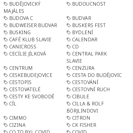
BUDĚJOVICKÝ
BUDOUCNOST
MAJÁLES
BUDOVA C
BUDVAR
BUDWEISER BUDVAR
BUSKERS FEST
BUSKING
BYDLENÍ
CAFÉ KLUB SLAVIE
CALENDAR
CANICROSS
CD
CECÍLIE JÍLKOVÁ
CENTRAL PARK
SLAVIE
CENTRUM
CENZURA
CESKEBUDEJOVICE
CESTA DO BUDĚJOVIC
CESTOPIS
CESTOVÁNÍ
CESTOVATELÉ
CESTOVNÍ RUCH
CESTY KE SVOBODĚ
CIBULE
CÍL
CILLA & ROLF
BÖRJLINDOVI
CIMMO
CITRON
CIZINA
CK FISHER
CO TO BYL COVID
COVID