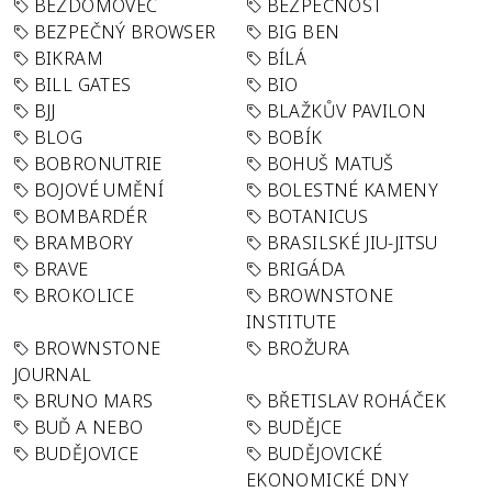
BEZDOMOVEC
BEZPEČNOST
BEZPEČNÝ BROWSER
BIG BEN
BIKRAM
BÍLÁ
BILL GATES
BIO
BJJ
BLAŽKŮV PAVILON
BLOG
BOBÍK
BOBRONUTRIE
BOHUŠ MATUŠ
BOJOVÉ UMĚNÍ
BOLESTNÉ KAMENY
BOMBARDÉR
BOTANICUS
BRAMBORY
BRASILSKÉ JIU-JITSU
BRAVE
BRIGÁDA
BROKOLICE
BROWNSTONE
INSTITUTE
BROWNSTONE
BROŽURA
JOURNAL
BRUNO MARS
BŘETISLAV ROHÁČEK
BUĎ A NEBO
BUDĚJCE
BUDĚJOVICE
BUDĚJOVICKÉ
EKONOMICKÉ DNY