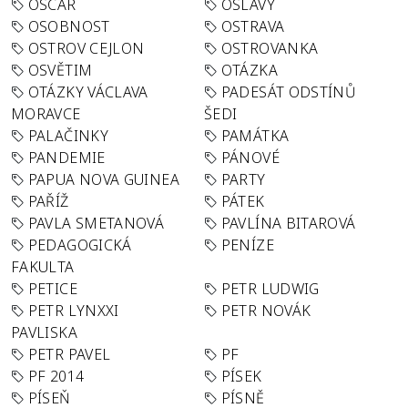
OSCAR
OSLAVY
OSOBNOST
OSTRAVA
OSTROV CEJLON
OSTROVANKA
OSVĚTIM
OTÁZKA
OTÁZKY VÁCLAVA
PADESÁT ODSTÍNŮ
MORAVCE
ŠEDI
PALAČINKY
PAMÁTKA
PANDEMIE
PÁNOVÉ
PAPUA NOVA GUINEA
PARTY
PAŘÍŽ
PÁTEK
PAVLA SMETANOVÁ
PAVLÍNA BITAROVÁ
PEDAGOGICKÁ
PENÍZE
FAKULTA
PETICE
PETR LUDWIG
PETR LYNXXI
PETR NOVÁK
PAVLISKA
PETR PAVEL
PF
PF 2014
PÍSEK
PÍSEŇ
PÍSNĚ