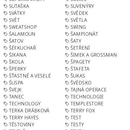
SUTAŠKA
SUVENÝRY
SVÁTKY
SVĚDEK
SVĚT
SVĚTLA
SWEATSHOP
SWING
ŠALAMOUN
ŠAMPIONÁT
ŠATOV
ŠATY
ŠÉFKUCHAŘ
ŠETŘENÍ
ŠIKANA
ŠIMEK A GROSSMAN
ŠKOLA
ŠPAGETY
ŠPERKY
ŠTAFETA
ŠŤASTNÉ A VESELÉ
ŠUKAS
ŠUSPA
ŠVÉDSKO
ŠVEJK
TAJNÁ OPERACE
TANEC
TECHNOLOGIE
TECHNOLOGY
TEMPLESTORE
TERKA DRÁBKOVÁ
TERRY FOX
TERRY HAYES
TEST
TĚSTOVINY
TESTY