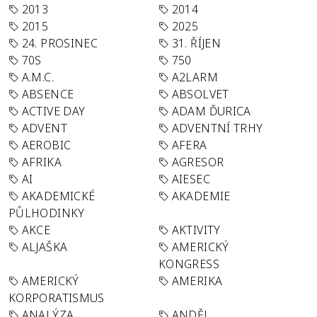
2013
2014
2015
2025
24. PROSINEC
31. ŘÍJEN
70S
750
A.M.C.
A2LARM
ABSENCE
ABSOLVET
ACTIVE DAY
ADAM ĎURICA
ADVENT
ADVENTNÍ TRHY
AEROBIC
AFERA
AFRIKA
AGRESOR
AI
AIESEC
AKADEMICKÉ
AKADEMIE
PŮLHODINKY
AKCE
AKTIVITY
ALJAŠKA
AMERICKÝ
KONGRESS
AMERICKÝ
AMERIKA
KORPORATISMUS
ANALÝZA
ANDĚL