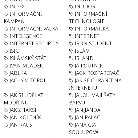
INDEX
INDOOR
INFORMAČNÍ
INFORMAČNÍ
KAMPAŇ
TECHNOLOGIE
INFORMAČNÍ VÁLKA
INFORMATIKA
INTELIGENCE
INTERNET
INTERNET SECURITY
IRON STUDENT
ISIC
ISLÁM
ISLÁMSKÝ STÁT
ISLAND
IVAN MLÁDEK
JÁ POUTNÍK
JABLKA
JACK ROZPAROVAČ
JACHYM TOPOL
JAK SE CHRÁNIT NA
INTERNETU
JAK SI UDĚLAT
JAKOU MAJÍ ŠATY
MODŘINU
BARVU
JAKSI TAKSI
JAN JANDA
JÁN KOLENÍK
JAN PALACH
JAN RAUS
JANA GIA
SOUKUPOVÁ