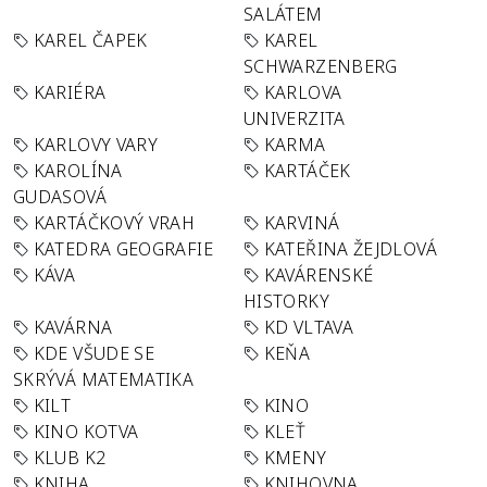
SALÁTEM
KAREL ČAPEK
KAREL
SCHWARZENBERG
KARIÉRA
KARLOVA
UNIVERZITA
KARLOVY VARY
KARMA
KAROLÍNA
KARTÁČEK
GUDASOVÁ
KARTÁČKOVÝ VRAH
KARVINÁ
KATEDRA GEOGRAFIE
KATEŘINA ŽEJDLOVÁ
KÁVA
KAVÁRENSKÉ
HISTORKY
KAVÁRNA
KD VLTAVA
KDE VŠUDE SE
KEŇA
SKRÝVÁ MATEMATIKA
KILT
KINO
KINO KOTVA
KLEŤ
KLUB K2
KMENY
KNIHA
KNIHOVNA