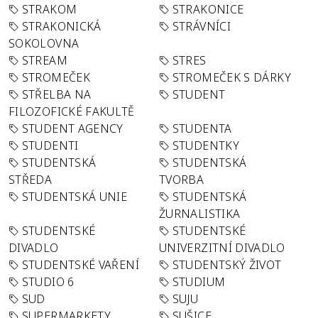
STRAKOM
STRAKONICE
STRAKONICKÁ
STRÁVNÍCI
SOKOLOVNA
STREAM
STRES
STROMEČEK
STROMEČEK S DÁRKY
STŘELBA NA
STUDENT
FILOZOFICKÉ FAKULTĚ
STUDENT AGENCY
STUDENTA
STUDENTI
STUDENTKY
STUDENTSKÁ
STUDENTSKÁ
STŘEDA
TVORBA
STUDENTSKÁ UNIE
STUDENTSKÁ
ŽURNALISTIKA
STUDENTSKÉ
STUDENTSKÉ
DIVADLO
UNIVERZITNÍ DIVADLO
STUDENTSKÉ VAŘENÍ
STUDENTSKÝ ŽIVOT
STUDIO 6
STUDIUM
SUD
SUJU
SUPERMARKETY
SUŠICE