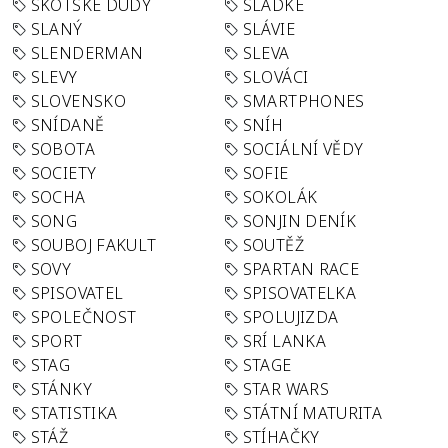
SKOTSKÉ DUDY
SLADKÉ
SLANÝ
SLÁVIE
SLENDERMAN
SLEVA
SLEVY
SLOVÁCI
SLOVENSKO
SMARTPHONES
SNÍDANĚ
SNÍH
SOBOTA
SOCIÁLNÍ VĚDY
SOCIETY
SOFIE
SOCHA
SOKOLÁK
SONG
SONJIN DENÍK
SOUBOJ FAKULT
SOUTĚŽ
SOVY
SPARTAN RACE
SPISOVATEL
SPISOVATELKA
SPOLEČNOST
SPOLUJIZDA
SPORT
SRÍ LANKA
STAG
STAGE
STÁNKY
STAR WARS
STATISTIKA
STÁTNÍ MATURITA
STÁŽ
STÍHAČKY