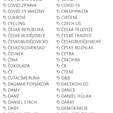
COVID ZPRÁVA
COVID-19
COVID-19 VAKCÍNY
CREEPYPASTA
CUKROVÍ
CVIČENÍ
CYCLING
CZECH-US
ČESKÁ REPUBLIKA
ČESKÁ TELEVIZE
ČESKÉ BUDĚJOVICE
ČESKÉ TRADICE
ČESKOBUDĚJOVICKO
ČESKOBUDĚJOVICKÝ
ČESKOSLOVENSKO
ČESKÝ ROZHLAS
ČESNEK
ČETBA
ČÍNA
ČINOHRA
ČOKOLÁDA
ČR
ČT
ČTENÍ
ČUTACÍMERUNA
D&B
DAGMAR POPJAKOVÁ
DALEKOHLED
DÁMY
DANCE
DANĚ
DANIEL HŮLKA
DANIEL STACH
DÁRKY
DARY
DEMOKRACIE