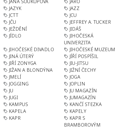
JANA SOUKUPOVÁ
JARO
JAZYK
JAZZ
JCTT
JCU
JČU
JEFFREY A. TUCKER
JEŽDĚNÍ
JIDÁŠ
JÍDLO
JIHOČESKÁ
UNIVERZITA
JIHOČESKÉ DIVADLO
JIHOČESKÉ MUZEUM
JINÁ ÚTERÝ
JÍŘÍ POSPÍŠIL
JIŘÍ ZONYGA
JIU-JITSU
JIŽAN A BLONDÝNA
JIŽNÍ ČECHY
JMELÍ
JOGA
JOGGING
JOPLIN
JU
JU MAGAZÍN
JUGI
JUMAGAZÍN
KAMPUS
KANČÍ STEZKA
KAPELA
KAPELY
KAPR
KAPR S
BRAMBOROVÝM