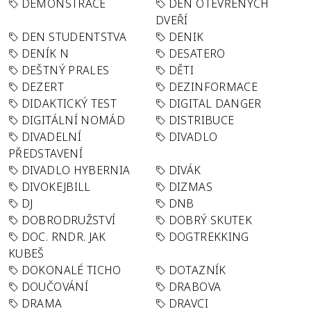
DEMONSTRACE
DEN OTEVŘENÝCH
DVEŘÍ
DEN STUDENTSTVA
DENIK
DENÍK N
DESATERO
DEŠTNÝ PRALES
DĚTI
DEZERT
DEZINFORMACE
DIDAKTICKÝ TEST
DIGITAL DANGER
DIGITÁLNÍ NOMÁD
DISTRIBUCE
DIVADELNÍ
DIVADLO
PŘEDSTAVENÍ
DIVADLO HYBERNIA
DIVÁK
DIVOKEJBILL
DIZMAS
DJ
DNB
DOBRODRUŽSTVÍ
DOBRÝ SKUTEK
DOC. RNDR. JAK
DOGTREKKING
KUBEŠ
DOKONALÉ TICHO
DOTAZNÍK
DOUČOVÁNÍ
DRABOVA
DRAMA
DRAVCI