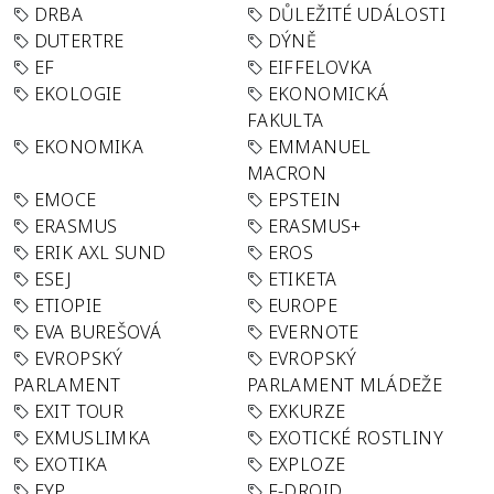
DRBA
DŮLEŽITÉ UDÁLOSTI
DUTERTRE
DÝNĚ
EF
EIFFELOVKA
EKOLOGIE
EKONOMICKÁ
FAKULTA
EKONOMIKA
EMMANUEL
MACRON
EMOCE
EPSTEIN
ERASMUS
ERASMUS+
ERIK AXL SUND
EROS
ESEJ
ETIKETA
ETIOPIE
EUROPE
EVA BUREŠOVÁ
EVERNOTE
EVROPSKÝ
EVROPSKÝ
PARLAMENT
PARLAMENT MLÁDEŽE
EXIT TOUR
EXKURZE
EXMUSLIMKA
EXOTICKÉ ROSTLINY
EXOTIKA
EXPLOZE
EYP
F-DROID