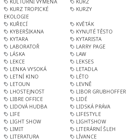
KULTURNÍ VÝMĚNA
KURZ
KURZ TROPICKÉ
KURZY
EKOLOGIE
KUŘECÍ
KVĚTÁK
KYBERŠIKANA
KYNUTÉ TĚSTO
KYTARA
KYTARISTA
LABORATOŘ
LARRY PAGE
LÁSKA
LAW
LEKCE
LEKSES
LENKA VYSOKÁ
LETADLA
LETNÍ KINO
LÉTO
LETOUN
LEVNĚ
LHOSTEJNOST
LIBOR GRUBHOFFER
LIBRE OFFICE
LIDÉ
LIDOVÁ HUDBA
LIDSKÁ PRÁVA
LIFE
LIFESTYLE
LIGHT SHOW
LIGHTSHOW
LIMIT
LITERÁRNÍ ŠLEH
LITERATURA
LÍVANCE