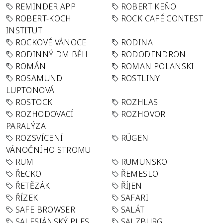
REMINDER APP
ROBERT KEŇO
ROBERT-KOCH
ROCK CAFÉ CONTEST
INSTITUT
ROCKOVÉ VÁNOCE
RODINA
RODINNÝ DM BĚH
RODODENDRON
ROMÁN
ROMAN POLANSKI
ROSAMUND
ROSTLINY
LUPTONOVÁ
ROSTOCK
ROZHLAS
ROZHODOVACÍ
ROZHOVOR
PARALÝZA
ROZSVÍCENÍ
RÜGEN
VÁNOČNÍHO STROMU
RUM
RUMUNSKO
ŘECKO
ŘEMESLO
ŘETĚZÁK
ŘÍJEN
ŘÍZEK
SAFARI
SAFE BROWSER
SALÁT
SALESIÁNSKÝ PLES
SALZBURG