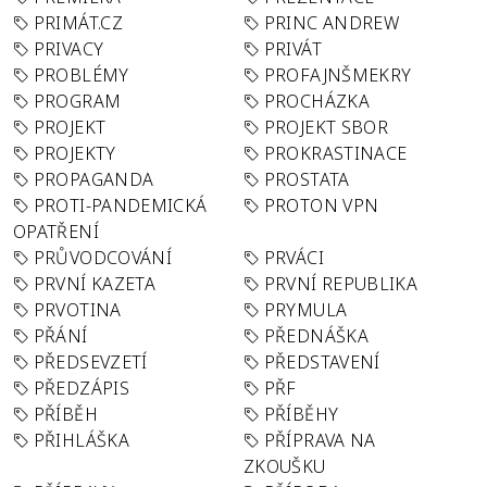
PRIMÁT.CZ
PRINC ANDREW
PRIVACY
PRIVÁT
PROBLÉMY
PROFAJNŠMEKRY
PROGRAM
PROCHÁZKA
PROJEKT
PROJEKT SBOR
PROJEKTY
PROKRASTINACE
PROPAGANDA
PROSTATA
PROTI-PANDEMICKÁ
PROTON VPN
OPATŘENÍ
PRŮVODCOVÁNÍ
PRVÁCI
PRVNÍ KAZETA
PRVNÍ REPUBLIKA
PRVOTINA
PRYMULA
PŘÁNÍ
PŘEDNÁŠKA
PŘEDSEVZETÍ
PŘEDSTAVENÍ
PŘEDZÁPIS
PŘF
PŘÍBĚH
PŘÍBĚHY
PŘIHLÁŠKA
PŘÍPRAVA NA
ZKOUŠKU