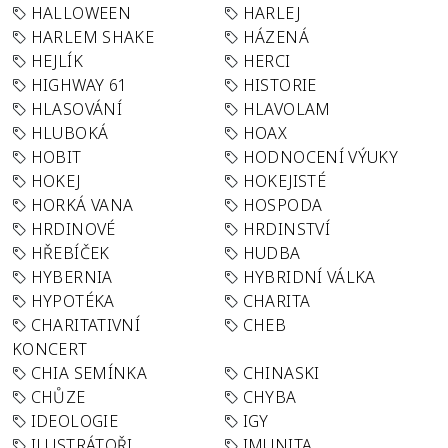
HALLOWEEN
HARLEJ
HARLEM SHAKE
HÁZENÁ
HEJLÍK
HERCI
HIGHWAY 61
HISTORIE
HLASOVÁNÍ
HLAVOLAM
HLUBOKÁ
HOAX
HOBIT
HODNOCENÍ VÝUKY
HOKEJ
HOKEJISTÉ
HORKÁ VANA
HOSPODA
HRDINOVÉ
HRDINSTVÍ
HŘEBÍČEK
HUDBA
HYBERNIA
HYBRIDNÍ VÁLKA
HYPOTÉKA
CHARITA
CHARITATIVNÍ
CHEB
KONCERT
CHIA SEMÍNKA
CHINASKI
CHŮZE
CHYBA
IDEOLOGIE
IGY
ILUSTRÁTOŘI
IMUNITA