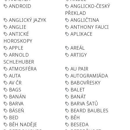
ANDROID
ANGLICKO-ČESKÝ
PŘEKLAD
ANGLICKÝ JAZYK
ANGLIČTINA
ANGLIE
ANTHONY FAUCI
ANTICKÉ
APLIKACE
HOROSKOPY
APPLE
AREÁL
ARNOLD
ARTIGY
SCHLEHUBER
ATMOSFÉRA
AU PAIR
AUTA
AUTOGRAMIÁDA
AV ČR
BABOVŘESKY
BAGS
BALET
BANÁN
BANÁT
BARVA
BARVA ŠATŮ
BÁSEŇ
BEARD BAUBLES
BED
BĚH
BĚH NADĚJE
BESEDA