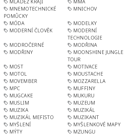
MLÁDEŽ KRAJI
MMA
MNEMOTECHNICKÉ
MNICHOV
POMŮCKY
MÓDA
MODELKY
MODERNÍ ČLOVĚK
MODERNÍ
TECHNOLOGIE
MODROČERNÉ
MODŘINA
MODŘINY
MOONSHINE JUNGLE
TOUR
MOST
MOTIVACE
MOTOL
MOUSTACHE
MOVEMBER
MOZZARELLA
MPC
MUFFINY
MUGCAKE
MUKURU
MUSLIM
MUZEUM
MUZIKA
MUZIKÁL
MUZIKÁL MEFISTO
MUZIKANT
MYŠLENÍ
MYŠLENKOVÉ MAPY
MÝTY
MZUNGU