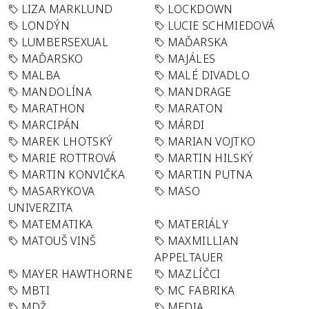
LIZA MARKLUND
LOCKDOWN
LONDÝN
LUCIE SCHMIEDOVÁ
LUMBERSEXUAL
MAĎARSKA
MAĎARSKO
MAJÁLES
MALBA
MALÉ DIVADLO
MANDOLÍNA
MANDRAGE
MARATHON
MARATON
MARCIPÁN
MÁRDI
MAREK LHOTSKÝ
MARIAN VOJTKO
MARIE ROTTROVÁ
MARTIN HILSKÝ
MARTIN KONVIČKA
MARTIN PUTNA
MASARYKOVA
MASO
UNIVERZITA
MATEMATIKA
MATERIÁLY
MATOUŠ VINŠ
MAXMILLIAN
APPELTAUER
MAYER HAWTHORNE
MAZLÍČCI
MBTI
MC FABRIKA
MDŽ
MEDIA