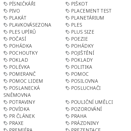
PÍSNIČKÁŘI
PIŠKOT
PIVO
PLACEMENT TEST
PLAKÁT
PLANETÁRIUM
PLAVKOVÁSEZONA
PLES
PLES UPÍRŮ
PLUS SIZE
POČASÍ
POEZIE
POHÁDKA
POHÁDKY
POCHOUTKY
POJIŠTĚNÍ
POKLAD
POKLADY
POLÉVKA
POLITIKA
POMERANČ
POMOC
POMOC LIDEM
POSILOVNA
POSLANECKÁ
POSLUCHAČI
SNĚMOVNA
POTRAVINY
POULIČNÍ UMĚLCI
POVÍDKA
POZOROVÁNÍ
PR ČLÁNEK
PRAHA
PRAXE
PRÁZDNINY
PREMIÉRA
PREZENTACE