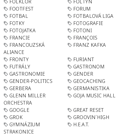
FOLKLÓR
FOLTYN
FOOTFEST
FORUM
FOTBAL
FOTBALOVÁ LIGA
FOTKY
FOTOGRAFIE
FOTOJATKA
FOTONI
FRANCIE
FRANÇOIS
FRANCOUZSKÁ
FRANZ KAFKA
ALIANCE
FRONTY
FURIANT
FUTRÁLY
GASTRONOM
GASTRONOMIE
GENDER
GENDER-POLITICS
GEOCACHING
GERBERA
GERMANISTIKA
GLENN MILLER
GOJA MUSIC HALL
ORCHESTRA
GOOGLE
GREAT RESET
GROK
GROOVIN´HIGH
GYMNÁZIUM
H.E.A.T.
STRAKONICE