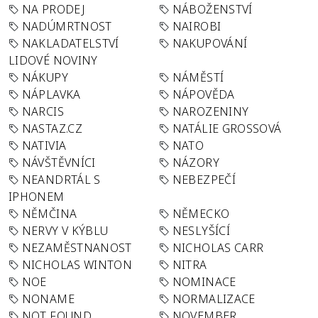
NA PRODEJ
NÁBOŽENSTVÍ
NADÚMRTNOST
NAIROBI
NAKLADATELSTVÍ
NAKUPOVÁNÍ
LIDOVÉ NOVINY
NÁKUPY
NÁMĚSTÍ
NÁPLAVKA
NÁPOVĚDA
NARCIS
NAROZENINY
NASTAZ.CZ
NATÁLIE GROSSOVÁ
NATIVIA
NATO
NÁVŠTĚVNÍCI
NÁZORY
NEANDRTÁL S
NEBEZPEČÍ
IPHONEM
NĚMČINA
NĚMECKO
NERVY V KÝBLU
NESLYŠÍCÍ
NEZAMĚSTNANOST
NICHOLAS CARR
NICHOLAS WINTON
NITRA
NOE
NOMINACE
NONAME
NORMALIZACE
NOT FOUND
NOVEMBER