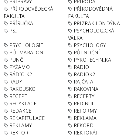
PŘÍPRAVY
PŘÍRODA
PŘÍRODOVĚDECKÁ
PŘÍRODOVĚDNÁ
FAKULTA
FAKULTA
PŘÍRUČKA
PŘÍZRAK LONDÝNA
PSI
PSYCHOLOGICKÁ
VÁLKA
PSYCHOLOGIE
PSYCHOLOGY
PŮLMARATON
PŮLNOČNÍ
PUNČ
PYROTECHNIKA
PYŽAMO
RADIO
RÁDIO K2
RADIOK2
RADY
RAJČATA
RAKOUSKO
RAKOVINA
RECEPT
RECEPTY
RECYKLACE
RED BULL
REDAKCE
REFORMY
REKAPITULACE
REKLAMA
REKLAMY
REKORD
REKTOR
REKTORÁT