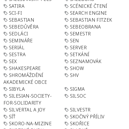
SATIRA
SCÉNICKÉ ČTENÍ
SCI-FI
SEARCH ENGINE
SEBASTIAN
SEBASTIAN FITZEK
SEBEDŮVĚRA
SEBEOBRANA
SEDLÁCI
SEMESTR
SEMINÁŘE
SEN
SERIÁL
SERVER
SESTRA
SETKÁNÍ
SEX
SEZNAMOVÁK
SHAKESPEARE
SHOW
SHROMÁŽDĚNÍ
SHV
AKADEMICKÉ OBCE
SIBYLA
SIGMA
SILESIAN-SOCIETY-
SILSOC
FOR-SOLIDARITY
SILVERTAL A JOY
SILVESTR
SÍŤ
SKOČNÝ PŘÍLIV
SKORO-NA-MIZINE
SKOŘICE