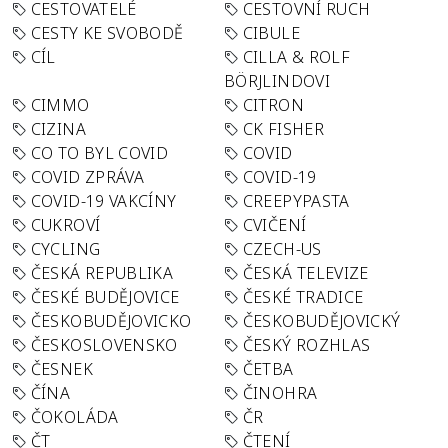
CESTOVATELÉ
CESTOVNÍ RUCH
CESTY KE SVOBODĚ
CIBULE
CÍL
CILLA & ROLF
BÖRJLINDOVI
CIMMO
CITRON
CIZINA
CK FISHER
CO TO BYL COVID
COVID
COVID ZPRÁVA
COVID-19
COVID-19 VAKCÍNY
CREEPYPASTA
CUKROVÍ
CVIČENÍ
CYCLING
CZECH-US
ČESKÁ REPUBLIKA
ČESKÁ TELEVIZE
ČESKÉ BUDĚJOVICE
ČESKÉ TRADICE
ČESKOBUDĚJOVICKO
ČESKOBUDĚJOVICKÝ
ČESKOSLOVENSKO
ČESKÝ ROZHLAS
ČESNEK
ČETBA
ČÍNA
ČINOHRA
ČOKOLÁDA
ČR
ČT
ČTENÍ