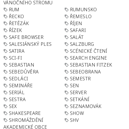
VÁNOČNÍHO STROMU
RUM
RUMUNSKO
ŘECKO
ŘEMESLO
ŘETĚZÁK
ŘÍJEN
ŘÍZEK
SAFARI
SAFE BROWSER
SALÁT
SALESIÁNSKÝ PLES
SALZBURG
SATIRA
SCÉNICKÉ ČTENÍ
SCI-FI
SEARCH ENGINE
SEBASTIAN
SEBASTIAN FITZEK
SEBEDŮVĚRA
SEBEOBRANA
SEDLÁCI
SEMESTR
SEMINÁŘE
SEN
SERIÁL
SERVER
SESTRA
SETKÁNÍ
SEX
SEZNAMOVÁK
SHAKESPEARE
SHOW
SHROMÁŽDĚNÍ
SHV
AKADEMICKÉ OBCE