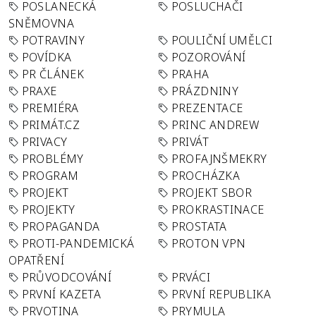
POSLANECKÁ
POSLUCHAČI
SNĚMOVNA
POTRAVINY
POULIČNÍ UMĚLCI
POVÍDKA
POZOROVÁNÍ
PR ČLÁNEK
PRAHA
PRAXE
PRÁZDNINY
PREMIÉRA
PREZENTACE
PRIMÁT.CZ
PRINC ANDREW
PRIVACY
PRIVÁT
PROBLÉMY
PROFAJNŠMEKRY
PROGRAM
PROCHÁZKA
PROJEKT
PROJEKT SBOR
PROJEKTY
PROKRASTINACE
PROPAGANDA
PROSTATA
PROTI-PANDEMICKÁ
PROTON VPN
OPATŘENÍ
PRŮVODCOVÁNÍ
PRVÁCI
PRVNÍ KAZETA
PRVNÍ REPUBLIKA
PRVOTINA
PRYMULA