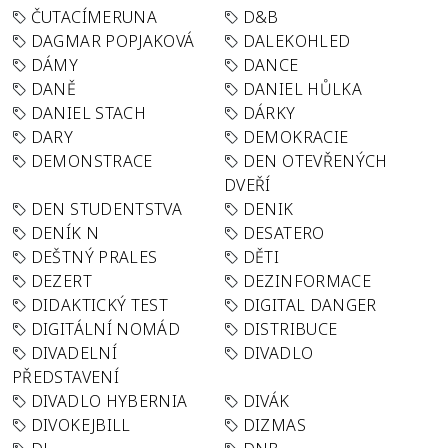
ČUTACÍMERUNA
D&B
DAGMAR POPJAKOVÁ
DALEKOHLED
DÁMY
DANCE
DANĚ
DANIEL HŮLKA
DANIEL STACH
DÁRKY
DARY
DEMOKRACIE
DEMONSTRACE
DEN OTEVŘENÝCH
DVEŘÍ
DEN STUDENTSTVA
DENIK
DENÍK N
DESATERO
DEŠTNÝ PRALES
DĚTI
DEZERT
DEZINFORMACE
DIDAKTICKÝ TEST
DIGITAL DANGER
DIGITÁLNÍ NOMÁD
DISTRIBUCE
DIVADELNÍ
DIVADLO
PŘEDSTAVENÍ
DIVADLO HYBERNIA
DIVÁK
DIVOKEJBILL
DIZMAS