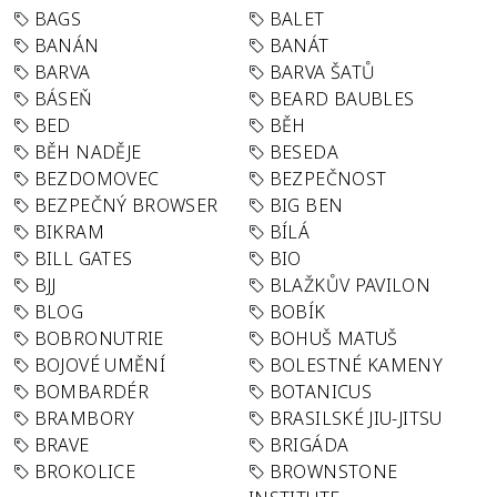
BAGS
BALET
BANÁN
BANÁT
BARVA
BARVA ŠATŮ
BÁSEŇ
BEARD BAUBLES
BED
BĚH
BĚH NADĚJE
BESEDA
BEZDOMOVEC
BEZPEČNOST
BEZPEČNÝ BROWSER
BIG BEN
BIKRAM
BÍLÁ
BILL GATES
BIO
BJJ
BLAŽKŮV PAVILON
BLOG
BOBÍK
BOBRONUTRIE
BOHUŠ MATUŠ
BOJOVÉ UMĚNÍ
BOLESTNÉ KAMENY
BOMBARDÉR
BOTANICUS
BRAMBORY
BRASILSKÉ JIU-JITSU
BRAVE
BRIGÁDA
BROKOLICE
BROWNSTONE