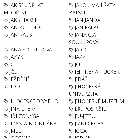
JAK SI UDĚLAT
JAKOU MAJÍ ŠATY
MODŘINU
BARVU
JAKSI TAKSI
JAN JANDA
JÁN KOLENÍK
JAN PALACH
JAN RAUS
JANA GIA
SOUKUPOVÁ
JANA SOUKUPOVÁ
JARO
JAZYK
JAZZ
JCTT
JCU
JČU
JEFFREY A. TUCKER
JEŽDĚNÍ
JIDÁŠ
JÍDLO
JIHOČESKÁ
UNIVERZITA
JIHOČESKÉ DIVADLO
JIHOČESKÉ MUZEUM
JINÁ ÚTERÝ
JÍŘÍ POSPÍŠIL
JIŘÍ ZONYGA
JIU-JITSU
JIŽAN A BLONDÝNA
JIŽNÍ ČECHY
JMELÍ
JOGA