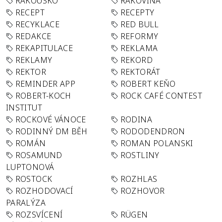
RAKOUSKO
RAKOVINA
RECEPT
RECEPTY
RECYKLACE
RED BULL
REDAKCE
REFORMY
REKAPITULACE
REKLAMA
REKLAMY
REKORD
REKTOR
REKTORÁT
REMINDER APP
ROBERT KEŇO
ROBERT-KOCH
ROCK CAFÉ CONTEST
INSTITUT
ROCKOVÉ VÁNOCE
RODINA
RODINNÝ DM BĚH
RODODENDRON
ROMÁN
ROMAN POLANSKI
ROSAMUND
ROSTLINY
LUPTONOVÁ
ROSTOCK
ROZHLAS
ROZHODOVACÍ
ROZHOVOR
PARALÝZA
ROZSVÍCENÍ
RÜGEN