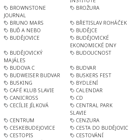
INSTITUTE
BROWNSTONE
BROŽURA
JOURNAL
BRUNO MARS
BŘETISLAV ROHÁČEK
BUĎ A NEBO
BUDĚJCE
BUDĚJOVICE
BUDĚJOVICKÉ
EKONOMICKÉ DNY
BUDĚJOVICKÝ
BUDOUCNOST
MAJÁLES
BUDOVA C
BUDVAR
BUDWEISER BUDVAR
BUSKERS FEST
BUSKING
BYDLENÍ
CAFÉ KLUB SLAVIE
CALENDAR
CANICROSS
CD
CECÍLIE JÍLKOVÁ
CENTRAL PARK
SLAVIE
CENTRUM
CENZURA
CESKEBUDEJOVICE
CESTA DO BUDĚJOVIC
CESTOPIS
CESTOVÁNÍ