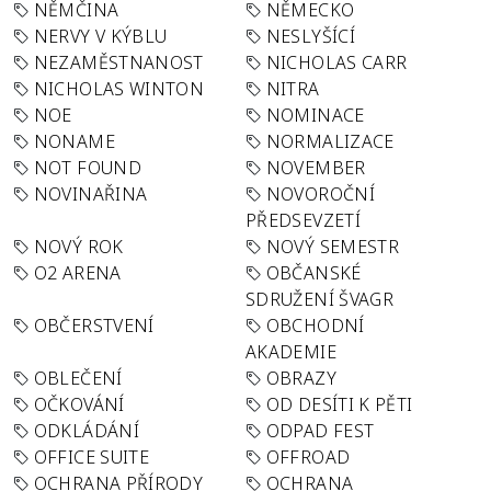
NĚMČINA
NĚMECKO
NERVY V KÝBLU
NESLYŠÍCÍ
NEZAMĚSTNANOST
NICHOLAS CARR
NICHOLAS WINTON
NITRA
NOE
NOMINACE
NONAME
NORMALIZACE
NOT FOUND
NOVEMBER
NOVINAŘINA
NOVOROČNÍ
PŘEDSEVZETÍ
NOVÝ ROK
NOVÝ SEMESTR
O2 ARENA
OBČANSKÉ
SDRUŽENÍ ŠVAGR
OBČERSTVENÍ
OBCHODNÍ
AKADEMIE
OBLEČENÍ
OBRAZY
OČKOVÁNÍ
OD DESÍTI K PĚTI
ODKLÁDÁNÍ
ODPAD FEST
OFFICE SUITE
OFFROAD
OCHRANA PŘÍRODY
OCHRANA