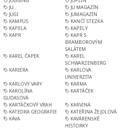
JOGGING
JOPLIN
JU
JU MAGAZÍN
JUGI
JUMAGAZÍN
KAMPUS
KANČÍ STEZKA
KAPELA
KAPELY
KAPR
KAPR S
BRAMBOROVÝM
SALÁTEM
KAREL ČAPEK
KAREL
SCHWARZENBERG
KARIÉRA
KARLOVA
UNIVERZITA
KARLOVY VARY
KARMA
KAROLÍNA
KARTÁČEK
GUDASOVÁ
KARTÁČKOVÝ VRAH
KARVINÁ
KATEDRA GEOGRAFIE
KATEŘINA ŽEJDLOVÁ
KÁVA
KAVÁRENSKÉ
HISTORKY