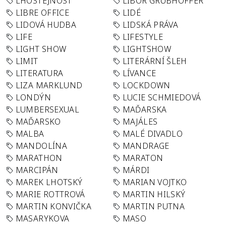
LHOSTEJNOST
LIBOR GRUBHOFFER
LIBRE OFFICE
LIDÉ
LIDOVÁ HUDBA
LIDSKÁ PRÁVA
LIFE
LIFESTYLE
LIGHT SHOW
LIGHTSHOW
LIMIT
LITERÁRNÍ ŠLEH
LITERATURA
LÍVANCE
LIZA MARKLUND
LOCKDOWN
LONDÝN
LUCIE SCHMIEDOVÁ
LUMBERSEXUAL
MAĎARSKA
MAĎARSKO
MAJÁLES
MALBA
MALÉ DIVADLO
MANDOLÍNA
MANDRAGE
MARATHON
MARATON
MARCIPÁN
MÁRDI
MAREK LHOTSKÝ
MARIAN VOJTKO
MARIE ROTTROVÁ
MARTIN HILSKÝ
MARTIN KONVIČKA
MARTIN PUTNA
MASARYKOVA
MASO