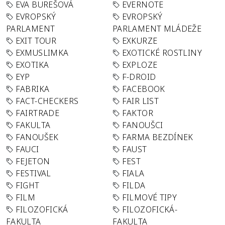
EVA BUREŠOVÁ
EVERNOTE
EVROPSKÝ
EVROPSKÝ
PARLAMENT
PARLAMENT MLÁDEŽE
EXIT TOUR
EXKURZE
EXMUSLIMKA
EXOTICKÉ ROSTLINY
EXOTIKA
EXPLOZE
EYP
F-DROID
FABRIKA
FACEBOOK
FACT-CHECKERS
FAIR LIST
FAIRTRADE
FAKTOR
FAKULTA
FANOUŠCI
FANOUŠEK
FARMA BEZDÍNEK
FAUCI
FAUST
FEJETON
FEST
FESTIVAL
FIALA
FIGHT
FILDA
FILM
FILMOVÉ TIPY
FILOZOFICKÁ
FILOZOFICKÁ-
FAKULTA
FAKULTA