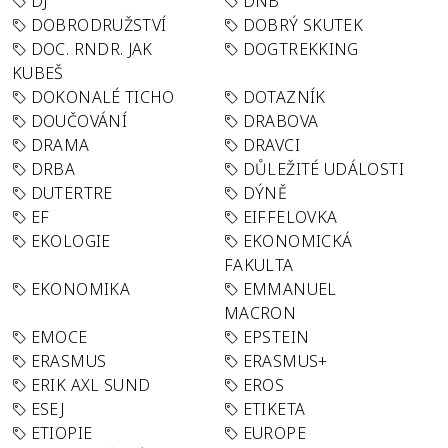
DJ
DNB
DOBRODRUŽSTVÍ
DOBRÝ SKUTEK
DOC. RNDR. JAK
DOGTREKKING
KUBEŠ
DOKONALÉ TICHO
DOTAZNÍK
DOUČOVÁNÍ
DRABOVA
DRAMA
DRAVCI
DRBA
DŮLEŽITÉ UDÁLOSTI
DUTERTRE
DÝNĚ
EF
EIFFELOVKA
EKOLOGIE
EKONOMICKÁ
FAKULTA
EKONOMIKA
EMMANUEL
MACRON
EMOCE
EPSTEIN
ERASMUS
ERASMUS+
ERIK AXL SUND
EROS
ESEJ
ETIKETA
ETIOPIE
EUROPE