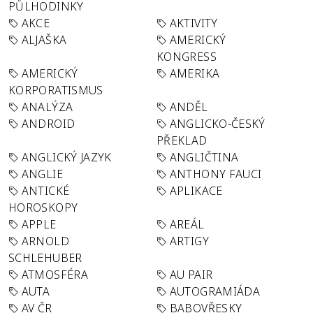
PŮLHODINKY
AKCE
AKTIVITY
ALJAŠKA
AMERICKÝ
KONGRESS
AMERICKÝ
AMERIKA
KORPORATISMUS
ANALÝZA
ANDĚL
ANDROID
ANGLICKO-ČESKÝ
PŘEKLAD
ANGLICKÝ JAZYK
ANGLIČTINA
ANGLIE
ANTHONY FAUCI
ANTICKÉ
APLIKACE
HOROSKOPY
APPLE
AREÁL
ARNOLD
ARTIGY
SCHLEHUBER
ATMOSFÉRA
AU PAIR
AUTA
AUTOGRAMIÁDA
AV ČR
BABOVŘESKY