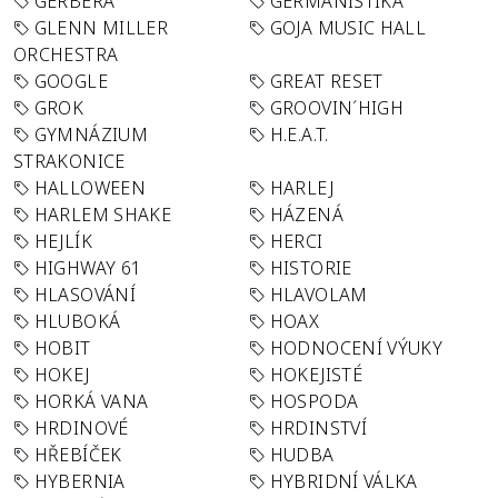
GERBERA
GERMANISTIKA
GLENN MILLER
GOJA MUSIC HALL
ORCHESTRA
GOOGLE
GREAT RESET
GROK
GROOVIN´HIGH
GYMNÁZIUM
H.E.A.T.
STRAKONICE
HALLOWEEN
HARLEJ
HARLEM SHAKE
HÁZENÁ
HEJLÍK
HERCI
HIGHWAY 61
HISTORIE
HLASOVÁNÍ
HLAVOLAM
HLUBOKÁ
HOAX
HOBIT
HODNOCENÍ VÝUKY
HOKEJ
HOKEJISTÉ
HORKÁ VANA
HOSPODA
HRDINOVÉ
HRDINSTVÍ
HŘEBÍČEK
HUDBA
HYBERNIA
HYBRIDNÍ VÁLKA