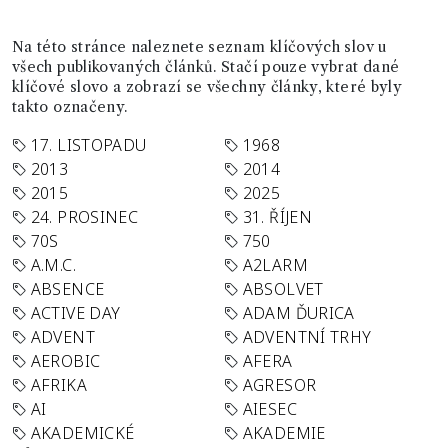
Na této stránce naleznete seznam klíčových slov u
všech publikovaných článků. Stačí pouze vybrat dané
klíčové slovo a zobrazí se všechny články, které byly
takto označeny.
17. LISTOPADU
1968
2013
2014
2015
2025
24. PROSINEC
31. ŘÍJEN
70S
750
A.M.C.
A2LARM
ABSENCE
ABSOLVET
ACTIVE DAY
ADAM ĎURICA
ADVENT
ADVENTNÍ TRHY
AEROBIC
AFERA
AFRIKA
AGRESOR
AI
AIESEC
AKADEMICKÉ
AKADEMIE