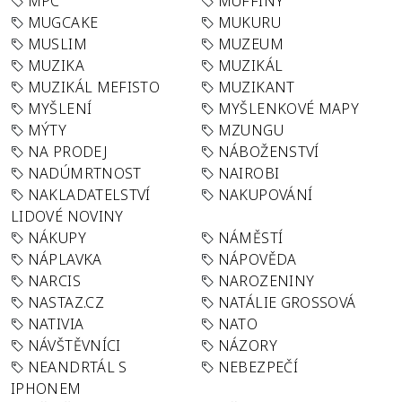
MPC
MUFFINY
MUGCAKE
MUKURU
MUSLIM
MUZEUM
MUZIKA
MUZIKÁL
MUZIKÁL MEFISTO
MUZIKANT
MYŠLENÍ
MYŠLENKOVÉ MAPY
MÝTY
MZUNGU
NA PRODEJ
NÁBOŽENSTVÍ
NADÚMRTNOST
NAIROBI
NAKLADATELSTVÍ
NAKUPOVÁNÍ
LIDOVÉ NOVINY
NÁKUPY
NÁMĚSTÍ
NÁPLAVKA
NÁPOVĚDA
NARCIS
NAROZENINY
NASTAZ.CZ
NATÁLIE GROSSOVÁ
NATIVIA
NATO
NÁVŠTĚVNÍCI
NÁZORY
NEANDRTÁL S
NEBEZPEČÍ
IPHONEM