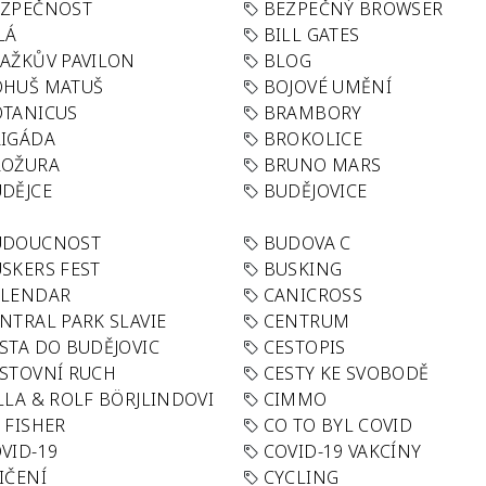
EZPEČNOST
BEZPEČNÝ BROWSER
LÁ
BILL GATES
AŽKŮV PAVILON
BLOG
OHUŠ MATUŠ
BOJOVÉ UMĚNÍ
TANICUS
BRAMBORY
IGÁDA
BROKOLICE
ROŽURA
BRUNO MARS
DĚJCE
BUDĚJOVICE
UDOUCNOST
BUDOVA C
SKERS FEST
BUSKING
ALENDAR
CANICROSS
NTRAL PARK SLAVIE
CENTRUM
STA DO BUDĚJOVIC
CESTOPIS
STOVNÍ RUCH
CESTY KE SVOBODĚ
LLA & ROLF BÖRJLINDOVI
CIMMO
 FISHER
CO TO BYL COVID
VID-19
COVID-19 VAKCÍNY
IČENÍ
CYCLING