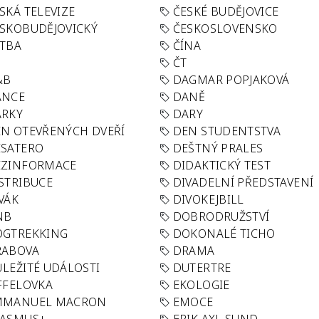
SKÁ TELEVIZE
ČESKÉ BUDĚJOVICE
SKOBUDĚJOVICKÝ
ČESKOSLOVENSKO
TBA
ČÍNA
R
ČT
&B
DAGMAR POPJAKOVÁ
ANCE
DANĚ
ÁRKY
DARY
N OTEVŘENÝCH DVEŘÍ
DEN STUDENTSTVA
SATERO
DEŠTNÝ PRALES
EZINFORMACE
DIDAKTICKÝ TEST
STRIBUCE
DIVADELNÍ PŘEDSTAVENÍ
VÁK
DIVOKEJBILL
NB
DOBRODRUŽSTVÍ
OGTREKKING
DOKONALÉ TICHO
RABOVA
DRAMA
LEŽITÉ UDÁLOSTI
DUTERTRE
FFELOVKA
EKOLOGIE
MMANUEL MACRON
EMOCE