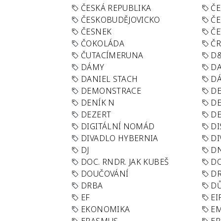
ČESKÁ REPUBLIKA
ČE
ČESKOBUDĚJOVICKO
ČE
ČESNEK
ČE
ČOKOLÁDA
Č
ČUTACÍMERUNA
D
DÁMY
D
DANIEL STACH
D
DEMONSTRACE
DE
DENÍK N
DE
DEZERT
D
DIGITÁLNÍ NOMÁD
DI
DIVADLO HYBERNIA
DI
DJ
D
DOC. RNDR. JAK KUBEŠ
D
DOUČOVÁNÍ
D
DRBA
DŮ
EF
EI
EKONOMIKA
E