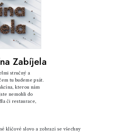
na Zabíjela
elmi stručný a
 čem tu budeme psát.
akcína, kterou nám
, jste nemohli do
dla či restaurace,
né klíčové slovo a zobrazí se všechny