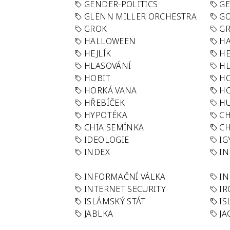
GENDER-POLITICS
G
GLENN MILLER ORCHESTRA
GO
GROK
GR
HALLOWEEN
HA
HEJLÍK
HE
HLASOVÁNÍ
H
HOBIT
H
HORKÁ VANA
H
HŘEBÍČEK
H
HYPOTÉKA
CH
CHIA SEMÍNKA
CH
IDEOLOGIE
IG
INDEX
I
INFORMAČNÍ VÁLKA
IN
INTERNET SECURITY
IR
ISLÁMSKÝ STÁT
IS
JABLKA
JA