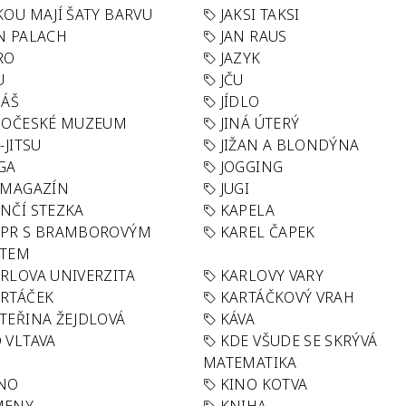
KOU MAJÍ ŠATY BARVU
JAKSI TAKSI
N PALACH
JAN RAUS
RO
JAZYK
U
JČU
DÁŠ
JÍDLO
HOČESKÉ MUZEUM
JINÁ ÚTERÝ
U-JITSU
JIŽAN A BLONDÝNA
GA
JOGGING
 MAGAZÍN
JUGI
NČÍ STEZKA
KAPELA
APR S BRAMBOROVÝM
KAREL ČAPEK
ÁTEM
RLOVA UNIVERZITA
KARLOVY VARY
RTÁČEK
KARTÁČKOVÝ VRAH
TEŘINA ŽEJDLOVÁ
KÁVA
 VLTAVA
KDE VŠUDE SE SKRÝVÁ
MATEMATIKA
INO
KINO KOTVA