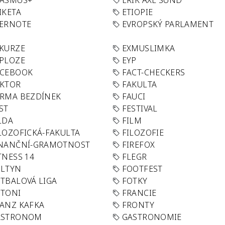
RASMUS+
ERIK AXL SUND
IKETA
ETIOPIE
VERNOTE
EVROPSKÝ PARLAMENT
KURZE
EXMUSLIMKA
PLOZE
EYP
ACEBOOK
FACT-CHECKERS
AKTOR
FAKULTA
RMA BEZDÍNEK
FAUCI
ST
FESTIVAL
LDA
FILM
LOZOFICKÁ-FAKULTA
FILOZOFIE
INANČNÍ-GRAMOTNOST
FIREFOX
TNESS 14
FLEGR
OLTYN
FOOTFEST
TBALOVÁ LIGA
FOTKY
OTONI
FRANCIE
ANZ KAFKA
FRONTY
ASTRONOM
GASTRONOMIE