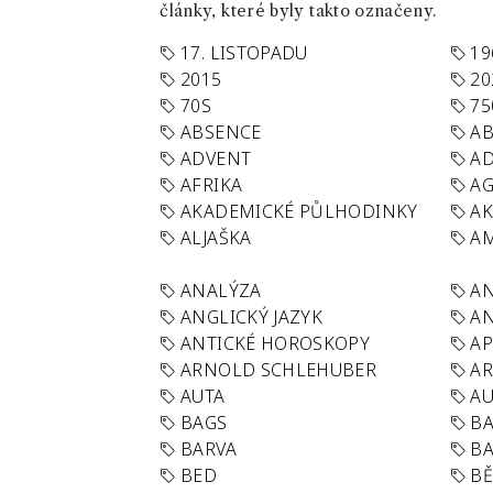
články, které byly takto označeny.
17. LISTOPADU
19
2015
20
70S
75
ABSENCE
AB
ADVENT
AD
AFRIKA
A
AKADEMICKÉ PŮLHODINKY
A
ALJAŠKA
AM
ANALÝZA
A
ANGLICKÝ JAZYK
AN
ANTICKÉ HOROSKOPY
AP
ARNOLD SCHLEHUBER
AR
AUTA
A
BAGS
BA
BARVA
BA
BED
B