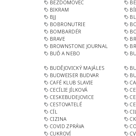
BEZDOMOVEC
B
BIKRAM
BÍ
BJJ
BL
BOBRONUTRIE
B
BOMBARDÉR
BO
BRAVE
BR
BROWNSTONE JOURNAL
B
BUĎ A NEBO
BU
BUDĚJOVICKÝ MAJÁLES
B
BUDWEISER BUDVAR
BU
CAFÉ KLUB SLAVIE
C
CECÍLIE JÍLKOVÁ
CE
CESKEBUDEJOVICE
CE
CESTOVATELÉ
CE
CÍL
CI
CIZINA
CK
COVID ZPRÁVA
CO
CUKROVÍ
CV