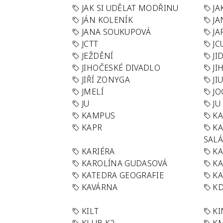
JAK SI UDĚLAT MODŘINU
JA
JÁN KOLENÍK
JA
JANA SOUKUPOVÁ
JA
JCTT
JC
JEŽDĚNÍ
JI
JIHOČESKÉ DIVADLO
JI
JIŘÍ ZONYGA
JI
JMELÍ
JO
JU
JU
KAMPUS
KA
KAPR
K
SAL
KARIÉRA
KA
KAROLÍNA GUDASOVÁ
KA
KATEDRA GEOGRAFIE
KA
KAVÁRNA
KD
KILT
K