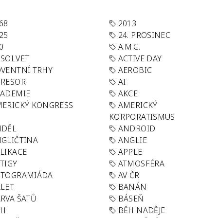
68
2013
25
24. PROSINEC
0
A.M.C.
SOLVET
ACTIVE DAY
VENTNÍ TRHY
AEROBIC
GRESOR
AI
KADEMIE
AKCE
ERICKÝ KONGRESS
AMERICKÝ
KORPORATISMUS
NDĚL
ANDROID
GLIČTINA
ANGLIE
LIKACE
APPLE
TIGY
ATMOSFÉRA
UTOGRAMIÁDA
AV ČR
LET
BANÁN
RVA ŠATŮ
BÁSEŇ
ĚH
BĚH NADĚJE