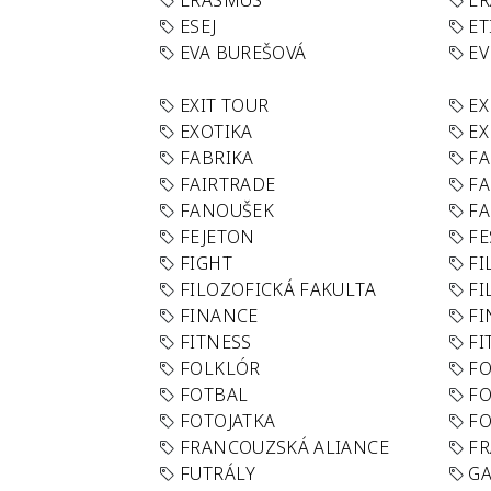
ERASMUS
E
ESEJ
ET
EVA BUREŠOVÁ
E
EXIT TOUR
EX
EXOTIKA
EX
FABRIKA
F
FAIRTRADE
F
FANOUŠEK
FA
FEJETON
FE
FIGHT
FI
FILOZOFICKÁ FAKULTA
FI
FINANCE
F
FITNESS
FI
FOLKLÓR
F
FOTBAL
FO
FOTOJATKA
F
FRANCOUZSKÁ ALIANCE
FR
FUTRÁLY
G