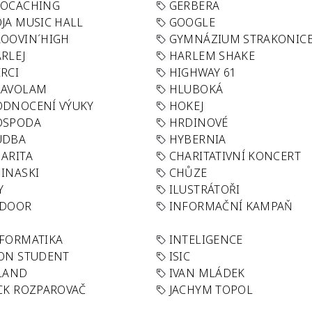
EOCACHING
GERBERA
JA MUSIC HALL
GOOGLE
OOVIN´HIGH
GYMNÁZIUM STRAKONIC
RLEJ
HARLEM SHAKE
RCI
HIGHWAY 61
LAVOLAM
HLUBOKÁ
ODNOCENÍ VÝUKY
HOKEJ
OSPODA
HRDINOVÉ
UDBA
HYBERNIA
ARITA
CHARITATIVNÍ KONCERT
INASKI
CHŮZE
Y
ILUSTRÁTOŘI
NDOOR
INFORMAČNÍ KAMPAŇ
FORMATIKA
INTELIGENCE
ON STUDENT
ISIC
LAND
IVAN MLÁDEK
CK ROZPAROVAČ
JACHYM TOPOL