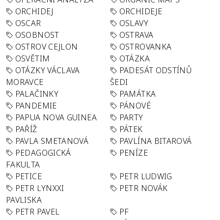
ORCHIDEJ
ORCHIDEJE
OSCAR
OSLAVY
OSOBNOST
OSTRAVA
OSTROV CEJLON
OSTROVANKA
OSVĚTIM
OTÁZKA
OTÁZKY VÁCLAVA
PADESÁT ODSTÍNŮ
MORAVCE
ŠEDI
PALAČINKY
PAMÁTKA
PANDEMIE
PÁNOVÉ
PAPUA NOVA GUINEA
PARTY
PAŘÍŽ
PÁTEK
PAVLA SMETANOVÁ
PAVLÍNA BITAROVÁ
PEDAGOGICKÁ
PENÍZE
FAKULTA
PETICE
PETR LUDWIG
PETR LYNXXI
PETR NOVÁK
PAVLISKA
PETR PAVEL
PF