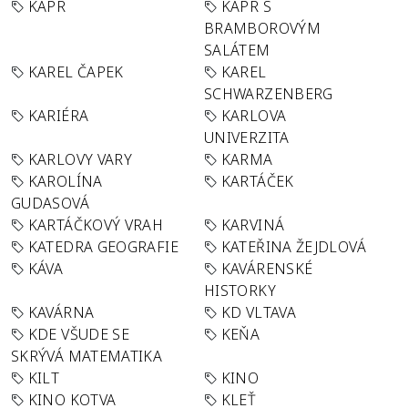
KAPR
KAPR S
BRAMBOROVÝM
SALÁTEM
KAREL ČAPEK
KAREL
SCHWARZENBERG
KARIÉRA
KARLOVA
UNIVERZITA
KARLOVY VARY
KARMA
KAROLÍNA
KARTÁČEK
GUDASOVÁ
KARTÁČKOVÝ VRAH
KARVINÁ
KATEDRA GEOGRAFIE
KATEŘINA ŽEJDLOVÁ
KÁVA
KAVÁRENSKÉ
HISTORKY
KAVÁRNA
KD VLTAVA
KDE VŠUDE SE
KEŇA
SKRÝVÁ MATEMATIKA
KILT
KINO
KINO KOTVA
KLEŤ