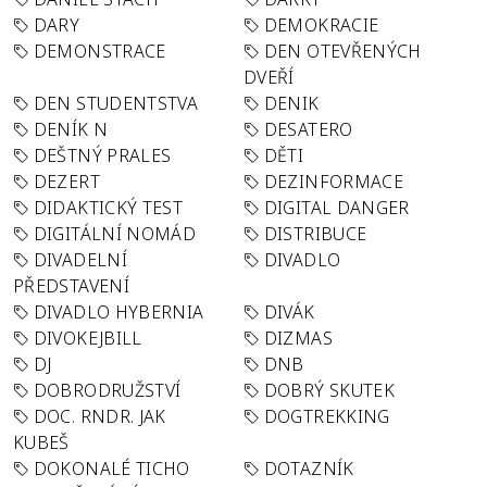
DARY
DEMOKRACIE
DEMONSTRACE
DEN OTEVŘENÝCH
DVEŘÍ
DEN STUDENTSTVA
DENIK
DENÍK N
DESATERO
DEŠTNÝ PRALES
DĚTI
DEZERT
DEZINFORMACE
DIDAKTICKÝ TEST
DIGITAL DANGER
DIGITÁLNÍ NOMÁD
DISTRIBUCE
DIVADELNÍ
DIVADLO
PŘEDSTAVENÍ
DIVADLO HYBERNIA
DIVÁK
DIVOKEJBILL
DIZMAS
DJ
DNB
DOBRODRUŽSTVÍ
DOBRÝ SKUTEK
DOC. RNDR. JAK
DOGTREKKING
KUBEŠ
DOKONALÉ TICHO
DOTAZNÍK