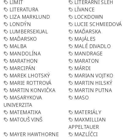
LIMIT
LITERÁRNÍ ŠLEH
LITERATURA
LÍVANCE
LIZA MARKLUND
LOCKDOWN
LONDÝN
LUCIE SCHMIEDOVÁ
LUMBERSEXUAL
MAĎARSKA
MAĎARSKO
MAJÁLES
MALBA
MALÉ DIVADLO
MANDOLÍNA
MANDRAGE
MARATHON
MARATON
MARCIPÁN
MÁRDI
MAREK LHOTSKÝ
MARIAN VOJTKO
MARIE ROTTROVÁ
MARTIN HILSKÝ
MARTIN KONVIČKA
MARTIN PUTNA
MASARYKOVA
MASO
UNIVERZITA
MATEMATIKA
MATERIÁLY
MATOUŠ VINŠ
MAXMILLIAN
APPELTAUER
MAYER HAWTHORNE
MAZLÍČCI