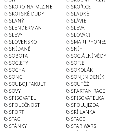
SKORO-NA-MIZINE
SKOŘICE
SKOTSKÉ DUDY
SLADKÉ
SLANÝ
SLÁVIE
SLENDERMAN
SLEVA
SLEVY
SLOVÁCI
SLOVENSKO
SMARTPHONES
SNÍDANĚ
SNÍH
SOBOTA
SOCIÁLNÍ VĚDY
SOCIETY
SOFIE
SOCHA
SOKOLÁK
SONG
SONJIN DENÍK
SOUBOJ FAKULT
SOUTĚŽ
SOVY
SPARTAN RACE
SPISOVATEL
SPISOVATELKA
SPOLEČNOST
SPOLUJIZDA
SPORT
SRÍ LANKA
STAG
STAGE
STÁNKY
STAR WARS