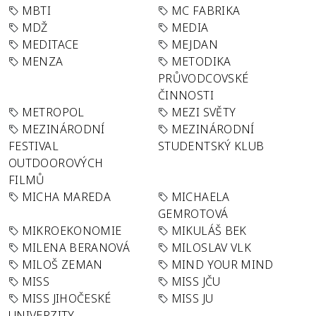
MBTI
MC FABRIKA
MDŽ
MEDIA
MEDITACE
MEJDAN
MENZA
METODIKA
PRŮVODCOVSKÉ
ČINNOSTI
METROPOL
MEZI SVĚTY
MEZINÁRODNÍ
MEZINÁRODNÍ
FESTIVAL
STUDENTSKÝ KLUB
OUTDOOROVÝCH
FILMŮ
MICHA MAREDA
MICHAELA
GEMROTOVÁ
MIKROEKONOMIE
MIKULÁŠ BEK
MILENA BERANOVÁ
MILOSLAV VLK
MILOŠ ZEMAN
MIND YOUR MIND
MISS
MISS JČU
MISS JIHOČESKÉ
MISS JU
UNIVERZITY