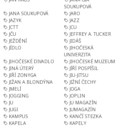
SOUKUPOVÁ
JANA SOUKUPOVÁ
JARO
JAZYK
JAZZ
JCTT
JCU
JČU
JEFFREY A. TUCKER
JEŽDĚNÍ
JIDÁŠ
JÍDLO
JIHOČESKÁ
UNIVERZITA
JIHOČESKÉ DIVADLO
JIHOČESKÉ MUZEUM
JINÁ ÚTERÝ
JÍŘÍ POSPÍŠIL
JIŘÍ ZONYGA
JIU-JITSU
JIŽAN A BLONDÝNA
JIŽNÍ ČECHY
JMELÍ
JOGA
JOGGING
JOPLIN
JU
JU MAGAZÍN
JUGI
JUMAGAZÍN
KAMPUS
KANČÍ STEZKA
KAPELA
KAPELY