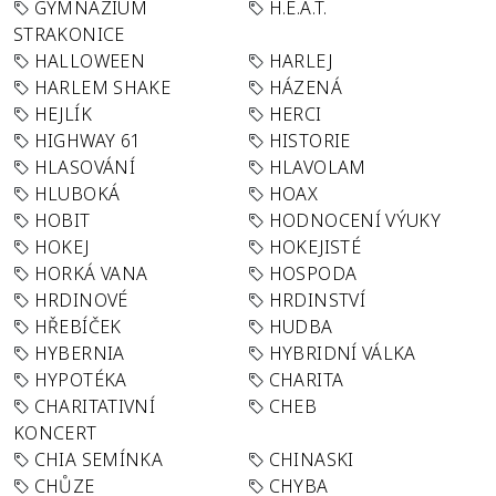
GYMNÁZIUM
H.E.A.T.
STRAKONICE
HALLOWEEN
HARLEJ
HARLEM SHAKE
HÁZENÁ
HEJLÍK
HERCI
HIGHWAY 61
HISTORIE
HLASOVÁNÍ
HLAVOLAM
HLUBOKÁ
HOAX
HOBIT
HODNOCENÍ VÝUKY
HOKEJ
HOKEJISTÉ
HORKÁ VANA
HOSPODA
HRDINOVÉ
HRDINSTVÍ
HŘEBÍČEK
HUDBA
HYBERNIA
HYBRIDNÍ VÁLKA
HYPOTÉKA
CHARITA
CHARITATIVNÍ
CHEB
KONCERT
CHIA SEMÍNKA
CHINASKI
CHŮZE
CHYBA