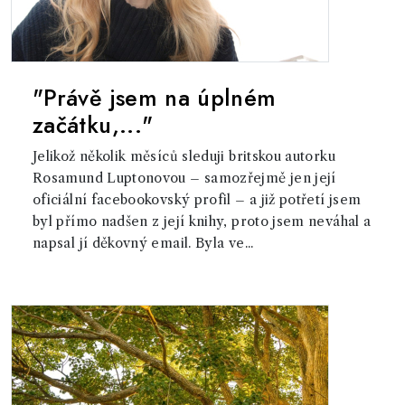
"Právě jsem na úplném
začátku,..."
Jelikož několik měsíců sleduji britskou autorku
Rosamund Luptonovou – samozřejmě jen její
oficiální facebookovský profil – a již potřetí jsem
byl přímo nadšen z její knihy, proto jsem neváhal a
napsal jí děkovný email. Byla ve...