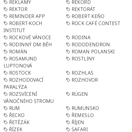
REKLAMY
REKORD
REKTOR
REKTORÁT
REMINDER APP
ROBERT KEŇO
ROBERT-KOCH
ROCK CAFÉ CONTEST
INSTITUT
ROCKOVÉ VÁNOCE
RODINA
RODINNÝ DM BĚH
RODODENDRON
ROMÁN
ROMAN POLANSKI
ROSAMUND
ROSTLINY
LUPTONOVÁ
ROSTOCK
ROZHLAS
ROZHODOVACÍ
ROZHOVOR
PARALÝZA
ROZSVÍCENÍ
RÜGEN
VÁNOČNÍHO STROMU
RUM
RUMUNSKO
ŘECKO
ŘEMESLO
ŘETĚZÁK
ŘÍJEN
ŘÍZEK
SAFARI