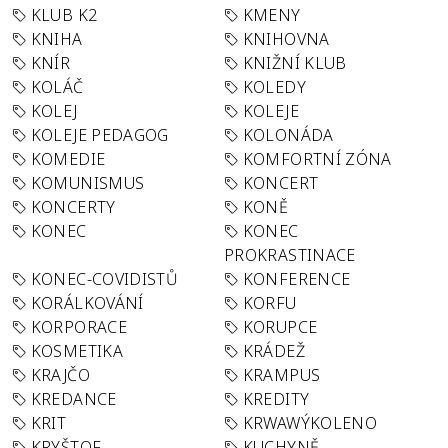
KLUB K2
KMENY
KNIHA
KNIHOVNA
KNÍR
KNIŽNÍ KLUB
KOLÁČ
KOLEDY
KOLEJ
KOLEJE
KOLEJE PEDAGOG
KOLONÁDA
KOMEDIE
KOMFORTNÍ ZÓNA
KOMUNISMUS
KONCERT
KONCERTY
KONĚ
KONEC
KONEC
PROKRASTINACE
KONEC-COVIDISTŮ
KONFERENCE
KORÁLKOVÁNÍ
KORFU
KORPORACE
KORUPCE
KOSMETIKA
KRÁDEŽ
KRAJČO
KRAMPUS
KREDANCE
KREDITY
KRIT
KRWAWÝKOLENO
KRYŠTOF
KUCHYNĚ