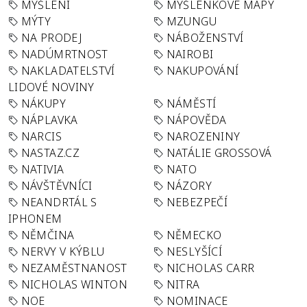
MYŠLENÍ
MYŠLENKOVÉ MAPY
MÝTY
MZUNGU
NA PRODEJ
NÁBOŽENSTVÍ
NADÚMRTNOST
NAIROBI
NAKLADATELSTVÍ
NAKUPOVÁNÍ
LIDOVÉ NOVINY
NÁKUPY
NÁMĚSTÍ
NÁPLAVKA
NÁPOVĚDA
NARCIS
NAROZENINY
NASTAZ.CZ
NATÁLIE GROSSOVÁ
NATIVIA
NATO
NÁVŠTĚVNÍCI
NÁZORY
NEANDRTÁL S
NEBEZPEČÍ
IPHONEM
NĚMČINA
NĚMECKO
NERVY V KÝBLU
NESLYŠÍCÍ
NEZAMĚSTNANOST
NICHOLAS CARR
NICHOLAS WINTON
NITRA
NOE
NOMINACE