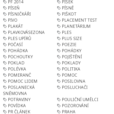
PF 2014
PÍSEK
PÍSEŇ
PÍSNĚ
PÍSNIČKÁŘI
PIŠKOT
PIVO
PLACEMENT TEST
PLAKÁT
PLANETÁRIUM
PLAVKOVÁSEZONA
PLES
PLES UPÍRŮ
PLUS SIZE
POČASÍ
POEZIE
POHÁDKA
POHÁDKY
POCHOUTKY
POJIŠTĚNÍ
POKLAD
POKLADY
POLÉVKA
POLITIKA
POMERANČ
POMOC
POMOC LIDEM
POSILOVNA
POSLANECKÁ
POSLUCHAČI
SNĚMOVNA
POTRAVINY
POULIČNÍ UMĚLCI
POVÍDKA
POZOROVÁNÍ
PR ČLÁNEK
PRAHA