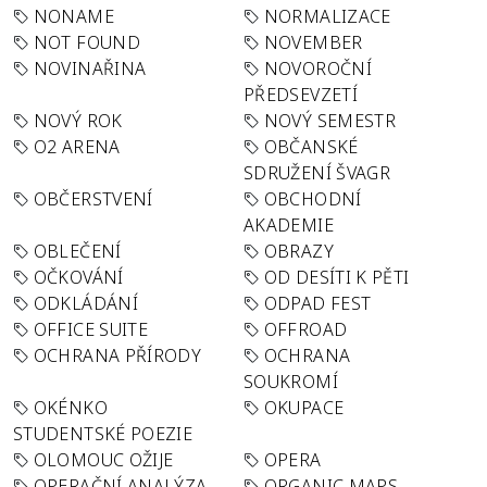
NONAME
NORMALIZACE
NOT FOUND
NOVEMBER
NOVINAŘINA
NOVOROČNÍ
PŘEDSEVZETÍ
NOVÝ ROK
NOVÝ SEMESTR
O2 ARENA
OBČANSKÉ
SDRUŽENÍ ŠVAGR
OBČERSTVENÍ
OBCHODNÍ
AKADEMIE
OBLEČENÍ
OBRAZY
OČKOVÁNÍ
OD DESÍTI K PĚTI
ODKLÁDÁNÍ
ODPAD FEST
OFFICE SUITE
OFFROAD
OCHRANA PŘÍRODY
OCHRANA
SOUKROMÍ
OKÉNKO
OKUPACE
STUDENTSKÉ POEZIE
OLOMOUC OŽIJE
OPERA
OPERAČNÍ ANALÝZA
ORGANIC MAPS