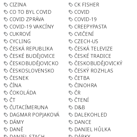
CIZINA
CK FISHER
CO TO BYL COVID
COVID
COVID ZPRÁVA
COVID-19
COVID-19 VAKCÍNY
CREEPYPASTA
CUKROVÍ
CVIČENÍ
CYCLING
CZECH-US
ČESKÁ REPUBLIKA
ČESKÁ TELEVIZE
ČESKÉ BUDĚJOVICE
ČESKÉ TRADICE
ČESKOBUDĚJOVICKO
ČESKOBUDĚJOVICKÝ
ČESKOSLOVENSKO
ČESKÝ ROZHLAS
ČESNEK
ČETBA
ČÍNA
ČINOHRA
ČOKOLÁDA
ČR
ČT
ČTENÍ
ČUTACÍMERUNA
D&B
DAGMAR POPJAKOVÁ
DALEKOHLED
DÁMY
DANCE
DANĚ
DANIEL HŮLKA
DANIEL STACH
DÁRKY