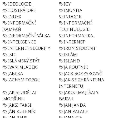
IDEOLOGIE
IGY
ILUSTRÁTOŘI
IMUNITA
INDEX
INDOOR
INFORMAČNÍ
INFORMAČNÍ
KAMPAŇ
TECHNOLOGIE
INFORMAČNÍ VÁLKA
INFORMATIKA
INTELIGENCE
INTERNET
INTERNET SECURITY
IRON STUDENT
ISIC
ISLÁM
ISLÁMSKÝ STÁT
ISLAND
IVAN MLÁDEK
JÁ POUTNÍK
JABLKA
JACK ROZPAROVAČ
JACHYM TOPOL
JAK SE CHRÁNIT NA
INTERNETU
JAK SI UDĚLAT
JAKOU MAJÍ ŠATY
MODŘINU
BARVU
JAKSI TAKSI
JAN JANDA
JÁN KOLENÍK
JAN PALACH
JAN RAUS
JANA GIA