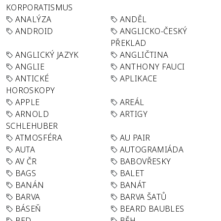
KORPORATISMUS
ANALÝZA
ANDĚL
ANDROID
ANGLICKO-ČESKÝ
PŘEKLAD
ANGLICKÝ JAZYK
ANGLIČTINA
ANGLIE
ANTHONY FAUCI
ANTICKÉ
APLIKACE
HOROSKOPY
APPLE
AREÁL
ARNOLD
ARTIGY
SCHLEHUBER
ATMOSFÉRA
AU PAIR
AUTA
AUTOGRAMIÁDA
AV ČR
BABOVŘESKY
BAGS
BALET
BANÁN
BANÁT
BARVA
BARVA ŠATŮ
BÁSEŇ
BEARD BAUBLES
BED
BĚH