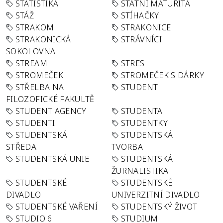
STATISTIKA
STÁTNÍ MATURITA
STÁŽ
STÍHAČKY
STRAKOM
STRAKONICE
STRAKONICKÁ
STRÁVNÍCI
SOKOLOVNA
STREAM
STRES
STROMEČEK
STROMEČEK S DÁRKY
STŘELBA NA
STUDENT
FILOZOFICKÉ FAKULTĚ
STUDENT AGENCY
STUDENTA
STUDENTI
STUDENTKY
STUDENTSKÁ
STUDENTSKÁ
STŘEDA
TVORBA
STUDENTSKÁ UNIE
STUDENTSKÁ
ŽURNALISTIKA
STUDENTSKÉ
STUDENTSKÉ
DIVADLO
UNIVERZITNÍ DIVADLO
STUDENTSKÉ VAŘENÍ
STUDENTSKÝ ŽIVOT
STUDIO 6
STUDIUM