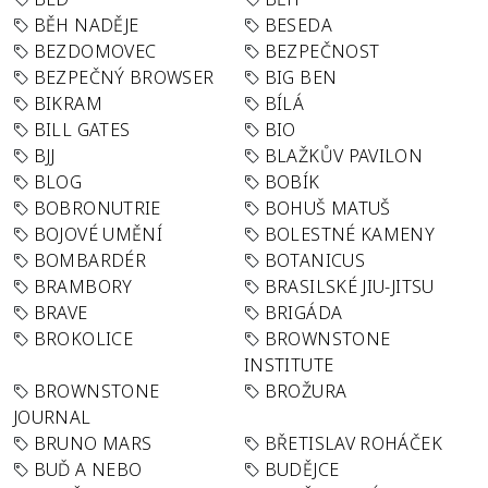
BĚH NADĚJE
BESEDA
BEZDOMOVEC
BEZPEČNOST
BEZPEČNÝ BROWSER
BIG BEN
BIKRAM
BÍLÁ
BILL GATES
BIO
BJJ
BLAŽKŮV PAVILON
BLOG
BOBÍK
BOBRONUTRIE
BOHUŠ MATUŠ
BOJOVÉ UMĚNÍ
BOLESTNÉ KAMENY
BOMBARDÉR
BOTANICUS
BRAMBORY
BRASILSKÉ JIU-JITSU
BRAVE
BRIGÁDA
BROKOLICE
BROWNSTONE
INSTITUTE
BROWNSTONE
BROŽURA
JOURNAL
BRUNO MARS
BŘETISLAV ROHÁČEK
BUĎ A NEBO
BUDĚJCE