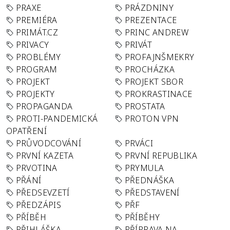
PRAXE
PRÁZDNINY
PREMIÉRA
PREZENTACE
PRIMÁT.CZ
PRINC ANDREW
PRIVACY
PRIVÁT
PROBLÉMY
PROFAJNŠMEKRY
PROGRAM
PROCHÁZKA
PROJEKT
PROJEKT SBOR
PROJEKTY
PROKRASTINACE
PROPAGANDA
PROSTATA
PROTI-PANDEMICKÁ
PROTON VPN
OPATŘENÍ
PRŮVODCOVÁNÍ
PRVÁCI
PRVNÍ KAZETA
PRVNÍ REPUBLIKA
PRVOTINA
PRYMULA
PŘÁNÍ
PŘEDNÁŠKA
PŘEDSEVZETÍ
PŘEDSTAVENÍ
PŘEDZÁPIS
PŘF
PŘÍBĚH
PŘÍBĚHY
PŘIHLÁŠKA
PŘÍPRAVA NA