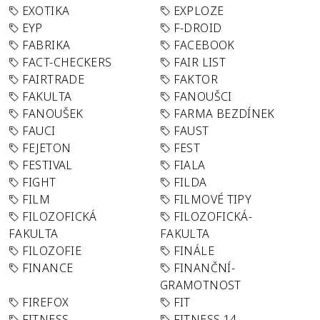
EXOTIKA
EXPLOZE
EYP
F-DROID
FABRIKA
FACEBOOK
FACT-CHECKERS
FAIR LIST
FAIRTRADE
FAKTOR
FAKULTA
FANOUŠCI
FANOUŠEK
FARMA BEZDÍNEK
FAUCI
FAUST
FEJETON
FEST
FESTIVAL
FIALA
FIGHT
FILDA
FILM
FILMOVÉ TIPY
FILOZOFICKÁ
FILOZOFICKÁ-
FAKULTA
FAKULTA
FILOZOFIE
FINÁLE
FINANCE
FINANČNÍ-
GRAMOTNOST
FIREFOX
FIT
FITNESS
FITNESS 14