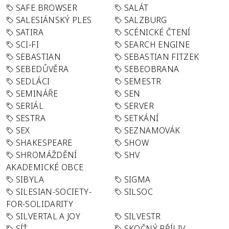
SAFE BROWSER
SALÁT
SALESIÁNSKÝ PLES
SALZBURG
SATIRA
SCÉNICKÉ ČTENÍ
SCI-FI
SEARCH ENGINE
SEBASTIAN
SEBASTIAN FITZEK
SEBEDŮVĚRA
SEBEOBRANA
SEDLÁCI
SEMESTR
SEMINÁŘE
SEN
SERIÁL
SERVER
SESTRA
SETKÁNÍ
SEX
SEZNAMOVÁK
SHAKESPEARE
SHOW
SHROMÁŽDĚNÍ
SHV
AKADEMICKÉ OBCE
SIBYLA
SIGMA
SILESIAN-SOCIETY-
SILSOC
FOR-SOLIDARITY
SILVERTAL A JOY
SILVESTR
SÍŤ
SKOČNÝ PŘÍLIV