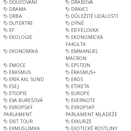
DOUČOVÁNÍ
DRABOVA
DRAMA
DRAVCI
DRBA
DŮLEŽITÉ UDÁLOSTI
DUTERTRE
DÝNĚ
EF
EIFFELOVKA
EKOLOGIE
EKONOMICKÁ
FAKULTA
EKONOMIKA
EMMANUEL
MACRON
EMOCE
EPSTEIN
ERASMUS
ERASMUS+
ERIK AXL SUND
EROS
ESEJ
ETIKETA
ETIOPIE
EUROPE
EVA BUREŠOVÁ
EVERNOTE
EVROPSKÝ
EVROPSKÝ
PARLAMENT
PARLAMENT MLÁDEŽE
EXIT TOUR
EXKURZE
EXMUSLIMKA
EXOTICKÉ ROSTLINY