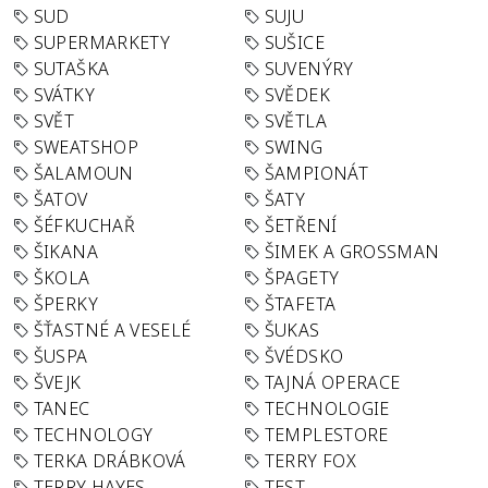
SUD
SUJU
SUPERMARKETY
SUŠICE
SUTAŠKA
SUVENÝRY
SVÁTKY
SVĚDEK
SVĚT
SVĚTLA
SWEATSHOP
SWING
ŠALAMOUN
ŠAMPIONÁT
ŠATOV
ŠATY
ŠÉFKUCHAŘ
ŠETŘENÍ
ŠIKANA
ŠIMEK A GROSSMAN
ŠKOLA
ŠPAGETY
ŠPERKY
ŠTAFETA
ŠŤASTNÉ A VESELÉ
ŠUKAS
ŠUSPA
ŠVÉDSKO
ŠVEJK
TAJNÁ OPERACE
TANEC
TECHNOLOGIE
TECHNOLOGY
TEMPLESTORE
TERKA DRÁBKOVÁ
TERRY FOX
TERRY HAYES
TEST