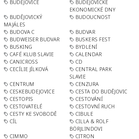
BUDĚJOVICE
BUDĚJOVICKÉ
EKONOMICKÉ DNY
BUDĚJOVICKÝ
BUDOUCNOST
MAJÁLES
BUDOVA C
BUDVAR
BUDWEISER BUDVAR
BUSKERS FEST
BUSKING
BYDLENÍ
CAFÉ KLUB SLAVIE
CALENDAR
CANICROSS
CD
CECÍLIE JÍLKOVÁ
CENTRAL PARK
SLAVIE
CENTRUM
CENZURA
CESKEBUDEJOVICE
CESTA DO BUDĚJOVIC
CESTOPIS
CESTOVÁNÍ
CESTOVATELÉ
CESTOVNÍ RUCH
CESTY KE SVOBODĚ
CIBULE
CÍL
CILLA & ROLF
BÖRJLINDOVI
CIMMO
CITRON