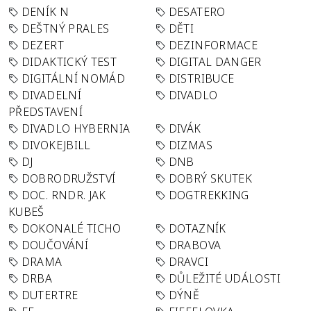
DENÍK N
DESATERO
DEŠTNÝ PRALES
DĚTI
DEZERT
DEZINFORMACE
DIDAKTICKÝ TEST
DIGITAL DANGER
DIGITÁLNÍ NOMÁD
DISTRIBUCE
DIVADELNÍ
DIVADLO
PŘEDSTAVENÍ
DIVADLO HYBERNIA
DIVÁK
DIVOKEJBILL
DIZMAS
DJ
DNB
DOBRODRUŽSTVÍ
DOBRÝ SKUTEK
DOC. RNDR. JAK
DOGTREKKING
KUBEŠ
DOKONALÉ TICHO
DOTAZNÍK
DOUČOVÁNÍ
DRABOVA
DRAMA
DRAVCI
DRBA
DŮLEŽITÉ UDÁLOSTI
DUTERTRE
DÝNĚ