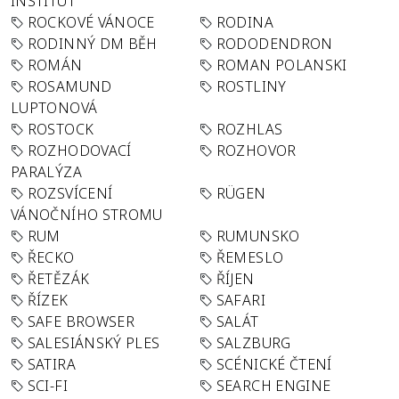
INSTITUT
ROCKOVÉ VÁNOCE
RODINA
RODINNÝ DM BĚH
RODODENDRON
ROMÁN
ROMAN POLANSKI
ROSAMUND
ROSTLINY
LUPTONOVÁ
ROSTOCK
ROZHLAS
ROZHODOVACÍ
ROZHOVOR
PARALÝZA
ROZSVÍCENÍ
RÜGEN
VÁNOČNÍHO STROMU
RUM
RUMUNSKO
ŘECKO
ŘEMESLO
ŘETĚZÁK
ŘÍJEN
ŘÍZEK
SAFARI
SAFE BROWSER
SALÁT
SALESIÁNSKÝ PLES
SALZBURG
SATIRA
SCÉNICKÉ ČTENÍ
SCI-FI
SEARCH ENGINE