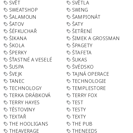
SVĚT
SVĚTLA
SWEATSHOP
SWING
ŠALAMOUN
ŠAMPIONÁT
ŠATOV
ŠATY
ŠÉFKUCHAŘ
ŠETŘENÍ
ŠIKANA
ŠIMEK A GROSSMAN
ŠKOLA
ŠPAGETY
ŠPERKY
ŠTAFETA
ŠŤASTNÉ A VESELÉ
ŠUKAS
ŠUSPA
ŠVÉDSKO
ŠVEJK
TAJNÁ OPERACE
TANEC
TECHNOLOGIE
TECHNOLOGY
TEMPLESTORE
TERKA DRÁBKOVÁ
TERRY FOX
TERRY HAYES
TEST
TĚSTOVINY
TESTY
TEXTAŘ
TEXTY
THE HOOLIGANS
THE PUB
THEAVERAGE
THENEEDS