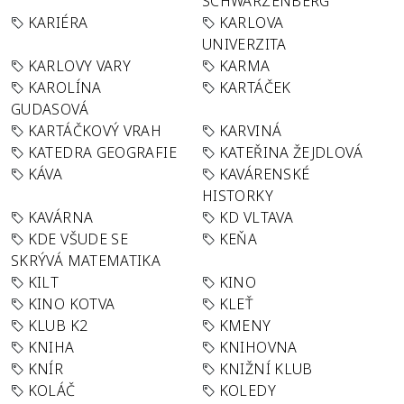
SCHWARZENBERG
KARIÉRA
KARLOVA
UNIVERZITA
KARLOVY VARY
KARMA
KAROLÍNA
KARTÁČEK
GUDASOVÁ
KARTÁČKOVÝ VRAH
KARVINÁ
KATEDRA GEOGRAFIE
KATEŘINA ŽEJDLOVÁ
KÁVA
KAVÁRENSKÉ
HISTORKY
KAVÁRNA
KD VLTAVA
KDE VŠUDE SE
KEŇA
SKRÝVÁ MATEMATIKA
KILT
KINO
KINO KOTVA
KLEŤ
KLUB K2
KMENY
KNIHA
KNIHOVNA
KNÍR
KNIŽNÍ KLUB
KOLÁČ
KOLEDY