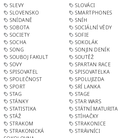
SLEVY
SLOVÁCI
SLOVENSKO
SMARTPHONES
SNÍDANĚ
SNÍH
SOBOTA
SOCIÁLNÍ VĚDY
SOCIETY
SOFIE
SOCHA
SOKOLÁK
SONG
SONJIN DENÍK
SOUBOJ FAKULT
SOUTĚŽ
SOVY
SPARTAN RACE
SPISOVATEL
SPISOVATELKA
SPOLEČNOST
SPOLUJIZDA
SPORT
SRÍ LANKA
STAG
STAGE
STÁNKY
STAR WARS
STATISTIKA
STÁTNÍ MATURITA
STÁŽ
STÍHAČKY
STRAKOM
STRAKONICE
STRAKONICKÁ
STRÁVNÍCI