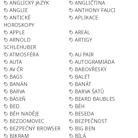
ANGLICKÝ JAZYK
ANGLIČTINA
ANGLIE
ANTHONY FAUCI
ANTICKÉ
APLIKACE
HOROSKOPY
APPLE
AREÁL
ARNOLD
ARTIGY
SCHLEHUBER
ATMOSFÉRA
AU PAIR
AUTA
AUTOGRAMIÁDA
AV ČR
BABOVŘESKY
BAGS
BALET
BANÁN
BANÁT
BARVA
BARVA ŠATŮ
BÁSEŇ
BEARD BAUBLES
BED
BĚH
BĚH NADĚJE
BESEDA
BEZDOMOVEC
BEZPEČNOST
BEZPEČNÝ BROWSER
BIG BEN
BIKRAM
BÍLÁ