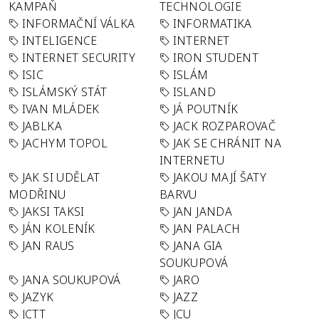
KAMPAŇ
TECHNOLOGIE
INFORMAČNÍ VÁLKA
INFORMATIKA
INTELIGENCE
INTERNET
INTERNET SECURITY
IRON STUDENT
ISIC
ISLÁM
ISLÁMSKÝ STÁT
ISLAND
IVAN MLÁDEK
JÁ POUTNÍK
JABLKA
JACK ROZPAROVAČ
JACHYM TOPOL
JAK SE CHRÁNIT NA
INTERNETU
JAK SI UDĚLAT
JAKOU MAJÍ ŠATY
MODŘINU
BARVU
JAKSI TAKSI
JAN JANDA
JÁN KOLENÍK
JAN PALACH
JAN RAUS
JANA GIA
SOUKUPOVÁ
JANA SOUKUPOVÁ
JARO
JAZYK
JAZZ
JCTT
JCU