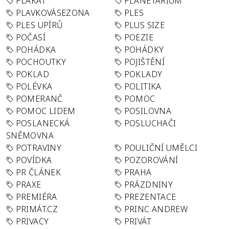
PLAKÁT
PLANETÁRIUM
PLAVKOVÁSEZONA
PLES
PLES UPÍRŮ
PLUS SIZE
POČASÍ
POEZIE
POHÁDKA
POHÁDKY
POCHOUTKY
POJIŠTĚNÍ
POKLAD
POKLADY
POLÉVKA
POLITIKA
POMERANČ
POMOC
POMOC LIDEM
POSILOVNA
POSLANECKÁ
POSLUCHAČI
SNĚMOVNA
POTRAVINY
POULIČNÍ UMĚLCI
POVÍDKA
POZOROVÁNÍ
PR ČLÁNEK
PRAHA
PRAXE
PRÁZDNINY
PREMIÉRA
PREZENTACE
PRIMÁT.CZ
PRINC ANDREW
PRIVACY
PRIVÁT