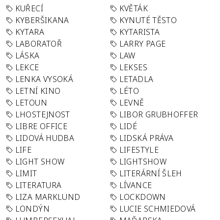
KUŘECÍ
KVĚTÁK
KYBERŠIKANA
KYNUTÉ TĚSTO
KYTARA
KYTARISTA
LABORATOŘ
LARRY PAGE
LÁSKA
LAW
LEKCE
LEKSES
LENKA VYSOKÁ
LETADLA
LETNÍ KINO
LÉTO
LETOUN
LEVNĚ
LHOSTEJNOST
LIBOR GRUBHOFFER
LIBRE OFFICE
LIDÉ
LIDOVÁ HUDBA
LIDSKÁ PRÁVA
LIFE
LIFESTYLE
LIGHT SHOW
LIGHTSHOW
LIMIT
LITERÁRNÍ ŠLEH
LITERATURA
LÍVANCE
LIZA MARKLUND
LOCKDOWN
LONDÝN
LUCIE SCHMIEDOVÁ