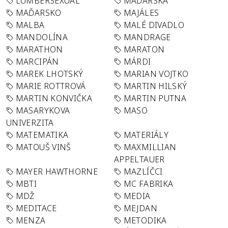
LUMBERSEXUAL
MAĎARSKA
MAĎARSKO
MAJÁLES
MALBA
MALÉ DIVADLO
MANDOLÍNA
MANDRAGE
MARATHON
MARATON
MARCIPÁN
MÁRDI
MAREK LHOTSKÝ
MARIAN VOJTKO
MARIE ROTTROVÁ
MARTIN HILSKÝ
MARTIN KONVIČKA
MARTIN PUTNA
MASARYKOVA
MASO
UNIVERZITA
MATEMATIKA
MATERIÁLY
MATOUŠ VINŠ
MAXMILLIAN
APPELTAUER
MAYER HAWTHORNE
MAZLÍČCI
MBTI
MC FABRIKA
MDŽ
MEDIA
MEDITACE
MEJDAN
MENZA
METODIKA