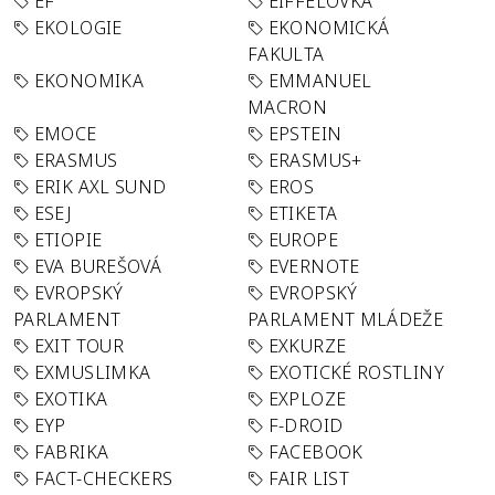
EF
EIFFELOVKA
EKOLOGIE
EKONOMICKÁ
FAKULTA
EKONOMIKA
EMMANUEL
MACRON
EMOCE
EPSTEIN
ERASMUS
ERASMUS+
ERIK AXL SUND
EROS
ESEJ
ETIKETA
ETIOPIE
EUROPE
EVA BUREŠOVÁ
EVERNOTE
EVROPSKÝ
EVROPSKÝ
PARLAMENT
PARLAMENT MLÁDEŽE
EXIT TOUR
EXKURZE
EXMUSLIMKA
EXOTICKÉ ROSTLINY
EXOTIKA
EXPLOZE
EYP
F-DROID
FABRIKA
FACEBOOK
FACT-CHECKERS
FAIR LIST