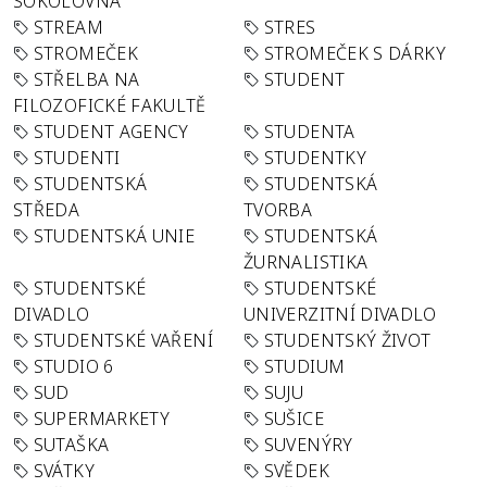
SOKOLOVNA
STREAM
STRES
STROMEČEK
STROMEČEK S DÁRKY
STŘELBA NA
STUDENT
FILOZOFICKÉ FAKULTĚ
STUDENT AGENCY
STUDENTA
STUDENTI
STUDENTKY
STUDENTSKÁ
STUDENTSKÁ
STŘEDA
TVORBA
STUDENTSKÁ UNIE
STUDENTSKÁ
ŽURNALISTIKA
STUDENTSKÉ
STUDENTSKÉ
DIVADLO
UNIVERZITNÍ DIVADLO
STUDENTSKÉ VAŘENÍ
STUDENTSKÝ ŽIVOT
STUDIO 6
STUDIUM
SUD
SUJU
SUPERMARKETY
SUŠICE
SUTAŠKA
SUVENÝRY
SVÁTKY
SVĚDEK