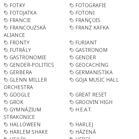
FOTKY
FOTOGRAFIE
FOTOJATKA
FOTONI
FRANCIE
FRANÇOIS
FRANCOUZSKÁ
FRANZ KAFKA
ALIANCE
FRONTY
FURIANT
FUTRÁLY
GASTRONOM
GASTRONOMIE
GENDER
GENDER-POLITICS
GEOCACHING
GERBERA
GERMANISTIKA
GLENN MILLER
GOJA MUSIC HALL
ORCHESTRA
GOOGLE
GREAT RESET
GROK
GROOVIN´HIGH
GYMNÁZIUM
H.E.A.T.
STRAKONICE
HALLOWEEN
HARLEJ
HARLEM SHAKE
HÁZENÁ