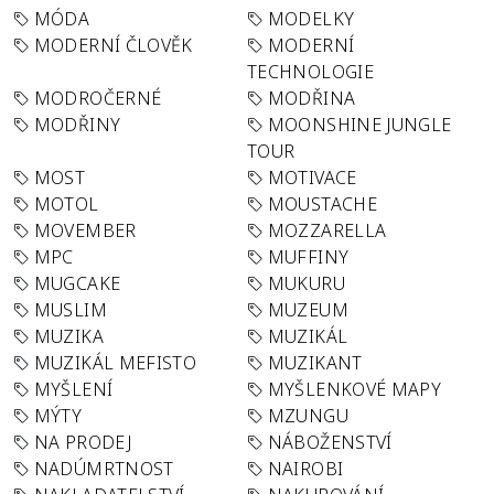
MÓDA
MODELKY
MODERNÍ ČLOVĚK
MODERNÍ
TECHNOLOGIE
MODROČERNÉ
MODŘINA
MODŘINY
MOONSHINE JUNGLE
TOUR
MOST
MOTIVACE
MOTOL
MOUSTACHE
MOVEMBER
MOZZARELLA
MPC
MUFFINY
MUGCAKE
MUKURU
MUSLIM
MUZEUM
MUZIKA
MUZIKÁL
MUZIKÁL MEFISTO
MUZIKANT
MYŠLENÍ
MYŠLENKOVÉ MAPY
MÝTY
MZUNGU
NA PRODEJ
NÁBOŽENSTVÍ
NADÚMRTNOST
NAIROBI