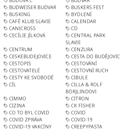
BUDOVA C
BUDVAR
BUDWEISER BUDVAR
BUSKERS FEST
BUSKING
BYDLENÍ
CAFÉ KLUB SLAVIE
CALENDAR
CANICROSS
CD
CECÍLIE JÍLKOVÁ
CENTRAL PARK
SLAVIE
CENTRUM
CENZURA
CESKEBUDEJOVICE
CESTA DO BUDĚJOVIC
CESTOPIS
CESTOVÁNÍ
CESTOVATELÉ
CESTOVNÍ RUCH
CESTY KE SVOBODĚ
CIBULE
CÍL
CILLA & ROLF
BÖRJLINDOVI
CIMMO
CITRON
CIZINA
CK FISHER
CO TO BYL COVID
COVID
COVID ZPRÁVA
COVID-19
COVID-19 VAKCÍNY
CREEPYPASTA