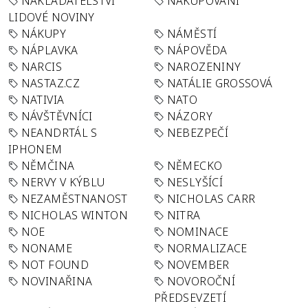
NAKLADATELSTVÍ
NAKUPOVÁNÍ
LIDOVÉ NOVINY
NÁKUPY
NÁMĚSTÍ
NÁPLAVKA
NÁPOVĚDA
NARCIS
NAROZENINY
NASTAZ.CZ
NATÁLIE GROSSOVÁ
NATIVIA
NATO
NÁVŠTĚVNÍCI
NÁZORY
NEANDRTÁL S
NEBEZPEČÍ
IPHONEM
NĚMČINA
NĚMECKO
NERVY V KÝBLU
NESLYŠÍCÍ
NEZAMĚSTNANOST
NICHOLAS CARR
NICHOLAS WINTON
NITRA
NOE
NOMINACE
NONAME
NORMALIZACE
NOT FOUND
NOVEMBER
NOVINAŘINA
NOVOROČNÍ
PŘEDSEVZETÍ