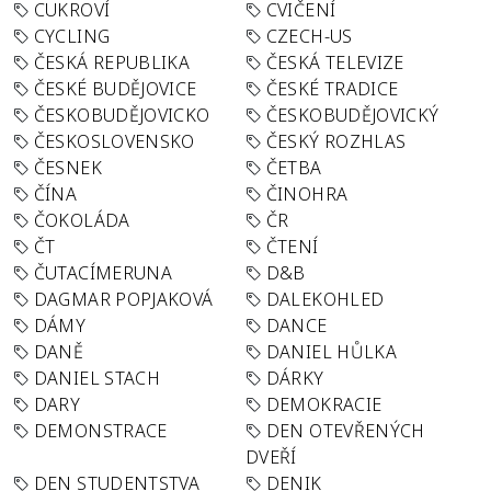
CUKROVÍ
CVIČENÍ
CYCLING
CZECH-US
ČESKÁ REPUBLIKA
ČESKÁ TELEVIZE
ČESKÉ BUDĚJOVICE
ČESKÉ TRADICE
ČESKOBUDĚJOVICKO
ČESKOBUDĚJOVICKÝ
ČESKOSLOVENSKO
ČESKÝ ROZHLAS
ČESNEK
ČETBA
ČÍNA
ČINOHRA
ČOKOLÁDA
ČR
ČT
ČTENÍ
ČUTACÍMERUNA
D&B
DAGMAR POPJAKOVÁ
DALEKOHLED
DÁMY
DANCE
DANĚ
DANIEL HŮLKA
DANIEL STACH
DÁRKY
DARY
DEMOKRACIE
DEMONSTRACE
DEN OTEVŘENÝCH
DVEŘÍ
DEN STUDENTSTVA
DENIK