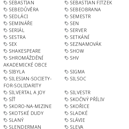
SEBASTIAN
SEBASTIAN FITZEK
SEBEDŮVĚRA
SEBEOBRANA
SEDLÁCI
SEMESTR
SEMINÁŘE
SEN
SERIÁL
SERVER
SESTRA
SETKÁNÍ
SEX
SEZNAMOVÁK
SHAKESPEARE
SHOW
SHROMÁŽDĚNÍ
SHV
AKADEMICKÉ OBCE
SIBYLA
SIGMA
SILESIAN-SOCIETY-
SILSOC
FOR-SOLIDARITY
SILVERTAL A JOY
SILVESTR
SÍŤ
SKOČNÝ PŘÍLIV
SKORO-NA-MIZINE
SKOŘICE
SKOTSKÉ DUDY
SLADKÉ
SLANÝ
SLÁVIE
SLENDERMAN
SLEVA