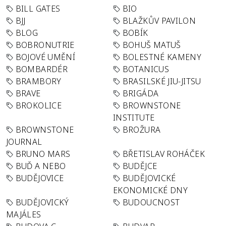
BILL GATES
BIO
BJJ
BLAŽKŮV PAVILON
BLOG
BOBÍK
BOBRONUTRIE
BOHUŠ MATUŠ
BOJOVÉ UMĚNÍ
BOLESTNÉ KAMENY
BOMBARDÉR
BOTANICUS
BRAMBORY
BRASILSKÉ JIU-JITSU
BRAVE
BRIGÁDA
BROKOLICE
BROWNSTONE
INSTITUTE
BROWNSTONE
BROŽURA
JOURNAL
BRUNO MARS
BŘETISLAV ROHÁČEK
BUĎ A NEBO
BUDĚJCE
BUDĚJOVICE
BUDĚJOVICKÉ
EKONOMICKÉ DNY
BUDĚJOVICKÝ
BUDOUCNOST
MAJÁLES