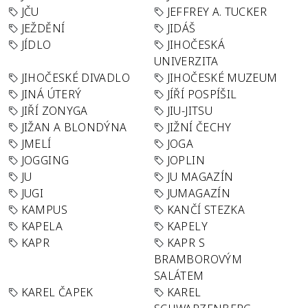
JČU
JEFFREY A. TUCKER
JEŽDĚNÍ
JIDÁŠ
JÍDLO
JIHOČESKÁ
UNIVERZITA
JIHOČESKÉ DIVADLO
JIHOČESKÉ MUZEUM
JINÁ ÚTERÝ
JÍŘÍ POSPÍŠIL
JIŘÍ ZONYGA
JIU-JITSU
JIŽAN A BLONDÝNA
JIŽNÍ ČECHY
JMELÍ
JOGA
JOGGING
JOPLIN
JU
JU MAGAZÍN
JUGI
JUMAGAZÍN
KAMPUS
KANČÍ STEZKA
KAPELA
KAPELY
KAPR
KAPR S
BRAMBOROVÝM
SALÁTEM
KAREL ČAPEK
KAREL