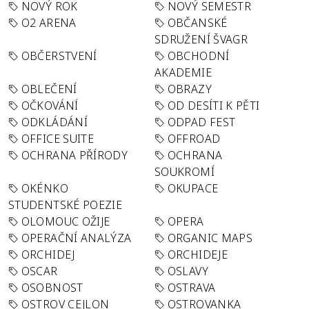
NOVÝ ROK
NOVÝ SEMESTR
O2 ARENA
OBČANSKÉ
SDRUŽENÍ ŠVAGR
OBČERSTVENÍ
OBCHODNÍ
AKADEMIE
OBLEČENÍ
OBRAZY
OČKOVÁNÍ
OD DESÍTI K PĚTI
ODKLÁDÁNÍ
ODPAD FEST
OFFICE SUITE
OFFROAD
OCHRANA PŘÍRODY
OCHRANA
SOUKROMÍ
OKÉNKO
OKUPACE
STUDENTSKÉ POEZIE
OLOMOUC OŽIJE
OPERA
OPERAČNÍ ANALÝZA
ORGANIC MAPS
ORCHIDEJ
ORCHIDEJE
OSCAR
OSLAVY
OSOBNOST
OSTRAVA
OSTROV CEJLON
OSTROVANKA