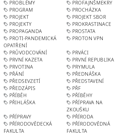
PROBLÉMY
PROFAJNŠMEKRY
PROGRAM
PROCHÁZKA
PROJEKT
PROJEKT SBOR
PROJEKTY
PROKRASTINACE
PROPAGANDA
PROSTATA
PROTI-PANDEMICKÁ
PROTON VPN
OPATŘENÍ
PRŮVODCOVÁNÍ
PRVÁCI
PRVNÍ KAZETA
PRVNÍ REPUBLIKA
PRVOTINA
PRYMULA
PŘÁNÍ
PŘEDNÁŠKA
PŘEDSEVZETÍ
PŘEDSTAVENÍ
PŘEDZÁPIS
PŘF
PŘÍBĚH
PŘÍBĚHY
PŘIHLÁŠKA
PŘÍPRAVA NA
ZKOUŠKU
PŘÍPRAVY
PŘÍRODA
PŘÍRODOVĚDECKÁ
PŘÍRODOVĚDNÁ
FAKULTA
FAKULTA