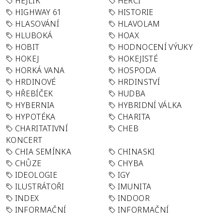
HEJLÍK
HERCI
HIGHWAY 61
HISTORIE
HLASOVÁNÍ
HLAVOLAM
HLUBOKÁ
HOAX
HOBIT
HODNOCENÍ VÝUKY
HOKEJ
HOKEJISTÉ
HORKÁ VANA
HOSPODA
HRDINOVÉ
HRDINSTVÍ
HŘEBÍČEK
HUDBA
HYBERNIA
HYBRIDNÍ VÁLKA
HYPOTÉKA
CHARITA
CHARITATIVNÍ
CHEB
KONCERT
CHIA SEMÍNKA
CHINASKI
CHŮZE
CHYBA
IDEOLOGIE
IGY
ILUSTRÁTOŘI
IMUNITA
INDEX
INDOOR
INFORMAČNÍ
INFORMAČNÍ