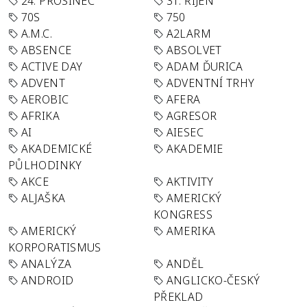
24. PROSINEC
31. ŘÍJEN
70S
750
A.M.C.
A2LARM
ABSENCE
ABSOLVET
ACTIVE DAY
ADAM ĎURICA
ADVENT
ADVENTNÍ TRHY
AEROBIC
AFERA
AFRIKA
AGRESOR
AI
AIESEC
AKADEMICKÉ
AKADEMIE
PŮLHODINKY
AKCE
AKTIVITY
ALJAŠKA
AMERICKÝ
KONGRESS
AMERICKÝ
AMERIKA
KORPORATISMUS
ANALÝZA
ANDĚL
ANDROID
ANGLICKO-ČESKÝ
PŘEKLAD