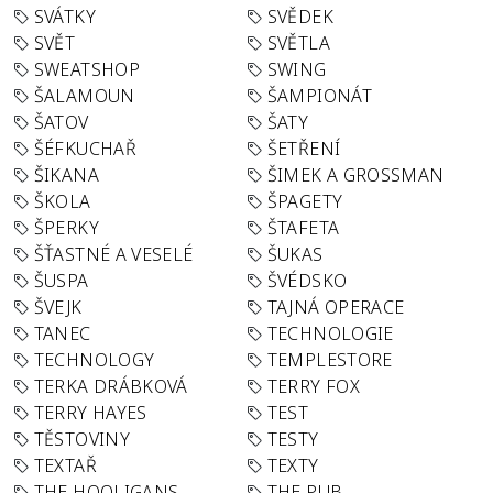
SVÁTKY
SVĚDEK
SVĚT
SVĚTLA
SWEATSHOP
SWING
ŠALAMOUN
ŠAMPIONÁT
ŠATOV
ŠATY
ŠÉFKUCHAŘ
ŠETŘENÍ
ŠIKANA
ŠIMEK A GROSSMAN
ŠKOLA
ŠPAGETY
ŠPERKY
ŠTAFETA
ŠŤASTNÉ A VESELÉ
ŠUKAS
ŠUSPA
ŠVÉDSKO
ŠVEJK
TAJNÁ OPERACE
TANEC
TECHNOLOGIE
TECHNOLOGY
TEMPLESTORE
TERKA DRÁBKOVÁ
TERRY FOX
TERRY HAYES
TEST
TĚSTOVINY
TESTY
TEXTAŘ
TEXTY
THE HOOLIGANS
THE PUB