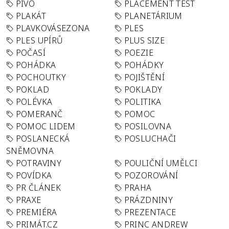
PIVO
PLACEMENT TEST
PLAKÁT
PLANETÁRIUM
PLAVKOVÁSEZONA
PLES
PLES UPÍRŮ
PLUS SIZE
POČASÍ
POEZIE
POHÁDKA
POHÁDKY
POCHOUTKY
POJIŠTĚNÍ
POKLAD
POKLADY
POLÉVKA
POLITIKA
POMERANČ
POMOC
POMOC LIDEM
POSILOVNA
POSLANECKÁ
POSLUCHAČI
SNĚMOVNA
POTRAVINY
POULIČNÍ UMĚLCI
POVÍDKA
POZOROVÁNÍ
PR ČLÁNEK
PRAHA
PRAXE
PRÁZDNINY
PREMIÉRA
PREZENTACE
PRIMÁT.CZ
PRINC ANDREW