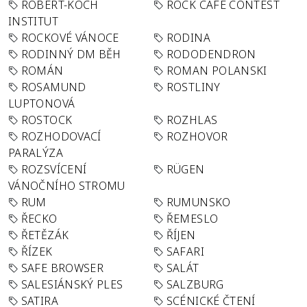
ROBERT-KOCH
ROCK CAFÉ CONTEST
INSTITUT
ROCKOVÉ VÁNOCE
RODINA
RODINNÝ DM BĚH
RODODENDRON
ROMÁN
ROMAN POLANSKI
ROSAMUND
ROSTLINY
LUPTONOVÁ
ROSTOCK
ROZHLAS
ROZHODOVACÍ
ROZHOVOR
PARALÝZA
ROZSVÍCENÍ
RÜGEN
VÁNOČNÍHO STROMU
RUM
RUMUNSKO
ŘECKO
ŘEMESLO
ŘETĚZÁK
ŘÍJEN
ŘÍZEK
SAFARI
SAFE BROWSER
SALÁT
SALESIÁNSKÝ PLES
SALZBURG
SATIRA
SCÉNICKÉ ČTENÍ