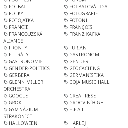
FOTBAL
FOTBALOVÁ LIGA
FOTKY
FOTOGRAFIE
FOTOJATKA
FOTONI
FRANCIE
FRANÇOIS
FRANCOUZSKÁ
FRANZ KAFKA
ALIANCE
FRONTY
FURIANT
FUTRÁLY
GASTRONOM
GASTRONOMIE
GENDER
GENDER-POLITICS
GEOCACHING
GERBERA
GERMANISTIKA
GLENN MILLER
GOJA MUSIC HALL
ORCHESTRA
GOOGLE
GREAT RESET
GROK
GROOVIN´HIGH
GYMNÁZIUM
H.E.A.T.
STRAKONICE
HALLOWEEN
HARLEJ