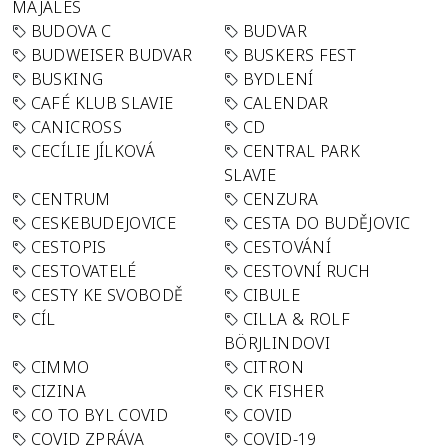
MAJÁLES
BUDOVA C
BUDVAR
BUDWEISER BUDVAR
BUSKERS FEST
BUSKING
BYDLENÍ
CAFÉ KLUB SLAVIE
CALENDAR
CANICROSS
CD
CECÍLIE JÍLKOVÁ
CENTRAL PARK
SLAVIE
CENTRUM
CENZURA
CESKEBUDEJOVICE
CESTA DO BUDĚJOVIC
CESTOPIS
CESTOVÁNÍ
CESTOVATELÉ
CESTOVNÍ RUCH
CESTY KE SVOBODĚ
CIBULE
CÍL
CILLA & ROLF
BÖRJLINDOVI
CIMMO
CITRON
CIZINA
CK FISHER
CO TO BYL COVID
COVID
COVID ZPRÁVA
COVID-19