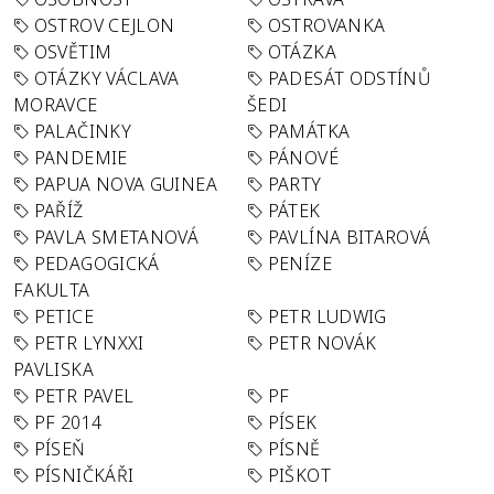
OSTROV CEJLON
OSTROVANKA
OSVĚTIM
OTÁZKA
OTÁZKY VÁCLAVA
PADESÁT ODSTÍNŮ
MORAVCE
ŠEDI
PALAČINKY
PAMÁTKA
PANDEMIE
PÁNOVÉ
PAPUA NOVA GUINEA
PARTY
PAŘÍŽ
PÁTEK
PAVLA SMETANOVÁ
PAVLÍNA BITAROVÁ
PEDAGOGICKÁ
PENÍZE
FAKULTA
PETICE
PETR LUDWIG
PETR LYNXXI
PETR NOVÁK
PAVLISKA
PETR PAVEL
PF
PF 2014
PÍSEK
PÍSEŇ
PÍSNĚ
PÍSNIČKÁŘI
PIŠKOT