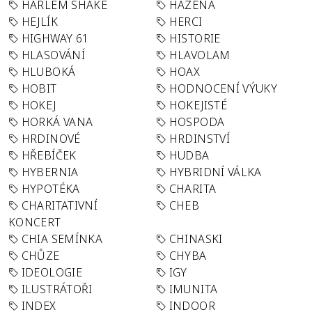
HARLEM SHAKE
HÁZENÁ
HEJLÍK
HERCI
HIGHWAY 61
HISTORIE
HLASOVÁNÍ
HLAVOLAM
HLUBOKÁ
HOAX
HOBIT
HODNOCENÍ VÝUKY
HOKEJ
HOKEJISTÉ
HORKÁ VANA
HOSPODA
HRDINOVÉ
HRDINSTVÍ
HŘEBÍČEK
HUDBA
HYBERNIA
HYBRIDNÍ VÁLKA
HYPOTÉKA
CHARITA
CHARITATIVNÍ
CHEB
KONCERT
CHIA SEMÍNKA
CHINASKI
CHŮZE
CHYBA
IDEOLOGIE
IGY
ILUSTRÁTOŘI
IMUNITA
INDEX
INDOOR