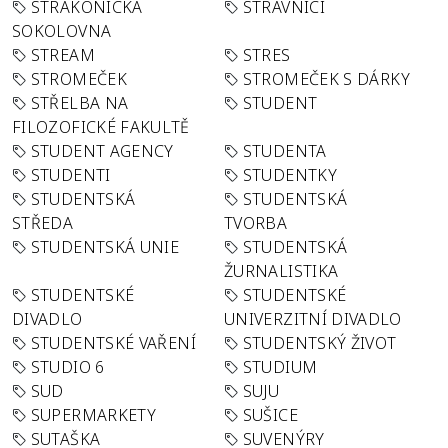
STRAKONICKÁ
STRÁVNÍCI
SOKOLOVNA
STREAM
STRES
STROMEČEK
STROMEČEK S DÁRKY
STŘELBA NA
STUDENT
FILOZOFICKÉ FAKULTĚ
STUDENT AGENCY
STUDENTA
STUDENTI
STUDENTKY
STUDENTSKÁ
STUDENTSKÁ
STŘEDA
TVORBA
STUDENTSKÁ UNIE
STUDENTSKÁ
ŽURNALISTIKA
STUDENTSKÉ
STUDENTSKÉ
DIVADLO
UNIVERZITNÍ DIVADLO
STUDENTSKÉ VAŘENÍ
STUDENTSKÝ ŽIVOT
STUDIO 6
STUDIUM
SUD
SUJU
SUPERMARKETY
SUŠICE
SUTAŠKA
SUVENÝRY