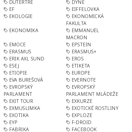
DUTERTRE
DÝNĚ
EF
EIFFELOVKA
EKOLOGIE
EKONOMICKÁ
FAKULTA
EKONOMIKA
EMMANUEL
MACRON
EMOCE
EPSTEIN
ERASMUS
ERASMUS+
ERIK AXL SUND
EROS
ESEJ
ETIKETA
ETIOPIE
EUROPE
EVA BUREŠOVÁ
EVERNOTE
EVROPSKÝ
EVROPSKÝ
PARLAMENT
PARLAMENT MLÁDEŽE
EXIT TOUR
EXKURZE
EXMUSLIMKA
EXOTICKÉ ROSTLINY
EXOTIKA
EXPLOZE
EYP
F-DROID
FABRIKA
FACEBOOK