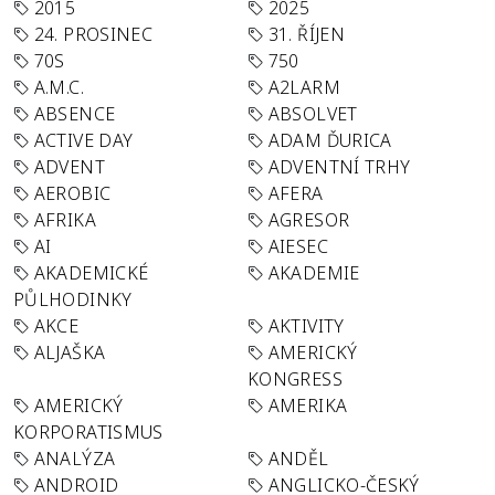
2015
2025
24. PROSINEC
31. ŘÍJEN
70S
750
A.M.C.
A2LARM
ABSENCE
ABSOLVET
ACTIVE DAY
ADAM ĎURICA
ADVENT
ADVENTNÍ TRHY
AEROBIC
AFERA
AFRIKA
AGRESOR
AI
AIESEC
AKADEMICKÉ
AKADEMIE
PŮLHODINKY
AKCE
AKTIVITY
ALJAŠKA
AMERICKÝ
KONGRESS
AMERICKÝ
AMERIKA
KORPORATISMUS
ANALÝZA
ANDĚL
ANDROID
ANGLICKO-ČESKÝ