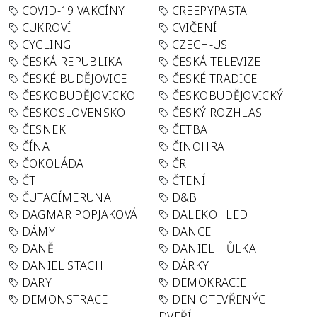
COVID-19 VAKCÍNY
CREEPYPASTA
CUKROVÍ
CVIČENÍ
CYCLING
CZECH-US
ČESKÁ REPUBLIKA
ČESKÁ TELEVIZE
ČESKÉ BUDĚJOVICE
ČESKÉ TRADICE
ČESKOBUDĚJOVICKO
ČESKOBUDĚJOVICKÝ
ČESKOSLOVENSKO
ČESKÝ ROZHLAS
ČESNEK
ČETBA
ČÍNA
ČINOHRA
ČOKOLÁDA
ČR
ČT
ČTENÍ
ČUTACÍMERUNA
D&B
DAGMAR POPJAKOVÁ
DALEKOHLED
DÁMY
DANCE
DANĚ
DANIEL HŮLKA
DANIEL STACH
DÁRKY
DARY
DEMOKRACIE
DEMONSTRACE
DEN OTEVŘENÝCH
DVEŘÍ