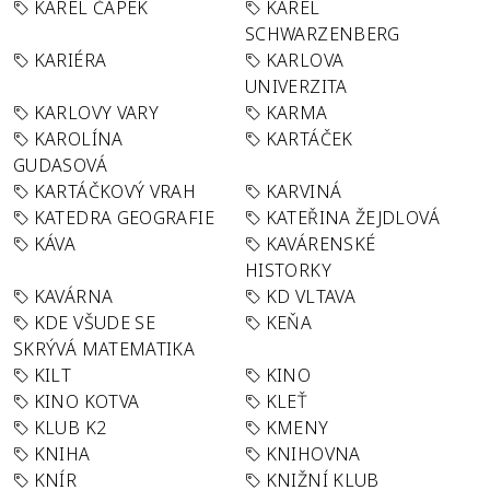
KAREL ČAPEK
KAREL
SCHWARZENBERG
KARIÉRA
KARLOVA
UNIVERZITA
KARLOVY VARY
KARMA
KAROLÍNA
KARTÁČEK
GUDASOVÁ
KARTÁČKOVÝ VRAH
KARVINÁ
KATEDRA GEOGRAFIE
KATEŘINA ŽEJDLOVÁ
KÁVA
KAVÁRENSKÉ
HISTORKY
KAVÁRNA
KD VLTAVA
KDE VŠUDE SE
KEŇA
SKRÝVÁ MATEMATIKA
KILT
KINO
KINO KOTVA
KLEŤ
KLUB K2
KMENY
KNIHA
KNIHOVNA
KNÍR
KNIŽNÍ KLUB