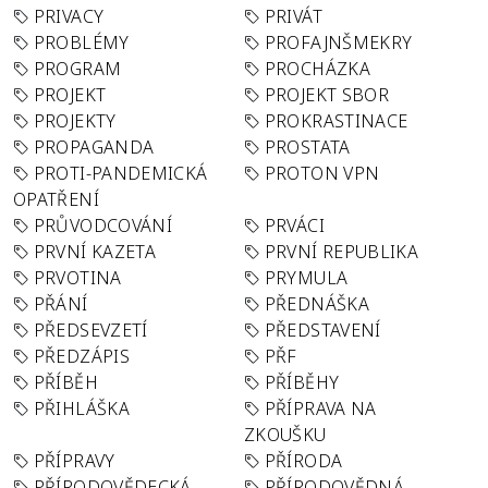
PRIVACY
PRIVÁT
PROBLÉMY
PROFAJNŠMEKRY
PROGRAM
PROCHÁZKA
PROJEKT
PROJEKT SBOR
PROJEKTY
PROKRASTINACE
PROPAGANDA
PROSTATA
PROTI-PANDEMICKÁ
PROTON VPN
OPATŘENÍ
PRŮVODCOVÁNÍ
PRVÁCI
PRVNÍ KAZETA
PRVNÍ REPUBLIKA
PRVOTINA
PRYMULA
PŘÁNÍ
PŘEDNÁŠKA
PŘEDSEVZETÍ
PŘEDSTAVENÍ
PŘEDZÁPIS
PŘF
PŘÍBĚH
PŘÍBĚHY
PŘIHLÁŠKA
PŘÍPRAVA NA
ZKOUŠKU
PŘÍPRAVY
PŘÍRODA
PŘÍRODOVĚDECKÁ
PŘÍRODOVĚDNÁ