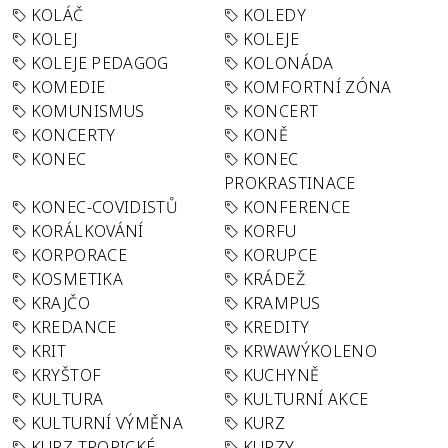
KOLÁČ
KOLEDY
KOLEJ
KOLEJE
KOLEJE PEDAGOG
KOLONÁDA
KOMEDIE
KOMFORTNÍ ZÓNA
KOMUNISMUS
KONCERT
KONCERTY
KONĚ
KONEC
KONEC
PROKRASTINACE
KONEC-COVIDISTŮ
KONFERENCE
KORÁLKOVÁNÍ
KORFU
KORPORACE
KORUPCE
KOSMETIKA
KRÁDEŽ
KRAJČO
KRAMPUS
KREDANCE
KREDITY
KRIT
KRWAWÝKOLENO
KRYŠTOF
KUCHYNĚ
KULTURA
KULTURNÍ AKCE
KULTURNÍ VÝMĚNA
KURZ
KURZ TROPICKÉ
KURZY