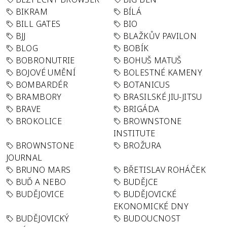
BIKRAM
BÍLÁ
BILL GATES
BIO
BJJ
BLAŽKŮV PAVILON
BLOG
BOBÍK
BOBRONUTRIE
BOHUŠ MATUŠ
BOJOVÉ UMĚNÍ
BOLESTNÉ KAMENY
BOMBARDÉR
BOTANICUS
BRAMBORY
BRASILSKÉ JIU-JITSU
BRAVE
BRIGÁDA
BROKOLICE
BROWNSTONE
INSTITUTE
BROWNSTONE
BROŽURA
JOURNAL
BRUNO MARS
BŘETISLAV ROHÁČEK
BUĎ A NEBO
BUDĚJCE
BUDĚJOVICE
BUDĚJOVICKÉ
EKONOMICKÉ DNY
BUDĚJOVICKÝ
BUDOUCNOST