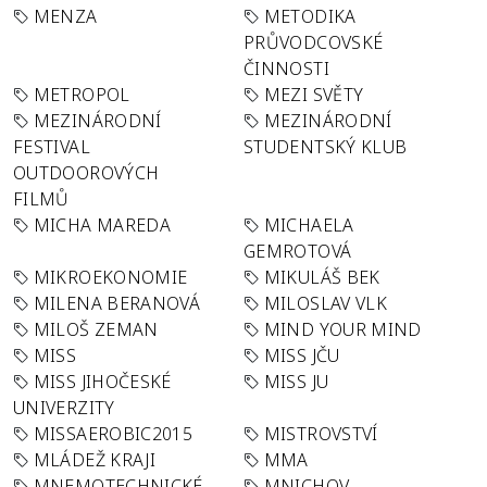
MENZA
METODIKA
PRŮVODCOVSKÉ
ČINNOSTI
METROPOL
MEZI SVĚTY
MEZINÁRODNÍ
MEZINÁRODNÍ
FESTIVAL
STUDENTSKÝ KLUB
OUTDOOROVÝCH
FILMŮ
MICHA MAREDA
MICHAELA
GEMROTOVÁ
MIKROEKONOMIE
MIKULÁŠ BEK
MILENA BERANOVÁ
MILOSLAV VLK
MILOŠ ZEMAN
MIND YOUR MIND
MISS
MISS JČU
MISS JIHOČESKÉ
MISS JU
UNIVERZITY
MISSAEROBIC2015
MISTROVSTVÍ
MLÁDEŽ KRAJI
MMA
MNEMOTECHNICKÉ
MNICHOV