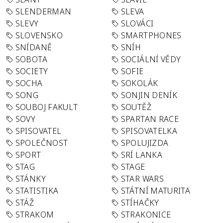
SLENDERMAN
SLEVA
SLEVY
SLOVÁCI
SLOVENSKO
SMARTPHONES
SNÍDANĚ
SNÍH
SOBOTA
SOCIÁLNÍ VĚDY
SOCIETY
SOFIE
SOCHA
SOKOLÁK
SONG
SONJIN DENÍK
SOUBOJ FAKULT
SOUTĚŽ
SOVY
SPARTAN RACE
SPISOVATEL
SPISOVATELKA
SPOLEČNOST
SPOLUJIZDA
SPORT
SRÍ LANKA
STAG
STAGE
STÁNKY
STAR WARS
STATISTIKA
STÁTNÍ MATURITA
STÁŽ
STÍHAČKY
STRAKOM
STRAKONICE