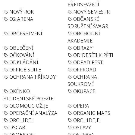
PŘEDSEVZETÍ
NOVÝ ROK
NOVÝ SEMESTR
O2 ARENA
OBČANSKÉ
SDRUŽENÍ ŠVAGR
OBČERSTVENÍ
OBCHODNÍ
AKADEMIE
OBLEČENÍ
OBRAZY
OČKOVÁNÍ
OD DESÍTI K PĚTI
ODKLÁDÁNÍ
ODPAD FEST
OFFICE SUITE
OFFROAD
OCHRANA PŘÍRODY
OCHRANA
SOUKROMÍ
OKÉNKO
OKUPACE
STUDENTSKÉ POEZIE
OLOMOUC OŽIJE
OPERA
OPERAČNÍ ANALÝZA
ORGANIC MAPS
ORCHIDEJ
ORCHIDEJE
OSCAR
OSLAVY
OSOBNOST
OSTRAVA