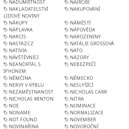
NADÚMRTNOST
NAIROBI
NAKLADATELSTVÍ
NAKUPOVÁNÍ
LIDOVÉ NOVINY
NÁKUPY
NÁMĚSTÍ
NÁPLAVKA
NÁPOVĚDA
NARCIS
NAROZENINY
NASTAZ.CZ
NATÁLIE GROSSOVÁ
NATIVIA
NATO
NÁVŠTĚVNÍCI
NÁZORY
NEANDRTÁL S
NEBEZPEČÍ
IPHONEM
NĚMČINA
NĚMECKO
NERVY V KÝBLU
NESLYŠÍCÍ
NEZAMĚSTNANOST
NICHOLAS CARR
NICHOLAS WINTON
NITRA
NOE
NOMINACE
NONAME
NORMALIZACE
NOT FOUND
NOVEMBER
NOVINAŘINA
NOVOROČNÍ