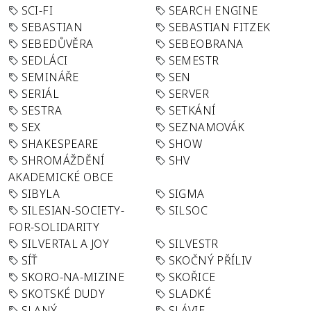
SCI-FI
SEARCH ENGINE
SEBASTIAN
SEBASTIAN FITZEK
SEBEDŮVĚRA
SEBEOBRANA
SEDLÁCI
SEMESTR
SEMINÁŘE
SEN
SERIÁL
SERVER
SESTRA
SETKÁNÍ
SEX
SEZNAMOVÁK
SHAKESPEARE
SHOW
SHROMÁŽDĚNÍ
SHV
AKADEMICKÉ OBCE
SIBYLA
SIGMA
SILESIAN-SOCIETY-
SILSOC
FOR-SOLIDARITY
SILVERTAL A JOY
SILVESTR
SÍŤ
SKOČNÝ PŘÍLIV
SKORO-NA-MIZINE
SKOŘICE
SKOTSKÉ DUDY
SLADKÉ
SLANÝ
SLÁVIE