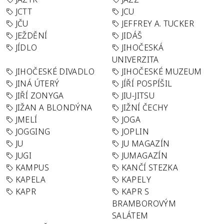
JCTT
JCU
JČU
JEFFREY A. TUCKER
JEŽDĚNÍ
JIDÁŠ
JÍDLO
JIHOČESKÁ
UNIVERZITA
JIHOČESKÉ DIVADLO
JIHOČESKÉ MUZEUM
JINÁ ÚTERÝ
JÍŘÍ POSPÍŠIL
JIŘÍ ZONYGA
JIU-JITSU
JIŽAN A BLONDÝNA
JIŽNÍ ČECHY
JMELÍ
JOGA
JOGGING
JOPLIN
JU
JU MAGAZÍN
JUGI
JUMAGAZÍN
KAMPUS
KANČÍ STEZKA
KAPELA
KAPELY
KAPR
KAPR S
BRAMBOROVÝM
SALÁTEM