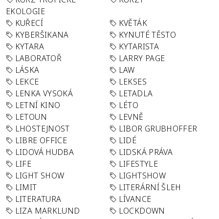
EKOLOGIE
KUŘECÍ
KVĚTÁK
KYBERŠIKANA
KYNUTÉ TĚSTO
KYTARA
KYTARISTA
LABORATOŘ
LARRY PAGE
LÁSKA
LAW
LEKCE
LEKSES
LENKA VYSOKÁ
LETADLA
LETNÍ KINO
LÉTO
LETOUN
LEVNĚ
LHOSTEJNOST
LIBOR GRUBHOFFER
LIBRE OFFICE
LIDÉ
LIDOVÁ HUDBA
LIDSKÁ PRÁVA
LIFE
LIFESTYLE
LIGHT SHOW
LIGHTSHOW
LIMIT
LITERÁRNÍ ŠLEH
LITERATURA
LÍVANCE
LIZA MARKLUND
LOCKDOWN