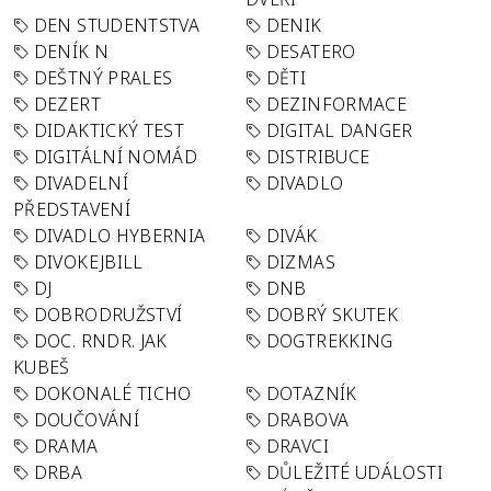
DEN STUDENTSTVA
DENIK
DENÍK N
DESATERO
DEŠTNÝ PRALES
DĚTI
DEZERT
DEZINFORMACE
DIDAKTICKÝ TEST
DIGITAL DANGER
DIGITÁLNÍ NOMÁD
DISTRIBUCE
DIVADELNÍ
DIVADLO
PŘEDSTAVENÍ
DIVADLO HYBERNIA
DIVÁK
DIVOKEJBILL
DIZMAS
DJ
DNB
DOBRODRUŽSTVÍ
DOBRÝ SKUTEK
DOC. RNDR. JAK
DOGTREKKING
KUBEŠ
DOKONALÉ TICHO
DOTAZNÍK
DOUČOVÁNÍ
DRABOVA
DRAMA
DRAVCI
DRBA
DŮLEŽITÉ UDÁLOSTI