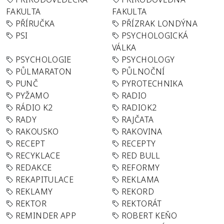
FAKULTA
FAKULTA
PŘÍRUČKA
PŘÍZRAK LONDÝNA
PSI
PSYCHOLOGICKÁ
VÁLKA
PSYCHOLOGIE
PSYCHOLOGY
PŮLMARATON
PŮLNOČNÍ
PUNČ
PYROTECHNIKA
PYŽAMO
RADIO
RÁDIO K2
RADIOK2
RADY
RAJČATA
RAKOUSKO
RAKOVINA
RECEPT
RECEPTY
RECYKLACE
RED BULL
REDAKCE
REFORMY
REKAPITULACE
REKLAMA
REKLAMY
REKORD
REKTOR
REKTORÁT
REMINDER APP
ROBERT KEŇO