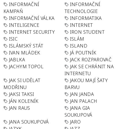
INFORMAČNÍ
INFORMAČNÍ
KAMPAŇ
TECHNOLOGIE
INFORMAČNÍ VÁLKA
INFORMATIKA
INTELIGENCE
INTERNET
INTERNET SECURITY
IRON STUDENT
ISIC
ISLÁM
ISLÁMSKÝ STÁT
ISLAND
IVAN MLÁDEK
JÁ POUTNÍK
JABLKA
JACK ROZPAROVAČ
JACHYM TOPOL
JAK SE CHRÁNIT NA
INTERNETU
JAK SI UDĚLAT
JAKOU MAJÍ ŠATY
MODŘINU
BARVU
JAKSI TAKSI
JAN JANDA
JÁN KOLENÍK
JAN PALACH
JAN RAUS
JANA GIA
SOUKUPOVÁ
JANA SOUKUPOVÁ
JARO
JAZYK
JAZZ