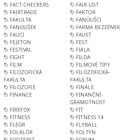
FACT-CHECKERS
FAIR LIST
FAIRTRADE
FAKTOR
FAKULTA
FANOUŠCI
FANOUŠEK
FARMA BEZDÍNEK
FAUCI
FAUST
FEJETON
FEST
FESTIVAL
FIALA
FIGHT
FILDA
FILM
FILMOVÉ TIPY
FILOZOFICKÁ
FILOZOFICKÁ-
FAKULTA
FAKULTA
FILOZOFIE
FINÁLE
FINANCE
FINANČNÍ-
GRAMOTNOST
FIREFOX
FIT
FITNESS
FITNESS 14
FLEGR
FLYBALL
FOLKLÓR
FOLTYN
FOOTFEST
FORUM