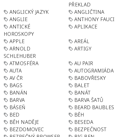
PŘEKLAD
ANGLICKÝ JAZYK
ANGLIČTINA
ANGLIE
ANTHONY FAUCI
ANTICKÉ
APLIKACE
HOROSKOPY
APPLE
AREÁL
ARNOLD
ARTIGY
SCHLEHUBER
ATMOSFÉRA
AU PAIR
AUTA
AUTOGRAMIÁDA
AV ČR
BABOVŘESKY
BAGS
BALET
BANÁN
BANÁT
BARVA
BARVA ŠATŮ
BÁSEŇ
BEARD BAUBLES
BED
BĚH
BĚH NADĚJE
BESEDA
BEZDOMOVEC
BEZPEČNOST
BEZPEČNÝ BROWSER
BIG BEN