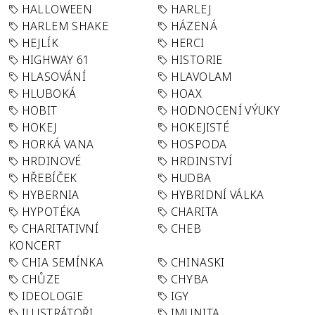
HALLOWEEN
HARLEJ
HARLEM SHAKE
HÁZENÁ
HEJLÍK
HERCI
HIGHWAY 61
HISTORIE
HLASOVÁNÍ
HLAVOLAM
HLUBOKÁ
HOAX
HOBIT
HODNOCENÍ VÝUKY
HOKEJ
HOKEJISTÉ
HORKÁ VANA
HOSPODA
HRDINOVÉ
HRDINSTVÍ
HŘEBÍČEK
HUDBA
HYBERNIA
HYBRIDNÍ VÁLKA
HYPOTÉKA
CHARITA
CHARITATIVNÍ
CHEB
KONCERT
CHIA SEMÍNKA
CHINASKI
CHŮZE
CHYBA
IDEOLOGIE
IGY
ILUSTRÁTOŘI
IMUNITA