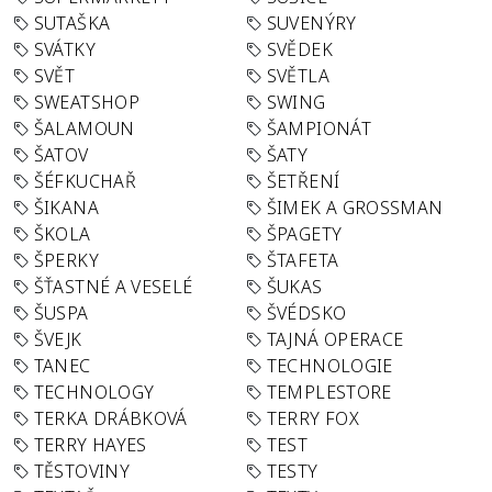
SUTAŠKA
SUVENÝRY
SVÁTKY
SVĚDEK
SVĚT
SVĚTLA
SWEATSHOP
SWING
ŠALAMOUN
ŠAMPIONÁT
ŠATOV
ŠATY
ŠÉFKUCHAŘ
ŠETŘENÍ
ŠIKANA
ŠIMEK A GROSSMAN
ŠKOLA
ŠPAGETY
ŠPERKY
ŠTAFETA
ŠŤASTNÉ A VESELÉ
ŠUKAS
ŠUSPA
ŠVÉDSKO
ŠVEJK
TAJNÁ OPERACE
TANEC
TECHNOLOGIE
TECHNOLOGY
TEMPLESTORE
TERKA DRÁBKOVÁ
TERRY FOX
TERRY HAYES
TEST
TĚSTOVINY
TESTY