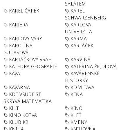
SALÁTEM
KAREL ČAPEK
KAREL
SCHWARZENBERG
KARIÉRA
KARLOVA
UNIVERZITA
KARLOVY VARY
KARMA
KAROLÍNA
KARTÁČEK
GUDASOVÁ
KARTÁČKOVÝ VRAH
KARVINÁ
KATEDRA GEOGRAFIE
KATEŘINA ŽEJDLOVÁ
KÁVA
KAVÁRENSKÉ
HISTORKY
KAVÁRNA
KD VLTAVA
KDE VŠUDE SE
KEŇA
SKRÝVÁ MATEMATIKA
KILT
KINO
KINO KOTVA
KLEŤ
KLUB K2
KMENY
KNIHA
KNIHOVNA