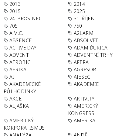
2013
2014
2015
2025
24. PROSINEC
31. ŘÍJEN
70S
750
A.M.C.
A2LARM
ABSENCE
ABSOLVET
ACTIVE DAY
ADAM ĎURICA
ADVENT
ADVENTNÍ TRHY
AEROBIC
AFERA
AFRIKA
AGRESOR
AI
AIESEC
AKADEMICKÉ
AKADEMIE
PŮLHODINKY
AKCE
AKTIVITY
ALJAŠKA
AMERICKÝ
KONGRESS
AMERICKÝ
AMERIKA
KORPORATISMUS
ANALÝZA
ANDĚL