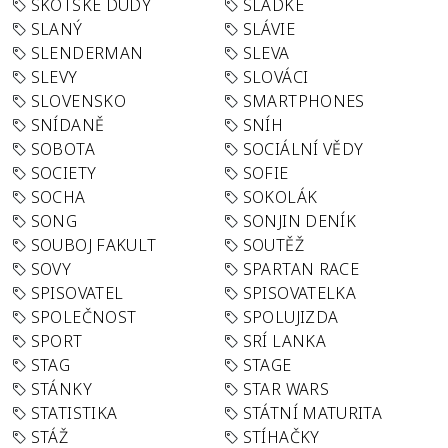
SKOTSKÉ DUDY
SLADKÉ
SLANÝ
SLÁVIE
SLENDERMAN
SLEVA
SLEVY
SLOVÁCI
SLOVENSKO
SMARTPHONES
SNÍDANĚ
SNÍH
SOBOTA
SOCIÁLNÍ VĚDY
SOCIETY
SOFIE
SOCHA
SOKOLÁK
SONG
SONJIN DENÍK
SOUBOJ FAKULT
SOUTĚŽ
SOVY
SPARTAN RACE
SPISOVATEL
SPISOVATELKA
SPOLEČNOST
SPOLUJIZDA
SPORT
SRÍ LANKA
STAG
STAGE
STÁNKY
STAR WARS
STATISTIKA
STÁTNÍ MATURITA
STÁŽ
STÍHAČKY