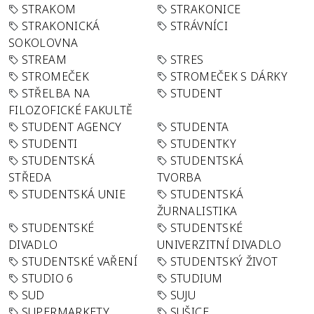
STRAKOM
STRAKONICE
STRAKONICKÁ
STRÁVNÍCI
SOKOLOVNA
STREAM
STRES
STROMEČEK
STROMEČEK S DÁRKY
STŘELBA NA
STUDENT
FILOZOFICKÉ FAKULTĚ
STUDENT AGENCY
STUDENTA
STUDENTI
STUDENTKY
STUDENTSKÁ
STUDENTSKÁ
STŘEDA
TVORBA
STUDENTSKÁ UNIE
STUDENTSKÁ
ŽURNALISTIKA
STUDENTSKÉ
STUDENTSKÉ
DIVADLO
UNIVERZITNÍ DIVADLO
STUDENTSKÉ VAŘENÍ
STUDENTSKÝ ŽIVOT
STUDIO 6
STUDIUM
SUD
SUJU
SUPERMARKETY
SUŠICE