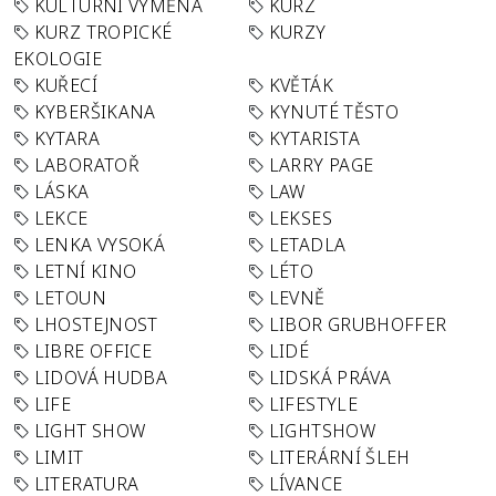
KULTURNÍ VÝMĚNA
KURZ
KURZ TROPICKÉ
KURZY
EKOLOGIE
KUŘECÍ
KVĚTÁK
KYBERŠIKANA
KYNUTÉ TĚSTO
KYTARA
KYTARISTA
LABORATOŘ
LARRY PAGE
LÁSKA
LAW
LEKCE
LEKSES
LENKA VYSOKÁ
LETADLA
LETNÍ KINO
LÉTO
LETOUN
LEVNĚ
LHOSTEJNOST
LIBOR GRUBHOFFER
LIBRE OFFICE
LIDÉ
LIDOVÁ HUDBA
LIDSKÁ PRÁVA
LIFE
LIFESTYLE
LIGHT SHOW
LIGHTSHOW
LIMIT
LITERÁRNÍ ŠLEH
LITERATURA
LÍVANCE