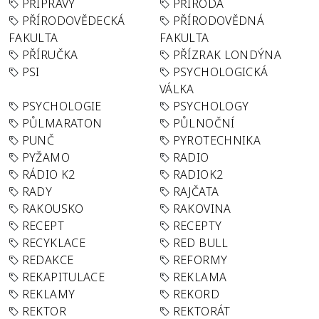
PŘÍPRAVY
PŘÍRODA
PŘÍRODOVĚDECKÁ
PŘÍRODOVĚDNÁ
FAKULTA
FAKULTA
PŘÍRUČKA
PŘÍZRAK LONDÝNA
PSI
PSYCHOLOGICKÁ
VÁLKA
PSYCHOLOGIE
PSYCHOLOGY
PŮLMARATON
PŮLNOČNÍ
PUNČ
PYROTECHNIKA
PYŽAMO
RADIO
RÁDIO K2
RADIOK2
RADY
RAJČATA
RAKOUSKO
RAKOVINA
RECEPT
RECEPTY
RECYKLACE
RED BULL
REDAKCE
REFORMY
REKAPITULACE
REKLAMA
REKLAMY
REKORD
REKTOR
REKTORÁT