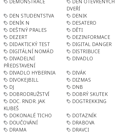
DEMONSTRACE
DEN OTEVŘENÝCH
DVEŘÍ
DEN STUDENTSTVA
DENIK
DENÍK N
DESATERO
DEŠTNÝ PRALES
DĚTI
DEZERT
DEZINFORMACE
DIDAKTICKÝ TEST
DIGITAL DANGER
DIGITÁLNÍ NOMÁD
DISTRIBUCE
DIVADELNÍ
DIVADLO
PŘEDSTAVENÍ
DIVADLO HYBERNIA
DIVÁK
DIVOKEJBILL
DIZMAS
DJ
DNB
DOBRODRUŽSTVÍ
DOBRÝ SKUTEK
DOC. RNDR. JAK
DOGTREKKING
KUBEŠ
DOKONALÉ TICHO
DOTAZNÍK
DOUČOVÁNÍ
DRABOVA
DRAMA
DRAVCI