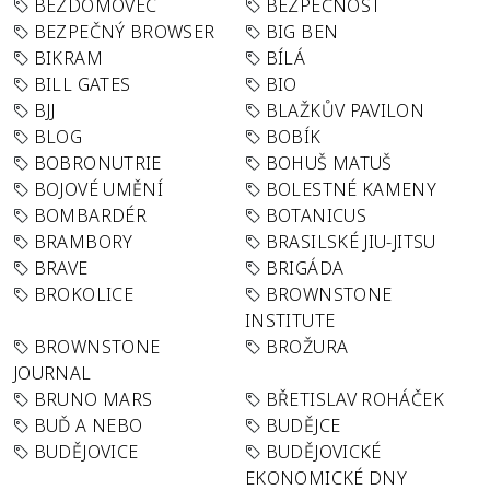
BEZDOMOVEC
BEZPEČNOST
BEZPEČNÝ BROWSER
BIG BEN
BIKRAM
BÍLÁ
BILL GATES
BIO
BJJ
BLAŽKŮV PAVILON
BLOG
BOBÍK
BOBRONUTRIE
BOHUŠ MATUŠ
BOJOVÉ UMĚNÍ
BOLESTNÉ KAMENY
BOMBARDÉR
BOTANICUS
BRAMBORY
BRASILSKÉ JIU-JITSU
BRAVE
BRIGÁDA
BROKOLICE
BROWNSTONE
INSTITUTE
BROWNSTONE
BROŽURA
JOURNAL
BRUNO MARS
BŘETISLAV ROHÁČEK
BUĎ A NEBO
BUDĚJCE
BUDĚJOVICE
BUDĚJOVICKÉ
EKONOMICKÉ DNY