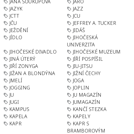
JANA SOUKUPOVÁ
JARO
JAZYK
JAZZ
JCTT
JCU
JČU
JEFFREY A. TUCKER
JEŽDĚNÍ
JIDÁŠ
JÍDLO
JIHOČESKÁ
UNIVERZITA
JIHOČESKÉ DIVADLO
JIHOČESKÉ MUZEUM
JINÁ ÚTERÝ
JÍŘÍ POSPÍŠIL
JIŘÍ ZONYGA
JIU-JITSU
JIŽAN A BLONDÝNA
JIŽNÍ ČECHY
JMELÍ
JOGA
JOGGING
JOPLIN
JU
JU MAGAZÍN
JUGI
JUMAGAZÍN
KAMPUS
KANČÍ STEZKA
KAPELA
KAPELY
KAPR
KAPR S
BRAMBOROVÝM