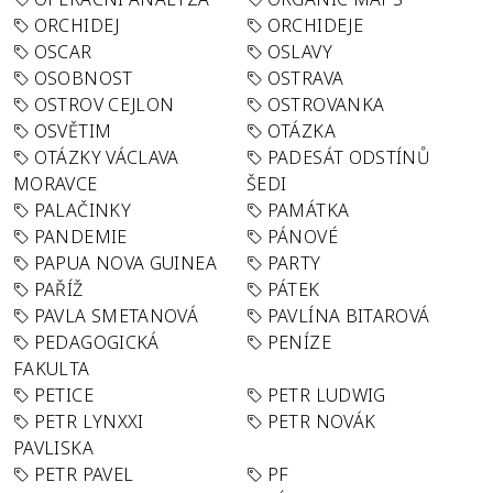
ORCHIDEJ
ORCHIDEJE
OSCAR
OSLAVY
OSOBNOST
OSTRAVA
OSTROV CEJLON
OSTROVANKA
OSVĚTIM
OTÁZKA
OTÁZKY VÁCLAVA
PADESÁT ODSTÍNŮ
MORAVCE
ŠEDI
PALAČINKY
PAMÁTKA
PANDEMIE
PÁNOVÉ
PAPUA NOVA GUINEA
PARTY
PAŘÍŽ
PÁTEK
PAVLA SMETANOVÁ
PAVLÍNA BITAROVÁ
PEDAGOGICKÁ
PENÍZE
FAKULTA
PETICE
PETR LUDWIG
PETR LYNXXI
PETR NOVÁK
PAVLISKA
PETR PAVEL
PF