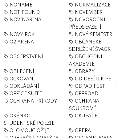
NONAME
NORMALIZACE
NOT FOUND
NOVEMBER
NOVINAŘINA
NOVOROČNÍ
PŘEDSEVZETÍ
NOVÝ ROK
NOVÝ SEMESTR
O2 ARENA
OBČANSKÉ
SDRUŽENÍ ŠVAGR
OBČERSTVENÍ
OBCHODNÍ
AKADEMIE
OBLEČENÍ
OBRAZY
OČKOVÁNÍ
OD DESÍTI K PĚTI
ODKLÁDÁNÍ
ODPAD FEST
OFFICE SUITE
OFFROAD
OCHRANA PŘÍRODY
OCHRANA
SOUKROMÍ
OKÉNKO
OKUPACE
STUDENTSKÉ POEZIE
OLOMOUC OŽIJE
OPERA
OPERAČNÍ ANALÝZA
ORGANIC MAPS