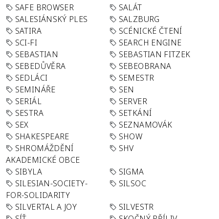
SAFE BROWSER
SALÁT
SALESIÁNSKÝ PLES
SALZBURG
SATIRA
SCÉNICKÉ ČTENÍ
SCI-FI
SEARCH ENGINE
SEBASTIAN
SEBASTIAN FITZEK
SEBEDŮVĚRA
SEBEOBRANA
SEDLÁCI
SEMESTR
SEMINÁŘE
SEN
SERIÁL
SERVER
SESTRA
SETKÁNÍ
SEX
SEZNAMOVÁK
SHAKESPEARE
SHOW
SHROMÁŽDĚNÍ
SHV
AKADEMICKÉ OBCE
SIBYLA
SIGMA
SILESIAN-SOCIETY-
SILSOC
FOR-SOLIDARITY
SILVERTAL A JOY
SILVESTR
SÍŤ
SKOČNÝ PŘÍLIV