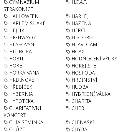
GYMNÁZIUM
H.E.A.T.
STRAKONICE
HALLOWEEN
HARLEJ
HARLEM SHAKE
HÁZENÁ
HEJLÍK
HERCI
HIGHWAY 61
HISTORIE
HLASOVÁNÍ
HLAVOLAM
HLUBOKÁ
HOAX
HOBIT
HODNOCENÍ VÝUKY
HOKEJ
HOKEJISTÉ
HORKÁ VANA
HOSPODA
HRDINOVÉ
HRDINSTVÍ
HŘEBÍČEK
HUDBA
HYBERNIA
HYBRIDNÍ VÁLKA
HYPOTÉKA
CHARITA
CHARITATIVNÍ
CHEB
KONCERT
CHIA SEMÍNKA
CHINASKI
CHŮZE
CHYBA