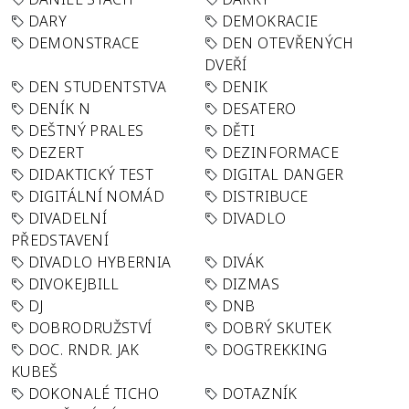
DARY
DEMOKRACIE
DEMONSTRACE
DEN OTEVŘENÝCH
DVEŘÍ
DEN STUDENTSTVA
DENIK
DENÍK N
DESATERO
DEŠTNÝ PRALES
DĚTI
DEZERT
DEZINFORMACE
DIDAKTICKÝ TEST
DIGITAL DANGER
DIGITÁLNÍ NOMÁD
DISTRIBUCE
DIVADELNÍ
DIVADLO
PŘEDSTAVENÍ
DIVADLO HYBERNIA
DIVÁK
DIVOKEJBILL
DIZMAS
DJ
DNB
DOBRODRUŽSTVÍ
DOBRÝ SKUTEK
DOC. RNDR. JAK
DOGTREKKING
KUBEŠ
DOKONALÉ TICHO
DOTAZNÍK