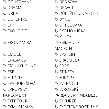
DOUČOVÁNÍ
DRABOVA
DRAMA
DRAVCI
DRBA
DŮLEŽITÉ UDÁLOSTI
DUTERTRE
DÝNĚ
EF
EIFFELOVKA
EKOLOGIE
EKONOMICKÁ
FAKULTA
EKONOMIKA
EMMANUEL
MACRON
EMOCE
EPSTEIN
ERASMUS
ERASMUS+
ERIK AXL SUND
EROS
ESEJ
ETIKETA
ETIOPIE
EUROPE
EVA BUREŠOVÁ
EVERNOTE
EVROPSKÝ
EVROPSKÝ
PARLAMENT
PARLAMENT MLÁDEŽE
EXIT TOUR
EXKURZE
EXMUSLIMKA
EXOTICKÉ ROSTLINY