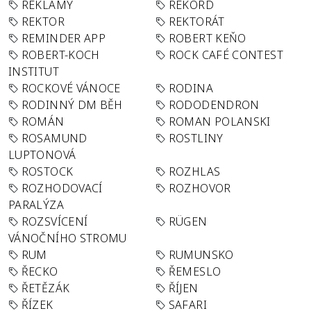
REKLAMY
REKORD
REKTOR
REKTORÁT
REMINDER APP
ROBERT KEŇO
ROBERT-KOCH
ROCK CAFÉ CONTEST
INSTITUT
ROCKOVÉ VÁNOCE
RODINA
RODINNÝ DM BĚH
RODODENDRON
ROMÁN
ROMAN POLANSKI
ROSAMUND
ROSTLINY
LUPTONOVÁ
ROSTOCK
ROZHLAS
ROZHODOVACÍ
ROZHOVOR
PARALÝZA
ROZSVÍCENÍ
RÜGEN
VÁNOČNÍHO STROMU
RUM
RUMUNSKO
ŘECKO
ŘEMESLO
ŘETĚZÁK
ŘÍJEN
ŘÍZEK
SAFARI