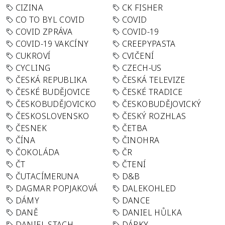
CIZINA
CK FISHER
CO TO BYL COVID
COVID
COVID ZPRÁVA
COVID-19
COVID-19 VAKCÍNY
CREEPYPASTA
CUKROVÍ
CVIČENÍ
CYCLING
CZECH-US
ČESKÁ REPUBLIKA
ČESKÁ TELEVIZE
ČESKÉ BUDĚJOVICE
ČESKÉ TRADICE
ČESKOBUDĚJOVICKO
ČESKOBUDĚJOVICKÝ
ČESKOSLOVENSKO
ČESKÝ ROZHLAS
ČESNEK
ČETBA
ČÍNA
ČINOHRA
ČOKOLÁDA
ČR
ČT
ČTENÍ
ČUTACÍMERUNA
D&B
DAGMAR POPJAKOVÁ
DALEKOHLED
DÁMY
DANCE
DANĚ
DANIEL HŮLKA
DANIEL STACH
DÁRKY