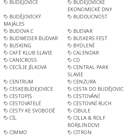
BUDĚJOVICE
BUDĚJOVICKÉ
EKONOMICKÉ DNY
BUDĚJOVICKÝ
BUDOUCNOST
MAJÁLES
BUDOVA C
BUDVAR
BUDWEISER BUDVAR
BUSKERS FEST
BUSKING
BYDLENÍ
CAFÉ KLUB SLAVIE
CALENDAR
CANICROSS
CD
CECÍLIE JÍLKOVÁ
CENTRAL PARK
SLAVIE
CENTRUM
CENZURA
CESKEBUDEJOVICE
CESTA DO BUDĚJOVIC
CESTOPIS
CESTOVÁNÍ
CESTOVATELÉ
CESTOVNÍ RUCH
CESTY KE SVOBODĚ
CIBULE
CÍL
CILLA & ROLF
BÖRJLINDOVI
CIMMO
CITRON