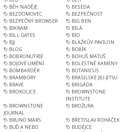
BĚH NADĚJE
BESEDA
BEZDOMOVEC
BEZPEČNOST
BEZPEČNÝ BROWSER
BIG BEN
BIKRAM
BÍLÁ
BILL GATES
BIO
BJJ
BLAŽKŮV PAVILON
BLOG
BOBÍK
BOBRONUTRIE
BOHUŠ MATUŠ
BOJOVÉ UMĚNÍ
BOLESTNÉ KAMENY
BOMBARDÉR
BOTANICUS
BRAMBORY
BRASILSKÉ JIU-JITSU
BRAVE
BRIGÁDA
BROKOLICE
BROWNSTONE
INSTITUTE
BROWNSTONE
BROŽURA
JOURNAL
BRUNO MARS
BŘETISLAV ROHÁČEK
BUĎ A NEBO
BUDĚJCE