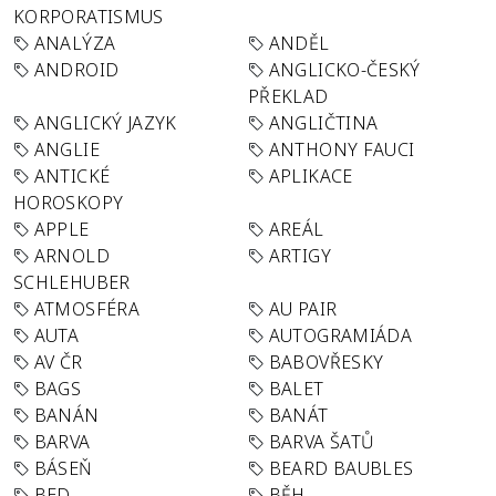
KORPORATISMUS
ANALÝZA
ANDĚL
ANDROID
ANGLICKO-ČESKÝ
PŘEKLAD
ANGLICKÝ JAZYK
ANGLIČTINA
ANGLIE
ANTHONY FAUCI
ANTICKÉ
APLIKACE
HOROSKOPY
APPLE
AREÁL
ARNOLD
ARTIGY
SCHLEHUBER
ATMOSFÉRA
AU PAIR
AUTA
AUTOGRAMIÁDA
AV ČR
BABOVŘESKY
BAGS
BALET
BANÁN
BANÁT
BARVA
BARVA ŠATŮ
BÁSEŇ
BEARD BAUBLES
BED
BĚH