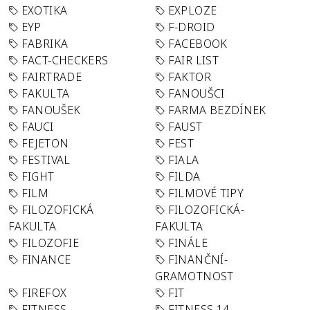
EXOTIKA
EXPLOZE
EYP
F-DROID
FABRIKA
FACEBOOK
FACT-CHECKERS
FAIR LIST
FAIRTRADE
FAKTOR
FAKULTA
FANOUŠCI
FANOUŠEK
FARMA BEZDÍNEK
FAUCI
FAUST
FEJETON
FEST
FESTIVAL
FIALA
FIGHT
FILDA
FILM
FILMOVÉ TIPY
FILOZOFICKÁ
FILOZOFICKÁ-
FAKULTA
FAKULTA
FILOZOFIE
FINÁLE
FINANCE
FINANČNÍ-
GRAMOTNOST
FIREFOX
FIT
FITNESS
FITNESS 14