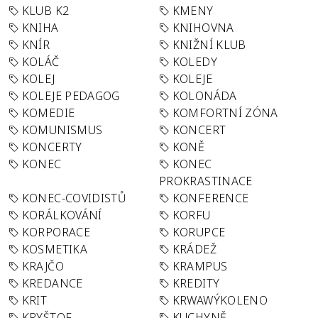
KLUB K2
KMENY
KNIHA
KNIHOVNA
KNÍR
KNIŽNÍ KLUB
KOLÁČ
KOLEDY
KOLEJ
KOLEJE
KOLEJE PEDAGOG
KOLONÁDA
KOMEDIE
KOMFORTNÍ ZÓNA
KOMUNISMUS
KONCERT
KONCERTY
KONĚ
KONEC
KONEC
PROKRASTINACE
KONEC-COVIDISTŮ
KONFERENCE
KORÁLKOVÁNÍ
KORFU
KORPORACE
KORUPCE
KOSMETIKA
KRÁDEŽ
KRAJČO
KRAMPUS
KREDANCE
KREDITY
KRIT
KRWAWÝKOLENO
KRYŠTOF
KUCHYNĚ