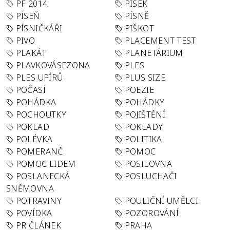
PF 2014
PÍSEK
PÍSEŇ
PÍSNĚ
PÍSNIČKÁŘI
PIŠKOT
PIVO
PLACEMENT TEST
PLAKÁT
PLANETÁRIUM
PLAVKOVÁSEZONA
PLES
PLES UPÍRŮ
PLUS SIZE
POČASÍ
POEZIE
POHÁDKA
POHÁDKY
POCHOUTKY
POJIŠTĚNÍ
POKLAD
POKLADY
POLÉVKA
POLITIKA
POMERANČ
POMOC
POMOC LIDEM
POSILOVNA
POSLANECKÁ
POSLUCHAČI
SNĚMOVNA
POTRAVINY
POULIČNÍ UMĚLCI
POVÍDKA
POZOROVÁNÍ
PR ČLÁNEK
PRAHA