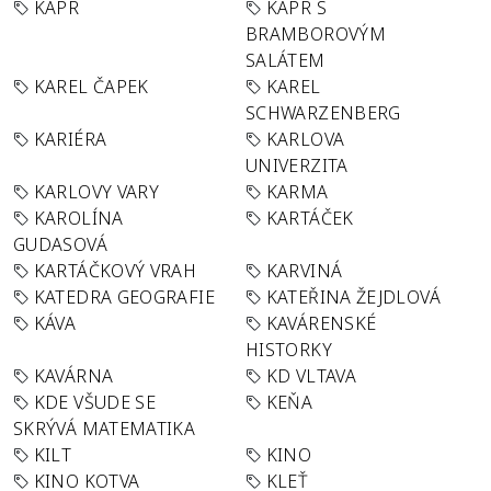
KAPR
KAPR S
BRAMBOROVÝM
SALÁTEM
KAREL ČAPEK
KAREL
SCHWARZENBERG
KARIÉRA
KARLOVA
UNIVERZITA
KARLOVY VARY
KARMA
KAROLÍNA
KARTÁČEK
GUDASOVÁ
KARTÁČKOVÝ VRAH
KARVINÁ
KATEDRA GEOGRAFIE
KATEŘINA ŽEJDLOVÁ
KÁVA
KAVÁRENSKÉ
HISTORKY
KAVÁRNA
KD VLTAVA
KDE VŠUDE SE
KEŇA
SKRÝVÁ MATEMATIKA
KILT
KINO
KINO KOTVA
KLEŤ