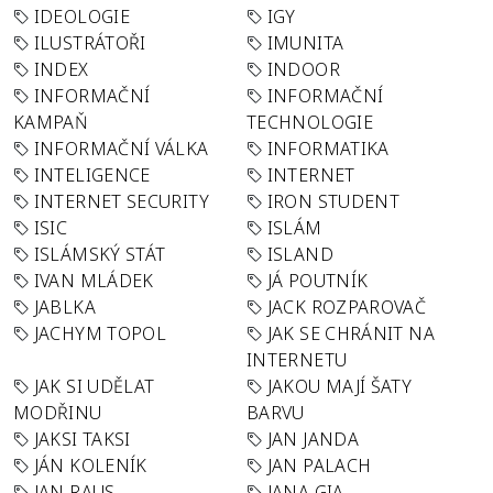
IDEOLOGIE
IGY
ILUSTRÁTOŘI
IMUNITA
INDEX
INDOOR
INFORMAČNÍ
INFORMAČNÍ
KAMPAŇ
TECHNOLOGIE
INFORMAČNÍ VÁLKA
INFORMATIKA
INTELIGENCE
INTERNET
INTERNET SECURITY
IRON STUDENT
ISIC
ISLÁM
ISLÁMSKÝ STÁT
ISLAND
IVAN MLÁDEK
JÁ POUTNÍK
JABLKA
JACK ROZPAROVAČ
JACHYM TOPOL
JAK SE CHRÁNIT NA
INTERNETU
JAK SI UDĚLAT
JAKOU MAJÍ ŠATY
MODŘINU
BARVU
JAKSI TAKSI
JAN JANDA
JÁN KOLENÍK
JAN PALACH
JAN RAUS
JANA GIA