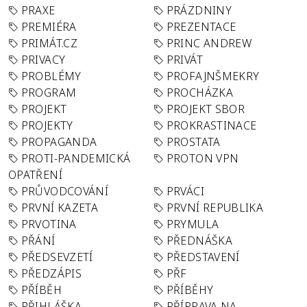
PRAXE
PRÁZDNINY
PREMIÉRA
PREZENTACE
PRIMÁT.CZ
PRINC ANDREW
PRIVACY
PRIVÁT
PROBLÉMY
PROFAJNŠMEKRY
PROGRAM
PROCHÁZKA
PROJEKT
PROJEKT SBOR
PROJEKTY
PROKRASTINACE
PROPAGANDA
PROSTATA
PROTI-PANDEMICKÁ
PROTON VPN
OPATŘENÍ
PRŮVODCOVÁNÍ
PRVÁCI
PRVNÍ KAZETA
PRVNÍ REPUBLIKA
PRVOTINA
PRYMULA
PŘÁNÍ
PŘEDNÁŠKA
PŘEDSEVZETÍ
PŘEDSTAVENÍ
PŘEDZÁPIS
PŘF
PŘÍBĚH
PŘÍBĚHY
PŘIHLÁŠKA
PŘÍPRAVA NA