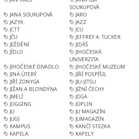
SOUKUPOVÁ
JANA SOUKUPOVÁ
JARO
JAZYK
JAZZ
JCTT
JCU
JČU
JEFFREY A. TUCKER
JEŽDĚNÍ
JIDÁŠ
JÍDLO
JIHOČESKÁ
UNIVERZITA
JIHOČESKÉ DIVADLO
JIHOČESKÉ MUZEUM
JINÁ ÚTERÝ
JÍŘÍ POSPÍŠIL
JIŘÍ ZONYGA
JIU-JITSU
JIŽAN A BLONDÝNA
JIŽNÍ ČECHY
JMELÍ
JOGA
JOGGING
JOPLIN
JU
JU MAGAZÍN
JUGI
JUMAGAZÍN
KAMPUS
KANČÍ STEZKA
KAPELA
KAPELY