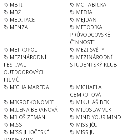
MBTI
MC FABRIKA
MDŽ
MEDIA
MEDITACE
MEJDAN
MENZA
METODIKA
PRŮVODCOVSKÉ
ČINNOSTI
METROPOL
MEZI SVĚTY
MEZINÁRODNÍ
MEZINÁRODNÍ
FESTIVAL
STUDENTSKÝ KLUB
OUTDOOROVÝCH
FILMŮ
MICHA MAREDA
MICHAELA
GEMROTOVÁ
MIKROEKONOMIE
MIKULÁŠ BEK
MILENA BERANOVÁ
MILOSLAV VLK
MILOŠ ZEMAN
MIND YOUR MIND
MISS
MISS JČU
MISS JIHOČESKÉ
MISS JU
UNIVERZITY