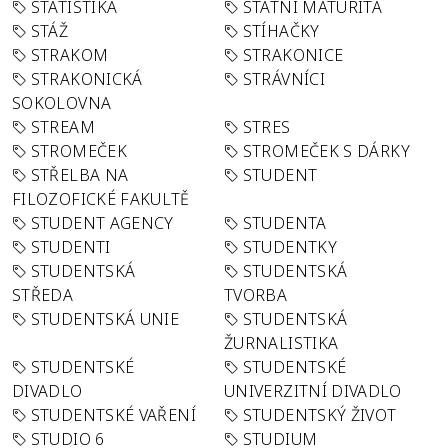
STATISTIKA
STÁTNÍ MATURITA
STÁŽ
STÍHAČKY
STRAKOM
STRAKONICE
STRAKONICKÁ
STRÁVNÍCI
SOKOLOVNA
STREAM
STRES
STROMEČEK
STROMEČEK S DÁRKY
STŘELBA NA
STUDENT
FILOZOFICKÉ FAKULTĚ
STUDENT AGENCY
STUDENTA
STUDENTI
STUDENTKY
STUDENTSKÁ
STUDENTSKÁ
STŘEDA
TVORBA
STUDENTSKÁ UNIE
STUDENTSKÁ
ŽURNALISTIKA
STUDENTSKÉ
STUDENTSKÉ
DIVADLO
UNIVERZITNÍ DIVADLO
STUDENTSKÉ VAŘENÍ
STUDENTSKÝ ŽIVOT
STUDIO 6
STUDIUM