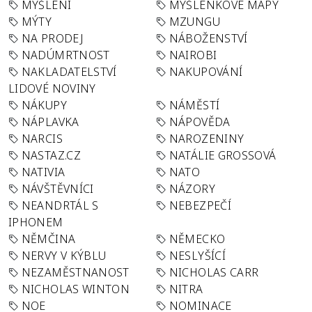
MYŠLENÍ
MYŠLENKOVÉ MAPY
MÝTY
MZUNGU
NA PRODEJ
NÁBOŽENSTVÍ
NADÚMRTNOST
NAIROBI
NAKLADATELSTVÍ
NAKUPOVÁNÍ
LIDOVÉ NOVINY
NÁKUPY
NÁMĚSTÍ
NÁPLAVKA
NÁPOVĚDA
NARCIS
NAROZENINY
NASTAZ.CZ
NATÁLIE GROSSOVÁ
NATIVIA
NATO
NÁVŠTĚVNÍCI
NÁZORY
NEANDRTÁL S
NEBEZPEČÍ
IPHONEM
NĚMČINA
NĚMECKO
NERVY V KÝBLU
NESLYŠÍCÍ
NEZAMĚSTNANOST
NICHOLAS CARR
NICHOLAS WINTON
NITRA
NOE
NOMINACE