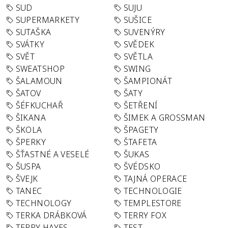
SUD
SUJU
SUPERMARKETY
SUŠICE
SUTAŠKA
SUVENÝRY
SVÁTKY
SVĚDEK
SVĚT
SVĚTLA
SWEATSHOP
SWING
ŠALAMOUN
ŠAMPIONÁT
ŠATOV
ŠATY
ŠÉFKUCHAŘ
ŠETŘENÍ
ŠIKANA
ŠIMEK A GROSSMAN
ŠKOLA
ŠPAGETY
ŠPERKY
ŠTAFETA
ŠŤASTNÉ A VESELÉ
ŠUKAS
ŠUSPA
ŠVÉDSKO
ŠVEJK
TAJNÁ OPERACE
TANEC
TECHNOLOGIE
TECHNOLOGY
TEMPLESTORE
TERKA DRÁBKOVÁ
TERRY FOX
TERRY HAYES
TEST