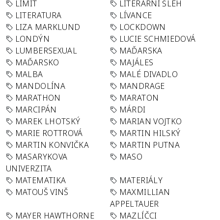
LIMIT
LITERÁRNÍ ŠLEH
LITERATURA
LÍVANCE
LIZA MARKLUND
LOCKDOWN
LONDÝN
LUCIE SCHMIEDOVÁ
LUMBERSEXUAL
MAĎARSKA
MAĎARSKO
MAJÁLES
MALBA
MALÉ DIVADLO
MANDOLÍNA
MANDRAGE
MARATHON
MARATON
MARCIPÁN
MÁRDI
MAREK LHOTSKÝ
MARIAN VOJTKO
MARIE ROTTROVÁ
MARTIN HILSKÝ
MARTIN KONVIČKA
MARTIN PUTNA
MASARYKOVA
MASO
UNIVERZITA
MATEMATIKA
MATERIÁLY
MATOUŠ VINŠ
MAXMILLIAN
APPELTAUER
MAYER HAWTHORNE
MAZLÍČCI