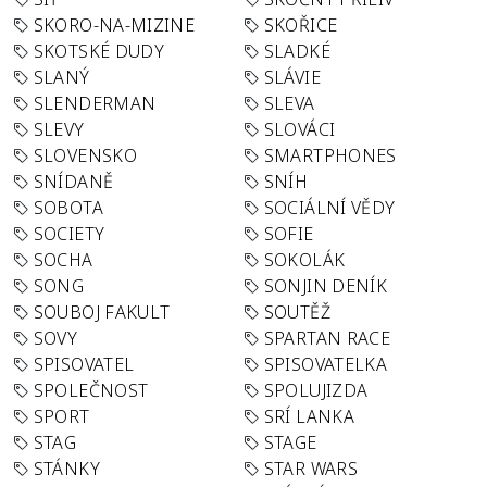
SKORO-NA-MIZINE
SKOŘICE
SKOTSKÉ DUDY
SLADKÉ
SLANÝ
SLÁVIE
SLENDERMAN
SLEVA
SLEVY
SLOVÁCI
SLOVENSKO
SMARTPHONES
SNÍDANĚ
SNÍH
SOBOTA
SOCIÁLNÍ VĚDY
SOCIETY
SOFIE
SOCHA
SOKOLÁK
SONG
SONJIN DENÍK
SOUBOJ FAKULT
SOUTĚŽ
SOVY
SPARTAN RACE
SPISOVATEL
SPISOVATELKA
SPOLEČNOST
SPOLUJIZDA
SPORT
SRÍ LANKA
STAG
STAGE
STÁNKY
STAR WARS