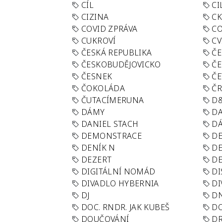
CÍL
CI
CIZINA
CK
COVID ZPRÁVA
CO
CUKROVÍ
CV
ČESKÁ REPUBLIKA
ČE
ČESKOBUDĚJOVICKO
ČE
ČESNEK
ČE
ČOKOLÁDA
Č
ČUTACÍMERUNA
D
DÁMY
D
DANIEL STACH
D
DEMONSTRACE
DE
DENÍK N
DE
DEZERT
D
DIGITÁLNÍ NOMÁD
DI
DIVADLO HYBERNIA
DI
DJ
D
DOC. RNDR. JAK KUBEŠ
D
DOUČOVÁNÍ
D