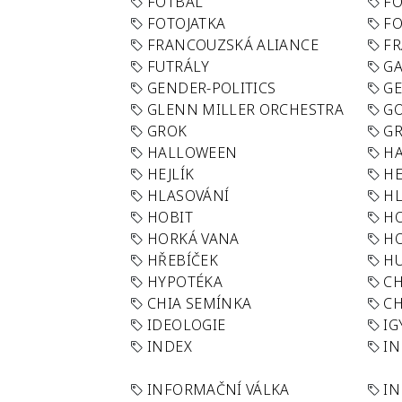
FOTBAL
FO
FOTOJATKA
F
FRANCOUZSKÁ ALIANCE
FR
FUTRÁLY
G
GENDER-POLITICS
G
GLENN MILLER ORCHESTRA
GO
GROK
GR
HALLOWEEN
HA
HEJLÍK
HE
HLASOVÁNÍ
H
HOBIT
H
HORKÁ VANA
H
HŘEBÍČEK
H
HYPOTÉKA
CH
CHIA SEMÍNKA
CH
IDEOLOGIE
IG
INDEX
I
INFORMAČNÍ VÁLKA
IN