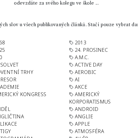
odevzdáte za svého kolegu ve škole ...
ch slov u všech publikovaných článků. Stačí pouze vybrat da
68
2013
25
24. PROSINEC
0
A.M.C.
SOLVET
ACTIVE DAY
VENTNÍ TRHY
AEROBIC
GRESOR
AI
KADEMIE
AKCE
ERICKÝ KONGRESS
AMERICKÝ
KORPORATISMUS
NDĚL
ANDROID
GLIČTINA
ANGLIE
LIKACE
APPLE
TIGY
ATMOSFÉRA