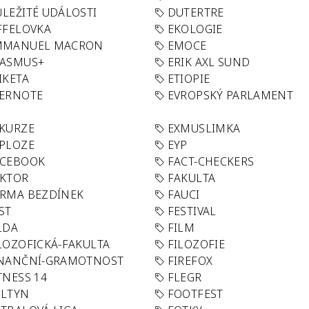
LEŽITÉ UDÁLOSTI
DUTERTRE
FFELOVKA
EKOLOGIE
MMANUEL MACRON
EMOCE
RASMUS+
ERIK AXL SUND
IKETA
ETIOPIE
VERNOTE
EVROPSKÝ PARLAMENT
KURZE
EXMUSLIMKA
PLOZE
EYP
ACEBOOK
FACT-CHECKERS
AKTOR
FAKULTA
RMA BEZDÍNEK
FAUCI
ST
FESTIVAL
LDA
FILM
LOZOFICKÁ-FAKULTA
FILOZOFIE
INANČNÍ-GRAMOTNOST
FIREFOX
TNESS 14
FLEGR
OLTYN
FOOTFEST