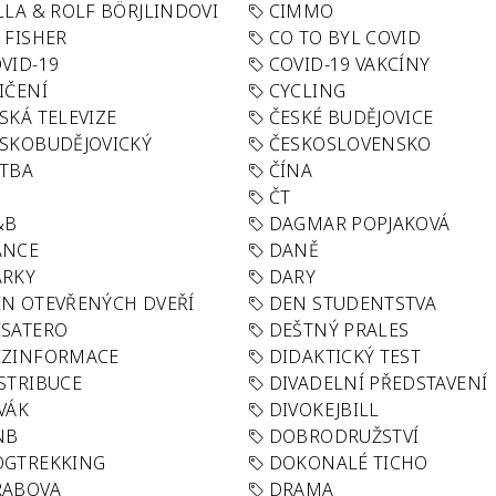
LLA & ROLF BÖRJLINDOVI
CIMMO
 FISHER
CO TO BYL COVID
VID-19
COVID-19 VAKCÍNY
IČENÍ
CYCLING
SKÁ TELEVIZE
ČESKÉ BUDĚJOVICE
SKOBUDĚJOVICKÝ
ČESKOSLOVENSKO
TBA
ČÍNA
R
ČT
&B
DAGMAR POPJAKOVÁ
ANCE
DANĚ
ÁRKY
DARY
N OTEVŘENÝCH DVEŘÍ
DEN STUDENTSTVA
SATERO
DEŠTNÝ PRALES
EZINFORMACE
DIDAKTICKÝ TEST
STRIBUCE
DIVADELNÍ PŘEDSTAVENÍ
VÁK
DIVOKEJBILL
NB
DOBRODRUŽSTVÍ
OGTREKKING
DOKONALÉ TICHO
RABOVA
DRAMA