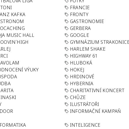
TBALOVÁ LIGA
FOTKY
OTONI
FRANCIE
ANZ KAFKA
FRONTY
ASTRONOM
GASTRONOMIE
EOCACHING
GERBERA
JA MUSIC HALL
GOOGLE
OOVIN´HIGH
GYMNÁZIUM STRAKONIC
RLEJ
HARLEM SHAKE
RCI
HIGHWAY 61
LAVOLAM
HLUBOKÁ
ODNOCENÍ VÝUKY
HOKEJ
OSPODA
HRDINOVÉ
UDBA
HYBERNIA
ARITA
CHARITATIVNÍ KONCERT
INASKI
CHŮZE
Y
ILUSTRÁTOŘI
NDOOR
INFORMAČNÍ KAMPAŇ
FORMATIKA
INTELIGENCE