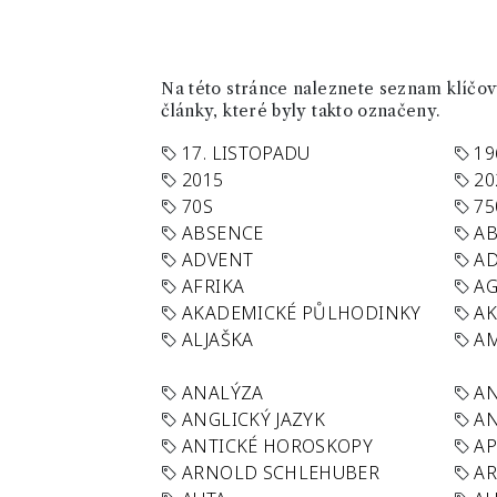
Na této stránce naleznete seznam klíčový
články, které byly takto označeny.
17. LISTOPADU
19
2015
20
70S
75
ABSENCE
AB
ADVENT
AD
AFRIKA
A
AKADEMICKÉ PŮLHODINKY
A
ALJAŠKA
AM
ANALÝZA
A
ANGLICKÝ JAZYK
AN
ANTICKÉ HOROSKOPY
AP
ARNOLD SCHLEHUBER
AR