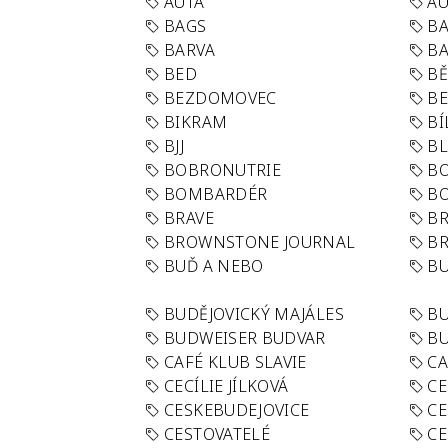
AUTA
A
BAGS
BA
BARVA
BA
BED
B
BEZDOMOVEC
B
BIKRAM
BÍ
BJJ
BL
BOBRONUTRIE
B
BOMBARDÉR
BO
BRAVE
BR
BROWNSTONE JOURNAL
B
BUĎ A NEBO
BU
BUDĚJOVICKÝ MAJÁLES
B
BUDWEISER BUDVAR
BU
CAFÉ KLUB SLAVIE
C
CECÍLIE JÍLKOVÁ
CE
CESKEBUDEJOVICE
CE
CESTOVATELÉ
CE