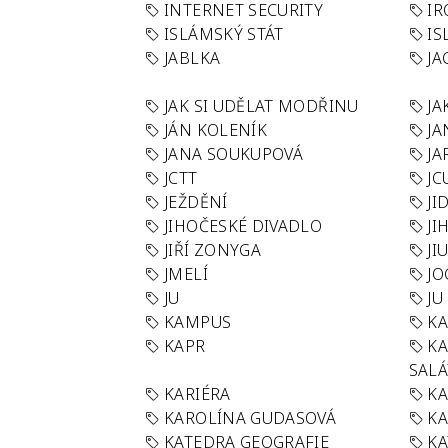
INTERNET SECURITY
IR
ISLÁMSKÝ STÁT
IS
JABLKA
JA
JAK SI UDĚLAT MODŘINU
JA
JÁN KOLENÍK
JA
JANA SOUKUPOVÁ
JA
JCTT
JC
JEŽDĚNÍ
JI
JIHOČESKÉ DIVADLO
JI
JIŘÍ ZONYGA
JI
JMELÍ
JO
JU
JU
KAMPUS
KA
KAPR
K
SAL
KARIÉRA
KA
KAROLÍNA GUDASOVÁ
KA
KATEDRA GEOGRAFIE
KA