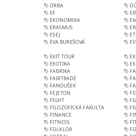
DRBA
DŮ
EF
EI
EKONOMIKA
E
ERASMUS
E
ESEJ
ET
EVA BUREŠOVÁ
E
EXIT TOUR
EX
EXOTIKA
EX
FABRIKA
F
FAIRTRADE
F
FANOUŠEK
FA
FEJETON
FE
FIGHT
FI
FILOZOFICKÁ FAKULTA
FI
FINANCE
F
FITNESS
FI
FOLKLÓR
F