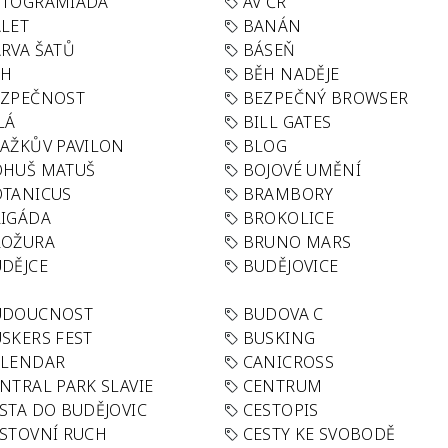
UTOGRAMIÁDA
AV ČR
LET
BANÁN
RVA ŠATŮ
BÁSEŇ
ĚH
BĚH NADĚJE
EZPEČNOST
BEZPEČNÝ BROWSER
LÁ
BILL GATES
AŽKŮV PAVILON
BLOG
OHUŠ MATUŠ
BOJOVÉ UMĚNÍ
TANICUS
BRAMBORY
IGÁDA
BROKOLICE
ROŽURA
BRUNO MARS
DĚJCE
BUDĚJOVICE
UDOUCNOST
BUDOVA C
SKERS FEST
BUSKING
ALENDAR
CANICROSS
NTRAL PARK SLAVIE
CENTRUM
STA DO BUDĚJOVIC
CESTOPIS
STOVNÍ RUCH
CESTY KE SVOBODĚ