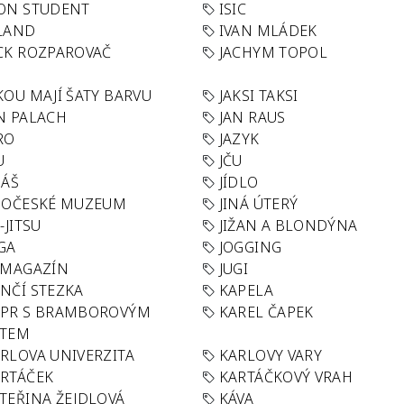
ON STUDENT
ISIC
LAND
IVAN MLÁDEK
CK ROZPAROVAČ
JACHYM TOPOL
KOU MAJÍ ŠATY BARVU
JAKSI TAKSI
N PALACH
JAN RAUS
RO
JAZYK
U
JČU
DÁŠ
JÍDLO
HOČESKÉ MUZEUM
JINÁ ÚTERÝ
U-JITSU
JIŽAN A BLONDÝNA
GA
JOGGING
 MAGAZÍN
JUGI
NČÍ STEZKA
KAPELA
APR S BRAMBOROVÝM
KAREL ČAPEK
ÁTEM
RLOVA UNIVERZITA
KARLOVY VARY
RTÁČEK
KARTÁČKOVÝ VRAH
TEŘINA ŽEJDLOVÁ
KÁVA