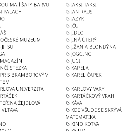
KOU MAJÍ ŠATY BARVU
JAKSI TAKSI
N PALACH
JAN RAUS
RO
JAZYK
U
JČU
DÁŠ
JÍDLO
HOČESKÉ MUZEUM
JINÁ ÚTERÝ
U-JITSU
JIŽAN A BLONDÝNA
GA
JOGGING
 MAGAZÍN
JUGI
NČÍ STEZKA
KAPELA
APR S BRAMBOROVÝM
KAREL ČAPEK
ÁTEM
RLOVA UNIVERZITA
KARLOVY VARY
RTÁČEK
KARTÁČKOVÝ VRAH
TEŘINA ŽEJDLOVÁ
KÁVA
 VLTAVA
KDE VŠUDE SE SKRÝVÁ
MATEMATIKA
INO
KINO KOTVA