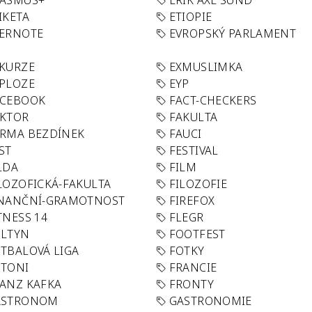
RASMUS+
ERIK AXL SUND
IKETA
ETIOPIE
VERNOTE
EVROPSKÝ PARLAMENT
KURZE
EXMUSLIMKA
PLOZE
EYP
ACEBOOK
FACT-CHECKERS
AKTOR
FAKULTA
RMA BEZDÍNEK
FAUCI
ST
FESTIVAL
LDA
FILM
LOZOFICKÁ-FAKULTA
FILOZOFIE
INANČNÍ-GRAMOTNOST
FIREFOX
TNESS 14
FLEGR
OLTYN
FOOTFEST
TBALOVÁ LIGA
FOTKY
OTONI
FRANCIE
ANZ KAFKA
FRONTY
ASTRONOM
GASTRONOMIE