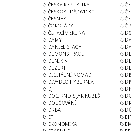
ČESKÁ REPUBLIKA
ČE
ČESKOBUDĚJOVICKO
ČE
ČESNEK
ČE
ČOKOLÁDA
Č
ČUTACÍMERUNA
D
DÁMY
D
DANIEL STACH
D
DEMONSTRACE
DE
DENÍK N
DE
DEZERT
D
DIGITÁLNÍ NOMÁD
DI
DIVADLO HYBERNIA
DI
DJ
D
DOC. RNDR. JAK KUBEŠ
D
DOUČOVÁNÍ
D
DRBA
DŮ
EF
EI
EKONOMIKA
E