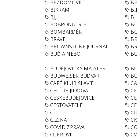
BEZDOMOVEC
B
BIKRAM
BÍ
BJJ
BL
BOBRONUTRIE
B
BOMBARDÉR
BO
BRAVE
BR
BROWNSTONE JOURNAL
B
BUĎ A NEBO
BU
BUDĚJOVICKÝ MAJÁLES
B
BUDWEISER BUDVAR
BU
CAFÉ KLUB SLAVIE
C
CECÍLIE JÍLKOVÁ
CE
CESKEBUDEJOVICE
CE
CESTOVATELÉ
CE
CÍL
CI
CIZINA
CK
COVID ZPRÁVA
CO
CUKROVÍ
CV