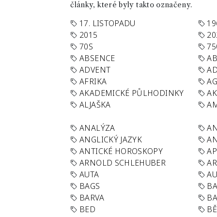
články, které byly takto označeny.
17. LISTOPADU
19
2015
20
70S
75
ABSENCE
AB
ADVENT
AD
AFRIKA
A
AKADEMICKÉ PŮLHODINKY
A
ALJAŠKA
AM
ANALÝZA
A
ANGLICKÝ JAZYK
AN
ANTICKÉ HOROSKOPY
AP
ARNOLD SCHLEHUBER
AR
AUTA
A
BAGS
BA
BARVA
BA
BED
B