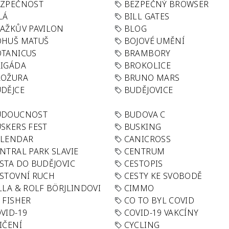
EZPEČNOST
BEZPEČNÝ BROWSER
LÁ
BILL GATES
AŽKŮV PAVILON
BLOG
OHUŠ MATUŠ
BOJOVÉ UMĚNÍ
TANICUS
BRAMBORY
IGÁDA
BROKOLICE
ROŽURA
BRUNO MARS
DĚJCE
BUDĚJOVICE
UDOUCNOST
BUDOVA C
SKERS FEST
BUSKING
ALENDAR
CANICROSS
NTRAL PARK SLAVIE
CENTRUM
STA DO BUDĚJOVIC
CESTOPIS
STOVNÍ RUCH
CESTY KE SVOBODĚ
LLA & ROLF BÖRJLINDOVI
CIMMO
 FISHER
CO TO BYL COVID
VID-19
COVID-19 VAKCÍNY
IČENÍ
CYCLING