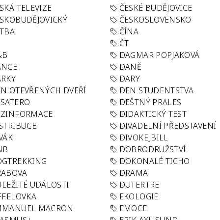
SKÁ TELEVIZE
ČESKÉ BUDĚJOVICE
SKOBUDĚJOVICKÝ
ČESKOSLOVENSKO
TBA
ČÍNA
R
ČT
&B
DAGMAR POPJAKOVÁ
ANCE
DANĚ
ÁRKY
DARY
N OTEVŘENÝCH DVEŘÍ
DEN STUDENTSTVA
SATERO
DEŠTNÝ PRALES
EZINFORMACE
DIDAKTICKÝ TEST
STRIBUCE
DIVADELNÍ PŘEDSTAVENÍ
VÁK
DIVOKEJBILL
NB
DOBRODRUŽSTVÍ
OGTREKKING
DOKONALÉ TICHO
RABOVA
DRAMA
LEŽITÉ UDÁLOSTI
DUTERTRE
FFELOVKA
EKOLOGIE
MMANUEL MACRON
EMOCE