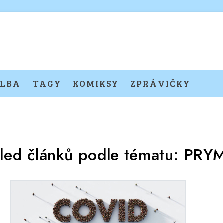
LBA
TAGY
KOMIKSY
ZPRÁVIČKY
led článků podle tématu:
PRY