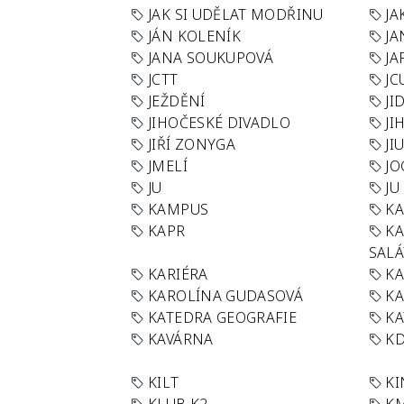
JAK SI UDĚLAT MODŘINU
JA
JÁN KOLENÍK
JA
JANA SOUKUPOVÁ
JA
JCTT
JC
JEŽDĚNÍ
JI
JIHOČESKÉ DIVADLO
JI
JIŘÍ ZONYGA
JI
JMELÍ
JO
JU
JU
KAMPUS
KA
KAPR
K
SAL
KARIÉRA
KA
KAROLÍNA GUDASOVÁ
KA
KATEDRA GEOGRAFIE
KA
KAVÁRNA
KD
KILT
K