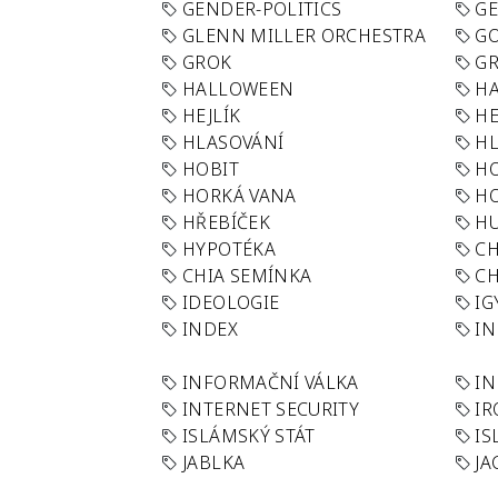
GENDER-POLITICS
G
GLENN MILLER ORCHESTRA
GO
GROK
GR
HALLOWEEN
HA
HEJLÍK
HE
HLASOVÁNÍ
H
HOBIT
H
HORKÁ VANA
H
HŘEBÍČEK
H
HYPOTÉKA
CH
CHIA SEMÍNKA
CH
IDEOLOGIE
IG
INDEX
I
INFORMAČNÍ VÁLKA
IN
INTERNET SECURITY
IR
ISLÁMSKÝ STÁT
IS
JABLKA
JA