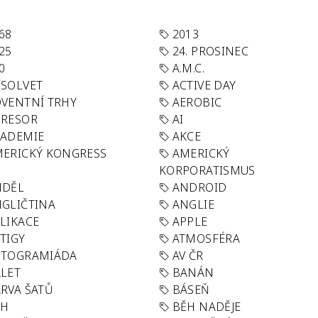
68
2013
25
24. PROSINEC
0
A.M.C.
SOLVET
ACTIVE DAY
VENTNÍ TRHY
AEROBIC
GRESOR
AI
KADEMIE
AKCE
ERICKÝ KONGRESS
AMERICKÝ
KORPORATISMUS
NDĚL
ANDROID
GLIČTINA
ANGLIE
LIKACE
APPLE
TIGY
ATMOSFÉRA
UTOGRAMIÁDA
AV ČR
LET
BANÁN
RVA ŠATŮ
BÁSEŇ
ĚH
BĚH NADĚJE