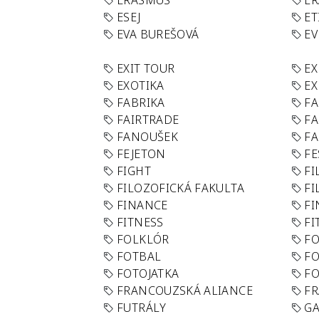
ERASMUS
E
ESEJ
ET
EVA BUREŠOVÁ
E
EXIT TOUR
EX
EXOTIKA
EX
FABRIKA
F
FAIRTRADE
F
FANOUŠEK
FA
FEJETON
FE
FIGHT
FI
FILOZOFICKÁ FAKULTA
FI
FINANCE
F
FITNESS
FI
FOLKLÓR
F
FOTBAL
FO
FOTOJATKA
F
FRANCOUZSKÁ ALIANCE
FR
FUTRÁLY
G