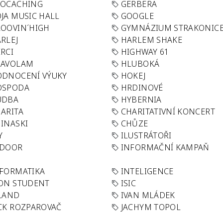
EOCACHING
GERBERA
JA MUSIC HALL
GOOGLE
OOVIN´HIGH
GYMNÁZIUM STRAKONIC
RLEJ
HARLEM SHAKE
RCI
HIGHWAY 61
LAVOLAM
HLUBOKÁ
ODNOCENÍ VÝUKY
HOKEJ
OSPODA
HRDINOVÉ
UDBA
HYBERNIA
ARITA
CHARITATIVNÍ KONCERT
INASKI
CHŮZE
Y
ILUSTRÁTOŘI
NDOOR
INFORMAČNÍ KAMPAŇ
FORMATIKA
INTELIGENCE
ON STUDENT
ISIC
LAND
IVAN MLÁDEK
CK ROZPAROVAČ
JACHYM TOPOL