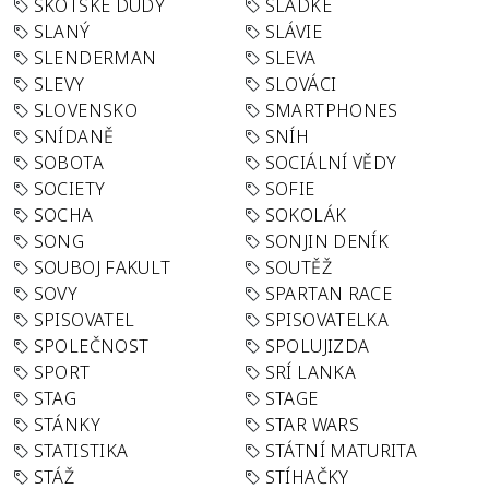
SKOTSKÉ DUDY
SLADKÉ
SLANÝ
SLÁVIE
SLENDERMAN
SLEVA
SLEVY
SLOVÁCI
SLOVENSKO
SMARTPHONES
SNÍDANĚ
SNÍH
SOBOTA
SOCIÁLNÍ VĚDY
SOCIETY
SOFIE
SOCHA
SOKOLÁK
SONG
SONJIN DENÍK
SOUBOJ FAKULT
SOUTĚŽ
SOVY
SPARTAN RACE
SPISOVATEL
SPISOVATELKA
SPOLEČNOST
SPOLUJIZDA
SPORT
SRÍ LANKA
STAG
STAGE
STÁNKY
STAR WARS
STATISTIKA
STÁTNÍ MATURITA
STÁŽ
STÍHAČKY