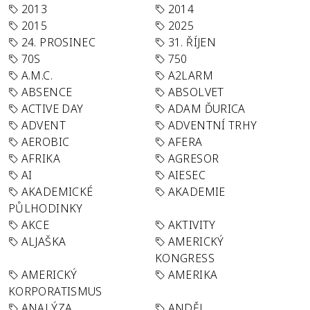
2013
2014
2015
2025
24. PROSINEC
31. ŘÍJEN
70S
750
A.M.C.
A2LARM
ABSENCE
ABSOLVET
ACTIVE DAY
ADAM ĎURICA
ADVENT
ADVENTNÍ TRHY
AEROBIC
AFERA
AFRIKA
AGRESOR
AI
AIESEC
AKADEMICKÉ
AKADEMIE
PŮLHODINKY
AKCE
AKTIVITY
ALJAŠKA
AMERICKÝ
KONGRESS
AMERICKÝ
AMERIKA
KORPORATISMUS
ANALÝZA
ANDĚL