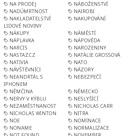
NA PRODEJ
NÁBOŽENSTVÍ
NADÚMRTNOST
NAIROBI
NAKLADATELSTVÍ
NAKUPOVÁNÍ
LIDOVÉ NOVINY
NÁKUPY
NÁMĚSTÍ
NÁPLAVKA
NÁPOVĚDA
NARCIS
NAROZENINY
NASTAZ.CZ
NATÁLIE GROSSOVÁ
NATIVIA
NATO
NÁVŠTĚVNÍCI
NÁZORY
NEANDRTÁL S
NEBEZPEČÍ
IPHONEM
NĚMČINA
NĚMECKO
NERVY V KÝBLU
NESLYŠÍCÍ
NEZAMĚSTNANOST
NICHOLAS CARR
NICHOLAS WINTON
NITRA
NOE
NOMINACE
NONAME
NORMALIZACE
NOT FOUND
NOVEMBER