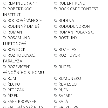
REMINDER APP
ROBERT KEŇO
ROBERT-KOCH
ROCK CAFÉ CONTEST
INSTITUT
ROCKOVÉ VÁNOCE
RODINA
RODINNÝ DM BĚH
RODODENDRON
ROMÁN
ROMAN POLANSKI
ROSAMUND
ROSTLINY
LUPTONOVÁ
ROSTOCK
ROZHLAS
ROZHODOVACÍ
ROZHOVOR
PARALÝZA
ROZSVÍCENÍ
RÜGEN
VÁNOČNÍHO STROMU
RUM
RUMUNSKO
ŘECKO
ŘEMESLO
ŘETĚZÁK
ŘÍJEN
ŘÍZEK
SAFARI
SAFE BROWSER
SALÁT
SALESIÁNSKÝ PLES
SALZBURG