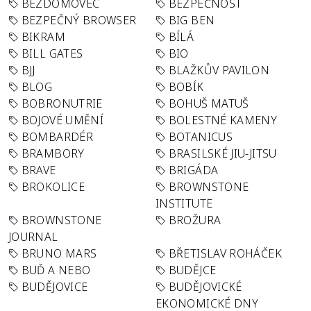
BEZDOMOVEC
BEZPEČNOST
BEZPEČNÝ BROWSER
BIG BEN
BIKRAM
BÍLÁ
BILL GATES
BIO
BJJ
BLAŽKŮV PAVILON
BLOG
BOBÍK
BOBRONUTRIE
BOHUŠ MATUŠ
BOJOVÉ UMĚNÍ
BOLESTNÉ KAMENY
BOMBARDÉR
BOTANICUS
BRAMBORY
BRASILSKÉ JIU-JITSU
BRAVE
BRIGÁDA
BROKOLICE
BROWNSTONE
INSTITUTE
BROWNSTONE
BROŽURA
JOURNAL
BRUNO MARS
BŘETISLAV ROHÁČEK
BUĎ A NEBO
BUDĚJCE
BUDĚJOVICE
BUDĚJOVICKÉ
EKONOMICKÉ DNY