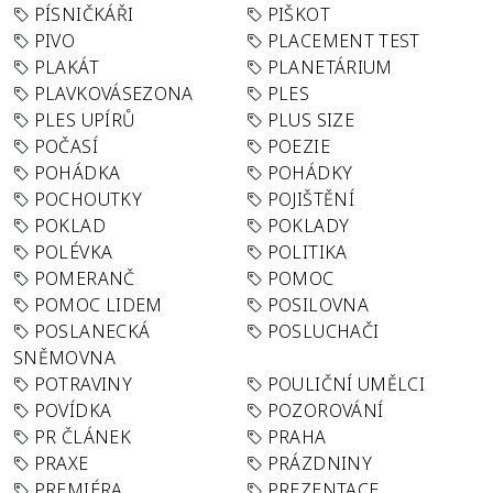
PÍSNIČKÁŘI
PIŠKOT
PIVO
PLACEMENT TEST
PLAKÁT
PLANETÁRIUM
PLAVKOVÁSEZONA
PLES
PLES UPÍRŮ
PLUS SIZE
POČASÍ
POEZIE
POHÁDKA
POHÁDKY
POCHOUTKY
POJIŠTĚNÍ
POKLAD
POKLADY
POLÉVKA
POLITIKA
POMERANČ
POMOC
POMOC LIDEM
POSILOVNA
POSLANECKÁ
POSLUCHAČI
SNĚMOVNA
POTRAVINY
POULIČNÍ UMĚLCI
POVÍDKA
POZOROVÁNÍ
PR ČLÁNEK
PRAHA
PRAXE
PRÁZDNINY
PREMIÉRA
PREZENTACE