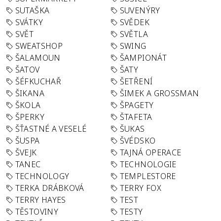
SUTAŠKA
SUVENÝRY
SVÁTKY
SVĚDEK
SVĚT
SVĚTLA
SWEATSHOP
SWING
ŠALAMOUN
ŠAMPIONÁT
ŠATOV
ŠATY
ŠÉFKUCHAŘ
ŠETŘENÍ
ŠIKANA
ŠIMEK A GROSSMAN
ŠKOLA
ŠPAGETY
ŠPERKY
ŠTAFETA
ŠŤASTNÉ A VESELÉ
ŠUKAS
ŠUSPA
ŠVÉDSKO
ŠVEJK
TAJNÁ OPERACE
TANEC
TECHNOLOGIE
TECHNOLOGY
TEMPLESTORE
TERKA DRÁBKOVÁ
TERRY FOX
TERRY HAYES
TEST
TĚSTOVINY
TESTY