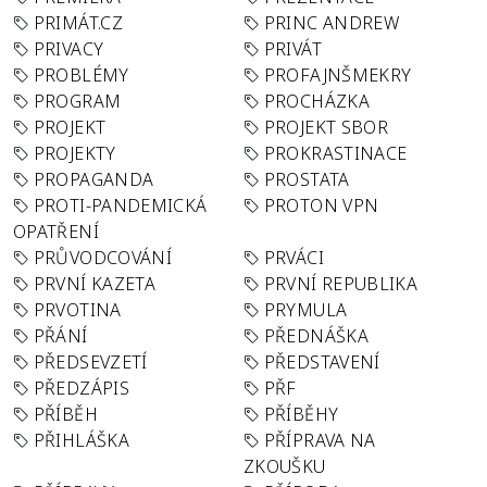
PRIMÁT.CZ
PRINC ANDREW
PRIVACY
PRIVÁT
PROBLÉMY
PROFAJNŠMEKRY
PROGRAM
PROCHÁZKA
PROJEKT
PROJEKT SBOR
PROJEKTY
PROKRASTINACE
PROPAGANDA
PROSTATA
PROTI-PANDEMICKÁ
PROTON VPN
OPATŘENÍ
PRŮVODCOVÁNÍ
PRVÁCI
PRVNÍ KAZETA
PRVNÍ REPUBLIKA
PRVOTINA
PRYMULA
PŘÁNÍ
PŘEDNÁŠKA
PŘEDSEVZETÍ
PŘEDSTAVENÍ
PŘEDZÁPIS
PŘF
PŘÍBĚH
PŘÍBĚHY
PŘIHLÁŠKA
PŘÍPRAVA NA
ZKOUŠKU