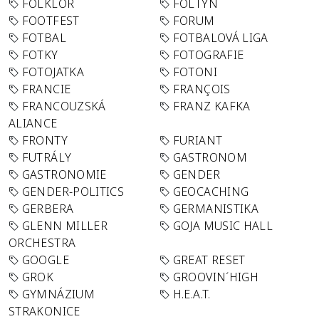
FOLKLÓR
FOLTYN
FOOTFEST
FORUM
FOTBAL
FOTBALOVÁ LIGA
FOTKY
FOTOGRAFIE
FOTOJATKA
FOTONI
FRANCIE
FRANÇOIS
FRANCOUZSKÁ
FRANZ KAFKA
ALIANCE
FRONTY
FURIANT
FUTRÁLY
GASTRONOM
GASTRONOMIE
GENDER
GENDER-POLITICS
GEOCACHING
GERBERA
GERMANISTIKA
GLENN MILLER
GOJA MUSIC HALL
ORCHESTRA
GOOGLE
GREAT RESET
GROK
GROOVIN´HIGH
GYMNÁZIUM
H.E.A.T.
STRAKONICE