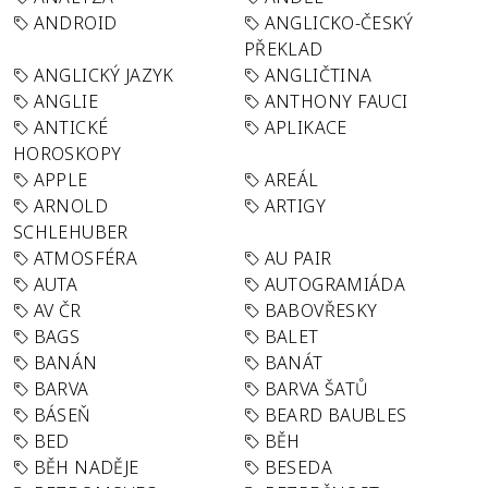
ANDROID
ANGLICKO-ČESKÝ
PŘEKLAD
ANGLICKÝ JAZYK
ANGLIČTINA
ANGLIE
ANTHONY FAUCI
ANTICKÉ
APLIKACE
HOROSKOPY
APPLE
AREÁL
ARNOLD
ARTIGY
SCHLEHUBER
ATMOSFÉRA
AU PAIR
AUTA
AUTOGRAMIÁDA
AV ČR
BABOVŘESKY
BAGS
BALET
BANÁN
BANÁT
BARVA
BARVA ŠATŮ
BÁSEŇ
BEARD BAUBLES
BED
BĚH
BĚH NADĚJE
BESEDA