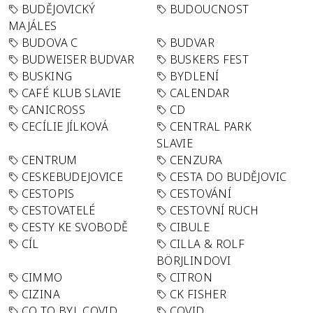
BUDĚJOVICKÝ
BUDOUCNOST
MAJÁLES
BUDOVA C
BUDVAR
BUDWEISER BUDVAR
BUSKERS FEST
BUSKING
BYDLENÍ
CAFÉ KLUB SLAVIE
CALENDAR
CANICROSS
CD
CECÍLIE JÍLKOVÁ
CENTRAL PARK
SLAVIE
CENTRUM
CENZURA
CESKEBUDEJOVICE
CESTA DO BUDĚJOVIC
CESTOPIS
CESTOVÁNÍ
CESTOVATELÉ
CESTOVNÍ RUCH
CESTY KE SVOBODĚ
CIBULE
CÍL
CILLA & ROLF
BÖRJLINDOVI
CIMMO
CITRON
CIZINA
CK FISHER
CO TO BYL COVID
COVID