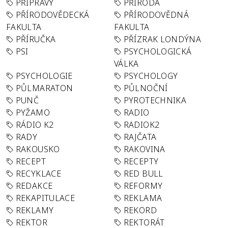
PŘÍPRAVY
PŘÍRODA
PŘÍRODOVĚDECKÁ
PŘÍRODOVĚDNÁ
FAKULTA
FAKULTA
PŘÍRUČKA
PŘÍZRAK LONDÝNA
PSI
PSYCHOLOGICKÁ
VÁLKA
PSYCHOLOGIE
PSYCHOLOGY
PŮLMARATON
PŮLNOČNÍ
PUNČ
PYROTECHNIKA
PYŽAMO
RADIO
RÁDIO K2
RADIOK2
RADY
RAJČATA
RAKOUSKO
RAKOVINA
RECEPT
RECEPTY
RECYKLACE
RED BULL
REDAKCE
REFORMY
REKAPITULACE
REKLAMA
REKLAMY
REKORD
REKTOR
REKTORÁT