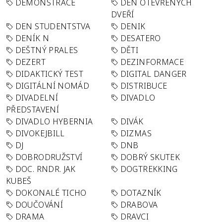
DEMONSTRACE
DEN OTEVŘENÝCH
DVEŘÍ
DEN STUDENTSTVA
DENIK
DENÍK N
DESATERO
DEŠTNÝ PRALES
DĚTI
DEZERT
DEZINFORMACE
DIDAKTICKÝ TEST
DIGITAL DANGER
DIGITÁLNÍ NOMÁD
DISTRIBUCE
DIVADELNÍ
DIVADLO
PŘEDSTAVENÍ
DIVADLO HYBERNIA
DIVÁK
DIVOKEJBILL
DIZMAS
DJ
DNB
DOBRODRUŽSTVÍ
DOBRÝ SKUTEK
DOC. RNDR. JAK
DOGTREKKING
KUBEŠ
DOKONALÉ TICHO
DOTAZNÍK
DOUČOVÁNÍ
DRABOVA
DRAMA
DRAVCI