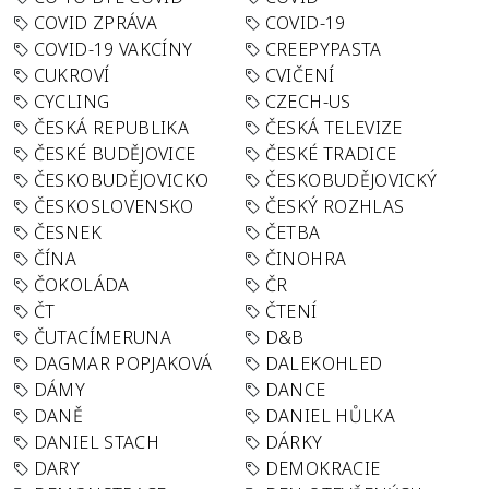
COVID ZPRÁVA
COVID-19
COVID-19 VAKCÍNY
CREEPYPASTA
CUKROVÍ
CVIČENÍ
CYCLING
CZECH-US
ČESKÁ REPUBLIKA
ČESKÁ TELEVIZE
ČESKÉ BUDĚJOVICE
ČESKÉ TRADICE
ČESKOBUDĚJOVICKO
ČESKOBUDĚJOVICKÝ
ČESKOSLOVENSKO
ČESKÝ ROZHLAS
ČESNEK
ČETBA
ČÍNA
ČINOHRA
ČOKOLÁDA
ČR
ČT
ČTENÍ
ČUTACÍMERUNA
D&B
DAGMAR POPJAKOVÁ
DALEKOHLED
DÁMY
DANCE
DANĚ
DANIEL HŮLKA
DANIEL STACH
DÁRKY
DARY
DEMOKRACIE