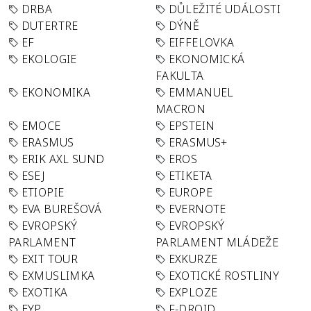
DRBA
DŮLEŽITÉ UDÁLOSTI
DUTERTRE
DÝNĚ
EF
EIFFELOVKA
EKOLOGIE
EKONOMICKÁ
FAKULTA
EKONOMIKA
EMMANUEL
MACRON
EMOCE
EPSTEIN
ERASMUS
ERASMUS+
ERIK AXL SUND
EROS
ESEJ
ETIKETA
ETIOPIE
EUROPE
EVA BUREŠOVÁ
EVERNOTE
EVROPSKÝ
EVROPSKÝ
PARLAMENT
PARLAMENT MLÁDEŽE
EXIT TOUR
EXKURZE
EXMUSLIMKA
EXOTICKÉ ROSTLINY
EXOTIKA
EXPLOZE
EYP
F-DROID