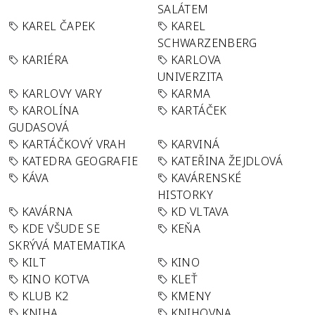
SALÁTEM
KAREL ČAPEK
KAREL
SCHWARZENBERG
KARIÉRA
KARLOVA
UNIVERZITA
KARLOVY VARY
KARMA
KAROLÍNA
KARTÁČEK
GUDASOVÁ
KARTÁČKOVÝ VRAH
KARVINÁ
KATEDRA GEOGRAFIE
KATEŘINA ŽEJDLOVÁ
KÁVA
KAVÁRENSKÉ
HISTORKY
KAVÁRNA
KD VLTAVA
KDE VŠUDE SE
KEŇA
SKRÝVÁ MATEMATIKA
KILT
KINO
KINO KOTVA
KLEŤ
KLUB K2
KMENY
KNIHA
KNIHOVNA