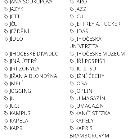
JANA SOUKUPOVÁ
JARO
JAZYK
JAZZ
JCTT
JCU
JČU
JEFFREY A. TUCKER
JEŽDĚNÍ
JIDÁŠ
JÍDLO
JIHOČESKÁ
UNIVERZITA
JIHOČESKÉ DIVADLO
JIHOČESKÉ MUZEUM
JINÁ ÚTERÝ
JÍŘÍ POSPÍŠIL
JIŘÍ ZONYGA
JIU-JITSU
JIŽAN A BLONDÝNA
JIŽNÍ ČECHY
JMELÍ
JOGA
JOGGING
JOPLIN
JU
JU MAGAZÍN
JUGI
JUMAGAZÍN
KAMPUS
KANČÍ STEZKA
KAPELA
KAPELY
KAPR
KAPR S
BRAMBOROVÝM