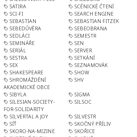
SATIRA
SCÉNICKÉ ČTENÍ
SCI-FI
SEARCH ENGINE
SEBASTIAN
SEBASTIAN FITZEK
SEBEDŮVĚRA
SEBEOBRANA
SEDLÁCI
SEMESTR
SEMINÁŘE
SEN
SERIÁL
SERVER
SESTRA
SETKÁNÍ
SEX
SEZNAMOVÁK
SHAKESPEARE
SHOW
SHROMÁŽDĚNÍ
SHV
AKADEMICKÉ OBCE
SIBYLA
SIGMA
SILESIAN-SOCIETY-
SILSOC
FOR-SOLIDARITY
SILVERTAL A JOY
SILVESTR
SÍŤ
SKOČNÝ PŘÍLIV
SKORO-NA-MIZINE
SKOŘICE