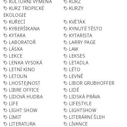
KULTURNÍ VÝMĚNA
KURZ
KURZ TROPICKÉ
KURZY
EKOLOGIE
KUŘECÍ
KVĚTÁK
KYBERŠIKANA
KYNUTÉ TĚSTO
KYTARA
KYTARISTA
LABORATOŘ
LARRY PAGE
LÁSKA
LAW
LEKCE
LEKSES
LENKA VYSOKÁ
LETADLA
LETNÍ KINO
LÉTO
LETOUN
LEVNĚ
LHOSTEJNOST
LIBOR GRUBHOFFER
LIBRE OFFICE
LIDÉ
LIDOVÁ HUDBA
LIDSKÁ PRÁVA
LIFE
LIFESTYLE
LIGHT SHOW
LIGHTSHOW
LIMIT
LITERÁRNÍ ŠLEH
LITERATURA
LÍVANCE