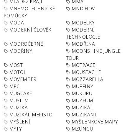
MLÁDEŽ KRAJI
MMA
MNEMOTECHNICKÉ
MNICHOV
POMŮCKY
MÓDA
MODELKY
MODERNÍ ČLOVĚK
MODERNÍ
TECHNOLOGIE
MODROČERNÉ
MODŘINA
MODŘINY
MOONSHINE JUNGLE
TOUR
MOST
MOTIVACE
MOTOL
MOUSTACHE
MOVEMBER
MOZZARELLA
MPC
MUFFINY
MUGCAKE
MUKURU
MUSLIM
MUZEUM
MUZIKA
MUZIKÁL
MUZIKÁL MEFISTO
MUZIKANT
MYŠLENÍ
MYŠLENKOVÉ MAPY
MÝTY
MZUNGU