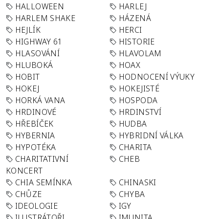
HALLOWEEN
HARLEJ
HARLEM SHAKE
HÁZENÁ
HEJLÍK
HERCI
HIGHWAY 61
HISTORIE
HLASOVÁNÍ
HLAVOLAM
HLUBOKÁ
HOAX
HOBIT
HODNOCENÍ VÝUKY
HOKEJ
HOKEJISTÉ
HORKÁ VANA
HOSPODA
HRDINOVÉ
HRDINSTVÍ
HŘEBÍČEK
HUDBA
HYBERNIA
HYBRIDNÍ VÁLKA
HYPOTÉKA
CHARITA
CHARITATIVNÍ
CHEB
KONCERT
CHIA SEMÍNKA
CHINASKI
CHŮZE
CHYBA
IDEOLOGIE
IGY
ILUSTRÁTOŘI
IMUNITA