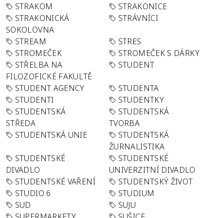
STRAKOM
STRAKONICE
STRAKONICKÁ
STRÁVNÍCI
SOKOLOVNA
STREAM
STRES
STROMEČEK
STROMEČEK S DÁRKY
STŘELBA NA
STUDENT
FILOZOFICKÉ FAKULTĚ
STUDENT AGENCY
STUDENTA
STUDENTI
STUDENTKY
STUDENTSKÁ
STUDENTSKÁ
STŘEDA
TVORBA
STUDENTSKÁ UNIE
STUDENTSKÁ
ŽURNALISTIKA
STUDENTSKÉ
STUDENTSKÉ
DIVADLO
UNIVERZITNÍ DIVADLO
STUDENTSKÉ VAŘENÍ
STUDENTSKÝ ŽIVOT
STUDIO 6
STUDIUM
SUD
SUJU
SUPERMARKETY
SUŠICE