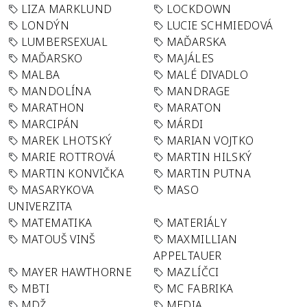
LIZA MARKLUND
LOCKDOWN
LONDÝN
LUCIE SCHMIEDOVÁ
LUMBERSEXUAL
MAĎARSKA
MAĎARSKO
MAJÁLES
MALBA
MALÉ DIVADLO
MANDOLÍNA
MANDRAGE
MARATHON
MARATON
MARCIPÁN
MÁRDI
MAREK LHOTSKÝ
MARIAN VOJTKO
MARIE ROTTROVÁ
MARTIN HILSKÝ
MARTIN KONVIČKA
MARTIN PUTNA
MASARYKOVA
MASO
UNIVERZITA
MATEMATIKA
MATERIÁLY
MATOUŠ VINŠ
MAXMILLIAN
APPELTAUER
MAYER HAWTHORNE
MAZLÍČCI
MBTI
MC FABRIKA
MDŽ
MEDIA