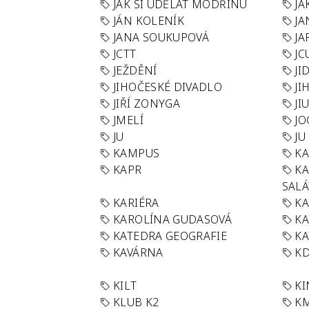
JAK SI UDĚLAT MODŘINU
JA
JÁN KOLENÍK
JA
JANA SOUKUPOVÁ
JA
JCTT
JC
JEŽDĚNÍ
JI
JIHOČESKÉ DIVADLO
JI
JIŘÍ ZONYGA
JI
JMELÍ
JO
JU
JU
KAMPUS
KA
KAPR
K
SAL
KARIÉRA
KA
KAROLÍNA GUDASOVÁ
KA
KATEDRA GEOGRAFIE
KA
KAVÁRNA
KD
KILT
K
KLUB K2
K