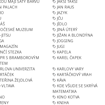
KOU MAJÍ ŠATY BARVU
JAKSI TAKSI
N PALACH
JAN RAUS
RO
JAZYK
U
JČU
DÁŠ
JÍDLO
HOČESKÉ MUZEUM
JINÁ ÚTERÝ
U-JITSU
JIŽAN A BLONDÝNA
GA
JOGGING
 MAGAZÍN
JUGI
NČÍ STEZKA
KAPELA
APR S BRAMBOROVÝM
KAREL ČAPEK
ÁTEM
RLOVA UNIVERZITA
KARLOVY VARY
RTÁČEK
KARTÁČKOVÝ VRAH
TEŘINA ŽEJDLOVÁ
KÁVA
 VLTAVA
KDE VŠUDE SE SKRÝVÁ
MATEMATIKA
INO
KINO KOTVA
MENY
KNIHA