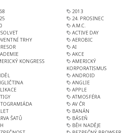
68
2013
25
24. PROSINEC
0
A.M.C.
SOLVET
ACTIVE DAY
VENTNÍ TRHY
AEROBIC
GRESOR
AI
KADEMIE
AKCE
ERICKÝ KONGRESS
AMERICKÝ
KORPORATISMUS
NDĚL
ANDROID
GLIČTINA
ANGLIE
LIKACE
APPLE
TIGY
ATMOSFÉRA
UTOGRAMIÁDA
AV ČR
LET
BANÁN
RVA ŠATŮ
BÁSEŇ
ĚH
BĚH NADĚJE
EZPEČNOST
BEZPEČNÝ BROWSER