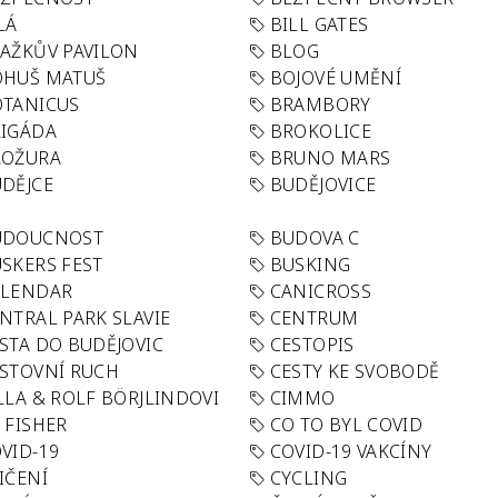
LÁ
BILL GATES
AŽKŮV PAVILON
BLOG
OHUŠ MATUŠ
BOJOVÉ UMĚNÍ
TANICUS
BRAMBORY
IGÁDA
BROKOLICE
ROŽURA
BRUNO MARS
DĚJCE
BUDĚJOVICE
UDOUCNOST
BUDOVA C
SKERS FEST
BUSKING
ALENDAR
CANICROSS
NTRAL PARK SLAVIE
CENTRUM
STA DO BUDĚJOVIC
CESTOPIS
STOVNÍ RUCH
CESTY KE SVOBODĚ
LLA & ROLF BÖRJLINDOVI
CIMMO
 FISHER
CO TO BYL COVID
VID-19
COVID-19 VAKCÍNY
IČENÍ
CYCLING