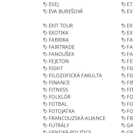
ESEJ
ET
EVA BUREŠOVÁ
E
EXIT TOUR
EX
EXOTIKA
EX
FABRIKA
F
FAIRTRADE
F
FANOUŠEK
FA
FEJETON
FE
FIGHT
FI
FILOZOFICKÁ FAKULTA
FI
FINANCE
F
FITNESS
FI
FOLKLÓR
F
FOTBAL
FO
FOTOJATKA
F
FRANCOUZSKÁ ALIANCE
FR
FUTRÁLY
G
GENDER-POLITICS
G