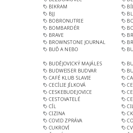
BIKRAM
BÍ
BJJ
BL
BOBRONUTRIE
B
BOMBARDÉR
BO
BRAVE
BR
BROWNSTONE JOURNAL
B
BUĎ A NEBO
BU
BUDĚJOVICKÝ MAJÁLES
B
BUDWEISER BUDVAR
BU
CAFÉ KLUB SLAVIE
C
CECÍLIE JÍLKOVÁ
CE
CESKEBUDEJOVICE
CE
CESTOVATELÉ
CE
CÍL
CI
CIZINA
CK
COVID ZPRÁVA
CO
CUKROVÍ
CV