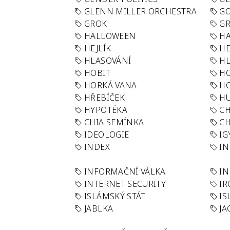
GLENN MILLER ORCHESTRA
GO
GROK
GR
HALLOWEEN
HA
HEJLÍK
HE
HLASOVÁNÍ
H
HOBIT
H
HORKÁ VANA
H
HŘEBÍČEK
H
HYPOTÉKA
CH
CHIA SEMÍNKA
CH
IDEOLOGIE
IG
INDEX
I
INFORMAČNÍ VÁLKA
IN
INTERNET SECURITY
IR
ISLÁMSKÝ STÁT
IS
JABLKA
JA