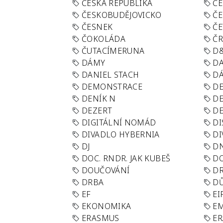
ČESKÁ REPUBLIKA
ČE
ČESKOBUDĚJOVICKO
ČE
ČESNEK
ČE
ČOKOLÁDA
Č
ČUTACÍMERUNA
D
DÁMY
D
DANIEL STACH
D
DEMONSTRACE
DE
DENÍK N
DE
DEZERT
D
DIGITÁLNÍ NOMÁD
DI
DIVADLO HYBERNIA
DI
DJ
D
DOC. RNDR. JAK KUBEŠ
D
DOUČOVÁNÍ
D
DRBA
DŮ
EF
EI
EKONOMIKA
E
ERASMUS
E