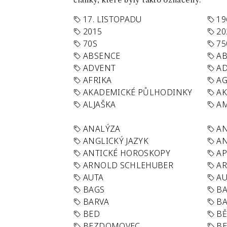
články, které byly takto označeny.
17. LISTOPADU
19
2015
20
70S
75
ABSENCE
AB
ADVENT
AD
AFRIKA
A
AKADEMICKÉ PŮLHODINKY
A
ALJAŠKA
AM
ANALÝZA
A
ANGLICKÝ JAZYK
AN
ANTICKÉ HOROSKOPY
AP
ARNOLD SCHLEHUBER
AR
AUTA
A
BAGS
BA
BARVA
BA
BED
B
BEZDOMOVEC
B