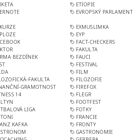
IKETA
ETIOPIE
VERNOTE
EVROPSKÝ PARLAMENT
KURZE
EXMUSLIMKA
PLOZE
EYP
ACEBOOK
FACT-CHECKERS
AKTOR
FAKULTA
RMA BEZDÍNEK
FAUCI
ST
FESTIVAL
LDA
FILM
LOZOFICKÁ-FAKULTA
FILOZOFIE
INANČNÍ-GRAMOTNOST
FIREFOX
TNESS 14
FLEGR
OLTYN
FOOTFEST
TBALOVÁ LIGA
FOTKY
OTONI
FRANCIE
ANZ KAFKA
FRONTY
ASTRONOM
GASTRONOMIE
EOCACHING
GERBERA