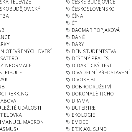
SKÁ TELEVIZE
ČESKÉ BUDĚJOVICE
SKOBUDĚJOVICKÝ
ČESKOSLOVENSKO
TBA
ČÍNA
R
ČT
&B
DAGMAR POPJAKOVÁ
ANCE
DANĚ
ÁRKY
DARY
N OTEVŘENÝCH DVEŘÍ
DEN STUDENTSTVA
SATERO
DEŠTNÝ PRALES
EZINFORMACE
DIDAKTICKÝ TEST
STRIBUCE
DIVADELNÍ PŘEDSTAVENÍ
VÁK
DIVOKEJBILL
NB
DOBRODRUŽSTVÍ
OGTREKKING
DOKONALÉ TICHO
RABOVA
DRAMA
LEŽITÉ UDÁLOSTI
DUTERTRE
FFELOVKA
EKOLOGIE
MMANUEL MACRON
EMOCE
RASMUS+
ERIK AXL SUND