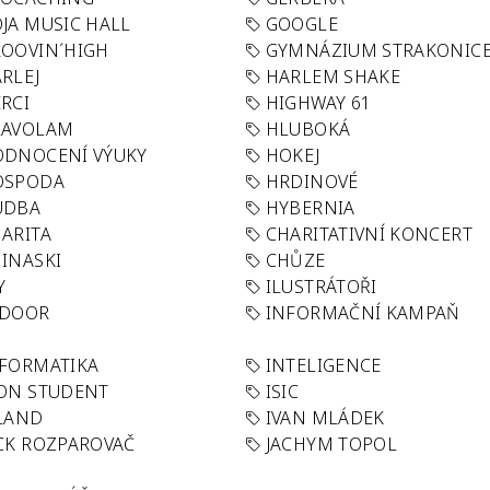
JA MUSIC HALL
GOOGLE
OOVIN´HIGH
GYMNÁZIUM STRAKONIC
RLEJ
HARLEM SHAKE
RCI
HIGHWAY 61
LAVOLAM
HLUBOKÁ
ODNOCENÍ VÝUKY
HOKEJ
OSPODA
HRDINOVÉ
UDBA
HYBERNIA
ARITA
CHARITATIVNÍ KONCERT
INASKI
CHŮZE
Y
ILUSTRÁTOŘI
NDOOR
INFORMAČNÍ KAMPAŇ
FORMATIKA
INTELIGENCE
ON STUDENT
ISIC
LAND
IVAN MLÁDEK
CK ROZPAROVAČ
JACHYM TOPOL