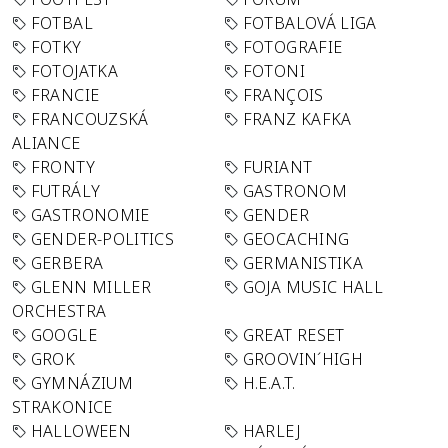
FOTBAL
FOTBALOVÁ LIGA
FOTKY
FOTOGRAFIE
FOTOJATKA
FOTONI
FRANCIE
FRANÇOIS
FRANCOUZSKÁ
FRANZ KAFKA
ALIANCE
FRONTY
FURIANT
FUTRÁLY
GASTRONOM
GASTRONOMIE
GENDER
GENDER-POLITICS
GEOCACHING
GERBERA
GERMANISTIKA
GLENN MILLER
GOJA MUSIC HALL
ORCHESTRA
GOOGLE
GREAT RESET
GROK
GROOVIN´HIGH
GYMNÁZIUM
H.E.A.T.
STRAKONICE
HALLOWEEN
HARLEJ