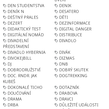
DEN STUDENTSTVA
DENIK
DENÍK N
DESATERO
DEŠTNÝ PRALES
DĚTI
DEZERT
DEZINFORMACE
DIDAKTICKÝ TEST
DIGITAL DANGER
DIGITÁLNÍ NOMÁD
DISTRIBUCE
DIVADELNÍ
DIVADLO
PŘEDSTAVENÍ
DIVADLO HYBERNIA
DIVÁK
DIVOKEJBILL
DIZMAS
DJ
DNB
DOBRODRUŽSTVÍ
DOBRÝ SKUTEK
DOC. RNDR. JAK
DOGTREKKING
KUBEŠ
DOKONALÉ TICHO
DOTAZNÍK
DOUČOVÁNÍ
DRABOVA
DRAMA
DRAVCI
DRBA
DŮLEŽITÉ UDÁLOSTI