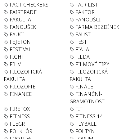
FACT-CHECKERS
FAIR LIST
FAIRTRADE
FAKTOR
FAKULTA
FANOUŠCI
FANOUŠEK
FARMA BEZDÍNEK
FAUCI
FAUST
FEJETON
FEST
FESTIVAL
FIALA
FIGHT
FILDA
FILM
FILMOVÉ TIPY
FILOZOFICKÁ
FILOZOFICKÁ-
FAKULTA
FAKULTA
FILOZOFIE
FINÁLE
FINANCE
FINANČNÍ-
GRAMOTNOST
FIREFOX
FIT
FITNESS
FITNESS 14
FLEGR
FLYBALL
FOLKLÓR
FOLTYN
FOOTFEST
FORUM