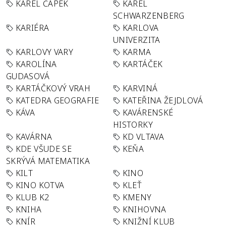
KAREL ČAPEK
KAREL
SCHWARZENBERG
KARIÉRA
KARLOVA
UNIVERZITA
KARLOVY VARY
KARMA
KAROLÍNA
KARTÁČEK
GUDASOVÁ
KARTÁČKOVÝ VRAH
KARVINÁ
KATEDRA GEOGRAFIE
KATEŘINA ŽEJDLOVÁ
KÁVA
KAVÁRENSKÉ
HISTORKY
KAVÁRNA
KD VLTAVA
KDE VŠUDE SE
KEŇA
SKRÝVÁ MATEMATIKA
KILT
KINO
KINO KOTVA
KLEŤ
KLUB K2
KMENY
KNIHA
KNIHOVNA
KNÍR
KNIŽNÍ KLUB