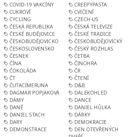
COVID-19 VAKCÍNY
CREEPYPASTA
CUKROVÍ
CVIČENÍ
CYCLING
CZECH-US
ČESKÁ REPUBLIKA
ČESKÁ TELEVIZE
ČESKÉ BUDĚJOVICE
ČESKÉ TRADICE
ČESKOBUDĚJOVICKO
ČESKOBUDĚJOVICKÝ
ČESKOSLOVENSKO
ČESKÝ ROZHLAS
ČESNEK
ČETBA
ČÍNA
ČINOHRA
ČOKOLÁDA
ČR
ČT
ČTENÍ
ČUTACÍMERUNA
D&B
DAGMAR POPJAKOVÁ
DALEKOHLED
DÁMY
DANCE
DANĚ
DANIEL HŮLKA
DANIEL STACH
DÁRKY
DARY
DEMOKRACIE
DEMONSTRACE
DEN OTEVŘENÝCH
DVEŘÍ