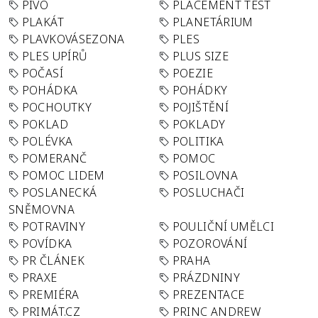
PIVO
PLACEMENT TEST
PLAKÁT
PLANETÁRIUM
PLAVKOVÁSEZONA
PLES
PLES UPÍRŮ
PLUS SIZE
POČASÍ
POEZIE
POHÁDKA
POHÁDKY
POCHOUTKY
POJIŠTĚNÍ
POKLAD
POKLADY
POLÉVKA
POLITIKA
POMERANČ
POMOC
POMOC LIDEM
POSILOVNA
POSLANECKÁ
POSLUCHAČI
SNĚMOVNA
POTRAVINY
POULIČNÍ UMĚLCI
POVÍDKA
POZOROVÁNÍ
PR ČLÁNEK
PRAHA
PRAXE
PRÁZDNINY
PREMIÉRA
PREZENTACE
PRIMÁT.CZ
PRINC ANDREW