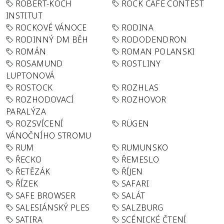
ROBERT-KOCH
ROCK CAFÉ CONTEST
INSTITUT
ROCKOVÉ VÁNOCE
RODINA
RODINNÝ DM BĚH
RODODENDRON
ROMÁN
ROMAN POLANSKI
ROSAMUND
ROSTLINY
LUPTONOVÁ
ROSTOCK
ROZHLAS
ROZHODOVACÍ
ROZHOVOR
PARALÝZA
ROZSVÍCENÍ
RÜGEN
VÁNOČNÍHO STROMU
RUM
RUMUNSKO
ŘECKO
ŘEMESLO
ŘETĚZÁK
ŘÍJEN
ŘÍZEK
SAFARI
SAFE BROWSER
SALÁT
SALESIÁNSKÝ PLES
SALZBURG
SATIRA
SCÉNICKÉ ČTENÍ