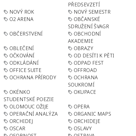
PŘEDSEVZETÍ
NOVÝ ROK
NOVÝ SEMESTR
O2 ARENA
OBČANSKÉ
SDRUŽENÍ ŠVAGR
OBČERSTVENÍ
OBCHODNÍ
AKADEMIE
OBLEČENÍ
OBRAZY
OČKOVÁNÍ
OD DESÍTI K PĚTI
ODKLÁDÁNÍ
ODPAD FEST
OFFICE SUITE
OFFROAD
OCHRANA PŘÍRODY
OCHRANA
SOUKROMÍ
OKÉNKO
OKUPACE
STUDENTSKÉ POEZIE
OLOMOUC OŽIJE
OPERA
OPERAČNÍ ANALÝZA
ORGANIC MAPS
ORCHIDEJ
ORCHIDEJE
OSCAR
OSLAVY
OSOBNOST
OSTRAVA