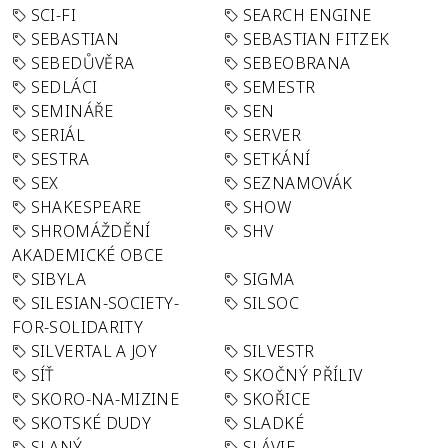
SCI-FI
SEARCH ENGINE
SEBASTIAN
SEBASTIAN FITZEK
SEBEDŮVĚRA
SEBEOBRANA
SEDLÁCI
SEMESTR
SEMINÁŘE
SEN
SERIÁL
SERVER
SESTRA
SETKÁNÍ
SEX
SEZNAMOVÁK
SHAKESPEARE
SHOW
SHROMÁŽDĚNÍ
SHV
AKADEMICKÉ OBCE
SIBYLA
SIGMA
SILESIAN-SOCIETY-
SILSOC
FOR-SOLIDARITY
SILVERTAL A JOY
SILVESTR
SÍŤ
SKOČNÝ PŘÍLIV
SKORO-NA-MIZINE
SKOŘICE
SKOTSKÉ DUDY
SLADKÉ
SLANÝ
SLÁVIE