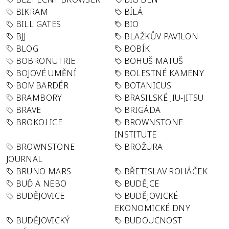
BIKRAM
BÍLÁ
BILL GATES
BIO
BJJ
BLAŽKŮV PAVILON
BLOG
BOBÍK
BOBRONUTRIE
BOHUŠ MATUŠ
BOJOVÉ UMĚNÍ
BOLESTNÉ KAMENY
BOMBARDÉR
BOTANICUS
BRAMBORY
BRASILSKÉ JIU-JITSU
BRAVE
BRIGÁDA
BROKOLICE
BROWNSTONE
INSTITUTE
BROWNSTONE
BROŽURA
JOURNAL
BRUNO MARS
BŘETISLAV ROHÁČEK
BUĎ A NEBO
BUDĚJCE
BUDĚJOVICE
BUDĚJOVICKÉ
EKONOMICKÉ DNY
BUDĚJOVICKÝ
BUDOUCNOST