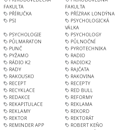
FAKULTA
FAKULTA
PŘÍRUČKA
PŘÍZRAK LONDÝNA
PSI
PSYCHOLOGICKÁ
VÁLKA
PSYCHOLOGIE
PSYCHOLOGY
PŮLMARATON
PŮLNOČNÍ
PUNČ
PYROTECHNIKA
PYŽAMO
RADIO
RÁDIO K2
RADIOK2
RADY
RAJČATA
RAKOUSKO
RAKOVINA
RECEPT
RECEPTY
RECYKLACE
RED BULL
REDAKCE
REFORMY
REKAPITULACE
REKLAMA
REKLAMY
REKORD
REKTOR
REKTORÁT
REMINDER APP
ROBERT KEŇO