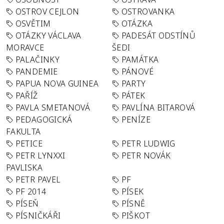
OSTROV CEJLON
OSTROVANKA
OSVĚTIM
OTÁZKA
OTÁZKY VÁCLAVA
PADESÁT ODSTÍNŮ
MORAVCE
ŠEDI
PALAČINKY
PAMÁTKA
PANDEMIE
PÁNOVÉ
PAPUA NOVA GUINEA
PARTY
PAŘÍŽ
PÁTEK
PAVLA SMETANOVÁ
PAVLÍNA BITAROVÁ
PEDAGOGICKÁ
PENÍZE
FAKULTA
PETICE
PETR LUDWIG
PETR LYNXXI
PETR NOVÁK
PAVLISKA
PETR PAVEL
PF
PF 2014
PÍSEK
PÍSEŇ
PÍSNĚ
PÍSNIČKÁŘI
PIŠKOT