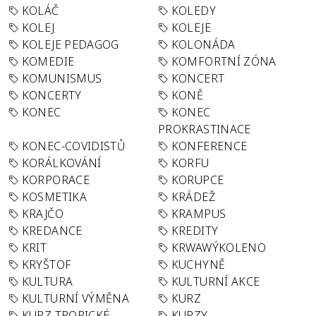
KOLÁČ
KOLEDY
KOLEJ
KOLEJE
KOLEJE PEDAGOG
KOLONÁDA
KOMEDIE
KOMFORTNÍ ZÓNA
KOMUNISMUS
KONCERT
KONCERTY
KONĚ
KONEC
KONEC
PROKRASTINACE
KONEC-COVIDISTŮ
KONFERENCE
KORÁLKOVÁNÍ
KORFU
KORPORACE
KORUPCE
KOSMETIKA
KRÁDEŽ
KRAJČO
KRAMPUS
KREDANCE
KREDITY
KRIT
KRWAWÝKOLENO
KRYŠTOF
KUCHYNĚ
KULTURA
KULTURNÍ AKCE
KULTURNÍ VÝMĚNA
KURZ
KURZ TROPICKÉ
KURZY