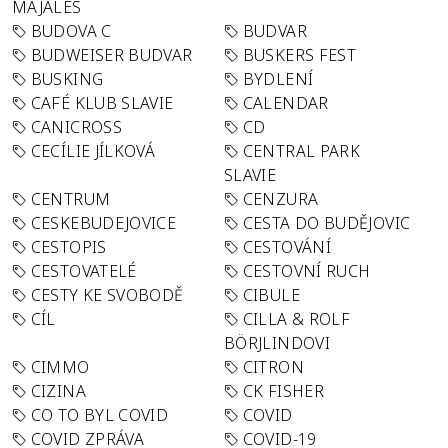
MAJÁLES
BUDOVA C
BUDVAR
BUDWEISER BUDVAR
BUSKERS FEST
BUSKING
BYDLENÍ
CAFÉ KLUB SLAVIE
CALENDAR
CANICROSS
CD
CECÍLIE JÍLKOVÁ
CENTRAL PARK
SLAVIE
CENTRUM
CENZURA
CESKEBUDEJOVICE
CESTA DO BUDĚJOVIC
CESTOPIS
CESTOVÁNÍ
CESTOVATELÉ
CESTOVNÍ RUCH
CESTY KE SVOBODĚ
CIBULE
CÍL
CILLA & ROLF
BÖRJLINDOVI
CIMMO
CITRON
CIZINA
CK FISHER
CO TO BYL COVID
COVID
COVID ZPRÁVA
COVID-19