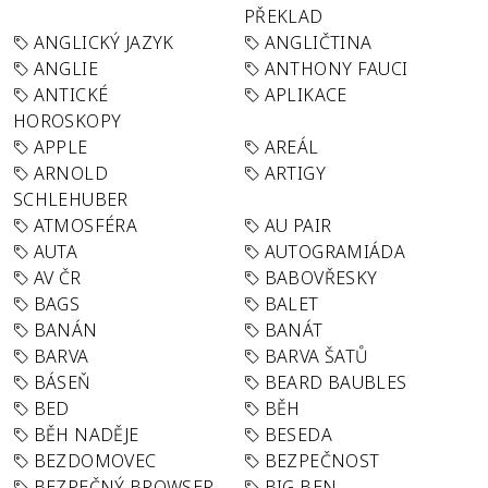
PŘEKLAD
ANGLICKÝ JAZYK
ANGLIČTINA
ANGLIE
ANTHONY FAUCI
ANTICKÉ
APLIKACE
HOROSKOPY
APPLE
AREÁL
ARNOLD
ARTIGY
SCHLEHUBER
ATMOSFÉRA
AU PAIR
AUTA
AUTOGRAMIÁDA
AV ČR
BABOVŘESKY
BAGS
BALET
BANÁN
BANÁT
BARVA
BARVA ŠATŮ
BÁSEŇ
BEARD BAUBLES
BED
BĚH
BĚH NADĚJE
BESEDA
BEZDOMOVEC
BEZPEČNOST
BEZPEČNÝ BROWSER
BIG BEN