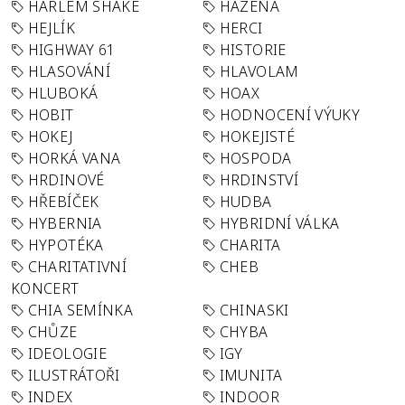
HARLEM SHAKE
HÁZENÁ
HEJLÍK
HERCI
HIGHWAY 61
HISTORIE
HLASOVÁNÍ
HLAVOLAM
HLUBOKÁ
HOAX
HOBIT
HODNOCENÍ VÝUKY
HOKEJ
HOKEJISTÉ
HORKÁ VANA
HOSPODA
HRDINOVÉ
HRDINSTVÍ
HŘEBÍČEK
HUDBA
HYBERNIA
HYBRIDNÍ VÁLKA
HYPOTÉKA
CHARITA
CHARITATIVNÍ
CHEB
KONCERT
CHIA SEMÍNKA
CHINASKI
CHŮZE
CHYBA
IDEOLOGIE
IGY
ILUSTRÁTOŘI
IMUNITA
INDEX
INDOOR