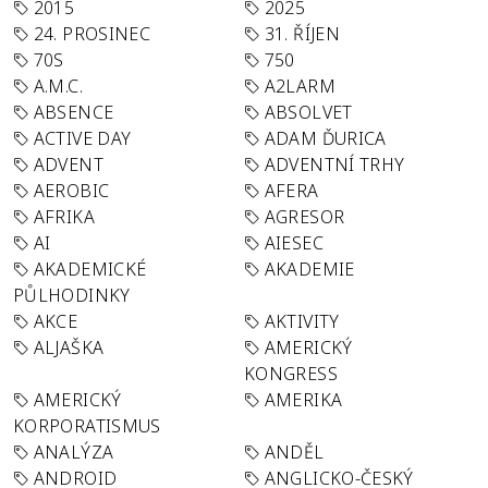
2015
2025
24. PROSINEC
31. ŘÍJEN
70S
750
A.M.C.
A2LARM
ABSENCE
ABSOLVET
ACTIVE DAY
ADAM ĎURICA
ADVENT
ADVENTNÍ TRHY
AEROBIC
AFERA
AFRIKA
AGRESOR
AI
AIESEC
AKADEMICKÉ
AKADEMIE
PŮLHODINKY
AKCE
AKTIVITY
ALJAŠKA
AMERICKÝ
KONGRESS
AMERICKÝ
AMERIKA
KORPORATISMUS
ANALÝZA
ANDĚL
ANDROID
ANGLICKO-ČESKÝ