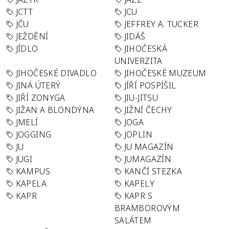
JCTT
JCU
JČU
JEFFREY A. TUCKER
JEŽDĚNÍ
JIDÁŠ
JÍDLO
JIHOČESKÁ
UNIVERZITA
JIHOČESKÉ DIVADLO
JIHOČESKÉ MUZEUM
JINÁ ÚTERÝ
JÍŘÍ POSPÍŠIL
JIŘÍ ZONYGA
JIU-JITSU
JIŽAN A BLONDÝNA
JIŽNÍ ČECHY
JMELÍ
JOGA
JOGGING
JOPLIN
JU
JU MAGAZÍN
JUGI
JUMAGAZÍN
KAMPUS
KANČÍ STEZKA
KAPELA
KAPELY
KAPR
KAPR S
BRAMBOROVÝM
SALÁTEM