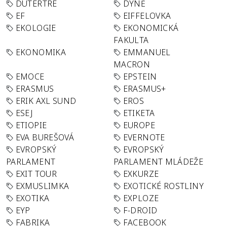
DUTERTRE
DÝNĚ
EF
EIFFELOVKA
EKOLOGIE
EKONOMICKÁ
FAKULTA
EKONOMIKA
EMMANUEL
MACRON
EMOCE
EPSTEIN
ERASMUS
ERASMUS+
ERIK AXL SUND
EROS
ESEJ
ETIKETA
ETIOPIE
EUROPE
EVA BUREŠOVÁ
EVERNOTE
EVROPSKÝ
EVROPSKÝ
PARLAMENT
PARLAMENT MLÁDEŽE
EXIT TOUR
EXKURZE
EXMUSLIMKA
EXOTICKÉ ROSTLINY
EXOTIKA
EXPLOZE
EYP
F-DROID
FABRIKA
FACEBOOK