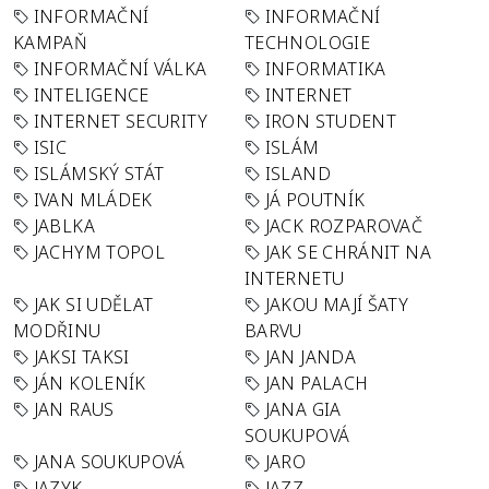
INFORMAČNÍ
INFORMAČNÍ
KAMPAŇ
TECHNOLOGIE
INFORMAČNÍ VÁLKA
INFORMATIKA
INTELIGENCE
INTERNET
INTERNET SECURITY
IRON STUDENT
ISIC
ISLÁM
ISLÁMSKÝ STÁT
ISLAND
IVAN MLÁDEK
JÁ POUTNÍK
JABLKA
JACK ROZPAROVAČ
JACHYM TOPOL
JAK SE CHRÁNIT NA
INTERNETU
JAK SI UDĚLAT
JAKOU MAJÍ ŠATY
MODŘINU
BARVU
JAKSI TAKSI
JAN JANDA
JÁN KOLENÍK
JAN PALACH
JAN RAUS
JANA GIA
SOUKUPOVÁ
JANA SOUKUPOVÁ
JARO
JAZYK
JAZZ