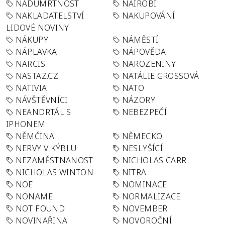
NADÚMRTNOST
NAIROBI
NAKLADATELSTVÍ
NAKUPOVÁNÍ
LIDOVÉ NOVINY
NÁKUPY
NÁMĚSTÍ
NÁPLAVKA
NÁPOVĚDA
NARCIS
NAROZENINY
NASTAZ.CZ
NATÁLIE GROSSOVÁ
NATIVIA
NATO
NÁVŠTĚVNÍCI
NÁZORY
NEANDRTÁL S
NEBEZPEČÍ
IPHONEM
NĚMČINA
NĚMECKO
NERVY V KÝBLU
NESLYŠÍCÍ
NEZAMĚSTNANOST
NICHOLAS CARR
NICHOLAS WINTON
NITRA
NOE
NOMINACE
NONAME
NORMALIZACE
NOT FOUND
NOVEMBER
NOVINAŘINA
NOVOROČNÍ