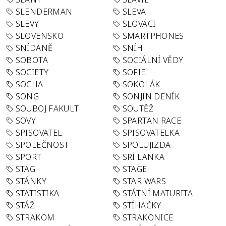
SLENDERMAN
SLEVA
SLEVY
SLOVÁCI
SLOVENSKO
SMARTPHONES
SNÍDANĚ
SNÍH
SOBOTA
SOCIÁLNÍ VĚDY
SOCIETY
SOFIE
SOCHA
SOKOLÁK
SONG
SONJIN DENÍK
SOUBOJ FAKULT
SOUTĚŽ
SOVY
SPARTAN RACE
SPISOVATEL
SPISOVATELKA
SPOLEČNOST
SPOLUJIZDA
SPORT
SRÍ LANKA
STAG
STAGE
STÁNKY
STAR WARS
STATISTIKA
STÁTNÍ MATURITA
STÁŽ
STÍHAČKY
STRAKOM
STRAKONICE