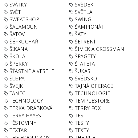
SVÁTKY
SVĚDEK
SVĚT
SVĚTLA
SWEATSHOP
SWING
ŠALAMOUN
ŠAMPIONÁT
ŠATOV
ŠATY
ŠÉFKUCHAŘ
ŠETŘENÍ
ŠIKANA
ŠIMEK A GROSSMAN
ŠKOLA
ŠPAGETY
ŠPERKY
ŠTAFETA
ŠŤASTNÉ A VESELÉ
ŠUKAS
ŠUSPA
ŠVÉDSKO
ŠVEJK
TAJNÁ OPERACE
TANEC
TECHNOLOGIE
TECHNOLOGY
TEMPLESTORE
TERKA DRÁBKOVÁ
TERRY FOX
TERRY HAYES
TEST
TĚSTOVINY
TESTY
TEXTAŘ
TEXTY
THE HOOLIGANS
THE PUB