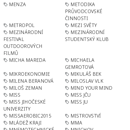
MENZA
METODIKA
PRŮVODCOVSKÉ
ČINNOSTI
METROPOL
MEZI SVĚTY
MEZINÁRODNÍ
MEZINÁRODNÍ
FESTIVAL
STUDENTSKÝ KLUB
OUTDOOROVÝCH
FILMŮ
MICHA MAREDA
MICHAELA
GEMROTOVÁ
MIKROEKONOMIE
MIKULÁŠ BEK
MILENA BERANOVÁ
MILOSLAV VLK
MILOŠ ZEMAN
MIND YOUR MIND
MISS
MISS JČU
MISS JIHOČESKÉ
MISS JU
UNIVERZITY
MISSAEROBIC2015
MISTROVSTVÍ
MLÁDEŽ KRAJI
MMA
MNEMOTECHNICKÉ
MNICHOV