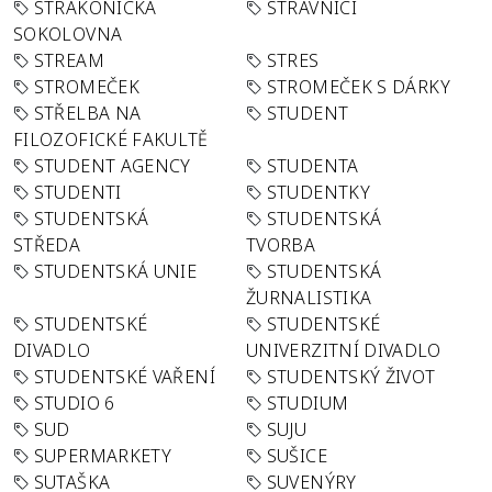
STRAKONICKÁ
STRÁVNÍCI
SOKOLOVNA
STREAM
STRES
STROMEČEK
STROMEČEK S DÁRKY
STŘELBA NA
STUDENT
FILOZOFICKÉ FAKULTĚ
STUDENT AGENCY
STUDENTA
STUDENTI
STUDENTKY
STUDENTSKÁ
STUDENTSKÁ
STŘEDA
TVORBA
STUDENTSKÁ UNIE
STUDENTSKÁ
ŽURNALISTIKA
STUDENTSKÉ
STUDENTSKÉ
DIVADLO
UNIVERZITNÍ DIVADLO
STUDENTSKÉ VAŘENÍ
STUDENTSKÝ ŽIVOT
STUDIO 6
STUDIUM
SUD
SUJU
SUPERMARKETY
SUŠICE
SUTAŠKA
SUVENÝRY