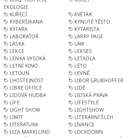
EKOLOGIE
KUŘECÍ
KVĚTÁK
KYBERŠIKANA
KYNUTÉ TĚSTO
KYTARA
KYTARISTA
LABORATOŘ
LARRY PAGE
LÁSKA
LAW
LEKCE
LEKSES
LENKA VYSOKÁ
LETADLA
LETNÍ KINO
LÉTO
LETOUN
LEVNĚ
LHOSTEJNOST
LIBOR GRUBHOFFER
LIBRE OFFICE
LIDÉ
LIDOVÁ HUDBA
LIDSKÁ PRÁVA
LIFE
LIFESTYLE
LIGHT SHOW
LIGHTSHOW
LIMIT
LITERÁRNÍ ŠLEH
LITERATURA
LÍVANCE
LIZA MARKLUND
LOCKDOWN