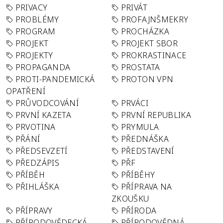
PRIVACY
PRIVÁT
PROBLÉMY
PROFAJNŠMEKRY
PROGRAM
PROCHÁZKA
PROJEKT
PROJEKT SBOR
PROJEKTY
PROKRASTINACE
PROPAGANDA
PROSTATA
PROTI-PANDEMICKÁ
PROTON VPN
OPATŘENÍ
PRŮVODCOVÁNÍ
PRVÁCI
PRVNÍ KAZETA
PRVNÍ REPUBLIKA
PRVOTINA
PRYMULA
PŘÁNÍ
PŘEDNÁŠKA
PŘEDSEVZETÍ
PŘEDSTAVENÍ
PŘEDZÁPIS
PŘF
PŘÍBĚH
PŘÍBĚHY
PŘIHLÁŠKA
PŘÍPRAVA NA
ZKOUŠKU
PŘÍPRAVY
PŘÍRODA
PŘÍRODOVĚDECKÁ
PŘÍRODOVĚDNÁ