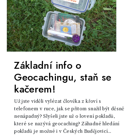
Základní info o
Geocachingu, staň se
kačerem!
Už jste viděli vylézat člověka z křoví s
telefonem v ruce, jak se přitom snažil být děsně
nenápadný? Slyšeli jste už o lovení pokladů,
které se nazývá geocaching? Záhadné hledání
pokladů je možné i v Českých Budějovicí...