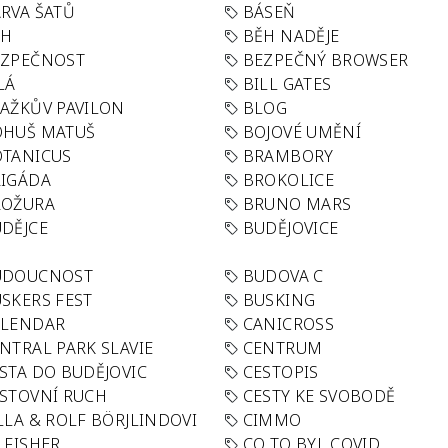
RVA ŠATŮ
BÁSEŇ
ĚH
BĚH NADĚJE
EZPEČNOST
BEZPEČNÝ BROWSER
LÁ
BILL GATES
AŽKŮV PAVILON
BLOG
OHUŠ MATUŠ
BOJOVÉ UMĚNÍ
TANICUS
BRAMBORY
IGÁDA
BROKOLICE
ROŽURA
BRUNO MARS
DĚJCE
BUDĚJOVICE
UDOUCNOST
BUDOVA C
SKERS FEST
BUSKING
ALENDAR
CANICROSS
NTRAL PARK SLAVIE
CENTRUM
STA DO BUDĚJOVIC
CESTOPIS
STOVNÍ RUCH
CESTY KE SVOBODĚ
LLA & ROLF BÖRJLINDOVI
CIMMO
 FISHER
CO TO BYL COVID