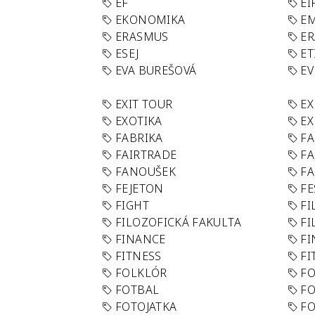
EF
EI
EKONOMIKA
E
ERASMUS
E
ESEJ
ET
EVA BUREŠOVÁ
E
EXIT TOUR
EX
EXOTIKA
EX
FABRIKA
F
FAIRTRADE
F
FANOUŠEK
FA
FEJETON
FE
FIGHT
FI
FILOZOFICKÁ FAKULTA
FI
FINANCE
F
FITNESS
FI
FOLKLÓR
F
FOTBAL
FO
FOTOJATKA
F