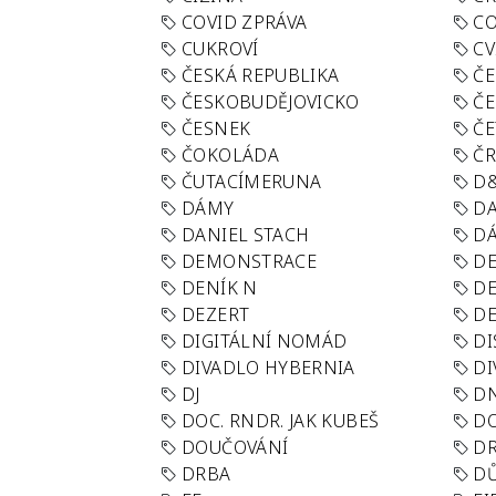
COVID ZPRÁVA
CO
CUKROVÍ
CV
ČESKÁ REPUBLIKA
ČE
ČESKOBUDĚJOVICKO
ČE
ČESNEK
ČE
ČOKOLÁDA
Č
ČUTACÍMERUNA
D
DÁMY
D
DANIEL STACH
D
DEMONSTRACE
DE
DENÍK N
DE
DEZERT
D
DIGITÁLNÍ NOMÁD
DI
DIVADLO HYBERNIA
DI
DJ
D
DOC. RNDR. JAK KUBEŠ
D
DOUČOVÁNÍ
D
DRBA
DŮ