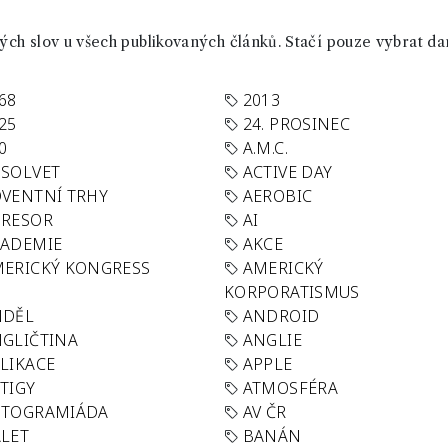
ch slov u všech publikovaných článků. Stačí pouze vybrat da
68
2013
25
24. PROSINEC
0
A.M.C.
SOLVET
ACTIVE DAY
VENTNÍ TRHY
AEROBIC
GRESOR
AI
KADEMIE
AKCE
ERICKÝ KONGRESS
AMERICKÝ
KORPORATISMUS
NDĚL
ANDROID
GLIČTINA
ANGLIE
LIKACE
APPLE
TIGY
ATMOSFÉRA
UTOGRAMIÁDA
AV ČR
LET
BANÁN