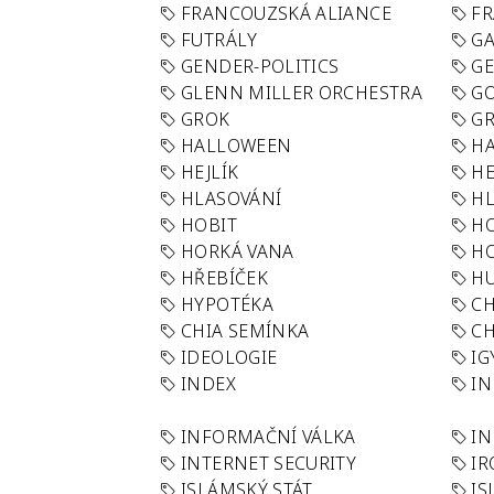
FRANCOUZSKÁ ALIANCE
FR
FUTRÁLY
G
GENDER-POLITICS
G
GLENN MILLER ORCHESTRA
GO
GROK
GR
HALLOWEEN
HA
HEJLÍK
HE
HLASOVÁNÍ
H
HOBIT
H
HORKÁ VANA
H
HŘEBÍČEK
H
HYPOTÉKA
CH
CHIA SEMÍNKA
CH
IDEOLOGIE
IG
INDEX
I
INFORMAČNÍ VÁLKA
IN
INTERNET SECURITY
IR
ISLÁMSKÝ STÁT
IS