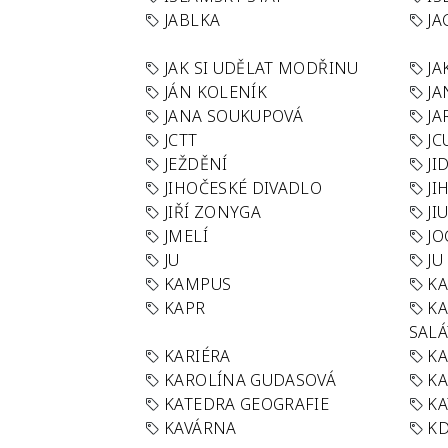
JABLKA
JA
JAK SI UDĚLAT MODŘINU
JA
JÁN KOLENÍK
JA
JANA SOUKUPOVÁ
JA
JCTT
JC
JEŽDĚNÍ
JI
JIHOČESKÉ DIVADLO
JI
JIŘÍ ZONYGA
JI
JMELÍ
JO
JU
JU
KAMPUS
KA
KAPR
K
SAL
KARIÉRA
KA
KAROLÍNA GUDASOVÁ
KA
KATEDRA GEOGRAFIE
KA
KAVÁRNA
KD