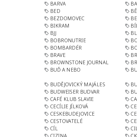
BARVA
BA
BED
B
BEZDOMOVEC
B
BIKRAM
BÍ
BJJ
BL
BOBRONUTRIE
B
BOMBARDÉR
BO
BRAVE
BR
BROWNSTONE JOURNAL
B
BUĎ A NEBO
BU
BUDĚJOVICKÝ MAJÁLES
B
BUDWEISER BUDVAR
BU
CAFÉ KLUB SLAVIE
C
CECÍLIE JÍLKOVÁ
CE
CESKEBUDEJOVICE
CE
CESTOVATELÉ
CE
CÍL
CI
CIZINA
CK