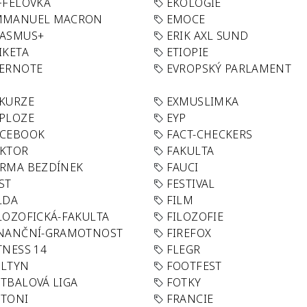
FFELOVKA
EKOLOGIE
MMANUEL MACRON
EMOCE
RASMUS+
ERIK AXL SUND
IKETA
ETIOPIE
VERNOTE
EVROPSKÝ PARLAMENT
KURZE
EXMUSLIMKA
PLOZE
EYP
ACEBOOK
FACT-CHECKERS
AKTOR
FAKULTA
RMA BEZDÍNEK
FAUCI
ST
FESTIVAL
LDA
FILM
LOZOFICKÁ-FAKULTA
FILOZOFIE
INANČNÍ-GRAMOTNOST
FIREFOX
TNESS 14
FLEGR
OLTYN
FOOTFEST
TBALOVÁ LIGA
FOTKY
OTONI
FRANCIE