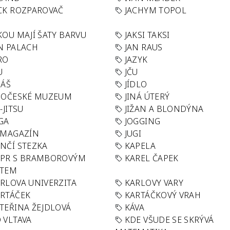
CK ROZPAROVAČ
JACHYM TOPOL
KOU MAJÍ ŠATY BARVU
JAKSI TAKSI
N PALACH
JAN RAUS
RO
JAZYK
U
JČU
DÁŠ
JÍDLO
HOČESKÉ MUZEUM
JINÁ ÚTERÝ
U-JITSU
JIŽAN A BLONDÝNA
GA
JOGGING
 MAGAZÍN
JUGI
NČÍ STEZKA
KAPELA
APR S BRAMBOROVÝM
KAREL ČAPEK
ÁTEM
RLOVA UNIVERZITA
KARLOVY VARY
RTÁČEK
KARTÁČKOVÝ VRAH
TEŘINA ŽEJDLOVÁ
KÁVA
 VLTAVA
KDE VŠUDE SE SKRÝVÁ