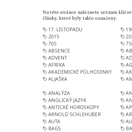
Na této stránce naleznete seznam klíčový
články, které byly takto označeny.
17. LISTOPADU
19
2015
20
70S
75
ABSENCE
AB
ADVENT
AD
AFRIKA
A
AKADEMICKÉ PŮLHODINKY
A
ALJAŠKA
AM
ANALÝZA
A
ANGLICKÝ JAZYK
AN
ANTICKÉ HOROSKOPY
AP
ARNOLD SCHLEHUBER
AR
AUTA
A
BAGS
BA