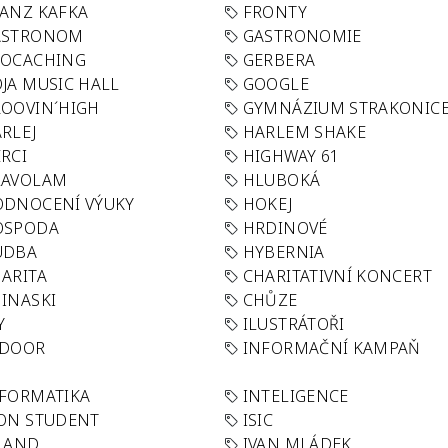
ANZ KAFKA
FRONTY
ASTRONOM
GASTRONOMIE
EOCACHING
GERBERA
JA MUSIC HALL
GOOGLE
OOVIN´HIGH
GYMNÁZIUM STRAKONIC
RLEJ
HARLEM SHAKE
RCI
HIGHWAY 61
LAVOLAM
HLUBOKÁ
ODNOCENÍ VÝUKY
HOKEJ
OSPODA
HRDINOVÉ
UDBA
HYBERNIA
ARITA
CHARITATIVNÍ KONCERT
INASKI
CHŮZE
Y
ILUSTRÁTOŘI
NDOOR
INFORMAČNÍ KAMPAŇ
FORMATIKA
INTELIGENCE
ON STUDENT
ISIC
LAND
IVAN MLÁDEK