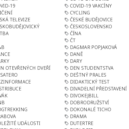
VID-19
COVID-19 VAKCÍNY
IČENÍ
CYCLING
SKÁ TELEVIZE
ČESKÉ BUDĚJOVICE
SKOBUDĚJOVICKÝ
ČESKOSLOVENSKO
TBA
ČÍNA
R
ČT
&B
DAGMAR POPJAKOVÁ
ANCE
DANĚ
ÁRKY
DARY
N OTEVŘENÝCH DVEŘÍ
DEN STUDENTSTVA
SATERO
DEŠTNÝ PRALES
EZINFORMACE
DIDAKTICKÝ TEST
STRIBUCE
DIVADELNÍ PŘEDSTAVENÍ
VÁK
DIVOKEJBILL
NB
DOBRODRUŽSTVÍ
OGTREKKING
DOKONALÉ TICHO
RABOVA
DRAMA
LEŽITÉ UDÁLOSTI
DUTERTRE