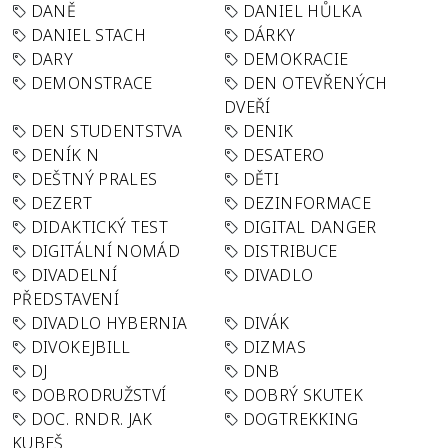
DANĚ
DANIEL HŮLKA
DANIEL STACH
DÁRKY
DARY
DEMOKRACIE
DEMONSTRACE
DEN OTEVŘENÝCH
DVEŘÍ
DEN STUDENTSTVA
DENIK
DENÍK N
DESATERO
DEŠTNÝ PRALES
DĚTI
DEZERT
DEZINFORMACE
DIDAKTICKÝ TEST
DIGITAL DANGER
DIGITÁLNÍ NOMÁD
DISTRIBUCE
DIVADELNÍ
DIVADLO
PŘEDSTAVENÍ
DIVADLO HYBERNIA
DIVÁK
DIVOKEJBILL
DIZMAS
DJ
DNB
DOBRODRUŽSTVÍ
DOBRÝ SKUTEK
DOC. RNDR. JAK
DOGTREKKING
KUBEŠ