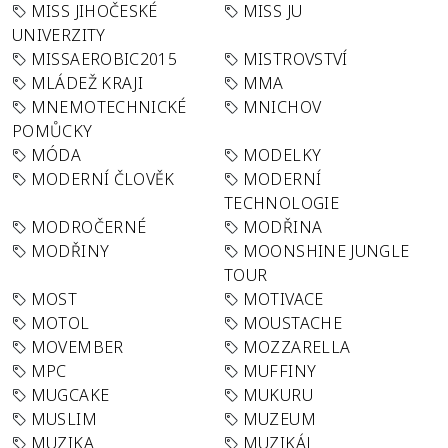
MISS JIHOČESKÉ
MISS JU
UNIVERZITY
MISSAEROBIC2015
MISTROVSTVÍ
MLÁDEŽ KRAJI
MMA
MNEMOTECHNICKÉ
MNICHOV
POMŮCKY
MÓDA
MODELKY
MODERNÍ ČLOVĚK
MODERNÍ
TECHNOLOGIE
MODROČERNÉ
MODŘINA
MODŘINY
MOONSHINE JUNGLE
TOUR
MOST
MOTIVACE
MOTOL
MOUSTACHE
MOVEMBER
MOZZARELLA
MPC
MUFFINY
MUGCAKE
MUKURU
MUSLIM
MUZEUM
MUZIKA
MUZIKÁL