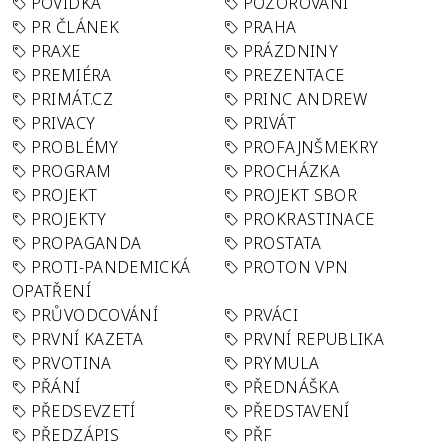
POVÍDKA
POZOROVÁNÍ
PR ČLÁNEK
PRAHA
PRAXE
PRÁZDNINY
PREMIÉRA
PREZENTACE
PRIMÁT.CZ
PRINC ANDREW
PRIVACY
PRIVÁT
PROBLÉMY
PROFAJNŠMEKRY
PROGRAM
PROCHÁZKA
PROJEKT
PROJEKT SBOR
PROJEKTY
PROKRASTINACE
PROPAGANDA
PROSTATA
PROTI-PANDEMICKÁ
PROTON VPN
OPATŘENÍ
PRŮVODCOVÁNÍ
PRVÁCI
PRVNÍ KAZETA
PRVNÍ REPUBLIKA
PRVOTINA
PRYMULA
PŘÁNÍ
PŘEDNÁŠKA
PŘEDSEVZETÍ
PŘEDSTAVENÍ
PŘEDZÁPIS
PŘF