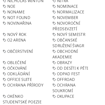
NICHOLAS WINTON
NITRA
NOE
NOMINACE
NONAME
NORMALIZACE
NOT FOUND
NOVEMBER
NOVINAŘINA
NOVOROČNÍ
PŘEDSEVZETÍ
NOVÝ ROK
NOVÝ SEMESTR
O2 ARENA
OBČANSKÉ
SDRUŽENÍ ŠVAGR
OBČERSTVENÍ
OBCHODNÍ
AKADEMIE
OBLEČENÍ
OBRAZY
OČKOVÁNÍ
OD DESÍTI K PĚTI
ODKLÁDÁNÍ
ODPAD FEST
OFFICE SUITE
OFFROAD
OCHRANA PŘÍRODY
OCHRANA
SOUKROMÍ
OKÉNKO
OKUPACE
STUDENTSKÉ POEZIE