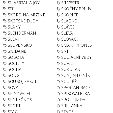
SILVERTAL A JOY
SILVESTR
SÍŤ
SKOČNÝ PŘÍLIV
SKORO-NA-MIZINE
SKOŘICE
SKOTSKÉ DUDY
SLADKÉ
SLANÝ
SLÁVIE
SLENDERMAN
SLEVA
SLEVY
SLOVÁCI
SLOVENSKO
SMARTPHONES
SNÍDANĚ
SNÍH
SOBOTA
SOCIÁLNÍ VĚDY
SOCIETY
SOFIE
SOCHA
SOKOLÁK
SONG
SONJIN DENÍK
SOUBOJ FAKULT
SOUTĚŽ
SOVY
SPARTAN RACE
SPISOVATEL
SPISOVATELKA
SPOLEČNOST
SPOLUJIZDA
SPORT
SRÍ LANKA
STAG
STAGE