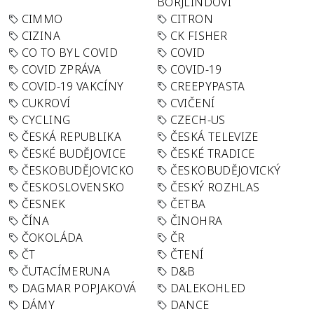
BÖRJLINDOVI
CIMMO
CITRON
CIZINA
CK FISHER
CO TO BYL COVID
COVID
COVID ZPRÁVA
COVID-19
COVID-19 VAKCÍNY
CREEPYPASTA
CUKROVÍ
CVIČENÍ
CYCLING
CZECH-US
ČESKÁ REPUBLIKA
ČESKÁ TELEVIZE
ČESKÉ BUDĚJOVICE
ČESKÉ TRADICE
ČESKOBUDĚJOVICKO
ČESKOBUDĚJOVICKÝ
ČESKOSLOVENSKO
ČESKÝ ROZHLAS
ČESNEK
ČETBA
ČÍNA
ČINOHRA
ČOKOLÁDA
ČR
ČT
ČTENÍ
ČUTACÍMERUNA
D&B
DAGMAR POPJAKOVÁ
DALEKOHLED
DÁMY
DANCE