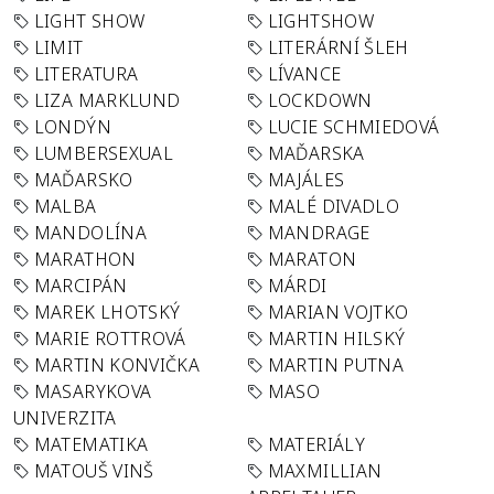
LIGHT SHOW
LIGHTSHOW
LIMIT
LITERÁRNÍ ŠLEH
LITERATURA
LÍVANCE
LIZA MARKLUND
LOCKDOWN
LONDÝN
LUCIE SCHMIEDOVÁ
LUMBERSEXUAL
MAĎARSKA
MAĎARSKO
MAJÁLES
MALBA
MALÉ DIVADLO
MANDOLÍNA
MANDRAGE
MARATHON
MARATON
MARCIPÁN
MÁRDI
MAREK LHOTSKÝ
MARIAN VOJTKO
MARIE ROTTROVÁ
MARTIN HILSKÝ
MARTIN KONVIČKA
MARTIN PUTNA
MASARYKOVA
MASO
UNIVERZITA
MATEMATIKA
MATERIÁLY
MATOUŠ VINŠ
MAXMILLIAN