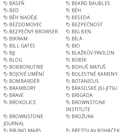
BÁSEŇ
BEARD BAUBLES
BED
BĚH
BĚH NADĚJE
BESEDA
BEZDOMOVEC
BEZPEČNOST
BEZPEČNÝ BROWSER
BIG BEN
BIKRAM
BÍLÁ
BILL GATES
BIO
BJJ
BLAŽKŮV PAVILON
BLOG
BOBÍK
BOBRONUTRIE
BOHUŠ MATUŠ
BOJOVÉ UMĚNÍ
BOLESTNÉ KAMENY
BOMBARDÉR
BOTANICUS
BRAMBORY
BRASILSKÉ JIU-JITSU
BRAVE
BRIGÁDA
BROKOLICE
BROWNSTONE
INSTITUTE
BROWNSTONE
BROŽURA
JOURNAL
BRUNO MARS
BŘETISLAV ROHÁČEK