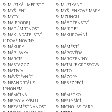
MUZIKÁL MEFISTO
MUZIKANT
MYŠLENÍ
MYŠLENKOVÉ MAPY
MÝTY
MZUNGU
NA PRODEJ
NÁBOŽENSTVÍ
NADÚMRTNOST
NAIROBI
NAKLADATELSTVÍ
NAKUPOVÁNÍ
LIDOVÉ NOVINY
NÁKUPY
NÁMĚSTÍ
NÁPLAVKA
NÁPOVĚDA
NARCIS
NAROZENINY
NASTAZ.CZ
NATÁLIE GROSSOVÁ
NATIVIA
NATO
NÁVŠTĚVNÍCI
NÁZORY
NEANDRTÁL S
NEBEZPEČÍ
IPHONEM
NĚMČINA
NĚMECKO
NERVY V KÝBLU
NESLYŠÍCÍ
NEZAMĚSTNANOST
NICHOLAS CARR