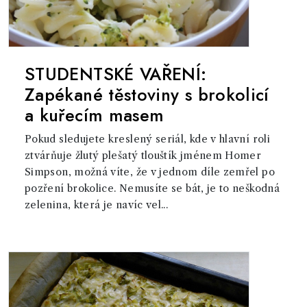
STUDENTSKÉ VAŘENÍ:
Zapékané těstoviny s brokolicí
a kuřecím masem
Pokud sledujete kreslený seriál, kde v hlavní roli
ztvárňuje žlutý plešatý tlouštík jménem Homer
Simpson, možná víte, že v jednom díle zemřel po
pozření brokolice. Nemusíte se bát, je to neškodná
zelenina, která je navíc vel...