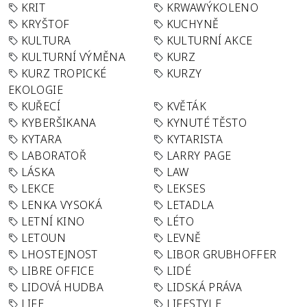
KRIT
KRWAWÝKOLENO
KRYŠTOF
KUCHYNĚ
KULTURA
KULTURNÍ AKCE
KULTURNÍ VÝMĚNA
KURZ
KURZ TROPICKÉ
KURZY
EKOLOGIE
KUŘECÍ
KVĚTÁK
KYBERŠIKANA
KYNUTÉ TĚSTO
KYTARA
KYTARISTA
LABORATOŘ
LARRY PAGE
LÁSKA
LAW
LEKCE
LEKSES
LENKA VYSOKÁ
LETADLA
LETNÍ KINO
LÉTO
LETOUN
LEVNĚ
LHOSTEJNOST
LIBOR GRUBHOFFER
LIBRE OFFICE
LIDÉ
LIDOVÁ HUDBA
LIDSKÁ PRÁVA
LIFE
LIFESTYLE