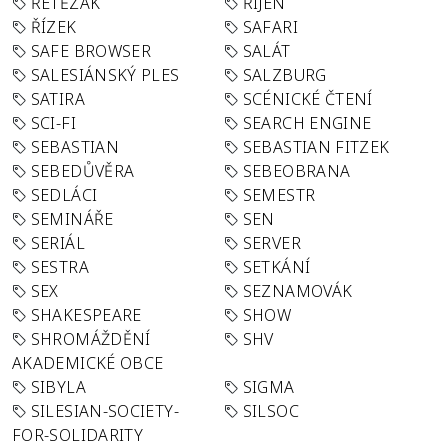
ŘETĚZÁK
ŘÍJEN
ŘÍZEK
SAFARI
SAFE BROWSER
SALÁT
SALESIÁNSKÝ PLES
SALZBURG
SATIRA
SCÉNICKÉ ČTENÍ
SCI-FI
SEARCH ENGINE
SEBASTIAN
SEBASTIAN FITZEK
SEBEDŮVĚRA
SEBEOBRANA
SEDLÁCI
SEMESTR
SEMINÁŘE
SEN
SERIÁL
SERVER
SESTRA
SETKÁNÍ
SEX
SEZNAMOVÁK
SHAKESPEARE
SHOW
SHROMÁŽDĚNÍ
SHV
AKADEMICKÉ OBCE
SIBYLA
SIGMA
SILESIAN-SOCIETY-
SILSOC
FOR-SOLIDARITY