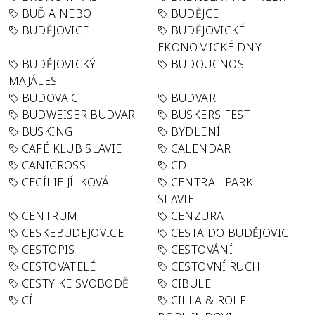
BUĎ A NEBO
BUDĚJCE
BUDĚJOVICE
BUDĚJOVICKÉ
EKONOMICKÉ DNY
BUDĚJOVICKÝ
BUDOUCNOST
MAJÁLES
BUDOVA C
BUDVAR
BUDWEISER BUDVAR
BUSKERS FEST
BUSKING
BYDLENÍ
CAFÉ KLUB SLAVIE
CALENDAR
CANICROSS
CD
CECÍLIE JÍLKOVÁ
CENTRAL PARK
SLAVIE
CENTRUM
CENZURA
CESKEBUDEJOVICE
CESTA DO BUDĚJOVIC
CESTOPIS
CESTOVÁNÍ
CESTOVATELÉ
CESTOVNÍ RUCH
CESTY KE SVOBODĚ
CIBULE
CÍL
CILLA & ROLF