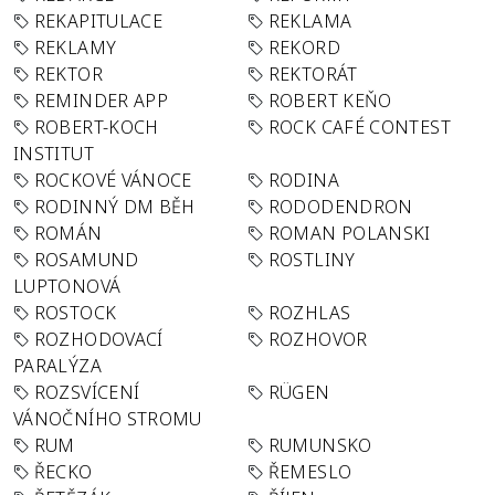
REKAPITULACE
REKLAMA
REKLAMY
REKORD
REKTOR
REKTORÁT
REMINDER APP
ROBERT KEŇO
ROBERT-KOCH
ROCK CAFÉ CONTEST
INSTITUT
ROCKOVÉ VÁNOCE
RODINA
RODINNÝ DM BĚH
RODODENDRON
ROMÁN
ROMAN POLANSKI
ROSAMUND
ROSTLINY
LUPTONOVÁ
ROSTOCK
ROZHLAS
ROZHODOVACÍ
ROZHOVOR
PARALÝZA
ROZSVÍCENÍ
RÜGEN
VÁNOČNÍHO STROMU
RUM
RUMUNSKO
ŘECKO
ŘEMESLO