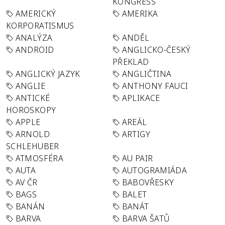
KONGRESS
AMERICKÝ
AMERIKA
KORPORATISMUS
ANALÝZA
ANDĚL
ANDROID
ANGLICKO-ČESKÝ
PŘEKLAD
ANGLICKÝ JAZYK
ANGLIČTINA
ANGLIE
ANTHONY FAUCI
ANTICKÉ
APLIKACE
HOROSKOPY
APPLE
AREÁL
ARNOLD
ARTIGY
SCHLEHUBER
ATMOSFÉRA
AU PAIR
AUTA
AUTOGRAMIÁDA
AV ČR
BABOVŘESKY
BAGS
BALET
BANÁN
BANÁT
BARVA
BARVA ŠATŮ