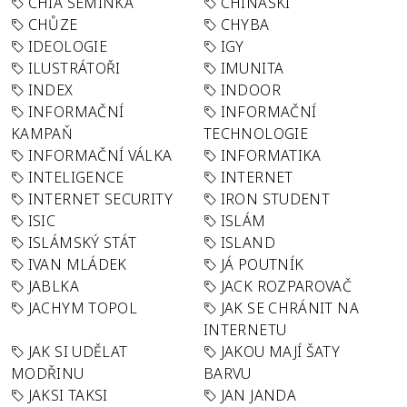
CHIA SEMÍNKA
CHINASKI
CHŮZE
CHYBA
IDEOLOGIE
IGY
ILUSTRÁTOŘI
IMUNITA
INDEX
INDOOR
INFORMAČNÍ
INFORMAČNÍ
KAMPAŇ
TECHNOLOGIE
INFORMAČNÍ VÁLKA
INFORMATIKA
INTELIGENCE
INTERNET
INTERNET SECURITY
IRON STUDENT
ISIC
ISLÁM
ISLÁMSKÝ STÁT
ISLAND
IVAN MLÁDEK
JÁ POUTNÍK
JABLKA
JACK ROZPAROVAČ
JACHYM TOPOL
JAK SE CHRÁNIT NA
INTERNETU
JAK SI UDĚLAT
JAKOU MAJÍ ŠATY
MODŘINU
BARVU
JAKSI TAKSI
JAN JANDA