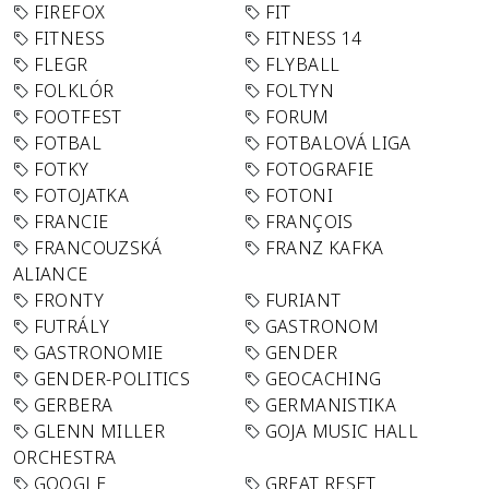
FIREFOX
FIT
FITNESS
FITNESS 14
FLEGR
FLYBALL
FOLKLÓR
FOLTYN
FOOTFEST
FORUM
FOTBAL
FOTBALOVÁ LIGA
FOTKY
FOTOGRAFIE
FOTOJATKA
FOTONI
FRANCIE
FRANÇOIS
FRANCOUZSKÁ
FRANZ KAFKA
ALIANCE
FRONTY
FURIANT
FUTRÁLY
GASTRONOM
GASTRONOMIE
GENDER
GENDER-POLITICS
GEOCACHING
GERBERA
GERMANISTIKA
GLENN MILLER
GOJA MUSIC HALL
ORCHESTRA
GOOGLE
GREAT RESET