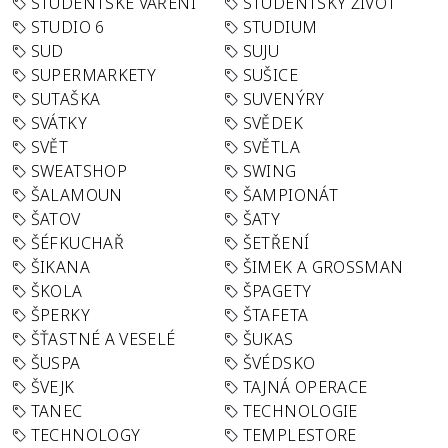
STUDENTSKÉ VAŘENÍ
STUDENTSKÝ ŽIVOT
STUDIO 6
STUDIUM
SUD
SUJU
SUPERMARKETY
SUŠICE
SUTAŠKA
SUVENÝRY
SVÁTKY
SVĚDEK
SVĚT
SVĚTLA
SWEATSHOP
SWING
ŠALAMOUN
ŠAMPIONÁT
ŠATOV
ŠATY
ŠÉFKUCHAŘ
ŠETŘENÍ
ŠIKANA
ŠIMEK A GROSSMAN
ŠKOLA
ŠPAGETY
ŠPERKY
ŠTAFETA
ŠŤASTNÉ A VESELÉ
ŠUKAS
ŠUSPA
ŠVÉDSKO
ŠVEJK
TAJNÁ OPERACE
TANEC
TECHNOLOGIE
TECHNOLOGY
TEMPLESTORE