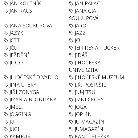
JÁN KOLENÍK
JAN PALACH
JAN RAUS
JANA GIA
SOUKUPOVÁ
JANA SOUKUPOVÁ
JARO
JAZYK
JAZZ
JCTT
JCU
JČU
JEFFREY A. TUCKER
JEŽDĚNÍ
JIDÁŠ
JÍDLO
JIHOČESKÁ
UNIVERZITA
JIHOČESKÉ DIVADLO
JIHOČESKÉ MUZEUM
JINÁ ÚTERÝ
JÍŘÍ POSPÍŠIL
JIŘÍ ZONYGA
JIU-JITSU
JIŽAN A BLONDÝNA
JIŽNÍ ČECHY
JMELÍ
JOGA
JOGGING
JOPLIN
JU
JU MAGAZÍN
JUGI
JUMAGAZÍN
KAMPUS
KANČÍ STEZKA