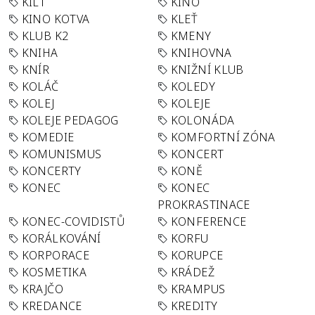
KILT
KINO
KINO KOTVA
KLEŤ
KLUB K2
KMENY
KNIHA
KNIHOVNA
KNÍR
KNIŽNÍ KLUB
KOLÁČ
KOLEDY
KOLEJ
KOLEJE
KOLEJE PEDAGOG
KOLONÁDA
KOMEDIE
KOMFORTNÍ ZÓNA
KOMUNISMUS
KONCERT
KONCERTY
KONĚ
KONEC
KONEC
PROKRASTINACE
KONEC-COVIDISTŮ
KONFERENCE
KORÁLKOVÁNÍ
KORFU
KORPORACE
KORUPCE
KOSMETIKA
KRÁDEŽ
KRAJČO
KRAMPUS
KREDANCE
KREDITY