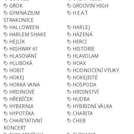
GROK
GROOVIN´HIGH
GYMNÁZIUM
H.E.A.T.
STRAKONICE
HALLOWEEN
HARLEJ
HARLEM SHAKE
HÁZENÁ
HEJLÍK
HERCI
HIGHWAY 61
HISTORIE
HLASOVÁNÍ
HLAVOLAM
HLUBOKÁ
HOAX
HOBIT
HODNOCENÍ VÝUKY
HOKEJ
HOKEJISTÉ
HORKÁ VANA
HOSPODA
HRDINOVÉ
HRDINSTVÍ
HŘEBÍČEK
HUDBA
HYBERNIA
HYBRIDNÍ VÁLKA
HYPOTÉKA
CHARITA
CHARITATIVNÍ
CHEB
KONCERT