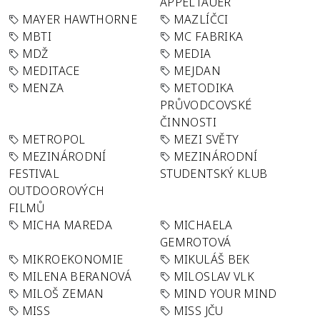
APPELTAUER
MAYER HAWTHORNE
MAZLÍČCI
MBTI
MC FABRIKA
MDŽ
MEDIA
MEDITACE
MEJDAN
MENZA
METODIKA
PRŮVODCOVSKÉ
ČINNOSTI
METROPOL
MEZI SVĚTY
MEZINÁRODNÍ
MEZINÁRODNÍ
FESTIVAL
STUDENTSKÝ KLUB
OUTDOOROVÝCH
FILMŮ
MICHA MAREDA
MICHAELA
GEMROTOVÁ
MIKROEKONOMIE
MIKULÁŠ BEK
MILENA BERANOVÁ
MILOSLAV VLK
MILOŠ ZEMAN
MIND YOUR MIND
MISS
MISS JČU