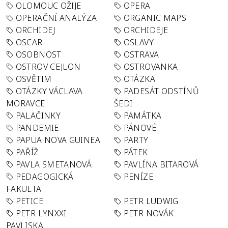
OLOMOUC OŽIJE
OPERA
OPERAČNÍ ANALÝZA
ORGANIC MAPS
ORCHIDEJ
ORCHIDEJE
OSCAR
OSLAVY
OSOBNOST
OSTRAVA
OSTROV CEJLON
OSTROVANKA
OSVĚTIM
OTÁZKA
OTÁZKY VÁCLAVA
PADESÁT ODSTÍNŮ
MORAVCE
ŠEDI
PALAČINKY
PAMÁTKA
PANDEMIE
PÁNOVÉ
PAPUA NOVA GUINEA
PARTY
PAŘÍŽ
PÁTEK
PAVLA SMETANOVÁ
PAVLÍNA BITAROVÁ
PEDAGOGICKÁ
PENÍZE
FAKULTA
PETICE
PETR LUDWIG
PETR LYNXXI
PETR NOVÁK
PAVLISKA