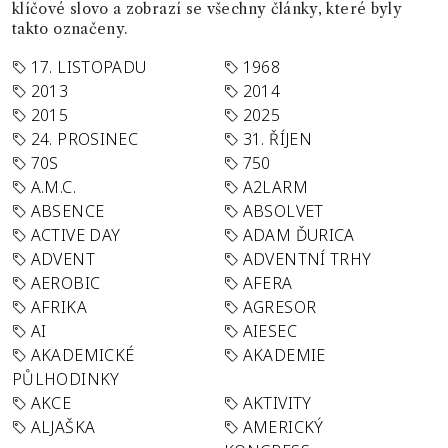
klíčové slovo a zobrazí se všechny články, které byly
takto označeny.
17. LISTOPADU
1968
2013
2014
2015
2025
24. PROSINEC
31. ŘÍJEN
70S
750
A.M.C.
A2LARM
ABSENCE
ABSOLVET
ACTIVE DAY
ADAM ĎURICA
ADVENT
ADVENTNÍ TRHY
AEROBIC
AFERA
AFRIKA
AGRESOR
AI
AIESEC
AKADEMICKÉ
AKADEMIE
PŮLHODINKY
AKCE
AKTIVITY
ALJAŠKA
AMERICKÝ