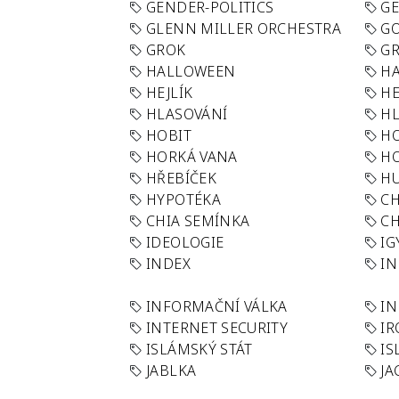
GENDER-POLITICS
G
GLENN MILLER ORCHESTRA
GO
GROK
GR
HALLOWEEN
HA
HEJLÍK
HE
HLASOVÁNÍ
H
HOBIT
H
HORKÁ VANA
H
HŘEBÍČEK
H
HYPOTÉKA
CH
CHIA SEMÍNKA
CH
IDEOLOGIE
IG
INDEX
I
INFORMAČNÍ VÁLKA
IN
INTERNET SECURITY
IR
ISLÁMSKÝ STÁT
IS
JABLKA
JA