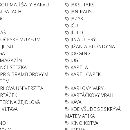
KOU MAJÍ ŠATY BARVU
JAKSI TAKSI
N PALACH
JAN RAUS
RO
JAZYK
U
JČU
DÁŠ
JÍDLO
HOČESKÉ MUZEUM
JINÁ ÚTERÝ
U-JITSU
JIŽAN A BLONDÝNA
GA
JOGGING
 MAGAZÍN
JUGI
NČÍ STEZKA
KAPELA
APR S BRAMBOROVÝM
KAREL ČAPEK
ÁTEM
RLOVA UNIVERZITA
KARLOVY VARY
RTÁČEK
KARTÁČKOVÝ VRAH
TEŘINA ŽEJDLOVÁ
KÁVA
 VLTAVA
KDE VŠUDE SE SKRÝVÁ
MATEMATIKA
INO
KINO KOTVA