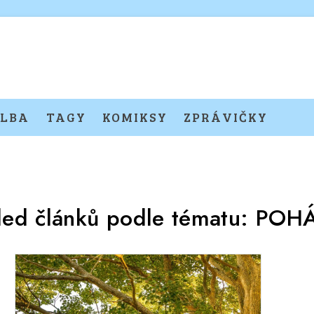
LBA
TAGY
KOMIKSY
ZPRÁVIČKY
led článků podle tématu:
POH