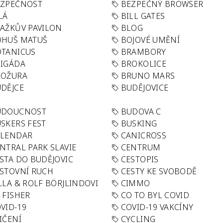
EZPEČNOST
BEZPEČNÝ BROWSER
LÁ
BILL GATES
AŽKŮV PAVILON
BLOG
OHUŠ MATUŠ
BOJOVÉ UMĚNÍ
TANICUS
BRAMBORY
IGÁDA
BROKOLICE
ROŽURA
BRUNO MARS
DĚJCE
BUDĚJOVICE
UDOUCNOST
BUDOVA C
SKERS FEST
BUSKING
ALENDAR
CANICROSS
NTRAL PARK SLAVIE
CENTRUM
STA DO BUDĚJOVIC
CESTOPIS
STOVNÍ RUCH
CESTY KE SVOBODĚ
LLA & ROLF BÖRJLINDOVI
CIMMO
 FISHER
CO TO BYL COVID
VID-19
COVID-19 VAKCÍNY
IČENÍ
CYCLING