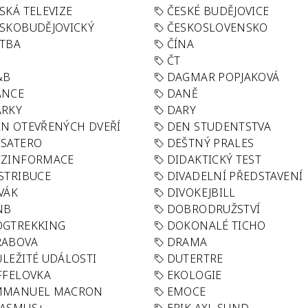
SKÁ TELEVIZE
ČESKÉ BUDĚJOVICE
SKOBUDĚJOVICKÝ
ČESKOSLOVENSKO
TBA
ČÍNA
R
ČT
&B
DAGMAR POPJAKOVÁ
ANCE
DANĚ
ÁRKY
DARY
N OTEVŘENÝCH DVEŘÍ
DEN STUDENTSTVA
SATERO
DEŠTNÝ PRALES
EZINFORMACE
DIDAKTICKÝ TEST
STRIBUCE
DIVADELNÍ PŘEDSTAVENÍ
VÁK
DIVOKEJBILL
NB
DOBRODRUŽSTVÍ
OGTREKKING
DOKONALÉ TICHO
RABOVA
DRAMA
LEŽITÉ UDÁLOSTI
DUTERTRE
FFELOVKA
EKOLOGIE
MMANUEL MACRON
EMOCE