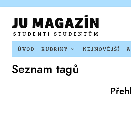
ÚVOD
RUBRIKY
NEJNOVĚJŠÍ
A
Seznam tagů
Přeh