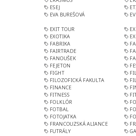
ERASMUS
E
ESEJ
ET
EVA BUREŠOVÁ
E
EXIT TOUR
EX
EXOTIKA
EX
FABRIKA
F
FAIRTRADE
F
FANOUŠEK
FA
FEJETON
FE
FIGHT
FI
FILOZOFICKÁ FAKULTA
FI
FINANCE
F
FITNESS
FI
FOLKLÓR
F
FOTBAL
FO
FOTOJATKA
F
FRANCOUZSKÁ ALIANCE
FR
FUTRÁLY
G