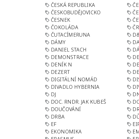
ČESKÁ REPUBLIKA
ČE
ČESKOBUDĚJOVICKO
ČE
ČESNEK
ČE
ČOKOLÁDA
Č
ČUTACÍMERUNA
D
DÁMY
D
DANIEL STACH
D
DEMONSTRACE
DE
DENÍK N
DE
DEZERT
D
DIGITÁLNÍ NOMÁD
DI
DIVADLO HYBERNIA
DI
DJ
D
DOC. RNDR. JAK KUBEŠ
D
DOUČOVÁNÍ
D
DRBA
DŮ
EF
EI
EKONOMIKA
E