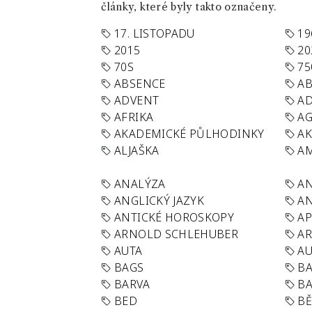
články, které byly takto označeny.
17. LISTOPADU
19
2015
20
70S
75
ABSENCE
AB
ADVENT
AD
AFRIKA
A
AKADEMICKÉ PŮLHODINKY
A
ALJAŠKA
AM
ANALÝZA
A
ANGLICKÝ JAZYK
AN
ANTICKÉ HOROSKOPY
AP
ARNOLD SCHLEHUBER
AR
AUTA
A
BAGS
BA
BARVA
BA
BED
B