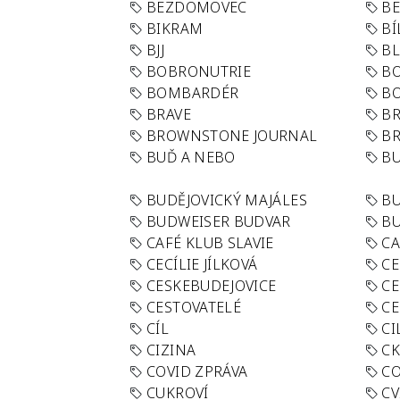
BEZDOMOVEC
B
BIKRAM
BÍ
BJJ
BL
BOBRONUTRIE
B
BOMBARDÉR
BO
BRAVE
BR
BROWNSTONE JOURNAL
B
BUĎ A NEBO
BU
BUDĚJOVICKÝ MAJÁLES
B
BUDWEISER BUDVAR
BU
CAFÉ KLUB SLAVIE
C
CECÍLIE JÍLKOVÁ
CE
CESKEBUDEJOVICE
CE
CESTOVATELÉ
CE
CÍL
CI
CIZINA
CK
COVID ZPRÁVA
CO
CUKROVÍ
CV