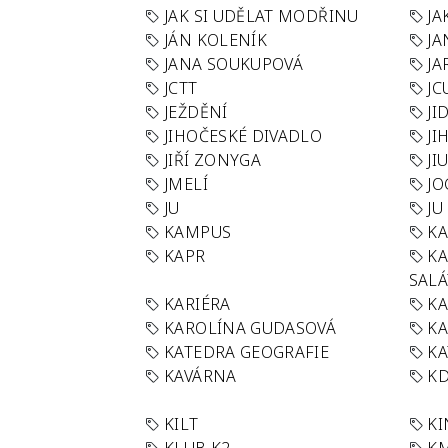
JAK SI UDĚLAT MODŘINU
JA
JÁN KOLENÍK
JA
JANA SOUKUPOVÁ
JA
JCTT
JC
JEŽDĚNÍ
JI
JIHOČESKÉ DIVADLO
JI
JIŘÍ ZONYGA
JI
JMELÍ
JO
JU
JU
KAMPUS
KA
KAPR
K
SAL
KARIÉRA
KA
KAROLÍNA GUDASOVÁ
KA
KATEDRA GEOGRAFIE
KA
KAVÁRNA
KD
KILT
K