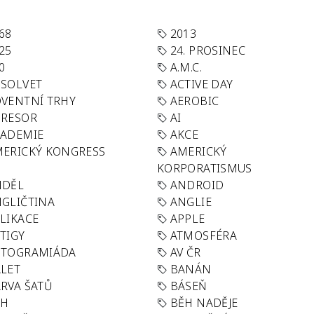
68
2013
25
24. PROSINEC
0
A.M.C.
SOLVET
ACTIVE DAY
VENTNÍ TRHY
AEROBIC
GRESOR
AI
KADEMIE
AKCE
ERICKÝ KONGRESS
AMERICKÝ
KORPORATISMUS
NDĚL
ANDROID
GLIČTINA
ANGLIE
LIKACE
APPLE
TIGY
ATMOSFÉRA
UTOGRAMIÁDA
AV ČR
LET
BANÁN
RVA ŠATŮ
BÁSEŇ
ĚH
BĚH NADĚJE