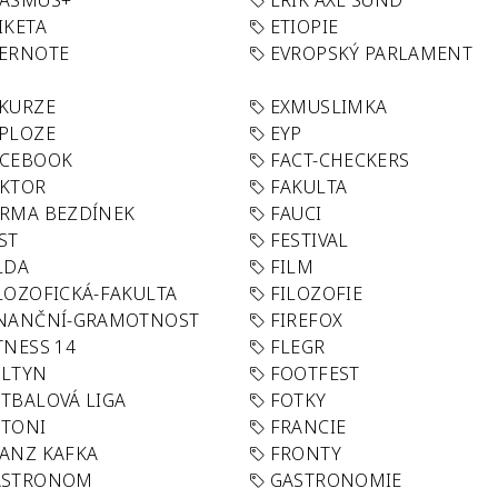
RASMUS+
ERIK AXL SUND
IKETA
ETIOPIE
VERNOTE
EVROPSKÝ PARLAMENT
KURZE
EXMUSLIMKA
PLOZE
EYP
ACEBOOK
FACT-CHECKERS
AKTOR
FAKULTA
RMA BEZDÍNEK
FAUCI
ST
FESTIVAL
LDA
FILM
LOZOFICKÁ-FAKULTA
FILOZOFIE
INANČNÍ-GRAMOTNOST
FIREFOX
TNESS 14
FLEGR
OLTYN
FOOTFEST
TBALOVÁ LIGA
FOTKY
OTONI
FRANCIE
ANZ KAFKA
FRONTY
ASTRONOM
GASTRONOMIE