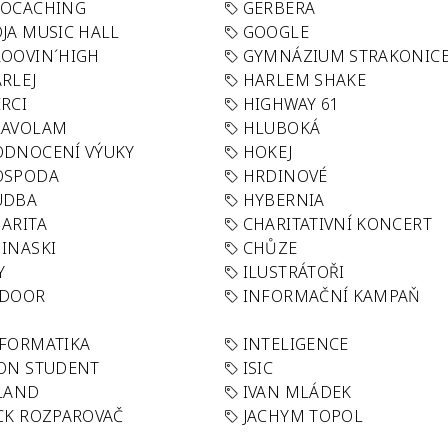
EOCACHING
GERBERA
JA MUSIC HALL
GOOGLE
OOVIN´HIGH
GYMNÁZIUM STRAKONIC
RLEJ
HARLEM SHAKE
RCI
HIGHWAY 61
LAVOLAM
HLUBOKÁ
ODNOCENÍ VÝUKY
HOKEJ
OSPODA
HRDINOVÉ
UDBA
HYBERNIA
ARITA
CHARITATIVNÍ KONCERT
INASKI
CHŮZE
Y
ILUSTRÁTOŘI
NDOOR
INFORMAČNÍ KAMPAŇ
FORMATIKA
INTELIGENCE
ON STUDENT
ISIC
LAND
IVAN MLÁDEK
CK ROZPAROVAČ
JACHYM TOPOL