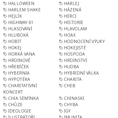
HALLOWEEN
HARLEJ
HARLEM SHAKE
HÁZENÁ
HEJLÍK
HERCI
HIGHWAY 61
HISTORIE
HLASOVÁNÍ
HLAVOLAM
HLUBOKÁ
HOAX
HOBIT
HODNOCENÍ VÝUKY
HOKEJ
HOKEJISTÉ
HORKÁ VANA
HOSPODA
HRDINOVÉ
HRDINSTVÍ
HŘEBÍČEK
HUDBA
HYBERNIA
HYBRIDNÍ VÁLKA
HYPOTÉKA
CHARITA
CHARITATIVNÍ
CHEB
KONCERT
CHIA SEMÍNKA
CHINASKI
CHŮZE
CHYBA
IDEOLOGIE
IGY
ILUSTRÁTOŘI
IMUNITA