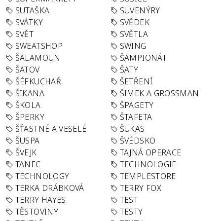
SUTAŠKA
SUVENÝRY
SVÁTKY
SVĚDEK
SVĚT
SVĚTLA
SWEATSHOP
SWING
ŠALAMOUN
ŠAMPIONÁT
ŠATOV
ŠATY
ŠÉFKUCHAŘ
ŠETŘENÍ
ŠIKANA
ŠIMEK A GROSSMAN
ŠKOLA
ŠPAGETY
ŠPERKY
ŠTAFETA
ŠŤASTNÉ A VESELÉ
ŠUKAS
ŠUSPA
ŠVÉDSKO
ŠVEJK
TAJNÁ OPERACE
TANEC
TECHNOLOGIE
TECHNOLOGY
TEMPLESTORE
TERKA DRÁBKOVÁ
TERRY FOX
TERRY HAYES
TEST
TĚSTOVINY
TESTY