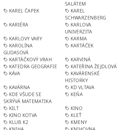
SALÁTEM
KAREL ČAPEK
KAREL
SCHWARZENBERG
KARIÉRA
KARLOVA
UNIVERZITA
KARLOVY VARY
KARMA
KAROLÍNA
KARTÁČEK
GUDASOVÁ
KARTÁČKOVÝ VRAH
KARVINÁ
KATEDRA GEOGRAFIE
KATEŘINA ŽEJDLOVÁ
KÁVA
KAVÁRENSKÉ
HISTORKY
KAVÁRNA
KD VLTAVA
KDE VŠUDE SE
KEŇA
SKRÝVÁ MATEMATIKA
KILT
KINO
KINO KOTVA
KLEŤ
KLUB K2
KMENY
KNIHA
KNIHOVNA