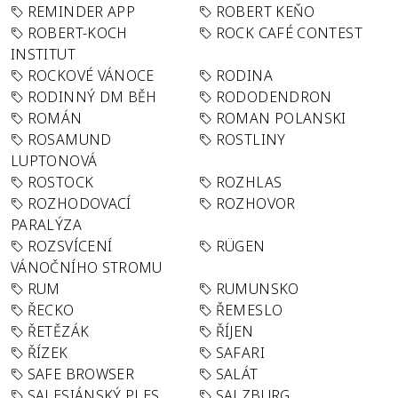
REMINDER APP
ROBERT KEŇO
ROBERT-KOCH
ROCK CAFÉ CONTEST
INSTITUT
ROCKOVÉ VÁNOCE
RODINA
RODINNÝ DM BĚH
RODODENDRON
ROMÁN
ROMAN POLANSKI
ROSAMUND
ROSTLINY
LUPTONOVÁ
ROSTOCK
ROZHLAS
ROZHODOVACÍ
ROZHOVOR
PARALÝZA
ROZSVÍCENÍ
RÜGEN
VÁNOČNÍHO STROMU
RUM
RUMUNSKO
ŘECKO
ŘEMESLO
ŘETĚZÁK
ŘÍJEN
ŘÍZEK
SAFARI
SAFE BROWSER
SALÁT
SALESIÁNSKÝ PLES
SALZBURG