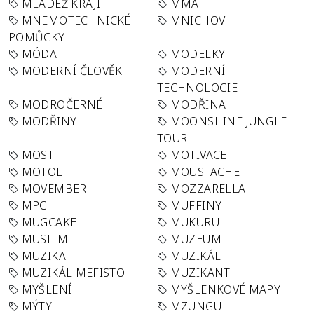
MLÁDEŽ KRAJI
MMA
MNEMOTECHNICKÉ
MNICHOV
POMŮCKY
MÓDA
MODELKY
MODERNÍ ČLOVĚK
MODERNÍ
TECHNOLOGIE
MODROČERNÉ
MODŘINA
MODŘINY
MOONSHINE JUNGLE
TOUR
MOST
MOTIVACE
MOTOL
MOUSTACHE
MOVEMBER
MOZZARELLA
MPC
MUFFINY
MUGCAKE
MUKURU
MUSLIM
MUZEUM
MUZIKA
MUZIKÁL
MUZIKÁL MEFISTO
MUZIKANT
MYŠLENÍ
MYŠLENKOVÉ MAPY
MÝTY
MZUNGU