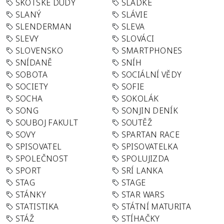
SKOTSKÉ DUDY
SLADKÉ
SLANÝ
SLÁVIE
SLENDERMAN
SLEVA
SLEVY
SLOVÁCI
SLOVENSKO
SMARTPHONES
SNÍDANĚ
SNÍH
SOBOTA
SOCIÁLNÍ VĚDY
SOCIETY
SOFIE
SOCHA
SOKOLÁK
SONG
SONJIN DENÍK
SOUBOJ FAKULT
SOUTĚŽ
SOVY
SPARTAN RACE
SPISOVATEL
SPISOVATELKA
SPOLEČNOST
SPOLUJIZDA
SPORT
SRÍ LANKA
STAG
STAGE
STÁNKY
STAR WARS
STATISTIKA
STÁTNÍ MATURITA
STÁŽ
STÍHAČKY