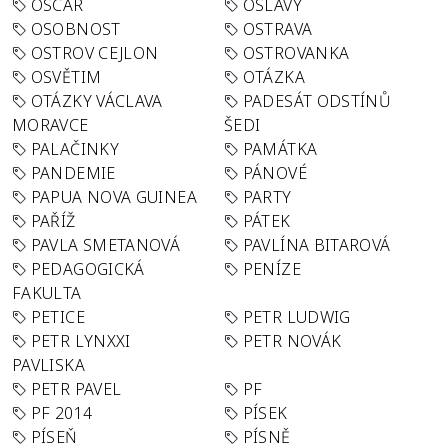
OSCAR
OSLAVY
OSOBNOST
OSTRAVA
OSTROV CEJLON
OSTROVANKA
OSVĚTIM
OTÁZKA
OTÁZKY VÁCLAVA
PADESÁT ODSTÍNŮ
MORAVCE
ŠEDI
PALAČINKY
PAMÁTKA
PANDEMIE
PÁNOVÉ
PAPUA NOVA GUINEA
PARTY
PAŘÍŽ
PÁTEK
PAVLA SMETANOVÁ
PAVLÍNA BITAROVÁ
PEDAGOGICKÁ
PENÍZE
FAKULTA
PETICE
PETR LUDWIG
PETR LYNXXI
PETR NOVÁK
PAVLISKA
PETR PAVEL
PF
PF 2014
PÍSEK
PÍSEŇ
PÍSNĚ