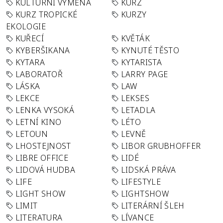
KULTURNÍ VÝMĚNA
KURZ
KURZ TROPICKÉ
KURZY
EKOLOGIE
KUŘECÍ
KVĚTÁK
KYBERŠIKANA
KYNUTÉ TĚSTO
KYTARA
KYTARISTA
LABORATOŘ
LARRY PAGE
LÁSKA
LAW
LEKCE
LEKSES
LENKA VYSOKÁ
LETADLA
LETNÍ KINO
LÉTO
LETOUN
LEVNĚ
LHOSTEJNOST
LIBOR GRUBHOFFER
LIBRE OFFICE
LIDÉ
LIDOVÁ HUDBA
LIDSKÁ PRÁVA
LIFE
LIFESTYLE
LIGHT SHOW
LIGHTSHOW
LIMIT
LITERÁRNÍ ŠLEH
LITERATURA
LÍVANCE