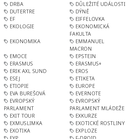
DRBA
DŮLEŽITÉ UDÁLOSTI
DUTERTRE
DÝNĚ
EF
EIFFELOVKA
EKOLOGIE
EKONOMICKÁ
FAKULTA
EKONOMIKA
EMMANUEL
MACRON
EMOCE
EPSTEIN
ERASMUS
ERASMUS+
ERIK AXL SUND
EROS
ESEJ
ETIKETA
ETIOPIE
EUROPE
EVA BUREŠOVÁ
EVERNOTE
EVROPSKÝ
EVROPSKÝ
PARLAMENT
PARLAMENT MLÁDEŽE
EXIT TOUR
EXKURZE
EXMUSLIMKA
EXOTICKÉ ROSTLINY
EXOTIKA
EXPLOZE
EYP
F-DROID