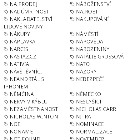
NA PRODEJ
NÁBOŽENSTVÍ
NADÚMRTNOST
NAIROBI
NAKLADATELSTVÍ
NAKUPOVÁNÍ
LIDOVÉ NOVINY
NÁKUPY
NÁMĚSTÍ
NÁPLAVKA
NÁPOVĚDA
NARCIS
NAROZENINY
NASTAZ.CZ
NATÁLIE GROSSOVÁ
NATIVIA
NATO
NÁVŠTĚVNÍCI
NÁZORY
NEANDRTÁL S
NEBEZPEČÍ
IPHONEM
NĚMČINA
NĚMECKO
NERVY V KÝBLU
NESLYŠÍCÍ
NEZAMĚSTNANOST
NICHOLAS CARR
NICHOLAS WINTON
NITRA
NOE
NOMINACE
NONAME
NORMALIZACE
NOT FOUND
NOVEMBER