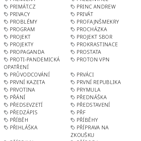
PRIMÁT.CZ
PRINC ANDREW
PRIVACY
PRIVÁT
PROBLÉMY
PROFAJNŠMEKRY
PROGRAM
PROCHÁZKA
PROJEKT
PROJEKT SBOR
PROJEKTY
PROKRASTINACE
PROPAGANDA
PROSTATA
PROTI-PANDEMICKÁ
PROTON VPN
OPATŘENÍ
PRŮVODCOVÁNÍ
PRVÁCI
PRVNÍ KAZETA
PRVNÍ REPUBLIKA
PRVOTINA
PRYMULA
PŘÁNÍ
PŘEDNÁŠKA
PŘEDSEVZETÍ
PŘEDSTAVENÍ
PŘEDZÁPIS
PŘF
PŘÍBĚH
PŘÍBĚHY
PŘIHLÁŠKA
PŘÍPRAVA NA
ZKOUŠKU