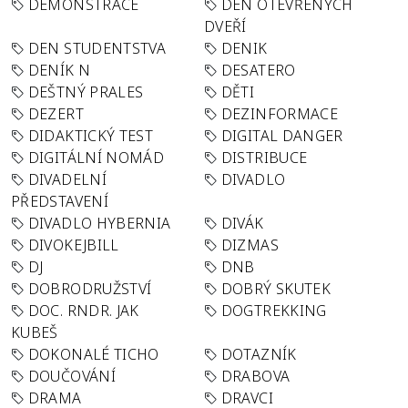
DEMONSTRACE
DEN OTEVŘENÝCH
DVEŘÍ
DEN STUDENTSTVA
DENIK
DENÍK N
DESATERO
DEŠTNÝ PRALES
DĚTI
DEZERT
DEZINFORMACE
DIDAKTICKÝ TEST
DIGITAL DANGER
DIGITÁLNÍ NOMÁD
DISTRIBUCE
DIVADELNÍ
DIVADLO
PŘEDSTAVENÍ
DIVADLO HYBERNIA
DIVÁK
DIVOKEJBILL
DIZMAS
DJ
DNB
DOBRODRUŽSTVÍ
DOBRÝ SKUTEK
DOC. RNDR. JAK
DOGTREKKING
KUBEŠ
DOKONALÉ TICHO
DOTAZNÍK
DOUČOVÁNÍ
DRABOVA
DRAMA
DRAVCI