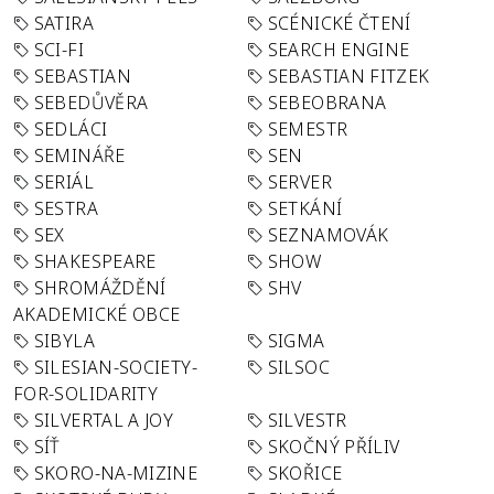
SATIRA
SCÉNICKÉ ČTENÍ
SCI-FI
SEARCH ENGINE
SEBASTIAN
SEBASTIAN FITZEK
SEBEDŮVĚRA
SEBEOBRANA
SEDLÁCI
SEMESTR
SEMINÁŘE
SEN
SERIÁL
SERVER
SESTRA
SETKÁNÍ
SEX
SEZNAMOVÁK
SHAKESPEARE
SHOW
SHROMÁŽDĚNÍ
SHV
AKADEMICKÉ OBCE
SIBYLA
SIGMA
SILESIAN-SOCIETY-
SILSOC
FOR-SOLIDARITY
SILVERTAL A JOY
SILVESTR
SÍŤ
SKOČNÝ PŘÍLIV
SKORO-NA-MIZINE
SKOŘICE