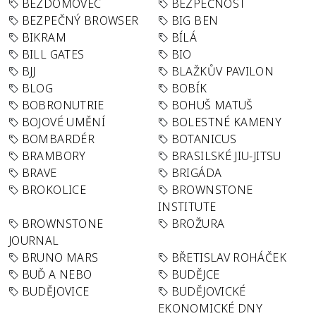
BEZDOMOVEC
BEZPEČNOST
BEZPEČNÝ BROWSER
BIG BEN
BIKRAM
BÍLÁ
BILL GATES
BIO
BJJ
BLAŽKŮV PAVILON
BLOG
BOBÍK
BOBRONUTRIE
BOHUŠ MATUŠ
BOJOVÉ UMĚNÍ
BOLESTNÉ KAMENY
BOMBARDÉR
BOTANICUS
BRAMBORY
BRASILSKÉ JIU-JITSU
BRAVE
BRIGÁDA
BROKOLICE
BROWNSTONE
INSTITUTE
BROWNSTONE
BROŽURA
JOURNAL
BRUNO MARS
BŘETISLAV ROHÁČEK
BUĎ A NEBO
BUDĚJCE
BUDĚJOVICE
BUDĚJOVICKÉ
EKONOMICKÉ DNY