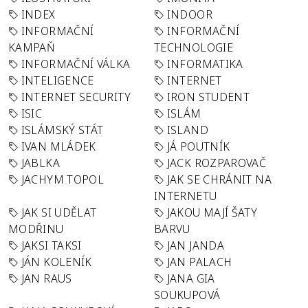
INDEX
INDOOR
INFORMAČNÍ
INFORMAČNÍ
KAMPAŇ
TECHNOLOGIE
INFORMAČNÍ VÁLKA
INFORMATIKA
INTELIGENCE
INTERNET
INTERNET SECURITY
IRON STUDENT
ISIC
ISLÁM
ISLÁMSKÝ STÁT
ISLAND
IVAN MLÁDEK
JÁ POUTNÍK
JABLKA
JACK ROZPAROVAČ
JACHYM TOPOL
JAK SE CHRÁNIT NA
INTERNETU
JAK SI UDĚLAT
JAKOU MAJÍ ŠATY
MODŘINU
BARVU
JAKSI TAKSI
JAN JANDA
JÁN KOLENÍK
JAN PALACH
JAN RAUS
JANA GIA
SOUKUPOVÁ