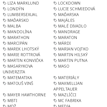
LIZA MARKLUND
LOCKDOWN
LONDÝN
LUCIE SCHMIEDOVÁ
LUMBERSEXUAL
MAĎARSKA
MAĎARSKO
MAJÁLES
MALBA
MALÉ DIVADLO
MANDOLÍNA
MANDRAGE
MARATHON
MARATON
MARCIPÁN
MÁRDI
MAREK LHOTSKÝ
MARIAN VOJTKO
MARIE ROTTROVÁ
MARTIN HILSKÝ
MARTIN KONVIČKA
MARTIN PUTNA
MASARYKOVA
MASO
UNIVERZITA
MATEMATIKA
MATERIÁLY
MATOUŠ VINŠ
MAXMILLIAN
APPELTAUER
MAYER HAWTHORNE
MAZLÍČCI
MBTI
MC FABRIKA
MDŽ
MEDIA