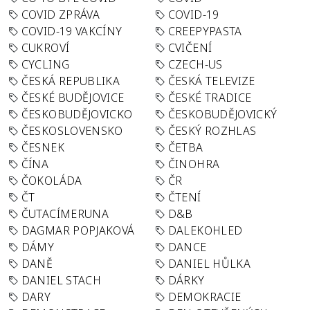
COVID ZPRÁVA
COVID-19
COVID-19 VAKCÍNY
CREEPYPASTA
CUKROVÍ
CVIČENÍ
CYCLING
CZECH-US
ČESKÁ REPUBLIKA
ČESKÁ TELEVIZE
ČESKÉ BUDĚJOVICE
ČESKÉ TRADICE
ČESKOBUDĚJOVICKO
ČESKOBUDĚJOVICKÝ
ČESKOSLOVENSKO
ČESKÝ ROZHLAS
ČESNEK
ČETBA
ČÍNA
ČINOHRA
ČOKOLÁDA
ČR
ČT
ČTENÍ
ČUTACÍMERUNA
D&B
DAGMAR POPJAKOVÁ
DALEKOHLED
DÁMY
DANCE
DANĚ
DANIEL HŮLKA
DANIEL STACH
DÁRKY
DARY
DEMOKRACIE