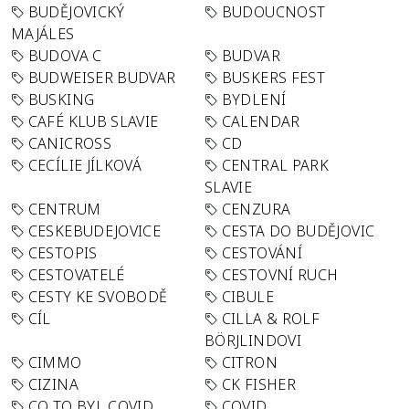
BUDĚJOVICKÝ
BUDOUCNOST
MAJÁLES
BUDOVA C
BUDVAR
BUDWEISER BUDVAR
BUSKERS FEST
BUSKING
BYDLENÍ
CAFÉ KLUB SLAVIE
CALENDAR
CANICROSS
CD
CECÍLIE JÍLKOVÁ
CENTRAL PARK
SLAVIE
CENTRUM
CENZURA
CESKEBUDEJOVICE
CESTA DO BUDĚJOVIC
CESTOPIS
CESTOVÁNÍ
CESTOVATELÉ
CESTOVNÍ RUCH
CESTY KE SVOBODĚ
CIBULE
CÍL
CILLA & ROLF
BÖRJLINDOVI
CIMMO
CITRON
CIZINA
CK FISHER
CO TO BYL COVID
COVID