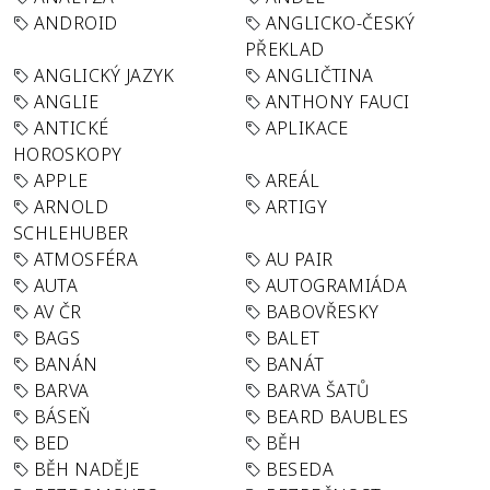
ANDROID
ANGLICKO-ČESKÝ
PŘEKLAD
ANGLICKÝ JAZYK
ANGLIČTINA
ANGLIE
ANTHONY FAUCI
ANTICKÉ
APLIKACE
HOROSKOPY
APPLE
AREÁL
ARNOLD
ARTIGY
SCHLEHUBER
ATMOSFÉRA
AU PAIR
AUTA
AUTOGRAMIÁDA
AV ČR
BABOVŘESKY
BAGS
BALET
BANÁN
BANÁT
BARVA
BARVA ŠATŮ
BÁSEŇ
BEARD BAUBLES
BED
BĚH
BĚH NADĚJE
BESEDA