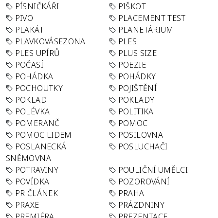
PÍSNIČKÁŘI
PIŠKOT
PIVO
PLACEMENT TEST
PLAKÁT
PLANETÁRIUM
PLAVKOVÁSEZONA
PLES
PLES UPÍRŮ
PLUS SIZE
POČASÍ
POEZIE
POHÁDKA
POHÁDKY
POCHOUTKY
POJIŠTĚNÍ
POKLAD
POKLADY
POLÉVKA
POLITIKA
POMERANČ
POMOC
POMOC LIDEM
POSILOVNA
POSLANECKÁ
POSLUCHAČI
SNĚMOVNA
POTRAVINY
POULIČNÍ UMĚLCI
POVÍDKA
POZOROVÁNÍ
PR ČLÁNEK
PRAHA
PRAXE
PRÁZDNINY
PREMIÉRA
PREZENTACE