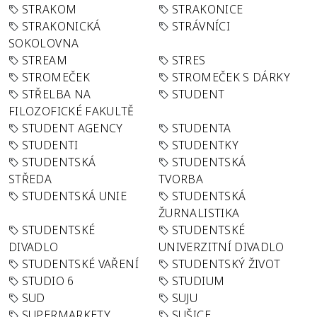
STRAKOM
STRAKONICE
STRAKONICKÁ
STRÁVNÍCI
SOKOLOVNA
STREAM
STRES
STROMEČEK
STROMEČEK S DÁRKY
STŘELBA NA
STUDENT
FILOZOFICKÉ FAKULTĚ
STUDENT AGENCY
STUDENTA
STUDENTI
STUDENTKY
STUDENTSKÁ
STUDENTSKÁ
STŘEDA
TVORBA
STUDENTSKÁ UNIE
STUDENTSKÁ
ŽURNALISTIKA
STUDENTSKÉ
STUDENTSKÉ
DIVADLO
UNIVERZITNÍ DIVADLO
STUDENTSKÉ VAŘENÍ
STUDENTSKÝ ŽIVOT
STUDIO 6
STUDIUM
SUD
SUJU
SUPERMARKETY
SUŠICE