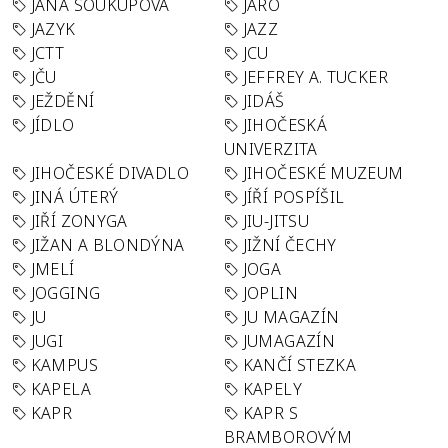
JANA SOUKUPOVÁ
JARO
JAZYK
JAZZ
JCTT
JCU
JČU
JEFFREY A. TUCKER
JEŽDĚNÍ
JIDÁŠ
JÍDLO
JIHOČESKÁ
UNIVERZITA
JIHOČESKÉ DIVADLO
JIHOČESKÉ MUZEUM
JINÁ ÚTERÝ
JÍŘÍ POSPÍŠIL
JIŘÍ ZONYGA
JIU-JITSU
JIŽAN A BLONDÝNA
JIŽNÍ ČECHY
JMELÍ
JOGA
JOGGING
JOPLIN
JU
JU MAGAZÍN
JUGI
JUMAGAZÍN
KAMPUS
KANČÍ STEZKA
KAPELA
KAPELY
KAPR
KAPR S
BRAMBOROVÝM