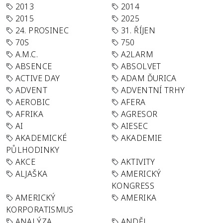
2013
2014
2015
2025
24. PROSINEC
31. ŘÍJEN
70S
750
A.M.C.
A2LARM
ABSENCE
ABSOLVET
ACTIVE DAY
ADAM ĎURICA
ADVENT
ADVENTNÍ TRHY
AEROBIC
AFERA
AFRIKA
AGRESOR
AI
AIESEC
AKADEMICKÉ
AKADEMIE
PŮLHODINKY
AKCE
AKTIVITY
ALJAŠKA
AMERICKÝ
KONGRESS
AMERICKÝ
AMERIKA
KORPORATISMUS
ANALÝZA
ANDĚL