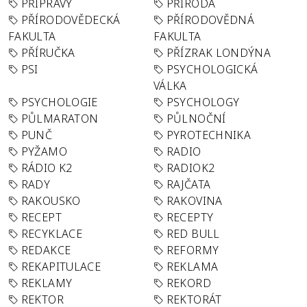
PŘÍPRAVY
PŘÍRODA
PŘÍRODOVĚDECKÁ
PŘÍRODOVĚDNÁ
FAKULTA
FAKULTA
PŘÍRUČKA
PŘÍZRAK LONDÝNA
PSI
PSYCHOLOGICKÁ
VÁLKA
PSYCHOLOGIE
PSYCHOLOGY
PŮLMARATON
PŮLNOČNÍ
PUNČ
PYROTECHNIKA
PYŽAMO
RADIO
RÁDIO K2
RADIOK2
RADY
RAJČATA
RAKOUSKO
RAKOVINA
RECEPT
RECEPTY
RECYKLACE
RED BULL
REDAKCE
REFORMY
REKAPITULACE
REKLAMA
REKLAMY
REKORD
REKTOR
REKTORÁT