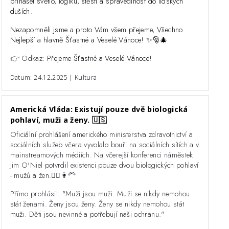
přinášet světlo, logiku, štěstí a spravedlnost do lidských
duších.
Nezapomněli jsme a proto Vám všem přejeme, Všechno
Nejlepší a hlavně Šťastné a Veselé Vánoce! ✨️🎅🎄
👉 Odkaz:
Přejeme Šťastné a Veselé Vánoce!
Datum: 24.12.2025 | Kultura
Americká Vláda: Existují pouze dvě biologická
pohlaví, muži a ženy. 🇺🇸
Oficiální prohlášení amerického ministerstva zdravotnictví a
sociálních služeb včera vyvolalo bouři na sociálních sítích a v
mainstreamových médiích. Na včerejší konferenci náměstek
Jim O'Niel potvrdil existenci pouze dvou biologických pohlaví
- mužů a žen.👨‍⚕️👩‍🦳
Přímo prohlásil: "Muži jsou muži. Muži se nikdy nemohou
stát ženami. Ženy jsou ženy. Ženy se nikdy nemohou stát
muži. Děti jsou nevinné a potřebují naši ochranu."