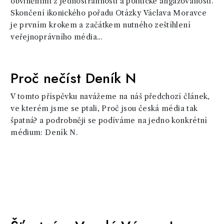
obviněními z jednostrannosti a politické angažovanosti.
Skončení ikonického pořadu Otázky Václava Moravce
je prvním krokem a začátkem nutného zeštíhlení
veřejnoprávního média...
Proč nečíst Deník N
V tomto příspěvku navážeme na náš předchozí článek,
ve kterém jsme se ptali, Proč jsou česká média tak
špatná? a podrobněji se podíváme na jedno konkrétní
médium: Deník N.