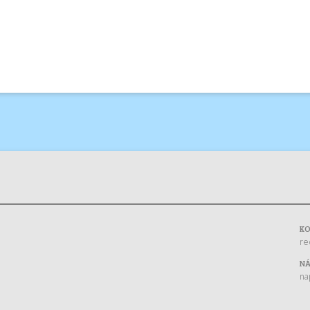
K
re
NÁ
na