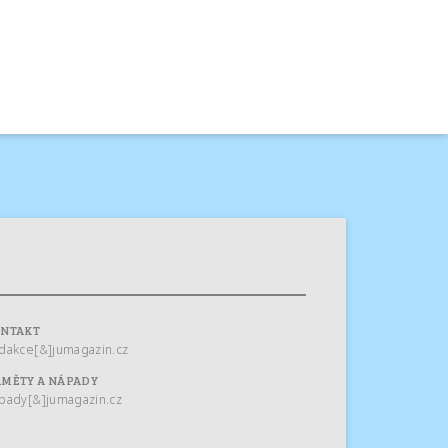
ONTAKT
dakce[&]jumagazin.cz
MĚTY A NÁPADY
pady[&]jumagazin.cz