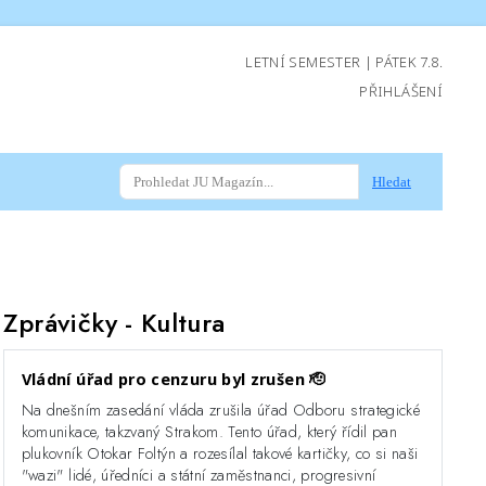
LETNÍ SEMESTER | PÁTEK 7.8.
PŘIHLÁŠENÍ
Hledat
Zprávičky
- Kultura
Vládní úřad pro cenzuru byl zrušen 🫡
Na dnešním zasedání vláda zrušila úřad Odboru strategické
komunikace, takzvaný Strakom. Tento úřad, který řídil pan
plukovník Otokar Foltýn a rozesílal takové kartičky, co si naši
"wazi" lidé, úředníci a státní zaměstnanci, progresivní