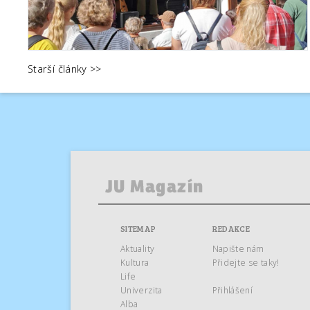
Starší články >>
SITEMAP
REDAKCE
Aktuality
Napište nám
Kultura
Přidejte se taky!
Life
Univerzita
Přihlášení
Alba