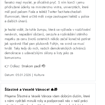
fanatici mají myslet, je oficiálně pryč. S ním končí i jemu
přidružené úderky na ministerstvu vnitra, univerzitách, které
měl pod palcem Fiala a taktéž Twitter fact-hate-checkeři
Illuminicati, které určitě měli svoje zastoupení taktéž u police
a dalších útvarů.
Je hezké vidět, že tuhle žumpu, která se vyžívala v rozšiřování
nenávisti, napadání občanů, cenzuře a rozkrádání státního
majetku za cenu životů ostatních někdo začal konečně potírat.
Jak správně říkal pan plukovník Foltýn, na svině se musí
tvrdě. Taky tedy do nich, našich demokratických ochránců
demokracie s udavačskými sklony a listy jako za
komunismu.
👉 Odkaz:
Strakom padl 🫡
Datum: 05.01.2026 | Kultura
Šťastné a Veselé Vánoce! 🎄🎁
Přejeme Šťastné a Veselé Vánoce všem dobrým duším, které
s námi vydrželi minulé roky a podporovali nás v naší práci