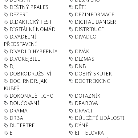
DEŠTNÝ PRALES
DĚTI
DEZERT
DEZINFORMACE
DIDAKTICKÝ TEST
DIGITAL DANGER
DIGITÁLNÍ NOMÁD
DISTRIBUCE
DIVADELNÍ
DIVADLO
PŘEDSTAVENÍ
DIVADLO HYBERNIA
DIVÁK
DIVOKEJBILL
DIZMAS
DJ
DNB
DOBRODRUŽSTVÍ
DOBRÝ SKUTEK
DOC. RNDR. JAK
DOGTREKKING
KUBEŠ
DOKONALÉ TICHO
DOTAZNÍK
DOUČOVÁNÍ
DRABOVA
DRAMA
DRAVCI
DRBA
DŮLEŽITÉ UDÁLOSTI
DUTERTRE
DÝNĚ
EF
EIFFELOVKA