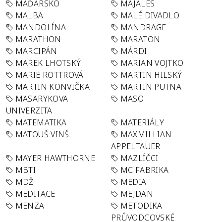
MAĎARSKO
MAJÁLES
MALBA
MALÉ DIVADLO
MANDOLÍNA
MANDRAGE
MARATHON
MARATON
MARCIPÁN
MÁRDI
MAREK LHOTSKÝ
MARIAN VOJTKO
MARIE ROTTROVÁ
MARTIN HILSKÝ
MARTIN KONVIČKA
MARTIN PUTNA
MASARYKOVA
MASO
UNIVERZITA
MATEMATIKA
MATERIÁLY
MATOUŠ VINŠ
MAXMILLIAN
APPELTAUER
MAYER HAWTHORNE
MAZLÍČCI
MBTI
MC FABRIKA
MDŽ
MEDIA
MEDITACE
MEJDAN
MENZA
METODIKA
PRŮVODCOVSKÉ