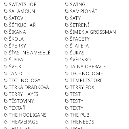
SWEATSHOP
SWING
ŠALAMOUN
ŠAMPIONÁT
ŠATOV
ŠATY
ŠÉFKUCHAŘ
ŠETŘENÍ
ŠIKANA
ŠIMEK A GROSSMAN
ŠKOLA
ŠPAGETY
ŠPERKY
ŠTAFETA
ŠŤASTNÉ A VESELÉ
ŠUKAS
ŠUSPA
ŠVÉDSKO
ŠVEJK
TAJNÁ OPERACE
TANEC
TECHNOLOGIE
TECHNOLOGY
TEMPLESTORE
TERKA DRÁBKOVÁ
TERRY FOX
TERRY HAYES
TEST
TĚSTOVINY
TESTY
TEXTAŘ
TEXTY
THE HOOLIGANS
THE PUB
THEAVERAGE
THENEEDS
THRILLER
TIBET