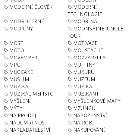
MODERNÍ ČLOVĚK
MODERNÍ
TECHNOLOGIE
MODROČERNÉ
MODŘINA
MODŘINY
MOONSHINE JUNGLE
TOUR
MOST
MOTIVACE
MOTOL
MOUSTACHE
MOVEMBER
MOZZARELLA
MPC
MUFFINY
MUGCAKE
MUKURU
MUSLIM
MUZEUM
MUZIKA
MUZIKÁL
MUZIKÁL MEFISTO
MUZIKANT
MYŠLENÍ
MYŠLENKOVÉ MAPY
MÝTY
MZUNGU
NA PRODEJ
NÁBOŽENSTVÍ
NADÚMRTNOST
NAIROBI
NAKLADATELSTVÍ
NAKUPOVÁNÍ