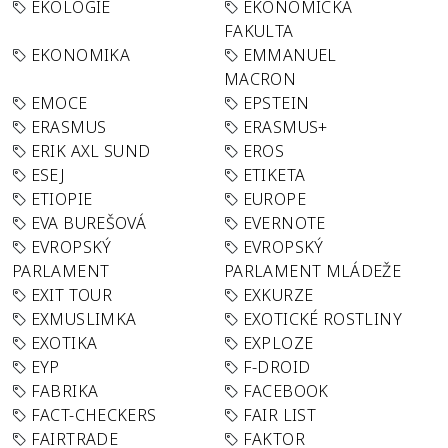
EKOLOGIE
EKONOMICKÁ
FAKULTA
EKONOMIKA
EMMANUEL
MACRON
EMOCE
EPSTEIN
ERASMUS
ERASMUS+
ERIK AXL SUND
EROS
ESEJ
ETIKETA
ETIOPIE
EUROPE
EVA BUREŠOVÁ
EVERNOTE
EVROPSKÝ
EVROPSKÝ
PARLAMENT
PARLAMENT MLÁDEŽE
EXIT TOUR
EXKURZE
EXMUSLIMKA
EXOTICKÉ ROSTLINY
EXOTIKA
EXPLOZE
EYP
F-DROID
FABRIKA
FACEBOOK
FACT-CHECKERS
FAIR LIST
FAIRTRADE
FAKTOR