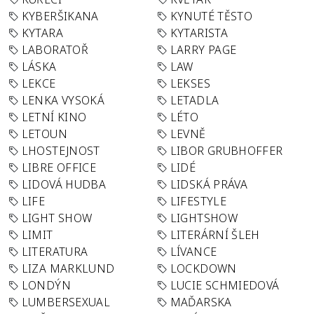
KYBERŠIKANA
KYNUTÉ TĚSTO
KYTARA
KYTARISTA
LABORATOŘ
LARRY PAGE
LÁSKA
LAW
LEKCE
LEKSES
LENKA VYSOKÁ
LETADLA
LETNÍ KINO
LÉTO
LETOUN
LEVNĚ
LHOSTEJNOST
LIBOR GRUBHOFFER
LIBRE OFFICE
LIDÉ
LIDOVÁ HUDBA
LIDSKÁ PRÁVA
LIFE
LIFESTYLE
LIGHT SHOW
LIGHTSHOW
LIMIT
LITERÁRNÍ ŠLEH
LITERATURA
LÍVANCE
LIZA MARKLUND
LOCKDOWN
LONDÝN
LUCIE SCHMIEDOVÁ
LUMBERSEXUAL
MAĎARSKA