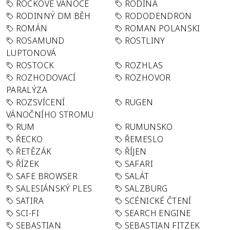
ROCKOVÉ VÁNOCE
RODINA
RODINNÝ DM BĚH
RODODENDRON
ROMÁN
ROMAN POLANSKI
ROSAMUND
ROSTLINY
LUPTONOVÁ
ROSTOCK
ROZHLAS
ROZHODOVACÍ
ROZHOVOR
PARALÝZA
ROZSVÍCENÍ
RÜGEN
VÁNOČNÍHO STROMU
RUM
RUMUNSKO
ŘECKO
ŘEMESLO
ŘETĚZÁK
ŘÍJEN
ŘÍZEK
SAFARI
SAFE BROWSER
SALÁT
SALESIÁNSKÝ PLES
SALZBURG
SATIRA
SCÉNICKÉ ČTENÍ
SCI-FI
SEARCH ENGINE
SEBASTIAN
SEBASTIAN FITZEK