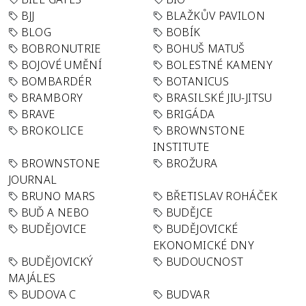
BJJ
BLAŽKŮV PAVILON
BLOG
BOBÍK
BOBRONUTRIE
BOHUŠ MATUŠ
BOJOVÉ UMĚNÍ
BOLESTNÉ KAMENY
BOMBARDÉR
BOTANICUS
BRAMBORY
BRASILSKÉ JIU-JITSU
BRAVE
BRIGÁDA
BROKOLICE
BROWNSTONE
INSTITUTE
BROWNSTONE
BROŽURA
JOURNAL
BRUNO MARS
BŘETISLAV ROHÁČEK
BUĎ A NEBO
BUDĚJCE
BUDĚJOVICE
BUDĚJOVICKÉ
EKONOMICKÉ DNY
BUDĚJOVICKÝ
BUDOUCNOST
MAJÁLES
BUDOVA C
BUDVAR