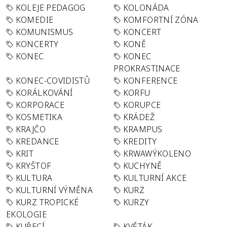
KOLEJE PEDAGOG
KOLONÁDA
KOMEDIE
KOMFORTNÍ ZÓNA
KOMUNISMUS
KONCERT
KONCERTY
KONĚ
KONEC
KONEC
PROKRASTINACE
KONEC-COVIDISTŮ
KONFERENCE
KORÁLKOVÁNÍ
KORFU
KORPORACE
KORUPCE
KOSMETIKA
KRÁDEŽ
KRAJČO
KRAMPUS
KREDANCE
KREDITY
KRIT
KRWAWÝKOLENO
KRYŠTOF
KUCHYNĚ
KULTURA
KULTURNÍ AKCE
KULTURNÍ VÝMĚNA
KURZ
KURZ TROPICKÉ
KURZY
EKOLOGIE
KUŘECÍ
KVĚTÁK