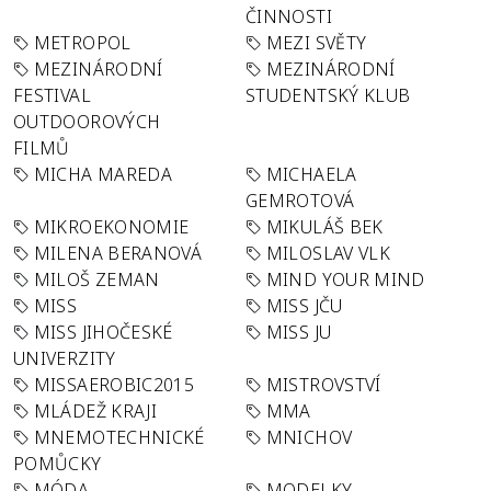
ČINNOSTI
METROPOL
MEZI SVĚTY
MEZINÁRODNÍ
MEZINÁRODNÍ
FESTIVAL
STUDENTSKÝ KLUB
OUTDOOROVÝCH
FILMŮ
MICHA MAREDA
MICHAELA
GEMROTOVÁ
MIKROEKONOMIE
MIKULÁŠ BEK
MILENA BERANOVÁ
MILOSLAV VLK
MILOŠ ZEMAN
MIND YOUR MIND
MISS
MISS JČU
MISS JIHOČESKÉ
MISS JU
UNIVERZITY
MISSAEROBIC2015
MISTROVSTVÍ
MLÁDEŽ KRAJI
MMA
MNEMOTECHNICKÉ
MNICHOV
POMŮCKY
MÓDA
MODELKY