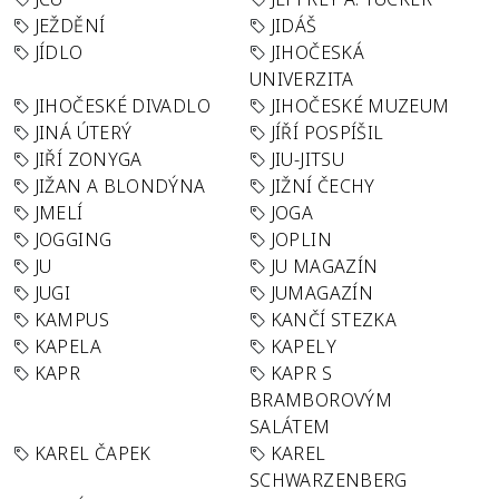
JEŽDĚNÍ
JIDÁŠ
JÍDLO
JIHOČESKÁ
UNIVERZITA
JIHOČESKÉ DIVADLO
JIHOČESKÉ MUZEUM
JINÁ ÚTERÝ
JÍŘÍ POSPÍŠIL
JIŘÍ ZONYGA
JIU-JITSU
JIŽAN A BLONDÝNA
JIŽNÍ ČECHY
JMELÍ
JOGA
JOGGING
JOPLIN
JU
JU MAGAZÍN
JUGI
JUMAGAZÍN
KAMPUS
KANČÍ STEZKA
KAPELA
KAPELY
KAPR
KAPR S
BRAMBOROVÝM
SALÁTEM
KAREL ČAPEK
KAREL
SCHWARZENBERG