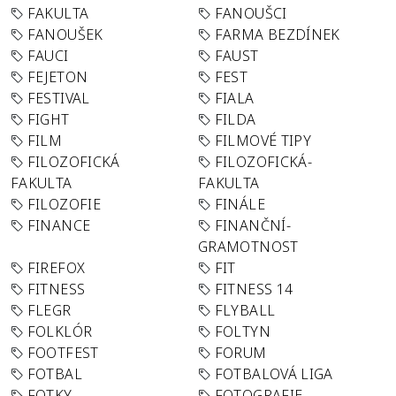
FAKULTA
FANOUŠCI
FANOUŠEK
FARMA BEZDÍNEK
FAUCI
FAUST
FEJETON
FEST
FESTIVAL
FIALA
FIGHT
FILDA
FILM
FILMOVÉ TIPY
FILOZOFICKÁ
FILOZOFICKÁ-
FAKULTA
FAKULTA
FILOZOFIE
FINÁLE
FINANCE
FINANČNÍ-
GRAMOTNOST
FIREFOX
FIT
FITNESS
FITNESS 14
FLEGR
FLYBALL
FOLKLÓR
FOLTYN
FOOTFEST
FORUM
FOTBAL
FOTBALOVÁ LIGA
FOTKY
FOTOGRAFIE