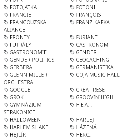
FOTOJATKA
FOTONI
FRANCIE
FRANÇOIS
FRANCOUZSKÁ
FRANZ KAFKA
ALIANCE
FRONTY
FURIANT
FUTRÁLY
GASTRONOM
GASTRONOMIE
GENDER
GENDER-POLITICS
GEOCACHING
GERBERA
GERMANISTIKA
GLENN MILLER
GOJA MUSIC HALL
ORCHESTRA
GOOGLE
GREAT RESET
GROK
GROOVIN´HIGH
GYMNÁZIUM
H.E.A.T.
STRAKONICE
HALLOWEEN
HARLEJ
HARLEM SHAKE
HÁZENÁ
HEJLÍK
HERCI