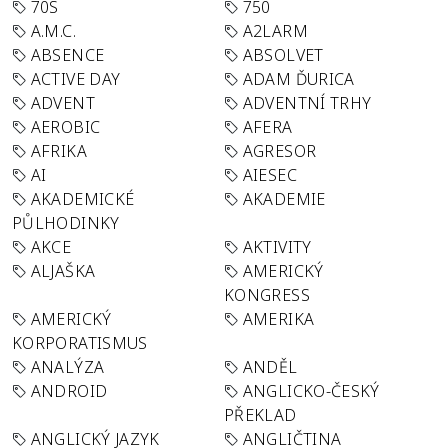
70S
750
A.M.C.
A2LARM
ABSENCE
ABSOLVET
ACTIVE DAY
ADAM ĎURICA
ADVENT
ADVENTNÍ TRHY
AEROBIC
AFERA
AFRIKA
AGRESOR
AI
AIESEC
AKADEMICKÉ
AKADEMIE
PŮLHODINKY
AKCE
AKTIVITY
ALJAŠKA
AMERICKÝ
KONGRESS
AMERICKÝ
AMERIKA
KORPORATISMUS
ANALÝZA
ANDĚL
ANDROID
ANGLICKO-ČESKÝ
PŘEKLAD
ANGLICKÝ JAZYK
ANGLIČTINA