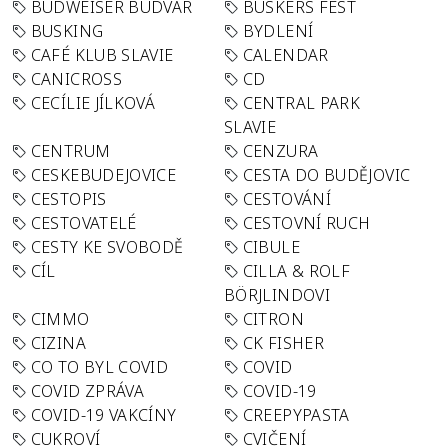
BUDWEISER BUDVAR
BUSKERS FEST
BUSKING
BYDLENÍ
CAFÉ KLUB SLAVIE
CALENDAR
CANICROSS
CD
CECÍLIE JÍLKOVÁ
CENTRAL PARK
SLAVIE
CENTRUM
CENZURA
CESKEBUDEJOVICE
CESTA DO BUDĚJOVIC
CESTOPIS
CESTOVÁNÍ
CESTOVATELÉ
CESTOVNÍ RUCH
CESTY KE SVOBODĚ
CIBULE
CÍL
CILLA & ROLF
BÖRJLINDOVI
CIMMO
CITRON
CIZINA
CK FISHER
CO TO BYL COVID
COVID
COVID ZPRÁVA
COVID-19
COVID-19 VAKCÍNY
CREEPYPASTA
CUKROVÍ
CVIČENÍ