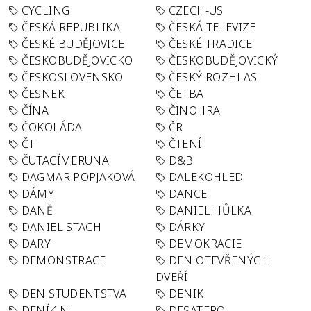
CYCLING
CZECH-US
ČESKÁ REPUBLIKA
ČESKÁ TELEVIZE
ČESKÉ BUDĚJOVICE
ČESKÉ TRADICE
ČESKOBUDĚJOVICKO
ČESKOBUDĚJOVICKÝ
ČESKOSLOVENSKO
ČESKÝ ROZHLAS
ČESNEK
ČETBA
ČÍNA
ČINOHRA
ČOKOLÁDA
ČR
ČT
ČTENÍ
ČUTACÍMERUNA
D&B
DAGMAR POPJAKOVÁ
DALEKOHLED
DÁMY
DANCE
DANĚ
DANIEL HŮLKA
DANIEL STACH
DÁRKY
DARY
DEMOKRACIE
DEMONSTRACE
DEN OTEVŘENÝCH
DVEŘÍ
DEN STUDENTSTVA
DENIK
DENÍK N
DESATERO