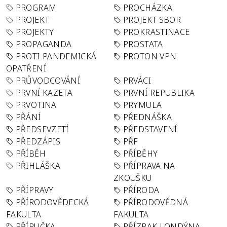
PROGRAM
PROCHÁZKA
PROJEKT
PROJEKT SBOR
PROJEKTY
PROKRASTINACE
PROPAGANDA
PROSTATA
PROTI-PANDEMICKÁ
PROTON VPN
OPATŘENÍ
PRŮVODCOVÁNÍ
PRVÁCI
PRVNÍ KAZETA
PRVNÍ REPUBLIKA
PRVOTINA
PRYMULA
PŘÁNÍ
PŘEDNÁŠKA
PŘEDSEVZETÍ
PŘEDSTAVENÍ
PŘEDZÁPIS
PŘF
PŘÍBĚH
PŘÍBĚHY
PŘIHLÁŠKA
PŘÍPRAVA NA
ZKOUŠKU
PŘÍPRAVY
PŘÍRODA
PŘÍRODOVĚDECKÁ
PŘÍRODOVĚDNÁ
FAKULTA
FAKULTA
PŘÍRUČKA
PŘÍZRAK LONDÝNA