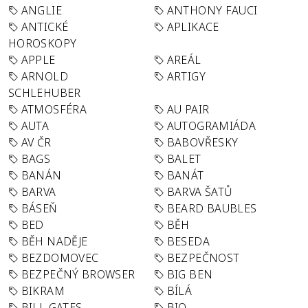
ANGLIE
ANTHONY FAUCI
ANTICKÉ
APLIKACE
HOROSKOPY
APPLE
AREÁL
ARNOLD
ARTIGY
SCHLEHUBER
ATMOSFÉRA
AU PAIR
AUTA
AUTOGRAMIÁDA
AV ČR
BABOVŘESKY
BAGS
BALET
BANÁN
BANÁT
BARVA
BARVA ŠATŮ
BÁSEŇ
BEARD BAUBLES
BED
BĚH
BĚH NADĚJE
BESEDA
BEZDOMOVEC
BEZPEČNOST
BEZPEČNÝ BROWSER
BIG BEN
BIKRAM
BÍLÁ
BILL GATES
BIO