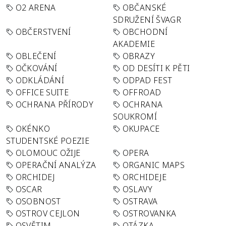
O2 ARENA
OBČANSKÉ
SDRUŽENÍ ŠVAGR
OBČERSTVENÍ
OBCHODNÍ
AKADEMIE
OBLEČENÍ
OBRAZY
OČKOVÁNÍ
OD DESÍTI K PĚTI
ODKLÁDÁNÍ
ODPAD FEST
OFFICE SUITE
OFFROAD
OCHRANA PŘÍRODY
OCHRANA
SOUKROMÍ
OKÉNKO
OKUPACE
STUDENTSKÉ POEZIE
OLOMOUC OŽIJE
OPERA
OPERAČNÍ ANALÝZA
ORGANIC MAPS
ORCHIDEJ
ORCHIDEJE
OSCAR
OSLAVY
OSOBNOST
OSTRAVA
OSTROV CEJLON
OSTROVANKA
OSVĚTIM
OTÁZKA