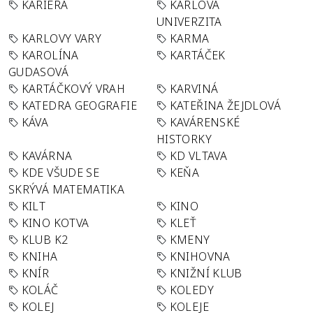
KARIÉRA
KARLOVA
UNIVERZITA
KARLOVY VARY
KARMA
KAROLÍNA
KARTÁČEK
GUDASOVÁ
KARTÁČKOVÝ VRAH
KARVINÁ
KATEDRA GEOGRAFIE
KATEŘINA ŽEJDLOVÁ
KÁVA
KAVÁRENSKÉ
HISTORKY
KAVÁRNA
KD VLTAVA
KDE VŠUDE SE
KEŇA
SKRÝVÁ MATEMATIKA
KILT
KINO
KINO KOTVA
KLEŤ
KLUB K2
KMENY
KNIHA
KNIHOVNA
KNÍR
KNIŽNÍ KLUB
KOLÁČ
KOLEDY
KOLEJ
KOLEJE