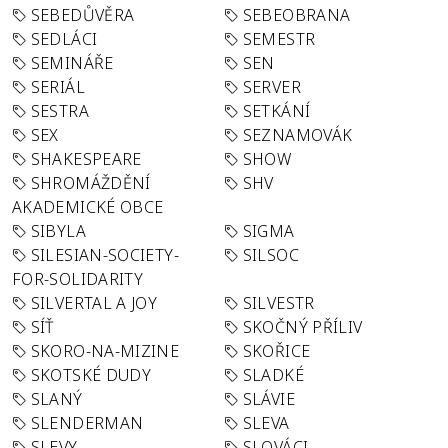
SEBEDŮVĚRA
SEBEOBRANA
SEDLÁCI
SEMESTR
SEMINÁŘE
SEN
SERIÁL
SERVER
SESTRA
SETKÁNÍ
SEX
SEZNAMOVÁK
SHAKESPEARE
SHOW
SHROMÁŽDĚNÍ
SHV
AKADEMICKÉ OBCE
SIBYLA
SIGMA
SILESIAN-SOCIETY-
SILSOC
FOR-SOLIDARITY
SILVERTAL A JOY
SILVESTR
SÍŤ
SKOČNÝ PŘÍLIV
SKORO-NA-MIZINE
SKOŘICE
SKOTSKÉ DUDY
SLADKÉ
SLANÝ
SLÁVIE
SLENDERMAN
SLEVA
SLEVY
SLOVÁCI