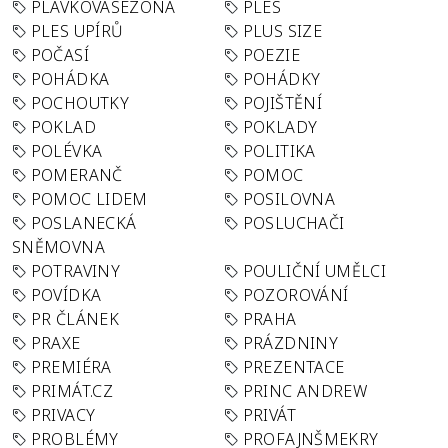
PLAVKOVÁSEZONA
PLES
PLES UPÍRŮ
PLUS SIZE
POČASÍ
POEZIE
POHÁDKA
POHÁDKY
POCHOUTKY
POJIŠTĚNÍ
POKLAD
POKLADY
POLÉVKA
POLITIKA
POMERANČ
POMOC
POMOC LIDEM
POSILOVNA
POSLANECKÁ
POSLUCHAČI
SNĚMOVNA
POTRAVINY
POULIČNÍ UMĚLCI
POVÍDKA
POZOROVÁNÍ
PR ČLÁNEK
PRAHA
PRAXE
PRÁZDNINY
PREMIÉRA
PREZENTACE
PRIMÁT.CZ
PRINC ANDREW
PRIVACY
PRIVÁT
PROBLÉMY
PROFAJNŠMEKRY