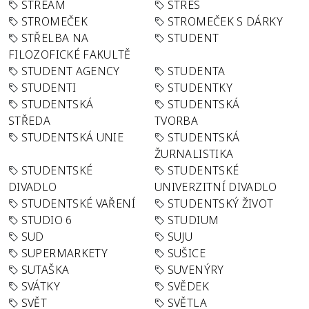
STREAM
STRES
STROMEČEK
STROMEČEK S DÁRKY
STŘELBA NA
STUDENT
FILOZOFICKÉ FAKULTĚ
STUDENT AGENCY
STUDENTA
STUDENTI
STUDENTKY
STUDENTSKÁ
STUDENTSKÁ
STŘEDA
TVORBA
STUDENTSKÁ UNIE
STUDENTSKÁ
ŽURNALISTIKA
STUDENTSKÉ
STUDENTSKÉ
DIVADLO
UNIVERZITNÍ DIVADLO
STUDENTSKÉ VAŘENÍ
STUDENTSKÝ ŽIVOT
STUDIO 6
STUDIUM
SUD
SUJU
SUPERMARKETY
SUŠICE
SUTAŠKA
SUVENÝRY
SVÁTKY
SVĚDEK
SVĚT
SVĚTLA