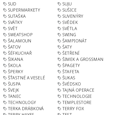
SUD
SUJU
SUPERMARKETY
SUŠICE
SUTAŠKA
SUVENÝRY
SVÁTKY
SVĚDEK
SVĚT
SVĚTLA
SWEATSHOP
SWING
ŠALAMOUN
ŠAMPIONÁT
ŠATOV
ŠATY
ŠÉFKUCHAŘ
ŠETŘENÍ
ŠIKANA
ŠIMEK A GROSSMAN
ŠKOLA
ŠPAGETY
ŠPERKY
ŠTAFETA
ŠŤASTNÉ A VESELÉ
ŠUKAS
ŠUSPA
ŠVÉDSKO
ŠVEJK
TAJNÁ OPERACE
TANEC
TECHNOLOGIE
TECHNOLOGY
TEMPLESTORE
TERKA DRÁBKOVÁ
TERRY FOX
TERRY HAYES
TEST