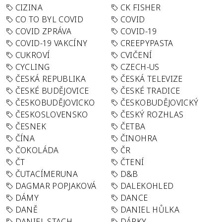
CIZINA
CK FISHER
CO TO BYL COVID
COVID
COVID ZPRÁVA
COVID-19
COVID-19 VAKCÍNY
CREEPYPASTA
CUKROVÍ
CVIČENÍ
CYCLING
CZECH-US
ČESKÁ REPUBLIKA
ČESKÁ TELEVIZE
ČESKÉ BUDĚJOVICE
ČESKÉ TRADICE
ČESKOBUDĚJOVICKO
ČESKOBUDĚJOVICKÝ
ČESKOSLOVENSKO
ČESKÝ ROZHLAS
ČESNEK
ČETBA
ČÍNA
ČINOHRA
ČOKOLÁDA
ČR
ČT
ČTENÍ
ČUTACÍMERUNA
D&B
DAGMAR POPJAKOVÁ
DALEKOHLED
DÁMY
DANCE
DANĚ
DANIEL HŮLKA
DANIEL STACH
DÁRKY