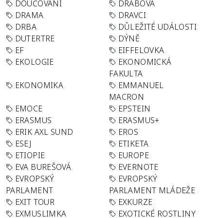
DOUČOVÁNÍ
DRABOVA
DRAMA
DRAVCI
DRBA
DŮLEŽITÉ UDÁLOSTI
DUTERTRE
DÝNĚ
EF
EIFFELOVKA
EKOLOGIE
EKONOMICKÁ
FAKULTA
EKONOMIKA
EMMANUEL
MACRON
EMOCE
EPSTEIN
ERASMUS
ERASMUS+
ERIK AXL SUND
EROS
ESEJ
ETIKETA
ETIOPIE
EUROPE
EVA BUREŠOVÁ
EVERNOTE
EVROPSKÝ
EVROPSKÝ
PARLAMENT
PARLAMENT MLÁDEŽE
EXIT TOUR
EXKURZE
EXMUSLIMKA
EXOTICKÉ ROSTLINY