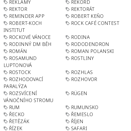
REKLAMY
REKORD
REKTOR
REKTORÁT
REMINDER APP
ROBERT KEŇO
ROBERT-KOCH
ROCK CAFÉ CONTEST
INSTITUT
ROCKOVÉ VÁNOCE
RODINA
RODINNÝ DM BĚH
RODODENDRON
ROMÁN
ROMAN POLANSKI
ROSAMUND
ROSTLINY
LUPTONOVÁ
ROSTOCK
ROZHLAS
ROZHODOVACÍ
ROZHOVOR
PARALÝZA
ROZSVÍCENÍ
RÜGEN
VÁNOČNÍHO STROMU
RUM
RUMUNSKO
ŘECKO
ŘEMESLO
ŘETĚZÁK
ŘÍJEN
ŘÍZEK
SAFARI