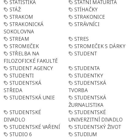
STATISTIKA
STÁTNÍ MATURITA
STÁŽ
STÍHAČKY
STRAKOM
STRAKONICE
STRAKONICKÁ
STRÁVNÍCI
SOKOLOVNA
STREAM
STRES
STROMEČEK
STROMEČEK S DÁRKY
STŘELBA NA
STUDENT
FILOZOFICKÉ FAKULTĚ
STUDENT AGENCY
STUDENTA
STUDENTI
STUDENTKY
STUDENTSKÁ
STUDENTSKÁ
STŘEDA
TVORBA
STUDENTSKÁ UNIE
STUDENTSKÁ
ŽURNALISTIKA
STUDENTSKÉ
STUDENTSKÉ
DIVADLO
UNIVERZITNÍ DIVADLO
STUDENTSKÉ VAŘENÍ
STUDENTSKÝ ŽIVOT
STUDIO 6
STUDIUM