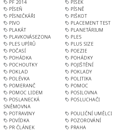
PF 2014
PÍSEK
PÍSEŇ
PÍSNĚ
PÍSNIČKÁŘI
PIŠKOT
PIVO
PLACEMENT TEST
PLAKÁT
PLANETÁRIUM
PLAVKOVÁSEZONA
PLES
PLES UPÍRŮ
PLUS SIZE
POČASÍ
POEZIE
POHÁDKA
POHÁDKY
POCHOUTKY
POJIŠTĚNÍ
POKLAD
POKLADY
POLÉVKA
POLITIKA
POMERANČ
POMOC
POMOC LIDEM
POSILOVNA
POSLANECKÁ
POSLUCHAČI
SNĚMOVNA
POTRAVINY
POULIČNÍ UMĚLCI
POVÍDKA
POZOROVÁNÍ
PR ČLÁNEK
PRAHA