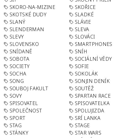
SKORO-NA-MIZINE
SKOŘICE
SKOTSKÉ DUDY
SLADKÉ
SLANÝ
SLÁVIE
SLENDERMAN
SLEVA
SLEVY
SLOVÁCI
SLOVENSKO
SMARTPHONES
SNÍDANĚ
SNÍH
SOBOTA
SOCIÁLNÍ VĚDY
SOCIETY
SOFIE
SOCHA
SOKOLÁK
SONG
SONJIN DENÍK
SOUBOJ FAKULT
SOUTĚŽ
SOVY
SPARTAN RACE
SPISOVATEL
SPISOVATELKA
SPOLEČNOST
SPOLUJIZDA
SPORT
SRÍ LANKA
STAG
STAGE
STÁNKY
STAR WARS