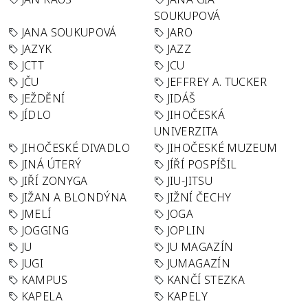
SOUKUPOVÁ
JANA SOUKUPOVÁ
JARO
JAZYK
JAZZ
JCTT
JCU
JČU
JEFFREY A. TUCKER
JEŽDĚNÍ
JIDÁŠ
JÍDLO
JIHOČESKÁ
UNIVERZITA
JIHOČESKÉ DIVADLO
JIHOČESKÉ MUZEUM
JINÁ ÚTERÝ
JÍŘÍ POSPÍŠIL
JIŘÍ ZONYGA
JIU-JITSU
JIŽAN A BLONDÝNA
JIŽNÍ ČECHY
JMELÍ
JOGA
JOGGING
JOPLIN
JU
JU MAGAZÍN
JUGI
JUMAGAZÍN
KAMPUS
KANČÍ STEZKA
KAPELA
KAPELY