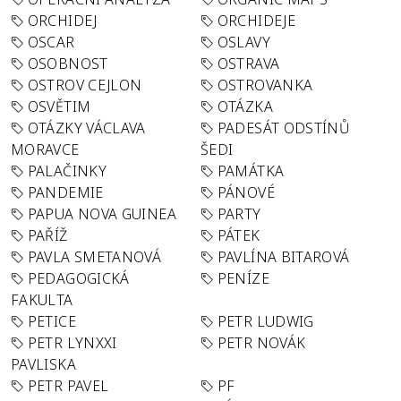
ORCHIDEJ
ORCHIDEJE
OSCAR
OSLAVY
OSOBNOST
OSTRAVA
OSTROV CEJLON
OSTROVANKA
OSVĚTIM
OTÁZKA
OTÁZKY VÁCLAVA
PADESÁT ODSTÍNŮ
MORAVCE
ŠEDI
PALAČINKY
PAMÁTKA
PANDEMIE
PÁNOVÉ
PAPUA NOVA GUINEA
PARTY
PAŘÍŽ
PÁTEK
PAVLA SMETANOVÁ
PAVLÍNA BITAROVÁ
PEDAGOGICKÁ
PENÍZE
FAKULTA
PETICE
PETR LUDWIG
PETR LYNXXI
PETR NOVÁK
PAVLISKA
PETR PAVEL
PF