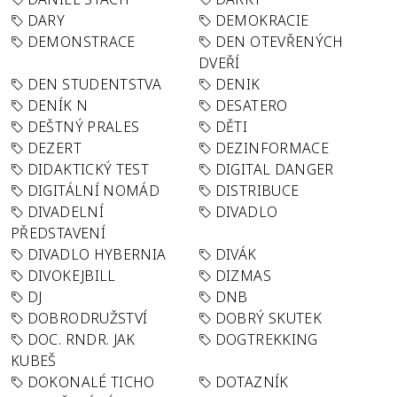
DARY
DEMOKRACIE
DEMONSTRACE
DEN OTEVŘENÝCH
DVEŘÍ
DEN STUDENTSTVA
DENIK
DENÍK N
DESATERO
DEŠTNÝ PRALES
DĚTI
DEZERT
DEZINFORMACE
DIDAKTICKÝ TEST
DIGITAL DANGER
DIGITÁLNÍ NOMÁD
DISTRIBUCE
DIVADELNÍ
DIVADLO
PŘEDSTAVENÍ
DIVADLO HYBERNIA
DIVÁK
DIVOKEJBILL
DIZMAS
DJ
DNB
DOBRODRUŽSTVÍ
DOBRÝ SKUTEK
DOC. RNDR. JAK
DOGTREKKING
KUBEŠ
DOKONALÉ TICHO
DOTAZNÍK