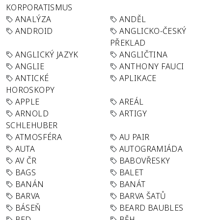
KORPORATISMUS
ANALÝZA
ANDĚL
ANDROID
ANGLICKO-ČESKÝ
PŘEKLAD
ANGLICKÝ JAZYK
ANGLIČTINA
ANGLIE
ANTHONY FAUCI
ANTICKÉ
APLIKACE
HOROSKOPY
APPLE
AREÁL
ARNOLD
ARTIGY
SCHLEHUBER
ATMOSFÉRA
AU PAIR
AUTA
AUTOGRAMIÁDA
AV ČR
BABOVŘESKY
BAGS
BALET
BANÁN
BANÁT
BARVA
BARVA ŠATŮ
BÁSEŇ
BEARD BAUBLES
BED
BĚH