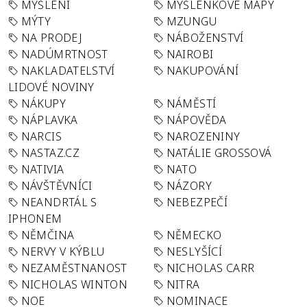
MYŠLENÍ
MYŠLENKOVÉ MAPY
MÝTY
MZUNGU
NA PRODEJ
NÁBOŽENSTVÍ
NADÚMRTNOST
NAIROBI
NAKLADATELSTVÍ
NAKUPOVÁNÍ
LIDOVÉ NOVINY
NÁKUPY
NÁMĚSTÍ
NÁPLAVKA
NÁPOVĚDA
NARCIS
NAROZENINY
NASTAZ.CZ
NATÁLIE GROSSOVÁ
NATIVIA
NATO
NÁVŠTĚVNÍCI
NÁZORY
NEANDRTÁL S
NEBEZPEČÍ
IPHONEM
NĚMČINA
NĚMECKO
NERVY V KÝBLU
NESLYŠÍCÍ
NEZAMĚSTNANOST
NICHOLAS CARR
NICHOLAS WINTON
NITRA
NOE
NOMINACE