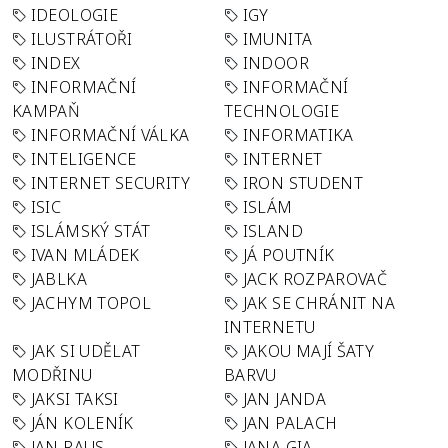
IDEOLOGIE
IGY
ILUSTRÁTOŘI
IMUNITA
INDEX
INDOOR
INFORMAČNÍ
INFORMAČNÍ
KAMPAŇ
TECHNOLOGIE
INFORMAČNÍ VÁLKA
INFORMATIKA
INTELIGENCE
INTERNET
INTERNET SECURITY
IRON STUDENT
ISIC
ISLÁM
ISLÁMSKÝ STÁT
ISLAND
IVAN MLÁDEK
JÁ POUTNÍK
JABLKA
JACK ROZPAROVAČ
JACHYM TOPOL
JAK SE CHRÁNIT NA
INTERNETU
JAK SI UDĚLAT
JAKOU MAJÍ ŠATY
MODŘINU
BARVU
JAKSI TAKSI
JAN JANDA
JÁN KOLENÍK
JAN PALACH
JAN RAUS
JANA GIA