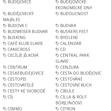
BUDĚJOVICE
BUDĚJOVICKÉ
EKONOMICKÉ DNY
BUDĚJOVICKÝ
BUDOUCNOST
MAJÁLES
BUDOVA C
BUDVAR
BUDWEISER BUDVAR
BUSKERS FEST
BUSKING
BYDLENÍ
CAFÉ KLUB SLAVIE
CALENDAR
CANICROSS
CD
CECÍLIE JÍLKOVÁ
CENTRAL PARK
SLAVIE
CENTRUM
CENZURA
CESKEBUDEJOVICE
CESTA DO BUDĚJOVIC
CESTOPIS
CESTOVÁNÍ
CESTOVATELÉ
CESTOVNÍ RUCH
CESTY KE SVOBODĚ
CIBULE
CÍL
CILLA & ROLF
BÖRJLINDOVI
CIMMO
CITRON