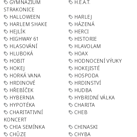
GYMNÁZIUM
H.E.A.T.
STRAKONICE
HALLOWEEN
HARLEJ
HARLEM SHAKE
HÁZENÁ
HEJLÍK
HERCI
HIGHWAY 61
HISTORIE
HLASOVÁNÍ
HLAVOLAM
HLUBOKÁ
HOAX
HOBIT
HODNOCENÍ VÝUKY
HOKEJ
HOKEJISTÉ
HORKÁ VANA
HOSPODA
HRDINOVÉ
HRDINSTVÍ
HŘEBÍČEK
HUDBA
HYBERNIA
HYBRIDNÍ VÁLKA
HYPOTÉKA
CHARITA
CHARITATIVNÍ
CHEB
KONCERT
CHIA SEMÍNKA
CHINASKI
CHŮZE
CHYBA