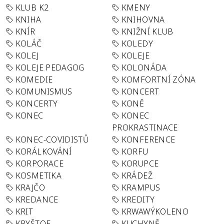
KLUB K2
KMENY
KNIHA
KNIHOVNA
KNÍR
KNIŽNÍ KLUB
KOLÁČ
KOLEDY
KOLEJ
KOLEJE
KOLEJE PEDAGOG
KOLONÁDA
KOMEDIE
KOMFORTNÍ ZÓNA
KOMUNISMUS
KONCERT
KONCERTY
KONĚ
KONEC
KONEC
PROKRASTINACE
KONEC-COVIDISTŮ
KONFERENCE
KORÁLKOVÁNÍ
KORFU
KORPORACE
KORUPCE
KOSMETIKA
KRÁDEŽ
KRAJČO
KRAMPUS
KREDANCE
KREDITY
KRIT
KRWAWÝKOLENO
KRYŠTOF
KUCHYNĚ