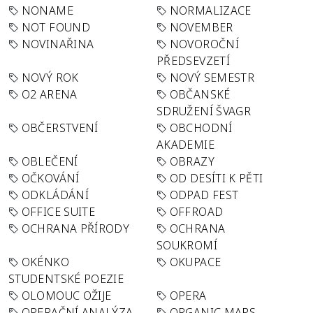
NONAME
NORMALIZACE
NOT FOUND
NOVEMBER
NOVINAŘINA
NOVOROČNÍ
PŘEDSEVZETÍ
NOVÝ ROK
NOVÝ SEMESTR
O2 ARENA
OBČANSKÉ
SDRUŽENÍ ŠVAGR
OBČERSTVENÍ
OBCHODNÍ
AKADEMIE
OBLEČENÍ
OBRAZY
OČKOVÁNÍ
OD DESÍTI K PĚTI
ODKLÁDÁNÍ
ODPAD FEST
OFFICE SUITE
OFFROAD
OCHRANA PŘÍRODY
OCHRANA
SOUKROMÍ
OKÉNKO
OKUPACE
STUDENTSKÉ POEZIE
OLOMOUC OŽIJE
OPERA
OPERAČNÍ ANALÝZA
ORGANIC MAPS