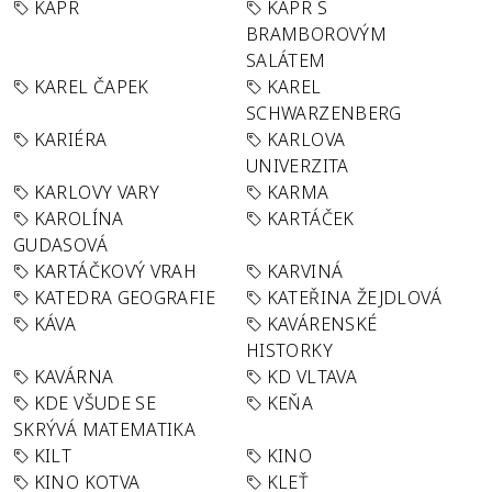
KAPR
KAPR S
BRAMBOROVÝM
SALÁTEM
KAREL ČAPEK
KAREL
SCHWARZENBERG
KARIÉRA
KARLOVA
UNIVERZITA
KARLOVY VARY
KARMA
KAROLÍNA
KARTÁČEK
GUDASOVÁ
KARTÁČKOVÝ VRAH
KARVINÁ
KATEDRA GEOGRAFIE
KATEŘINA ŽEJDLOVÁ
KÁVA
KAVÁRENSKÉ
HISTORKY
KAVÁRNA
KD VLTAVA
KDE VŠUDE SE
KEŇA
SKRÝVÁ MATEMATIKA
KILT
KINO
KINO KOTVA
KLEŤ