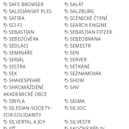
SAFE BROWSER
SALÁT
SALESIÁNSKÝ PLES
SALZBURG
SATIRA
SCÉNICKÉ ČTENÍ
SCI-FI
SEARCH ENGINE
SEBASTIAN
SEBASTIAN FITZEK
SEBEDŮVĚRA
SEBEOBRANA
SEDLÁCI
SEMESTR
SEMINÁŘE
SEN
SERIÁL
SERVER
SESTRA
SETKÁNÍ
SEX
SEZNAMOVÁK
SHAKESPEARE
SHOW
SHROMÁŽDĚNÍ
SHV
AKADEMICKÉ OBCE
SIBYLA
SIGMA
SILESIAN-SOCIETY-
SILSOC
FOR-SOLIDARITY
SILVERTAL A JOY
SILVESTR
SÍŤ
SKOČNÝ PŘÍLIV