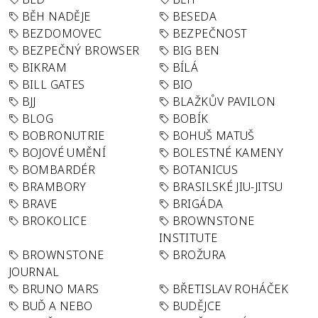
BĚH NADĚJE
BESEDA
BEZDOMOVEC
BEZPEČNOST
BEZPEČNÝ BROWSER
BIG BEN
BIKRAM
BÍLÁ
BILL GATES
BIO
BJJ
BLAŽKŮV PAVILON
BLOG
BOBÍK
BOBRONUTRIE
BOHUŠ MATUŠ
BOJOVÉ UMĚNÍ
BOLESTNÉ KAMENY
BOMBARDÉR
BOTANICUS
BRAMBORY
BRASILSKÉ JIU-JITSU
BRAVE
BRIGÁDA
BROKOLICE
BROWNSTONE
INSTITUTE
BROWNSTONE
BROŽURA
JOURNAL
BRUNO MARS
BŘETISLAV ROHÁČEK
BUĎ A NEBO
BUDĚJCE