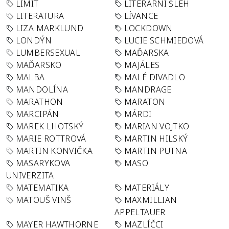
LIMIT
LITERÁRNÍ ŠLEH
LITERATURA
LÍVANCE
LIZA MARKLUND
LOCKDOWN
LONDÝN
LUCIE SCHMIEDOVÁ
LUMBERSEXUAL
MAĎARSKA
MAĎARSKO
MAJÁLES
MALBA
MALÉ DIVADLO
MANDOLÍNA
MANDRAGE
MARATHON
MARATON
MARCIPÁN
MÁRDI
MAREK LHOTSKÝ
MARIAN VOJTKO
MARIE ROTTROVÁ
MARTIN HILSKÝ
MARTIN KONVIČKA
MARTIN PUTNA
MASARYKOVA
MASO
UNIVERZITA
MATEMATIKA
MATERIÁLY
MATOUŠ VINŠ
MAXMILLIAN
APPELTAUER
MAYER HAWTHORNE
MAZLÍČCI