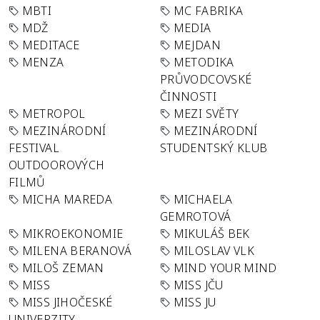
MBTI
MC FABRIKA
MDŽ
MEDIA
MEDITACE
MEJDAN
MENZA
METODIKA
PRŮVODCOVSKÉ
ČINNOSTI
METROPOL
MEZI SVĚTY
MEZINÁRODNÍ
MEZINÁRODNÍ
FESTIVAL
STUDENTSKÝ KLUB
OUTDOOROVÝCH
FILMŮ
MICHA MAREDA
MICHAELA
GEMROTOVÁ
MIKROEKONOMIE
MIKULÁŠ BEK
MILENA BERANOVÁ
MILOSLAV VLK
MILOŠ ZEMAN
MIND YOUR MIND
MISS
MISS JČU
MISS JIHOČESKÉ
MISS JU
UNIVERZITY