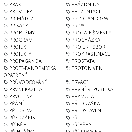
PRAXE
PRÁZDNINY
PREMIÉRA
PREZENTACE
PRIMÁT.CZ
PRINC ANDREW
PRIVACY
PRIVÁT
PROBLÉMY
PROFAJNŠMEKRY
PROGRAM
PROCHÁZKA
PROJEKT
PROJEKT SBOR
PROJEKTY
PROKRASTINACE
PROPAGANDA
PROSTATA
PROTI-PANDEMICKÁ
PROTON VPN
OPATŘENÍ
PRŮVODCOVÁNÍ
PRVÁCI
PRVNÍ KAZETA
PRVNÍ REPUBLIKA
PRVOTINA
PRYMULA
PŘÁNÍ
PŘEDNÁŠKA
PŘEDSEVZETÍ
PŘEDSTAVENÍ
PŘEDZÁPIS
PŘF
PŘÍBĚH
PŘÍBĚHY
PŘIHLÁŠKA
PŘÍPRAVA NA