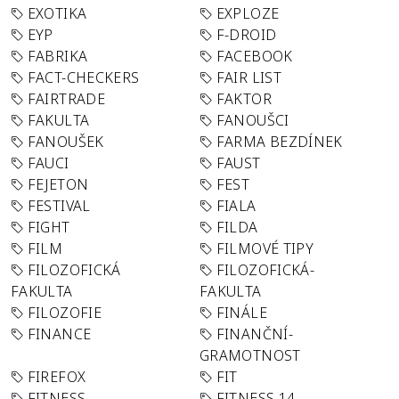
EXOTIKA
EXPLOZE
EYP
F-DROID
FABRIKA
FACEBOOK
FACT-CHECKERS
FAIR LIST
FAIRTRADE
FAKTOR
FAKULTA
FANOUŠCI
FANOUŠEK
FARMA BEZDÍNEK
FAUCI
FAUST
FEJETON
FEST
FESTIVAL
FIALA
FIGHT
FILDA
FILM
FILMOVÉ TIPY
FILOZOFICKÁ
FILOZOFICKÁ-
FAKULTA
FAKULTA
FILOZOFIE
FINÁLE
FINANCE
FINANČNÍ-
GRAMOTNOST
FIREFOX
FIT
FITNESS
FITNESS 14