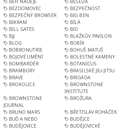
BĚH NADĚJE
BESEDA
BEZDOMOVEC
BEZPEČNOST
BEZPEČNÝ BROWSER
BIG BEN
BIKRAM
BÍLÁ
BILL GATES
BIO
BJJ
BLAŽKŮV PAVILON
BLOG
BOBÍK
BOBRONUTRIE
BOHUŠ MATUŠ
BOJOVÉ UMĚNÍ
BOLESTNÉ KAMENY
BOMBARDÉR
BOTANICUS
BRAMBORY
BRASILSKÉ JIU-JITSU
BRAVE
BRIGÁDA
BROKOLICE
BROWNSTONE
INSTITUTE
BROWNSTONE
BROŽURA
JOURNAL
BRUNO MARS
BŘETISLAV ROHÁČEK
BUĎ A NEBO
BUDĚJCE
BUDĚJOVICE
BUDĚJOVICKÉ