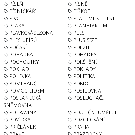
PÍSEŇ
PÍSNĚ
PÍSNIČKÁŘI
PIŠKOT
PIVO
PLACEMENT TEST
PLAKÁT
PLANETÁRIUM
PLAVKOVÁSEZONA
PLES
PLES UPÍRŮ
PLUS SIZE
POČASÍ
POEZIE
POHÁDKA
POHÁDKY
POCHOUTKY
POJIŠTĚNÍ
POKLAD
POKLADY
POLÉVKA
POLITIKA
POMERANČ
POMOC
POMOC LIDEM
POSILOVNA
POSLANECKÁ
POSLUCHAČI
SNĚMOVNA
POTRAVINY
POULIČNÍ UMĚLCI
POVÍDKA
POZOROVÁNÍ
PR ČLÁNEK
PRAHA
PRAXE
PRÁZDNINY