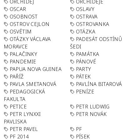
ORCHIDEJ
ORCHIDEJE
OSCAR
OSLAVY
OSOBNOST
OSTRAVA
OSTROV CEJLON
OSTROVANKA
OSVĚTIM
OTÁZKA
OTÁZKY VÁCLAVA
PADESÁT ODSTÍNŮ
MORAVCE
ŠEDI
PALAČINKY
PAMÁTKA
PANDEMIE
PÁNOVÉ
PAPUA NOVA GUINEA
PARTY
PAŘÍŽ
PÁTEK
PAVLA SMETANOVÁ
PAVLÍNA BITAROVÁ
PEDAGOGICKÁ
PENÍZE
FAKULTA
PETICE
PETR LUDWIG
PETR LYNXXI
PETR NOVÁK
PAVLISKA
PETR PAVEL
PF
PF 2014
PÍSEK