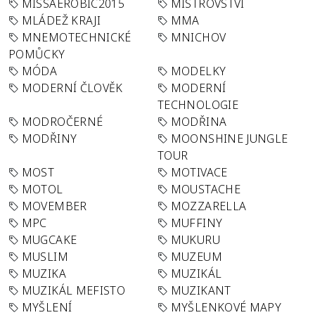
MISSAEROBIC2015
MISTROVSTVÍ
MLÁDEŽ KRAJI
MMA
MNEMOTECHNICKÉ
MNICHOV
POMŮCKY
MÓDA
MODELKY
MODERNÍ ČLOVĚK
MODERNÍ
TECHNOLOGIE
MODROČERNÉ
MODŘINA
MODŘINY
MOONSHINE JUNGLE
TOUR
MOST
MOTIVACE
MOTOL
MOUSTACHE
MOVEMBER
MOZZARELLA
MPC
MUFFINY
MUGCAKE
MUKURU
MUSLIM
MUZEUM
MUZIKA
MUZIKÁL
MUZIKÁL MEFISTO
MUZIKANT
MYŠLENÍ
MYŠLENKOVÉ MAPY