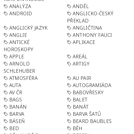
ANALÝZA
ANDĚL
ANDROID
ANGLICKO-ČESKÝ
PŘEKLAD
ANGLICKÝ JAZYK
ANGLIČTINA
ANGLIE
ANTHONY FAUCI
ANTICKÉ
APLIKACE
HOROSKOPY
APPLE
AREÁL
ARNOLD
ARTIGY
SCHLEHUBER
ATMOSFÉRA
AU PAIR
AUTA
AUTOGRAMIÁDA
AV ČR
BABOVŘESKY
BAGS
BALET
BANÁN
BANÁT
BARVA
BARVA ŠATŮ
BÁSEŇ
BEARD BAUBLES
BED
BĚH