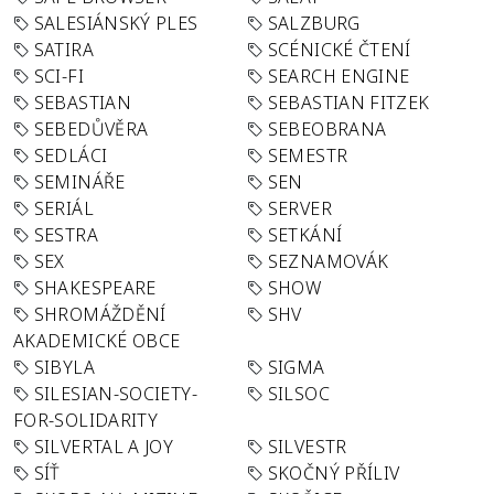
SALESIÁNSKÝ PLES
SALZBURG
SATIRA
SCÉNICKÉ ČTENÍ
SCI-FI
SEARCH ENGINE
SEBASTIAN
SEBASTIAN FITZEK
SEBEDŮVĚRA
SEBEOBRANA
SEDLÁCI
SEMESTR
SEMINÁŘE
SEN
SERIÁL
SERVER
SESTRA
SETKÁNÍ
SEX
SEZNAMOVÁK
SHAKESPEARE
SHOW
SHROMÁŽDĚNÍ
SHV
AKADEMICKÉ OBCE
SIBYLA
SIGMA
SILESIAN-SOCIETY-
SILSOC
FOR-SOLIDARITY
SILVERTAL A JOY
SILVESTR
SÍŤ
SKOČNÝ PŘÍLIV