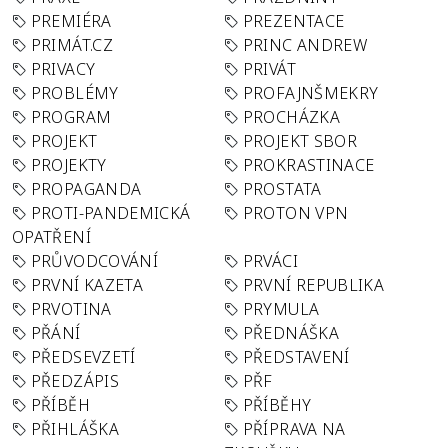
PREMIÉRA
PREZENTACE
PRIMÁT.CZ
PRINC ANDREW
PRIVACY
PRIVÁT
PROBLÉMY
PROFAJNŠMEKRY
PROGRAM
PROCHÁZKA
PROJEKT
PROJEKT SBOR
PROJEKTY
PROKRASTINACE
PROPAGANDA
PROSTATA
PROTI-PANDEMICKÁ
PROTON VPN
OPATŘENÍ
PRŮVODCOVÁNÍ
PRVÁCI
PRVNÍ KAZETA
PRVNÍ REPUBLIKA
PRVOTINA
PRYMULA
PŘÁNÍ
PŘEDNÁŠKA
PŘEDSEVZETÍ
PŘEDSTAVENÍ
PŘEDZÁPIS
PŘF
PŘÍBĚH
PŘÍBĚHY
PŘIHLÁŠKA
PŘÍPRAVA NA