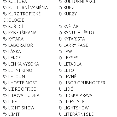
KULTURA
KULTURNÍ AKCE
KULTURNÍ VÝMĚNA
KURZ
KURZ TROPICKÉ
KURZY
EKOLOGIE
KUŘECÍ
KVĚTÁK
KYBERŠIKANA
KYNUTÉ TĚSTO
KYTARA
KYTARISTA
LABORATOŘ
LARRY PAGE
LÁSKA
LAW
LEKCE
LEKSES
LENKA VYSOKÁ
LETADLA
LETNÍ KINO
LÉTO
LETOUN
LEVNĚ
LHOSTEJNOST
LIBOR GRUBHOFFER
LIBRE OFFICE
LIDÉ
LIDOVÁ HUDBA
LIDSKÁ PRÁVA
LIFE
LIFESTYLE
LIGHT SHOW
LIGHTSHOW
LIMIT
LITERÁRNÍ ŠLEH