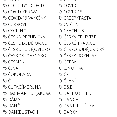
CO TO BYL COVID
COVID
COVID ZPRÁVA
COVID-19
COVID-19 VAKCÍNY
CREEPYPASTA
CUKROVÍ
CVIČENÍ
CYCLING
CZECH-US
ČESKÁ REPUBLIKA
ČESKÁ TELEVIZE
ČESKÉ BUDĚJOVICE
ČESKÉ TRADICE
ČESKOBUDĚJOVICKO
ČESKOBUDĚJOVICKÝ
ČESKOSLOVENSKO
ČESKÝ ROZHLAS
ČESNEK
ČETBA
ČÍNA
ČINOHRA
ČOKOLÁDA
ČR
ČT
ČTENÍ
ČUTACÍMERUNA
D&B
DAGMAR POPJAKOVÁ
DALEKOHLED
DÁMY
DANCE
DANĚ
DANIEL HŮLKA
DANIEL STACH
DÁRKY