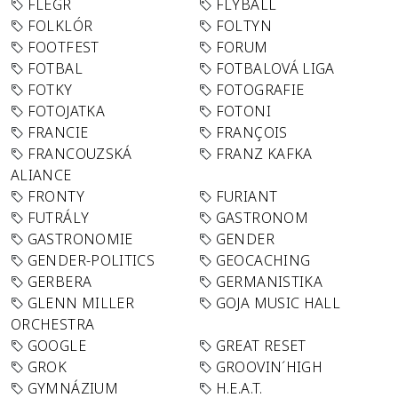
FLEGR
FLYBALL
FOLKLÓR
FOLTYN
FOOTFEST
FORUM
FOTBAL
FOTBALOVÁ LIGA
FOTKY
FOTOGRAFIE
FOTOJATKA
FOTONI
FRANCIE
FRANÇOIS
FRANCOUZSKÁ
FRANZ KAFKA
ALIANCE
FRONTY
FURIANT
FUTRÁLY
GASTRONOM
GASTRONOMIE
GENDER
GENDER-POLITICS
GEOCACHING
GERBERA
GERMANISTIKA
GLENN MILLER
GOJA MUSIC HALL
ORCHESTRA
GOOGLE
GREAT RESET
GROK
GROOVIN´HIGH
GYMNÁZIUM
H.E.A.T.