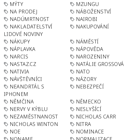
MÝTY
MZUNGU
NA PRODEJ
NÁBOŽENSTVÍ
NADÚMRTNOST
NAIROBI
NAKLADATELSTVÍ
NAKUPOVÁNÍ
LIDOVÉ NOVINY
NÁKUPY
NÁMĚSTÍ
NÁPLAVKA
NÁPOVĚDA
NARCIS
NAROZENINY
NASTAZ.CZ
NATÁLIE GROSSOVÁ
NATIVIA
NATO
NÁVŠTĚVNÍCI
NÁZORY
NEANDRTÁL S
NEBEZPEČÍ
IPHONEM
NĚMČINA
NĚMECKO
NERVY V KÝBLU
NESLYŠÍCÍ
NEZAMĚSTNANOST
NICHOLAS CARR
NICHOLAS WINTON
NITRA
NOE
NOMINACE
NONAME
NORMALIZACE