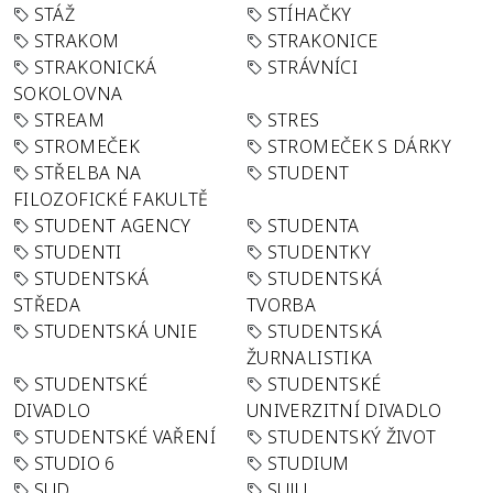
STÁŽ
STÍHAČKY
STRAKOM
STRAKONICE
STRAKONICKÁ
STRÁVNÍCI
SOKOLOVNA
STREAM
STRES
STROMEČEK
STROMEČEK S DÁRKY
STŘELBA NA
STUDENT
FILOZOFICKÉ FAKULTĚ
STUDENT AGENCY
STUDENTA
STUDENTI
STUDENTKY
STUDENTSKÁ
STUDENTSKÁ
STŘEDA
TVORBA
STUDENTSKÁ UNIE
STUDENTSKÁ
ŽURNALISTIKA
STUDENTSKÉ
STUDENTSKÉ
DIVADLO
UNIVERZITNÍ DIVADLO
STUDENTSKÉ VAŘENÍ
STUDENTSKÝ ŽIVOT
STUDIO 6
STUDIUM
SUD
SUJU