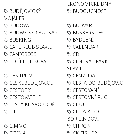
EKONOMICKÉ DNY
BUDĚJOVICKÝ
BUDOUCNOST
MAJÁLES
BUDOVA C
BUDVAR
BUDWEISER BUDVAR
BUSKERS FEST
BUSKING
BYDLENÍ
CAFÉ KLUB SLAVIE
CALENDAR
CANICROSS
CD
CECÍLIE JÍLKOVÁ
CENTRAL PARK
SLAVIE
CENTRUM
CENZURA
CESKEBUDEJOVICE
CESTA DO BUDĚJOVIC
CESTOPIS
CESTOVÁNÍ
CESTOVATELÉ
CESTOVNÍ RUCH
CESTY KE SVOBODĚ
CIBULE
CÍL
CILLA & ROLF
BÖRJLINDOVI
CIMMO
CITRON
CIZINA
CK FISHER