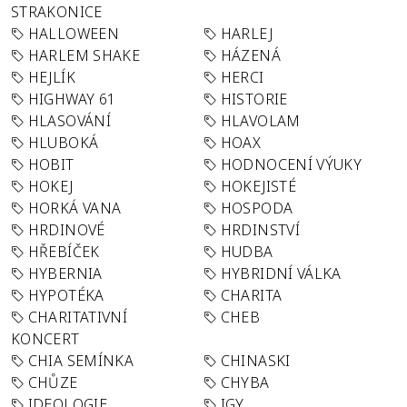
STRAKONICE
HALLOWEEN
HARLEJ
HARLEM SHAKE
HÁZENÁ
HEJLÍK
HERCI
HIGHWAY 61
HISTORIE
HLASOVÁNÍ
HLAVOLAM
HLUBOKÁ
HOAX
HOBIT
HODNOCENÍ VÝUKY
HOKEJ
HOKEJISTÉ
HORKÁ VANA
HOSPODA
HRDINOVÉ
HRDINSTVÍ
HŘEBÍČEK
HUDBA
HYBERNIA
HYBRIDNÍ VÁLKA
HYPOTÉKA
CHARITA
CHARITATIVNÍ
CHEB
KONCERT
CHIA SEMÍNKA
CHINASKI
CHŮZE
CHYBA
IDEOLOGIE
IGY