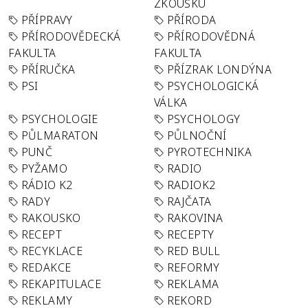
ZKOUŠKU
PŘÍPRAVY
PŘÍRODA
PŘÍRODOVĚDECKÁ
PŘÍRODOVĚDNÁ
FAKULTA
FAKULTA
PŘÍRUČKA
PŘÍZRAK LONDÝNA
PSI
PSYCHOLOGICKÁ
VÁLKA
PSYCHOLOGIE
PSYCHOLOGY
PŮLMARATON
PŮLNOČNÍ
PUNČ
PYROTECHNIKA
PYŽAMO
RADIO
RÁDIO K2
RADIOK2
RADY
RAJČATA
RAKOUSKO
RAKOVINA
RECEPT
RECEPTY
RECYKLACE
RED BULL
REDAKCE
REFORMY
REKAPITULACE
REKLAMA
REKLAMY
REKORD