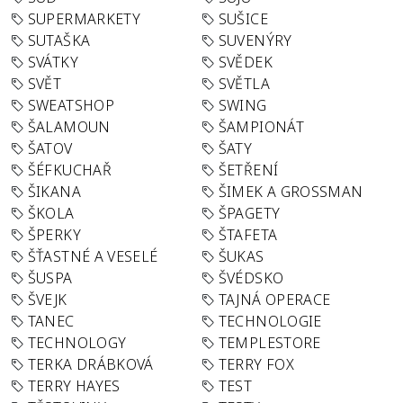
SUPERMARKETY
SUŠICE
SUTAŠKA
SUVENÝRY
SVÁTKY
SVĚDEK
SVĚT
SVĚTLA
SWEATSHOP
SWING
ŠALAMOUN
ŠAMPIONÁT
ŠATOV
ŠATY
ŠÉFKUCHAŘ
ŠETŘENÍ
ŠIKANA
ŠIMEK A GROSSMAN
ŠKOLA
ŠPAGETY
ŠPERKY
ŠTAFETA
ŠŤASTNÉ A VESELÉ
ŠUKAS
ŠUSPA
ŠVÉDSKO
ŠVEJK
TAJNÁ OPERACE
TANEC
TECHNOLOGIE
TECHNOLOGY
TEMPLESTORE
TERKA DRÁBKOVÁ
TERRY FOX
TERRY HAYES
TEST