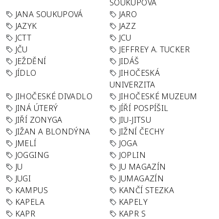
SOUKUPOVÁ
JANA SOUKUPOVÁ
JARO
JAZYK
JAZZ
JCTT
JCU
JČU
JEFFREY A. TUCKER
JEŽDĚNÍ
JIDÁŠ
JÍDLO
JIHOČESKÁ
UNIVERZITA
JIHOČESKÉ DIVADLO
JIHOČESKÉ MUZEUM
JINÁ ÚTERÝ
JÍŘÍ POSPÍŠIL
JIŘÍ ZONYGA
JIU-JITSU
JIŽAN A BLONDÝNA
JIŽNÍ ČECHY
JMELÍ
JOGA
JOGGING
JOPLIN
JU
JU MAGAZÍN
JUGI
JUMAGAZÍN
KAMPUS
KANČÍ STEZKA
KAPELA
KAPELY
KAPR
KAPR S