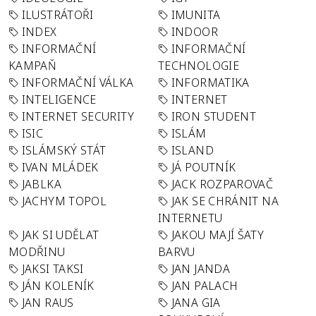
ILUSTRÁTOŘI
IMUNITA
INDEX
INDOOR
INFORMAČNÍ
INFORMAČNÍ
KAMPAŇ
TECHNOLOGIE
INFORMAČNÍ VÁLKA
INFORMATIKA
INTELIGENCE
INTERNET
INTERNET SECURITY
IRON STUDENT
ISIC
ISLÁM
ISLÁMSKÝ STÁT
ISLAND
IVAN MLÁDEK
JÁ POUTNÍK
JABLKA
JACK ROZPAROVAČ
JACHYM TOPOL
JAK SE CHRÁNIT NA
INTERNETU
JAK SI UDĚLAT
JAKOU MAJÍ ŠATY
MODŘINU
BARVU
JAKSI TAKSI
JAN JANDA
JÁN KOLENÍK
JAN PALACH
JAN RAUS
JANA GIA