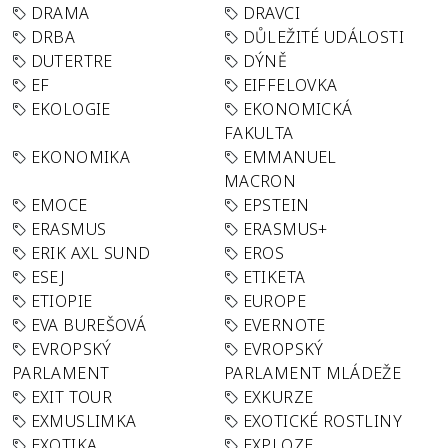
DRAMA
DRAVCI
DRBA
DŮLEŽITÉ UDÁLOSTI
DUTERTRE
DÝNĚ
EF
EIFFELOVKA
EKOLOGIE
EKONOMICKÁ
FAKULTA
EKONOMIKA
EMMANUEL
MACRON
EMOCE
EPSTEIN
ERASMUS
ERASMUS+
ERIK AXL SUND
EROS
ESEJ
ETIKETA
ETIOPIE
EUROPE
EVA BUREŠOVÁ
EVERNOTE
EVROPSKÝ
EVROPSKÝ
PARLAMENT
PARLAMENT MLÁDEŽE
EXIT TOUR
EXKURZE
EXMUSLIMKA
EXOTICKÉ ROSTLINY
EXOTIKA
EXPLOZE