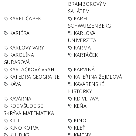
BRAMBOROVÝM
SALÁTEM
KAREL ČAPEK
KAREL
SCHWARZENBERG
KARIÉRA
KARLOVA
UNIVERZITA
KARLOVY VARY
KARMA
KAROLÍNA
KARTÁČEK
GUDASOVÁ
KARTÁČKOVÝ VRAH
KARVINÁ
KATEDRA GEOGRAFIE
KATEŘINA ŽEJDLOVÁ
KÁVA
KAVÁRENSKÉ
HISTORKY
KAVÁRNA
KD VLTAVA
KDE VŠUDE SE
KEŇA
SKRÝVÁ MATEMATIKA
KILT
KINO
KINO KOTVA
KLEŤ
KLUB K2
KMENY