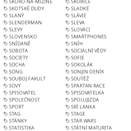
SKORO-NA-MIZINE
SKOŘICE
SKOTSKÉ DUDY
SLADKÉ
SLANÝ
SLÁVIE
SLENDERMAN
SLEVA
SLEVY
SLOVÁCI
SLOVENSKO
SMARTPHONES
SNÍDANĚ
SNÍH
SOBOTA
SOCIÁLNÍ VĚDY
SOCIETY
SOFIE
SOCHA
SOKOLÁK
SONG
SONJIN DENÍK
SOUBOJ FAKULT
SOUTĚŽ
SOVY
SPARTAN RACE
SPISOVATEL
SPISOVATELKA
SPOLEČNOST
SPOLUJIZDA
SPORT
SRÍ LANKA
STAG
STAGE
STÁNKY
STAR WARS
STATISTIKA
STÁTNÍ MATURITA