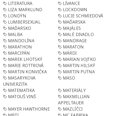
LITERATURA
LÍVANCE
LIZA MARKLUND
LOCKDOWN
LONDÝN
LUCIE SCHMIEDOVÁ
LUMBERSEXUAL
MAĎARSKA
MAĎARSKO
MAJÁLES
MALBA
MALÉ DIVADLO
MANDOLÍNA
MANDRAGE
MARATHON
MARATON
MARCIPÁN
MÁRDI
MAREK LHOTSKÝ
MARIAN VOJTKO
MARIE ROTTROVÁ
MARTIN HILSKÝ
MARTIN KONVIČKA
MARTIN PUTNA
MASARYKOVA
MASO
UNIVERZITA
MATEMATIKA
MATERIÁLY
MATOUŠ VINŠ
MAXMILLIAN
APPELTAUER
MAYER HAWTHORNE
MAZLÍČCI
MBTI
MC FABRIKA