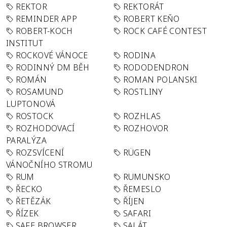
REKTOR
REKTORÁT
REMINDER APP
ROBERT KEŇO
ROBERT-KOCH
ROCK CAFÉ CONTEST
INSTITUT
ROCKOVÉ VÁNOCE
RODINA
RODINNÝ DM BĚH
RODODENDRON
ROMÁN
ROMAN POLANSKI
ROSAMUND
ROSTLINY
LUPTONOVÁ
ROSTOCK
ROZHLAS
ROZHODOVACÍ
ROZHOVOR
PARALÝZA
ROZSVÍCENÍ
RÜGEN
VÁNOČNÍHO STROMU
RUM
RUMUNSKO
ŘECKO
ŘEMESLO
ŘETĚZÁK
ŘÍJEN
ŘÍZEK
SAFARI
SAFE BROWSER
SALÁT