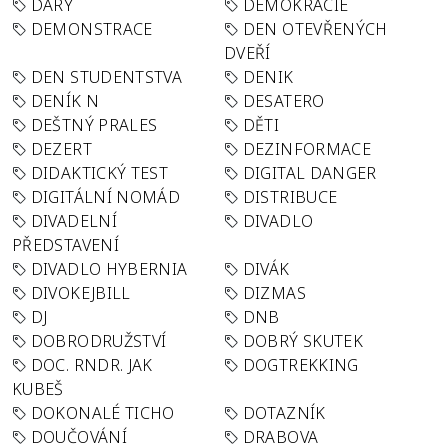
DARY
DEMOKRACIE
DEMONSTRACE
DEN OTEVŘENÝCH
DVEŘÍ
DEN STUDENTSTVA
DENIK
DENÍK N
DESATERO
DEŠTNÝ PRALES
DĚTI
DEZERT
DEZINFORMACE
DIDAKTICKÝ TEST
DIGITAL DANGER
DIGITÁLNÍ NOMÁD
DISTRIBUCE
DIVADELNÍ
DIVADLO
PŘEDSTAVENÍ
DIVADLO HYBERNIA
DIVÁK
DIVOKEJBILL
DIZMAS
DJ
DNB
DOBRODRUŽSTVÍ
DOBRÝ SKUTEK
DOC. RNDR. JAK
DOGTREKKING
KUBEŠ
DOKONALÉ TICHO
DOTAZNÍK
DOUČOVÁNÍ
DRABOVA