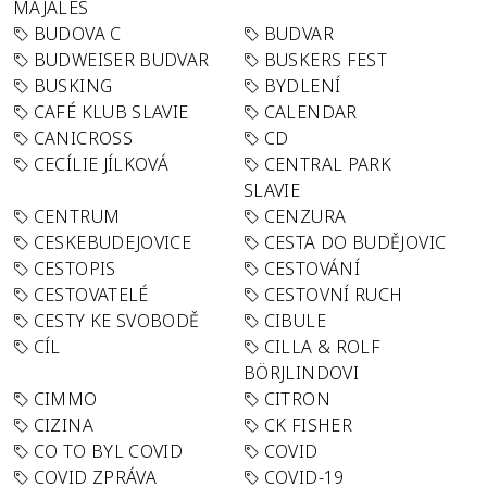
MAJÁLES
BUDOVA C
BUDVAR
BUDWEISER BUDVAR
BUSKERS FEST
BUSKING
BYDLENÍ
CAFÉ KLUB SLAVIE
CALENDAR
CANICROSS
CD
CECÍLIE JÍLKOVÁ
CENTRAL PARK
SLAVIE
CENTRUM
CENZURA
CESKEBUDEJOVICE
CESTA DO BUDĚJOVIC
CESTOPIS
CESTOVÁNÍ
CESTOVATELÉ
CESTOVNÍ RUCH
CESTY KE SVOBODĚ
CIBULE
CÍL
CILLA & ROLF
BÖRJLINDOVI
CIMMO
CITRON
CIZINA
CK FISHER
CO TO BYL COVID
COVID
COVID ZPRÁVA
COVID-19