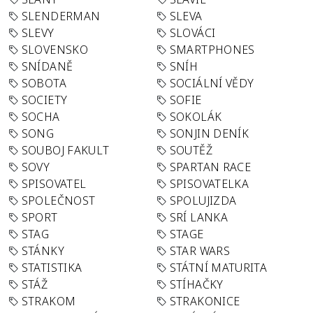
SLENDERMAN
SLEVA
SLEVY
SLOVÁCI
SLOVENSKO
SMARTPHONES
SNÍDANĚ
SNÍH
SOBOTA
SOCIÁLNÍ VĚDY
SOCIETY
SOFIE
SOCHA
SOKOLÁK
SONG
SONJIN DENÍK
SOUBOJ FAKULT
SOUTĚŽ
SOVY
SPARTAN RACE
SPISOVATEL
SPISOVATELKA
SPOLEČNOST
SPOLUJIZDA
SPORT
SRÍ LANKA
STAG
STAGE
STÁNKY
STAR WARS
STATISTIKA
STÁTNÍ MATURITA
STÁŽ
STÍHAČKY
STRAKOM
STRAKONICE