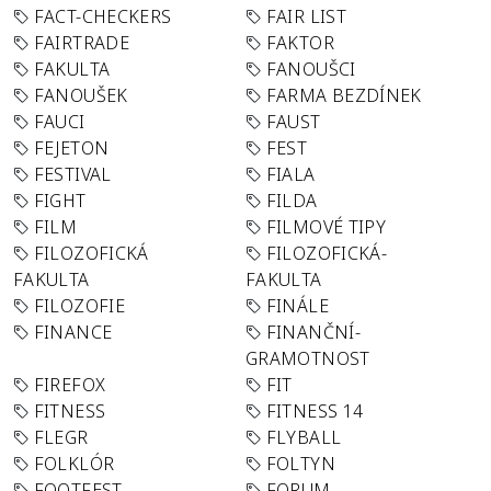
FACT-CHECKERS
FAIR LIST
FAIRTRADE
FAKTOR
FAKULTA
FANOUŠCI
FANOUŠEK
FARMA BEZDÍNEK
FAUCI
FAUST
FEJETON
FEST
FESTIVAL
FIALA
FIGHT
FILDA
FILM
FILMOVÉ TIPY
FILOZOFICKÁ
FILOZOFICKÁ-
FAKULTA
FAKULTA
FILOZOFIE
FINÁLE
FINANCE
FINANČNÍ-
GRAMOTNOST
FIREFOX
FIT
FITNESS
FITNESS 14
FLEGR
FLYBALL
FOLKLÓR
FOLTYN
FOOTFEST
FORUM