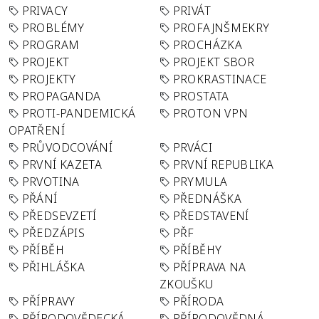
PRIVACY
PRIVÁT
PROBLÉMY
PROFAJNŠMEKRY
PROGRAM
PROCHÁZKA
PROJEKT
PROJEKT SBOR
PROJEKTY
PROKRASTINACE
PROPAGANDA
PROSTATA
PROTI-PANDEMICKÁ
PROTON VPN
OPATŘENÍ
PRŮVODCOVÁNÍ
PRVÁCI
PRVNÍ KAZETA
PRVNÍ REPUBLIKA
PRVOTINA
PRYMULA
PŘÁNÍ
PŘEDNÁŠKA
PŘEDSEVZETÍ
PŘEDSTAVENÍ
PŘEDZÁPIS
PŘF
PŘÍBĚH
PŘÍBĚHY
PŘIHLÁŠKA
PŘÍPRAVA NA
ZKOUŠKU
PŘÍPRAVY
PŘÍRODA
PŘÍRODOVĚDECKÁ
PŘÍRODOVĚDNÁ