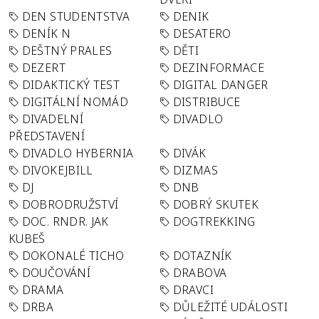
DEN STUDENTSTVA
DENIK
DENÍK N
DESATERO
DEŠTNÝ PRALES
DĚTI
DEZERT
DEZINFORMACE
DIDAKTICKÝ TEST
DIGITAL DANGER
DIGITÁLNÍ NOMÁD
DISTRIBUCE
DIVADELNÍ
DIVADLO
PŘEDSTAVENÍ
DIVADLO HYBERNIA
DIVÁK
DIVOKEJBILL
DIZMAS
DJ
DNB
DOBRODRUŽSTVÍ
DOBRÝ SKUTEK
DOC. RNDR. JAK
DOGTREKKING
KUBEŠ
DOKONALÉ TICHO
DOTAZNÍK
DOUČOVÁNÍ
DRABOVA
DRAMA
DRAVCI
DRBA
DŮLEŽITÉ UDÁLOSTI