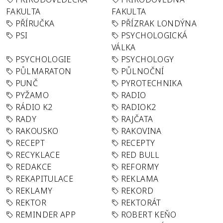
FAKULTA
FAKULTA
PŘÍRUČKA
PŘÍZRAK LONDÝNA
PSI
PSYCHOLOGICKÁ
VÁLKA
PSYCHOLOGIE
PSYCHOLOGY
PŮLMARATON
PŮLNOČNÍ
PUNČ
PYROTECHNIKA
PYŽAMO
RADIO
RÁDIO K2
RADIOK2
RADY
RAJČATA
RAKOUSKO
RAKOVINA
RECEPT
RECEPTY
RECYKLACE
RED BULL
REDAKCE
REFORMY
REKAPITULACE
REKLAMA
REKLAMY
REKORD
REKTOR
REKTORÁT
REMINDER APP
ROBERT KEŇO