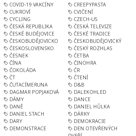
COVID-19 VAKCÍNY
CREEPYPASTA
CUKROVÍ
CVIČENÍ
CYCLING
CZECH-US
ČESKÁ REPUBLIKA
ČESKÁ TELEVIZE
ČESKÉ BUDĚJOVICE
ČESKÉ TRADICE
ČESKOBUDĚJOVICKO
ČESKOBUDĚJOVICKÝ
ČESKOSLOVENSKO
ČESKÝ ROZHLAS
ČESNEK
ČETBA
ČÍNA
ČINOHRA
ČOKOLÁDA
ČR
ČT
ČTENÍ
ČUTACÍMERUNA
D&B
DAGMAR POPJAKOVÁ
DALEKOHLED
DÁMY
DANCE
DANĚ
DANIEL HŮLKA
DANIEL STACH
DÁRKY
DARY
DEMOKRACIE
DEMONSTRACE
DEN OTEVŘENÝCH
DVEŘÍ