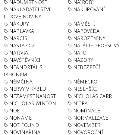
NADÚMRTNOST
NAIROBI
NAKLADATELSTVÍ
NAKUPOVÁNÍ
LIDOVÉ NOVINY
NÁKUPY
NÁMĚSTÍ
NÁPLAVKA
NÁPOVĚDA
NARCIS
NAROZENINY
NASTAZ.CZ
NATÁLIE GROSSOVÁ
NATIVIA
NATO
NÁVŠTĚVNÍCI
NÁZORY
NEANDRTÁL S
NEBEZPEČÍ
IPHONEM
NĚMČINA
NĚMECKO
NERVY V KÝBLU
NESLYŠÍCÍ
NEZAMĚSTNANOST
NICHOLAS CARR
NICHOLAS WINTON
NITRA
NOE
NOMINACE
NONAME
NORMALIZACE
NOT FOUND
NOVEMBER
NOVINAŘINA
NOVOROČNÍ