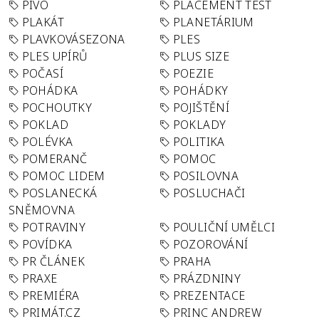
PIVO
PLACEMENT TEST
PLAKÁT
PLANETÁRIUM
PLAVKOVÁSEZONA
PLES
PLES UPÍRŮ
PLUS SIZE
POČASÍ
POEZIE
POHÁDKA
POHÁDKY
POCHOUTKY
POJIŠTĚNÍ
POKLAD
POKLADY
POLÉVKA
POLITIKA
POMERANČ
POMOC
POMOC LIDEM
POSILOVNA
POSLANECKÁ
POSLUCHAČI
SNĚMOVNA
POTRAVINY
POULIČNÍ UMĚLCI
POVÍDKA
POZOROVÁNÍ
PR ČLÁNEK
PRAHA
PRAXE
PRÁZDNINY
PREMIÉRA
PREZENTACE
PRIMÁT.CZ
PRINC ANDREW