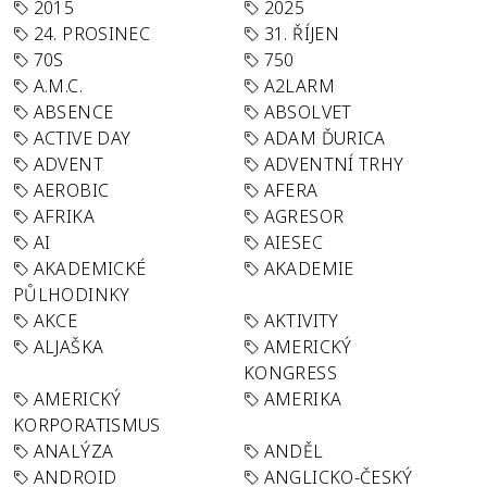
2015
2025
24. PROSINEC
31. ŘÍJEN
70S
750
A.M.C.
A2LARM
ABSENCE
ABSOLVET
ACTIVE DAY
ADAM ĎURICA
ADVENT
ADVENTNÍ TRHY
AEROBIC
AFERA
AFRIKA
AGRESOR
AI
AIESEC
AKADEMICKÉ
AKADEMIE
PŮLHODINKY
AKCE
AKTIVITY
ALJAŠKA
AMERICKÝ
KONGRESS
AMERICKÝ
AMERIKA
KORPORATISMUS
ANALÝZA
ANDĚL
ANDROID
ANGLICKO-ČESKÝ