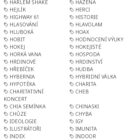
HARLEM SHAKE
HÁZENÁ
HEJLÍK
HERCI
HIGHWAY 61
HISTORIE
HLASOVÁNÍ
HLAVOLAM
HLUBOKÁ
HOAX
HOBIT
HODNOCENÍ VÝUKY
HOKEJ
HOKEJISTÉ
HORKÁ VANA
HOSPODA
HRDINOVÉ
HRDINSTVÍ
HŘEBÍČEK
HUDBA
HYBERNIA
HYBRIDNÍ VÁLKA
HYPOTÉKA
CHARITA
CHARITATIVNÍ
CHEB
KONCERT
CHIA SEMÍNKA
CHINASKI
CHŮZE
CHYBA
IDEOLOGIE
IGY
ILUSTRÁTOŘI
IMUNITA
INDEX
INDOOR