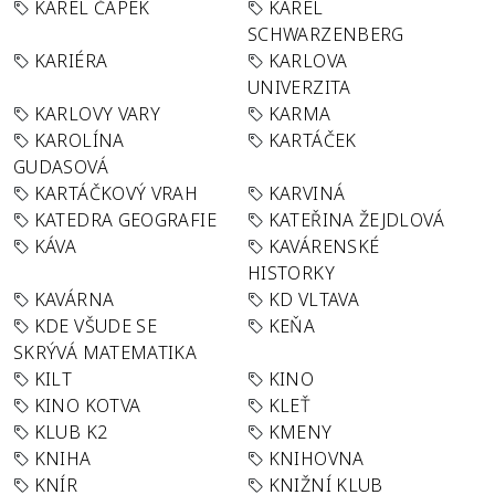
KAREL ČAPEK
KAREL
SCHWARZENBERG
KARIÉRA
KARLOVA
UNIVERZITA
KARLOVY VARY
KARMA
KAROLÍNA
KARTÁČEK
GUDASOVÁ
KARTÁČKOVÝ VRAH
KARVINÁ
KATEDRA GEOGRAFIE
KATEŘINA ŽEJDLOVÁ
KÁVA
KAVÁRENSKÉ
HISTORKY
KAVÁRNA
KD VLTAVA
KDE VŠUDE SE
KEŇA
SKRÝVÁ MATEMATIKA
KILT
KINO
KINO KOTVA
KLEŤ
KLUB K2
KMENY
KNIHA
KNIHOVNA
KNÍR
KNIŽNÍ KLUB