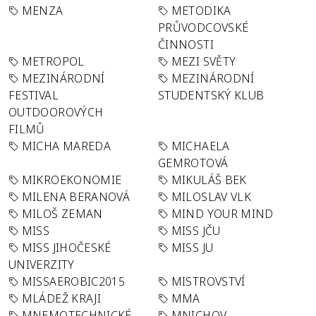
MENZA
METODIKA
PRŮVODCOVSKÉ
ČINNOSTI
METROPOL
MEZI SVĚTY
MEZINÁRODNÍ
MEZINÁRODNÍ
FESTIVAL
STUDENTSKÝ KLUB
OUTDOOROVÝCH
FILMŮ
MICHA MAREDA
MICHAELA
GEMROTOVÁ
MIKROEKONOMIE
MIKULÁŠ BEK
MILENA BERANOVÁ
MILOSLAV VLK
MILOŠ ZEMAN
MIND YOUR MIND
MISS
MISS JČU
MISS JIHOČESKÉ
MISS JU
UNIVERZITY
MISSAEROBIC2015
MISTROVSTVÍ
MLÁDEŽ KRAJI
MMA
MNEMOTECHNICKÉ
MNICHOV