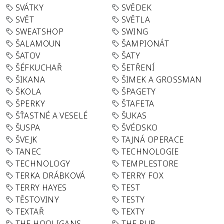
SVÁTKY
SVĚDEK
SVĚT
SVĚTLA
SWEATSHOP
SWING
ŠALAMOUN
ŠAMPIONÁT
ŠATOV
ŠATY
ŠÉFKUCHAŘ
ŠETŘENÍ
ŠIKANA
ŠIMEK A GROSSMAN
ŠKOLA
ŠPAGETY
ŠPERKY
ŠTAFETA
ŠŤASTNÉ A VESELÉ
ŠUKAS
ŠUSPA
ŠVÉDSKO
ŠVEJK
TAJNÁ OPERACE
TANEC
TECHNOLOGIE
TECHNOLOGY
TEMPLESTORE
TERKA DRÁBKOVÁ
TERRY FOX
TERRY HAYES
TEST
TĚSTOVINY
TESTY
TEXTAŘ
TEXTY
THE HOOLIGANS
THE PUB