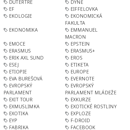
DUTERTRE
DÝNĚ
EF
EIFFELOVKA
EKOLOGIE
EKONOMICKÁ
FAKULTA
EKONOMIKA
EMMANUEL
MACRON
EMOCE
EPSTEIN
ERASMUS
ERASMUS+
ERIK AXL SUND
EROS
ESEJ
ETIKETA
ETIOPIE
EUROPE
EVA BUREŠOVÁ
EVERNOTE
EVROPSKÝ
EVROPSKÝ
PARLAMENT
PARLAMENT MLÁDEŽE
EXIT TOUR
EXKURZE
EXMUSLIMKA
EXOTICKÉ ROSTLINY
EXOTIKA
EXPLOZE
EYP
F-DROID
FABRIKA
FACEBOOK