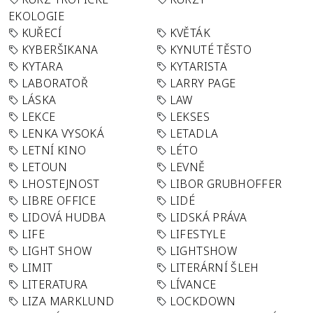
EKOLOGIE
KUŘECÍ
KVĚTÁK
KYBERŠIKANA
KYNUTÉ TĚSTO
KYTARA
KYTARISTA
LABORATOŘ
LARRY PAGE
LÁSKA
LAW
LEKCE
LEKSES
LENKA VYSOKÁ
LETADLA
LETNÍ KINO
LÉTO
LETOUN
LEVNĚ
LHOSTEJNOST
LIBOR GRUBHOFFER
LIBRE OFFICE
LIDÉ
LIDOVÁ HUDBA
LIDSKÁ PRÁVA
LIFE
LIFESTYLE
LIGHT SHOW
LIGHTSHOW
LIMIT
LITERÁRNÍ ŠLEH
LITERATURA
LÍVANCE
LIZA MARKLUND
LOCKDOWN