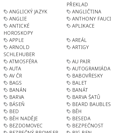
PŘEKLAD
ANGLICKÝ JAZYK
ANGLIČTINA
ANGLIE
ANTHONY FAUCI
ANTICKÉ
APLIKACE
HOROSKOPY
APPLE
AREÁL
ARNOLD
ARTIGY
SCHLEHUBER
ATMOSFÉRA
AU PAIR
AUTA
AUTOGRAMIÁDA
AV ČR
BABOVŘESKY
BAGS
BALET
BANÁN
BANÁT
BARVA
BARVA ŠATŮ
BÁSEŇ
BEARD BAUBLES
BED
BĚH
BĚH NADĚJE
BESEDA
BEZDOMOVEC
BEZPEČNOST
BEZPEČNÝ BROWSER
BIG BEN