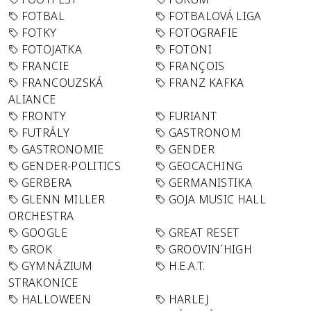
FOTBAL
FOTBALOVÁ LIGA
FOTKY
FOTOGRAFIE
FOTOJATKA
FOTONI
FRANCIE
FRANÇOIS
FRANCOUZSKÁ
FRANZ KAFKA
ALIANCE
FRONTY
FURIANT
FUTRÁLY
GASTRONOM
GASTRONOMIE
GENDER
GENDER-POLITICS
GEOCACHING
GERBERA
GERMANISTIKA
GLENN MILLER
GOJA MUSIC HALL
ORCHESTRA
GOOGLE
GREAT RESET
GROK
GROOVIN´HIGH
GYMNÁZIUM
H.E.A.T.
STRAKONICE
HALLOWEEN
HARLEJ