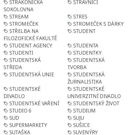
STRAKONICKÁ
STRÁVNÍCI
SOKOLOVNA
STREAM
STRES
STROMEČEK
STROMEČEK S DÁRKY
STŘELBA NA
STUDENT
FILOZOFICKÉ FAKULTĚ
STUDENT AGENCY
STUDENTA
STUDENTI
STUDENTKY
STUDENTSKÁ
STUDENTSKÁ
STŘEDA
TVORBA
STUDENTSKÁ UNIE
STUDENTSKÁ
ŽURNALISTIKA
STUDENTSKÉ
STUDENTSKÉ
DIVADLO
UNIVERZITNÍ DIVADLO
STUDENTSKÉ VAŘENÍ
STUDENTSKÝ ŽIVOT
STUDIO 6
STUDIUM
SUD
SUJU
SUPERMARKETY
SUŠICE
SUTAŠKA
SUVENÝRY