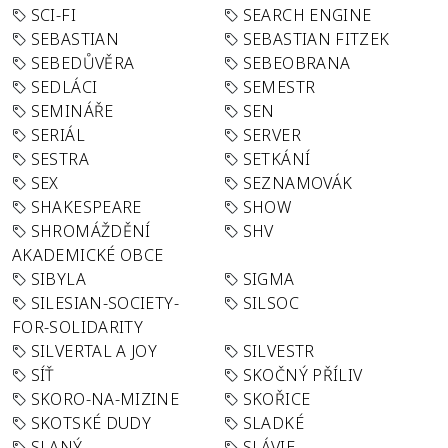
SCI-FI
SEARCH ENGINE
SEBASTIAN
SEBASTIAN FITZEK
SEBEDŮVĚRA
SEBEOBRANA
SEDLÁCI
SEMESTR
SEMINÁŘE
SEN
SERIÁL
SERVER
SESTRA
SETKÁNÍ
SEX
SEZNAMOVÁK
SHAKESPEARE
SHOW
SHROMÁŽDĚNÍ
SHV
AKADEMICKÉ OBCE
SIBYLA
SIGMA
SILESIAN-SOCIETY-
SILSOC
FOR-SOLIDARITY
SILVERTAL A JOY
SILVESTR
SÍŤ
SKOČNÝ PŘÍLIV
SKORO-NA-MIZINE
SKOŘICE
SKOTSKÉ DUDY
SLADKÉ
SLANÝ
SLÁVIE