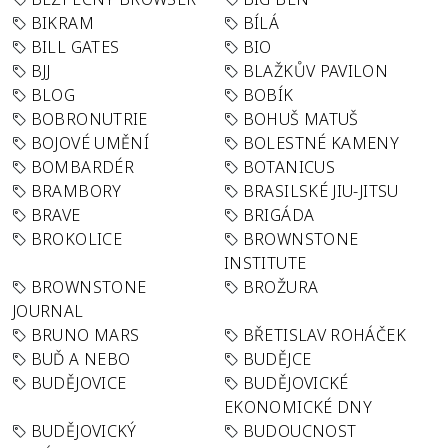
BIKRAM
BÍLÁ
BILL GATES
BIO
BJJ
BLAŽKŮV PAVILON
BLOG
BOBÍK
BOBRONUTRIE
BOHUŠ MATUŠ
BOJOVÉ UMĚNÍ
BOLESTNÉ KAMENY
BOMBARDÉR
BOTANICUS
BRAMBORY
BRASILSKÉ JIU-JITSU
BRAVE
BRIGÁDA
BROKOLICE
BROWNSTONE
INSTITUTE
BROWNSTONE
BROŽURA
JOURNAL
BRUNO MARS
BŘETISLAV ROHÁČEK
BUĎ A NEBO
BUDĚJCE
BUDĚJOVICE
BUDĚJOVICKÉ
EKONOMICKÉ DNY
BUDĚJOVICKÝ
BUDOUCNOST