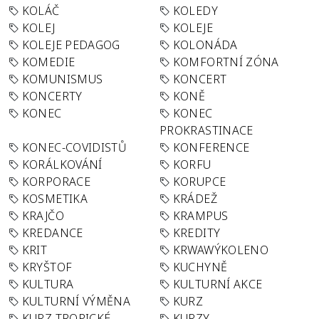
KOLÁČ
KOLEDY
KOLEJ
KOLEJE
KOLEJE PEDAGOG
KOLONÁDA
KOMEDIE
KOMFORTNÍ ZÓNA
KOMUNISMUS
KONCERT
KONCERTY
KONĚ
KONEC
KONEC
PROKRASTINACE
KONEC-COVIDISTŮ
KONFERENCE
KORÁLKOVÁNÍ
KORFU
KORPORACE
KORUPCE
KOSMETIKA
KRÁDEŽ
KRAJČO
KRAMPUS
KREDANCE
KREDITY
KRIT
KRWAWÝKOLENO
KRYŠTOF
KUCHYNĚ
KULTURA
KULTURNÍ AKCE
KULTURNÍ VÝMĚNA
KURZ
KURZ TROPICKÉ
KURZY