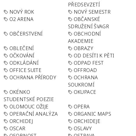
PŘEDSEVZETÍ
NOVÝ ROK
NOVÝ SEMESTR
O2 ARENA
OBČANSKÉ
SDRUŽENÍ ŠVAGR
OBČERSTVENÍ
OBCHODNÍ
AKADEMIE
OBLEČENÍ
OBRAZY
OČKOVÁNÍ
OD DESÍTI K PĚTI
ODKLÁDÁNÍ
ODPAD FEST
OFFICE SUITE
OFFROAD
OCHRANA PŘÍRODY
OCHRANA
SOUKROMÍ
OKÉNKO
OKUPACE
STUDENTSKÉ POEZIE
OLOMOUC OŽIJE
OPERA
OPERAČNÍ ANALÝZA
ORGANIC MAPS
ORCHIDEJ
ORCHIDEJE
OSCAR
OSLAVY
OSOBNOST
OSTRAVA