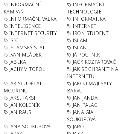
INFORMAČNÍ
INFORMAČNÍ
KAMPAŇ
TECHNOLOGIE
INFORMAČNÍ VÁLKA
INFORMATIKA
INTELIGENCE
INTERNET
INTERNET SECURITY
IRON STUDENT
ISIC
ISLÁM
ISLÁMSKÝ STÁT
ISLAND
IVAN MLÁDEK
JÁ POUTNÍK
JABLKA
JACK ROZPAROVAČ
JACHYM TOPOL
JAK SE CHRÁNIT NA
INTERNETU
JAK SI UDĚLAT
JAKOU MAJÍ ŠATY
MODŘINU
BARVU
JAKSI TAKSI
JAN JANDA
JÁN KOLENÍK
JAN PALACH
JAN RAUS
JANA GIA
SOUKUPOVÁ
JANA SOUKUPOVÁ
JARO
JAZYK
JAZZ