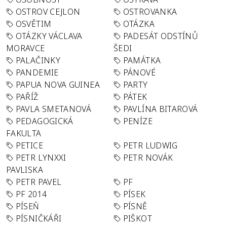
OSTROV CEJLON
OSTROVANKA
OSVĚTIM
OTÁZKA
OTÁZKY VÁCLAVA
PADESÁT ODSTÍNŮ
MORAVCE
ŠEDI
PALAČINKY
PAMÁTKA
PANDEMIE
PÁNOVÉ
PAPUA NOVA GUINEA
PARTY
PAŘÍŽ
PÁTEK
PAVLA SMETANOVÁ
PAVLÍNA BITAROVÁ
PEDAGOGICKÁ
PENÍZE
FAKULTA
PETICE
PETR LUDWIG
PETR LYNXXI
PETR NOVÁK
PAVLISKA
PETR PAVEL
PF
PF 2014
PÍSEK
PÍSEŇ
PÍSNĚ
PÍSNIČKÁŘI
PIŠKOT