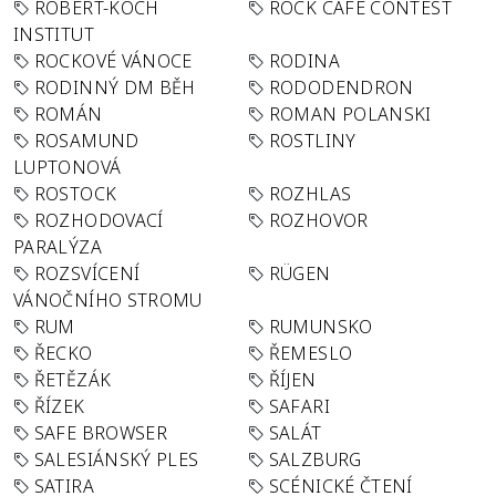
ROBERT-KOCH
ROCK CAFÉ CONTEST
INSTITUT
ROCKOVÉ VÁNOCE
RODINA
RODINNÝ DM BĚH
RODODENDRON
ROMÁN
ROMAN POLANSKI
ROSAMUND
ROSTLINY
LUPTONOVÁ
ROSTOCK
ROZHLAS
ROZHODOVACÍ
ROZHOVOR
PARALÝZA
ROZSVÍCENÍ
RÜGEN
VÁNOČNÍHO STROMU
RUM
RUMUNSKO
ŘECKO
ŘEMESLO
ŘETĚZÁK
ŘÍJEN
ŘÍZEK
SAFARI
SAFE BROWSER
SALÁT
SALESIÁNSKÝ PLES
SALZBURG
SATIRA
SCÉNICKÉ ČTENÍ