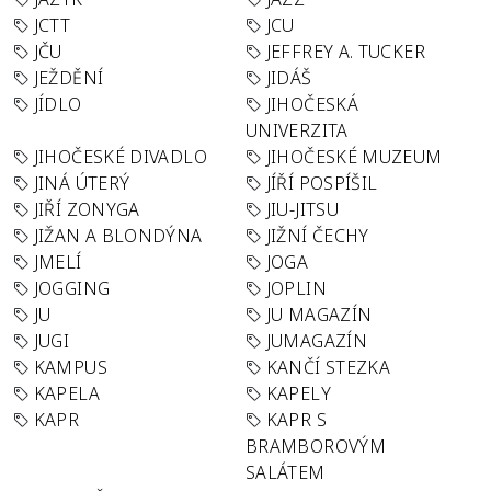
JCTT
JCU
JČU
JEFFREY A. TUCKER
JEŽDĚNÍ
JIDÁŠ
JÍDLO
JIHOČESKÁ
UNIVERZITA
JIHOČESKÉ DIVADLO
JIHOČESKÉ MUZEUM
JINÁ ÚTERÝ
JÍŘÍ POSPÍŠIL
JIŘÍ ZONYGA
JIU-JITSU
JIŽAN A BLONDÝNA
JIŽNÍ ČECHY
JMELÍ
JOGA
JOGGING
JOPLIN
JU
JU MAGAZÍN
JUGI
JUMAGAZÍN
KAMPUS
KANČÍ STEZKA
KAPELA
KAPELY
KAPR
KAPR S
BRAMBOROVÝM
SALÁTEM