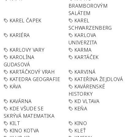
BRAMBOROVÝM
SALÁTEM
KAREL ČAPEK
KAREL
SCHWARZENBERG
KARIÉRA
KARLOVA
UNIVERZITA
KARLOVY VARY
KARMA
KAROLÍNA
KARTÁČEK
GUDASOVÁ
KARTÁČKOVÝ VRAH
KARVINÁ
KATEDRA GEOGRAFIE
KATEŘINA ŽEJDLOVÁ
KÁVA
KAVÁRENSKÉ
HISTORKY
KAVÁRNA
KD VLTAVA
KDE VŠUDE SE
KEŇA
SKRÝVÁ MATEMATIKA
KILT
KINO
KINO KOTVA
KLEŤ