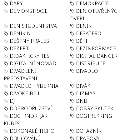
DARY
DEMOKRACIE
DEMONSTRACE
DEN OTEVŘENÝCH
DVEŘÍ
DEN STUDENTSTVA
DENIK
DENÍK N
DESATERO
DEŠTNÝ PRALES
DĚTI
DEZERT
DEZINFORMACE
DIDAKTICKÝ TEST
DIGITAL DANGER
DIGITÁLNÍ NOMÁD
DISTRIBUCE
DIVADELNÍ
DIVADLO
PŘEDSTAVENÍ
DIVADLO HYBERNIA
DIVÁK
DIVOKEJBILL
DIZMAS
DJ
DNB
DOBRODRUŽSTVÍ
DOBRÝ SKUTEK
DOC. RNDR. JAK
DOGTREKKING
KUBEŠ
DOKONALÉ TICHO
DOTAZNÍK
DOUČOVÁNÍ
DRABOVA