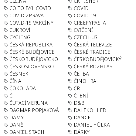
CIZINA
CK FISHER
CO TO BYL COVID
COVID
COVID ZPRÁVA
COVID-19
COVID-19 VAKCÍNY
CREEPYPASTA
CUKROVÍ
CVIČENÍ
CYCLING
CZECH-US
ČESKÁ REPUBLIKA
ČESKÁ TELEVIZE
ČESKÉ BUDĚJOVICE
ČESKÉ TRADICE
ČESKOBUDĚJOVICKO
ČESKOBUDĚJOVICKÝ
ČESKOSLOVENSKO
ČESKÝ ROZHLAS
ČESNEK
ČETBA
ČÍNA
ČINOHRA
ČOKOLÁDA
ČR
ČT
ČTENÍ
ČUTACÍMERUNA
D&B
DAGMAR POPJAKOVÁ
DALEKOHLED
DÁMY
DANCE
DANĚ
DANIEL HŮLKA
DANIEL STACH
DÁRKY