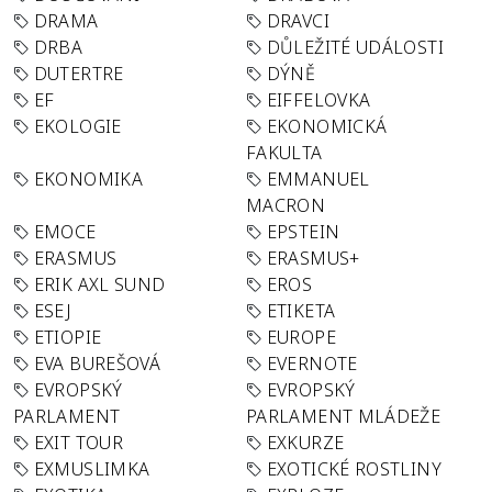
DRAMA
DRAVCI
DRBA
DŮLEŽITÉ UDÁLOSTI
DUTERTRE
DÝNĚ
EF
EIFFELOVKA
EKOLOGIE
EKONOMICKÁ
FAKULTA
EKONOMIKA
EMMANUEL
MACRON
EMOCE
EPSTEIN
ERASMUS
ERASMUS+
ERIK AXL SUND
EROS
ESEJ
ETIKETA
ETIOPIE
EUROPE
EVA BUREŠOVÁ
EVERNOTE
EVROPSKÝ
EVROPSKÝ
PARLAMENT
PARLAMENT MLÁDEŽE
EXIT TOUR
EXKURZE
EXMUSLIMKA
EXOTICKÉ ROSTLINY