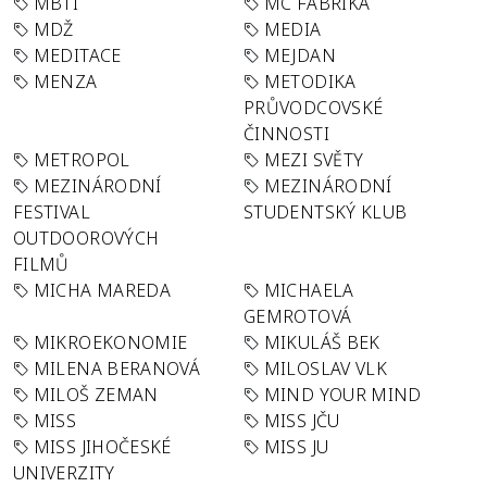
MBTI
MC FABRIKA
MDŽ
MEDIA
MEDITACE
MEJDAN
MENZA
METODIKA
PRŮVODCOVSKÉ
ČINNOSTI
METROPOL
MEZI SVĚTY
MEZINÁRODNÍ
MEZINÁRODNÍ
FESTIVAL
STUDENTSKÝ KLUB
OUTDOOROVÝCH
FILMŮ
MICHA MAREDA
MICHAELA
GEMROTOVÁ
MIKROEKONOMIE
MIKULÁŠ BEK
MILENA BERANOVÁ
MILOSLAV VLK
MILOŠ ZEMAN
MIND YOUR MIND
MISS
MISS JČU
MISS JIHOČESKÉ
MISS JU
UNIVERZITY