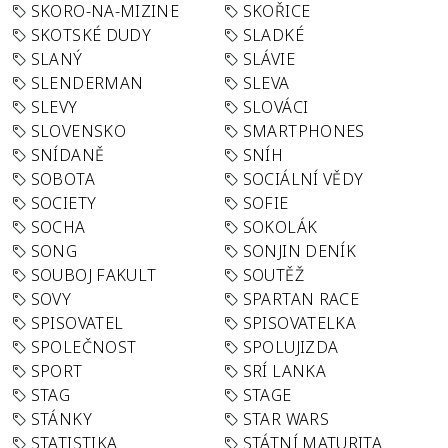
SKORO-NA-MIZINE
SKOŘICE
SKOTSKÉ DUDY
SLADKÉ
SLANÝ
SLÁVIE
SLENDERMAN
SLEVA
SLEVY
SLOVÁCI
SLOVENSKO
SMARTPHONES
SNÍDANĚ
SNÍH
SOBOTA
SOCIÁLNÍ VĚDY
SOCIETY
SOFIE
SOCHA
SOKOLÁK
SONG
SONJIN DENÍK
SOUBOJ FAKULT
SOUTĚŽ
SOVY
SPARTAN RACE
SPISOVATEL
SPISOVATELKA
SPOLEČNOST
SPOLUJIZDA
SPORT
SRÍ LANKA
STAG
STAGE
STÁNKY
STAR WARS
STATISTIKA
STÁTNÍ MATURITA