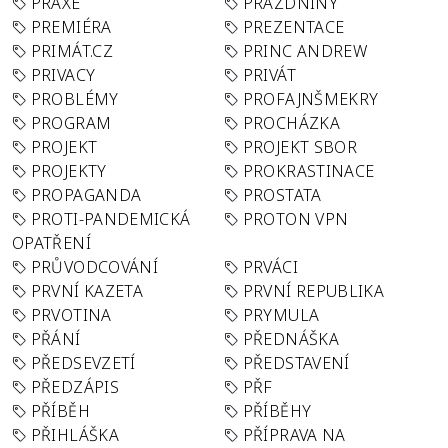
PRAXE
PRÁZDNINY
PREMIÉRA
PREZENTACE
PRIMÁT.CZ
PRINC ANDREW
PRIVACY
PRIVÁT
PROBLÉMY
PROFAJNŠMEKRY
PROGRAM
PROCHÁZKA
PROJEKT
PROJEKT SBOR
PROJEKTY
PROKRASTINACE
PROPAGANDA
PROSTATA
PROTI-PANDEMICKÁ
PROTON VPN
OPATŘENÍ
PRŮVODCOVÁNÍ
PRVÁCI
PRVNÍ KAZETA
PRVNÍ REPUBLIKA
PRVOTINA
PRYMULA
PŘÁNÍ
PŘEDNÁŠKA
PŘEDSEVZETÍ
PŘEDSTAVENÍ
PŘEDZÁPIS
PŘF
PŘÍBĚH
PŘÍBĚHY
PŘIHLÁŠKA
PŘÍPRAVA NA