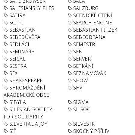
SAFE BROWSER
SALÁT
SALESIÁNSKÝ PLES
SALZBURG
SATIRA
SCÉNICKÉ ČTENÍ
SCI-FI
SEARCH ENGINE
SEBASTIAN
SEBASTIAN FITZEK
SEBEDŮVĚRA
SEBEOBRANA
SEDLÁCI
SEMESTR
SEMINÁŘE
SEN
SERIÁL
SERVER
SESTRA
SETKÁNÍ
SEX
SEZNAMOVÁK
SHAKESPEARE
SHOW
SHROMÁŽDĚNÍ
SHV
AKADEMICKÉ OBCE
SIBYLA
SIGMA
SILESIAN-SOCIETY-
SILSOC
FOR-SOLIDARITY
SILVERTAL A JOY
SILVESTR
SÍŤ
SKOČNÝ PŘÍLIV