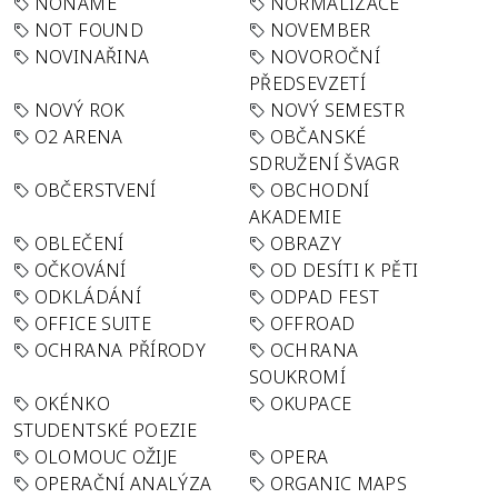
NONAME
NORMALIZACE
NOT FOUND
NOVEMBER
NOVINAŘINA
NOVOROČNÍ
PŘEDSEVZETÍ
NOVÝ ROK
NOVÝ SEMESTR
O2 ARENA
OBČANSKÉ
SDRUŽENÍ ŠVAGR
OBČERSTVENÍ
OBCHODNÍ
AKADEMIE
OBLEČENÍ
OBRAZY
OČKOVÁNÍ
OD DESÍTI K PĚTI
ODKLÁDÁNÍ
ODPAD FEST
OFFICE SUITE
OFFROAD
OCHRANA PŘÍRODY
OCHRANA
SOUKROMÍ
OKÉNKO
OKUPACE
STUDENTSKÉ POEZIE
OLOMOUC OŽIJE
OPERA
OPERAČNÍ ANALÝZA
ORGANIC MAPS