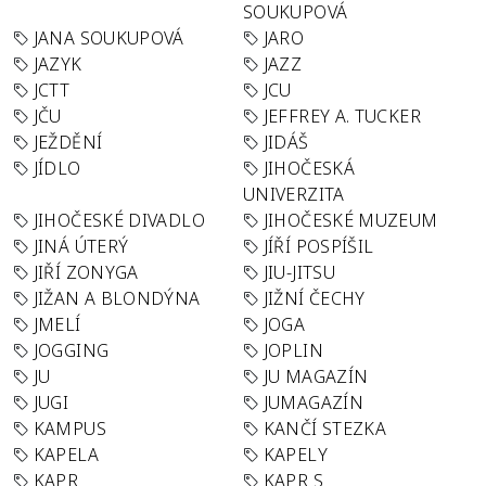
SOUKUPOVÁ
JANA SOUKUPOVÁ
JARO
JAZYK
JAZZ
JCTT
JCU
JČU
JEFFREY A. TUCKER
JEŽDĚNÍ
JIDÁŠ
JÍDLO
JIHOČESKÁ
UNIVERZITA
JIHOČESKÉ DIVADLO
JIHOČESKÉ MUZEUM
JINÁ ÚTERÝ
JÍŘÍ POSPÍŠIL
JIŘÍ ZONYGA
JIU-JITSU
JIŽAN A BLONDÝNA
JIŽNÍ ČECHY
JMELÍ
JOGA
JOGGING
JOPLIN
JU
JU MAGAZÍN
JUGI
JUMAGAZÍN
KAMPUS
KANČÍ STEZKA
KAPELA
KAPELY
KAPR
KAPR S