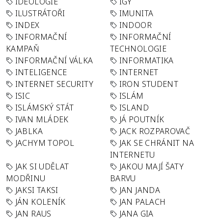
IDEOLOGIE
IGY
ILUSTRÁTOŘI
IMUNITA
INDEX
INDOOR
INFORMAČNÍ
INFORMAČNÍ
KAMPAŇ
TECHNOLOGIE
INFORMAČNÍ VÁLKA
INFORMATIKA
INTELIGENCE
INTERNET
INTERNET SECURITY
IRON STUDENT
ISIC
ISLÁM
ISLÁMSKÝ STÁT
ISLAND
IVAN MLÁDEK
JÁ POUTNÍK
JABLKA
JACK ROZPAROVAČ
JACHYM TOPOL
JAK SE CHRÁNIT NA
INTERNETU
JAK SI UDĚLAT
JAKOU MAJÍ ŠATY
MODŘINU
BARVU
JAKSI TAKSI
JAN JANDA
JÁN KOLENÍK
JAN PALACH
JAN RAUS
JANA GIA