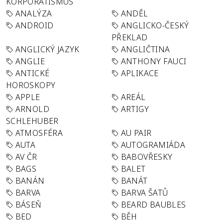
KORPORATISMUS
ANALÝZA
ANDĚL
ANDROID
ANGLICKO-ČESKÝ
PŘEKLAD
ANGLICKÝ JAZYK
ANGLIČTINA
ANGLIE
ANTHONY FAUCI
ANTICKÉ
APLIKACE
HOROSKOPY
APPLE
AREÁL
ARNOLD
ARTIGY
SCHLEHUBER
ATMOSFÉRA
AU PAIR
AUTA
AUTOGRAMIÁDA
AV ČR
BABOVŘESKY
BAGS
BALET
BANÁN
BANÁT
BARVA
BARVA ŠATŮ
BÁSEŇ
BEARD BAUBLES
BED
BĚH