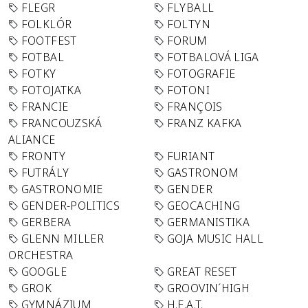
FLEGR
FLYBALL
FOLKLÓR
FOLTYN
FOOTFEST
FORUM
FOTBAL
FOTBALOVÁ LIGA
FOTKY
FOTOGRAFIE
FOTOJATKA
FOTONI
FRANCIE
FRANÇOIS
FRANCOUZSKÁ
FRANZ KAFKA
ALIANCE
FRONTY
FURIANT
FUTRÁLY
GASTRONOM
GASTRONOMIE
GENDER
GENDER-POLITICS
GEOCACHING
GERBERA
GERMANISTIKA
GLENN MILLER
GOJA MUSIC HALL
ORCHESTRA
GOOGLE
GREAT RESET
GROK
GROOVIN´HIGH
GYMNÁZIUM
H.E.A.T.