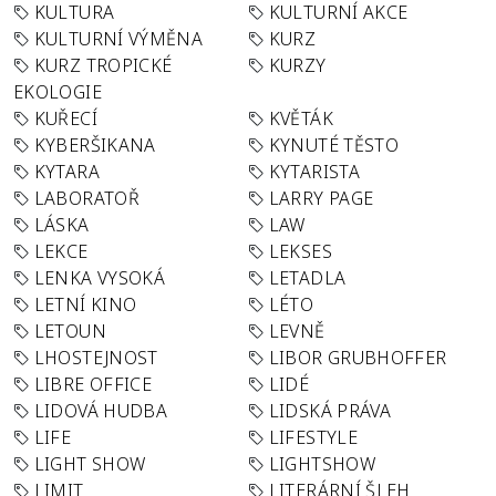
KULTURA
KULTURNÍ AKCE
KULTURNÍ VÝMĚNA
KURZ
KURZ TROPICKÉ
KURZY
EKOLOGIE
KUŘECÍ
KVĚTÁK
KYBERŠIKANA
KYNUTÉ TĚSTO
KYTARA
KYTARISTA
LABORATOŘ
LARRY PAGE
LÁSKA
LAW
LEKCE
LEKSES
LENKA VYSOKÁ
LETADLA
LETNÍ KINO
LÉTO
LETOUN
LEVNĚ
LHOSTEJNOST
LIBOR GRUBHOFFER
LIBRE OFFICE
LIDÉ
LIDOVÁ HUDBA
LIDSKÁ PRÁVA
LIFE
LIFESTYLE
LIGHT SHOW
LIGHTSHOW
LIMIT
LITERÁRNÍ ŠLEH