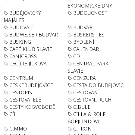
EKONOMICKÉ DNY
BUDĚJOVICKÝ
BUDOUCNOST
MAJÁLES
BUDOVA C
BUDVAR
BUDWEISER BUDVAR
BUSKERS FEST
BUSKING
BYDLENÍ
CAFÉ KLUB SLAVIE
CALENDAR
CANICROSS
CD
CECÍLIE JÍLKOVÁ
CENTRAL PARK
SLAVIE
CENTRUM
CENZURA
CESKEBUDEJOVICE
CESTA DO BUDĚJOVIC
CESTOPIS
CESTOVÁNÍ
CESTOVATELÉ
CESTOVNÍ RUCH
CESTY KE SVOBODĚ
CIBULE
CÍL
CILLA & ROLF
BÖRJLINDOVI
CIMMO
CITRON