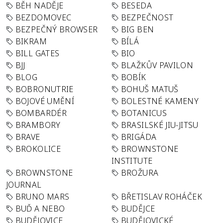
BĚH NADĚJE
BESEDA
BEZDOMOVEC
BEZPEČNOST
BEZPEČNÝ BROWSER
BIG BEN
BIKRAM
BÍLÁ
BILL GATES
BIO
BJJ
BLAŽKŮV PAVILON
BLOG
BOBÍK
BOBRONUTRIE
BOHUŠ MATUŠ
BOJOVÉ UMĚNÍ
BOLESTNÉ KAMENY
BOMBARDÉR
BOTANICUS
BRAMBORY
BRASILSKÉ JIU-JITSU
BRAVE
BRIGÁDA
BROKOLICE
BROWNSTONE
INSTITUTE
BROWNSTONE
BROŽURA
JOURNAL
BRUNO MARS
BŘETISLAV ROHÁČEK
BUĎ A NEBO
BUDĚJCE
BUDĚJOVICE
BUDĚJOVICKÉ