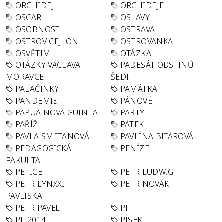
ORCHIDEJ
ORCHIDEJE
OSCAR
OSLAVY
OSOBNOST
OSTRAVA
OSTROV CEJLON
OSTROVANKA
OSVĚTIM
OTÁZKA
OTÁZKY VÁCLAVA
PADESÁT ODSTÍNŮ
MORAVCE
ŠEDI
PALAČINKY
PAMÁTKA
PANDEMIE
PÁNOVÉ
PAPUA NOVA GUINEA
PARTY
PAŘÍŽ
PÁTEK
PAVLA SMETANOVÁ
PAVLÍNA BITAROVÁ
PEDAGOGICKÁ
PENÍZE
FAKULTA
PETICE
PETR LUDWIG
PETR LYNXXI
PETR NOVÁK
PAVLISKA
PETR PAVEL
PF
PF 2014
PÍSEK