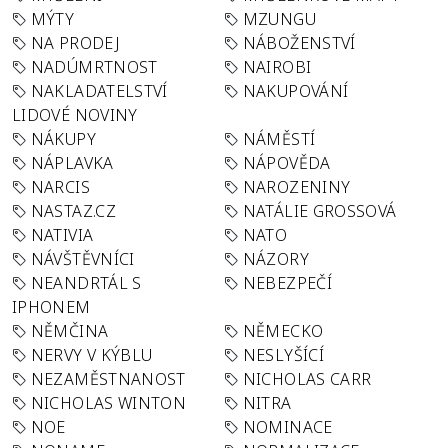
MÝTY
MZUNGU
NA PRODEJ
NÁBOŽENSTVÍ
NADÚMRTNOST
NAIROBI
NAKLADATELSTVÍ
NAKUPOVÁNÍ
LIDOVÉ NOVINY
NÁKUPY
NÁMĚSTÍ
NÁPLAVKA
NÁPOVĚDA
NARCIS
NAROZENINY
NASTAZ.CZ
NATÁLIE GROSSOVÁ
NATIVIA
NATO
NÁVŠTĚVNÍCI
NÁZORY
NEANDRTÁL S
NEBEZPEČÍ
IPHONEM
NĚMČINA
NĚMECKO
NERVY V KÝBLU
NESLYŠÍCÍ
NEZAMĚSTNANOST
NICHOLAS CARR
NICHOLAS WINTON
NITRA
NOE
NOMINACE