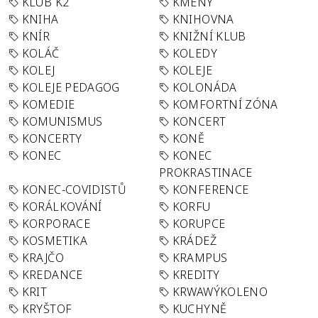
KLUB K2
KMENY
KNIHA
KNIHOVNA
KNÍR
KNIŽNÍ KLUB
KOLÁČ
KOLEDY
KOLEJ
KOLEJE
KOLEJE PEDAGOG
KOLONÁDA
KOMEDIE
KOMFORTNÍ ZÓNA
KOMUNISMUS
KONCERT
KONCERTY
KONĚ
KONEC
KONEC
PROKRASTINACE
KONEC-COVIDISTŮ
KONFERENCE
KORÁLKOVÁNÍ
KORFU
KORPORACE
KORUPCE
KOSMETIKA
KRÁDEŽ
KRAJČO
KRAMPUS
KREDANCE
KREDITY
KRIT
KRWAWÝKOLENO
KRYŠTOF
KUCHYNĚ