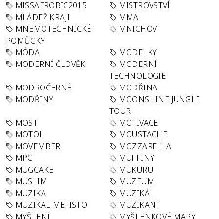
MISSAEROBIC2015
MISTROVSTVÍ
MLÁDEŽ KRAJI
MMA
MNEMOTECHNICKÉ
MNICHOV
POMŮCKY
MÓDA
MODELKY
MODERNÍ ČLOVĚK
MODERNÍ
TECHNOLOGIE
MODROČERNÉ
MODŘINA
MODŘINY
MOONSHINE JUNGLE
TOUR
MOST
MOTIVACE
MOTOL
MOUSTACHE
MOVEMBER
MOZZARELLA
MPC
MUFFINY
MUGCAKE
MUKURU
MUSLIM
MUZEUM
MUZIKA
MUZIKÁL
MUZIKÁL MEFISTO
MUZIKANT
MYŠLENÍ
MYŠLENKOVÉ MAPY