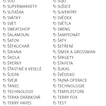
SUD
SUJU
SUPERMARKETY
SUŠICE
SUTAŠKA
SUVENÝRY
SVÁTKY
SVĚDEK
SVĚT
SVĚTLA
SWEATSHOP
SWING
ŠALAMOUN
ŠAMPIONÁT
ŠATOV
ŠATY
ŠÉFKUCHAŘ
ŠETŘENÍ
ŠIKANA
ŠIMEK A GROSSMAN
ŠKOLA
ŠPAGETY
ŠPERKY
ŠTAFETA
ŠŤASTNÉ A VESELÉ
ŠUKAS
ŠUSPA
ŠVÉDSKO
ŠVEJK
TAJNÁ OPERACE
TANEC
TECHNOLOGIE
TECHNOLOGY
TEMPLESTORE
TERKA DRÁBKOVÁ
TERRY FOX
TERRY HAYES
TEST