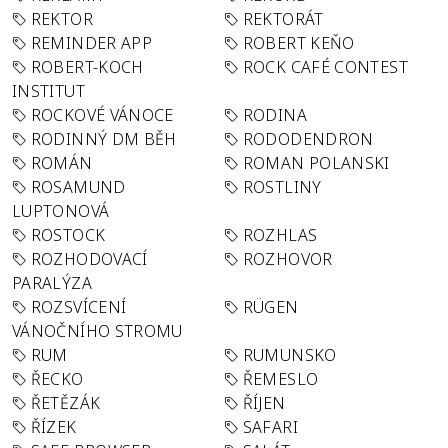
REKTOR
REKTORÁT
REMINDER APP
ROBERT KEŇO
ROBERT-KOCH
ROCK CAFÉ CONTEST
INSTITUT
ROCKOVÉ VÁNOCE
RODINA
RODINNÝ DM BĚH
RODODENDRON
ROMÁN
ROMAN POLANSKI
ROSAMUND
ROSTLINY
LUPTONOVÁ
ROSTOCK
ROZHLAS
ROZHODOVACÍ
ROZHOVOR
PARALÝZA
ROZSVÍCENÍ
RÜGEN
VÁNOČNÍHO STROMU
RUM
RUMUNSKO
ŘECKO
ŘEMESLO
ŘETĚZÁK
ŘÍJEN
ŘÍZEK
SAFARI