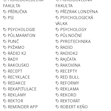
FAKULTA
FAKULTA
PŘÍRUČKA
PŘÍZRAK LONDÝNA
PSI
PSYCHOLOGICKÁ
VÁLKA
PSYCHOLOGIE
PSYCHOLOGY
PŮLMARATON
PŮLNOČNÍ
PUNČ
PYROTECHNIKA
PYŽAMO
RADIO
RÁDIO K2
RADIOK2
RADY
RAJČATA
RAKOUSKO
RAKOVINA
RECEPT
RECEPTY
RECYKLACE
RED BULL
REDAKCE
REFORMY
REKAPITULACE
REKLAMA
REKLAMY
REKORD
REKTOR
REKTORÁT
REMINDER APP
ROBERT KEŇO