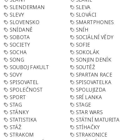
SLENDERMAN
SLEVA
SLEVY
SLOVÁCI
SLOVENSKO
SMARTPHONES
SNÍDANĚ
SNÍH
SOBOTA
SOCIÁLNÍ VĚDY
SOCIETY
SOFIE
SOCHA
SOKOLÁK
SONG
SONJIN DENÍK
SOUBOJ FAKULT
SOUTĚŽ
SOVY
SPARTAN RACE
SPISOVATEL
SPISOVATELKA
SPOLEČNOST
SPOLUJIZDA
SPORT
SRÍ LANKA
STAG
STAGE
STÁNKY
STAR WARS
STATISTIKA
STÁTNÍ MATURITA
STÁŽ
STÍHAČKY
STRAKOM
STRAKONICE