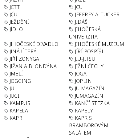
JCTT
JCU
JČU
JEFFREY A. TUCKER
JEŽDĚNÍ
JIDÁŠ
JÍDLO
JIHOČESKÁ
UNIVERZITA
JIHOČESKÉ DIVADLO
JIHOČESKÉ MUZEUM
JINÁ ÚTERÝ
JÍŘÍ POSPÍŠIL
JIŘÍ ZONYGA
JIU-JITSU
JIŽAN A BLONDÝNA
JIŽNÍ ČECHY
JMELÍ
JOGA
JOGGING
JOPLIN
JU
JU MAGAZÍN
JUGI
JUMAGAZÍN
KAMPUS
KANČÍ STEZKA
KAPELA
KAPELY
KAPR
KAPR S
BRAMBOROVÝM
SALÁTEM