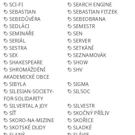
SCI-FI
SEARCH ENGINE
SEBASTIAN
SEBASTIAN FITZEK
SEBEDŮVĚRA
SEBEOBRANA
SEDLÁCI
SEMESTR
SEMINÁŘE
SEN
SERIÁL
SERVER
SESTRA
SETKÁNÍ
SEX
SEZNAMOVÁK
SHAKESPEARE
SHOW
SHROMÁŽDĚNÍ
SHV
AKADEMICKÉ OBCE
SIBYLA
SIGMA
SILESIAN-SOCIETY-
SILSOC
FOR-SOLIDARITY
SILVERTAL A JOY
SILVESTR
SÍŤ
SKOČNÝ PŘÍLIV
SKORO-NA-MIZINE
SKOŘICE
SKOTSKÉ DUDY
SLADKÉ
SLANÝ
SLÁVIE