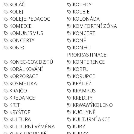
KOLÁČ
KOLEDY
KOLEJ
KOLEJE
KOLEJE PEDAGOG
KOLONÁDA
KOMEDIE
KOMFORTNÍ ZÓNA
KOMUNISMUS
KONCERT
KONCERTY
KONĚ
KONEC
KONEC
PROKRASTINACE
KONEC-COVIDISTŮ
KONFERENCE
KORÁLKOVÁNÍ
KORFU
KORPORACE
KORUPCE
KOSMETIKA
KRÁDEŽ
KRAJČO
KRAMPUS
KREDANCE
KREDITY
KRIT
KRWAWÝKOLENO
KRYŠTOF
KUCHYNĚ
KULTURA
KULTURNÍ AKCE
KULTURNÍ VÝMĚNA
KURZ
KURZ TROPICKÉ
KURZY