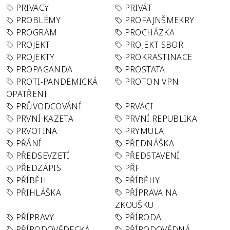
PRIVACY
PRIVÁT
PROBLÉMY
PROFAJNŠMEKRY
PROGRAM
PROCHÁZKA
PROJEKT
PROJEKT SBOR
PROJEKTY
PROKRASTINACE
PROPAGANDA
PROSTATA
PROTI-PANDEMICKÁ
PROTON VPN
OPATŘENÍ
PRŮVODCOVÁNÍ
PRVÁCI
PRVNÍ KAZETA
PRVNÍ REPUBLIKA
PRVOTINA
PRYMULA
PŘÁNÍ
PŘEDNÁŠKA
PŘEDSEVZETÍ
PŘEDSTAVENÍ
PŘEDZÁPIS
PŘF
PŘÍBĚH
PŘÍBĚHY
PŘIHLÁŠKA
PŘÍPRAVA NA
ZKOUŠKU
PŘÍPRAVY
PŘÍRODA
PŘÍRODOVĚDECKÁ
PŘÍRODOVĚDNÁ