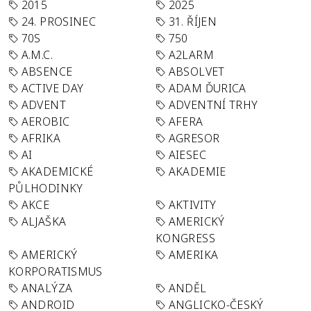
2015
2025
24. PROSINEC
31. ŘÍJEN
70S
750
A.M.C.
A2LARM
ABSENCE
ABSOLVET
ACTIVE DAY
ADAM ĎURICA
ADVENT
ADVENTNÍ TRHY
AEROBIC
AFERA
AFRIKA
AGRESOR
AI
AIESEC
AKADEMICKÉ
AKADEMIE
PŮLHODINKY
AKCE
AKTIVITY
ALJAŠKA
AMERICKÝ
KONGRESS
AMERICKÝ
AMERIKA
KORPORATISMUS
ANALÝZA
ANDĚL
ANDROID
ANGLICKO-ČESKÝ