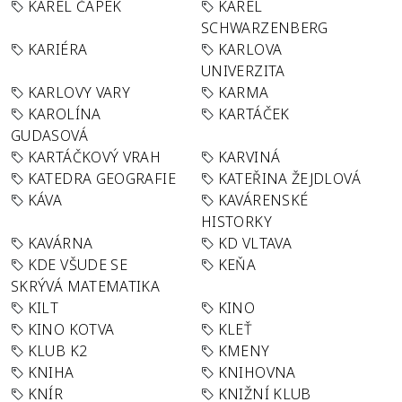
KAREL ČAPEK
KAREL
SCHWARZENBERG
KARIÉRA
KARLOVA
UNIVERZITA
KARLOVY VARY
KARMA
KAROLÍNA
KARTÁČEK
GUDASOVÁ
KARTÁČKOVÝ VRAH
KARVINÁ
KATEDRA GEOGRAFIE
KATEŘINA ŽEJDLOVÁ
KÁVA
KAVÁRENSKÉ
HISTORKY
KAVÁRNA
KD VLTAVA
KDE VŠUDE SE
KEŇA
SKRÝVÁ MATEMATIKA
KILT
KINO
KINO KOTVA
KLEŤ
KLUB K2
KMENY
KNIHA
KNIHOVNA
KNÍR
KNIŽNÍ KLUB