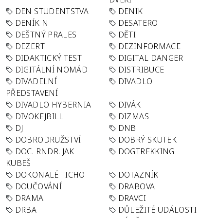
DEN STUDENTSTVA
DENIK
DENÍK N
DESATERO
DEŠTNÝ PRALES
DĚTI
DEZERT
DEZINFORMACE
DIDAKTICKÝ TEST
DIGITAL DANGER
DIGITÁLNÍ NOMÁD
DISTRIBUCE
DIVADELNÍ
DIVADLO
PŘEDSTAVENÍ
DIVADLO HYBERNIA
DIVÁK
DIVOKEJBILL
DIZMAS
DJ
DNB
DOBRODRUŽSTVÍ
DOBRÝ SKUTEK
DOC. RNDR. JAK
DOGTREKKING
KUBEŠ
DOKONALÉ TICHO
DOTAZNÍK
DOUČOVÁNÍ
DRABOVA
DRAMA
DRAVCI
DRBA
DŮLEŽITÉ UDÁLOSTI