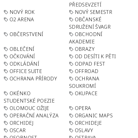
PŘEDSEVZETÍ
NOVÝ ROK
NOVÝ SEMESTR
O2 ARENA
OBČANSKÉ
SDRUŽENÍ ŠVAGR
OBČERSTVENÍ
OBCHODNÍ
AKADEMIE
OBLEČENÍ
OBRAZY
OČKOVÁNÍ
OD DESÍTI K PĚTI
ODKLÁDÁNÍ
ODPAD FEST
OFFICE SUITE
OFFROAD
OCHRANA PŘÍRODY
OCHRANA
SOUKROMÍ
OKÉNKO
OKUPACE
STUDENTSKÉ POEZIE
OLOMOUC OŽIJE
OPERA
OPERAČNÍ ANALÝZA
ORGANIC MAPS
ORCHIDEJ
ORCHIDEJE
OSCAR
OSLAVY
OSOBNOST
OSTRAVA