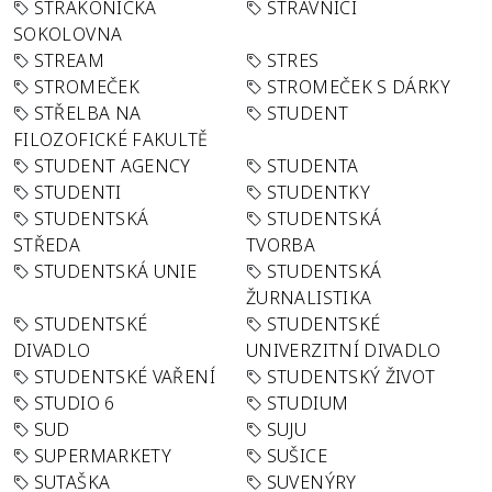
STRAKONICKÁ
STRÁVNÍCI
SOKOLOVNA
STREAM
STRES
STROMEČEK
STROMEČEK S DÁRKY
STŘELBA NA
STUDENT
FILOZOFICKÉ FAKULTĚ
STUDENT AGENCY
STUDENTA
STUDENTI
STUDENTKY
STUDENTSKÁ
STUDENTSKÁ
STŘEDA
TVORBA
STUDENTSKÁ UNIE
STUDENTSKÁ
ŽURNALISTIKA
STUDENTSKÉ
STUDENTSKÉ
DIVADLO
UNIVERZITNÍ DIVADLO
STUDENTSKÉ VAŘENÍ
STUDENTSKÝ ŽIVOT
STUDIO 6
STUDIUM
SUD
SUJU
SUPERMARKETY
SUŠICE
SUTAŠKA
SUVENÝRY