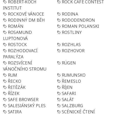
ROBERT-KOCH
ROCK CAFÉ CONTEST
INSTITUT
ROCKOVÉ VÁNOCE
RODINA
RODINNÝ DM BĚH
RODODENDRON
ROMÁN
ROMAN POLANSKI
ROSAMUND
ROSTLINY
LUPTONOVÁ
ROSTOCK
ROZHLAS
ROZHODOVACÍ
ROZHOVOR
PARALÝZA
ROZSVÍCENÍ
RÜGEN
VÁNOČNÍHO STROMU
RUM
RUMUNSKO
ŘECKO
ŘEMESLO
ŘETĚZÁK
ŘÍJEN
ŘÍZEK
SAFARI
SAFE BROWSER
SALÁT
SALESIÁNSKÝ PLES
SALZBURG
SATIRA
SCÉNICKÉ ČTENÍ