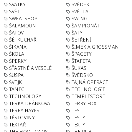
SVÁTKY
SVĚDEK
SVĚT
SVĚTLA
SWEATSHOP
SWING
ŠALAMOUN
ŠAMPIONÁT
ŠATOV
ŠATY
ŠÉFKUCHAŘ
ŠETŘENÍ
ŠIKANA
ŠIMEK A GROSSMAN
ŠKOLA
ŠPAGETY
ŠPERKY
ŠTAFETA
ŠŤASTNÉ A VESELÉ
ŠUKAS
ŠUSPA
ŠVÉDSKO
ŠVEJK
TAJNÁ OPERACE
TANEC
TECHNOLOGIE
TECHNOLOGY
TEMPLESTORE
TERKA DRÁBKOVÁ
TERRY FOX
TERRY HAYES
TEST
TĚSTOVINY
TESTY
TEXTAŘ
TEXTY
THE HOOLIGANS
THE PUB