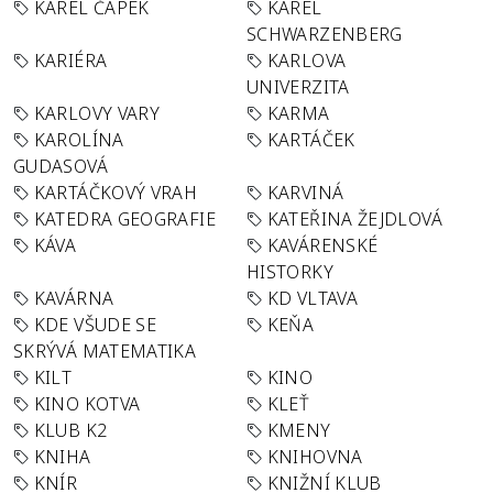
KAREL ČAPEK
KAREL
SCHWARZENBERG
KARIÉRA
KARLOVA
UNIVERZITA
KARLOVY VARY
KARMA
KAROLÍNA
KARTÁČEK
GUDASOVÁ
KARTÁČKOVÝ VRAH
KARVINÁ
KATEDRA GEOGRAFIE
KATEŘINA ŽEJDLOVÁ
KÁVA
KAVÁRENSKÉ
HISTORKY
KAVÁRNA
KD VLTAVA
KDE VŠUDE SE
KEŇA
SKRÝVÁ MATEMATIKA
KILT
KINO
KINO KOTVA
KLEŤ
KLUB K2
KMENY
KNIHA
KNIHOVNA
KNÍR
KNIŽNÍ KLUB