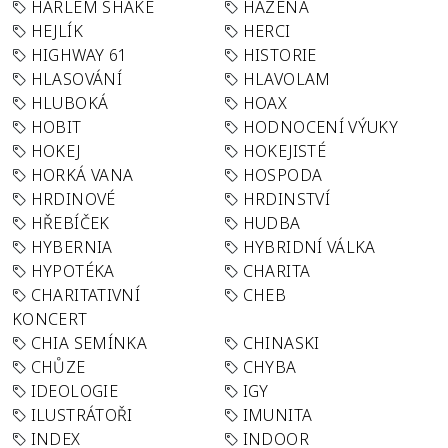
HARLEM SHAKE
HÁZENÁ
HEJLÍK
HERCI
HIGHWAY 61
HISTORIE
HLASOVÁNÍ
HLAVOLAM
HLUBOKÁ
HOAX
HOBIT
HODNOCENÍ VÝUKY
HOKEJ
HOKEJISTÉ
HORKÁ VANA
HOSPODA
HRDINOVÉ
HRDINSTVÍ
HŘEBÍČEK
HUDBA
HYBERNIA
HYBRIDNÍ VÁLKA
HYPOTÉKA
CHARITA
CHARITATIVNÍ
CHEB
KONCERT
CHIA SEMÍNKA
CHINASKI
CHŮZE
CHYBA
IDEOLOGIE
IGY
ILUSTRÁTOŘI
IMUNITA
INDEX
INDOOR