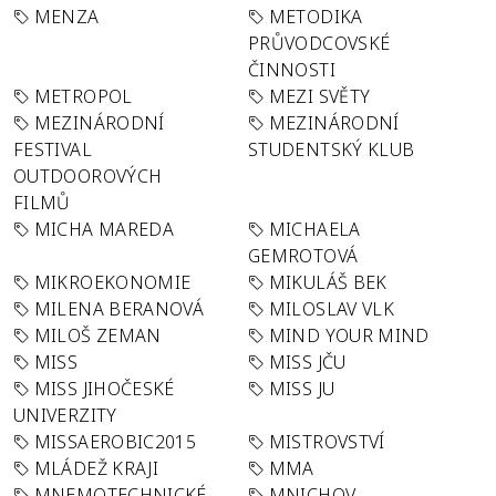
MENZA
METODIKA
PRŮVODCOVSKÉ
ČINNOSTI
METROPOL
MEZI SVĚTY
MEZINÁRODNÍ
MEZINÁRODNÍ
FESTIVAL
STUDENTSKÝ KLUB
OUTDOOROVÝCH
FILMŮ
MICHA MAREDA
MICHAELA
GEMROTOVÁ
MIKROEKONOMIE
MIKULÁŠ BEK
MILENA BERANOVÁ
MILOSLAV VLK
MILOŠ ZEMAN
MIND YOUR MIND
MISS
MISS JČU
MISS JIHOČESKÉ
MISS JU
UNIVERZITY
MISSAEROBIC2015
MISTROVSTVÍ
MLÁDEŽ KRAJI
MMA
MNEMOTECHNICKÉ
MNICHOV