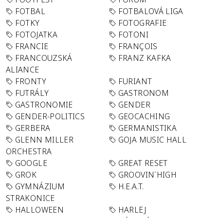
FOTBAL
FOTBALOVÁ LIGA
FOTKY
FOTOGRAFIE
FOTOJATKA
FOTONI
FRANCIE
FRANÇOIS
FRANCOUZSKÁ
FRANZ KAFKA
ALIANCE
FRONTY
FURIANT
FUTRÁLY
GASTRONOM
GASTRONOMIE
GENDER
GENDER-POLITICS
GEOCACHING
GERBERA
GERMANISTIKA
GLENN MILLER
GOJA MUSIC HALL
ORCHESTRA
GOOGLE
GREAT RESET
GROK
GROOVIN´HIGH
GYMNÁZIUM
H.E.A.T.
STRAKONICE
HALLOWEEN
HARLEJ