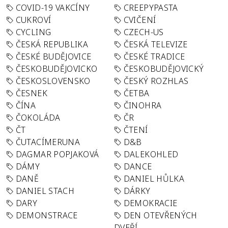
COVID-19 VAKCÍNY
CREEPYPASTA
CUKROVÍ
CVIČENÍ
CYCLING
CZECH-US
ČESKÁ REPUBLIKA
ČESKÁ TELEVIZE
ČESKÉ BUDĚJOVICE
ČESKÉ TRADICE
ČESKOBUDĚJOVICKO
ČESKOBUDĚJOVICKÝ
ČESKOSLOVENSKO
ČESKÝ ROZHLAS
ČESNEK
ČETBA
ČÍNA
ČINOHRA
ČOKOLÁDA
ČR
ČT
ČTENÍ
ČUTACÍMERUNA
D&B
DAGMAR POPJAKOVÁ
DALEKOHLED
DÁMY
DANCE
DANĚ
DANIEL HŮLKA
DANIEL STACH
DÁRKY
DARY
DEMOKRACIE
DEMONSTRACE
DEN OTEVŘENÝCH
DVEŘÍ