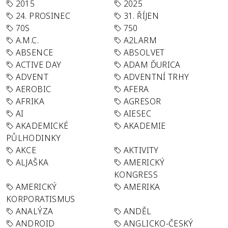
2015
2025
24. PROSINEC
31. ŘÍJEN
70S
750
A.M.C.
A2LARM
ABSENCE
ABSOLVET
ACTIVE DAY
ADAM ĎURICA
ADVENT
ADVENTNÍ TRHY
AEROBIC
AFERA
AFRIKA
AGRESOR
AI
AIESEC
AKADEMICKÉ
AKADEMIE
PŮLHODINKY
AKCE
AKTIVITY
ALJAŠKA
AMERICKÝ
KONGRESS
AMERICKÝ
AMERIKA
KORPORATISMUS
ANALÝZA
ANDĚL
ANDROID
ANGLICKO-ČESKÝ