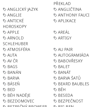
PŘEKLAD
ANGLICKÝ JAZYK
ANGLIČTINA
ANGLIE
ANTHONY FAUCI
ANTICKÉ
APLIKACE
HOROSKOPY
APPLE
AREÁL
ARNOLD
ARTIGY
SCHLEHUBER
ATMOSFÉRA
AU PAIR
AUTA
AUTOGRAMIÁDA
AV ČR
BABOVŘESKY
BAGS
BALET
BANÁN
BANÁT
BARVA
BARVA ŠATŮ
BÁSEŇ
BEARD BAUBLES
BED
BĚH
BĚH NADĚJE
BESEDA
BEZDOMOVEC
BEZPEČNOST
BEZPEČNÝ BROWSER
BIG BEN