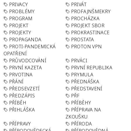
PRIVACY
PRIVÁT
PROBLÉMY
PROFAJNŠMEKRY
PROGRAM
PROCHÁZKA
PROJEKT
PROJEKT SBOR
PROJEKTY
PROKRASTINACE
PROPAGANDA
PROSTATA
PROTI-PANDEMICKÁ
PROTON VPN
OPATŘENÍ
PRŮVODCOVÁNÍ
PRVÁCI
PRVNÍ KAZETA
PRVNÍ REPUBLIKA
PRVOTINA
PRYMULA
PŘÁNÍ
PŘEDNÁŠKA
PŘEDSEVZETÍ
PŘEDSTAVENÍ
PŘEDZÁPIS
PŘF
PŘÍBĚH
PŘÍBĚHY
PŘIHLÁŠKA
PŘÍPRAVA NA
ZKOUŠKU
PŘÍPRAVY
PŘÍRODA
PŘÍRODOVĚDECKÁ
PŘÍRODOVĚDNÁ