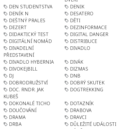
DEN STUDENTSTVA
DENIK
DENÍK N
DESATERO
DEŠTNÝ PRALES
DĚTI
DEZERT
DEZINFORMACE
DIDAKTICKÝ TEST
DIGITAL DANGER
DIGITÁLNÍ NOMÁD
DISTRIBUCE
DIVADELNÍ
DIVADLO
PŘEDSTAVENÍ
DIVADLO HYBERNIA
DIVÁK
DIVOKEJBILL
DIZMAS
DJ
DNB
DOBRODRUŽSTVÍ
DOBRÝ SKUTEK
DOC. RNDR. JAK
DOGTREKKING
KUBEŠ
DOKONALÉ TICHO
DOTAZNÍK
DOUČOVÁNÍ
DRABOVA
DRAMA
DRAVCI
DRBA
DŮLEŽITÉ UDÁLOSTI