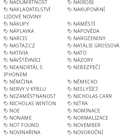
NADÚMRTNOST
NAIROBI
NAKLADATELSTVÍ
NAKUPOVÁNÍ
LIDOVÉ NOVINY
NÁKUPY
NÁMĚSTÍ
NÁPLAVKA
NÁPOVĚDA
NARCIS
NAROZENINY
NASTAZ.CZ
NATÁLIE GROSSOVÁ
NATIVIA
NATO
NÁVŠTĚVNÍCI
NÁZORY
NEANDRTÁL S
NEBEZPEČÍ
IPHONEM
NĚMČINA
NĚMECKO
NERVY V KÝBLU
NESLYŠÍCÍ
NEZAMĚSTNANOST
NICHOLAS CARR
NICHOLAS WINTON
NITRA
NOE
NOMINACE
NONAME
NORMALIZACE
NOT FOUND
NOVEMBER
NOVINAŘINA
NOVOROČNÍ