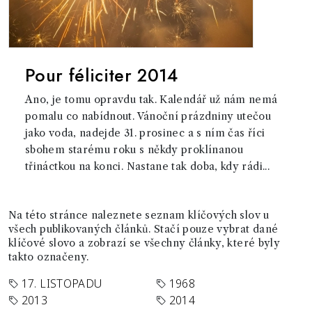
Pour féliciter 2014
Ano, je tomu opravdu tak. Kalendář už nám nemá
pomalu co nabídnout. Vánoční prázdniny utečou
jako voda, nadejde 31. prosinec a s ním čas říci
sbohem starému roku s někdy proklínanou
třináctkou na konci. Nastane tak doba, kdy rádi...
Na této stránce naleznete seznam klíčových slov u
všech publikovaných článků. Stačí pouze vybrat dané
klíčové slovo a zobrazí se všechny články, které byly
takto označeny.
17. LISTOPADU
1968
2013
2014