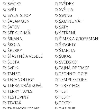
SVÁTKY
SVĚDEK
SVĚT
SVĚTLA
SWEATSHOP
SWING
ŠALAMOUN
ŠAMPIONÁT
ŠATOV
ŠATY
ŠÉFKUCHAŘ
ŠETŘENÍ
ŠIKANA
ŠIMEK A GROSSMAN
ŠKOLA
ŠPAGETY
ŠPERKY
ŠTAFETA
ŠŤASTNÉ A VESELÉ
ŠUKAS
ŠUSPA
ŠVÉDSKO
ŠVEJK
TAJNÁ OPERACE
TANEC
TECHNOLOGIE
TECHNOLOGY
TEMPLESTORE
TERKA DRÁBKOVÁ
TERRY FOX
TERRY HAYES
TEST
TĚSTOVINY
TESTY
TEXTAŘ
TEXTY
THE HOOLIGANS
THE PUB