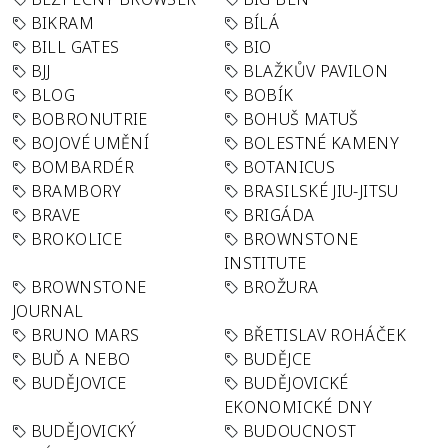
BIKRAM
BÍLÁ
BILL GATES
BIO
BJJ
BLAŽKŮV PAVILON
BLOG
BOBÍK
BOBRONUTRIE
BOHUŠ MATUŠ
BOJOVÉ UMĚNÍ
BOLESTNÉ KAMENY
BOMBARDÉR
BOTANICUS
BRAMBORY
BRASILSKÉ JIU-JITSU
BRAVE
BRIGÁDA
BROKOLICE
BROWNSTONE
INSTITUTE
BROWNSTONE
BROŽURA
JOURNAL
BRUNO MARS
BŘETISLAV ROHÁČEK
BUĎ A NEBO
BUDĚJCE
BUDĚJOVICE
BUDĚJOVICKÉ
EKONOMICKÉ DNY
BUDĚJOVICKÝ
BUDOUCNOST