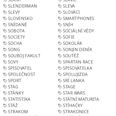
SLENDERMAN
SLEVA
SLEVY
SLOVÁCI
SLOVENSKO
SMARTPHONES
SNÍDANĚ
SNÍH
SOBOTA
SOCIÁLNÍ VĚDY
SOCIETY
SOFIE
SOCHA
SOKOLÁK
SONG
SONJIN DENÍK
SOUBOJ FAKULT
SOUTĚŽ
SOVY
SPARTAN RACE
SPISOVATEL
SPISOVATELKA
SPOLEČNOST
SPOLUJIZDA
SPORT
SRÍ LANKA
STAG
STAGE
STÁNKY
STAR WARS
STATISTIKA
STÁTNÍ MATURITA
STÁŽ
STÍHAČKY
STRAKOM
STRAKONICE