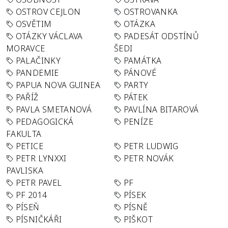
OSTROV CEJLON
OSTROVANKA
OSVĚTIM
OTÁZKA
OTÁZKY VÁCLAVA
PADESÁT ODSTÍNŮ
MORAVCE
ŠEDI
PALAČINKY
PAMÁTKA
PANDEMIE
PÁNOVÉ
PAPUA NOVA GUINEA
PARTY
PAŘÍŽ
PÁTEK
PAVLA SMETANOVÁ
PAVLÍNA BITAROVÁ
PEDAGOGICKÁ
PENÍZE
FAKULTA
PETICE
PETR LUDWIG
PETR LYNXXI
PETR NOVÁK
PAVLISKA
PETR PAVEL
PF
PF 2014
PÍSEK
PÍSEŇ
PÍSNĚ
PÍSNIČKÁŘI
PIŠKOT