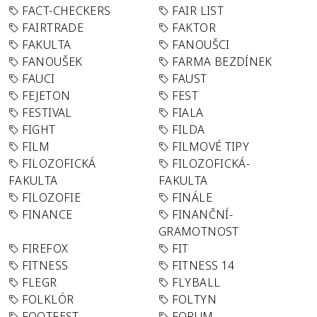
FACT-CHECKERS
FAIR LIST
FAIRTRADE
FAKTOR
FAKULTA
FANOUŠCI
FANOUŠEK
FARMA BEZDÍNEK
FAUCI
FAUST
FEJETON
FEST
FESTIVAL
FIALA
FIGHT
FILDA
FILM
FILMOVÉ TIPY
FILOZOFICKÁ
FILOZOFICKÁ-
FAKULTA
FAKULTA
FILOZOFIE
FINÁLE
FINANCE
FINANČNÍ-
GRAMOTNOST
FIREFOX
FIT
FITNESS
FITNESS 14
FLEGR
FLYBALL
FOLKLÓR
FOLTYN
FOOTFEST
FORUM