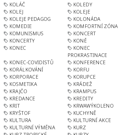
KOLÁČ
KOLEDY
KOLEJ
KOLEJE
KOLEJE PEDAGOG
KOLONÁDA
KOMEDIE
KOMFORTNÍ ZÓNA
KOMUNISMUS
KONCERT
KONCERTY
KONĚ
KONEC
KONEC
PROKRASTINACE
KONEC-COVIDISTŮ
KONFERENCE
KORÁLKOVÁNÍ
KORFU
KORPORACE
KORUPCE
KOSMETIKA
KRÁDEŽ
KRAJČO
KRAMPUS
KREDANCE
KREDITY
KRIT
KRWAWÝKOLENO
KRYŠTOF
KUCHYNĚ
KULTURA
KULTURNÍ AKCE
KULTURNÍ VÝMĚNA
KURZ
KURZ TROPICKÉ
KURZY