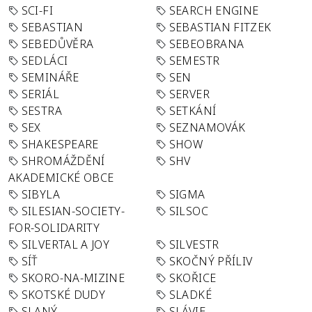
SCI-FI
SEARCH ENGINE
SEBASTIAN
SEBASTIAN FITZEK
SEBEDŮVĚRA
SEBEOBRANA
SEDLÁCI
SEMESTR
SEMINÁŘE
SEN
SERIÁL
SERVER
SESTRA
SETKÁNÍ
SEX
SEZNAMOVÁK
SHAKESPEARE
SHOW
SHROMÁŽDĚNÍ
SHV
AKADEMICKÉ OBCE
SIBYLA
SIGMA
SILESIAN-SOCIETY-
SILSOC
FOR-SOLIDARITY
SILVERTAL A JOY
SILVESTR
SÍŤ
SKOČNÝ PŘÍLIV
SKORO-NA-MIZINE
SKOŘICE
SKOTSKÉ DUDY
SLADKÉ
SLANÝ
SLÁVIE