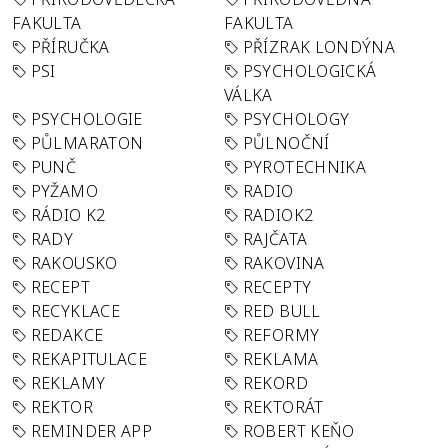
FAKULTA
FAKULTA
PŘÍRUČKA
PŘÍZRAK LONDÝNA
PSI
PSYCHOLOGICKÁ
VÁLKA
PSYCHOLOGIE
PSYCHOLOGY
PŮLMARATON
PŮLNOČNÍ
PUNČ
PYROTECHNIKA
PYŽAMO
RADIO
RÁDIO K2
RADIOK2
RADY
RAJČATA
RAKOUSKO
RAKOVINA
RECEPT
RECEPTY
RECYKLACE
RED BULL
REDAKCE
REFORMY
REKAPITULACE
REKLAMA
REKLAMY
REKORD
REKTOR
REKTORÁT
REMINDER APP
ROBERT KEŇO