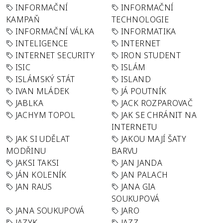
INFORMAČNÍ
INFORMAČNÍ
KAMPAŇ
TECHNOLOGIE
INFORMAČNÍ VÁLKA
INFORMATIKA
INTELIGENCE
INTERNET
INTERNET SECURITY
IRON STUDENT
ISIC
ISLÁM
ISLÁMSKÝ STÁT
ISLAND
IVAN MLÁDEK
JÁ POUTNÍK
JABLKA
JACK ROZPAROVAČ
JACHYM TOPOL
JAK SE CHRÁNIT NA
INTERNETU
JAK SI UDĚLAT
JAKOU MAJÍ ŠATY
MODŘINU
BARVU
JAKSI TAKSI
JAN JANDA
JÁN KOLENÍK
JAN PALACH
JAN RAUS
JANA GIA
SOUKUPOVÁ
JANA SOUKUPOVÁ
JARO
JAZYK
JAZZ