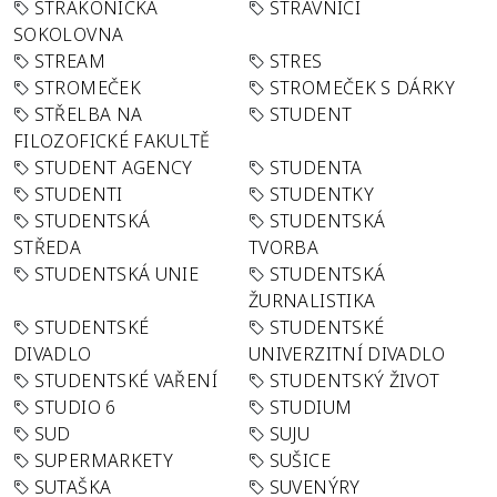
STRAKONICKÁ
STRÁVNÍCI
SOKOLOVNA
STREAM
STRES
STROMEČEK
STROMEČEK S DÁRKY
STŘELBA NA
STUDENT
FILOZOFICKÉ FAKULTĚ
STUDENT AGENCY
STUDENTA
STUDENTI
STUDENTKY
STUDENTSKÁ
STUDENTSKÁ
STŘEDA
TVORBA
STUDENTSKÁ UNIE
STUDENTSKÁ
ŽURNALISTIKA
STUDENTSKÉ
STUDENTSKÉ
DIVADLO
UNIVERZITNÍ DIVADLO
STUDENTSKÉ VAŘENÍ
STUDENTSKÝ ŽIVOT
STUDIO 6
STUDIUM
SUD
SUJU
SUPERMARKETY
SUŠICE
SUTAŠKA
SUVENÝRY