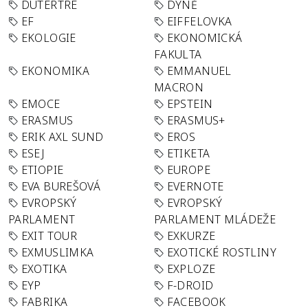
DUTERTRE
DÝNĚ
EF
EIFFELOVKA
EKOLOGIE
EKONOMICKÁ
FAKULTA
EKONOMIKA
EMMANUEL
MACRON
EMOCE
EPSTEIN
ERASMUS
ERASMUS+
ERIK AXL SUND
EROS
ESEJ
ETIKETA
ETIOPIE
EUROPE
EVA BUREŠOVÁ
EVERNOTE
EVROPSKÝ
EVROPSKÝ
PARLAMENT
PARLAMENT MLÁDEŽE
EXIT TOUR
EXKURZE
EXMUSLIMKA
EXOTICKÉ ROSTLINY
EXOTIKA
EXPLOZE
EYP
F-DROID
FABRIKA
FACEBOOK