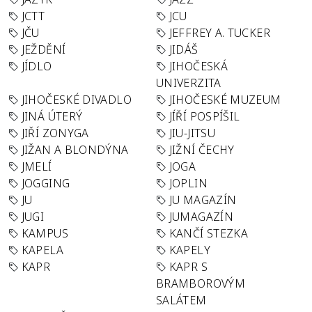
JCTT
JCU
JČU
JEFFREY A. TUCKER
JEŽDĚNÍ
JIDÁŠ
JÍDLO
JIHOČESKÁ
UNIVERZITA
JIHOČESKÉ DIVADLO
JIHOČESKÉ MUZEUM
JINÁ ÚTERÝ
JÍŘÍ POSPÍŠIL
JIŘÍ ZONYGA
JIU-JITSU
JIŽAN A BLONDÝNA
JIŽNÍ ČECHY
JMELÍ
JOGA
JOGGING
JOPLIN
JU
JU MAGAZÍN
JUGI
JUMAGAZÍN
KAMPUS
KANČÍ STEZKA
KAPELA
KAPELY
KAPR
KAPR S
BRAMBOROVÝM
SALÁTEM