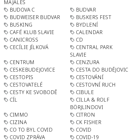
MAJÁLES
BUDOVA C
BUDVAR
BUDWEISER BUDVAR
BUSKERS FEST
BUSKING
BYDLENÍ
CAFÉ KLUB SLAVIE
CALENDAR
CANICROSS
CD
CECÍLIE JÍLKOVÁ
CENTRAL PARK
SLAVIE
CENTRUM
CENZURA
CESKEBUDEJOVICE
CESTA DO BUDĚJOVIC
CESTOPIS
CESTOVÁNÍ
CESTOVATELÉ
CESTOVNÍ RUCH
CESTY KE SVOBODĚ
CIBULE
CÍL
CILLA & ROLF
BÖRJLINDOVI
CIMMO
CITRON
CIZINA
CK FISHER
CO TO BYL COVID
COVID
COVID ZPRÁVA
COVID-19