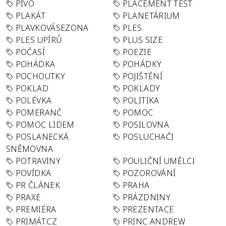
PIVO
PLACEMENT TEST
PLAKÁT
PLANETÁRIUM
PLAVKOVÁSEZONA
PLES
PLES UPÍRŮ
PLUS SIZE
POČASÍ
POEZIE
POHÁDKA
POHÁDKY
POCHOUTKY
POJIŠTĚNÍ
POKLAD
POKLADY
POLÉVKA
POLITIKA
POMERANČ
POMOC
POMOC LIDEM
POSILOVNA
POSLANECKÁ
POSLUCHAČI
SNĚMOVNA
POTRAVINY
POULIČNÍ UMĚLCI
POVÍDKA
POZOROVÁNÍ
PR ČLÁNEK
PRAHA
PRAXE
PRÁZDNINY
PREMIÉRA
PREZENTACE
PRIMÁT.CZ
PRINC ANDREW