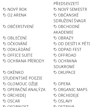
PŘEDSEVZETÍ
NOVÝ ROK
NOVÝ SEMESTR
O2 ARENA
OBČANSKÉ
SDRUŽENÍ ŠVAGR
OBČERSTVENÍ
OBCHODNÍ
AKADEMIE
OBLEČENÍ
OBRAZY
OČKOVÁNÍ
OD DESÍTI K PĚTI
ODKLÁDÁNÍ
ODPAD FEST
OFFICE SUITE
OFFROAD
OCHRANA PŘÍRODY
OCHRANA
SOUKROMÍ
OKÉNKO
OKUPACE
STUDENTSKÉ POEZIE
OLOMOUC OŽIJE
OPERA
OPERAČNÍ ANALÝZA
ORGANIC MAPS
ORCHIDEJ
ORCHIDEJE
OSCAR
OSLAVY
OSOBNOST
OSTRAVA