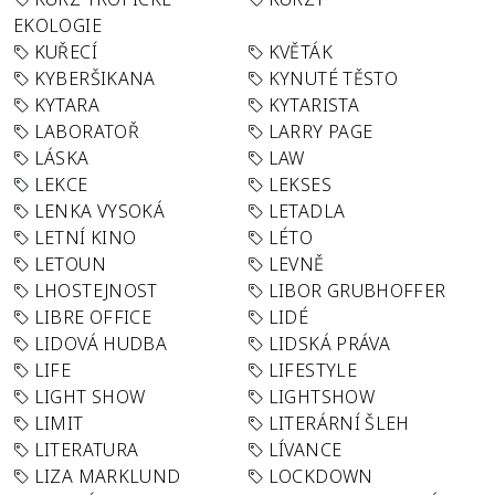
EKOLOGIE
KUŘECÍ
KVĚTÁK
KYBERŠIKANA
KYNUTÉ TĚSTO
KYTARA
KYTARISTA
LABORATOŘ
LARRY PAGE
LÁSKA
LAW
LEKCE
LEKSES
LENKA VYSOKÁ
LETADLA
LETNÍ KINO
LÉTO
LETOUN
LEVNĚ
LHOSTEJNOST
LIBOR GRUBHOFFER
LIBRE OFFICE
LIDÉ
LIDOVÁ HUDBA
LIDSKÁ PRÁVA
LIFE
LIFESTYLE
LIGHT SHOW
LIGHTSHOW
LIMIT
LITERÁRNÍ ŠLEH
LITERATURA
LÍVANCE
LIZA MARKLUND
LOCKDOWN