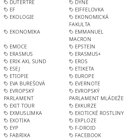
DUTERTRE
DÝNĚ
EF
EIFFELOVKA
EKOLOGIE
EKONOMICKÁ
FAKULTA
EKONOMIKA
EMMANUEL
MACRON
EMOCE
EPSTEIN
ERASMUS
ERASMUS+
ERIK AXL SUND
EROS
ESEJ
ETIKETA
ETIOPIE
EUROPE
EVA BUREŠOVÁ
EVERNOTE
EVROPSKÝ
EVROPSKÝ
PARLAMENT
PARLAMENT MLÁDEŽE
EXIT TOUR
EXKURZE
EXMUSLIMKA
EXOTICKÉ ROSTLINY
EXOTIKA
EXPLOZE
EYP
F-DROID
FABRIKA
FACEBOOK