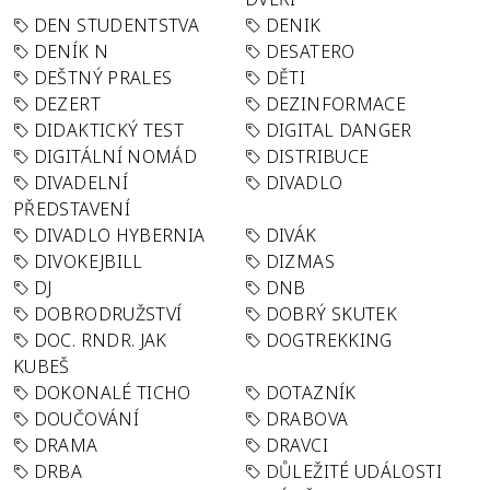
DEN STUDENTSTVA
DENIK
DENÍK N
DESATERO
DEŠTNÝ PRALES
DĚTI
DEZERT
DEZINFORMACE
DIDAKTICKÝ TEST
DIGITAL DANGER
DIGITÁLNÍ NOMÁD
DISTRIBUCE
DIVADELNÍ
DIVADLO
PŘEDSTAVENÍ
DIVADLO HYBERNIA
DIVÁK
DIVOKEJBILL
DIZMAS
DJ
DNB
DOBRODRUŽSTVÍ
DOBRÝ SKUTEK
DOC. RNDR. JAK
DOGTREKKING
KUBEŠ
DOKONALÉ TICHO
DOTAZNÍK
DOUČOVÁNÍ
DRABOVA
DRAMA
DRAVCI
DRBA
DŮLEŽITÉ UDÁLOSTI