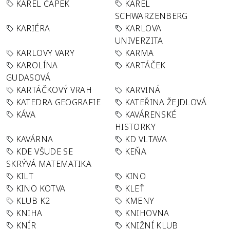
KAREL ČAPEK
KAREL
SCHWARZENBERG
KARIÉRA
KARLOVA
UNIVERZITA
KARLOVY VARY
KARMA
KAROLÍNA
KARTÁČEK
GUDASOVÁ
KARTÁČKOVÝ VRAH
KARVINÁ
KATEDRA GEOGRAFIE
KATEŘINA ŽEJDLOVÁ
KÁVA
KAVÁRENSKÉ
HISTORKY
KAVÁRNA
KD VLTAVA
KDE VŠUDE SE
KEŇA
SKRÝVÁ MATEMATIKA
KILT
KINO
KINO KOTVA
KLEŤ
KLUB K2
KMENY
KNIHA
KNIHOVNA
KNÍR
KNIŽNÍ KLUB