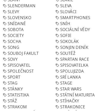
SLENDERMAN
SLEVA
SLEVY
SLOVÁCI
SLOVENSKO
SMARTPHONES
SNÍDANĚ
SNÍH
SOBOTA
SOCIÁLNÍ VĚDY
SOCIETY
SOFIE
SOCHA
SOKOLÁK
SONG
SONJIN DENÍK
SOUBOJ FAKULT
SOUTĚŽ
SOVY
SPARTAN RACE
SPISOVATEL
SPISOVATELKA
SPOLEČNOST
SPOLUJIZDA
SPORT
SRÍ LANKA
STAG
STAGE
STÁNKY
STAR WARS
STATISTIKA
STÁTNÍ MATURITA
STÁŽ
STÍHAČKY
STRAKOM
STRAKONICE