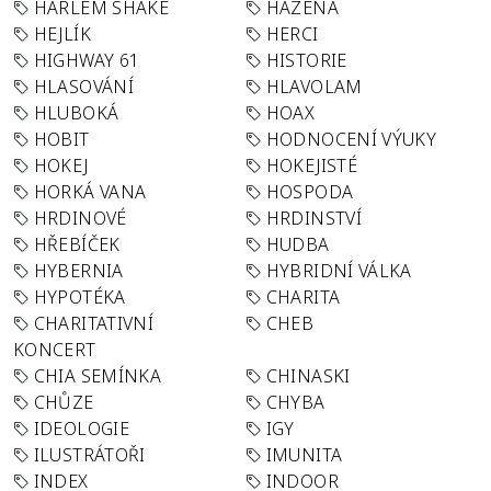
HARLEM SHAKE
HÁZENÁ
HEJLÍK
HERCI
HIGHWAY 61
HISTORIE
HLASOVÁNÍ
HLAVOLAM
HLUBOKÁ
HOAX
HOBIT
HODNOCENÍ VÝUKY
HOKEJ
HOKEJISTÉ
HORKÁ VANA
HOSPODA
HRDINOVÉ
HRDINSTVÍ
HŘEBÍČEK
HUDBA
HYBERNIA
HYBRIDNÍ VÁLKA
HYPOTÉKA
CHARITA
CHARITATIVNÍ
CHEB
KONCERT
CHIA SEMÍNKA
CHINASKI
CHŮZE
CHYBA
IDEOLOGIE
IGY
ILUSTRÁTOŘI
IMUNITA
INDEX
INDOOR