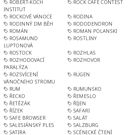
ROBERT-KOCH
ROCK CAFÉ CONTEST
INSTITUT
ROCKOVÉ VÁNOCE
RODINA
RODINNÝ DM BĚH
RODODENDRON
ROMÁN
ROMAN POLANSKI
ROSAMUND
ROSTLINY
LUPTONOVÁ
ROSTOCK
ROZHLAS
ROZHODOVACÍ
ROZHOVOR
PARALÝZA
ROZSVÍCENÍ
RÜGEN
VÁNOČNÍHO STROMU
RUM
RUMUNSKO
ŘECKO
ŘEMESLO
ŘETĚZÁK
ŘÍJEN
ŘÍZEK
SAFARI
SAFE BROWSER
SALÁT
SALESIÁNSKÝ PLES
SALZBURG
SATIRA
SCÉNICKÉ ČTENÍ