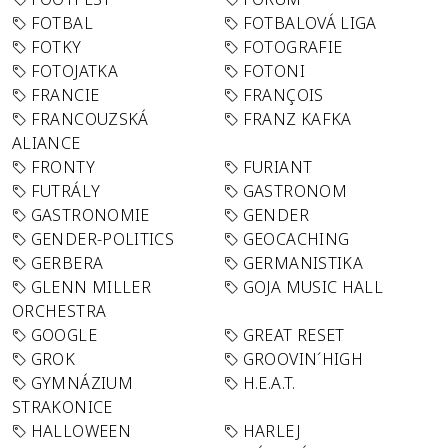
FOTBAL
FOTBALOVÁ LIGA
FOTKY
FOTOGRAFIE
FOTOJATKA
FOTONI
FRANCIE
FRANÇOIS
FRANCOUZSKÁ
FRANZ KAFKA
ALIANCE
FRONTY
FURIANT
FUTRÁLY
GASTRONOM
GASTRONOMIE
GENDER
GENDER-POLITICS
GEOCACHING
GERBERA
GERMANISTIKA
GLENN MILLER
GOJA MUSIC HALL
ORCHESTRA
GOOGLE
GREAT RESET
GROK
GROOVIN´HIGH
GYMNÁZIUM
H.E.A.T.
STRAKONICE
HALLOWEEN
HARLEJ