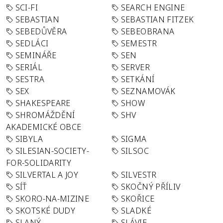
SCI-FI
SEARCH ENGINE
SEBASTIAN
SEBASTIAN FITZEK
SEBEDŮVĚRA
SEBEOBRANA
SEDLÁCI
SEMESTR
SEMINÁŘE
SEN
SERIÁL
SERVER
SESTRA
SETKÁNÍ
SEX
SEZNAMOVÁK
SHAKESPEARE
SHOW
SHROMÁŽDĚNÍ
SHV
AKADEMICKÉ OBCE
SIBYLA
SIGMA
SILESIAN-SOCIETY-
SILSOC
FOR-SOLIDARITY
SILVERTAL A JOY
SILVESTR
SÍŤ
SKOČNÝ PŘÍLIV
SKORO-NA-MIZINE
SKOŘICE
SKOTSKÉ DUDY
SLADKÉ
SLANÝ
SLÁVIE