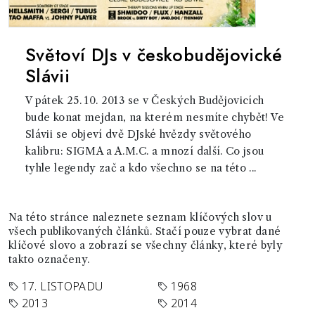
Světoví DJs v českobudějovické
Slávii
V pátek 25. 10. 2013 se v Českých Budějovicích
bude konat mejdan, na kterém nesmíte chybět! Ve
Slávii se objeví dvě DJské hvězdy světového
kalibru: SIGMA a A.M.C. a mnozí další. Co jsou
tyhle legendy zač a kdo všechno se na této ...
Na této stránce naleznete seznam klíčových slov u
všech publikovaných článků. Stačí pouze vybrat dané
klíčové slovo a zobrazí se všechny články, které byly
takto označeny.
17. LISTOPADU
1968
2013
2014