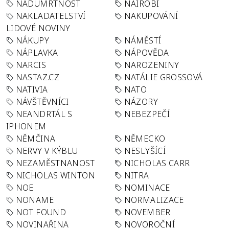
NADÚMRTNOST
NAIROBI
NAKLADATELSTVÍ
NAKUPOVÁNÍ
LIDOVÉ NOVINY
NÁKUPY
NÁMĚSTÍ
NÁPLAVKA
NÁPOVĚDA
NARCIS
NAROZENINY
NASTAZ.CZ
NATÁLIE GROSSOVÁ
NATIVIA
NATO
NÁVŠTĚVNÍCI
NÁZORY
NEANDRTÁL S
NEBEZPEČÍ
IPHONEM
NĚMČINA
NĚMECKO
NERVY V KÝBLU
NESLYŠÍCÍ
NEZAMĚSTNANOST
NICHOLAS CARR
NICHOLAS WINTON
NITRA
NOE
NOMINACE
NONAME
NORMALIZACE
NOT FOUND
NOVEMBER
NOVINAŘINA
NOVOROČNÍ