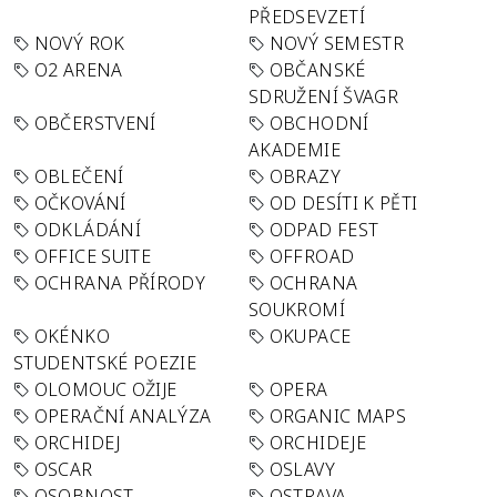
PŘEDSEVZETÍ
NOVÝ ROK
NOVÝ SEMESTR
O2 ARENA
OBČANSKÉ
SDRUŽENÍ ŠVAGR
OBČERSTVENÍ
OBCHODNÍ
AKADEMIE
OBLEČENÍ
OBRAZY
OČKOVÁNÍ
OD DESÍTI K PĚTI
ODKLÁDÁNÍ
ODPAD FEST
OFFICE SUITE
OFFROAD
OCHRANA PŘÍRODY
OCHRANA
SOUKROMÍ
OKÉNKO
OKUPACE
STUDENTSKÉ POEZIE
OLOMOUC OŽIJE
OPERA
OPERAČNÍ ANALÝZA
ORGANIC MAPS
ORCHIDEJ
ORCHIDEJE
OSCAR
OSLAVY
OSOBNOST
OSTRAVA