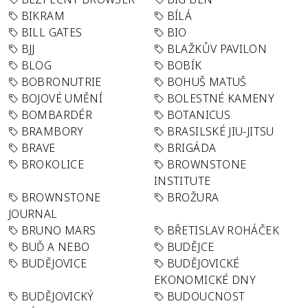
BIKRAM
BÍLÁ
BILL GATES
BIO
BJJ
BLAŽKŮV PAVILON
BLOG
BOBÍK
BOBRONUTRIE
BOHUŠ MATUŠ
BOJOVÉ UMĚNÍ
BOLESTNÉ KAMENY
BOMBARDÉR
BOTANICUS
BRAMBORY
BRASILSKÉ JIU-JITSU
BRAVE
BRIGÁDA
BROKOLICE
BROWNSTONE
INSTITUTE
BROWNSTONE
BROŽURA
JOURNAL
BRUNO MARS
BŘETISLAV ROHÁČEK
BUĎ A NEBO
BUDĚJCE
BUDĚJOVICE
BUDĚJOVICKÉ
EKONOMICKÉ DNY
BUDĚJOVICKÝ
BUDOUCNOST