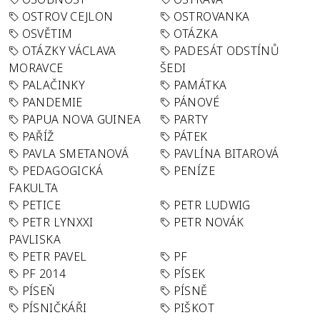
OSTROV CEJLON
OSTROVANKA
OSVĚTIM
OTÁZKA
OTÁZKY VÁCLAVA
PADESÁT ODSTÍNŮ
MORAVCE
ŠEDI
PALAČINKY
PAMÁTKA
PANDEMIE
PÁNOVÉ
PAPUA NOVA GUINEA
PARTY
PAŘÍŽ
PÁTEK
PAVLA SMETANOVÁ
PAVLÍNA BITAROVÁ
PEDAGOGICKÁ
PENÍZE
FAKULTA
PETICE
PETR LUDWIG
PETR LYNXXI
PETR NOVÁK
PAVLISKA
PETR PAVEL
PF
PF 2014
PÍSEK
PÍSEŇ
PÍSNĚ
PÍSNIČKÁŘI
PIŠKOT