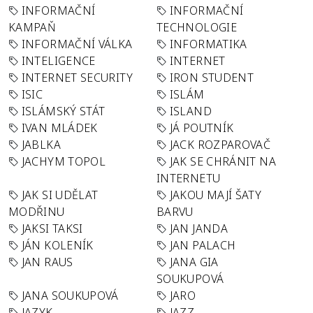
INFORMAČNÍ
INFORMAČNÍ
KAMPAŇ
TECHNOLOGIE
INFORMAČNÍ VÁLKA
INFORMATIKA
INTELIGENCE
INTERNET
INTERNET SECURITY
IRON STUDENT
ISIC
ISLÁM
ISLÁMSKÝ STÁT
ISLAND
IVAN MLÁDEK
JÁ POUTNÍK
JABLKA
JACK ROZPAROVAČ
JACHYM TOPOL
JAK SE CHRÁNIT NA
INTERNETU
JAK SI UDĚLAT
JAKOU MAJÍ ŠATY
MODŘINU
BARVU
JAKSI TAKSI
JAN JANDA
JÁN KOLENÍK
JAN PALACH
JAN RAUS
JANA GIA
SOUKUPOVÁ
JANA SOUKUPOVÁ
JARO
JAZYK
JAZZ