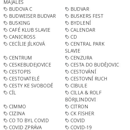
MAJÁLES
BUDOVA C
BUDVAR
BUDWEISER BUDVAR
BUSKERS FEST
BUSKING
BYDLENÍ
CAFÉ KLUB SLAVIE
CALENDAR
CANICROSS
CD
CECÍLIE JÍLKOVÁ
CENTRAL PARK
SLAVIE
CENTRUM
CENZURA
CESKEBUDEJOVICE
CESTA DO BUDĚJOVIC
CESTOPIS
CESTOVÁNÍ
CESTOVATELÉ
CESTOVNÍ RUCH
CESTY KE SVOBODĚ
CIBULE
CÍL
CILLA & ROLF
BÖRJLINDOVI
CIMMO
CITRON
CIZINA
CK FISHER
CO TO BYL COVID
COVID
COVID ZPRÁVA
COVID-19