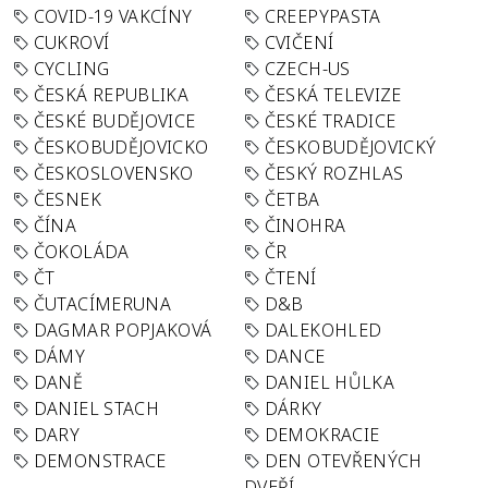
COVID-19 VAKCÍNY
CREEPYPASTA
CUKROVÍ
CVIČENÍ
CYCLING
CZECH-US
ČESKÁ REPUBLIKA
ČESKÁ TELEVIZE
ČESKÉ BUDĚJOVICE
ČESKÉ TRADICE
ČESKOBUDĚJOVICKO
ČESKOBUDĚJOVICKÝ
ČESKOSLOVENSKO
ČESKÝ ROZHLAS
ČESNEK
ČETBA
ČÍNA
ČINOHRA
ČOKOLÁDA
ČR
ČT
ČTENÍ
ČUTACÍMERUNA
D&B
DAGMAR POPJAKOVÁ
DALEKOHLED
DÁMY
DANCE
DANĚ
DANIEL HŮLKA
DANIEL STACH
DÁRKY
DARY
DEMOKRACIE
DEMONSTRACE
DEN OTEVŘENÝCH
DVEŘÍ