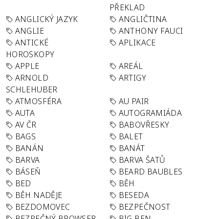
PŘEKLAD
ANGLICKÝ JAZYK
ANGLIČTINA
ANGLIE
ANTHONY FAUCI
ANTICKÉ
APLIKACE
HOROSKOPY
APPLE
AREÁL
ARNOLD
ARTIGY
SCHLEHUBER
ATMOSFÉRA
AU PAIR
AUTA
AUTOGRAMIÁDA
AV ČR
BABOVŘESKY
BAGS
BALET
BANÁN
BANÁT
BARVA
BARVA ŠATŮ
BÁSEŇ
BEARD BAUBLES
BED
BĚH
BĚH NADĚJE
BESEDA
BEZDOMOVEC
BEZPEČNOST
BEZPEČNÝ BROWSER
BIG BEN