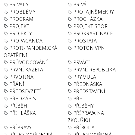
PRIVACY
PRIVÁT
PROBLÉMY
PROFAJNŠMEKRY
PROGRAM
PROCHÁZKA
PROJEKT
PROJEKT SBOR
PROJEKTY
PROKRASTINACE
PROPAGANDA
PROSTATA
PROTI-PANDEMICKÁ
PROTON VPN
OPATŘENÍ
PRŮVODCOVÁNÍ
PRVÁCI
PRVNÍ KAZETA
PRVNÍ REPUBLIKA
PRVOTINA
PRYMULA
PŘÁNÍ
PŘEDNÁŠKA
PŘEDSEVZETÍ
PŘEDSTAVENÍ
PŘEDZÁPIS
PŘF
PŘÍBĚH
PŘÍBĚHY
PŘIHLÁŠKA
PŘÍPRAVA NA
ZKOUŠKU
PŘÍPRAVY
PŘÍRODA
PŘÍRODOVĚDECKÁ
PŘÍRODOVĚDNÁ