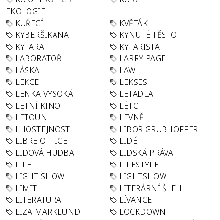
EKOLOGIE
KUŘECÍ
KVĚTÁK
KYBERŠIKANA
KYNUTÉ TĚSTO
KYTARA
KYTARISTA
LABORATOŘ
LARRY PAGE
LÁSKA
LAW
LEKCE
LEKSES
LENKA VYSOKÁ
LETADLA
LETNÍ KINO
LÉTO
LETOUN
LEVNĚ
LHOSTEJNOST
LIBOR GRUBHOFFER
LIBRE OFFICE
LIDÉ
LIDOVÁ HUDBA
LIDSKÁ PRÁVA
LIFE
LIFESTYLE
LIGHT SHOW
LIGHTSHOW
LIMIT
LITERÁRNÍ ŠLEH
LITERATURA
LÍVANCE
LIZA MARKLUND
LOCKDOWN