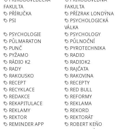
FAKULTA
FAKULTA
PŘÍRUČKA
PŘÍZRAK LONDÝNA
PSI
PSYCHOLOGICKÁ
VÁLKA
PSYCHOLOGIE
PSYCHOLOGY
PŮLMARATON
PŮLNOČNÍ
PUNČ
PYROTECHNIKA
PYŽAMO
RADIO
RÁDIO K2
RADIOK2
RADY
RAJČATA
RAKOUSKO
RAKOVINA
RECEPT
RECEPTY
RECYKLACE
RED BULL
REDAKCE
REFORMY
REKAPITULACE
REKLAMA
REKLAMY
REKORD
REKTOR
REKTORÁT
REMINDER APP
ROBERT KEŇO