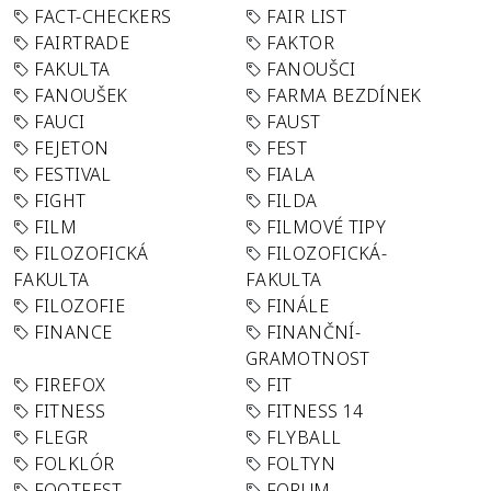
FACT-CHECKERS
FAIR LIST
FAIRTRADE
FAKTOR
FAKULTA
FANOUŠCI
FANOUŠEK
FARMA BEZDÍNEK
FAUCI
FAUST
FEJETON
FEST
FESTIVAL
FIALA
FIGHT
FILDA
FILM
FILMOVÉ TIPY
FILOZOFICKÁ
FILOZOFICKÁ-
FAKULTA
FAKULTA
FILOZOFIE
FINÁLE
FINANCE
FINANČNÍ-
GRAMOTNOST
FIREFOX
FIT
FITNESS
FITNESS 14
FLEGR
FLYBALL
FOLKLÓR
FOLTYN
FOOTFEST
FORUM