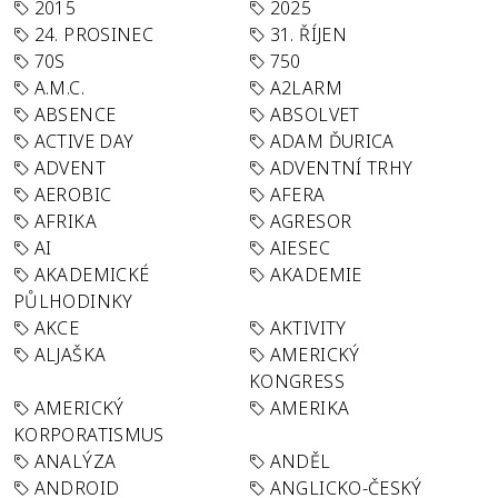
2015
2025
24. PROSINEC
31. ŘÍJEN
70S
750
A.M.C.
A2LARM
ABSENCE
ABSOLVET
ACTIVE DAY
ADAM ĎURICA
ADVENT
ADVENTNÍ TRHY
AEROBIC
AFERA
AFRIKA
AGRESOR
AI
AIESEC
AKADEMICKÉ
AKADEMIE
PŮLHODINKY
AKCE
AKTIVITY
ALJAŠKA
AMERICKÝ
KONGRESS
AMERICKÝ
AMERIKA
KORPORATISMUS
ANALÝZA
ANDĚL
ANDROID
ANGLICKO-ČESKÝ