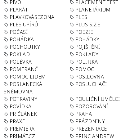
PIVO
PLACEMENT TEST
PLAKÁT
PLANETÁRIUM
PLAVKOVÁSEZONA
PLES
PLES UPÍRŮ
PLUS SIZE
POČASÍ
POEZIE
POHÁDKA
POHÁDKY
POCHOUTKY
POJIŠTĚNÍ
POKLAD
POKLADY
POLÉVKA
POLITIKA
POMERANČ
POMOC
POMOC LIDEM
POSILOVNA
POSLANECKÁ
POSLUCHAČI
SNĚMOVNA
POTRAVINY
POULIČNÍ UMĚLCI
POVÍDKA
POZOROVÁNÍ
PR ČLÁNEK
PRAHA
PRAXE
PRÁZDNINY
PREMIÉRA
PREZENTACE
PRIMÁT.CZ
PRINC ANDREW