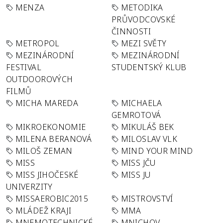
MENZA
METODIKA
PRŮVODCOVSKÉ
ČINNOSTI
METROPOL
MEZI SVĚTY
MEZINÁRODNÍ
MEZINÁRODNÍ
FESTIVAL
STUDENTSKÝ KLUB
OUTDOOROVÝCH
FILMŮ
MICHA MAREDA
MICHAELA
GEMROTOVÁ
MIKROEKONOMIE
MIKULÁŠ BEK
MILENA BERANOVÁ
MILOSLAV VLK
MILOŠ ZEMAN
MIND YOUR MIND
MISS
MISS JČU
MISS JIHOČESKÉ
MISS JU
UNIVERZITY
MISSAEROBIC2015
MISTROVSTVÍ
MLÁDEŽ KRAJI
MMA
MNEMOTECHNICKÉ
MNICHOV