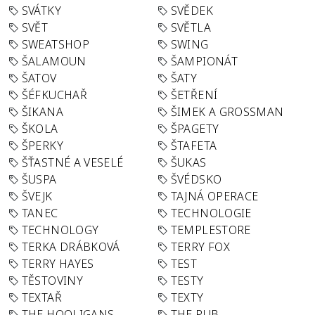
SVÁTKY
SVĚDEK
SVĚT
SVĚTLA
SWEATSHOP
SWING
ŠALAMOUN
ŠAMPIONÁT
ŠATOV
ŠATY
ŠÉFKUCHAŘ
ŠETŘENÍ
ŠIKANA
ŠIMEK A GROSSMAN
ŠKOLA
ŠPAGETY
ŠPERKY
ŠTAFETA
ŠŤASTNÉ A VESELÉ
ŠUKAS
ŠUSPA
ŠVÉDSKO
ŠVEJK
TAJNÁ OPERACE
TANEC
TECHNOLOGIE
TECHNOLOGY
TEMPLESTORE
TERKA DRÁBKOVÁ
TERRY FOX
TERRY HAYES
TEST
TĚSTOVINY
TESTY
TEXTAŘ
TEXTY
THE HOOLIGANS
THE PUB