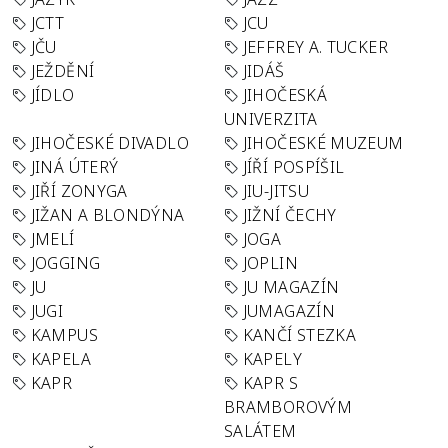
JCTT
JCU
JČU
JEFFREY A. TUCKER
JEŽDĚNÍ
JIDÁŠ
JÍDLO
JIHOČESKÁ
UNIVERZITA
JIHOČESKÉ DIVADLO
JIHOČESKÉ MUZEUM
JINÁ ÚTERÝ
JÍŘÍ POSPÍŠIL
JIŘÍ ZONYGA
JIU-JITSU
JIŽAN A BLONDÝNA
JIŽNÍ ČECHY
JMELÍ
JOGA
JOGGING
JOPLIN
JU
JU MAGAZÍN
JUGI
JUMAGAZÍN
KAMPUS
KANČÍ STEZKA
KAPELA
KAPELY
KAPR
KAPR S
BRAMBOROVÝM
SALÁTEM