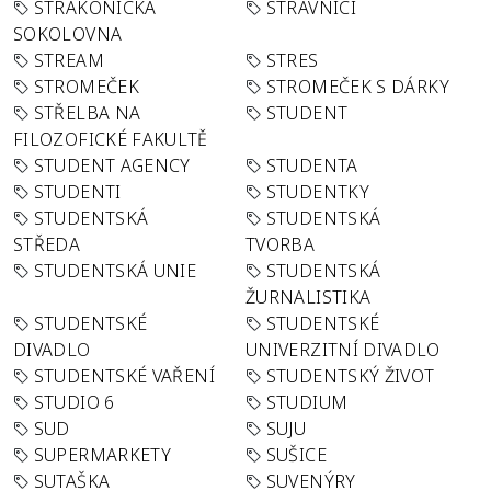
STRAKONICKÁ
STRÁVNÍCI
SOKOLOVNA
STREAM
STRES
STROMEČEK
STROMEČEK S DÁRKY
STŘELBA NA
STUDENT
FILOZOFICKÉ FAKULTĚ
STUDENT AGENCY
STUDENTA
STUDENTI
STUDENTKY
STUDENTSKÁ
STUDENTSKÁ
STŘEDA
TVORBA
STUDENTSKÁ UNIE
STUDENTSKÁ
ŽURNALISTIKA
STUDENTSKÉ
STUDENTSKÉ
DIVADLO
UNIVERZITNÍ DIVADLO
STUDENTSKÉ VAŘENÍ
STUDENTSKÝ ŽIVOT
STUDIO 6
STUDIUM
SUD
SUJU
SUPERMARKETY
SUŠICE
SUTAŠKA
SUVENÝRY