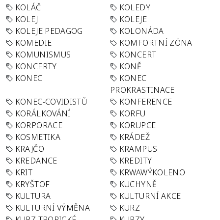
KOLÁČ
KOLEDY
KOLEJ
KOLEJE
KOLEJE PEDAGOG
KOLONÁDA
KOMEDIE
KOMFORTNÍ ZÓNA
KOMUNISMUS
KONCERT
KONCERTY
KONĚ
KONEC
KONEC
PROKRASTINACE
KONEC-COVIDISTŮ
KONFERENCE
KORÁLKOVÁNÍ
KORFU
KORPORACE
KORUPCE
KOSMETIKA
KRÁDEŽ
KRAJČO
KRAMPUS
KREDANCE
KREDITY
KRIT
KRWAWÝKOLENO
KRYŠTOF
KUCHYNĚ
KULTURA
KULTURNÍ AKCE
KULTURNÍ VÝMĚNA
KURZ
KURZ TROPICKÉ
KURZY