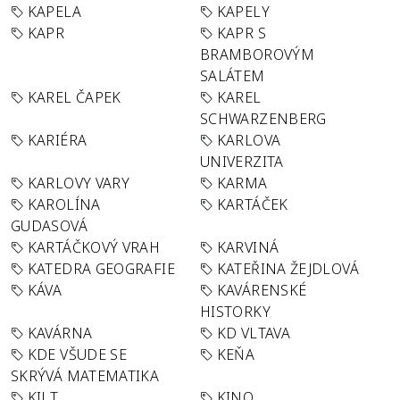
KAPELA
KAPELY
KAPR
KAPR S
BRAMBOROVÝM
SALÁTEM
KAREL ČAPEK
KAREL
SCHWARZENBERG
KARIÉRA
KARLOVA
UNIVERZITA
KARLOVY VARY
KARMA
KAROLÍNA
KARTÁČEK
GUDASOVÁ
KARTÁČKOVÝ VRAH
KARVINÁ
KATEDRA GEOGRAFIE
KATEŘINA ŽEJDLOVÁ
KÁVA
KAVÁRENSKÉ
HISTORKY
KAVÁRNA
KD VLTAVA
KDE VŠUDE SE
KEŇA
SKRÝVÁ MATEMATIKA
KILT
KINO