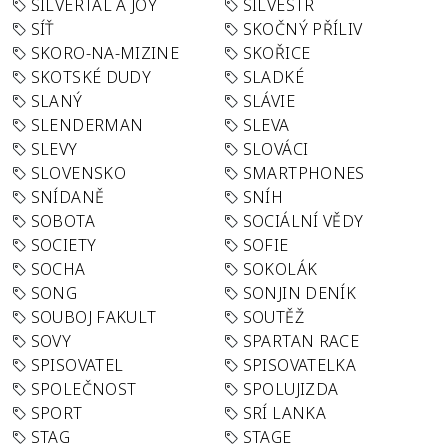
SILVERTAL A JOY
SILVESTR
SÍŤ
SKOČNÝ PŘÍLIV
SKORO-NA-MIZINE
SKOŘICE
SKOTSKÉ DUDY
SLADKÉ
SLANÝ
SLÁVIE
SLENDERMAN
SLEVA
SLEVY
SLOVÁCI
SLOVENSKO
SMARTPHONES
SNÍDANĚ
SNÍH
SOBOTA
SOCIÁLNÍ VĚDY
SOCIETY
SOFIE
SOCHA
SOKOLÁK
SONG
SONJIN DENÍK
SOUBOJ FAKULT
SOUTĚŽ
SOVY
SPARTAN RACE
SPISOVATEL
SPISOVATELKA
SPOLEČNOST
SPOLUJIZDA
SPORT
SRÍ LANKA
STAG
STAGE