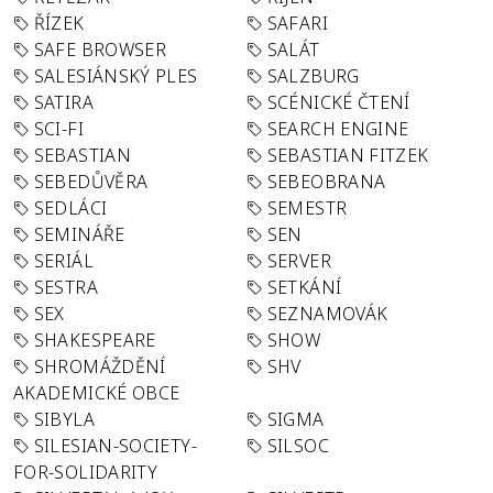
ŘÍZEK
SAFARI
SAFE BROWSER
SALÁT
SALESIÁNSKÝ PLES
SALZBURG
SATIRA
SCÉNICKÉ ČTENÍ
SCI-FI
SEARCH ENGINE
SEBASTIAN
SEBASTIAN FITZEK
SEBEDŮVĚRA
SEBEOBRANA
SEDLÁCI
SEMESTR
SEMINÁŘE
SEN
SERIÁL
SERVER
SESTRA
SETKÁNÍ
SEX
SEZNAMOVÁK
SHAKESPEARE
SHOW
SHROMÁŽDĚNÍ
SHV
AKADEMICKÉ OBCE
SIBYLA
SIGMA
SILESIAN-SOCIETY-
SILSOC
FOR-SOLIDARITY