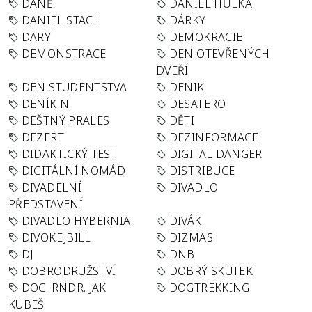
DANĚ
DANIEL HŮLKA
DANIEL STACH
DÁRKY
DARY
DEMOKRACIE
DEMONSTRACE
DEN OTEVŘENÝCH
DVEŘÍ
DEN STUDENTSTVA
DENIK
DENÍK N
DESATERO
DEŠTNÝ PRALES
DĚTI
DEZERT
DEZINFORMACE
DIDAKTICKÝ TEST
DIGITAL DANGER
DIGITÁLNÍ NOMÁD
DISTRIBUCE
DIVADELNÍ
DIVADLO
PŘEDSTAVENÍ
DIVADLO HYBERNIA
DIVÁK
DIVOKEJBILL
DIZMAS
DJ
DNB
DOBRODRUŽSTVÍ
DOBRÝ SKUTEK
DOC. RNDR. JAK
DOGTREKKING
KUBEŠ