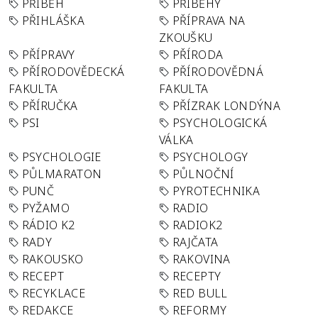
PŘÍBĚH
PŘÍBĚHY
PŘIHLÁŠKA
PŘÍPRAVA NA
ZKOUŠKU
PŘÍPRAVY
PŘÍRODA
PŘÍRODOVĚDECKÁ
PŘÍRODOVĚDNÁ
FAKULTA
FAKULTA
PŘÍRUČKA
PŘÍZRAK LONDÝNA
PSI
PSYCHOLOGICKÁ
VÁLKA
PSYCHOLOGIE
PSYCHOLOGY
PŮLMARATON
PŮLNOČNÍ
PUNČ
PYROTECHNIKA
PYŽAMO
RADIO
RÁDIO K2
RADIOK2
RADY
RAJČATA
RAKOUSKO
RAKOVINA
RECEPT
RECEPTY
RECYKLACE
RED BULL
REDAKCE
REFORMY