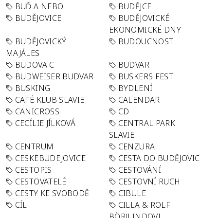
BUĎ A NEBO
BUDĚJCE
BUDĚJOVICE
BUDĚJOVICKÉ
EKONOMICKÉ DNY
BUDĚJOVICKÝ
BUDOUCNOST
MAJÁLES
BUDOVA C
BUDVAR
BUDWEISER BUDVAR
BUSKERS FEST
BUSKING
BYDLENÍ
CAFÉ KLUB SLAVIE
CALENDAR
CANICROSS
CD
CECÍLIE JÍLKOVÁ
CENTRAL PARK
SLAVIE
CENTRUM
CENZURA
CESKEBUDEJOVICE
CESTA DO BUDĚJOVIC
CESTOPIS
CESTOVÁNÍ
CESTOVATELÉ
CESTOVNÍ RUCH
CESTY KE SVOBODĚ
CIBULE
CÍL
CILLA & ROLF
BÖRJLINDOVI