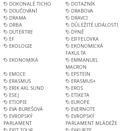
DOKONALÉ TICHO
DOTAZNÍK
DOUČOVÁNÍ
DRABOVA
DRAMA
DRAVCI
DRBA
DŮLEŽITÉ UDÁLOSTI
DUTERTRE
DÝNĚ
EF
EIFFELOVKA
EKOLOGIE
EKONOMICKÁ
FAKULTA
EKONOMIKA
EMMANUEL
MACRON
EMOCE
EPSTEIN
ERASMUS
ERASMUS+
ERIK AXL SUND
EROS
ESEJ
ETIKETA
ETIOPIE
EUROPE
EVA BUREŠOVÁ
EVERNOTE
EVROPSKÝ
EVROPSKÝ
PARLAMENT
PARLAMENT MLÁDEŽE
EXIT TOUR
EXKURZE