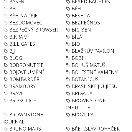
BÁSEŇ
BEARD BAUBLES
BED
BĚH
BĚH NADĚJE
BESEDA
BEZDOMOVEC
BEZPEČNOST
BEZPEČNÝ BROWSER
BIG BEN
BIKRAM
BÍLÁ
BILL GATES
BIO
BJJ
BLAŽKŮV PAVILON
BLOG
BOBÍK
BOBRONUTRIE
BOHUŠ MATUŠ
BOJOVÉ UMĚNÍ
BOLESTNÉ KAMENY
BOMBARDÉR
BOTANICUS
BRAMBORY
BRASILSKÉ JIU-JITSU
BRAVE
BRIGÁDA
BROKOLICE
BROWNSTONE
INSTITUTE
BROWNSTONE
BROŽURA
JOURNAL
BRUNO MARS
BŘETISLAV ROHÁČEK