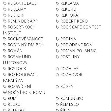
REKAPITULACE
REKLAMA
REKLAMY
REKORD
REKTOR
REKTORÁT
REMINDER APP
ROBERT KEŇO
ROBERT-KOCH
ROCK CAFÉ CONTEST
INSTITUT
ROCKOVÉ VÁNOCE
RODINA
RODINNÝ DM BĚH
RODODENDRON
ROMÁN
ROMAN POLANSKI
ROSAMUND
ROSTLINY
LUPTONOVÁ
ROSTOCK
ROZHLAS
ROZHODOVACÍ
ROZHOVOR
PARALÝZA
ROZSVÍCENÍ
RÜGEN
VÁNOČNÍHO STROMU
RUM
RUMUNSKO
ŘECKO
ŘEMESLO
ŘETĚZÁK
ŘÍJEN