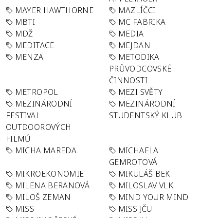
MAYER HAWTHORNE
MAZLÍČCI
MBTI
MC FABRIKA
MDŽ
MEDIA
MEDITACE
MEJDAN
MENZA
METODIKA
PRŮVODCOVSKÉ
ČINNOSTI
METROPOL
MEZI SVĚTY
MEZINÁRODNÍ
MEZINÁRODNÍ
FESTIVAL
STUDENTSKÝ KLUB
OUTDOOROVÝCH
FILMŮ
MICHA MAREDA
MICHAELA
GEMROTOVÁ
MIKROEKONOMIE
MIKULÁŠ BEK
MILENA BERANOVÁ
MILOSLAV VLK
MILOŠ ZEMAN
MIND YOUR MIND
MISS
MISS JČU