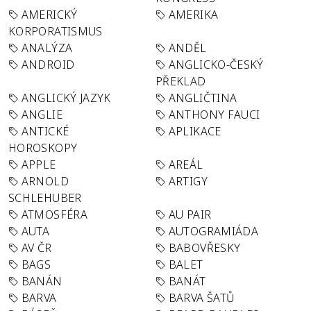
AMERICKÝ
AMERIKA
KORPORATISMUS
ANALÝZA
ANDĚL
ANDROID
ANGLICKO-ČESKÝ
PŘEKLAD
ANGLICKÝ JAZYK
ANGLIČTINA
ANGLIE
ANTHONY FAUCI
ANTICKÉ
APLIKACE
HOROSKOPY
APPLE
AREÁL
ARNOLD
ARTIGY
SCHLEHUBER
ATMOSFÉRA
AU PAIR
AUTA
AUTOGRAMIÁDA
AV ČR
BABOVŘESKY
BAGS
BALET
BANÁN
BANÁT
BARVA
BARVA ŠATŮ