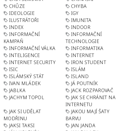
CHŮZE
CHYBA
IDEOLOGIE
IGY
ILUSTRÁTOŘI
IMUNITA
INDEX
INDOOR
INFORMAČNÍ
INFORMAČNÍ
KAMPAŇ
TECHNOLOGIE
INFORMAČNÍ VÁLKA
INFORMATIKA
INTELIGENCE
INTERNET
INTERNET SECURITY
IRON STUDENT
ISIC
ISLÁM
ISLÁMSKÝ STÁT
ISLAND
IVAN MLÁDEK
JÁ POUTNÍK
JABLKA
JACK ROZPAROVAČ
JACHYM TOPOL
JAK SE CHRÁNIT NA
INTERNETU
JAK SI UDĚLAT
JAKOU MAJÍ ŠATY
MODŘINU
BARVU
JAKSI TAKSI
JAN JANDA