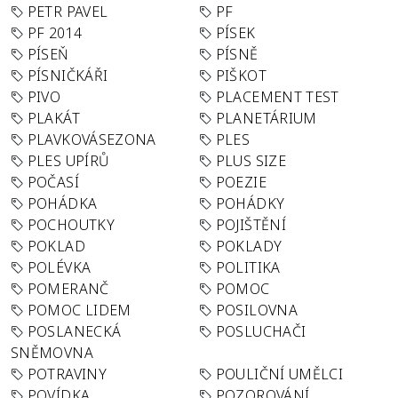
PETR PAVEL
PF
PF 2014
PÍSEK
PÍSEŇ
PÍSNĚ
PÍSNIČKÁŘI
PIŠKOT
PIVO
PLACEMENT TEST
PLAKÁT
PLANETÁRIUM
PLAVKOVÁSEZONA
PLES
PLES UPÍRŮ
PLUS SIZE
POČASÍ
POEZIE
POHÁDKA
POHÁDKY
POCHOUTKY
POJIŠTĚNÍ
POKLAD
POKLADY
POLÉVKA
POLITIKA
POMERANČ
POMOC
POMOC LIDEM
POSILOVNA
POSLANECKÁ
POSLUCHAČI
SNĚMOVNA
POTRAVINY
POULIČNÍ UMĚLCI
POVÍDKA
POZOROVÁNÍ