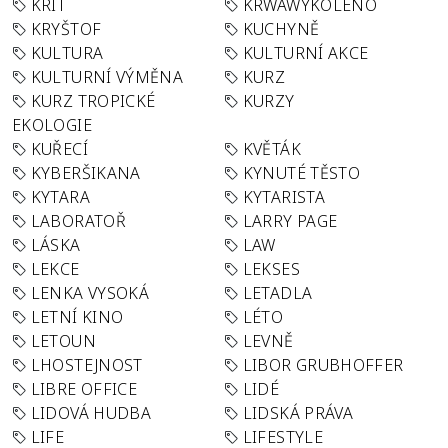
KRIT
KRWAWÝKOLENO
KRYŠTOF
KUCHYNĚ
KULTURA
KULTURNÍ AKCE
KULTURNÍ VÝMĚNA
KURZ
KURZ TROPICKÉ
KURZY
EKOLOGIE
KUŘECÍ
KVĚTÁK
KYBERŠIKANA
KYNUTÉ TĚSTO
KYTARA
KYTARISTA
LABORATOŘ
LARRY PAGE
LÁSKA
LAW
LEKCE
LEKSES
LENKA VYSOKÁ
LETADLA
LETNÍ KINO
LÉTO
LETOUN
LEVNĚ
LHOSTEJNOST
LIBOR GRUBHOFFER
LIBRE OFFICE
LIDÉ
LIDOVÁ HUDBA
LIDSKÁ PRÁVA
LIFE
LIFESTYLE