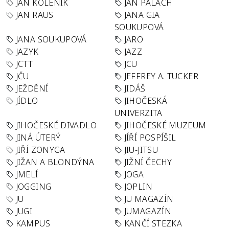
JÁN KOLENÍK
JAN PALACH
JAN RAUS
JANA GIA
SOUKUPOVÁ
JANA SOUKUPOVÁ
JARO
JAZYK
JAZZ
JCTT
JCU
JČU
JEFFREY A. TUCKER
JEŽDĚNÍ
JIDÁŠ
JÍDLO
JIHOČESKÁ
UNIVERZITA
JIHOČESKÉ DIVADLO
JIHOČESKÉ MUZEUM
JINÁ ÚTERÝ
JÍŘÍ POSPÍŠIL
JIŘÍ ZONYGA
JIU-JITSU
JIŽAN A BLONDÝNA
JIŽNÍ ČECHY
JMELÍ
JOGA
JOGGING
JOPLIN
JU
JU MAGAZÍN
JUGI
JUMAGAZÍN
KAMPUS
KANČÍ STEZKA