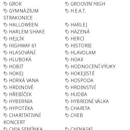
GROK
GROOVIN´HIGH
GYMNÁZIUM
H.E.A.T.
STRAKONICE
HALLOWEEN
HARLEJ
HARLEM SHAKE
HÁZENÁ
HEJLÍK
HERCI
HIGHWAY 61
HISTORIE
HLASOVÁNÍ
HLAVOLAM
HLUBOKÁ
HOAX
HOBIT
HODNOCENÍ VÝUKY
HOKEJ
HOKEJISTÉ
HORKÁ VANA
HOSPODA
HRDINOVÉ
HRDINSTVÍ
HŘEBÍČEK
HUDBA
HYBERNIA
HYBRIDNÍ VÁLKA
HYPOTÉKA
CHARITA
CHARITATIVNÍ
CHEB
KONCERT
CHIA SEMÍNKA
CHINASKI