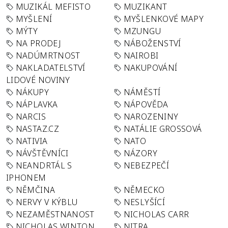
MUZIKÁL MEFISTO
MUZIKANT
MYŠLENÍ
MYŠLENKOVÉ MAPY
MÝTY
MZUNGU
NA PRODEJ
NÁBOŽENSTVÍ
NADÚMRTNOST
NAIROBI
NAKLADATELSTVÍ
NAKUPOVÁNÍ
LIDOVÉ NOVINY
NÁKUPY
NÁMĚSTÍ
NÁPLAVKA
NÁPOVĚDA
NARCIS
NAROZENINY
NASTAZ.CZ
NATÁLIE GROSSOVÁ
NATIVIA
NATO
NÁVŠTĚVNÍCI
NÁZORY
NEANDRTÁL S
NEBEZPEČÍ
IPHONEM
NĚMČINA
NĚMECKO
NERVY V KÝBLU
NESLYŠÍCÍ
NEZAMĚSTNANOST
NICHOLAS CARR
NICHOLAS WINTON
NITRA