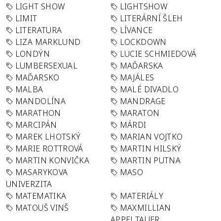
LIGHT SHOW
LIGHTSHOW
LIMIT
LITERÁRNÍ ŠLEH
LITERATURA
LÍVANCE
LIZA MARKLUND
LOCKDOWN
LONDÝN
LUCIE SCHMIEDOVÁ
LUMBERSEXUAL
MAĎARSKA
MAĎARSKO
MAJÁLES
MALBA
MALÉ DIVADLO
MANDOLÍNA
MANDRAGE
MARATHON
MARATON
MARCIPÁN
MÁRDI
MAREK LHOTSKÝ
MARIAN VOJTKO
MARIE ROTTROVÁ
MARTIN HILSKÝ
MARTIN KONVIČKA
MARTIN PUTNA
MASARYKOVA
MASO
UNIVERZITA
MATEMATIKA
MATERIÁLY
MATOUŠ VINŠ
MAXMILLIAN
APPELTAUER