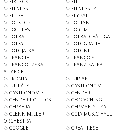
FIREFOX
FIT
FITNESS
FITNESS 14
FLEGR
FLYBALL
FOLKLÓR
FOLTYN
FOOTFEST
FORUM
FOTBAL
FOTBALOVÁ LIGA
FOTKY
FOTOGRAFIE
FOTOJATKA
FOTONI
FRANCIE
FRANÇOIS
FRANCOUZSKÁ
FRANZ KAFKA
ALIANCE
FRONTY
FURIANT
FUTRÁLY
GASTRONOM
GASTRONOMIE
GENDER
GENDER-POLITICS
GEOCACHING
GERBERA
GERMANISTIKA
GLENN MILLER
GOJA MUSIC HALL
ORCHESTRA
GOOGLE
GREAT RESET