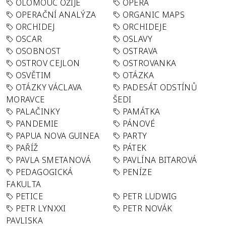
OLOMOUC OŽIJE
OPERA
OPERAČNÍ ANALÝZA
ORGANIC MAPS
ORCHIDEJ
ORCHIDEJE
OSCAR
OSLAVY
OSOBNOST
OSTRAVA
OSTROV CEJLON
OSTROVANKA
OSVĚTIM
OTÁZKA
OTÁZKY VÁCLAVA
PADESÁT ODSTÍNŮ
MORAVCE
ŠEDI
PALAČINKY
PAMÁTKA
PANDEMIE
PÁNOVÉ
PAPUA NOVA GUINEA
PARTY
PAŘÍŽ
PÁTEK
PAVLA SMETANOVÁ
PAVLÍNA BITAROVÁ
PEDAGOGICKÁ
PENÍZE
FAKULTA
PETICE
PETR LUDWIG
PETR LYNXXI
PETR NOVÁK
PAVLISKA