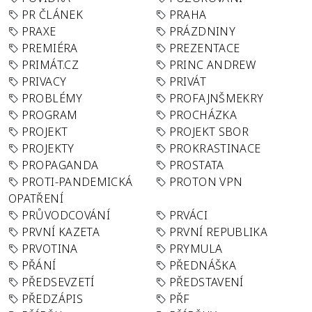
PR ČLÁNEK
PRAHA
PRAXE
PRÁZDNINY
PREMIÉRA
PREZENTACE
PRIMÁT.CZ
PRINC ANDREW
PRIVACY
PRIVÁT
PROBLÉMY
PROFAJNŠMEKRY
PROGRAM
PROCHÁZKA
PROJEKT
PROJEKT SBOR
PROJEKTY
PROKRASTINACE
PROPAGANDA
PROSTATA
PROTI-PANDEMICKÁ
PROTON VPN
OPATŘENÍ
PRŮVODCOVÁNÍ
PRVÁCI
PRVNÍ KAZETA
PRVNÍ REPUBLIKA
PRVOTINA
PRYMULA
PŘÁNÍ
PŘEDNÁŠKA
PŘEDSEVZETÍ
PŘEDSTAVENÍ
PŘEDZÁPIS
PŘF