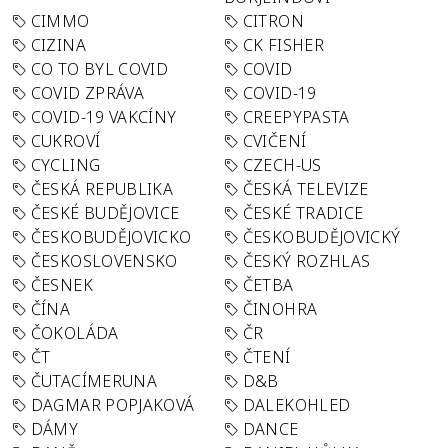
CIMMO
CITRON
CIZINA
CK FISHER
CO TO BYL COVID
COVID
COVID ZPRÁVA
COVID-19
COVID-19 VAKCÍNY
CREEPYPASTA
CUKROVÍ
CVIČENÍ
CYCLING
CZECH-US
ČESKÁ REPUBLIKA
ČESKÁ TELEVIZE
ČESKÉ BUDĚJOVICE
ČESKÉ TRADICE
ČESKOBUDĚJOVICKO
ČESKOBUDĚJOVICKÝ
ČESKOSLOVENSKO
ČESKÝ ROZHLAS
ČESNEK
ČETBA
ČÍNA
ČINOHRA
ČOKOLÁDA
ČR
ČT
ČTENÍ
ČUTACÍMERUNA
D&B
DAGMAR POPJAKOVÁ
DALEKOHLED
DÁMY
DANCE