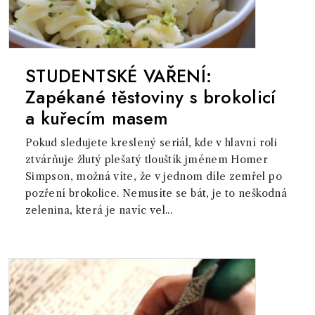
STUDENTSKÉ VAŘENÍ:
Zapékané těstoviny s brokolicí
a kuřecím masem
Pokud sledujete kreslený seriál, kde v hlavní roli
ztvárňuje žlutý plešatý tlouštík jménem Homer
Simpson, možná víte, že v jednom díle zemřel po
pozření brokolice. Nemusíte se bát, je to neškodná
zelenina, která je navíc vel...