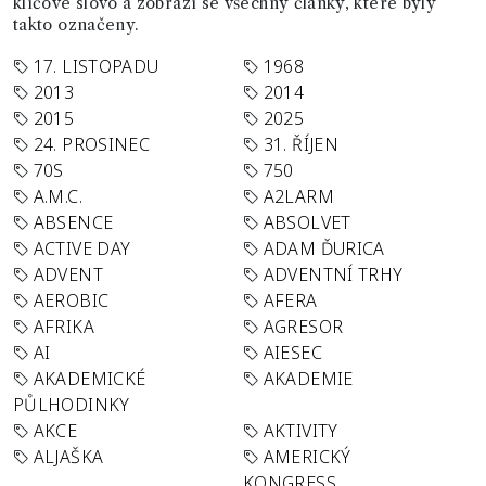
klíčové slovo a zobrazí se všechny články, které byly
takto označeny.
17. LISTOPADU
1968
2013
2014
2015
2025
24. PROSINEC
31. ŘÍJEN
70S
750
A.M.C.
A2LARM
ABSENCE
ABSOLVET
ACTIVE DAY
ADAM ĎURICA
ADVENT
ADVENTNÍ TRHY
AEROBIC
AFERA
AFRIKA
AGRESOR
AI
AIESEC
AKADEMICKÉ
AKADEMIE
PŮLHODINKY
AKCE
AKTIVITY
ALJAŠKA
AMERICKÝ
KONGRESS