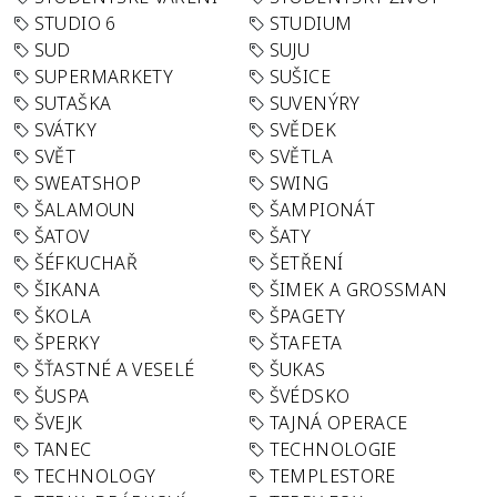
STUDIO 6
STUDIUM
SUD
SUJU
SUPERMARKETY
SUŠICE
SUTAŠKA
SUVENÝRY
SVÁTKY
SVĚDEK
SVĚT
SVĚTLA
SWEATSHOP
SWING
ŠALAMOUN
ŠAMPIONÁT
ŠATOV
ŠATY
ŠÉFKUCHAŘ
ŠETŘENÍ
ŠIKANA
ŠIMEK A GROSSMAN
ŠKOLA
ŠPAGETY
ŠPERKY
ŠTAFETA
ŠŤASTNÉ A VESELÉ
ŠUKAS
ŠUSPA
ŠVÉDSKO
ŠVEJK
TAJNÁ OPERACE
TANEC
TECHNOLOGIE
TECHNOLOGY
TEMPLESTORE