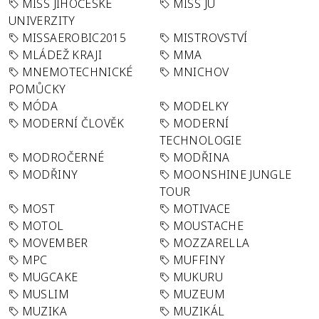
MISS JIHOČESKÉ
MISS JU
UNIVERZITY
MISSAEROBIC2015
MISTROVSTVÍ
MLÁDEŽ KRAJI
MMA
MNEMOTECHNICKÉ
MNICHOV
POMŮCKY
MÓDA
MODELKY
MODERNÍ ČLOVĚK
MODERNÍ
TECHNOLOGIE
MODROČERNÉ
MODŘINA
MODŘINY
MOONSHINE JUNGLE
TOUR
MOST
MOTIVACE
MOTOL
MOUSTACHE
MOVEMBER
MOZZARELLA
MPC
MUFFINY
MUGCAKE
MUKURU
MUSLIM
MUZEUM
MUZIKA
MUZIKÁL