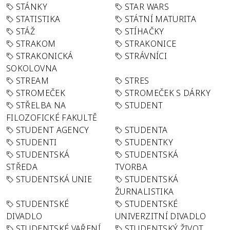
STÁNKY
STAR WARS
STATISTIKA
STÁTNÍ MATURITA
STÁŽ
STÍHAČKY
STRAKOM
STRAKONICE
STRAKONICKÁ
STRÁVNÍCI
SOKOLOVNA
STREAM
STRES
STROMEČEK
STROMEČEK S DÁRKY
STŘELBA NA
STUDENT
FILOZOFICKÉ FAKULTĚ
STUDENT AGENCY
STUDENTA
STUDENTI
STUDENTKY
STUDENTSKÁ
STUDENTSKÁ
STŘEDA
TVORBA
STUDENTSKÁ UNIE
STUDENTSKÁ
ŽURNALISTIKA
STUDENTSKÉ
STUDENTSKÉ
DIVADLO
UNIVERZITNÍ DIVADLO
STUDENTSKÉ VAŘENÍ
STUDENTSKÝ ŽIVOT