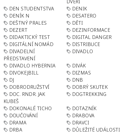
DVEŘÍ
DEN STUDENTSTVA
DENIK
DENÍK N
DESATERO
DEŠTNÝ PRALES
DĚTI
DEZERT
DEZINFORMACE
DIDAKTICKÝ TEST
DIGITAL DANGER
DIGITÁLNÍ NOMÁD
DISTRIBUCE
DIVADELNÍ
DIVADLO
PŘEDSTAVENÍ
DIVADLO HYBERNIA
DIVÁK
DIVOKEJBILL
DIZMAS
DJ
DNB
DOBRODRUŽSTVÍ
DOBRÝ SKUTEK
DOC. RNDR. JAK
DOGTREKKING
KUBEŠ
DOKONALÉ TICHO
DOTAZNÍK
DOUČOVÁNÍ
DRABOVA
DRAMA
DRAVCI
DRBA
DŮLEŽITÉ UDÁLOSTI