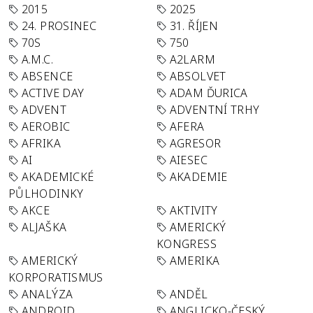
2015
2025
24. PROSINEC
31. ŘÍJEN
70S
750
A.M.C.
A2LARM
ABSENCE
ABSOLVET
ACTIVE DAY
ADAM ĎURICA
ADVENT
ADVENTNÍ TRHY
AEROBIC
AFERA
AFRIKA
AGRESOR
AI
AIESEC
AKADEMICKÉ
AKADEMIE
PŮLHODINKY
AKCE
AKTIVITY
ALJAŠKA
AMERICKÝ
KONGRESS
AMERICKÝ
AMERIKA
KORPORATISMUS
ANALÝZA
ANDĚL
ANDROID
ANGLICKO-ČESKÝ