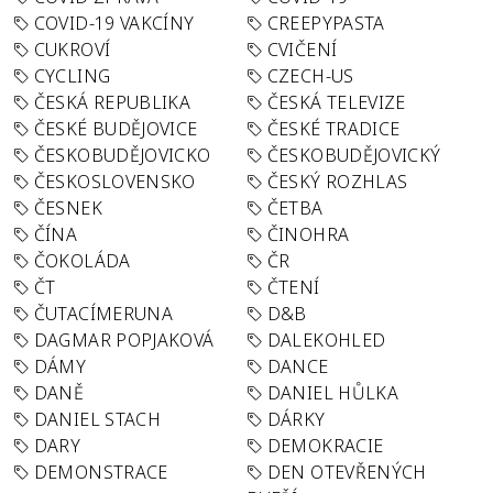
COVID-19 VAKCÍNY
CREEPYPASTA
CUKROVÍ
CVIČENÍ
CYCLING
CZECH-US
ČESKÁ REPUBLIKA
ČESKÁ TELEVIZE
ČESKÉ BUDĚJOVICE
ČESKÉ TRADICE
ČESKOBUDĚJOVICKO
ČESKOBUDĚJOVICKÝ
ČESKOSLOVENSKO
ČESKÝ ROZHLAS
ČESNEK
ČETBA
ČÍNA
ČINOHRA
ČOKOLÁDA
ČR
ČT
ČTENÍ
ČUTACÍMERUNA
D&B
DAGMAR POPJAKOVÁ
DALEKOHLED
DÁMY
DANCE
DANĚ
DANIEL HŮLKA
DANIEL STACH
DÁRKY
DARY
DEMOKRACIE
DEMONSTRACE
DEN OTEVŘENÝCH