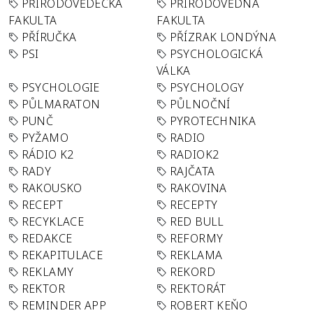
PŘÍRODOVĚDECKÁ
PŘÍRODOVĚDNÁ
FAKULTA
FAKULTA
PŘÍRUČKA
PŘÍZRAK LONDÝNA
PSI
PSYCHOLOGICKÁ
VÁLKA
PSYCHOLOGIE
PSYCHOLOGY
PŮLMARATON
PŮLNOČNÍ
PUNČ
PYROTECHNIKA
PYŽAMO
RADIO
RÁDIO K2
RADIOK2
RADY
RAJČATA
RAKOUSKO
RAKOVINA
RECEPT
RECEPTY
RECYKLACE
RED BULL
REDAKCE
REFORMY
REKAPITULACE
REKLAMA
REKLAMY
REKORD
REKTOR
REKTORÁT
REMINDER APP
ROBERT KEŇO