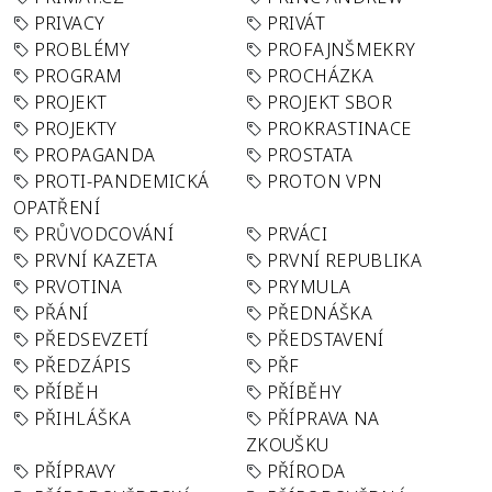
PRIVACY
PRIVÁT
PROBLÉMY
PROFAJNŠMEKRY
PROGRAM
PROCHÁZKA
PROJEKT
PROJEKT SBOR
PROJEKTY
PROKRASTINACE
PROPAGANDA
PROSTATA
PROTI-PANDEMICKÁ
PROTON VPN
OPATŘENÍ
PRŮVODCOVÁNÍ
PRVÁCI
PRVNÍ KAZETA
PRVNÍ REPUBLIKA
PRVOTINA
PRYMULA
PŘÁNÍ
PŘEDNÁŠKA
PŘEDSEVZETÍ
PŘEDSTAVENÍ
PŘEDZÁPIS
PŘF
PŘÍBĚH
PŘÍBĚHY
PŘIHLÁŠKA
PŘÍPRAVA NA
ZKOUŠKU
PŘÍPRAVY
PŘÍRODA