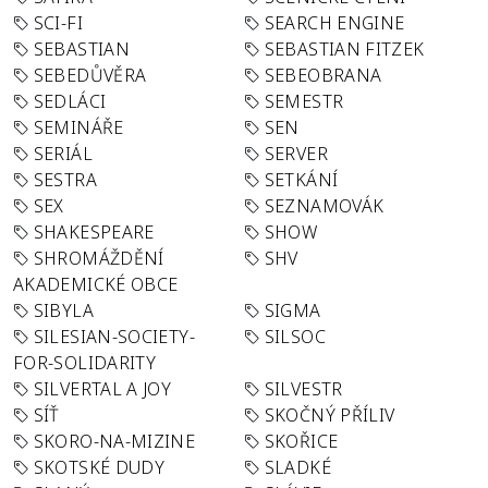
SCI-FI
SEARCH ENGINE
SEBASTIAN
SEBASTIAN FITZEK
SEBEDŮVĚRA
SEBEOBRANA
SEDLÁCI
SEMESTR
SEMINÁŘE
SEN
SERIÁL
SERVER
SESTRA
SETKÁNÍ
SEX
SEZNAMOVÁK
SHAKESPEARE
SHOW
SHROMÁŽDĚNÍ
SHV
AKADEMICKÉ OBCE
SIBYLA
SIGMA
SILESIAN-SOCIETY-
SILSOC
FOR-SOLIDARITY
SILVERTAL A JOY
SILVESTR
SÍŤ
SKOČNÝ PŘÍLIV
SKORO-NA-MIZINE
SKOŘICE
SKOTSKÉ DUDY
SLADKÉ