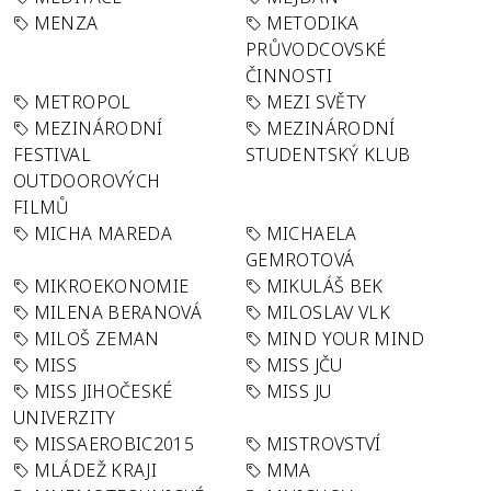
MENZA
METODIKA
PRŮVODCOVSKÉ
ČINNOSTI
METROPOL
MEZI SVĚTY
MEZINÁRODNÍ
MEZINÁRODNÍ
FESTIVAL
STUDENTSKÝ KLUB
OUTDOOROVÝCH
FILMŮ
MICHA MAREDA
MICHAELA
GEMROTOVÁ
MIKROEKONOMIE
MIKULÁŠ BEK
MILENA BERANOVÁ
MILOSLAV VLK
MILOŠ ZEMAN
MIND YOUR MIND
MISS
MISS JČU
MISS JIHOČESKÉ
MISS JU
UNIVERZITY
MISSAEROBIC2015
MISTROVSTVÍ
MLÁDEŽ KRAJI
MMA