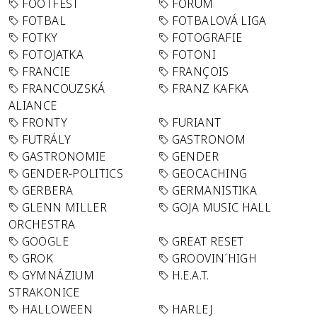
FOOTFEST
FORUM
FOTBAL
FOTBALOVÁ LIGA
FOTKY
FOTOGRAFIE
FOTOJATKA
FOTONI
FRANCIE
FRANÇOIS
FRANCOUZSKÁ
FRANZ KAFKA
ALIANCE
FRONTY
FURIANT
FUTRÁLY
GASTRONOM
GASTRONOMIE
GENDER
GENDER-POLITICS
GEOCACHING
GERBERA
GERMANISTIKA
GLENN MILLER
GOJA MUSIC HALL
ORCHESTRA
GOOGLE
GREAT RESET
GROK
GROOVIN´HIGH
GYMNÁZIUM
H.E.A.T.
STRAKONICE
HALLOWEEN
HARLEJ