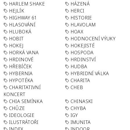
HARLEM SHAKE
HÁZENÁ
HEJLÍK
HERCI
HIGHWAY 61
HISTORIE
HLASOVÁNÍ
HLAVOLAM
HLUBOKÁ
HOAX
HOBIT
HODNOCENÍ VÝUKY
HOKEJ
HOKEJISTÉ
HORKÁ VANA
HOSPODA
HRDINOVÉ
HRDINSTVÍ
HŘEBÍČEK
HUDBA
HYBERNIA
HYBRIDNÍ VÁLKA
HYPOTÉKA
CHARITA
CHARITATIVNÍ
CHEB
KONCERT
CHIA SEMÍNKA
CHINASKI
CHŮZE
CHYBA
IDEOLOGIE
IGY
ILUSTRÁTOŘI
IMUNITA
INDEX
INDOOR