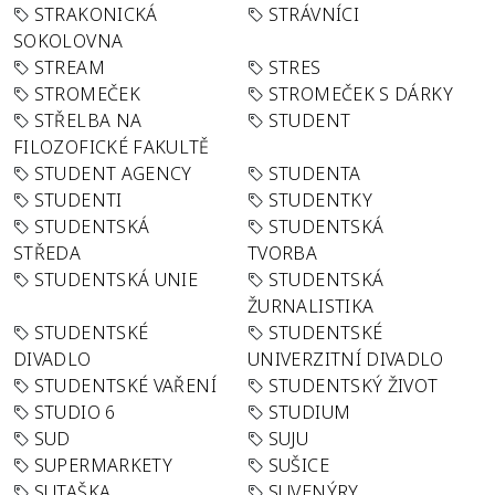
STRAKONICKÁ
STRÁVNÍCI
SOKOLOVNA
STREAM
STRES
STROMEČEK
STROMEČEK S DÁRKY
STŘELBA NA
STUDENT
FILOZOFICKÉ FAKULTĚ
STUDENT AGENCY
STUDENTA
STUDENTI
STUDENTKY
STUDENTSKÁ
STUDENTSKÁ
STŘEDA
TVORBA
STUDENTSKÁ UNIE
STUDENTSKÁ
ŽURNALISTIKA
STUDENTSKÉ
STUDENTSKÉ
DIVADLO
UNIVERZITNÍ DIVADLO
STUDENTSKÉ VAŘENÍ
STUDENTSKÝ ŽIVOT
STUDIO 6
STUDIUM
SUD
SUJU
SUPERMARKETY
SUŠICE
SUTAŠKA
SUVENÝRY