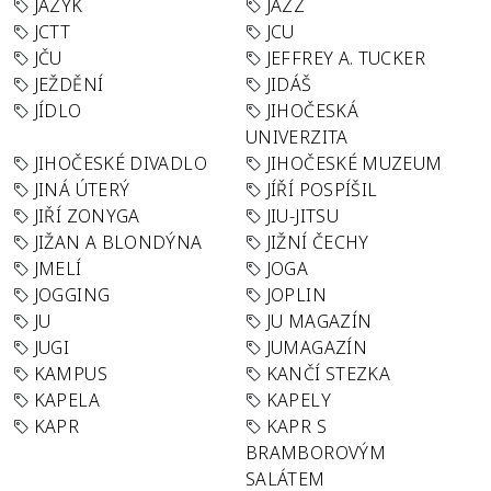
JAZYK
JAZZ
JCTT
JCU
JČU
JEFFREY A. TUCKER
JEŽDĚNÍ
JIDÁŠ
JÍDLO
JIHOČESKÁ
UNIVERZITA
JIHOČESKÉ DIVADLO
JIHOČESKÉ MUZEUM
JINÁ ÚTERÝ
JÍŘÍ POSPÍŠIL
JIŘÍ ZONYGA
JIU-JITSU
JIŽAN A BLONDÝNA
JIŽNÍ ČECHY
JMELÍ
JOGA
JOGGING
JOPLIN
JU
JU MAGAZÍN
JUGI
JUMAGAZÍN
KAMPUS
KANČÍ STEZKA
KAPELA
KAPELY
KAPR
KAPR S
BRAMBOROVÝM
SALÁTEM