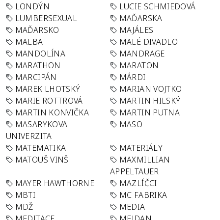
LONDÝN
LUCIE SCHMIEDOVÁ
LUMBERSEXUAL
MAĎARSKA
MAĎARSKO
MAJÁLES
MALBA
MALÉ DIVADLO
MANDOLÍNA
MANDRAGE
MARATHON
MARATON
MARCIPÁN
MÁRDI
MAREK LHOTSKÝ
MARIAN VOJTKO
MARIE ROTTROVÁ
MARTIN HILSKÝ
MARTIN KONVIČKA
MARTIN PUTNA
MASARYKOVA
MASO
UNIVERZITA
MATEMATIKA
MATERIÁLY
MATOUŠ VINŠ
MAXMILLIAN
APPELTAUER
MAYER HAWTHORNE
MAZLÍČCI
MBTI
MC FABRIKA
MDŽ
MEDIA
MEDITACE
MEJDAN