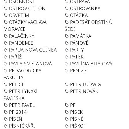
OSOBNOST
OSTRAVA
OSTROV CEJLON
OSTROVANKA
OSVĚTIM
OTÁZKA
OTÁZKY VÁCLAVA
PADESÁT ODSTÍNŮ
MORAVCE
ŠEDI
PALAČINKY
PAMÁTKA
PANDEMIE
PÁNOVÉ
PAPUA NOVA GUINEA
PARTY
PAŘÍŽ
PÁTEK
PAVLA SMETANOVÁ
PAVLÍNA BITAROVÁ
PEDAGOGICKÁ
PENÍZE
FAKULTA
PETICE
PETR LUDWIG
PETR LYNXXI
PETR NOVÁK
PAVLISKA
PETR PAVEL
PF
PF 2014
PÍSEK
PÍSEŇ
PÍSNĚ
PÍSNIČKÁŘI
PIŠKOT