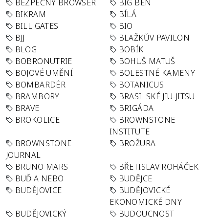
BEZPEČNÝ BROWSER
BIG BEN
BIKRAM
BÍLÁ
BILL GATES
BIO
BJJ
BLAŽKŮV PAVILON
BLOG
BOBÍK
BOBRONUTRIE
BOHUŠ MATUŠ
BOJOVÉ UMĚNÍ
BOLESTNÉ KAMENY
BOMBARDÉR
BOTANICUS
BRAMBORY
BRASILSKÉ JIU-JITSU
BRAVE
BRIGÁDA
BROKOLICE
BROWNSTONE
INSTITUTE
BROWNSTONE
BROŽURA
JOURNAL
BRUNO MARS
BŘETISLAV ROHÁČEK
BUĎ A NEBO
BUDĚJCE
BUDĚJOVICE
BUDĚJOVICKÉ
EKONOMICKÉ DNY
BUDĚJOVICKÝ
BUDOUCNOST