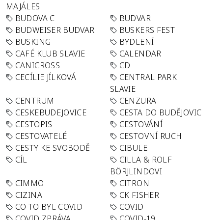
MAJÁLES
BUDOVA C
BUDVAR
BUDWEISER BUDVAR
BUSKERS FEST
BUSKING
BYDLENÍ
CAFÉ KLUB SLAVIE
CALENDAR
CANICROSS
CD
CECÍLIE JÍLKOVÁ
CENTRAL PARK
SLAVIE
CENTRUM
CENZURA
CESKEBUDEJOVICE
CESTA DO BUDĚJOVIC
CESTOPIS
CESTOVÁNÍ
CESTOVATELÉ
CESTOVNÍ RUCH
CESTY KE SVOBODĚ
CIBULE
CÍL
CILLA & ROLF
BÖRJLINDOVI
CIMMO
CITRON
CIZINA
CK FISHER
CO TO BYL COVID
COVID
COVID ZPRÁVA
COVID-19