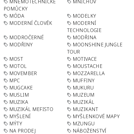
MNEMOTECHNICKÉ
MNICHOV
POMŮCKY
MÓDA
MODELKY
MODERNÍ ČLOVĚK
MODERNÍ
TECHNOLOGIE
MODROČERNÉ
MODŘINA
MODŘINY
MOONSHINE JUNGLE
TOUR
MOST
MOTIVACE
MOTOL
MOUSTACHE
MOVEMBER
MOZZARELLA
MPC
MUFFINY
MUGCAKE
MUKURU
MUSLIM
MUZEUM
MUZIKA
MUZIKÁL
MUZIKÁL MEFISTO
MUZIKANT
MYŠLENÍ
MYŠLENKOVÉ MAPY
MÝTY
MZUNGU
NA PRODEJ
NÁBOŽENSTVÍ