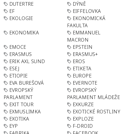
DUTERTRE
DÝNĚ
EF
EIFFELOVKA
EKOLOGIE
EKONOMICKÁ
FAKULTA
EKONOMIKA
EMMANUEL
MACRON
EMOCE
EPSTEIN
ERASMUS
ERASMUS+
ERIK AXL SUND
EROS
ESEJ
ETIKETA
ETIOPIE
EUROPE
EVA BUREŠOVÁ
EVERNOTE
EVROPSKÝ
EVROPSKÝ
PARLAMENT
PARLAMENT MLÁDEŽE
EXIT TOUR
EXKURZE
EXMUSLIMKA
EXOTICKÉ ROSTLINY
EXOTIKA
EXPLOZE
EYP
F-DROID
FABRIKA
FACEBOOK