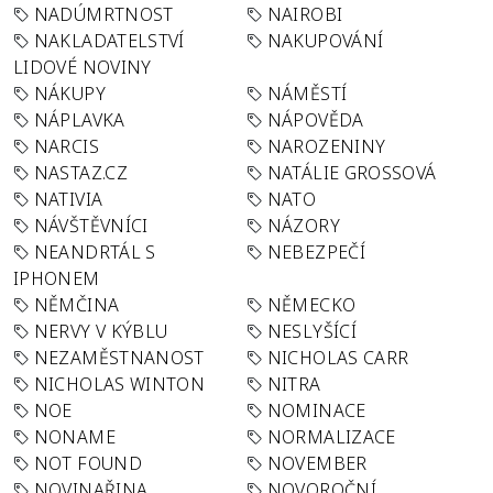
NADÚMRTNOST
NAIROBI
NAKLADATELSTVÍ
NAKUPOVÁNÍ
LIDOVÉ NOVINY
NÁKUPY
NÁMĚSTÍ
NÁPLAVKA
NÁPOVĚDA
NARCIS
NAROZENINY
NASTAZ.CZ
NATÁLIE GROSSOVÁ
NATIVIA
NATO
NÁVŠTĚVNÍCI
NÁZORY
NEANDRTÁL S
NEBEZPEČÍ
IPHONEM
NĚMČINA
NĚMECKO
NERVY V KÝBLU
NESLYŠÍCÍ
NEZAMĚSTNANOST
NICHOLAS CARR
NICHOLAS WINTON
NITRA
NOE
NOMINACE
NONAME
NORMALIZACE
NOT FOUND
NOVEMBER
NOVINAŘINA
NOVOROČNÍ