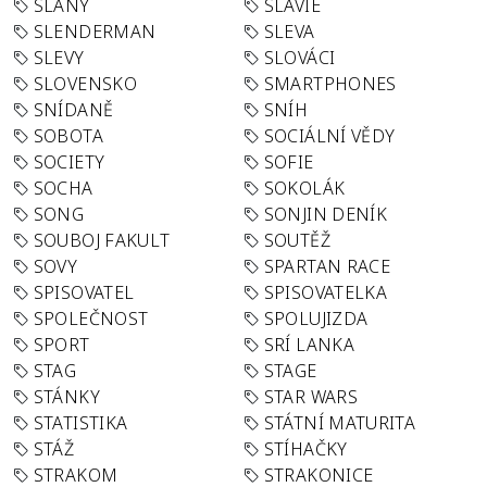
SLANÝ
SLÁVIE
SLENDERMAN
SLEVA
SLEVY
SLOVÁCI
SLOVENSKO
SMARTPHONES
SNÍDANĚ
SNÍH
SOBOTA
SOCIÁLNÍ VĚDY
SOCIETY
SOFIE
SOCHA
SOKOLÁK
SONG
SONJIN DENÍK
SOUBOJ FAKULT
SOUTĚŽ
SOVY
SPARTAN RACE
SPISOVATEL
SPISOVATELKA
SPOLEČNOST
SPOLUJIZDA
SPORT
SRÍ LANKA
STAG
STAGE
STÁNKY
STAR WARS
STATISTIKA
STÁTNÍ MATURITA
STÁŽ
STÍHAČKY
STRAKOM
STRAKONICE