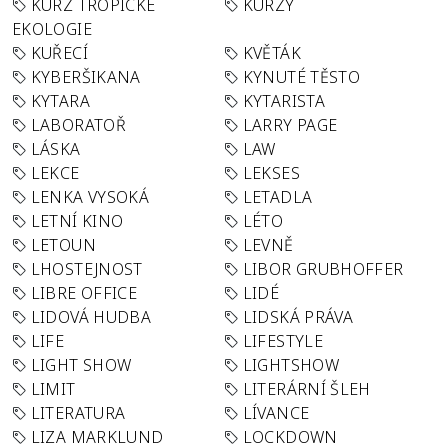
KURZ TROPICKÉ
KURZY
EKOLOGIE
KUŘECÍ
KVĚTÁK
KYBERŠIKANA
KYNUTÉ TĚSTO
KYTARA
KYTARISTA
LABORATOŘ
LARRY PAGE
LÁSKA
LAW
LEKCE
LEKSES
LENKA VYSOKÁ
LETADLA
LETNÍ KINO
LÉTO
LETOUN
LEVNĚ
LHOSTEJNOST
LIBOR GRUBHOFFER
LIBRE OFFICE
LIDÉ
LIDOVÁ HUDBA
LIDSKÁ PRÁVA
LIFE
LIFESTYLE
LIGHT SHOW
LIGHTSHOW
LIMIT
LITERÁRNÍ ŠLEH
LITERATURA
LÍVANCE
LIZA MARKLUND
LOCKDOWN