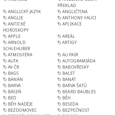
PŘEKLAD
ANGLICKÝ JAZYK
ANGLIČTINA
ANGLIE
ANTHONY FAUCI
ANTICKÉ
APLIKACE
HOROSKOPY
APPLE
AREÁL
ARNOLD
ARTIGY
SCHLEHUBER
ATMOSFÉRA
AU PAIR
AUTA
AUTOGRAMIÁDA
AV ČR
BABOVŘESKY
BAGS
BALET
BANÁN
BANÁT
BARVA
BARVA ŠATŮ
BÁSEŇ
BEARD BAUBLES
BED
BĚH
BĚH NADĚJE
BESEDA
BEZDOMOVEC
BEZPEČNOST