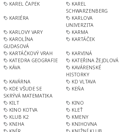
KAREL ČAPEK
KAREL
SCHWARZENBERG
KARIÉRA
KARLOVA
UNIVERZITA
KARLOVY VARY
KARMA
KAROLÍNA
KARTÁČEK
GUDASOVÁ
KARTÁČKOVÝ VRAH
KARVINÁ
KATEDRA GEOGRAFIE
KATEŘINA ŽEJDLOVÁ
KÁVA
KAVÁRENSKÉ
HISTORKY
KAVÁRNA
KD VLTAVA
KDE VŠUDE SE
KEŇA
SKRÝVÁ MATEMATIKA
KILT
KINO
KINO KOTVA
KLEŤ
KLUB K2
KMENY
KNIHA
KNIHOVNA
KNÍR
KNIŽNÍ KLUB