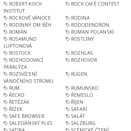
ROBERT-KOCH
ROCK CAFÉ CONTEST
INSTITUT
ROCKOVÉ VÁNOCE
RODINA
RODINNÝ DM BĚH
RODODENDRON
ROMÁN
ROMAN POLANSKI
ROSAMUND
ROSTLINY
LUPTONOVÁ
ROSTOCK
ROZHLAS
ROZHODOVACÍ
ROZHOVOR
PARALÝZA
ROZSVÍCENÍ
RÜGEN
VÁNOČNÍHO STROMU
RUM
RUMUNSKO
ŘECKO
ŘEMESLO
ŘETĚZÁK
ŘÍJEN
ŘÍZEK
SAFARI
SAFE BROWSER
SALÁT
SALESIÁNSKÝ PLES
SALZBURG
SATIRA
SCÉNICKÉ ČTENÍ