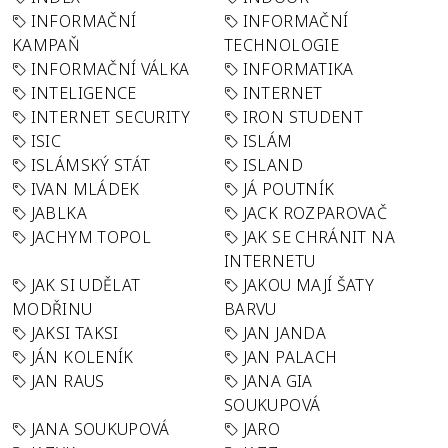
INFORMAČNÍ
INFORMAČNÍ
KAMPAŇ
TECHNOLOGIE
INFORMAČNÍ VÁLKA
INFORMATIKA
INTELIGENCE
INTERNET
INTERNET SECURITY
IRON STUDENT
ISIC
ISLÁM
ISLÁMSKÝ STÁT
ISLAND
IVAN MLÁDEK
JÁ POUTNÍK
JABLKA
JACK ROZPAROVAČ
JACHYM TOPOL
JAK SE CHRÁNIT NA
INTERNETU
JAK SI UDĚLAT
JAKOU MAJÍ ŠATY
MODŘINU
BARVU
JAKSI TAKSI
JAN JANDA
JÁN KOLENÍK
JAN PALACH
JAN RAUS
JANA GIA
SOUKUPOVÁ
JANA SOUKUPOVÁ
JARO