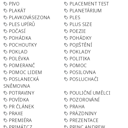
PIVO
PLACEMENT TEST
PLAKÁT
PLANETÁRIUM
PLAVKOVÁSEZONA
PLES
PLES UPÍRŮ
PLUS SIZE
POČASÍ
POEZIE
POHÁDKA
POHÁDKY
POCHOUTKY
POJIŠTĚNÍ
POKLAD
POKLADY
POLÉVKA
POLITIKA
POMERANČ
POMOC
POMOC LIDEM
POSILOVNA
POSLANECKÁ
POSLUCHAČI
SNĚMOVNA
POTRAVINY
POULIČNÍ UMĚLCI
POVÍDKA
POZOROVÁNÍ
PR ČLÁNEK
PRAHA
PRAXE
PRÁZDNINY
PREMIÉRA
PREZENTACE
PRIMÁT.CZ
PRINC ANDREW