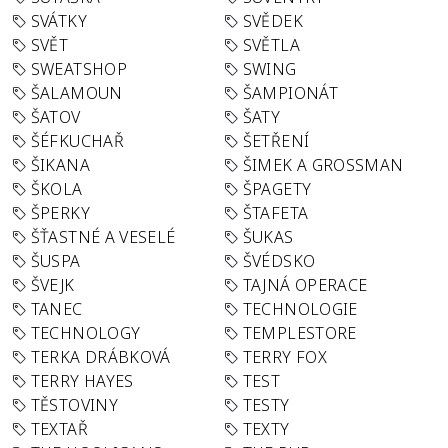
SVÁTKY
SVĚDEK
SVĚT
SVĚTLA
SWEATSHOP
SWING
ŠALAMOUN
ŠAMPIONÁT
ŠATOV
ŠATY
ŠÉFKUCHAŘ
ŠETŘENÍ
ŠIKANA
ŠIMEK A GROSSMAN
ŠKOLA
ŠPAGETY
ŠPERKY
ŠTAFETA
ŠŤASTNÉ A VESELÉ
ŠUKAS
ŠUSPA
ŠVÉDSKO
ŠVEJK
TAJNÁ OPERACE
TANEC
TECHNOLOGIE
TECHNOLOGY
TEMPLESTORE
TERKA DRÁBKOVÁ
TERRY FOX
TERRY HAYES
TEST
TĚSTOVINY
TESTY
TEXTAŘ
TEXTY