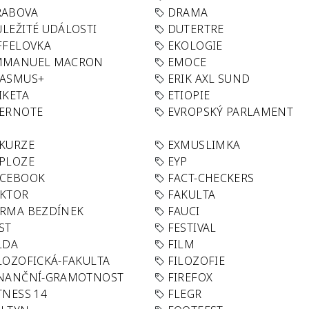
RABOVA
DRAMA
LEŽITÉ UDÁLOSTI
DUTERTRE
FFELOVKA
EKOLOGIE
MMANUEL MACRON
EMOCE
RASMUS+
ERIK AXL SUND
IKETA
ETIOPIE
VERNOTE
EVROPSKÝ PARLAMENT
KURZE
EXMUSLIMKA
PLOZE
EYP
ACEBOOK
FACT-CHECKERS
AKTOR
FAKULTA
RMA BEZDÍNEK
FAUCI
ST
FESTIVAL
LDA
FILM
LOZOFICKÁ-FAKULTA
FILOZOFIE
INANČNÍ-GRAMOTNOST
FIREFOX
TNESS 14
FLEGR