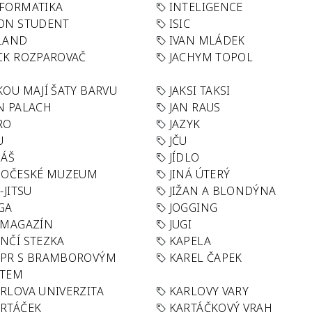
FORMATIKA
INTELIGENCE
ON STUDENT
ISIC
LAND
IVAN MLÁDEK
CK ROZPAROVAČ
JACHYM TOPOL
KOU MAJÍ ŠATY BARVU
JAKSI TAKSI
N PALACH
JAN RAUS
RO
JAZYK
U
JČU
DÁŠ
JÍDLO
HOČESKÉ MUZEUM
JINÁ ÚTERÝ
U-JITSU
JIŽAN A BLONDÝNA
GA
JOGGING
 MAGAZÍN
JUGI
NČÍ STEZKA
KAPELA
APR S BRAMBOROVÝM
KAREL ČAPEK
ÁTEM
RLOVA UNIVERZITA
KARLOVY VARY
RTÁČEK
KARTÁČKOVÝ VRAH