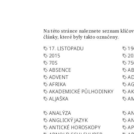
Na této stránce naleznete seznam klíčový
články, které byly takto označeny.
17. LISTOPADU
19
2015
20
70S
75
ABSENCE
AB
ADVENT
AD
AFRIKA
A
AKADEMICKÉ PŮLHODINKY
A
ALJAŠKA
AM
ANALÝZA
A
ANGLICKÝ JAZYK
AN
ANTICKÉ HOROSKOPY
AP