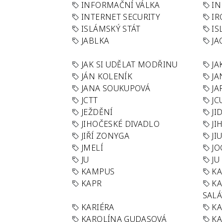
INFORMAČNÍ VÁLKA
IN
INTERNET SECURITY
IR
ISLÁMSKÝ STÁT
IS
JABLKA
JA
JAK SI UDĚLAT MODŘINU
JA
JÁN KOLENÍK
JA
JANA SOUKUPOVÁ
JA
JCTT
JC
JEŽDĚNÍ
JI
JIHOČESKÉ DIVADLO
JI
JIŘÍ ZONYGA
JI
JMELÍ
JO
JU
JU
KAMPUS
KA
KAPR
K
SAL
KARIÉRA
KA
KAROLÍNA GUDASOVÁ
KA