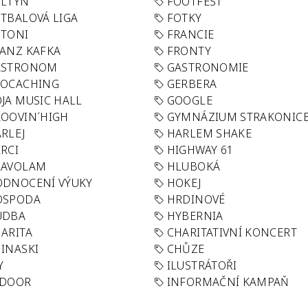
OLTYN
FOOTFEST
TBALOVÁ LIGA
FOTKY
OTONI
FRANCIE
ANZ KAFKA
FRONTY
ASTRONOM
GASTRONOMIE
EOCACHING
GERBERA
JA MUSIC HALL
GOOGLE
OOVIN´HIGH
GYMNÁZIUM STRAKONIC
RLEJ
HARLEM SHAKE
RCI
HIGHWAY 61
LAVOLAM
HLUBOKÁ
ODNOCENÍ VÝUKY
HOKEJ
OSPODA
HRDINOVÉ
UDBA
HYBERNIA
ARITA
CHARITATIVNÍ KONCERT
INASKI
CHŮZE
Y
ILUSTRÁTOŘI
NDOOR
INFORMAČNÍ KAMPAŇ