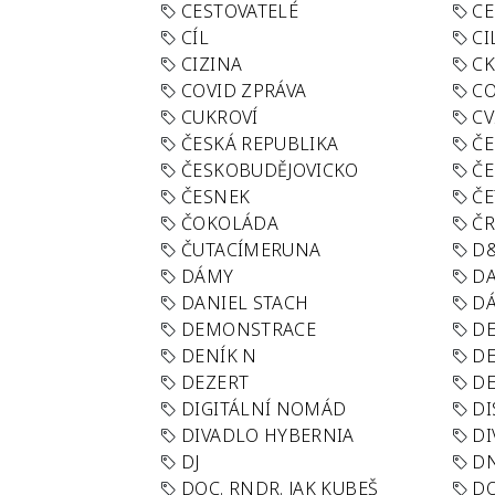
CESTOVATELÉ
CE
CÍL
CI
CIZINA
CK
COVID ZPRÁVA
CO
CUKROVÍ
CV
ČESKÁ REPUBLIKA
ČE
ČESKOBUDĚJOVICKO
ČE
ČESNEK
ČE
ČOKOLÁDA
Č
ČUTACÍMERUNA
D
DÁMY
D
DANIEL STACH
D
DEMONSTRACE
DE
DENÍK N
DE
DEZERT
D
DIGITÁLNÍ NOMÁD
DI
DIVADLO HYBERNIA
DI
DJ
D
DOC. RNDR. JAK KUBEŠ
D