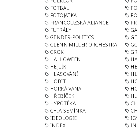
FOLKLÓR
F
FOTBAL
FO
FOTOJATKA
F
FRANCOUZSKÁ ALIANCE
FR
FUTRÁLY
G
GENDER-POLITICS
G
GLENN MILLER ORCHESTRA
GO
GROK
GR
HALLOWEEN
HA
HEJLÍK
HE
HLASOVÁNÍ
H
HOBIT
H
HORKÁ VANA
H
HŘEBÍČEK
H
HYPOTÉKA
CH
CHIA SEMÍNKA
CH
IDEOLOGIE
IG
INDEX
I