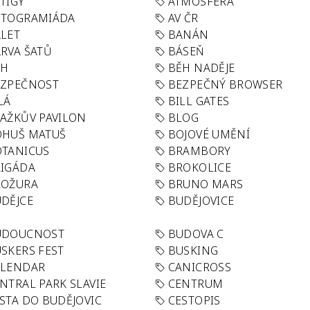
TIGY
ATMOSFÉRA
UTOGRAMIÁDA
AV ČR
LET
BANÁN
RVA ŠATŮ
BÁSEŇ
ĚH
BĚH NADĚJE
EZPEČNOST
BEZPEČNÝ BROWSER
LÁ
BILL GATES
AŽKŮV PAVILON
BLOG
OHUŠ MATUŠ
BOJOVÉ UMĚNÍ
TANICUS
BRAMBORY
IGÁDA
BROKOLICE
ROŽURA
BRUNO MARS
DĚJCE
BUDĚJOVICE
UDOUCNOST
BUDOVA C
SKERS FEST
BUSKING
ALENDAR
CANICROSS
NTRAL PARK SLAVIE
CENTRUM
STA DO BUDĚJOVIC
CESTOPIS