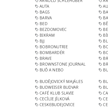
ARNOLD SCHLEHUBER
AR
AUTA
A
BAGS
BA
BARVA
BA
BED
B
BEZDOMOVEC
B
BIKRAM
BÍ
BJJ
BL
BOBRONUTRIE
B
BOMBARDÉR
BO
BRAVE
BR
BROWNSTONE JOURNAL
B
BUĎ A NEBO
BU
BUDĚJOVICKÝ MAJÁLES
B
BUDWEISER BUDVAR
BU
CAFÉ KLUB SLAVIE
C
CECÍLIE JÍLKOVÁ
CE
CESKEBUDEJOVICE
CE