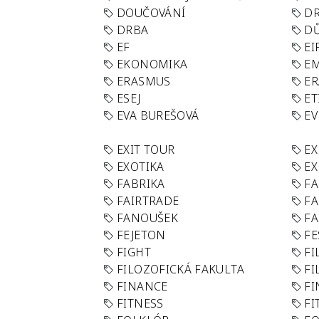
DOUČOVÁNÍ
D
DRBA
DŮ
EF
EI
EKONOMIKA
E
ERASMUS
E
ESEJ
ET
EVA BUREŠOVÁ
E
EXIT TOUR
EX
EXOTIKA
EX
FABRIKA
F
FAIRTRADE
F
FANOUŠEK
FA
FEJETON
FE
FIGHT
FI
FILOZOFICKÁ FAKULTA
FI
FINANCE
F
FITNESS
FI