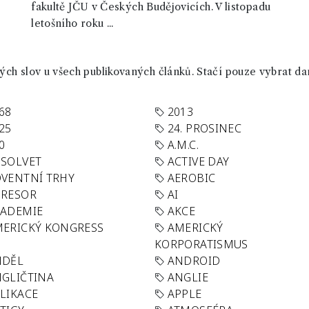
fakultě JČU v Českých Budějovicích. V listopadu
letošního roku ...
ch slov u všech publikovaných článků. Stačí pouze vybrat da
68
2013
25
24. PROSINEC
0
A.M.C.
SOLVET
ACTIVE DAY
VENTNÍ TRHY
AEROBIC
GRESOR
AI
KADEMIE
AKCE
ERICKÝ KONGRESS
AMERICKÝ
KORPORATISMUS
NDĚL
ANDROID
GLIČTINA
ANGLIE
LIKACE
APPLE