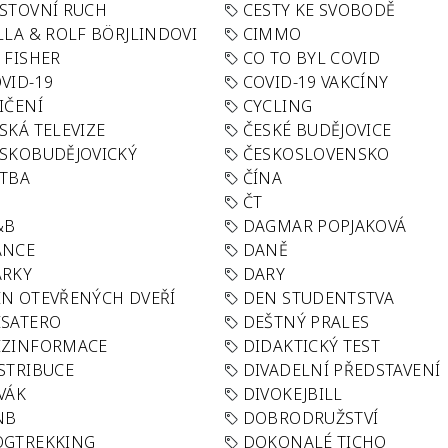
STOVNÍ RUCH
CESTY KE SVOBODĚ
LLA & ROLF BÖRJLINDOVI
CIMMO
 FISHER
CO TO BYL COVID
VID-19
COVID-19 VAKCÍNY
IČENÍ
CYCLING
SKÁ TELEVIZE
ČESKÉ BUDĚJOVICE
SKOBUDĚJOVICKÝ
ČESKOSLOVENSKO
TBA
ČÍNA
R
ČT
&B
DAGMAR POPJAKOVÁ
ANCE
DANĚ
ÁRKY
DARY
N OTEVŘENÝCH DVEŘÍ
DEN STUDENTSTVA
SATERO
DEŠTNÝ PRALES
EZINFORMACE
DIDAKTICKÝ TEST
STRIBUCE
DIVADELNÍ PŘEDSTAVENÍ
VÁK
DIVOKEJBILL
NB
DOBRODRUŽSTVÍ
OGTREKKING
DOKONALÉ TICHO