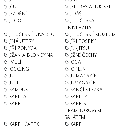
JČU
JEFFREY A. TUCKER
JEŽDĚNÍ
JIDÁŠ
JÍDLO
JIHOČESKÁ
UNIVERZITA
JIHOČESKÉ DIVADLO
JIHOČESKÉ MUZEUM
JINÁ ÚTERÝ
JÍŘÍ POSPÍŠIL
JIŘÍ ZONYGA
JIU-JITSU
JIŽAN A BLONDÝNA
JIŽNÍ ČECHY
JMELÍ
JOGA
JOGGING
JOPLIN
JU
JU MAGAZÍN
JUGI
JUMAGAZÍN
KAMPUS
KANČÍ STEZKA
KAPELA
KAPELY
KAPR
KAPR S
BRAMBOROVÝM
SALÁTEM
KAREL ČAPEK
KAREL