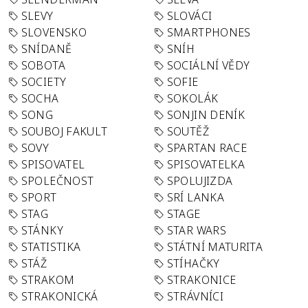
SLEVY
SLOVÁCI
SLOVENSKO
SMARTPHONES
SNÍDANĚ
SNÍH
SOBOTA
SOCIÁLNÍ VĚDY
SOCIETY
SOFIE
SOCHA
SOKOLÁK
SONG
SONJIN DENÍK
SOUBOJ FAKULT
SOUTĚŽ
SOVY
SPARTAN RACE
SPISOVATEL
SPISOVATELKA
SPOLEČNOST
SPOLUJIZDA
SPORT
SRÍ LANKA
STAG
STAGE
STÁNKY
STAR WARS
STATISTIKA
STÁTNÍ MATURITA
STÁŽ
STÍHAČKY
STRAKOM
STRAKONICE
STRAKONICKÁ
STRÁVNÍCI