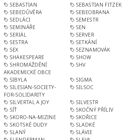
SEBASTIAN
SEBASTIAN FITZEK
SEBEDŮVĚRA
SEBEOBRANA
SEDLÁCI
SEMESTR
SEMINÁŘE
SEN
SERIÁL
SERVER
SESTRA
SETKÁNÍ
SEX
SEZNAMOVÁK
SHAKESPEARE
SHOW
SHROMÁŽDĚNÍ
SHV
AKADEMICKÉ OBCE
SIBYLA
SIGMA
SILESIAN-SOCIETY-
SILSOC
FOR-SOLIDARITY
SILVERTAL A JOY
SILVESTR
SÍŤ
SKOČNÝ PŘÍLIV
SKORO-NA-MIZINE
SKOŘICE
SKOTSKÉ DUDY
SLADKÉ
SLANÝ
SLÁVIE
SLENDERMAN
SLEVA