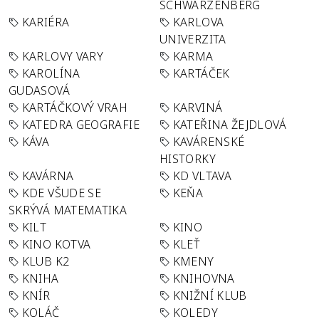
SCHWARZENBERG
KARIÉRA
KARLOVA
UNIVERZITA
KARLOVY VARY
KARMA
KAROLÍNA
KARTÁČEK
GUDASOVÁ
KARTÁČKOVÝ VRAH
KARVINÁ
KATEDRA GEOGRAFIE
KATEŘINA ŽEJDLOVÁ
KÁVA
KAVÁRENSKÉ
HISTORKY
KAVÁRNA
KD VLTAVA
KDE VŠUDE SE
KEŇA
SKRÝVÁ MATEMATIKA
KILT
KINO
KINO KOTVA
KLEŤ
KLUB K2
KMENY
KNIHA
KNIHOVNA
KNÍR
KNIŽNÍ KLUB
KOLÁČ
KOLEDY