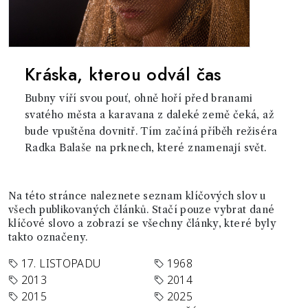
Kráska, kterou odvál čas
Bubny víří svou pouť, ohně hoří před branami
svatého města a karavana z daleké země čeká, až
bude vpuštěna dovnitř. Tím začíná příběh režiséra
Radka Balaše na prknech, které znamenají svět.
Na této stránce naleznete seznam klíčových slov u
všech publikovaných článků. Stačí pouze vybrat dané
klíčové slovo a zobrazí se všechny články, které byly
takto označeny.
17. LISTOPADU
1968
2013
2014
2015
2025