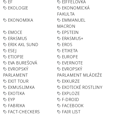
EF
EIFFELOVKA
EKOLOGIE
EKONOMICKÁ
FAKULTA
EKONOMIKA
EMMANUEL
MACRON
EMOCE
EPSTEIN
ERASMUS
ERASMUS+
ERIK AXL SUND
EROS
ESEJ
ETIKETA
ETIOPIE
EUROPE
EVA BUREŠOVÁ
EVERNOTE
EVROPSKÝ
EVROPSKÝ
PARLAMENT
PARLAMENT MLÁDEŽE
EXIT TOUR
EXKURZE
EXMUSLIMKA
EXOTICKÉ ROSTLINY
EXOTIKA
EXPLOZE
EYP
F-DROID
FABRIKA
FACEBOOK
FACT-CHECKERS
FAIR LIST