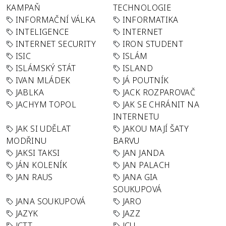
KAMPAŇ
TECHNOLOGIE
INFORMAČNÍ VÁLKA
INFORMATIKA
INTELIGENCE
INTERNET
INTERNET SECURITY
IRON STUDENT
ISIC
ISLÁM
ISLÁMSKÝ STÁT
ISLAND
IVAN MLÁDEK
JÁ POUTNÍK
JABLKA
JACK ROZPAROVAČ
JACHYM TOPOL
JAK SE CHRÁNIT NA
INTERNETU
JAK SI UDĚLAT
JAKOU MAJÍ ŠATY
MODŘINU
BARVU
JAKSI TAKSI
JAN JANDA
JÁN KOLENÍK
JAN PALACH
JAN RAUS
JANA GIA
SOUKUPOVÁ
JANA SOUKUPOVÁ
JARO
JAZYK
JAZZ
JCTT
JCU