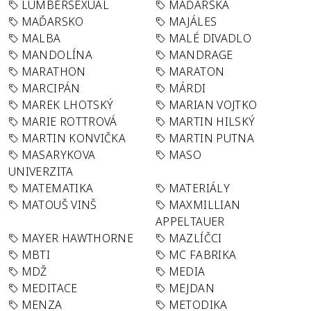
LUMBERSEXUAL
MAĎARSKA
MAĎARSKO
MAJÁLES
MALBA
MALÉ DIVADLO
MANDOLÍNA
MANDRAGE
MARATHON
MARATON
MARCIPÁN
MÁRDI
MAREK LHOTSKÝ
MARIAN VOJTKO
MARIE ROTTROVÁ
MARTIN HILSKÝ
MARTIN KONVIČKA
MARTIN PUTNA
MASARYKOVA
MASO
UNIVERZITA
MATEMATIKA
MATERIÁLY
MATOUŠ VINŠ
MAXMILLIAN
APPELTAUER
MAYER HAWTHORNE
MAZLÍČCI
MBTI
MC FABRIKA
MDŽ
MEDIA
MEDITACE
MEJDAN
MENZA
METODIKA