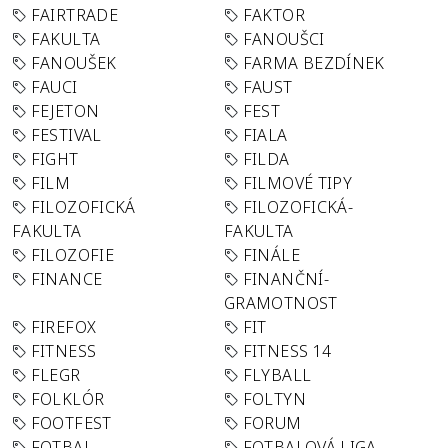
FAIRTRADE
FAKTOR
FAKULTA
FANOUŠCI
FANOUŠEK
FARMA BEZDÍNEK
FAUCI
FAUST
FEJETON
FEST
FESTIVAL
FIALA
FIGHT
FILDA
FILM
FILMOVÉ TIPY
FILOZOFICKÁ
FILOZOFICKÁ-
FAKULTA
FAKULTA
FILOZOFIE
FINÁLE
FINANCE
FINANČNÍ-
GRAMOTNOST
FIREFOX
FIT
FITNESS
FITNESS 14
FLEGR
FLYBALL
FOLKLÓR
FOLTYN
FOOTFEST
FORUM
FOTBAL
FOTBALOVÁ LIGA