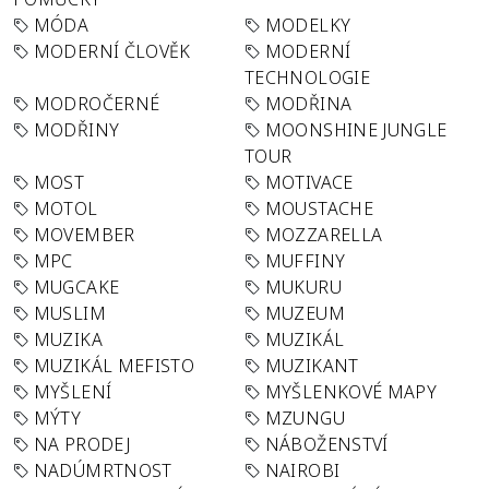
MÓDA
MODELKY
MODERNÍ ČLOVĚK
MODERNÍ
TECHNOLOGIE
MODROČERNÉ
MODŘINA
MODŘINY
MOONSHINE JUNGLE
TOUR
MOST
MOTIVACE
MOTOL
MOUSTACHE
MOVEMBER
MOZZARELLA
MPC
MUFFINY
MUGCAKE
MUKURU
MUSLIM
MUZEUM
MUZIKA
MUZIKÁL
MUZIKÁL MEFISTO
MUZIKANT
MYŠLENÍ
MYŠLENKOVÉ MAPY
MÝTY
MZUNGU
NA PRODEJ
NÁBOŽENSTVÍ
NADÚMRTNOST
NAIROBI