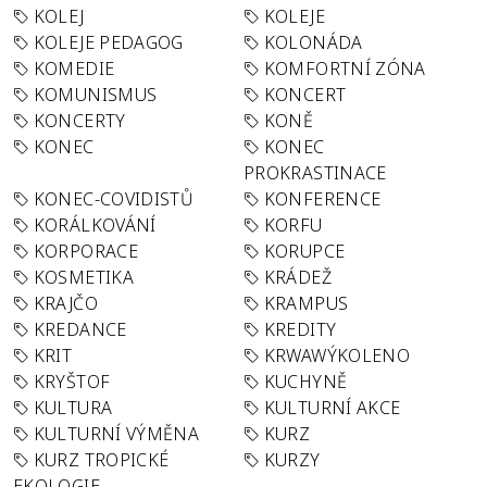
KOLEJ
KOLEJE
KOLEJE PEDAGOG
KOLONÁDA
KOMEDIE
KOMFORTNÍ ZÓNA
KOMUNISMUS
KONCERT
KONCERTY
KONĚ
KONEC
KONEC
PROKRASTINACE
KONEC-COVIDISTŮ
KONFERENCE
KORÁLKOVÁNÍ
KORFU
KORPORACE
KORUPCE
KOSMETIKA
KRÁDEŽ
KRAJČO
KRAMPUS
KREDANCE
KREDITY
KRIT
KRWAWÝKOLENO
KRYŠTOF
KUCHYNĚ
KULTURA
KULTURNÍ AKCE
KULTURNÍ VÝMĚNA
KURZ
KURZ TROPICKÉ
KURZY
EKOLOGIE