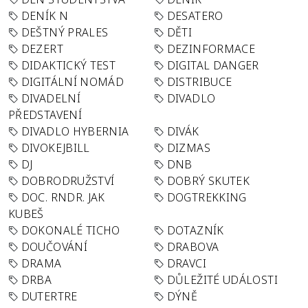
DENÍK N
DESATERO
DEŠTNÝ PRALES
DĚTI
DEZERT
DEZINFORMACE
DIDAKTICKÝ TEST
DIGITAL DANGER
DIGITÁLNÍ NOMÁD
DISTRIBUCE
DIVADELNÍ
DIVADLO
PŘEDSTAVENÍ
DIVADLO HYBERNIA
DIVÁK
DIVOKEJBILL
DIZMAS
DJ
DNB
DOBRODRUŽSTVÍ
DOBRÝ SKUTEK
DOC. RNDR. JAK
DOGTREKKING
KUBEŠ
DOKONALÉ TICHO
DOTAZNÍK
DOUČOVÁNÍ
DRABOVA
DRAMA
DRAVCI
DRBA
DŮLEŽITÉ UDÁLOSTI
DUTERTRE
DÝNĚ