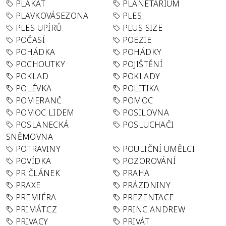
PLAKÁT
PLANETÁRIUM
PLAVKOVÁSEZONA
PLES
PLES UPÍRŮ
PLUS SIZE
POČASÍ
POEZIE
POHÁDKA
POHÁDKY
POCHOUTKY
POJIŠTĚNÍ
POKLAD
POKLADY
POLÉVKA
POLITIKA
POMERANČ
POMOC
POMOC LIDEM
POSILOVNA
POSLANECKÁ
POSLUCHAČI
SNĚMOVNA
POTRAVINY
POULIČNÍ UMĚLCI
POVÍDKA
POZOROVÁNÍ
PR ČLÁNEK
PRAHA
PRAXE
PRÁZDNINY
PREMIÉRA
PREZENTACE
PRIMÁT.CZ
PRINC ANDREW
PRIVACY
PRIVÁT