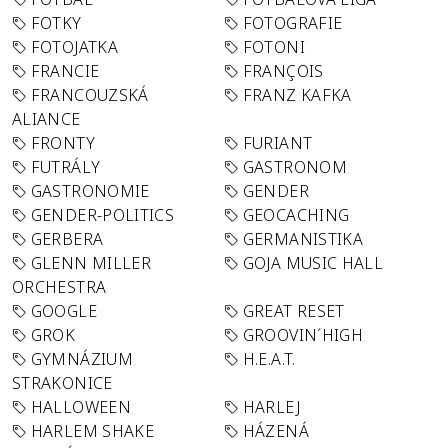
FOTKY
FOTOGRAFIE
FOTOJATKA
FOTONI
FRANCIE
FRANÇOIS
FRANCOUZSKÁ
FRANZ KAFKA
ALIANCE
FRONTY
FURIANT
FUTRÁLY
GASTRONOM
GASTRONOMIE
GENDER
GENDER-POLITICS
GEOCACHING
GERBERA
GERMANISTIKA
GLENN MILLER
GOJA MUSIC HALL
ORCHESTRA
GOOGLE
GREAT RESET
GROK
GROOVIN´HIGH
GYMNÁZIUM
H.E.A.T.
STRAKONICE
HALLOWEEN
HARLEJ
HARLEM SHAKE
HÁZENÁ