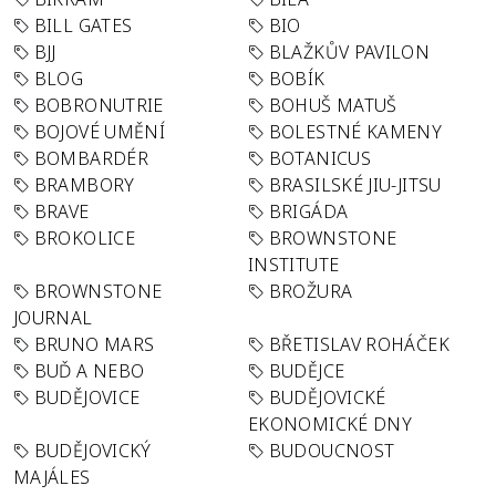
BILL GATES
BIO
BJJ
BLAŽKŮV PAVILON
BLOG
BOBÍK
BOBRONUTRIE
BOHUŠ MATUŠ
BOJOVÉ UMĚNÍ
BOLESTNÉ KAMENY
BOMBARDÉR
BOTANICUS
BRAMBORY
BRASILSKÉ JIU-JITSU
BRAVE
BRIGÁDA
BROKOLICE
BROWNSTONE
INSTITUTE
BROWNSTONE
BROŽURA
JOURNAL
BRUNO MARS
BŘETISLAV ROHÁČEK
BUĎ A NEBO
BUDĚJCE
BUDĚJOVICE
BUDĚJOVICKÉ
EKONOMICKÉ DNY
BUDĚJOVICKÝ
BUDOUCNOST
MAJÁLES