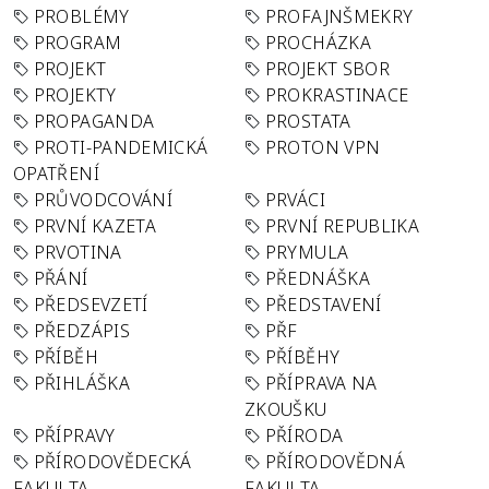
PROBLÉMY
PROFAJNŠMEKRY
PROGRAM
PROCHÁZKA
PROJEKT
PROJEKT SBOR
PROJEKTY
PROKRASTINACE
PROPAGANDA
PROSTATA
PROTI-PANDEMICKÁ
PROTON VPN
OPATŘENÍ
PRŮVODCOVÁNÍ
PRVÁCI
PRVNÍ KAZETA
PRVNÍ REPUBLIKA
PRVOTINA
PRYMULA
PŘÁNÍ
PŘEDNÁŠKA
PŘEDSEVZETÍ
PŘEDSTAVENÍ
PŘEDZÁPIS
PŘF
PŘÍBĚH
PŘÍBĚHY
PŘIHLÁŠKA
PŘÍPRAVA NA
ZKOUŠKU
PŘÍPRAVY
PŘÍRODA
PŘÍRODOVĚDECKÁ
PŘÍRODOVĚDNÁ
FAKULTA
FAKULTA