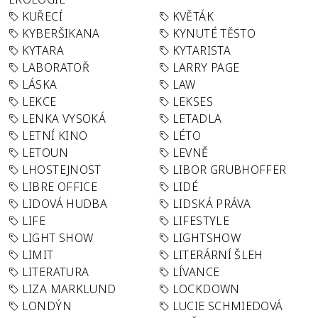
KUŘECÍ
KVĚTÁK
KYBERŠIKANA
KYNUTÉ TĚSTO
KYTARA
KYTARISTA
LABORATOŘ
LARRY PAGE
LÁSKA
LAW
LEKCE
LEKSES
LENKA VYSOKÁ
LETADLA
LETNÍ KINO
LÉTO
LETOUN
LEVNĚ
LHOSTEJNOST
LIBOR GRUBHOFFER
LIBRE OFFICE
LIDÉ
LIDOVÁ HUDBA
LIDSKÁ PRÁVA
LIFE
LIFESTYLE
LIGHT SHOW
LIGHTSHOW
LIMIT
LITERÁRNÍ ŠLEH
LITERATURA
LÍVANCE
LIZA MARKLUND
LOCKDOWN
LONDÝN
LUCIE SCHMIEDOVÁ