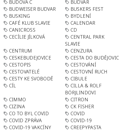
BUDOVA C
BUDVAR
BUDWEISER BUDVAR
BUSKERS FEST
BUSKING
BYDLENÍ
CAFÉ KLUB SLAVIE
CALENDAR
CANICROSS
CD
CECÍLIE JÍLKOVÁ
CENTRAL PARK
SLAVIE
CENTRUM
CENZURA
CESKEBUDEJOVICE
CESTA DO BUDĚJOVIC
CESTOPIS
CESTOVÁNÍ
CESTOVATELÉ
CESTOVNÍ RUCH
CESTY KE SVOBODĚ
CIBULE
CÍL
CILLA & ROLF
BÖRJLINDOVI
CIMMO
CITRON
CIZINA
CK FISHER
CO TO BYL COVID
COVID
COVID ZPRÁVA
COVID-19
COVID-19 VAKCÍNY
CREEPYPASTA