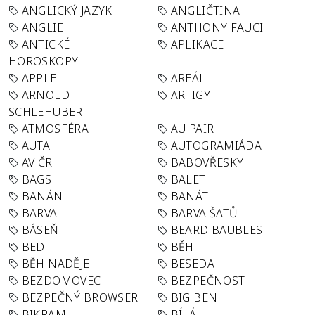
ANGLICKÝ JAZYK
ANGLIČTINA
ANGLIE
ANTHONY FAUCI
ANTICKÉ
APLIKACE
HOROSKOPY
APPLE
AREÁL
ARNOLD
ARTIGY
SCHLEHUBER
ATMOSFÉRA
AU PAIR
AUTA
AUTOGRAMIÁDA
AV ČR
BABOVŘESKY
BAGS
BALET
BANÁN
BANÁT
BARVA
BARVA ŠATŮ
BÁSEŇ
BEARD BAUBLES
BED
BĚH
BĚH NADĚJE
BESEDA
BEZDOMOVEC
BEZPEČNOST
BEZPEČNÝ BROWSER
BIG BEN
BIKRAM
BÍLÁ