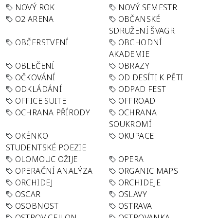
NOVÝ ROK
NOVÝ SEMESTR
O2 ARENA
OBČANSKÉ
SDRUŽENÍ ŠVAGR
OBČERSTVENÍ
OBCHODNÍ
AKADEMIE
OBLEČENÍ
OBRAZY
OČKOVÁNÍ
OD DESÍTI K PĚTI
ODKLÁDÁNÍ
ODPAD FEST
OFFICE SUITE
OFFROAD
OCHRANA PŘÍRODY
OCHRANA
SOUKROMÍ
OKÉNKO
OKUPACE
STUDENTSKÉ POEZIE
OLOMOUC OŽIJE
OPERA
OPERAČNÍ ANALÝZA
ORGANIC MAPS
ORCHIDEJ
ORCHIDEJE
OSCAR
OSLAVY
OSOBNOST
OSTRAVA
OSTROV CEJLON
OSTROVANKA