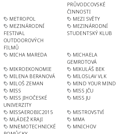
PRŮVODCOVSKÉ
ČINNOSTI
METROPOL
MEZI SVĚTY
MEZINÁRODNÍ
MEZINÁRODNÍ
FESTIVAL
STUDENTSKÝ KLUB
OUTDOOROVÝCH
FILMŮ
MICHA MAREDA
MICHAELA
GEMROTOVÁ
MIKROEKONOMIE
MIKULÁŠ BEK
MILENA BERANOVÁ
MILOSLAV VLK
MILOŠ ZEMAN
MIND YOUR MIND
MISS
MISS JČU
MISS JIHOČESKÉ
MISS JU
UNIVERZITY
MISSAEROBIC2015
MISTROVSTVÍ
MLÁDEŽ KRAJI
MMA
MNEMOTECHNICKÉ
MNICHOV
POMŮCKY