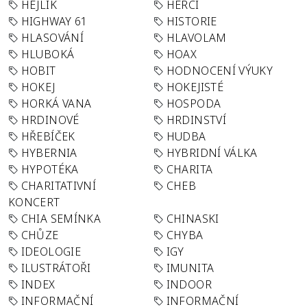
HEJLÍK
HERCI
HIGHWAY 61
HISTORIE
HLASOVÁNÍ
HLAVOLAM
HLUBOKÁ
HOAX
HOBIT
HODNOCENÍ VÝUKY
HOKEJ
HOKEJISTÉ
HORKÁ VANA
HOSPODA
HRDINOVÉ
HRDINSTVÍ
HŘEBÍČEK
HUDBA
HYBERNIA
HYBRIDNÍ VÁLKA
HYPOTÉKA
CHARITA
CHARITATIVNÍ
CHEB
KONCERT
CHIA SEMÍNKA
CHINASKI
CHŮZE
CHYBA
IDEOLOGIE
IGY
ILUSTRÁTOŘI
IMUNITA
INDEX
INDOOR
INFORMAČNÍ
INFORMAČNÍ