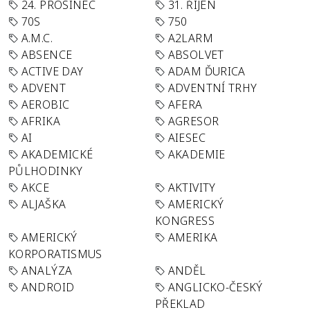
24. PROSINEC
31. ŘÍJEN
70S
750
A.M.C.
A2LARM
ABSENCE
ABSOLVET
ACTIVE DAY
ADAM ĎURICA
ADVENT
ADVENTNÍ TRHY
AEROBIC
AFERA
AFRIKA
AGRESOR
AI
AIESEC
AKADEMICKÉ
AKADEMIE
PŮLHODINKY
AKCE
AKTIVITY
ALJAŠKA
AMERICKÝ
KONGRESS
AMERICKÝ
AMERIKA
KORPORATISMUS
ANALÝZA
ANDĚL
ANDROID
ANGLICKO-ČESKÝ
PŘEKLAD