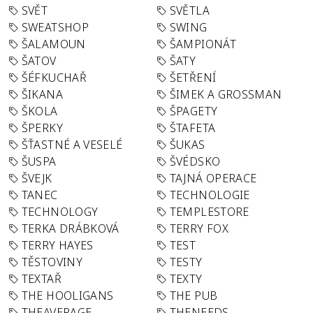
SVĚT
SVĚTLA
SWEATSHOP
SWING
ŠALAMOUN
ŠAMPIONÁT
ŠATOV
ŠATY
ŠÉFKUCHAŘ
ŠETŘENÍ
ŠIKANA
ŠIMEK A GROSSMAN
ŠKOLA
ŠPAGETY
ŠPERKY
ŠTAFETA
ŠŤASTNÉ A VESELÉ
ŠUKAS
ŠUSPA
ŠVÉDSKO
ŠVEJK
TAJNÁ OPERACE
TANEC
TECHNOLOGIE
TECHNOLOGY
TEMPLESTORE
TERKA DRÁBKOVÁ
TERRY FOX
TERRY HAYES
TEST
TĚSTOVINY
TESTY
TEXTAŘ
TEXTY
THE HOOLIGANS
THE PUB
THEAVERAGE
THENEEDS