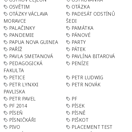
OSVĚTIM
OTÁZKA
OTÁZKY VÁCLAVA
PADESÁT ODSTÍNŮ
MORAVCE
ŠEDI
PALAČINKY
PAMÁTKA
PANDEMIE
PÁNOVÉ
PAPUA NOVA GUINEA
PARTY
PAŘÍŽ
PÁTEK
PAVLA SMETANOVÁ
PAVLÍNA BITAROVÁ
PEDAGOGICKÁ
PENÍZE
FAKULTA
PETICE
PETR LUDWIG
PETR LYNXXI
PETR NOVÁK
PAVLISKA
PETR PAVEL
PF
PF 2014
PÍSEK
PÍSEŇ
PÍSNĚ
PÍSNIČKÁŘI
PIŠKOT
PIVO
PLACEMENT TEST