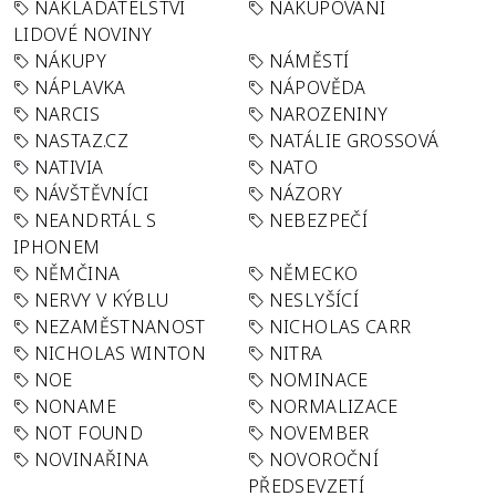
NAKLADATELSTVÍ
NAKUPOVÁNÍ
LIDOVÉ NOVINY
NÁKUPY
NÁMĚSTÍ
NÁPLAVKA
NÁPOVĚDA
NARCIS
NAROZENINY
NASTAZ.CZ
NATÁLIE GROSSOVÁ
NATIVIA
NATO
NÁVŠTĚVNÍCI
NÁZORY
NEANDRTÁL S
NEBEZPEČÍ
IPHONEM
NĚMČINA
NĚMECKO
NERVY V KÝBLU
NESLYŠÍCÍ
NEZAMĚSTNANOST
NICHOLAS CARR
NICHOLAS WINTON
NITRA
NOE
NOMINACE
NONAME
NORMALIZACE
NOT FOUND
NOVEMBER
NOVINAŘINA
NOVOROČNÍ
PŘEDSEVZETÍ