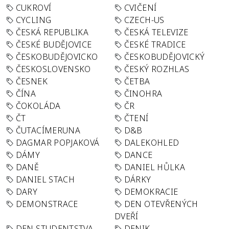
CUKROVÍ
CVIČENÍ
CYCLING
CZECH-US
ČESKÁ REPUBLIKA
ČESKÁ TELEVIZE
ČESKÉ BUDĚJOVICE
ČESKÉ TRADICE
ČESKOBUDĚJOVICKO
ČESKOBUDĚJOVICKÝ
ČESKOSLOVENSKO
ČESKÝ ROZHLAS
ČESNEK
ČETBA
ČÍNA
ČINOHRA
ČOKOLÁDA
ČR
ČT
ČTENÍ
ČUTACÍMERUNA
D&B
DAGMAR POPJAKOVÁ
DALEKOHLED
DÁMY
DANCE
DANĚ
DANIEL HŮLKA
DANIEL STACH
DÁRKY
DARY
DEMOKRACIE
DEMONSTRACE
DEN OTEVŘENÝCH
DVEŘÍ
DEN STUDENTSTVA
DENIK