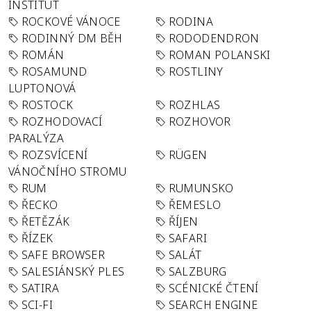
INSTITUT
ROCKOVÉ VÁNOCE
RODINA
RODINNÝ DM BĚH
RODODENDRON
ROMÁN
ROMAN POLANSKI
ROSAMUND
ROSTLINY
LUPTONOVÁ
ROSTOCK
ROZHLAS
ROZHODOVACÍ
ROZHOVOR
PARALÝZA
ROZSVÍCENÍ
RÜGEN
VÁNOČNÍHO STROMU
RUM
RUMUNSKO
ŘECKO
ŘEMESLO
ŘETĚZÁK
ŘÍJEN
ŘÍZEK
SAFARI
SAFE BROWSER
SALÁT
SALESIÁNSKÝ PLES
SALZBURG
SATIRA
SCÉNICKÉ ČTENÍ
SCI-FI
SEARCH ENGINE