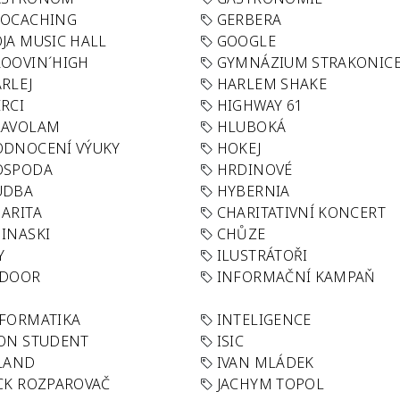
EOCACHING
GERBERA
JA MUSIC HALL
GOOGLE
OOVIN´HIGH
GYMNÁZIUM STRAKONIC
RLEJ
HARLEM SHAKE
RCI
HIGHWAY 61
LAVOLAM
HLUBOKÁ
ODNOCENÍ VÝUKY
HOKEJ
OSPODA
HRDINOVÉ
UDBA
HYBERNIA
ARITA
CHARITATIVNÍ KONCERT
INASKI
CHŮZE
Y
ILUSTRÁTOŘI
NDOOR
INFORMAČNÍ KAMPAŇ
FORMATIKA
INTELIGENCE
ON STUDENT
ISIC
LAND
IVAN MLÁDEK
CK ROZPAROVAČ
JACHYM TOPOL