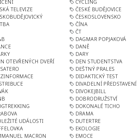
IČENÍ
CYCLING
SKÁ TELEVIZE
ČESKÉ BUDĚJOVICE
SKOBUDĚJOVICKÝ
ČESKOSLOVENSKO
TBA
ČÍNA
R
ČT
&B
DAGMAR POPJAKOVÁ
ANCE
DANĚ
ÁRKY
DARY
N OTEVŘENÝCH DVEŘÍ
DEN STUDENTSTVA
SATERO
DEŠTNÝ PRALES
EZINFORMACE
DIDAKTICKÝ TEST
STRIBUCE
DIVADELNÍ PŘEDSTAVENÍ
VÁK
DIVOKEJBILL
NB
DOBRODRUŽSTVÍ
OGTREKKING
DOKONALÉ TICHO
RABOVA
DRAMA
LEŽITÉ UDÁLOSTI
DUTERTRE
FFELOVKA
EKOLOGIE
MMANUEL MACRON
EMOCE