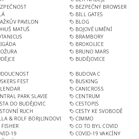
EZPEČNOST
BEZPEČNÝ BROWSER
LÁ
BILL GATES
AŽKŮV PAVILON
BLOG
OHUŠ MATUŠ
BOJOVÉ UMĚNÍ
TANICUS
BRAMBORY
IGÁDA
BROKOLICE
ROŽURA
BRUNO MARS
DĚJCE
BUDĚJOVICE
UDOUCNOST
BUDOVA C
SKERS FEST
BUSKING
ALENDAR
CANICROSS
NTRAL PARK SLAVIE
CENTRUM
STA DO BUDĚJOVIC
CESTOPIS
STOVNÍ RUCH
CESTY KE SVOBODĚ
LLA & ROLF BÖRJLINDOVI
CIMMO
 FISHER
CO TO BYL COVID
VID-19
COVID-19 VAKCÍNY