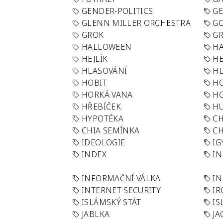
GENDER-POLITICS
G
GLENN MILLER ORCHESTRA
GO
GROK
GR
HALLOWEEN
HA
HEJLÍK
HE
HLASOVÁNÍ
H
HOBIT
H
HORKÁ VANA
H
HŘEBÍČEK
H
HYPOTÉKA
CH
CHIA SEMÍNKA
CH
IDEOLOGIE
IG
INDEX
I
INFORMAČNÍ VÁLKA
IN
INTERNET SECURITY
IR
ISLÁMSKÝ STÁT
IS
JABLKA
JA