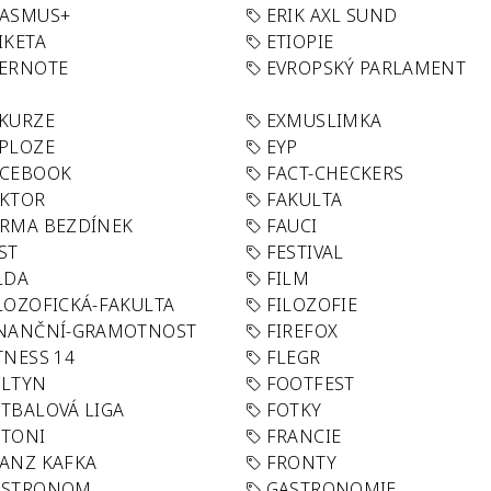
RASMUS+
ERIK AXL SUND
IKETA
ETIOPIE
VERNOTE
EVROPSKÝ PARLAMENT
KURZE
EXMUSLIMKA
PLOZE
EYP
ACEBOOK
FACT-CHECKERS
AKTOR
FAKULTA
RMA BEZDÍNEK
FAUCI
ST
FESTIVAL
LDA
FILM
LOZOFICKÁ-FAKULTA
FILOZOFIE
INANČNÍ-GRAMOTNOST
FIREFOX
TNESS 14
FLEGR
OLTYN
FOOTFEST
TBALOVÁ LIGA
FOTKY
OTONI
FRANCIE
ANZ KAFKA
FRONTY
ASTRONOM
GASTRONOMIE