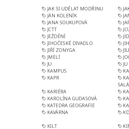
JAK SI UDĚLAT MODŘINU
JA
JÁN KOLENÍK
JA
JANA SOUKUPOVÁ
JA
JCTT
JC
JEŽDĚNÍ
JI
JIHOČESKÉ DIVADLO
JI
JIŘÍ ZONYGA
JI
JMELÍ
JO
JU
JU
KAMPUS
KA
KAPR
K
SAL
KARIÉRA
KA
KAROLÍNA GUDASOVÁ
KA
KATEDRA GEOGRAFIE
KA
KAVÁRNA
KD
KILT
K