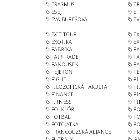
ERASMUS
E
ESEJ
ET
EVA BUREŠOVÁ
E
EXIT TOUR
EX
EXOTIKA
EX
FABRIKA
F
FAIRTRADE
F
FANOUŠEK
FA
FEJETON
FE
FIGHT
FI
FILOZOFICKÁ FAKULTA
FI
FINANCE
F
FITNESS
FI
FOLKLÓR
F
FOTBAL
FO
FOTOJATKA
F
FRANCOUZSKÁ ALIANCE
FR
FUTRÁLY
G