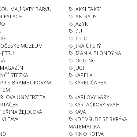
KOU MAJÍ ŠATY BARVU
JAKSI TAKSI
N PALACH
JAN RAUS
RO
JAZYK
U
JČU
DÁŠ
JÍDLO
HOČESKÉ MUZEUM
JINÁ ÚTERÝ
U-JITSU
JIŽAN A BLONDÝNA
GA
JOGGING
 MAGAZÍN
JUGI
NČÍ STEZKA
KAPELA
APR S BRAMBOROVÝM
KAREL ČAPEK
ÁTEM
RLOVA UNIVERZITA
KARLOVY VARY
RTÁČEK
KARTÁČKOVÝ VRAH
TEŘINA ŽEJDLOVÁ
KÁVA
 VLTAVA
KDE VŠUDE SE SKRÝVÁ
MATEMATIKA
INO
KINO KOTVA