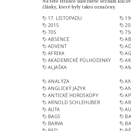
Na této stránce naleznete seznam klíčový
články, které byly takto označeny.
17. LISTOPADU
19
2015
20
70S
75
ABSENCE
AB
ADVENT
AD
AFRIKA
A
AKADEMICKÉ PŮLHODINKY
A
ALJAŠKA
AM
ANALÝZA
A
ANGLICKÝ JAZYK
AN
ANTICKÉ HOROSKOPY
AP
ARNOLD SCHLEHUBER
AR
AUTA
A
BAGS
BA
BARVA
BA
BED
B