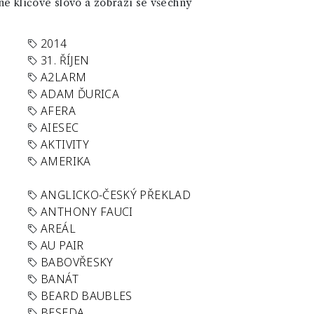
né klíčové slovo a zobrazí se všechny
2014
31. ŘÍJEN
A2LARM
ADAM ĎURICA
AFERA
AIESEC
AKTIVITY
AMERIKA
ANGLICKO-ČESKÝ PŘEKLAD
ANTHONY FAUCI
AREÁL
AU PAIR
BABOVŘESKY
BANÁT
BEARD BAUBLES
BESEDA