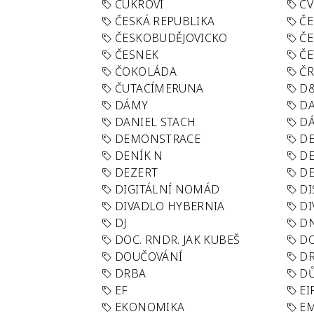
CUKROVÍ
CV
ČESKÁ REPUBLIKA
ČE
ČESKOBUDĚJOVICKO
ČE
ČESNEK
ČE
ČOKOLÁDA
Č
ČUTACÍMERUNA
D
DÁMY
D
DANIEL STACH
D
DEMONSTRACE
DE
DENÍK N
DE
DEZERT
D
DIGITÁLNÍ NOMÁD
DI
DIVADLO HYBERNIA
DI
DJ
D
DOC. RNDR. JAK KUBEŠ
D
DOUČOVÁNÍ
D
DRBA
DŮ
EF
EI
EKONOMIKA
E