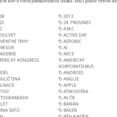
ch slov u všech publikovaných článků. Stačí pouze vybrat da
68
2013
25
24. PROSINEC
0
A.M.C.
SOLVET
ACTIVE DAY
VENTNÍ TRHY
AEROBIC
GRESOR
AI
KADEMIE
AKCE
ERICKÝ KONGRESS
AMERICKÝ
KORPORATISMUS
NDĚL
ANDROID
GLIČTINA
ANGLIE
LIKACE
APPLE
TIGY
ATMOSFÉRA
UTOGRAMIÁDA
AV ČR
LET
BANÁN
RVA ŠATŮ
BÁSEŇ
ĚH
BĚH NADĚJE