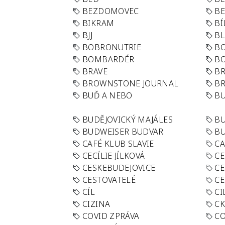
BEZDOMOVEC
B
BIKRAM
BÍ
BJJ
BL
BOBRONUTRIE
B
BOMBARDÉR
BO
BRAVE
BR
BROWNSTONE JOURNAL
B
BUĎ A NEBO
BU
BUDĚJOVICKÝ MAJÁLES
B
BUDWEISER BUDVAR
BU
CAFÉ KLUB SLAVIE
C
CECÍLIE JÍLKOVÁ
CE
CESKEBUDEJOVICE
CE
CESTOVATELÉ
CE
CÍL
CI
CIZINA
CK
COVID ZPRÁVA
CO