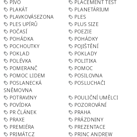
PIVO
PLACEMENT TEST
PLAKÁT
PLANETÁRIUM
PLAVKOVÁSEZONA
PLES
PLES UPÍRŮ
PLUS SIZE
POČASÍ
POEZIE
POHÁDKA
POHÁDKY
POCHOUTKY
POJIŠTĚNÍ
POKLAD
POKLADY
POLÉVKA
POLITIKA
POMERANČ
POMOC
POMOC LIDEM
POSILOVNA
POSLANECKÁ
POSLUCHAČI
SNĚMOVNA
POTRAVINY
POULIČNÍ UMĚLCI
POVÍDKA
POZOROVÁNÍ
PR ČLÁNEK
PRAHA
PRAXE
PRÁZDNINY
PREMIÉRA
PREZENTACE
PRIMÁT.CZ
PRINC ANDREW