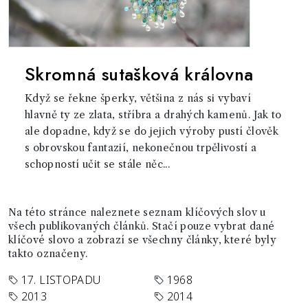
Skromná sutašková královna
Když se řekne šperky, většina z nás si vybaví
hlavně ty ze zlata, stříbra a drahých kamenů. Jak to
ale dopadne, když se do jejich výroby pustí člověk
s obrovskou fantazií, nekonečnou trpělivostí a
schopností učit se stále něc...
Na této stránce naleznete seznam klíčových slov u
všech publikovaných článků. Stačí pouze vybrat dané
klíčové slovo a zobrazí se všechny články, které byly
takto označeny.
17. LISTOPADU
1968
2013
2014