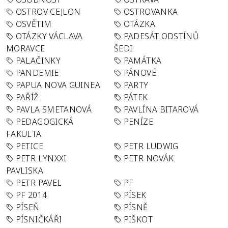
OSTROV CEJLON
OSTROVANKA
OSVĚTIM
OTÁZKA
OTÁZKY VÁCLAVA
PADESÁT ODSTÍNŮ
MORAVCE
ŠEDI
PALAČINKY
PAMÁTKA
PANDEMIE
PÁNOVÉ
PAPUA NOVA GUINEA
PARTY
PAŘÍŽ
PÁTEK
PAVLA SMETANOVÁ
PAVLÍNA BITAROVÁ
PEDAGOGICKÁ
PENÍZE
FAKULTA
PETICE
PETR LUDWIG
PETR LYNXXI
PETR NOVÁK
PAVLISKA
PETR PAVEL
PF
PF 2014
PÍSEK
PÍSEŇ
PÍSNĚ
PÍSNIČKÁŘI
PIŠKOT