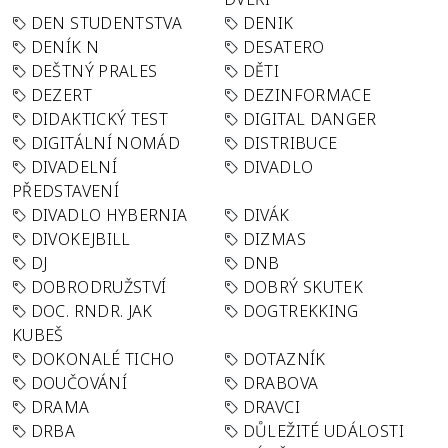
DEN STUDENTSTVA
DENIK
DENÍK N
DESATERO
DEŠTNÝ PRALES
DĚTI
DEZERT
DEZINFORMACE
DIDAKTICKÝ TEST
DIGITAL DANGER
DIGITÁLNÍ NOMÁD
DISTRIBUCE
DIVADELNÍ
DIVADLO
PŘEDSTAVENÍ
DIVADLO HYBERNIA
DIVÁK
DIVOKEJBILL
DIZMAS
DJ
DNB
DOBRODRUŽSTVÍ
DOBRÝ SKUTEK
DOC. RNDR. JAK
DOGTREKKING
KUBEŠ
DOKONALÉ TICHO
DOTAZNÍK
DOUČOVÁNÍ
DRABOVA
DRAMA
DRAVCI
DRBA
DŮLEŽITÉ UDÁLOSTI