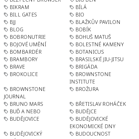
BIKRAM
BÍLÁ
BILL GATES
BIO
BJJ
BLAŽKŮV PAVILON
BLOG
BOBÍK
BOBRONUTRIE
BOHUŠ MATUŠ
BOJOVÉ UMĚNÍ
BOLESTNÉ KAMENY
BOMBARDÉR
BOTANICUS
BRAMBORY
BRASILSKÉ JIU-JITSU
BRAVE
BRIGÁDA
BROKOLICE
BROWNSTONE
INSTITUTE
BROWNSTONE
BROŽURA
JOURNAL
BRUNO MARS
BŘETISLAV ROHÁČEK
BUĎ A NEBO
BUDĚJCE
BUDĚJOVICE
BUDĚJOVICKÉ
EKONOMICKÉ DNY
BUDĚJOVICKÝ
BUDOUCNOST