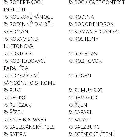
ROBERT-KOCH
ROCK CAFÉ CONTEST
INSTITUT
ROCKOVÉ VÁNOCE
RODINA
RODINNÝ DM BĚH
RODODENDRON
ROMÁN
ROMAN POLANSKI
ROSAMUND
ROSTLINY
LUPTONOVÁ
ROSTOCK
ROZHLAS
ROZHODOVACÍ
ROZHOVOR
PARALÝZA
ROZSVÍCENÍ
RÜGEN
VÁNOČNÍHO STROMU
RUM
RUMUNSKO
ŘECKO
ŘEMESLO
ŘETĚZÁK
ŘÍJEN
ŘÍZEK
SAFARI
SAFE BROWSER
SALÁT
SALESIÁNSKÝ PLES
SALZBURG
SATIRA
SCÉNICKÉ ČTENÍ