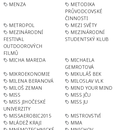
MENZA
METODIKA
PRŮVODCOVSKÉ
ČINNOSTI
METROPOL
MEZI SVĚTY
MEZINÁRODNÍ
MEZINÁRODNÍ
FESTIVAL
STUDENTSKÝ KLUB
OUTDOOROVÝCH
FILMŮ
MICHA MAREDA
MICHAELA
GEMROTOVÁ
MIKROEKONOMIE
MIKULÁŠ BEK
MILENA BERANOVÁ
MILOSLAV VLK
MILOŠ ZEMAN
MIND YOUR MIND
MISS
MISS JČU
MISS JIHOČESKÉ
MISS JU
UNIVERZITY
MISSAEROBIC2015
MISTROVSTVÍ
MLÁDEŽ KRAJI
MMA
MNEMOTECHNICKÉ
MNICHOV