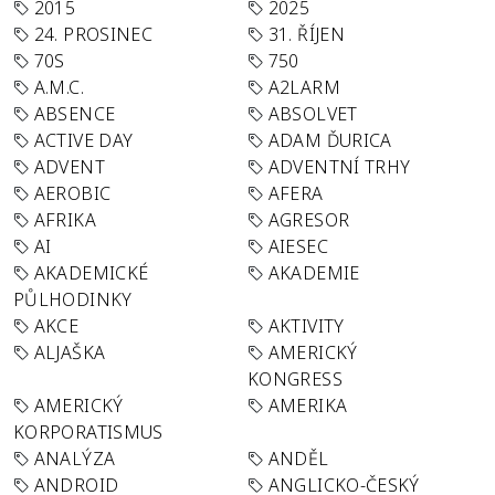
2015
2025
24. PROSINEC
31. ŘÍJEN
70S
750
A.M.C.
A2LARM
ABSENCE
ABSOLVET
ACTIVE DAY
ADAM ĎURICA
ADVENT
ADVENTNÍ TRHY
AEROBIC
AFERA
AFRIKA
AGRESOR
AI
AIESEC
AKADEMICKÉ
AKADEMIE
PŮLHODINKY
AKCE
AKTIVITY
ALJAŠKA
AMERICKÝ
KONGRESS
AMERICKÝ
AMERIKA
KORPORATISMUS
ANALÝZA
ANDĚL
ANDROID
ANGLICKO-ČESKÝ