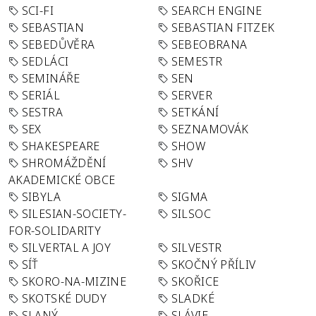
SCI-FI
SEARCH ENGINE
SEBASTIAN
SEBASTIAN FITZEK
SEBEDŮVĚRA
SEBEOBRANA
SEDLÁCI
SEMESTR
SEMINÁŘE
SEN
SERIÁL
SERVER
SESTRA
SETKÁNÍ
SEX
SEZNAMOVÁK
SHAKESPEARE
SHOW
SHROMÁŽDĚNÍ
SHV
AKADEMICKÉ OBCE
SIBYLA
SIGMA
SILESIAN-SOCIETY-
SILSOC
FOR-SOLIDARITY
SILVERTAL A JOY
SILVESTR
SÍŤ
SKOČNÝ PŘÍLIV
SKORO-NA-MIZINE
SKOŘICE
SKOTSKÉ DUDY
SLADKÉ
SLANÝ
SLÁVIE