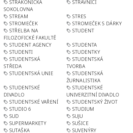
STRAKONICKÁ
STRÁVNÍCI
SOKOLOVNA
STREAM
STRES
STROMEČEK
STROMEČEK S DÁRKY
STŘELBA NA
STUDENT
FILOZOFICKÉ FAKULTĚ
STUDENT AGENCY
STUDENTA
STUDENTI
STUDENTKY
STUDENTSKÁ
STUDENTSKÁ
STŘEDA
TVORBA
STUDENTSKÁ UNIE
STUDENTSKÁ
ŽURNALISTIKA
STUDENTSKÉ
STUDENTSKÉ
DIVADLO
UNIVERZITNÍ DIVADLO
STUDENTSKÉ VAŘENÍ
STUDENTSKÝ ŽIVOT
STUDIO 6
STUDIUM
SUD
SUJU
SUPERMARKETY
SUŠICE
SUTAŠKA
SUVENÝRY