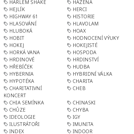
HARLEM SHAKE
HÁZENÁ
HEJLÍK
HERCI
HIGHWAY 61
HISTORIE
HLASOVÁNÍ
HLAVOLAM
HLUBOKÁ
HOAX
HOBIT
HODNOCENÍ VÝUKY
HOKEJ
HOKEJISTÉ
HORKÁ VANA
HOSPODA
HRDINOVÉ
HRDINSTVÍ
HŘEBÍČEK
HUDBA
HYBERNIA
HYBRIDNÍ VÁLKA
HYPOTÉKA
CHARITA
CHARITATIVNÍ
CHEB
KONCERT
CHIA SEMÍNKA
CHINASKI
CHŮZE
CHYBA
IDEOLOGIE
IGY
ILUSTRÁTOŘI
IMUNITA
INDEX
INDOOR