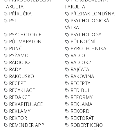
FAKULTA
FAKULTA
PŘÍRUČKA
PŘÍZRAK LONDÝNA
PSI
PSYCHOLOGICKÁ
VÁLKA
PSYCHOLOGIE
PSYCHOLOGY
PŮLMARATON
PŮLNOČNÍ
PUNČ
PYROTECHNIKA
PYŽAMO
RADIO
RÁDIO K2
RADIOK2
RADY
RAJČATA
RAKOUSKO
RAKOVINA
RECEPT
RECEPTY
RECYKLACE
RED BULL
REDAKCE
REFORMY
REKAPITULACE
REKLAMA
REKLAMY
REKORD
REKTOR
REKTORÁT
REMINDER APP
ROBERT KEŇO