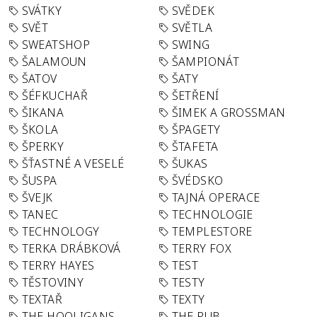
SVÁTKY
SVĚDEK
SVĚT
SVĚTLA
SWEATSHOP
SWING
ŠALAMOUN
ŠAMPIONÁT
ŠATOV
ŠATY
ŠÉFKUCHAŘ
ŠETŘENÍ
ŠIKANA
ŠIMEK A GROSSMAN
ŠKOLA
ŠPAGETY
ŠPERKY
ŠTAFETA
ŠŤASTNÉ A VESELÉ
ŠUKAS
ŠUSPA
ŠVÉDSKO
ŠVEJK
TAJNÁ OPERACE
TANEC
TECHNOLOGIE
TECHNOLOGY
TEMPLESTORE
TERKA DRÁBKOVÁ
TERRY FOX
TERRY HAYES
TEST
TĚSTOVINY
TESTY
TEXTAŘ
TEXTY
THE HOOLIGANS
THE PUB