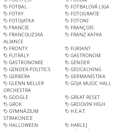
FOTBAL
FOTBALOVÁ LIGA
FOTKY
FOTOGRAFIE
FOTOJATKA
FOTONI
FRANCIE
FRANÇOIS
FRANCOUZSKÁ
FRANZ KAFKA
ALIANCE
FRONTY
FURIANT
FUTRÁLY
GASTRONOM
GASTRONOMIE
GENDER
GENDER-POLITICS
GEOCACHING
GERBERA
GERMANISTIKA
GLENN MILLER
GOJA MUSIC HALL
ORCHESTRA
GOOGLE
GREAT RESET
GROK
GROOVIN´HIGH
GYMNÁZIUM
H.E.A.T.
STRAKONICE
HALLOWEEN
HARLEJ