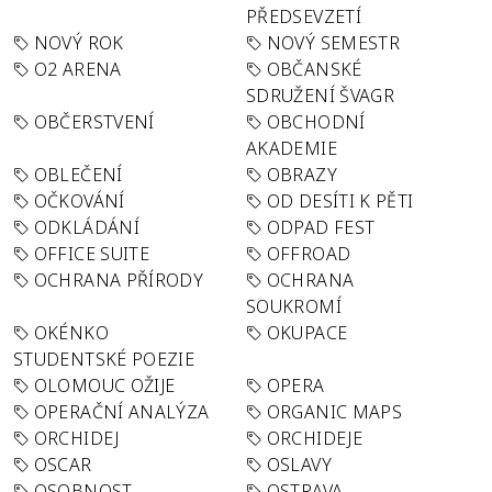
PŘEDSEVZETÍ
NOVÝ ROK
NOVÝ SEMESTR
O2 ARENA
OBČANSKÉ
SDRUŽENÍ ŠVAGR
OBČERSTVENÍ
OBCHODNÍ
AKADEMIE
OBLEČENÍ
OBRAZY
OČKOVÁNÍ
OD DESÍTI K PĚTI
ODKLÁDÁNÍ
ODPAD FEST
OFFICE SUITE
OFFROAD
OCHRANA PŘÍRODY
OCHRANA
SOUKROMÍ
OKÉNKO
OKUPACE
STUDENTSKÉ POEZIE
OLOMOUC OŽIJE
OPERA
OPERAČNÍ ANALÝZA
ORGANIC MAPS
ORCHIDEJ
ORCHIDEJE
OSCAR
OSLAVY
OSOBNOST
OSTRAVA