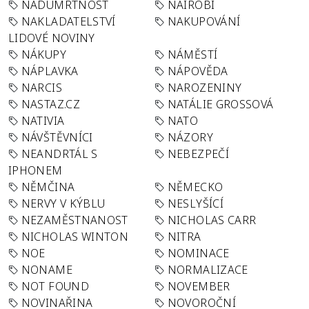
NADÚMRTNOST
NAIROBI
NAKLADATELSTVÍ
NAKUPOVÁNÍ
LIDOVÉ NOVINY
NÁKUPY
NÁMĚSTÍ
NÁPLAVKA
NÁPOVĚDA
NARCIS
NAROZENINY
NASTAZ.CZ
NATÁLIE GROSSOVÁ
NATIVIA
NATO
NÁVŠTĚVNÍCI
NÁZORY
NEANDRTÁL S
NEBEZPEČÍ
IPHONEM
NĚMČINA
NĚMECKO
NERVY V KÝBLU
NESLYŠÍCÍ
NEZAMĚSTNANOST
NICHOLAS CARR
NICHOLAS WINTON
NITRA
NOE
NOMINACE
NONAME
NORMALIZACE
NOT FOUND
NOVEMBER
NOVINAŘINA
NOVOROČNÍ