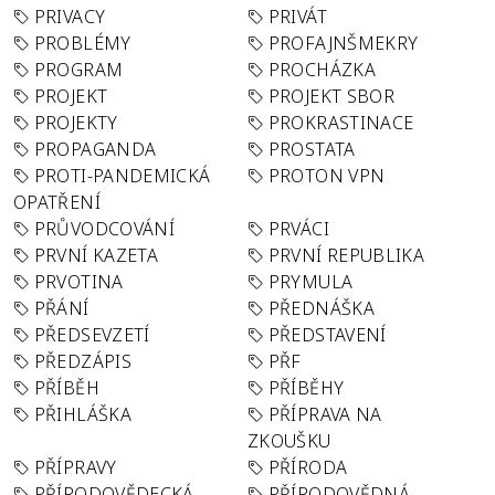
PRIVACY
PRIVÁT
PROBLÉMY
PROFAJNŠMEKRY
PROGRAM
PROCHÁZKA
PROJEKT
PROJEKT SBOR
PROJEKTY
PROKRASTINACE
PROPAGANDA
PROSTATA
PROTI-PANDEMICKÁ
PROTON VPN
OPATŘENÍ
PRŮVODCOVÁNÍ
PRVÁCI
PRVNÍ KAZETA
PRVNÍ REPUBLIKA
PRVOTINA
PRYMULA
PŘÁNÍ
PŘEDNÁŠKA
PŘEDSEVZETÍ
PŘEDSTAVENÍ
PŘEDZÁPIS
PŘF
PŘÍBĚH
PŘÍBĚHY
PŘIHLÁŠKA
PŘÍPRAVA NA
ZKOUŠKU
PŘÍPRAVY
PŘÍRODA
PŘÍRODOVĚDECKÁ
PŘÍRODOVĚDNÁ