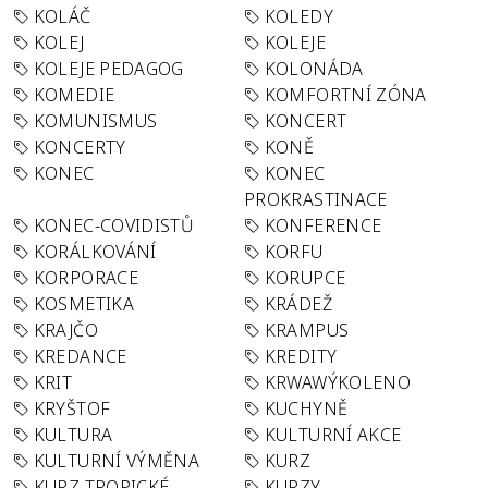
KOLÁČ
KOLEDY
KOLEJ
KOLEJE
KOLEJE PEDAGOG
KOLONÁDA
KOMEDIE
KOMFORTNÍ ZÓNA
KOMUNISMUS
KONCERT
KONCERTY
KONĚ
KONEC
KONEC
PROKRASTINACE
KONEC-COVIDISTŮ
KONFERENCE
KORÁLKOVÁNÍ
KORFU
KORPORACE
KORUPCE
KOSMETIKA
KRÁDEŽ
KRAJČO
KRAMPUS
KREDANCE
KREDITY
KRIT
KRWAWÝKOLENO
KRYŠTOF
KUCHYNĚ
KULTURA
KULTURNÍ AKCE
KULTURNÍ VÝMĚNA
KURZ
KURZ TROPICKÉ
KURZY