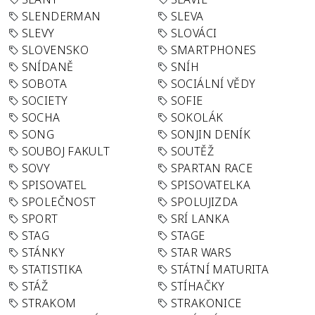
SLENDERMAN
SLEVA
SLEVY
SLOVÁCI
SLOVENSKO
SMARTPHONES
SNÍDANĚ
SNÍH
SOBOTA
SOCIÁLNÍ VĚDY
SOCIETY
SOFIE
SOCHA
SOKOLÁK
SONG
SONJIN DENÍK
SOUBOJ FAKULT
SOUTĚŽ
SOVY
SPARTAN RACE
SPISOVATEL
SPISOVATELKA
SPOLEČNOST
SPOLUJIZDA
SPORT
SRÍ LANKA
STAG
STAGE
STÁNKY
STAR WARS
STATISTIKA
STÁTNÍ MATURITA
STÁŽ
STÍHAČKY
STRAKOM
STRAKONICE