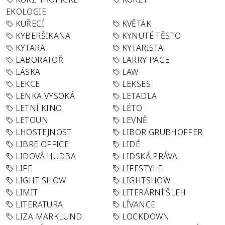
EKOLOGIE
KUŘECÍ
KVĚTÁK
KYBERŠIKANA
KYNUTÉ TĚSTO
KYTARA
KYTARISTA
LABORATOŘ
LARRY PAGE
LÁSKA
LAW
LEKCE
LEKSES
LENKA VYSOKÁ
LETADLA
LETNÍ KINO
LÉTO
LETOUN
LEVNĚ
LHOSTEJNOST
LIBOR GRUBHOFFER
LIBRE OFFICE
LIDÉ
LIDOVÁ HUDBA
LIDSKÁ PRÁVA
LIFE
LIFESTYLE
LIGHT SHOW
LIGHTSHOW
LIMIT
LITERÁRNÍ ŠLEH
LITERATURA
LÍVANCE
LIZA MARKLUND
LOCKDOWN