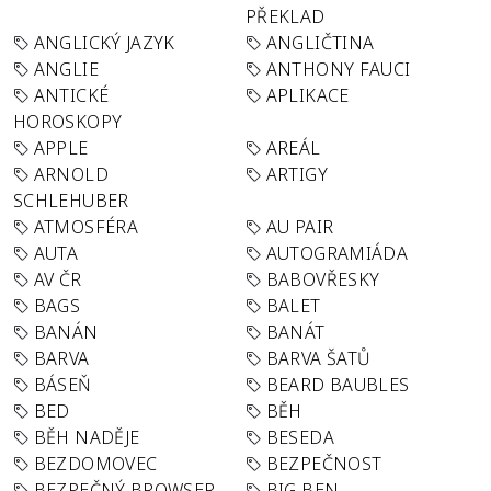
PŘEKLAD
ANGLICKÝ JAZYK
ANGLIČTINA
ANGLIE
ANTHONY FAUCI
ANTICKÉ
APLIKACE
HOROSKOPY
APPLE
AREÁL
ARNOLD
ARTIGY
SCHLEHUBER
ATMOSFÉRA
AU PAIR
AUTA
AUTOGRAMIÁDA
AV ČR
BABOVŘESKY
BAGS
BALET
BANÁN
BANÁT
BARVA
BARVA ŠATŮ
BÁSEŇ
BEARD BAUBLES
BED
BĚH
BĚH NADĚJE
BESEDA
BEZDOMOVEC
BEZPEČNOST
BEZPEČNÝ BROWSER
BIG BEN