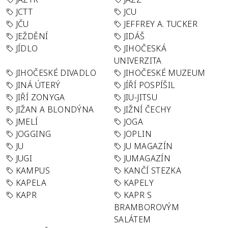
JCTT
JCU
JČU
JEFFREY A. TUCKER
JEŽDĚNÍ
JIDÁŠ
JÍDLO
JIHOČESKÁ
UNIVERZITA
JIHOČESKÉ DIVADLO
JIHOČESKÉ MUZEUM
JINÁ ÚTERÝ
JÍŘÍ POSPÍŠIL
JIŘÍ ZONYGA
JIU-JITSU
JIŽAN A BLONDÝNA
JIŽNÍ ČECHY
JMELÍ
JOGA
JOGGING
JOPLIN
JU
JU MAGAZÍN
JUGI
JUMAGAZÍN
KAMPUS
KANČÍ STEZKA
KAPELA
KAPELY
KAPR
KAPR S
BRAMBOROVÝM
SALÁTEM