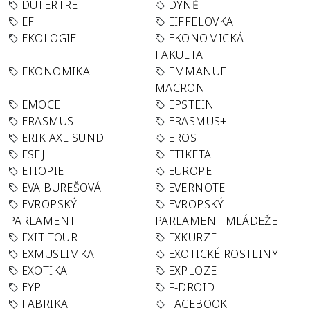
DUTERTRE
DÝNĚ
EF
EIFFELOVKA
EKOLOGIE
EKONOMICKÁ
FAKULTA
EKONOMIKA
EMMANUEL
MACRON
EMOCE
EPSTEIN
ERASMUS
ERASMUS+
ERIK AXL SUND
EROS
ESEJ
ETIKETA
ETIOPIE
EUROPE
EVA BUREŠOVÁ
EVERNOTE
EVROPSKÝ
EVROPSKÝ
PARLAMENT
PARLAMENT MLÁDEŽE
EXIT TOUR
EXKURZE
EXMUSLIMKA
EXOTICKÉ ROSTLINY
EXOTIKA
EXPLOZE
EYP
F-DROID
FABRIKA
FACEBOOK