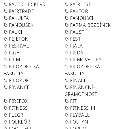
FACT-CHECKERS
FAIR LIST
FAIRTRADE
FAKTOR
FAKULTA
FANOUŠCI
FANOUŠEK
FARMA BEZDÍNEK
FAUCI
FAUST
FEJETON
FEST
FESTIVAL
FIALA
FIGHT
FILDA
FILM
FILMOVÉ TIPY
FILOZOFICKÁ
FILOZOFICKÁ-
FAKULTA
FAKULTA
FILOZOFIE
FINÁLE
FINANCE
FINANČNÍ-
GRAMOTNOST
FIREFOX
FIT
FITNESS
FITNESS 14
FLEGR
FLYBALL
FOLKLÓR
FOLTYN
FOOTFEST
FORUM