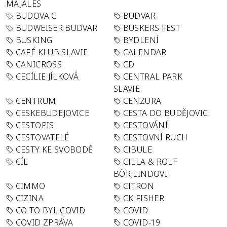
MAJÁLES
BUDOVA C
BUDVAR
BUDWEISER BUDVAR
BUSKERS FEST
BUSKING
BYDLENÍ
CAFÉ KLUB SLAVIE
CALENDAR
CANICROSS
CD
CECÍLIE JÍLKOVÁ
CENTRAL PARK
SLAVIE
CENTRUM
CENZURA
CESKEBUDEJOVICE
CESTA DO BUDĚJOVIC
CESTOPIS
CESTOVÁNÍ
CESTOVATELÉ
CESTOVNÍ RUCH
CESTY KE SVOBODĚ
CIBULE
CÍL
CILLA & ROLF
BÖRJLINDOVI
CIMMO
CITRON
CIZINA
CK FISHER
CO TO BYL COVID
COVID
COVID ZPRÁVA
COVID-19