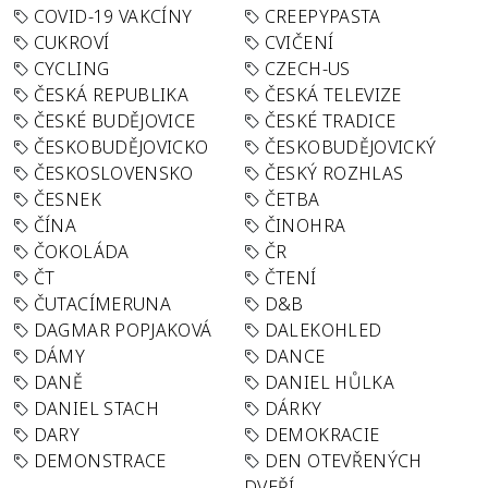
COVID-19 VAKCÍNY
CREEPYPASTA
CUKROVÍ
CVIČENÍ
CYCLING
CZECH-US
ČESKÁ REPUBLIKA
ČESKÁ TELEVIZE
ČESKÉ BUDĚJOVICE
ČESKÉ TRADICE
ČESKOBUDĚJOVICKO
ČESKOBUDĚJOVICKÝ
ČESKOSLOVENSKO
ČESKÝ ROZHLAS
ČESNEK
ČETBA
ČÍNA
ČINOHRA
ČOKOLÁDA
ČR
ČT
ČTENÍ
ČUTACÍMERUNA
D&B
DAGMAR POPJAKOVÁ
DALEKOHLED
DÁMY
DANCE
DANĚ
DANIEL HŮLKA
DANIEL STACH
DÁRKY
DARY
DEMOKRACIE
DEMONSTRACE
DEN OTEVŘENÝCH
DVEŘÍ