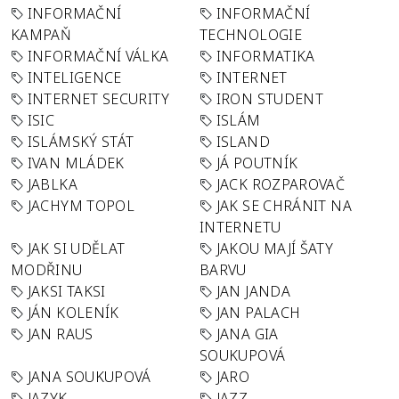
INFORMAČNÍ
INFORMAČNÍ
KAMPAŇ
TECHNOLOGIE
INFORMAČNÍ VÁLKA
INFORMATIKA
INTELIGENCE
INTERNET
INTERNET SECURITY
IRON STUDENT
ISIC
ISLÁM
ISLÁMSKÝ STÁT
ISLAND
IVAN MLÁDEK
JÁ POUTNÍK
JABLKA
JACK ROZPAROVAČ
JACHYM TOPOL
JAK SE CHRÁNIT NA
INTERNETU
JAK SI UDĚLAT
JAKOU MAJÍ ŠATY
MODŘINU
BARVU
JAKSI TAKSI
JAN JANDA
JÁN KOLENÍK
JAN PALACH
JAN RAUS
JANA GIA
SOUKUPOVÁ
JANA SOUKUPOVÁ
JARO
JAZYK
JAZZ