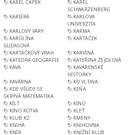
KAREL ČAPEK
KAREL
SCHWARZENBERG
KARIÉRA
KARLOVA
UNIVERZITA
KARLOVY VARY
KARMA
KAROLÍNA
KARTÁČEK
GUDASOVÁ
KARTÁČKOVÝ VRAH
KARVINÁ
KATEDRA GEOGRAFIE
KATEŘINA ŽEJDLOVÁ
KÁVA
KAVÁRENSKÉ
HISTORKY
KAVÁRNA
KD VLTAVA
KDE VŠUDE SE
KEŇA
SKRÝVÁ MATEMATIKA
KILT
KINO
KINO KOTVA
KLEŤ
KLUB K2
KMENY
KNIHA
KNIHOVNA
KNÍR
KNIŽNÍ KLUB