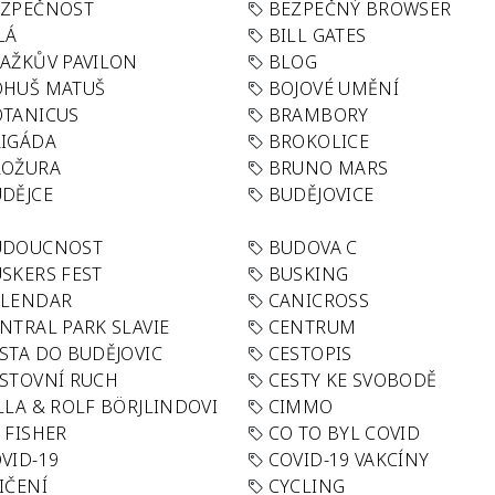
EZPEČNOST
BEZPEČNÝ BROWSER
LÁ
BILL GATES
AŽKŮV PAVILON
BLOG
OHUŠ MATUŠ
BOJOVÉ UMĚNÍ
TANICUS
BRAMBORY
IGÁDA
BROKOLICE
ROŽURA
BRUNO MARS
DĚJCE
BUDĚJOVICE
UDOUCNOST
BUDOVA C
SKERS FEST
BUSKING
ALENDAR
CANICROSS
NTRAL PARK SLAVIE
CENTRUM
STA DO BUDĚJOVIC
CESTOPIS
STOVNÍ RUCH
CESTY KE SVOBODĚ
LLA & ROLF BÖRJLINDOVI
CIMMO
 FISHER
CO TO BYL COVID
VID-19
COVID-19 VAKCÍNY
IČENÍ
CYCLING