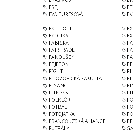
ERASMUS
E
ESEJ
ET
EVA BUREŠOVÁ
E
EXIT TOUR
EX
EXOTIKA
EX
FABRIKA
F
FAIRTRADE
F
FANOUŠEK
FA
FEJETON
FE
FIGHT
FI
FILOZOFICKÁ FAKULTA
FI
FINANCE
F
FITNESS
FI
FOLKLÓR
F
FOTBAL
FO
FOTOJATKA
F
FRANCOUZSKÁ ALIANCE
FR
FUTRÁLY
G