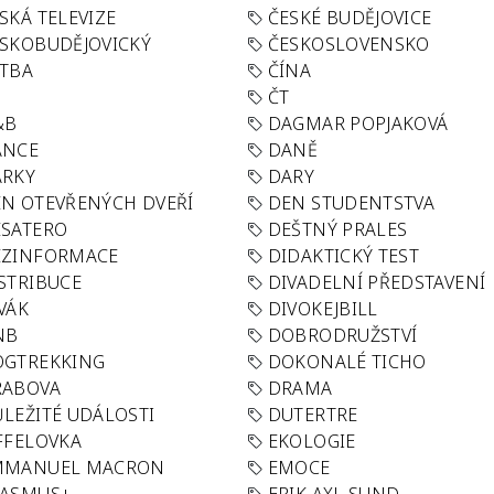
SKÁ TELEVIZE
ČESKÉ BUDĚJOVICE
SKOBUDĚJOVICKÝ
ČESKOSLOVENSKO
TBA
ČÍNA
R
ČT
&B
DAGMAR POPJAKOVÁ
ANCE
DANĚ
ÁRKY
DARY
N OTEVŘENÝCH DVEŘÍ
DEN STUDENTSTVA
SATERO
DEŠTNÝ PRALES
EZINFORMACE
DIDAKTICKÝ TEST
STRIBUCE
DIVADELNÍ PŘEDSTAVENÍ
VÁK
DIVOKEJBILL
NB
DOBRODRUŽSTVÍ
OGTREKKING
DOKONALÉ TICHO
RABOVA
DRAMA
LEŽITÉ UDÁLOSTI
DUTERTRE
FFELOVKA
EKOLOGIE
MMANUEL MACRON
EMOCE