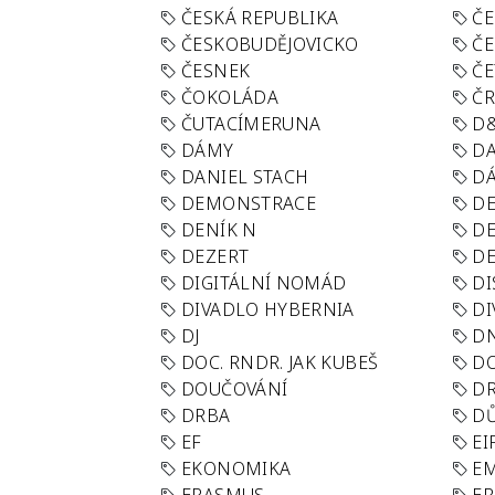
ČESKÁ REPUBLIKA
ČE
ČESKOBUDĚJOVICKO
ČE
ČESNEK
ČE
ČOKOLÁDA
Č
ČUTACÍMERUNA
D
DÁMY
D
DANIEL STACH
D
DEMONSTRACE
DE
DENÍK N
DE
DEZERT
D
DIGITÁLNÍ NOMÁD
DI
DIVADLO HYBERNIA
DI
DJ
D
DOC. RNDR. JAK KUBEŠ
D
DOUČOVÁNÍ
D
DRBA
DŮ
EF
EI
EKONOMIKA
E