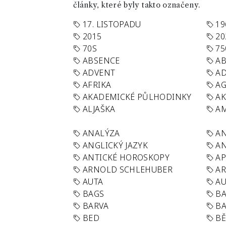
články, které byly takto označeny.
17. LISTOPADU
19
2015
20
70S
75
ABSENCE
AB
ADVENT
AD
AFRIKA
A
AKADEMICKÉ PŮLHODINKY
A
ALJAŠKA
AM
ANALÝZA
A
ANGLICKÝ JAZYK
AN
ANTICKÉ HOROSKOPY
AP
ARNOLD SCHLEHUBER
AR
AUTA
A
BAGS
BA
BARVA
BA
BED
B