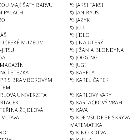
KOU MAJÍ ŠATY BARVU
JAKSI TAKSI
N PALACH
JAN RAUS
RO
JAZYK
U
JČU
DÁŠ
JÍDLO
HOČESKÉ MUZEUM
JINÁ ÚTERÝ
U-JITSU
JIŽAN A BLONDÝNA
GA
JOGGING
 MAGAZÍN
JUGI
NČÍ STEZKA
KAPELA
APR S BRAMBOROVÝM
KAREL ČAPEK
ÁTEM
RLOVA UNIVERZITA
KARLOVY VARY
RTÁČEK
KARTÁČKOVÝ VRAH
TEŘINA ŽEJDLOVÁ
KÁVA
 VLTAVA
KDE VŠUDE SE SKRÝVÁ
MATEMATIKA
INO
KINO KOTVA