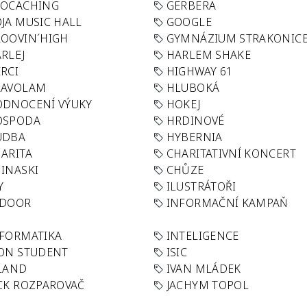
EOCACHING
GERBERA
JA MUSIC HALL
GOOGLE
OOVIN´HIGH
GYMNÁZIUM STRAKONIC
RLEJ
HARLEM SHAKE
RCI
HIGHWAY 61
LAVOLAM
HLUBOKÁ
ODNOCENÍ VÝUKY
HOKEJ
OSPODA
HRDINOVÉ
UDBA
HYBERNIA
ARITA
CHARITATIVNÍ KONCERT
INASKI
CHŮZE
Y
ILUSTRÁTOŘI
NDOOR
INFORMAČNÍ KAMPAŇ
FORMATIKA
INTELIGENCE
ON STUDENT
ISIC
LAND
IVAN MLÁDEK
CK ROZPAROVAČ
JACHYM TOPOL