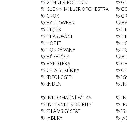
GENDER-POLITICS
G
GLENN MILLER ORCHESTRA
GO
GROK
GR
HALLOWEEN
HA
HEJLÍK
HE
HLASOVÁNÍ
H
HOBIT
H
HORKÁ VANA
H
HŘEBÍČEK
H
HYPOTÉKA
CH
CHIA SEMÍNKA
CH
IDEOLOGIE
IG
INDEX
I
INFORMAČNÍ VÁLKA
IN
INTERNET SECURITY
IR
ISLÁMSKÝ STÁT
IS
JABLKA
JA