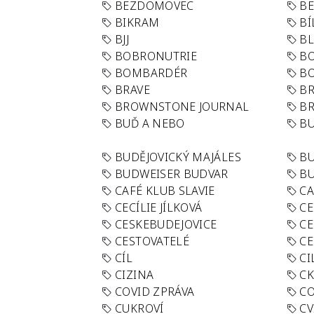
BEZDOMOVEC
B
BIKRAM
BÍ
BJJ
BL
BOBRONUTRIE
B
BOMBARDÉR
BO
BRAVE
BR
BROWNSTONE JOURNAL
B
BUĎ A NEBO
BU
BUDĚJOVICKÝ MAJÁLES
B
BUDWEISER BUDVAR
BU
CAFÉ KLUB SLAVIE
C
CECÍLIE JÍLKOVÁ
CE
CESKEBUDEJOVICE
CE
CESTOVATELÉ
CE
CÍL
CI
CIZINA
CK
COVID ZPRÁVA
CO
CUKROVÍ
CV