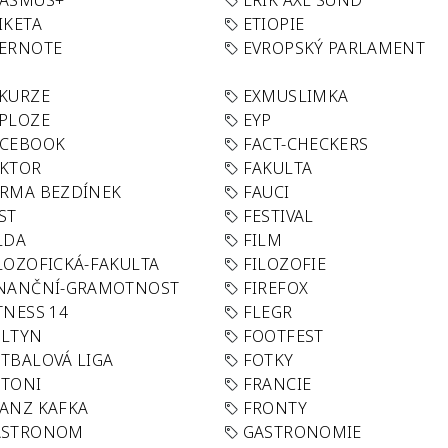
RASMUS+
ERIK AXL SUND
IKETA
ETIOPIE
VERNOTE
EVROPSKÝ PARLAMENT
KURZE
EXMUSLIMKA
PLOZE
EYP
ACEBOOK
FACT-CHECKERS
AKTOR
FAKULTA
RMA BEZDÍNEK
FAUCI
ST
FESTIVAL
LDA
FILM
LOZOFICKÁ-FAKULTA
FILOZOFIE
INANČNÍ-GRAMOTNOST
FIREFOX
TNESS 14
FLEGR
OLTYN
FOOTFEST
TBALOVÁ LIGA
FOTKY
OTONI
FRANCIE
ANZ KAFKA
FRONTY
ASTRONOM
GASTRONOMIE