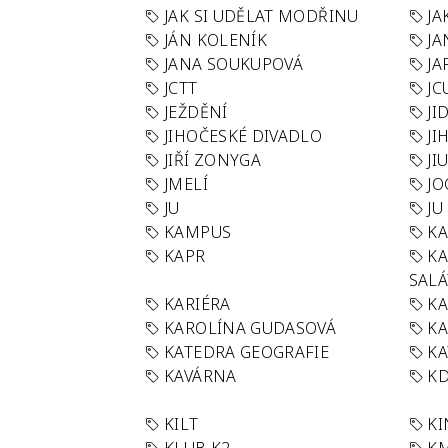
JAK SI UDĚLAT MODŘINU
JA
JÁN KOLENÍK
JA
JANA SOUKUPOVÁ
JA
JCTT
JC
JEŽDĚNÍ
JI
JIHOČESKÉ DIVADLO
JI
JIŘÍ ZONYGA
JI
JMELÍ
JO
JU
JU
KAMPUS
KA
KAPR
K
SAL
KARIÉRA
KA
KAROLÍNA GUDASOVÁ
KA
KATEDRA GEOGRAFIE
KA
KAVÁRNA
KD
KILT
K