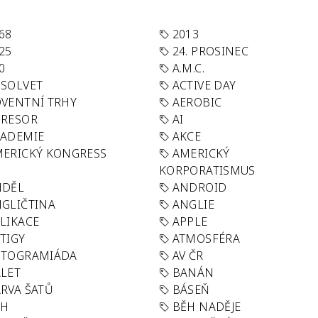
68
2013
25
24. PROSINEC
0
A.M.C.
SOLVET
ACTIVE DAY
VENTNÍ TRHY
AEROBIC
GRESOR
AI
KADEMIE
AKCE
ERICKÝ KONGRESS
AMERICKÝ
KORPORATISMUS
NDĚL
ANDROID
GLIČTINA
ANGLIE
LIKACE
APPLE
TIGY
ATMOSFÉRA
UTOGRAMIÁDA
AV ČR
LET
BANÁN
RVA ŠATŮ
BÁSEŇ
ĚH
BĚH NADĚJE