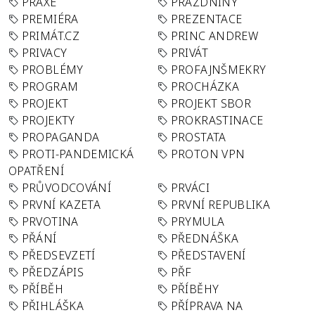
PRAXE
PRÁZDNINY
PREMIÉRA
PREZENTACE
PRIMÁT.CZ
PRINC ANDREW
PRIVACY
PRIVÁT
PROBLÉMY
PROFAJNŠMEKRY
PROGRAM
PROCHÁZKA
PROJEKT
PROJEKT SBOR
PROJEKTY
PROKRASTINACE
PROPAGANDA
PROSTATA
PROTI-PANDEMICKÁ
PROTON VPN
OPATŘENÍ
PRŮVODCOVÁNÍ
PRVÁCI
PRVNÍ KAZETA
PRVNÍ REPUBLIKA
PRVOTINA
PRYMULA
PŘÁNÍ
PŘEDNÁŠKA
PŘEDSEVZETÍ
PŘEDSTAVENÍ
PŘEDZÁPIS
PŘF
PŘÍBĚH
PŘÍBĚHY
PŘIHLÁŠKA
PŘÍPRAVA NA