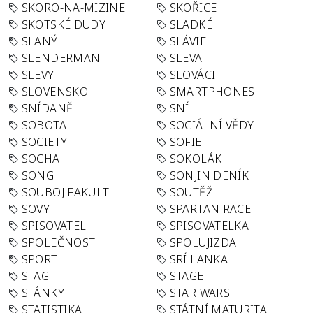
SKORO-NA-MIZINE
SKOŘICE
SKOTSKÉ DUDY
SLADKÉ
SLANÝ
SLÁVIE
SLENDERMAN
SLEVA
SLEVY
SLOVÁCI
SLOVENSKO
SMARTPHONES
SNÍDANĚ
SNÍH
SOBOTA
SOCIÁLNÍ VĚDY
SOCIETY
SOFIE
SOCHA
SOKOLÁK
SONG
SONJIN DENÍK
SOUBOJ FAKULT
SOUTĚŽ
SOVY
SPARTAN RACE
SPISOVATEL
SPISOVATELKA
SPOLEČNOST
SPOLUJIZDA
SPORT
SRÍ LANKA
STAG
STAGE
STÁNKY
STAR WARS
STATISTIKA
STÁTNÍ MATURITA