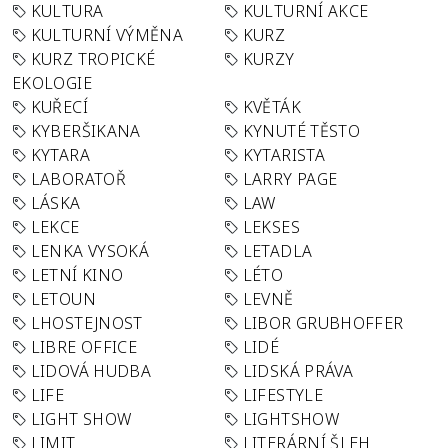
KULTURA
KULTURNÍ AKCE
KULTURNÍ VÝMĚNA
KURZ
KURZ TROPICKÉ
KURZY
EKOLOGIE
KUŘECÍ
KVĚTÁK
KYBERŠIKANA
KYNUTÉ TĚSTO
KYTARA
KYTARISTA
LABORATOŘ
LARRY PAGE
LÁSKA
LAW
LEKCE
LEKSES
LENKA VYSOKÁ
LETADLA
LETNÍ KINO
LÉTO
LETOUN
LEVNĚ
LHOSTEJNOST
LIBOR GRUBHOFFER
LIBRE OFFICE
LIDÉ
LIDOVÁ HUDBA
LIDSKÁ PRÁVA
LIFE
LIFESTYLE
LIGHT SHOW
LIGHTSHOW
LIMIT
LITERÁRNÍ ŠLEH