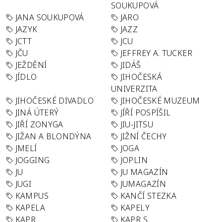
SOUKUPOVÁ
JANA SOUKUPOVÁ
JARO
JAZYK
JAZZ
JCTT
JCU
JČU
JEFFREY A. TUCKER
JEŽDĚNÍ
JIDÁŠ
JÍDLO
JIHOČESKÁ
UNIVERZITA
JIHOČESKÉ DIVADLO
JIHOČESKÉ MUZEUM
JINÁ ÚTERÝ
JÍŘÍ POSPÍŠIL
JIŘÍ ZONYGA
JIU-JITSU
JIŽAN A BLONDÝNA
JIŽNÍ ČECHY
JMELÍ
JOGA
JOGGING
JOPLIN
JU
JU MAGAZÍN
JUGI
JUMAGAZÍN
KAMPUS
KANČÍ STEZKA
KAPELA
KAPELY
KAPR
KAPR S