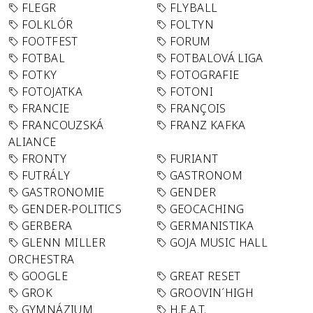
FLEGR
FLYBALL
FOLKLÓR
FOLTYN
FOOTFEST
FORUM
FOTBAL
FOTBALOVÁ LIGA
FOTKY
FOTOGRAFIE
FOTOJATKA
FOTONI
FRANCIE
FRANÇOIS
FRANCOUZSKÁ
FRANZ KAFKA
ALIANCE
FRONTY
FURIANT
FUTRÁLY
GASTRONOM
GASTRONOMIE
GENDER
GENDER-POLITICS
GEOCACHING
GERBERA
GERMANISTIKA
GLENN MILLER
GOJA MUSIC HALL
ORCHESTRA
GOOGLE
GREAT RESET
GROK
GROOVIN´HIGH
GYMNÁZIUM
H.E.A.T.