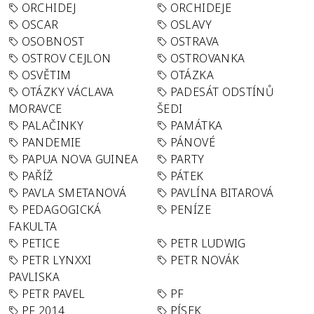
ORCHIDEJ
ORCHIDEJE
OSCAR
OSLAVY
OSOBNOST
OSTRAVA
OSTROV CEJLON
OSTROVANKA
OSVĚTIM
OTÁZKA
OTÁZKY VÁCLAVA
PADESÁT ODSTÍNŮ
MORAVCE
ŠEDI
PALAČINKY
PAMÁTKA
PANDEMIE
PÁNOVÉ
PAPUA NOVA GUINEA
PARTY
PAŘÍŽ
PÁTEK
PAVLA SMETANOVÁ
PAVLÍNA BITAROVÁ
PEDAGOGICKÁ
PENÍZE
FAKULTA
PETICE
PETR LUDWIG
PETR LYNXXI
PETR NOVÁK
PAVLISKA
PETR PAVEL
PF
PF 2014
PÍSEK