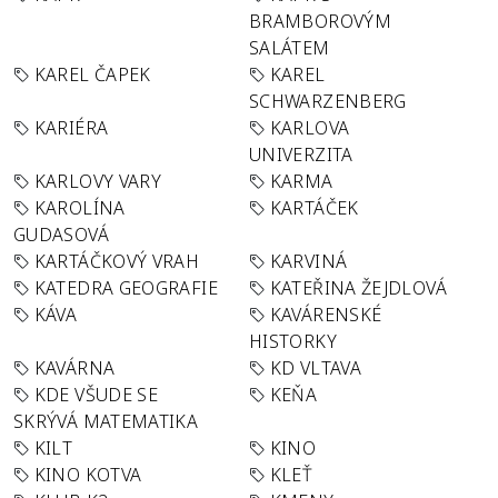
BRAMBOROVÝM
SALÁTEM
KAREL ČAPEK
KAREL
SCHWARZENBERG
KARIÉRA
KARLOVA
UNIVERZITA
KARLOVY VARY
KARMA
KAROLÍNA
KARTÁČEK
GUDASOVÁ
KARTÁČKOVÝ VRAH
KARVINÁ
KATEDRA GEOGRAFIE
KATEŘINA ŽEJDLOVÁ
KÁVA
KAVÁRENSKÉ
HISTORKY
KAVÁRNA
KD VLTAVA
KDE VŠUDE SE
KEŇA
SKRÝVÁ MATEMATIKA
KILT
KINO
KINO KOTVA
KLEŤ