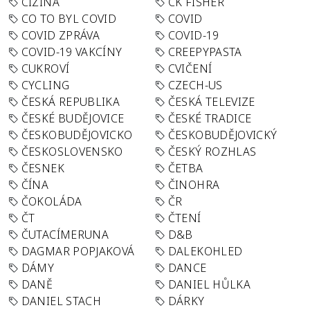
CIZINA
CK FISHER
CO TO BYL COVID
COVID
COVID ZPRÁVA
COVID-19
COVID-19 VAKCÍNY
CREEPYPASTA
CUKROVÍ
CVIČENÍ
CYCLING
CZECH-US
ČESKÁ REPUBLIKA
ČESKÁ TELEVIZE
ČESKÉ BUDĚJOVICE
ČESKÉ TRADICE
ČESKOBUDĚJOVICKO
ČESKOBUDĚJOVICKÝ
ČESKOSLOVENSKO
ČESKÝ ROZHLAS
ČESNEK
ČETBA
ČÍNA
ČINOHRA
ČOKOLÁDA
ČR
ČT
ČTENÍ
ČUTACÍMERUNA
D&B
DAGMAR POPJAKOVÁ
DALEKOHLED
DÁMY
DANCE
DANĚ
DANIEL HŮLKA
DANIEL STACH
DÁRKY