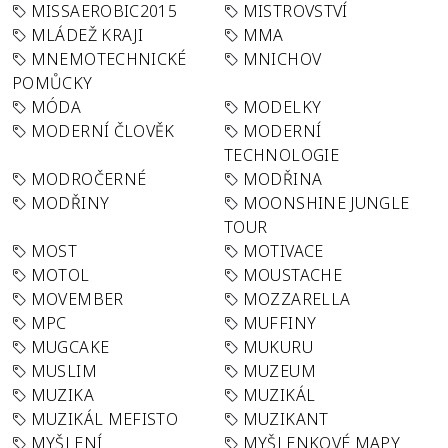
MISSAEROBIC2015
MISTROVSTVÍ
MLÁDEŽ KRAJI
MMA
MNEMOTECHNICKÉ
MNICHOV
POMŮCKY
MÓDA
MODELKY
MODERNÍ ČLOVĚK
MODERNÍ
TECHNOLOGIE
MODROČERNÉ
MODŘINA
MODŘINY
MOONSHINE JUNGLE
TOUR
MOST
MOTIVACE
MOTOL
MOUSTACHE
MOVEMBER
MOZZARELLA
MPC
MUFFINY
MUGCAKE
MUKURU
MUSLIM
MUZEUM
MUZIKA
MUZIKÁL
MUZIKÁL MEFISTO
MUZIKANT
MYŠLENÍ
MYŠLENKOVÉ MAPY