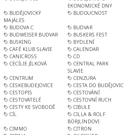
EKONOMICKÉ DNY
BUDĚJOVICKÝ
BUDOUCNOST
MAJÁLES
BUDOVA C
BUDVAR
BUDWEISER BUDVAR
BUSKERS FEST
BUSKING
BYDLENÍ
CAFÉ KLUB SLAVIE
CALENDAR
CANICROSS
CD
CECÍLIE JÍLKOVÁ
CENTRAL PARK
SLAVIE
CENTRUM
CENZURA
CESKEBUDEJOVICE
CESTA DO BUDĚJOVIC
CESTOPIS
CESTOVÁNÍ
CESTOVATELÉ
CESTOVNÍ RUCH
CESTY KE SVOBODĚ
CIBULE
CÍL
CILLA & ROLF
BÖRJLINDOVI
CIMMO
CITRON