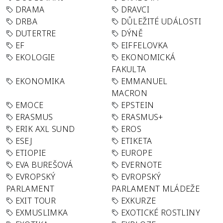
DRAMA
DRAVCI
DRBA
DŮLEŽITÉ UDÁLOSTI
DUTERTRE
DÝNĚ
EF
EIFFELOVKA
EKOLOGIE
EKONOMICKÁ
FAKULTA
EKONOMIKA
EMMANUEL
MACRON
EMOCE
EPSTEIN
ERASMUS
ERASMUS+
ERIK AXL SUND
EROS
ESEJ
ETIKETA
ETIOPIE
EUROPE
EVA BUREŠOVÁ
EVERNOTE
EVROPSKÝ
EVROPSKÝ
PARLAMENT
PARLAMENT MLÁDEŽE
EXIT TOUR
EXKURZE
EXMUSLIMKA
EXOTICKÉ ROSTLINY