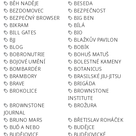
BĚH NADĚJE
BESEDA
BEZDOMOVEC
BEZPEČNOST
BEZPEČNÝ BROWSER
BIG BEN
BIKRAM
BÍLÁ
BILL GATES
BIO
BJJ
BLAŽKŮV PAVILON
BLOG
BOBÍK
BOBRONUTRIE
BOHUŠ MATUŠ
BOJOVÉ UMĚNÍ
BOLESTNÉ KAMENY
BOMBARDÉR
BOTANICUS
BRAMBORY
BRASILSKÉ JIU-JITSU
BRAVE
BRIGÁDA
BROKOLICE
BROWNSTONE
INSTITUTE
BROWNSTONE
BROŽURA
JOURNAL
BRUNO MARS
BŘETISLAV ROHÁČEK
BUĎ A NEBO
BUDĚJCE
BUDĚJOVICE
BUDĚJOVICKÉ