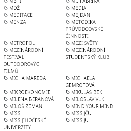
MBTI
MC FABRIKA
MDŽ
MEDIA
MEDITACE
MEJDAN
MENZA
METODIKA
PRŮVODCOVSKÉ
ČINNOSTI
METROPOL
MEZI SVĚTY
MEZINÁRODNÍ
MEZINÁRODNÍ
FESTIVAL
STUDENTSKÝ KLUB
OUTDOOROVÝCH
FILMŮ
MICHA MAREDA
MICHAELA
GEMROTOVÁ
MIKROEKONOMIE
MIKULÁŠ BEK
MILENA BERANOVÁ
MILOSLAV VLK
MILOŠ ZEMAN
MIND YOUR MIND
MISS
MISS JČU
MISS JIHOČESKÉ
MISS JU
UNIVERZITY