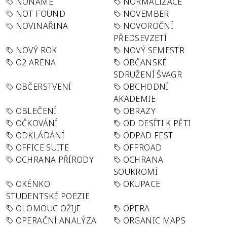
NONAME
NORMALIZACE
NOT FOUND
NOVEMBER
NOVINAŘINA
NOVOROČNÍ
PŘEDSEVZETÍ
NOVÝ ROK
NOVÝ SEMESTR
O2 ARENA
OBČANSKÉ
SDRUŽENÍ ŠVAGR
OBČERSTVENÍ
OBCHODNÍ
AKADEMIE
OBLEČENÍ
OBRAZY
OČKOVÁNÍ
OD DESÍTI K PĚTI
ODKLÁDÁNÍ
ODPAD FEST
OFFICE SUITE
OFFROAD
OCHRANA PŘÍRODY
OCHRANA
SOUKROMÍ
OKÉNKO
OKUPACE
STUDENTSKÉ POEZIE
OLOMOUC OŽIJE
OPERA
OPERAČNÍ ANALÝZA
ORGANIC MAPS