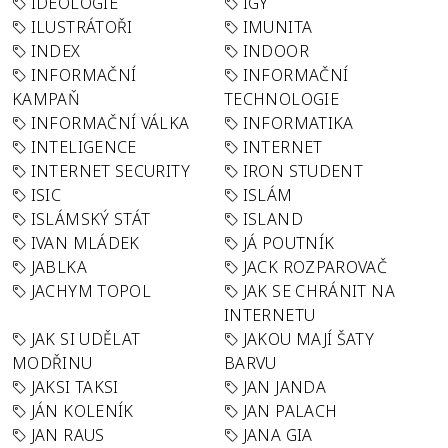
IDEOLOGIE
IGY
ILUSTRÁTOŘI
IMUNITA
INDEX
INDOOR
INFORMAČNÍ
INFORMAČNÍ
KAMPAŇ
TECHNOLOGIE
INFORMAČNÍ VÁLKA
INFORMATIKA
INTELIGENCE
INTERNET
INTERNET SECURITY
IRON STUDENT
ISIC
ISLÁM
ISLÁMSKÝ STÁT
ISLAND
IVAN MLÁDEK
JÁ POUTNÍK
JABLKA
JACK ROZPAROVAČ
JACHYM TOPOL
JAK SE CHRÁNIT NA
INTERNETU
JAK SI UDĚLAT
JAKOU MAJÍ ŠATY
MODŘINU
BARVU
JAKSI TAKSI
JAN JANDA
JÁN KOLENÍK
JAN PALACH
JAN RAUS
JANA GIA