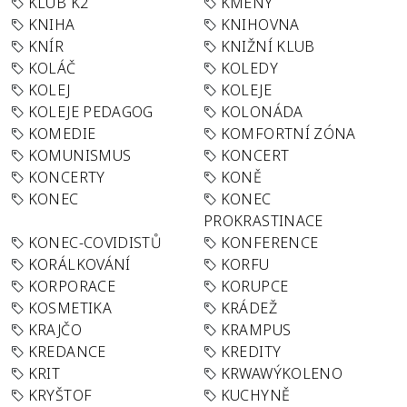
KLUB K2
KMENY
KNIHA
KNIHOVNA
KNÍR
KNIŽNÍ KLUB
KOLÁČ
KOLEDY
KOLEJ
KOLEJE
KOLEJE PEDAGOG
KOLONÁDA
KOMEDIE
KOMFORTNÍ ZÓNA
KOMUNISMUS
KONCERT
KONCERTY
KONĚ
KONEC
KONEC
PROKRASTINACE
KONEC-COVIDISTŮ
KONFERENCE
KORÁLKOVÁNÍ
KORFU
KORPORACE
KORUPCE
KOSMETIKA
KRÁDEŽ
KRAJČO
KRAMPUS
KREDANCE
KREDITY
KRIT
KRWAWÝKOLENO
KRYŠTOF
KUCHYNĚ