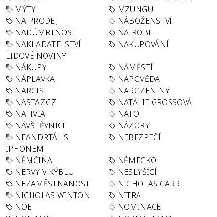
MÝTY
MZUNGU
NA PRODEJ
NÁBOŽENSTVÍ
NADÚMRTNOST
NAIROBI
NAKLADATELSTVÍ
NAKUPOVÁNÍ
LIDOVÉ NOVINY
NÁKUPY
NÁMĚSTÍ
NÁPLAVKA
NÁPOVĚDA
NARCIS
NAROZENINY
NASTAZ.CZ
NATÁLIE GROSSOVÁ
NATIVIA
NATO
NÁVŠTĚVNÍCI
NÁZORY
NEANDRTÁL S
NEBEZPEČÍ
IPHONEM
NĚMČINA
NĚMECKO
NERVY V KÝBLU
NESLYŠÍCÍ
NEZAMĚSTNANOST
NICHOLAS CARR
NICHOLAS WINTON
NITRA
NOE
NOMINACE