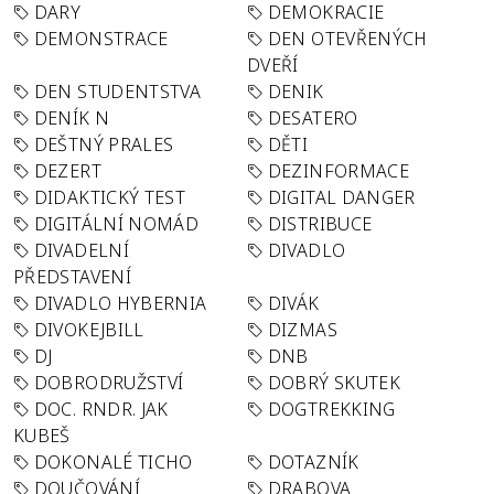
DARY
DEMOKRACIE
DEMONSTRACE
DEN OTEVŘENÝCH
DVEŘÍ
DEN STUDENTSTVA
DENIK
DENÍK N
DESATERO
DEŠTNÝ PRALES
DĚTI
DEZERT
DEZINFORMACE
DIDAKTICKÝ TEST
DIGITAL DANGER
DIGITÁLNÍ NOMÁD
DISTRIBUCE
DIVADELNÍ
DIVADLO
PŘEDSTAVENÍ
DIVADLO HYBERNIA
DIVÁK
DIVOKEJBILL
DIZMAS
DJ
DNB
DOBRODRUŽSTVÍ
DOBRÝ SKUTEK
DOC. RNDR. JAK
DOGTREKKING
KUBEŠ
DOKONALÉ TICHO
DOTAZNÍK
DOUČOVÁNÍ
DRABOVA