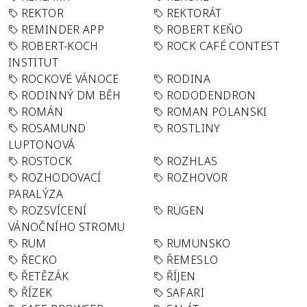
REKTOR
REKTORÁT
REMINDER APP
ROBERT KEŇO
ROBERT-KOCH
ROCK CAFÉ CONTEST
INSTITUT
ROCKOVÉ VÁNOCE
RODINA
RODINNÝ DM BĚH
RODODENDRON
ROMÁN
ROMAN POLANSKI
ROSAMUND
ROSTLINY
LUPTONOVÁ
ROSTOCK
ROZHLAS
ROZHODOVACÍ
ROZHOVOR
PARALÝZA
ROZSVÍCENÍ
RÜGEN
VÁNOČNÍHO STROMU
RUM
RUMUNSKO
ŘECKO
ŘEMESLO
ŘETĚZÁK
ŘÍJEN
ŘÍZEK
SAFARI