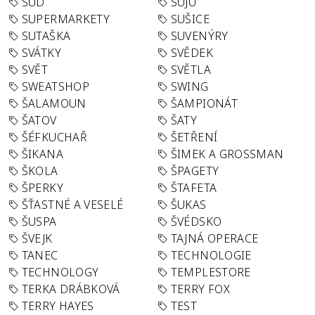
SUD
SUJU
SUPERMARKETY
SUŠICE
SUTAŠKA
SUVENÝRY
SVÁTKY
SVĚDEK
SVĚT
SVĚTLA
SWEATSHOP
SWING
ŠALAMOUN
ŠAMPIONÁT
ŠATOV
ŠATY
ŠÉFKUCHAŘ
ŠETŘENÍ
ŠIKANA
ŠIMEK A GROSSMAN
ŠKOLA
ŠPAGETY
ŠPERKY
ŠTAFETA
ŠŤASTNÉ A VESELÉ
ŠUKAS
ŠUSPA
ŠVÉDSKO
ŠVEJK
TAJNÁ OPERACE
TANEC
TECHNOLOGIE
TECHNOLOGY
TEMPLESTORE
TERKA DRÁBKOVÁ
TERRY FOX
TERRY HAYES
TEST