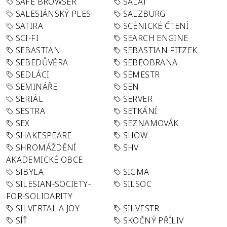
SAFE BROWSER
SALÁT
SALESIÁNSKÝ PLES
SALZBURG
SATIRA
SCÉNICKÉ ČTENÍ
SCI-FI
SEARCH ENGINE
SEBASTIAN
SEBASTIAN FITZEK
SEBEDŮVĚRA
SEBEOBRANA
SEDLÁCI
SEMESTR
SEMINÁŘE
SEN
SERIÁL
SERVER
SESTRA
SETKÁNÍ
SEX
SEZNAMOVÁK
SHAKESPEARE
SHOW
SHROMÁŽDĚNÍ
SHV
AKADEMICKÉ OBCE
SIBYLA
SIGMA
SILESIAN-SOCIETY-
SILSOC
FOR-SOLIDARITY
SILVERTAL A JOY
SILVESTR
SÍŤ
SKOČNÝ PŘÍLIV