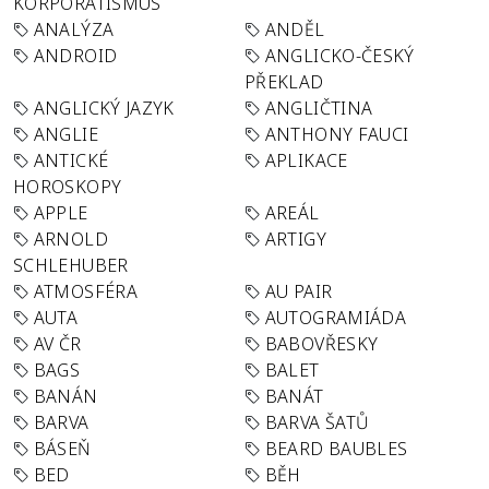
KORPORATISMUS
ANALÝZA
ANDĚL
ANDROID
ANGLICKO-ČESKÝ
PŘEKLAD
ANGLICKÝ JAZYK
ANGLIČTINA
ANGLIE
ANTHONY FAUCI
ANTICKÉ
APLIKACE
HOROSKOPY
APPLE
AREÁL
ARNOLD
ARTIGY
SCHLEHUBER
ATMOSFÉRA
AU PAIR
AUTA
AUTOGRAMIÁDA
AV ČR
BABOVŘESKY
BAGS
BALET
BANÁN
BANÁT
BARVA
BARVA ŠATŮ
BÁSEŇ
BEARD BAUBLES
BED
BĚH