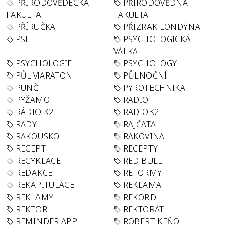
PŘÍRODOVĚDECKÁ
PŘÍRODOVĚDNÁ
FAKULTA
FAKULTA
PŘÍRUČKA
PŘÍZRAK LONDÝNA
PSI
PSYCHOLOGICKÁ
VÁLKA
PSYCHOLOGIE
PSYCHOLOGY
PŮLMARATON
PŮLNOČNÍ
PUNČ
PYROTECHNIKA
PYŽAMO
RADIO
RÁDIO K2
RADIOK2
RADY
RAJČATA
RAKOUSKO
RAKOVINA
RECEPT
RECEPTY
RECYKLACE
RED BULL
REDAKCE
REFORMY
REKAPITULACE
REKLAMA
REKLAMY
REKORD
REKTOR
REKTORÁT
REMINDER APP
ROBERT KEŇO