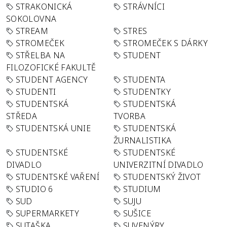
STRAKONICKÁ
STRÁVNÍCI
SOKOLOVNA
STREAM
STRES
STROMEČEK
STROMEČEK S DÁRKY
STŘELBA NA
STUDENT
FILOZOFICKÉ FAKULTĚ
STUDENT AGENCY
STUDENTA
STUDENTI
STUDENTKY
STUDENTSKÁ
STUDENTSKÁ
STŘEDA
TVORBA
STUDENTSKÁ UNIE
STUDENTSKÁ
ŽURNALISTIKA
STUDENTSKÉ
STUDENTSKÉ
DIVADLO
UNIVERZITNÍ DIVADLO
STUDENTSKÉ VAŘENÍ
STUDENTSKÝ ŽIVOT
STUDIO 6
STUDIUM
SUD
SUJU
SUPERMARKETY
SUŠICE
SUTAŠKA
SUVENÝRY