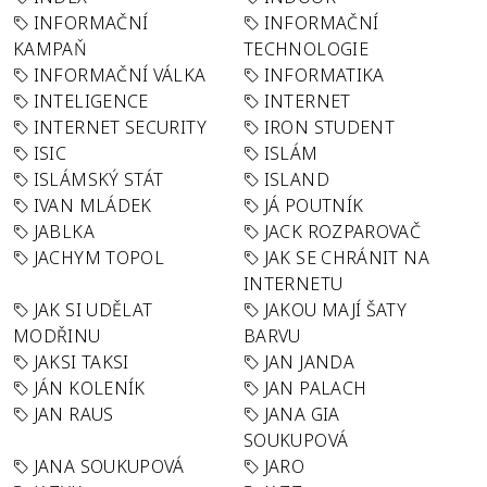
INFORMAČNÍ
INFORMAČNÍ
KAMPAŇ
TECHNOLOGIE
INFORMAČNÍ VÁLKA
INFORMATIKA
INTELIGENCE
INTERNET
INTERNET SECURITY
IRON STUDENT
ISIC
ISLÁM
ISLÁMSKÝ STÁT
ISLAND
IVAN MLÁDEK
JÁ POUTNÍK
JABLKA
JACK ROZPAROVAČ
JACHYM TOPOL
JAK SE CHRÁNIT NA
INTERNETU
JAK SI UDĚLAT
JAKOU MAJÍ ŠATY
MODŘINU
BARVU
JAKSI TAKSI
JAN JANDA
JÁN KOLENÍK
JAN PALACH
JAN RAUS
JANA GIA
SOUKUPOVÁ
JANA SOUKUPOVÁ
JARO