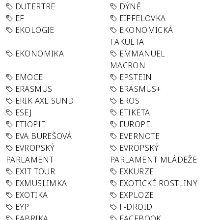
DUTERTRE
DÝNĚ
EF
EIFFELOVKA
EKOLOGIE
EKONOMICKÁ
FAKULTA
EKONOMIKA
EMMANUEL
MACRON
EMOCE
EPSTEIN
ERASMUS
ERASMUS+
ERIK AXL SUND
EROS
ESEJ
ETIKETA
ETIOPIE
EUROPE
EVA BUREŠOVÁ
EVERNOTE
EVROPSKÝ
EVROPSKÝ
PARLAMENT
PARLAMENT MLÁDEŽE
EXIT TOUR
EXKURZE
EXMUSLIMKA
EXOTICKÉ ROSTLINY
EXOTIKA
EXPLOZE
EYP
F-DROID
FABRIKA
FACEBOOK