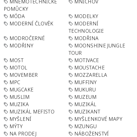
MNEMOTECHNICKÉ
MNICHOV
POMŮCKY
MÓDA
MODELKY
MODERNÍ ČLOVĚK
MODERNÍ
TECHNOLOGIE
MODROČERNÉ
MODŘINA
MODŘINY
MOONSHINE JUNGLE
TOUR
MOST
MOTIVACE
MOTOL
MOUSTACHE
MOVEMBER
MOZZARELLA
MPC
MUFFINY
MUGCAKE
MUKURU
MUSLIM
MUZEUM
MUZIKA
MUZIKÁL
MUZIKÁL MEFISTO
MUZIKANT
MYŠLENÍ
MYŠLENKOVÉ MAPY
MÝTY
MZUNGU
NA PRODEJ
NÁBOŽENSTVÍ