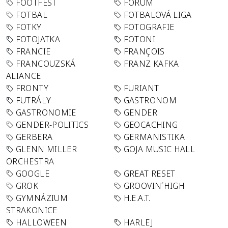
FOOTFEST
FORUM
FOTBAL
FOTBALOVÁ LIGA
FOTKY
FOTOGRAFIE
FOTOJATKA
FOTONI
FRANCIE
FRANÇOIS
FRANCOUZSKÁ
FRANZ KAFKA
ALIANCE
FRONTY
FURIANT
FUTRÁLY
GASTRONOM
GASTRONOMIE
GENDER
GENDER-POLITICS
GEOCACHING
GERBERA
GERMANISTIKA
GLENN MILLER
GOJA MUSIC HALL
ORCHESTRA
GOOGLE
GREAT RESET
GROK
GROOVIN´HIGH
GYMNÁZIUM
H.E.A.T.
STRAKONICE
HALLOWEEN
HARLEJ