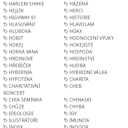
HARLEM SHAKE
HÁZENÁ
HEJLÍK
HERCI
HIGHWAY 61
HISTORIE
HLASOVÁNÍ
HLAVOLAM
HLUBOKÁ
HOAX
HOBIT
HODNOCENÍ VÝUKY
HOKEJ
HOKEJISTÉ
HORKÁ VANA
HOSPODA
HRDINOVÉ
HRDINSTVÍ
HŘEBÍČEK
HUDBA
HYBERNIA
HYBRIDNÍ VÁLKA
HYPOTÉKA
CHARITA
CHARITATIVNÍ
CHEB
KONCERT
CHIA SEMÍNKA
CHINASKI
CHŮZE
CHYBA
IDEOLOGIE
IGY
ILUSTRÁTOŘI
IMUNITA
INDEX
INDOOR