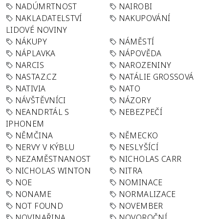
NADÚMRTNOST
NAIROBI
NAKLADATELSTVÍ
NAKUPOVÁNÍ
LIDOVÉ NOVINY
NÁKUPY
NÁMĚSTÍ
NÁPLAVKA
NÁPOVĚDA
NARCIS
NAROZENINY
NASTAZ.CZ
NATÁLIE GROSSOVÁ
NATIVIA
NATO
NÁVŠTĚVNÍCI
NÁZORY
NEANDRTÁL S
NEBEZPEČÍ
IPHONEM
NĚMČINA
NĚMECKO
NERVY V KÝBLU
NESLYŠÍCÍ
NEZAMĚSTNANOST
NICHOLAS CARR
NICHOLAS WINTON
NITRA
NOE
NOMINACE
NONAME
NORMALIZACE
NOT FOUND
NOVEMBER
NOVINAŘINA
NOVOROČNÍ