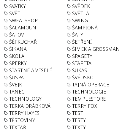
SVÁTKY
SVĚDEK
SVĚT
SVĚTLA
SWEATSHOP
SWING
ŠALAMOUN
ŠAMPIONÁT
ŠATOV
ŠATY
ŠÉFKUCHAŘ
ŠETŘENÍ
ŠIKANA
ŠIMEK A GROSSMAN
ŠKOLA
ŠPAGETY
ŠPERKY
ŠTAFETA
ŠŤASTNÉ A VESELÉ
ŠUKAS
ŠUSPA
ŠVÉDSKO
ŠVEJK
TAJNÁ OPERACE
TANEC
TECHNOLOGIE
TECHNOLOGY
TEMPLESTORE
TERKA DRÁBKOVÁ
TERRY FOX
TERRY HAYES
TEST
TĚSTOVINY
TESTY
TEXTAŘ
TEXTY