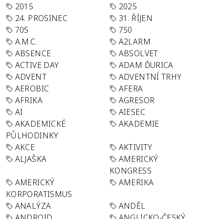
2015
2025
24. PROSINEC
31. ŘÍJEN
70S
750
A.M.C.
A2LARM
ABSENCE
ABSOLVET
ACTIVE DAY
ADAM ĎURICA
ADVENT
ADVENTNÍ TRHY
AEROBIC
AFERA
AFRIKA
AGRESOR
AI
AIESEC
AKADEMICKÉ
AKADEMIE
PŮLHODINKY
AKCE
AKTIVITY
ALJAŠKA
AMERICKÝ
KONGRESS
AMERICKÝ
AMERIKA
KORPORATISMUS
ANALÝZA
ANDĚL
ANDROID
ANGLICKO-ČESKÝ