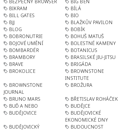
BEZPEČNÝ BROWSER
BIG BEN
BIKRAM
BÍLÁ
BILL GATES
BIO
BJJ
BLAŽKŮV PAVILON
BLOG
BOBÍK
BOBRONUTRIE
BOHUŠ MATUŠ
BOJOVÉ UMĚNÍ
BOLESTNÉ KAMENY
BOMBARDÉR
BOTANICUS
BRAMBORY
BRASILSKÉ JIU-JITSU
BRAVE
BRIGÁDA
BROKOLICE
BROWNSTONE
INSTITUTE
BROWNSTONE
BROŽURA
JOURNAL
BRUNO MARS
BŘETISLAV ROHÁČEK
BUĎ A NEBO
BUDĚJCE
BUDĚJOVICE
BUDĚJOVICKÉ
EKONOMICKÉ DNY
BUDĚJOVICKÝ
BUDOUCNOST