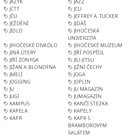
JAZYK
JAZZ
JCTT
JCU
JČU
JEFFREY A. TUCKER
JEŽDĚNÍ
JIDÁŠ
JÍDLO
JIHOČESKÁ
UNIVERZITA
JIHOČESKÉ DIVADLO
JIHOČESKÉ MUZEUM
JINÁ ÚTERÝ
JÍŘÍ POSPÍŠIL
JIŘÍ ZONYGA
JIU-JITSU
JIŽAN A BLONDÝNA
JIŽNÍ ČECHY
JMELÍ
JOGA
JOGGING
JOPLIN
JU
JU MAGAZÍN
JUGI
JUMAGAZÍN
KAMPUS
KANČÍ STEZKA
KAPELA
KAPELY
KAPR
KAPR S
BRAMBOROVÝM
SALÁTEM