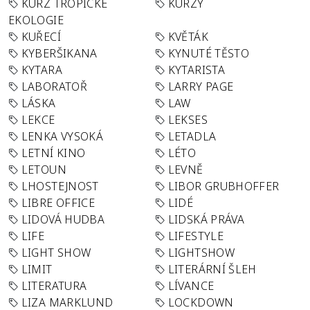
KURZ TROPICKÉ
KURZY
EKOLOGIE
KUŘECÍ
KVĚTÁK
KYBERŠIKANA
KYNUTÉ TĚSTO
KYTARA
KYTARISTA
LABORATOŘ
LARRY PAGE
LÁSKA
LAW
LEKCE
LEKSES
LENKA VYSOKÁ
LETADLA
LETNÍ KINO
LÉTO
LETOUN
LEVNĚ
LHOSTEJNOST
LIBOR GRUBHOFFER
LIBRE OFFICE
LIDÉ
LIDOVÁ HUDBA
LIDSKÁ PRÁVA
LIFE
LIFESTYLE
LIGHT SHOW
LIGHTSHOW
LIMIT
LITERÁRNÍ ŠLEH
LITERATURA
LÍVANCE
LIZA MARKLUND
LOCKDOWN