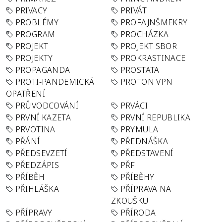
PRIVACY
PRIVÁT
PROBLÉMY
PROFAJNŠMEKRY
PROGRAM
PROCHÁZKA
PROJEKT
PROJEKT SBOR
PROJEKTY
PROKRASTINACE
PROPAGANDA
PROSTATA
PROTI-PANDEMICKÁ
PROTON VPN
OPATŘENÍ
PRŮVODCOVÁNÍ
PRVÁCI
PRVNÍ KAZETA
PRVNÍ REPUBLIKA
PRVOTINA
PRYMULA
PŘÁNÍ
PŘEDNÁŠKA
PŘEDSEVZETÍ
PŘEDSTAVENÍ
PŘEDZÁPIS
PŘF
PŘÍBĚH
PŘÍBĚHY
PŘIHLÁŠKA
PŘÍPRAVA NA
ZKOUŠKU
PŘÍPRAVY
PŘÍRODA