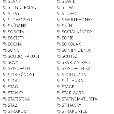
SLANÝ
SLÁVIE
SLENDERMAN
SLEVA
SLEVY
SLOVÁCI
SLOVENSKO
SMARTPHONES
SNÍDANĚ
SNÍH
SOBOTA
SOCIÁLNÍ VĚDY
SOCIETY
SOFIE
SOCHA
SOKOLÁK
SONG
SONJIN DENÍK
SOUBOJ FAKULT
SOUTĚŽ
SOVY
SPARTAN RACE
SPISOVATEL
SPISOVATELKA
SPOLEČNOST
SPOLUJIZDA
SPORT
SRÍ LANKA
STAG
STAGE
STÁNKY
STAR WARS
STATISTIKA
STÁTNÍ MATURITA
STÁŽ
STÍHAČKY
STRAKOM
STRAKONICE