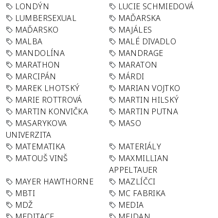
LONDÝN
LUCIE SCHMIEDOVÁ
LUMBERSEXUAL
MAĎARSKA
MAĎARSKO
MAJÁLES
MALBA
MALÉ DIVADLO
MANDOLÍNA
MANDRAGE
MARATHON
MARATON
MARCIPÁN
MÁRDI
MAREK LHOTSKÝ
MARIAN VOJTKO
MARIE ROTTROVÁ
MARTIN HILSKÝ
MARTIN KONVIČKA
MARTIN PUTNA
MASARYKOVA
MASO
UNIVERZITA
MATEMATIKA
MATERIÁLY
MATOUŠ VINŠ
MAXMILLIAN
APPELTAUER
MAYER HAWTHORNE
MAZLÍČCI
MBTI
MC FABRIKA
MDŽ
MEDIA
MEDITACE
MEJDAN