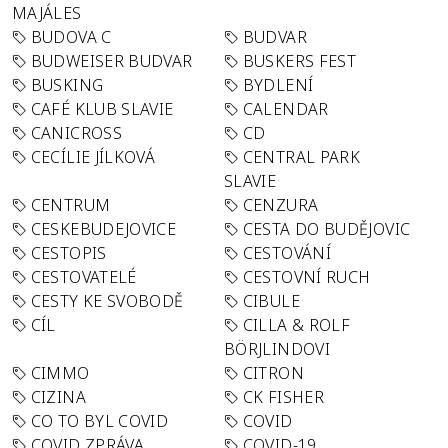
MAJÁLES
BUDOVA C
BUDVAR
BUDWEISER BUDVAR
BUSKERS FEST
BUSKING
BYDLENÍ
CAFÉ KLUB SLAVIE
CALENDAR
CANICROSS
CD
CECÍLIE JÍLKOVÁ
CENTRAL PARK
SLAVIE
CENTRUM
CENZURA
CESKEBUDEJOVICE
CESTA DO BUDĚJOVIC
CESTOPIS
CESTOVÁNÍ
CESTOVATELÉ
CESTOVNÍ RUCH
CESTY KE SVOBODĚ
CIBULE
CÍL
CILLA & ROLF
BÖRJLINDOVI
CIMMO
CITRON
CIZINA
CK FISHER
CO TO BYL COVID
COVID
COVID ZPRÁVA
COVID-19