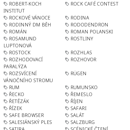
ROBERT-KOCH
ROCK CAFÉ CONTEST
INSTITUT
ROCKOVÉ VÁNOCE
RODINA
RODINNÝ DM BĚH
RODODENDRON
ROMÁN
ROMAN POLANSKI
ROSAMUND
ROSTLINY
LUPTONOVÁ
ROSTOCK
ROZHLAS
ROZHODOVACÍ
ROZHOVOR
PARALÝZA
ROZSVÍCENÍ
RÜGEN
VÁNOČNÍHO STROMU
RUM
RUMUNSKO
ŘECKO
ŘEMESLO
ŘETĚZÁK
ŘÍJEN
ŘÍZEK
SAFARI
SAFE BROWSER
SALÁT
SALESIÁNSKÝ PLES
SALZBURG
SATIRA
SCÉNICKÉ ČTENÍ