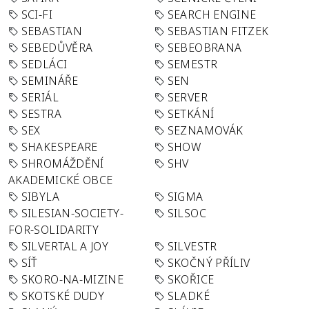
SCI-FI
SEARCH ENGINE
SEBASTIAN
SEBASTIAN FITZEK
SEBEDŮVĚRA
SEBEOBRANA
SEDLÁCI
SEMESTR
SEMINÁŘE
SEN
SERIÁL
SERVER
SESTRA
SETKÁNÍ
SEX
SEZNAMOVÁK
SHAKESPEARE
SHOW
SHROMÁŽDĚNÍ
SHV
AKADEMICKÉ OBCE
SIBYLA
SIGMA
SILESIAN-SOCIETY-
SILSOC
FOR-SOLIDARITY
SILVERTAL A JOY
SILVESTR
SÍŤ
SKOČNÝ PŘÍLIV
SKORO-NA-MIZINE
SKOŘICE
SKOTSKÉ DUDY
SLADKÉ