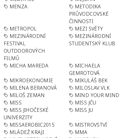
MENZA
METODIKA
PRŮVODCOVSKÉ
ČINNOSTI
METROPOL
MEZI SVĚTY
MEZINÁRODNÍ
MEZINÁRODNÍ
FESTIVAL
STUDENTSKÝ KLUB
OUTDOOROVÝCH
FILMŮ
MICHA MAREDA
MICHAELA
GEMROTOVÁ
MIKROEKONOMIE
MIKULÁŠ BEK
MILENA BERANOVÁ
MILOSLAV VLK
MILOŠ ZEMAN
MIND YOUR MIND
MISS
MISS JČU
MISS JIHOČESKÉ
MISS JU
UNIVERZITY
MISSAEROBIC2015
MISTROVSTVÍ
MLÁDEŽ KRAJI
MMA