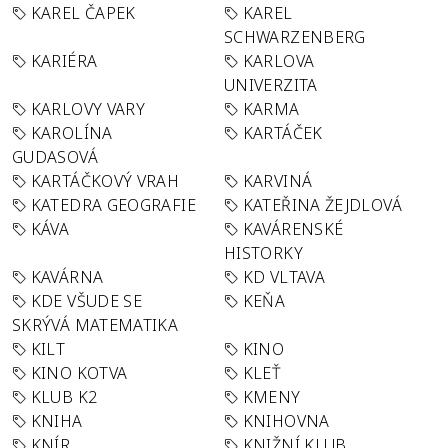
KAREL ČAPEK
KAREL
SCHWARZENBERG
KARIÉRA
KARLOVA
UNIVERZITA
KARLOVY VARY
KARMA
KAROLÍNA
KARTÁČEK
GUDASOVÁ
KARTÁČKOVÝ VRAH
KARVINÁ
KATEDRA GEOGRAFIE
KATEŘINA ŽEJDLOVÁ
KÁVA
KAVÁRENSKÉ
HISTORKY
KAVÁRNA
KD VLTAVA
KDE VŠUDE SE
KEŇA
SKRÝVÁ MATEMATIKA
KILT
KINO
KINO KOTVA
KLEŤ
KLUB K2
KMENY
KNIHA
KNIHOVNA
KNÍR
KNIŽNÍ KLUB