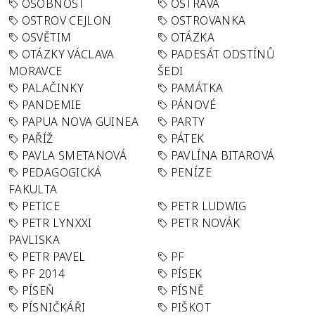
OSOBNOST
OSTRAVA
OSTROV CEJLON
OSTROVANKA
OSVĚTIM
OTÁZKA
OTÁZKY VÁCLAVA
PADESÁT ODSTÍNŮ
MORAVCE
ŠEDI
PALAČINKY
PAMÁTKA
PANDEMIE
PÁNOVÉ
PAPUA NOVA GUINEA
PARTY
PAŘÍŽ
PÁTEK
PAVLA SMETANOVÁ
PAVLÍNA BITAROVÁ
PEDAGOGICKÁ
PENÍZE
FAKULTA
PETICE
PETR LUDWIG
PETR LYNXXI
PETR NOVÁK
PAVLISKA
PETR PAVEL
PF
PF 2014
PÍSEK
PÍSEŇ
PÍSNĚ
PÍSNIČKÁŘI
PIŠKOT