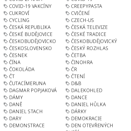
COVID-19 VAKCÍNY
CREEPYPASTA
CUKROVÍ
CVIČENÍ
CYCLING
CZECH-US
ČESKÁ REPUBLIKA
ČESKÁ TELEVIZE
ČESKÉ BUDĚJOVICE
ČESKÉ TRADICE
ČESKOBUDĚJOVICKO
ČESKOBUDĚJOVICKÝ
ČESKOSLOVENSKO
ČESKÝ ROZHLAS
ČESNEK
ČETBA
ČÍNA
ČINOHRA
ČOKOLÁDA
ČR
ČT
ČTENÍ
ČUTACÍMERUNA
D&B
DAGMAR POPJAKOVÁ
DALEKOHLED
DÁMY
DANCE
DANĚ
DANIEL HŮLKA
DANIEL STACH
DÁRKY
DARY
DEMOKRACIE
DEMONSTRACE
DEN OTEVŘENÝCH