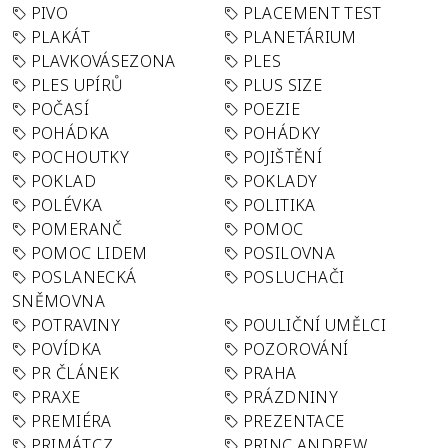
PIVO
PLACEMENT TEST
PLAKÁT
PLANETÁRIUM
PLAVKOVÁSEZONA
PLES
PLES UPÍRŮ
PLUS SIZE
POČASÍ
POEZIE
POHÁDKA
POHÁDKY
POCHOUTKY
POJIŠTĚNÍ
POKLAD
POKLADY
POLÉVKA
POLITIKA
POMERANČ
POMOC
POMOC LIDEM
POSILOVNA
POSLANECKÁ
POSLUCHAČI
SNĚMOVNA
POTRAVINY
POULIČNÍ UMĚLCI
POVÍDKA
POZOROVÁNÍ
PR ČLÁNEK
PRAHA
PRAXE
PRÁZDNINY
PREMIÉRA
PREZENTACE
PRIMÁT.CZ
PRINC ANDREW