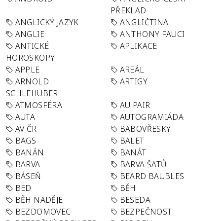
PŘEKLAD
ANGLICKÝ JAZYK
ANGLIČTINA
ANGLIE
ANTHONY FAUCI
ANTICKÉ
APLIKACE
HOROSKOPY
APPLE
AREÁL
ARNOLD
ARTIGY
SCHLEHUBER
ATMOSFÉRA
AU PAIR
AUTA
AUTOGRAMIÁDA
AV ČR
BABOVŘESKY
BAGS
BALET
BANÁN
BANÁT
BARVA
BARVA ŠATŮ
BÁSEŇ
BEARD BAUBLES
BED
BĚH
BĚH NADĚJE
BESEDA
BEZDOMOVEC
BEZPEČNOST