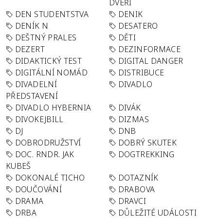
DVEŘÍ
DEN STUDENTSTVA
DENIK
DENÍK N
DESATERO
DEŠTNÝ PRALES
DĚTI
DEZERT
DEZINFORMACE
DIDAKTICKÝ TEST
DIGITAL DANGER
DIGITÁLNÍ NOMÁD
DISTRIBUCE
DIVADELNÍ
DIVADLO
PŘEDSTAVENÍ
DIVADLO HYBERNIA
DIVÁK
DIVOKEJBILL
DIZMAS
DJ
DNB
DOBRODRUŽSTVÍ
DOBRÝ SKUTEK
DOC. RNDR. JAK
DOGTREKKING
KUBEŠ
DOKONALÉ TICHO
DOTAZNÍK
DOUČOVÁNÍ
DRABOVA
DRAMA
DRAVCI
DRBA
DŮLEŽITÉ UDÁLOSTI