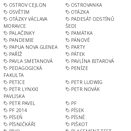
OSTROV CEJLON
OSTROVANKA
OSVĚTIM
OTÁZKA
OTÁZKY VÁCLAVA
PADESÁT ODSTÍNŮ
MORAVCE
ŠEDI
PALAČINKY
PAMÁTKA
PANDEMIE
PÁNOVÉ
PAPUA NOVA GUINEA
PARTY
PAŘÍŽ
PÁTEK
PAVLA SMETANOVÁ
PAVLÍNA BITAROVÁ
PEDAGOGICKÁ
PENÍZE
FAKULTA
PETICE
PETR LUDWIG
PETR LYNXXI
PETR NOVÁK
PAVLISKA
PETR PAVEL
PF
PF 2014
PÍSEK
PÍSEŇ
PÍSNĚ
PÍSNIČKÁŘI
PIŠKOT