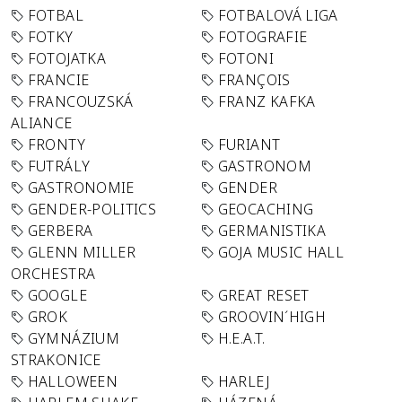
FOTBAL
FOTBALOVÁ LIGA
FOTKY
FOTOGRAFIE
FOTOJATKA
FOTONI
FRANCIE
FRANÇOIS
FRANCOUZSKÁ
FRANZ KAFKA
ALIANCE
FRONTY
FURIANT
FUTRÁLY
GASTRONOM
GASTRONOMIE
GENDER
GENDER-POLITICS
GEOCACHING
GERBERA
GERMANISTIKA
GLENN MILLER
GOJA MUSIC HALL
ORCHESTRA
GOOGLE
GREAT RESET
GROK
GROOVIN´HIGH
GYMNÁZIUM
H.E.A.T.
STRAKONICE
HALLOWEEN
HARLEJ