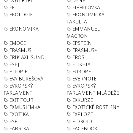
DUTERTRE
DÝNĚ
EF
EIFFELOVKA
EKOLOGIE
EKONOMICKÁ
FAKULTA
EKONOMIKA
EMMANUEL
MACRON
EMOCE
EPSTEIN
ERASMUS
ERASMUS+
ERIK AXL SUND
EROS
ESEJ
ETIKETA
ETIOPIE
EUROPE
EVA BUREŠOVÁ
EVERNOTE
EVROPSKÝ
EVROPSKÝ
PARLAMENT
PARLAMENT MLÁDEŽE
EXIT TOUR
EXKURZE
EXMUSLIMKA
EXOTICKÉ ROSTLINY
EXOTIKA
EXPLOZE
EYP
F-DROID
FABRIKA
FACEBOOK