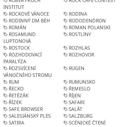
ROBERT-KOCH
ROCK CAFÉ CONTEST
INSTITUT
ROCKOVÉ VÁNOCE
RODINA
RODINNÝ DM BĚH
RODODENDRON
ROMÁN
ROMAN POLANSKI
ROSAMUND
ROSTLINY
LUPTONOVÁ
ROSTOCK
ROZHLAS
ROZHODOVACÍ
ROZHOVOR
PARALÝZA
ROZSVÍCENÍ
RÜGEN
VÁNOČNÍHO STROMU
RUM
RUMUNSKO
ŘECKO
ŘEMESLO
ŘETĚZÁK
ŘÍJEN
ŘÍZEK
SAFARI
SAFE BROWSER
SALÁT
SALESIÁNSKÝ PLES
SALZBURG
SATIRA
SCÉNICKÉ ČTENÍ