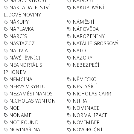
NADÚMRTNOST
NAIROBI
NAKLADATELSTVÍ
NAKUPOVÁNÍ
LIDOVÉ NOVINY
NÁKUPY
NÁMĚSTÍ
NÁPLAVKA
NÁPOVĚDA
NARCIS
NAROZENINY
NASTAZ.CZ
NATÁLIE GROSSOVÁ
NATIVIA
NATO
NÁVŠTĚVNÍCI
NÁZORY
NEANDRTÁL S
NEBEZPEČÍ
IPHONEM
NĚMČINA
NĚMECKO
NERVY V KÝBLU
NESLYŠÍCÍ
NEZAMĚSTNANOST
NICHOLAS CARR
NICHOLAS WINTON
NITRA
NOE
NOMINACE
NONAME
NORMALIZACE
NOT FOUND
NOVEMBER
NOVINAŘINA
NOVOROČNÍ