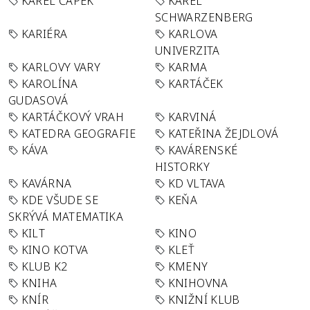
KAREL ČAPEK
KAREL
SCHWARZENBERG
KARIÉRA
KARLOVA
UNIVERZITA
KARLOVY VARY
KARMA
KAROLÍNA
KARTÁČEK
GUDASOVÁ
KARTÁČKOVÝ VRAH
KARVINÁ
KATEDRA GEOGRAFIE
KATEŘINA ŽEJDLOVÁ
KÁVA
KAVÁRENSKÉ
HISTORKY
KAVÁRNA
KD VLTAVA
KDE VŠUDE SE
KEŇA
SKRÝVÁ MATEMATIKA
KILT
KINO
KINO KOTVA
KLEŤ
KLUB K2
KMENY
KNIHA
KNIHOVNA
KNÍR
KNIŽNÍ KLUB