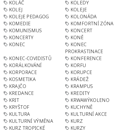
KOLÁČ
KOLEDY
KOLEJ
KOLEJE
KOLEJE PEDAGOG
KOLONÁDA
KOMEDIE
KOMFORTNÍ ZÓNA
KOMUNISMUS
KONCERT
KONCERTY
KONĚ
KONEC
KONEC
PROKRASTINACE
KONEC-COVIDISTŮ
KONFERENCE
KORÁLKOVÁNÍ
KORFU
KORPORACE
KORUPCE
KOSMETIKA
KRÁDEŽ
KRAJČO
KRAMPUS
KREDANCE
KREDITY
KRIT
KRWAWÝKOLENO
KRYŠTOF
KUCHYNĚ
KULTURA
KULTURNÍ AKCE
KULTURNÍ VÝMĚNA
KURZ
KURZ TROPICKÉ
KURZY