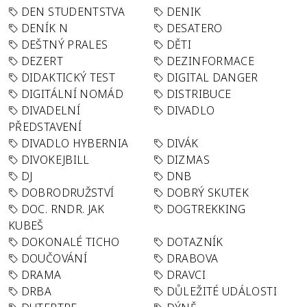
DEN STUDENTSTVA
DENIK
DENÍK N
DESATERO
DEŠTNÝ PRALES
DĚTI
DEZERT
DEZINFORMACE
DIDAKTICKÝ TEST
DIGITAL DANGER
DIGITÁLNÍ NOMÁD
DISTRIBUCE
DIVADELNÍ
DIVADLO
PŘEDSTAVENÍ
DIVADLO HYBERNIA
DIVÁK
DIVOKEJBILL
DIZMAS
DJ
DNB
DOBRODRUŽSTVÍ
DOBRÝ SKUTEK
DOC. RNDR. JAK
DOGTREKKING
KUBEŠ
DOKONALÉ TICHO
DOTAZNÍK
DOUČOVÁNÍ
DRABOVA
DRAMA
DRAVCI
DRBA
DŮLEŽITÉ UDÁLOSTI