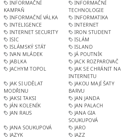
INFORMAČNÍ
INFORMAČNÍ
KAMPAŇ
TECHNOLOGIE
INFORMAČNÍ VÁLKA
INFORMATIKA
INTELIGENCE
INTERNET
INTERNET SECURITY
IRON STUDENT
ISIC
ISLÁM
ISLÁMSKÝ STÁT
ISLAND
IVAN MLÁDEK
JÁ POUTNÍK
JABLKA
JACK ROZPAROVAČ
JACHYM TOPOL
JAK SE CHRÁNIT NA
INTERNETU
JAK SI UDĚLAT
JAKOU MAJÍ ŠATY
MODŘINU
BARVU
JAKSI TAKSI
JAN JANDA
JÁN KOLENÍK
JAN PALACH
JAN RAUS
JANA GIA
SOUKUPOVÁ
JANA SOUKUPOVÁ
JARO
JAZYK
JAZZ