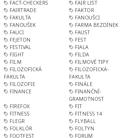
FACT-CHECKERS
FAIR LIST
FAIRTRADE
FAKTOR
FAKULTA
FANOUŠCI
FANOUŠEK
FARMA BEZDÍNEK
FAUCI
FAUST
FEJETON
FEST
FESTIVAL
FIALA
FIGHT
FILDA
FILM
FILMOVÉ TIPY
FILOZOFICKÁ
FILOZOFICKÁ-
FAKULTA
FAKULTA
FILOZOFIE
FINÁLE
FINANCE
FINANČNÍ-
GRAMOTNOST
FIREFOX
FIT
FITNESS
FITNESS 14
FLEGR
FLYBALL
FOLKLÓR
FOLTYN
FOOTFEST
FORUM