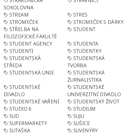
STRAKONICKÁ
STRÁVNÍCI
SOKOLOVNA
STREAM
STRES
STROMEČEK
STROMEČEK S DÁRKY
STŘELBA NA
STUDENT
FILOZOFICKÉ FAKULTĚ
STUDENT AGENCY
STUDENTA
STUDENTI
STUDENTKY
STUDENTSKÁ
STUDENTSKÁ
STŘEDA
TVORBA
STUDENTSKÁ UNIE
STUDENTSKÁ
ŽURNALISTIKA
STUDENTSKÉ
STUDENTSKÉ
DIVADLO
UNIVERZITNÍ DIVADLO
STUDENTSKÉ VAŘENÍ
STUDENTSKÝ ŽIVOT
STUDIO 6
STUDIUM
SUD
SUJU
SUPERMARKETY
SUŠICE
SUTAŠKA
SUVENÝRY