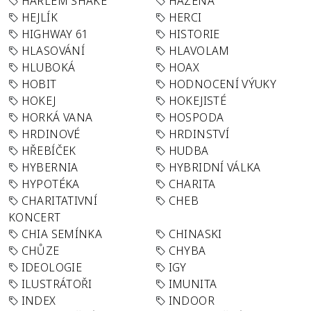
HARLEM SHAKE
HÁZENÁ
HEJLÍK
HERCI
HIGHWAY 61
HISTORIE
HLASOVÁNÍ
HLAVOLAM
HLUBOKÁ
HOAX
HOBIT
HODNOCENÍ VÝUKY
HOKEJ
HOKEJISTÉ
HORKÁ VANA
HOSPODA
HRDINOVÉ
HRDINSTVÍ
HŘEBÍČEK
HUDBA
HYBERNIA
HYBRIDNÍ VÁLKA
HYPOTÉKA
CHARITA
CHARITATIVNÍ
CHEB
KONCERT
CHIA SEMÍNKA
CHINASKI
CHŮZE
CHYBA
IDEOLOGIE
IGY
ILUSTRÁTOŘI
IMUNITA
INDEX
INDOOR