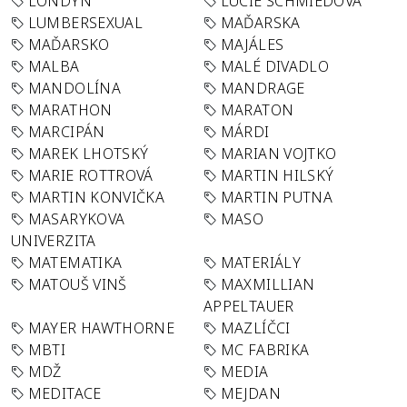
LONDÝN
LUCIE SCHMIEDOVÁ
LUMBERSEXUAL
MAĎARSKA
MAĎARSKO
MAJÁLES
MALBA
MALÉ DIVADLO
MANDOLÍNA
MANDRAGE
MARATHON
MARATON
MARCIPÁN
MÁRDI
MAREK LHOTSKÝ
MARIAN VOJTKO
MARIE ROTTROVÁ
MARTIN HILSKÝ
MARTIN KONVIČKA
MARTIN PUTNA
MASARYKOVA
MASO
UNIVERZITA
MATEMATIKA
MATERIÁLY
MATOUŠ VINŠ
MAXMILLIAN
APPELTAUER
MAYER HAWTHORNE
MAZLÍČCI
MBTI
MC FABRIKA
MDŽ
MEDIA
MEDITACE
MEJDAN