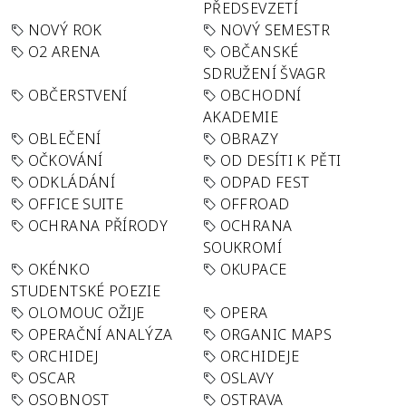
PŘEDSEVZETÍ
NOVÝ ROK
NOVÝ SEMESTR
O2 ARENA
OBČANSKÉ
SDRUŽENÍ ŠVAGR
OBČERSTVENÍ
OBCHODNÍ
AKADEMIE
OBLEČENÍ
OBRAZY
OČKOVÁNÍ
OD DESÍTI K PĚTI
ODKLÁDÁNÍ
ODPAD FEST
OFFICE SUITE
OFFROAD
OCHRANA PŘÍRODY
OCHRANA
SOUKROMÍ
OKÉNKO
OKUPACE
STUDENTSKÉ POEZIE
OLOMOUC OŽIJE
OPERA
OPERAČNÍ ANALÝZA
ORGANIC MAPS
ORCHIDEJ
ORCHIDEJE
OSCAR
OSLAVY
OSOBNOST
OSTRAVA