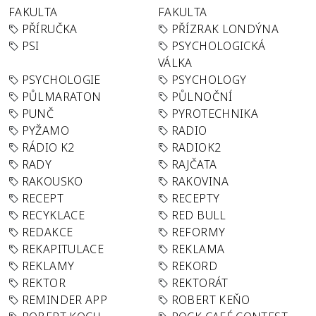
FAKULTA
FAKULTA
PŘÍRUČKA
PŘÍZRAK LONDÝNA
PSI
PSYCHOLOGICKÁ
VÁLKA
PSYCHOLOGIE
PSYCHOLOGY
PŮLMARATON
PŮLNOČNÍ
PUNČ
PYROTECHNIKA
PYŽAMO
RADIO
RÁDIO K2
RADIOK2
RADY
RAJČATA
RAKOUSKO
RAKOVINA
RECEPT
RECEPTY
RECYKLACE
RED BULL
REDAKCE
REFORMY
REKAPITULACE
REKLAMA
REKLAMY
REKORD
REKTOR
REKTORÁT
REMINDER APP
ROBERT KEŇO