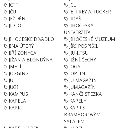
JCTT
JCU
JČU
JEFFREY A. TUCKER
JEŽDĚNÍ
JIDÁŠ
JÍDLO
JIHOČESKÁ
UNIVERZITA
JIHOČESKÉ DIVADLO
JIHOČESKÉ MUZEUM
JINÁ ÚTERÝ
JÍŘÍ POSPÍŠIL
JIŘÍ ZONYGA
JIU-JITSU
JIŽAN A BLONDÝNA
JIŽNÍ ČECHY
JMELÍ
JOGA
JOGGING
JOPLIN
JU
JU MAGAZÍN
JUGI
JUMAGAZÍN
KAMPUS
KANČÍ STEZKA
KAPELA
KAPELY
KAPR
KAPR S
BRAMBOROVÝM
SALÁTEM