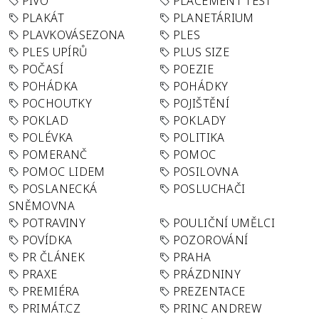
PIVO
PLACEMENT TEST
PLAKÁT
PLANETÁRIUM
PLAVKOVÁSEZONA
PLES
PLES UPÍRŮ
PLUS SIZE
POČASÍ
POEZIE
POHÁDKA
POHÁDKY
POCHOUTKY
POJIŠTĚNÍ
POKLAD
POKLADY
POLÉVKA
POLITIKA
POMERANČ
POMOC
POMOC LIDEM
POSILOVNA
POSLANECKÁ
POSLUCHAČI
SNĚMOVNA
POTRAVINY
POULIČNÍ UMĚLCI
POVÍDKA
POZOROVÁNÍ
PR ČLÁNEK
PRAHA
PRAXE
PRÁZDNINY
PREMIÉRA
PREZENTACE
PRIMÁT.CZ
PRINC ANDREW