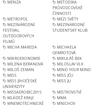
MENZA
METODIKA
PRŮVODCOVSKÉ
ČINNOSTI
METROPOL
MEZI SVĚTY
MEZINÁRODNÍ
MEZINÁRODNÍ
FESTIVAL
STUDENTSKÝ KLUB
OUTDOOROVÝCH
FILMŮ
MICHA MAREDA
MICHAELA
GEMROTOVÁ
MIKROEKONOMIE
MIKULÁŠ BEK
MILENA BERANOVÁ
MILOSLAV VLK
MILOŠ ZEMAN
MIND YOUR MIND
MISS
MISS JČU
MISS JIHOČESKÉ
MISS JU
UNIVERZITY
MISSAEROBIC2015
MISTROVSTVÍ
MLÁDEŽ KRAJI
MMA
MNEMOTECHNICKÉ
MNICHOV