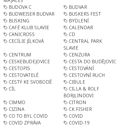
MAJÁLES
BUDOVA C
BUDVAR
BUDWEISER BUDVAR
BUSKERS FEST
BUSKING
BYDLENÍ
CAFÉ KLUB SLAVIE
CALENDAR
CANICROSS
CD
CECÍLIE JÍLKOVÁ
CENTRAL PARK
SLAVIE
CENTRUM
CENZURA
CESKEBUDEJOVICE
CESTA DO BUDĚJOVIC
CESTOPIS
CESTOVÁNÍ
CESTOVATELÉ
CESTOVNÍ RUCH
CESTY KE SVOBODĚ
CIBULE
CÍL
CILLA & ROLF
BÖRJLINDOVI
CIMMO
CITRON
CIZINA
CK FISHER
CO TO BYL COVID
COVID
COVID ZPRÁVA
COVID-19