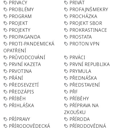
PRIVACY
PRIVÁT
PROBLÉMY
PROFAJNŠMEKRY
PROGRAM
PROCHÁZKA
PROJEKT
PROJEKT SBOR
PROJEKTY
PROKRASTINACE
PROPAGANDA
PROSTATA
PROTI-PANDEMICKÁ
PROTON VPN
OPATŘENÍ
PRŮVODCOVÁNÍ
PRVÁCI
PRVNÍ KAZETA
PRVNÍ REPUBLIKA
PRVOTINA
PRYMULA
PŘÁNÍ
PŘEDNÁŠKA
PŘEDSEVZETÍ
PŘEDSTAVENÍ
PŘEDZÁPIS
PŘF
PŘÍBĚH
PŘÍBĚHY
PŘIHLÁŠKA
PŘÍPRAVA NA
ZKOUŠKU
PŘÍPRAVY
PŘÍRODA
PŘÍRODOVĚDECKÁ
PŘÍRODOVĚDNÁ