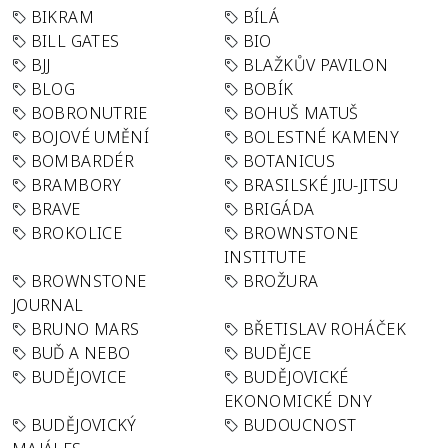
BIKRAM
BÍLÁ
BILL GATES
BIO
BJJ
BLAŽKŮV PAVILON
BLOG
BOBÍK
BOBRONUTRIE
BOHUŠ MATUŠ
BOJOVÉ UMĚNÍ
BOLESTNÉ KAMENY
BOMBARDÉR
BOTANICUS
BRAMBORY
BRASILSKÉ JIU-JITSU
BRAVE
BRIGÁDA
BROKOLICE
BROWNSTONE
INSTITUTE
BROWNSTONE
BROŽURA
JOURNAL
BRUNO MARS
BŘETISLAV ROHÁČEK
BUĎ A NEBO
BUDĚJCE
BUDĚJOVICE
BUDĚJOVICKÉ
EKONOMICKÉ DNY
BUDĚJOVICKÝ
BUDOUCNOST