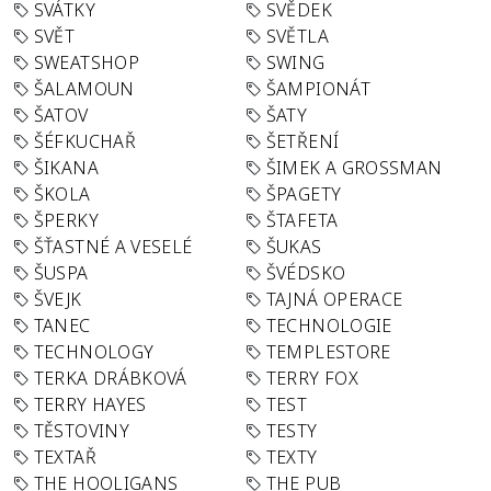
SVÁTKY
SVĚDEK
SVĚT
SVĚTLA
SWEATSHOP
SWING
ŠALAMOUN
ŠAMPIONÁT
ŠATOV
ŠATY
ŠÉFKUCHAŘ
ŠETŘENÍ
ŠIKANA
ŠIMEK A GROSSMAN
ŠKOLA
ŠPAGETY
ŠPERKY
ŠTAFETA
ŠŤASTNÉ A VESELÉ
ŠUKAS
ŠUSPA
ŠVÉDSKO
ŠVEJK
TAJNÁ OPERACE
TANEC
TECHNOLOGIE
TECHNOLOGY
TEMPLESTORE
TERKA DRÁBKOVÁ
TERRY FOX
TERRY HAYES
TEST
TĚSTOVINY
TESTY
TEXTAŘ
TEXTY
THE HOOLIGANS
THE PUB