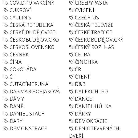
COVID-19 VAKCÍNY
CREEPYPASTA
CUKROVÍ
CVIČENÍ
CYCLING
CZECH-US
ČESKÁ REPUBLIKA
ČESKÁ TELEVIZE
ČESKÉ BUDĚJOVICE
ČESKÉ TRADICE
ČESKOBUDĚJOVICKO
ČESKOBUDĚJOVICKÝ
ČESKOSLOVENSKO
ČESKÝ ROZHLAS
ČESNEK
ČETBA
ČÍNA
ČINOHRA
ČOKOLÁDA
ČR
ČT
ČTENÍ
ČUTACÍMERUNA
D&B
DAGMAR POPJAKOVÁ
DALEKOHLED
DÁMY
DANCE
DANĚ
DANIEL HŮLKA
DANIEL STACH
DÁRKY
DARY
DEMOKRACIE
DEMONSTRACE
DEN OTEVŘENÝCH
DVEŘÍ