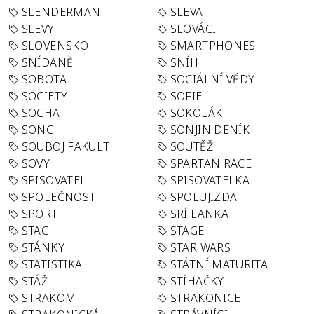
SLENDERMAN
SLEVA
SLEVY
SLOVÁCI
SLOVENSKO
SMARTPHONES
SNÍDANĚ
SNÍH
SOBOTA
SOCIÁLNÍ VĚDY
SOCIETY
SOFIE
SOCHA
SOKOLÁK
SONG
SONJIN DENÍK
SOUBOJ FAKULT
SOUTĚŽ
SOVY
SPARTAN RACE
SPISOVATEL
SPISOVATELKA
SPOLEČNOST
SPOLUJIZDA
SPORT
SRÍ LANKA
STAG
STAGE
STÁNKY
STAR WARS
STATISTIKA
STÁTNÍ MATURITA
STÁŽ
STÍHAČKY
STRAKOM
STRAKONICE