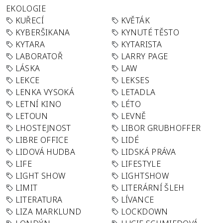
EKOLOGIE
KUŘECÍ
KVĚTÁK
KYBERŠIKANA
KYNUTÉ TĚSTO
KYTARA
KYTARISTA
LABORATOŘ
LARRY PAGE
LÁSKA
LAW
LEKCE
LEKSES
LENKA VYSOKÁ
LETADLA
LETNÍ KINO
LÉTO
LETOUN
LEVNĚ
LHOSTEJNOST
LIBOR GRUBHOFFER
LIBRE OFFICE
LIDÉ
LIDOVÁ HUDBA
LIDSKÁ PRÁVA
LIFE
LIFESTYLE
LIGHT SHOW
LIGHTSHOW
LIMIT
LITERÁRNÍ ŠLEH
LITERATURA
LÍVANCE
LIZA MARKLUND
LOCKDOWN