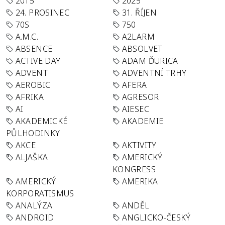
2015
2025
24. PROSINEC
31. ŘÍJEN
70S
750
A.M.C.
A2LARM
ABSENCE
ABSOLVET
ACTIVE DAY
ADAM ĎURICA
ADVENT
ADVENTNÍ TRHY
AEROBIC
AFERA
AFRIKA
AGRESOR
AI
AIESEC
AKADEMICKÉ
AKADEMIE
PŮLHODINKY
AKCE
AKTIVITY
ALJAŠKA
AMERICKÝ
KONGRESS
AMERICKÝ
AMERIKA
KORPORATISMUS
ANALÝZA
ANDĚL
ANDROID
ANGLICKO-ČESKÝ