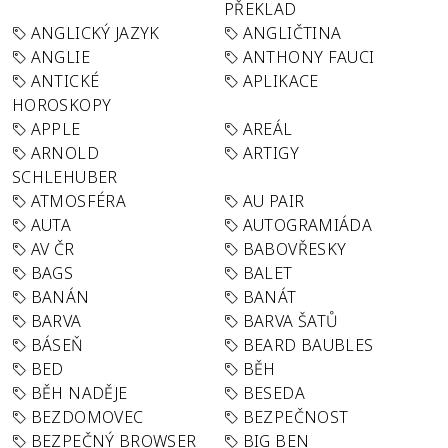
PŘEKLAD
ANGLICKÝ JAZYK
ANGLIČTINA
ANGLIE
ANTHONY FAUCI
ANTICKÉ
APLIKACE
HOROSKOPY
APPLE
AREÁL
ARNOLD
ARTIGY
SCHLEHUBER
ATMOSFÉRA
AU PAIR
AUTA
AUTOGRAMIÁDA
AV ČR
BABOVŘESKY
BAGS
BALET
BANÁN
BANÁT
BARVA
BARVA ŠATŮ
BÁSEŇ
BEARD BAUBLES
BED
BĚH
BĚH NADĚJE
BESEDA
BEZDOMOVEC
BEZPEČNOST
BEZPEČNÝ BROWSER
BIG BEN