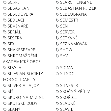
SCI-FI
SEARCH ENGINE
SEBASTIAN
SEBASTIAN FITZEK
SEBEDŮVĚRA
SEBEOBRANA
SEDLÁCI
SEMESTR
SEMINÁŘE
SEN
SERIÁL
SERVER
SESTRA
SETKÁNÍ
SEX
SEZNAMOVÁK
SHAKESPEARE
SHOW
SHROMÁŽDĚNÍ
SHV
AKADEMICKÉ OBCE
SIBYLA
SIGMA
SILESIAN-SOCIETY-
SILSOC
FOR-SOLIDARITY
SILVERTAL A JOY
SILVESTR
SÍŤ
SKOČNÝ PŘÍLIV
SKORO-NA-MIZINE
SKOŘICE
SKOTSKÉ DUDY
SLADKÉ
SLANÝ
SLÁVIE