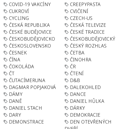
COVID-19 VAKCÍNY
CREEPYPASTA
CUKROVÍ
CVIČENÍ
CYCLING
CZECH-US
ČESKÁ REPUBLIKA
ČESKÁ TELEVIZE
ČESKÉ BUDĚJOVICE
ČESKÉ TRADICE
ČESKOBUDĚJOVICKO
ČESKOBUDĚJOVICKÝ
ČESKOSLOVENSKO
ČESKÝ ROZHLAS
ČESNEK
ČETBA
ČÍNA
ČINOHRA
ČOKOLÁDA
ČR
ČT
ČTENÍ
ČUTACÍMERUNA
D&B
DAGMAR POPJAKOVÁ
DALEKOHLED
DÁMY
DANCE
DANĚ
DANIEL HŮLKA
DANIEL STACH
DÁRKY
DARY
DEMOKRACIE
DEMONSTRACE
DEN OTEVŘENÝCH
DVEŘÍ