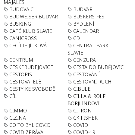
MAJÁLES
BUDOVA C
BUDVAR
BUDWEISER BUDVAR
BUSKERS FEST
BUSKING
BYDLENÍ
CAFÉ KLUB SLAVIE
CALENDAR
CANICROSS
CD
CECÍLIE JÍLKOVÁ
CENTRAL PARK
SLAVIE
CENTRUM
CENZURA
CESKEBUDEJOVICE
CESTA DO BUDĚJOVIC
CESTOPIS
CESTOVÁNÍ
CESTOVATELÉ
CESTOVNÍ RUCH
CESTY KE SVOBODĚ
CIBULE
CÍL
CILLA & ROLF
BÖRJLINDOVI
CIMMO
CITRON
CIZINA
CK FISHER
CO TO BYL COVID
COVID
COVID ZPRÁVA
COVID-19