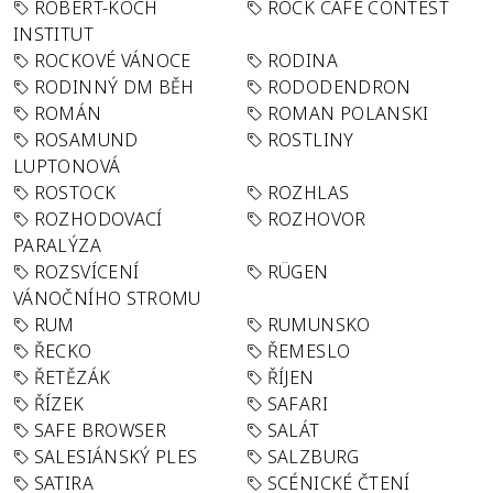
ROBERT-KOCH
ROCK CAFÉ CONTEST
INSTITUT
ROCKOVÉ VÁNOCE
RODINA
RODINNÝ DM BĚH
RODODENDRON
ROMÁN
ROMAN POLANSKI
ROSAMUND
ROSTLINY
LUPTONOVÁ
ROSTOCK
ROZHLAS
ROZHODOVACÍ
ROZHOVOR
PARALÝZA
ROZSVÍCENÍ
RÜGEN
VÁNOČNÍHO STROMU
RUM
RUMUNSKO
ŘECKO
ŘEMESLO
ŘETĚZÁK
ŘÍJEN
ŘÍZEK
SAFARI
SAFE BROWSER
SALÁT
SALESIÁNSKÝ PLES
SALZBURG
SATIRA
SCÉNICKÉ ČTENÍ