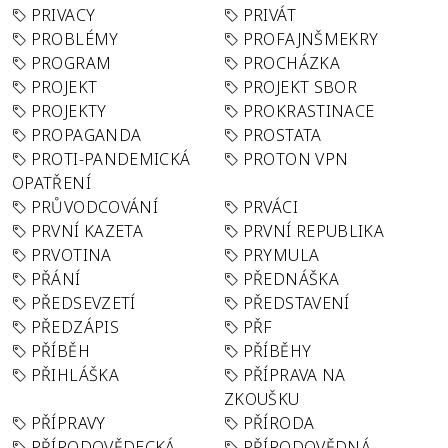
PRIVACY
PRIVÁT
PROBLÉMY
PROFAJNŠMEKRY
PROGRAM
PROCHÁZKA
PROJEKT
PROJEKT SBOR
PROJEKTY
PROKRASTINACE
PROPAGANDA
PROSTATA
PROTI-PANDEMICKÁ
PROTON VPN
OPATŘENÍ
PRŮVODCOVÁNÍ
PRVÁCI
PRVNÍ KAZETA
PRVNÍ REPUBLIKA
PRVOTINA
PRYMULA
PŘÁNÍ
PŘEDNÁŠKA
PŘEDSEVZETÍ
PŘEDSTAVENÍ
PŘEDZÁPIS
PŘF
PŘÍBĚH
PŘÍBĚHY
PŘIHLÁŠKA
PŘÍPRAVA NA
ZKOUŠKU
PŘÍPRAVY
PŘÍRODA
PŘÍRODOVĚDECKÁ
PŘÍRODOVĚDNÁ