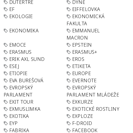
DUTERTRE
DÝNĚ
EF
EIFFELOVKA
EKOLOGIE
EKONOMICKÁ
FAKULTA
EKONOMIKA
EMMANUEL
MACRON
EMOCE
EPSTEIN
ERASMUS
ERASMUS+
ERIK AXL SUND
EROS
ESEJ
ETIKETA
ETIOPIE
EUROPE
EVA BUREŠOVÁ
EVERNOTE
EVROPSKÝ
EVROPSKÝ
PARLAMENT
PARLAMENT MLÁDEŽE
EXIT TOUR
EXKURZE
EXMUSLIMKA
EXOTICKÉ ROSTLINY
EXOTIKA
EXPLOZE
EYP
F-DROID
FABRIKA
FACEBOOK