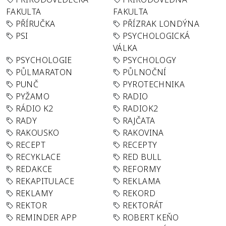
FAKULTA
FAKULTA
PŘÍRUČKA
PŘÍZRAK LONDÝNA
PSI
PSYCHOLOGICKÁ
VÁLKA
PSYCHOLOGIE
PSYCHOLOGY
PŮLMARATON
PŮLNOČNÍ
PUNČ
PYROTECHNIKA
PYŽAMO
RADIO
RÁDIO K2
RADIOK2
RADY
RAJČATA
RAKOUSKO
RAKOVINA
RECEPT
RECEPTY
RECYKLACE
RED BULL
REDAKCE
REFORMY
REKAPITULACE
REKLAMA
REKLAMY
REKORD
REKTOR
REKTORÁT
REMINDER APP
ROBERT KEŇO