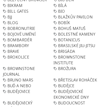
BIKRAM
BÍLÁ
BILL GATES
BIO
BJJ
BLAŽKŮV PAVILON
BLOG
BOBÍK
BOBRONUTRIE
BOHUŠ MATUŠ
BOJOVÉ UMĚNÍ
BOLESTNÉ KAMENY
BOMBARDÉR
BOTANICUS
BRAMBORY
BRASILSKÉ JIU-JITSU
BRAVE
BRIGÁDA
BROKOLICE
BROWNSTONE
INSTITUTE
BROWNSTONE
BROŽURA
JOURNAL
BRUNO MARS
BŘETISLAV ROHÁČEK
BUĎ A NEBO
BUDĚJCE
BUDĚJOVICE
BUDĚJOVICKÉ
EKONOMICKÉ DNY
BUDĚJOVICKÝ
BUDOUCNOST