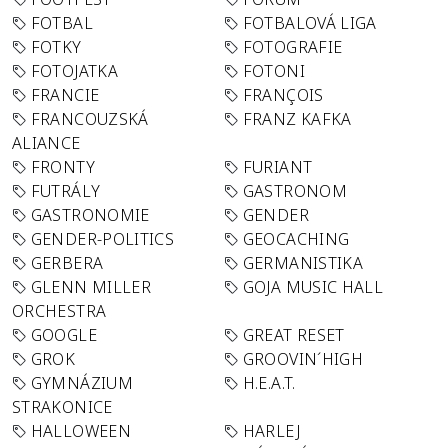
FOTBAL
FOTBALOVÁ LIGA
FOTKY
FOTOGRAFIE
FOTOJATKA
FOTONI
FRANCIE
FRANÇOIS
FRANCOUZSKÁ
FRANZ KAFKA
ALIANCE
FRONTY
FURIANT
FUTRÁLY
GASTRONOM
GASTRONOMIE
GENDER
GENDER-POLITICS
GEOCACHING
GERBERA
GERMANISTIKA
GLENN MILLER
GOJA MUSIC HALL
ORCHESTRA
GOOGLE
GREAT RESET
GROK
GROOVIN´HIGH
GYMNÁZIUM
H.E.A.T.
STRAKONICE
HALLOWEEN
HARLEJ