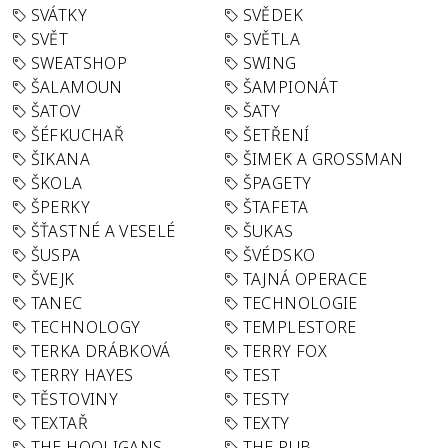
SVÁTKY
SVĚDEK
SVĚT
SVĚTLA
SWEATSHOP
SWING
ŠALAMOUN
ŠAMPIONÁT
ŠATOV
ŠATY
ŠÉFKUCHAŘ
ŠETŘENÍ
ŠIKANA
ŠIMEK A GROSSMAN
ŠKOLA
ŠPAGETY
ŠPERKY
ŠTAFETA
ŠŤASTNÉ A VESELÉ
ŠUKAS
ŠUSPA
ŠVÉDSKO
ŠVEJK
TAJNÁ OPERACE
TANEC
TECHNOLOGIE
TECHNOLOGY
TEMPLESTORE
TERKA DRÁBKOVÁ
TERRY FOX
TERRY HAYES
TEST
TĚSTOVINY
TESTY
TEXTAŘ
TEXTY
THE HOOLIGANS
THE PUB