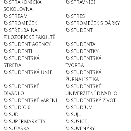
STRAKONICKÁ
STRÁVNÍCI
SOKOLOVNA
STREAM
STRES
STROMEČEK
STROMEČEK S DÁRKY
STŘELBA NA
STUDENT
FILOZOFICKÉ FAKULTĚ
STUDENT AGENCY
STUDENTA
STUDENTI
STUDENTKY
STUDENTSKÁ
STUDENTSKÁ
STŘEDA
TVORBA
STUDENTSKÁ UNIE
STUDENTSKÁ
ŽURNALISTIKA
STUDENTSKÉ
STUDENTSKÉ
DIVADLO
UNIVERZITNÍ DIVADLO
STUDENTSKÉ VAŘENÍ
STUDENTSKÝ ŽIVOT
STUDIO 6
STUDIUM
SUD
SUJU
SUPERMARKETY
SUŠICE
SUTAŠKA
SUVENÝRY