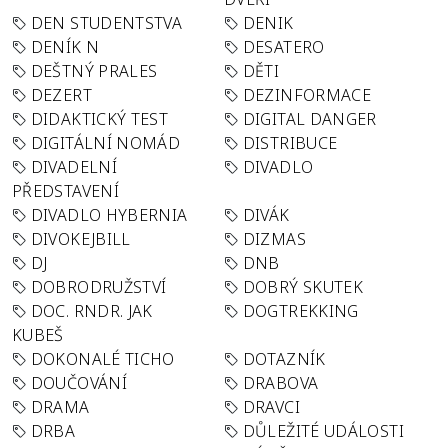
DEN STUDENTSTVA
DENIK
DENÍK N
DESATERO
DEŠTNÝ PRALES
DĚTI
DEZERT
DEZINFORMACE
DIDAKTICKÝ TEST
DIGITAL DANGER
DIGITÁLNÍ NOMÁD
DISTRIBUCE
DIVADELNÍ
DIVADLO
PŘEDSTAVENÍ
DIVADLO HYBERNIA
DIVÁK
DIVOKEJBILL
DIZMAS
DJ
DNB
DOBRODRUŽSTVÍ
DOBRÝ SKUTEK
DOC. RNDR. JAK
DOGTREKKING
KUBEŠ
DOKONALÉ TICHO
DOTAZNÍK
DOUČOVÁNÍ
DRABOVA
DRAMA
DRAVCI
DRBA
DŮLEŽITÉ UDÁLOSTI