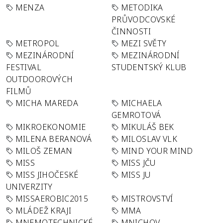
MENZA
METODIKA
PRŮVODCOVSKÉ
ČINNOSTI
METROPOL
MEZI SVĚTY
MEZINÁRODNÍ
MEZINÁRODNÍ
FESTIVAL
STUDENTSKÝ KLUB
OUTDOOROVÝCH
FILMŮ
MICHA MAREDA
MICHAELA
GEMROTOVÁ
MIKROEKONOMIE
MIKULÁŠ BEK
MILENA BERANOVÁ
MILOSLAV VLK
MILOŠ ZEMAN
MIND YOUR MIND
MISS
MISS JČU
MISS JIHOČESKÉ
MISS JU
UNIVERZITY
MISSAEROBIC2015
MISTROVSTVÍ
MLÁDEŽ KRAJI
MMA
MNEMOTECHNICKÉ
MNICHOV