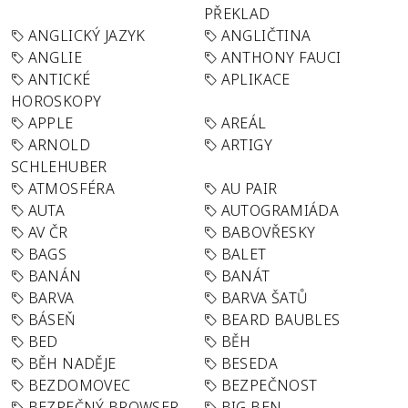
PŘEKLAD
ANGLICKÝ JAZYK
ANGLIČTINA
ANGLIE
ANTHONY FAUCI
ANTICKÉ
APLIKACE
HOROSKOPY
APPLE
AREÁL
ARNOLD
ARTIGY
SCHLEHUBER
ATMOSFÉRA
AU PAIR
AUTA
AUTOGRAMIÁDA
AV ČR
BABOVŘESKY
BAGS
BALET
BANÁN
BANÁT
BARVA
BARVA ŠATŮ
BÁSEŇ
BEARD BAUBLES
BED
BĚH
BĚH NADĚJE
BESEDA
BEZDOMOVEC
BEZPEČNOST
BEZPEČNÝ BROWSER
BIG BEN