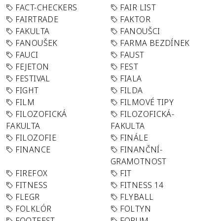
FACT-CHECKERS
FAIR LIST
FAIRTRADE
FAKTOR
FAKULTA
FANOUŠCI
FANOUŠEK
FARMA BEZDÍNEK
FAUCI
FAUST
FEJETON
FEST
FESTIVAL
FIALA
FIGHT
FILDA
FILM
FILMOVÉ TIPY
FILOZOFICKÁ
FILOZOFICKÁ-
FAKULTA
FAKULTA
FILOZOFIE
FINÁLE
FINANCE
FINANČNÍ-
GRAMOTNOST
FIREFOX
FIT
FITNESS
FITNESS 14
FLEGR
FLYBALL
FOLKLÓR
FOLTYN
FOOTFEST
FORUM