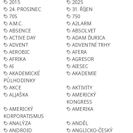
2015
2025
24. PROSINEC
31. ŘÍJEN
70S
750
A.M.C.
A2LARM
ABSENCE
ABSOLVET
ACTIVE DAY
ADAM ĎURICA
ADVENT
ADVENTNÍ TRHY
AEROBIC
AFERA
AFRIKA
AGRESOR
AI
AIESEC
AKADEMICKÉ
AKADEMIE
PŮLHODINKY
AKCE
AKTIVITY
ALJAŠKA
AMERICKÝ
KONGRESS
AMERICKÝ
AMERIKA
KORPORATISMUS
ANALÝZA
ANDĚL
ANDROID
ANGLICKO-ČESKÝ