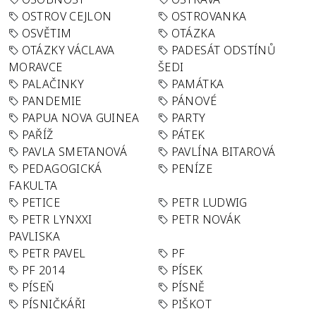
OSTROV CEJLON
OSTROVANKA
OSVĚTIM
OTÁZKA
OTÁZKY VÁCLAVA
PADESÁT ODSTÍNŮ
MORAVCE
ŠEDI
PALAČINKY
PAMÁTKA
PANDEMIE
PÁNOVÉ
PAPUA NOVA GUINEA
PARTY
PAŘÍŽ
PÁTEK
PAVLA SMETANOVÁ
PAVLÍNA BITAROVÁ
PEDAGOGICKÁ
PENÍZE
FAKULTA
PETICE
PETR LUDWIG
PETR LYNXXI
PETR NOVÁK
PAVLISKA
PETR PAVEL
PF
PF 2014
PÍSEK
PÍSEŇ
PÍSNĚ
PÍSNIČKÁŘI
PIŠKOT