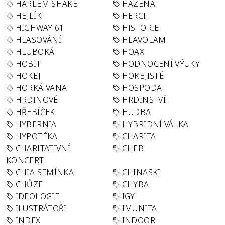
HARLEM SHAKE
HÁZENÁ
HEJLÍK
HERCI
HIGHWAY 61
HISTORIE
HLASOVÁNÍ
HLAVOLAM
HLUBOKÁ
HOAX
HOBIT
HODNOCENÍ VÝUKY
HOKEJ
HOKEJISTÉ
HORKÁ VANA
HOSPODA
HRDINOVÉ
HRDINSTVÍ
HŘEBÍČEK
HUDBA
HYBERNIA
HYBRIDNÍ VÁLKA
HYPOTÉKA
CHARITA
CHARITATIVNÍ
CHEB
KONCERT
CHIA SEMÍNKA
CHINASKI
CHŮZE
CHYBA
IDEOLOGIE
IGY
ILUSTRÁTOŘI
IMUNITA
INDEX
INDOOR