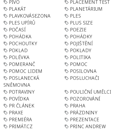
PIVO
PLACEMENT TEST
PLAKÁT
PLANETÁRIUM
PLAVKOVÁSEZONA
PLES
PLES UPÍRŮ
PLUS SIZE
POČASÍ
POEZIE
POHÁDKA
POHÁDKY
POCHOUTKY
POJIŠTĚNÍ
POKLAD
POKLADY
POLÉVKA
POLITIKA
POMERANČ
POMOC
POMOC LIDEM
POSILOVNA
POSLANECKÁ
POSLUCHAČI
SNĚMOVNA
POTRAVINY
POULIČNÍ UMĚLCI
POVÍDKA
POZOROVÁNÍ
PR ČLÁNEK
PRAHA
PRAXE
PRÁZDNINY
PREMIÉRA
PREZENTACE
PRIMÁT.CZ
PRINC ANDREW