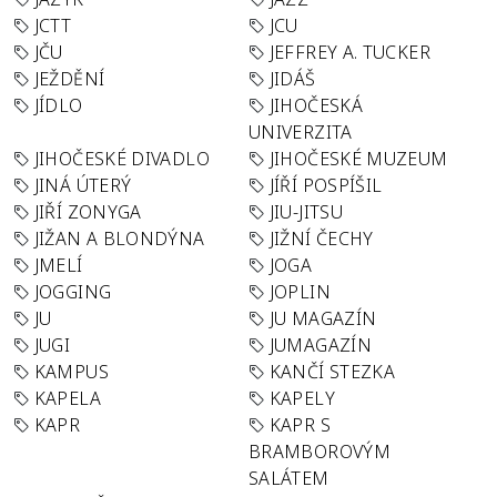
JCTT
JCU
JČU
JEFFREY A. TUCKER
JEŽDĚNÍ
JIDÁŠ
JÍDLO
JIHOČESKÁ
UNIVERZITA
JIHOČESKÉ DIVADLO
JIHOČESKÉ MUZEUM
JINÁ ÚTERÝ
JÍŘÍ POSPÍŠIL
JIŘÍ ZONYGA
JIU-JITSU
JIŽAN A BLONDÝNA
JIŽNÍ ČECHY
JMELÍ
JOGA
JOGGING
JOPLIN
JU
JU MAGAZÍN
JUGI
JUMAGAZÍN
KAMPUS
KANČÍ STEZKA
KAPELA
KAPELY
KAPR
KAPR S
BRAMBOROVÝM
SALÁTEM