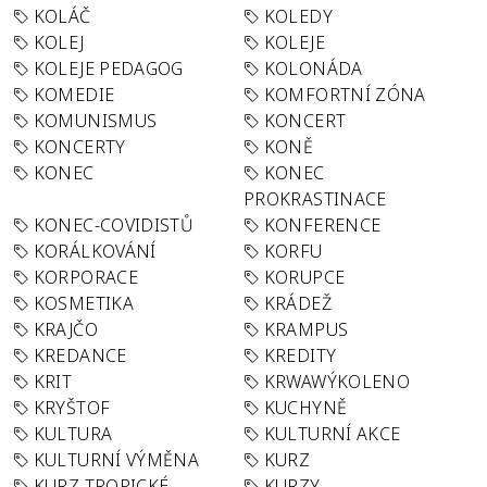
KOLÁČ
KOLEDY
KOLEJ
KOLEJE
KOLEJE PEDAGOG
KOLONÁDA
KOMEDIE
KOMFORTNÍ ZÓNA
KOMUNISMUS
KONCERT
KONCERTY
KONĚ
KONEC
KONEC
PROKRASTINACE
KONEC-COVIDISTŮ
KONFERENCE
KORÁLKOVÁNÍ
KORFU
KORPORACE
KORUPCE
KOSMETIKA
KRÁDEŽ
KRAJČO
KRAMPUS
KREDANCE
KREDITY
KRIT
KRWAWÝKOLENO
KRYŠTOF
KUCHYNĚ
KULTURA
KULTURNÍ AKCE
KULTURNÍ VÝMĚNA
KURZ
KURZ TROPICKÉ
KURZY