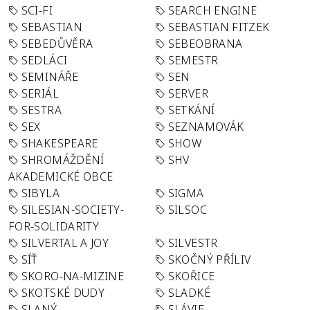
SCI-FI
SEARCH ENGINE
SEBASTIAN
SEBASTIAN FITZEK
SEBEDŮVĚRA
SEBEOBRANA
SEDLÁCI
SEMESTR
SEMINÁŘE
SEN
SERIÁL
SERVER
SESTRA
SETKÁNÍ
SEX
SEZNAMOVÁK
SHAKESPEARE
SHOW
SHROMÁŽDĚNÍ
SHV
AKADEMICKÉ OBCE
SIBYLA
SIGMA
SILESIAN-SOCIETY-
SILSOC
FOR-SOLIDARITY
SILVERTAL A JOY
SILVESTR
SÍŤ
SKOČNÝ PŘÍLIV
SKORO-NA-MIZINE
SKOŘICE
SKOTSKÉ DUDY
SLADKÉ
SLANÝ
SLÁVIE