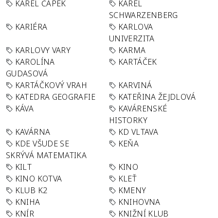
KAREL ČAPEK
KAREL
SCHWARZENBERG
KARIÉRA
KARLOVA
UNIVERZITA
KARLOVY VARY
KARMA
KAROLÍNA
KARTÁČEK
GUDASOVÁ
KARTÁČKOVÝ VRAH
KARVINÁ
KATEDRA GEOGRAFIE
KATEŘINA ŽEJDLOVÁ
KÁVA
KAVÁRENSKÉ
HISTORKY
KAVÁRNA
KD VLTAVA
KDE VŠUDE SE
KEŇA
SKRÝVÁ MATEMATIKA
KILT
KINO
KINO KOTVA
KLEŤ
KLUB K2
KMENY
KNIHA
KNIHOVNA
KNÍR
KNIŽNÍ KLUB