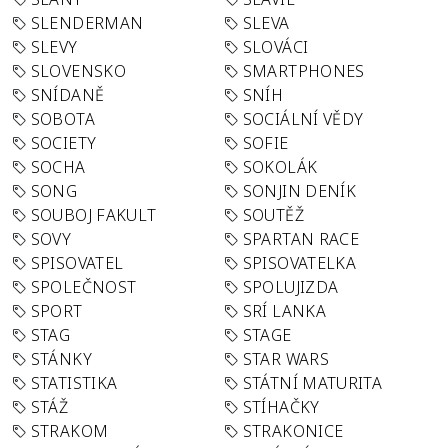
SLENDERMAN
SLEVA
SLEVY
SLOVÁCI
SLOVENSKO
SMARTPHONES
SNÍDANĚ
SNÍH
SOBOTA
SOCIÁLNÍ VĚDY
SOCIETY
SOFIE
SOCHA
SOKOLÁK
SONG
SONJIN DENÍK
SOUBOJ FAKULT
SOUTĚŽ
SOVY
SPARTAN RACE
SPISOVATEL
SPISOVATELKA
SPOLEČNOST
SPOLUJIZDA
SPORT
SRÍ LANKA
STAG
STAGE
STÁNKY
STAR WARS
STATISTIKA
STÁTNÍ MATURITA
STÁŽ
STÍHAČKY
STRAKOM
STRAKONICE