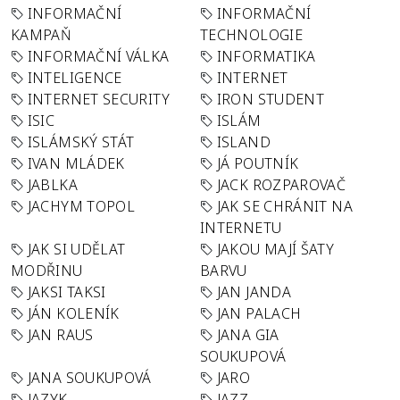
INFORMAČNÍ
INFORMAČNÍ
KAMPAŇ
TECHNOLOGIE
INFORMAČNÍ VÁLKA
INFORMATIKA
INTELIGENCE
INTERNET
INTERNET SECURITY
IRON STUDENT
ISIC
ISLÁM
ISLÁMSKÝ STÁT
ISLAND
IVAN MLÁDEK
JÁ POUTNÍK
JABLKA
JACK ROZPAROVAČ
JACHYM TOPOL
JAK SE CHRÁNIT NA
INTERNETU
JAK SI UDĚLAT
JAKOU MAJÍ ŠATY
MODŘINU
BARVU
JAKSI TAKSI
JAN JANDA
JÁN KOLENÍK
JAN PALACH
JAN RAUS
JANA GIA
SOUKUPOVÁ
JANA SOUKUPOVÁ
JARO
JAZYK
JAZZ