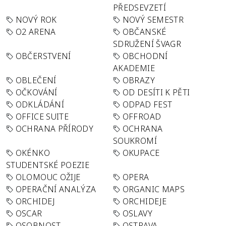
PŘEDSEVZETÍ
NOVÝ ROK
NOVÝ SEMESTR
O2 ARENA
OBČANSKÉ
SDRUŽENÍ ŠVAGR
OBČERSTVENÍ
OBCHODNÍ
AKADEMIE
OBLEČENÍ
OBRAZY
OČKOVÁNÍ
OD DESÍTI K PĚTI
ODKLÁDÁNÍ
ODPAD FEST
OFFICE SUITE
OFFROAD
OCHRANA PŘÍRODY
OCHRANA
SOUKROMÍ
OKÉNKO
OKUPACE
STUDENTSKÉ POEZIE
OLOMOUC OŽIJE
OPERA
OPERAČNÍ ANALÝZA
ORGANIC MAPS
ORCHIDEJ
ORCHIDEJE
OSCAR
OSLAVY
OSOBNOST
OSTRAVA