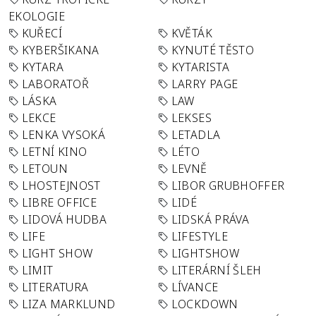
EKOLOGIE
KUŘECÍ
KVĚTÁK
KYBERŠIKANA
KYNUTÉ TĚSTO
KYTARA
KYTARISTA
LABORATOŘ
LARRY PAGE
LÁSKA
LAW
LEKCE
LEKSES
LENKA VYSOKÁ
LETADLA
LETNÍ KINO
LÉTO
LETOUN
LEVNĚ
LHOSTEJNOST
LIBOR GRUBHOFFER
LIBRE OFFICE
LIDÉ
LIDOVÁ HUDBA
LIDSKÁ PRÁVA
LIFE
LIFESTYLE
LIGHT SHOW
LIGHTSHOW
LIMIT
LITERÁRNÍ ŠLEH
LITERATURA
LÍVANCE
LIZA MARKLUND
LOCKDOWN