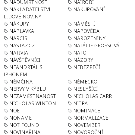
NADÚMRTNOST
NAIROBI
NAKLADATELSTVÍ
NAKUPOVÁNÍ
LIDOVÉ NOVINY
NÁKUPY
NÁMĚSTÍ
NÁPLAVKA
NÁPOVĚDA
NARCIS
NAROZENINY
NASTAZ.CZ
NATÁLIE GROSSOVÁ
NATIVIA
NATO
NÁVŠTĚVNÍCI
NÁZORY
NEANDRTÁL S
NEBEZPEČÍ
IPHONEM
NĚMČINA
NĚMECKO
NERVY V KÝBLU
NESLYŠÍCÍ
NEZAMĚSTNANOST
NICHOLAS CARR
NICHOLAS WINTON
NITRA
NOE
NOMINACE
NONAME
NORMALIZACE
NOT FOUND
NOVEMBER
NOVINAŘINA
NOVOROČNÍ