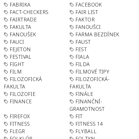
FABRIKA
FACEBOOK
FACT-CHECKERS
FAIR LIST
FAIRTRADE
FAKTOR
FAKULTA
FANOUŠCI
FANOUŠEK
FARMA BEZDÍNEK
FAUCI
FAUST
FEJETON
FEST
FESTIVAL
FIALA
FIGHT
FILDA
FILM
FILMOVÉ TIPY
FILOZOFICKÁ
FILOZOFICKÁ-
FAKULTA
FAKULTA
FILOZOFIE
FINÁLE
FINANCE
FINANČNÍ-
GRAMOTNOST
FIREFOX
FIT
FITNESS
FITNESS 14
FLEGR
FLYBALL
FOLKLÓR
FOLTYN