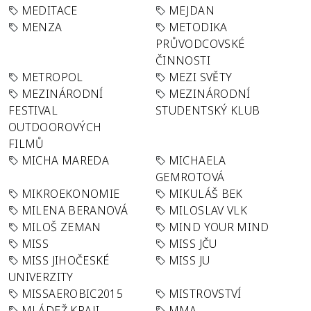
MEDITACE
MEJDAN
MENZA
METODIKA
PRŮVODCOVSKÉ
ČINNOSTI
METROPOL
MEZI SVĚTY
MEZINÁRODNÍ
MEZINÁRODNÍ
FESTIVAL
STUDENTSKÝ KLUB
OUTDOOROVÝCH
FILMŮ
MICHA MAREDA
MICHAELA
GEMROTOVÁ
MIKROEKONOMIE
MIKULÁŠ BEK
MILENA BERANOVÁ
MILOSLAV VLK
MILOŠ ZEMAN
MIND YOUR MIND
MISS
MISS JČU
MISS JIHOČESKÉ
MISS JU
UNIVERZITY
MISSAEROBIC2015
MISTROVSTVÍ
MLÁDEŽ KRAJI
MMA