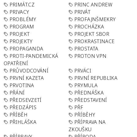
PRIMÁT.CZ
PRINC ANDREW
PRIVACY
PRIVÁT
PROBLÉMY
PROFAJNŠMEKRY
PROGRAM
PROCHÁZKA
PROJEKT
PROJEKT SBOR
PROJEKTY
PROKRASTINACE
PROPAGANDA
PROSTATA
PROTI-PANDEMICKÁ
PROTON VPN
OPATŘENÍ
PRŮVODCOVÁNÍ
PRVÁCI
PRVNÍ KAZETA
PRVNÍ REPUBLIKA
PRVOTINA
PRYMULA
PŘÁNÍ
PŘEDNÁŠKA
PŘEDSEVZETÍ
PŘEDSTAVENÍ
PŘEDZÁPIS
PŘF
PŘÍBĚH
PŘÍBĚHY
PŘIHLÁŠKA
PŘÍPRAVA NA
ZKOUŠKU
PŘÍPRAVY
PŘÍRODA