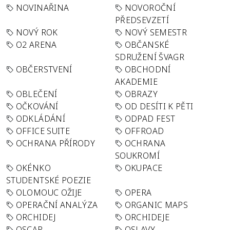
NOVINAŘINA
NOVOROČNÍ
PŘEDSEVZETÍ
NOVÝ ROK
NOVÝ SEMESTR
O2 ARENA
OBČANSKÉ
SDRUŽENÍ ŠVAGR
OBČERSTVENÍ
OBCHODNÍ
AKADEMIE
OBLEČENÍ
OBRAZY
OČKOVÁNÍ
OD DESÍTI K PĚTI
ODKLÁDÁNÍ
ODPAD FEST
OFFICE SUITE
OFFROAD
OCHRANA PŘÍRODY
OCHRANA
SOUKROMÍ
OKÉNKO
OKUPACE
STUDENTSKÉ POEZIE
OLOMOUC OŽIJE
OPERA
OPERAČNÍ ANALÝZA
ORGANIC MAPS
ORCHIDEJ
ORCHIDEJE
OSCAR
OSLAVY