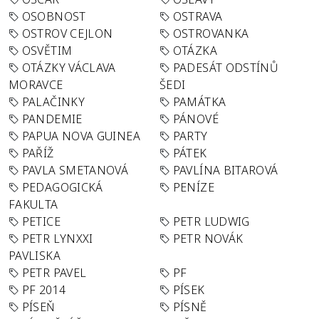
OSOBNOST
OSTRAVA
OSTROV CEJLON
OSTROVANKA
OSVĚTIM
OTÁZKA
OTÁZKY VÁCLAVA
PADESÁT ODSTÍNŮ
MORAVCE
ŠEDI
PALAČINKY
PAMÁTKA
PANDEMIE
PÁNOVÉ
PAPUA NOVA GUINEA
PARTY
PAŘÍŽ
PÁTEK
PAVLA SMETANOVÁ
PAVLÍNA BITAROVÁ
PEDAGOGICKÁ
PENÍZE
FAKULTA
PETICE
PETR LUDWIG
PETR LYNXXI
PETR NOVÁK
PAVLISKA
PETR PAVEL
PF
PF 2014
PÍSEK
PÍSEŇ
PÍSNĚ