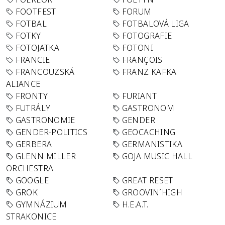
FOOTFEST
FORUM
FOTBAL
FOTBALOVÁ LIGA
FOTKY
FOTOGRAFIE
FOTOJATKA
FOTONI
FRANCIE
FRANÇOIS
FRANCOUZSKÁ
FRANZ KAFKA
ALIANCE
FRONTY
FURIANT
FUTRÁLY
GASTRONOM
GASTRONOMIE
GENDER
GENDER-POLITICS
GEOCACHING
GERBERA
GERMANISTIKA
GLENN MILLER
GOJA MUSIC HALL
ORCHESTRA
GOOGLE
GREAT RESET
GROK
GROOVIN´HIGH
GYMNÁZIUM
H.E.A.T.
STRAKONICE