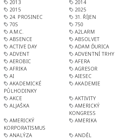
2013
2014
2015
2025
24. PROSINEC
31. ŘÍJEN
70S
750
A.M.C.
A2LARM
ABSENCE
ABSOLVET
ACTIVE DAY
ADAM ĎURICA
ADVENT
ADVENTNÍ TRHY
AEROBIC
AFERA
AFRIKA
AGRESOR
AI
AIESEC
AKADEMICKÉ
AKADEMIE
PŮLHODINKY
AKCE
AKTIVITY
ALJAŠKA
AMERICKÝ
KONGRESS
AMERICKÝ
AMERIKA
KORPORATISMUS
ANALÝZA
ANDĚL