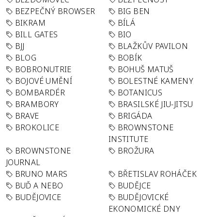
BEZPEČNÝ BROWSER
BIG BEN
BIKRAM
BÍLÁ
BILL GATES
BIO
BJJ
BLAŽKŮV PAVILON
BLOG
BOBÍK
BOBRONUTRIE
BOHUŠ MATUŠ
BOJOVÉ UMĚNÍ
BOLESTNÉ KAMENY
BOMBARDÉR
BOTANICUS
BRAMBORY
BRASILSKÉ JIU-JITSU
BRAVE
BRIGÁDA
BROKOLICE
BROWNSTONE
INSTITUTE
BROWNSTONE
BROŽURA
JOURNAL
BRUNO MARS
BŘETISLAV ROHÁČEK
BUĎ A NEBO
BUDĚJCE
BUDĚJOVICE
BUDĚJOVICKÉ
EKONOMICKÉ DNY