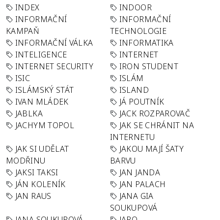
INDEX
INDOOR
INFORMAČNÍ
INFORMAČNÍ
KAMPAŇ
TECHNOLOGIE
INFORMAČNÍ VÁLKA
INFORMATIKA
INTELIGENCE
INTERNET
INTERNET SECURITY
IRON STUDENT
ISIC
ISLÁM
ISLÁMSKÝ STÁT
ISLAND
IVAN MLÁDEK
JÁ POUTNÍK
JABLKA
JACK ROZPAROVAČ
JACHYM TOPOL
JAK SE CHRÁNIT NA
INTERNETU
JAK SI UDĚLAT
JAKOU MAJÍ ŠATY
MODŘINU
BARVU
JAKSI TAKSI
JAN JANDA
JÁN KOLENÍK
JAN PALACH
JAN RAUS
JANA GIA
SOUKUPOVÁ
JANA SOUKUPOVÁ
JARO