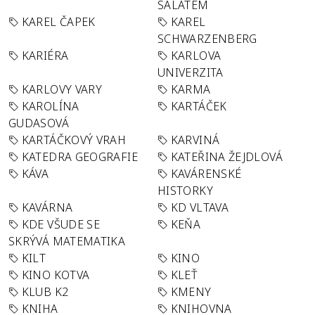
SALÁTEM
KAREL ČAPEK
KAREL
SCHWARZENBERG
KARIÉRA
KARLOVA
UNIVERZITA
KARLOVY VARY
KARMA
KAROLÍNA
KARTÁČEK
GUDASOVÁ
KARTÁČKOVÝ VRAH
KARVINÁ
KATEDRA GEOGRAFIE
KATEŘINA ŽEJDLOVÁ
KÁVA
KAVÁRENSKÉ
HISTORKY
KAVÁRNA
KD VLTAVA
KDE VŠUDE SE
KEŇA
SKRÝVÁ MATEMATIKA
KILT
KINO
KINO KOTVA
KLEŤ
KLUB K2
KMENY
KNIHA
KNIHOVNA