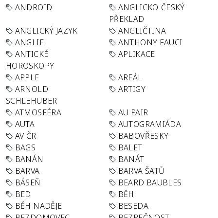
ANDROID
ANGLICKO-ČESKÝ
PŘEKLAD
ANGLICKÝ JAZYK
ANGLIČTINA
ANGLIE
ANTHONY FAUCI
ANTICKÉ
APLIKACE
HOROSKOPY
APPLE
AREÁL
ARNOLD
ARTIGY
SCHLEHUBER
ATMOSFÉRA
AU PAIR
AUTA
AUTOGRAMIÁDA
AV ČR
BABOVŘESKY
BAGS
BALET
BANÁN
BANÁT
BARVA
BARVA ŠATŮ
BÁSEŇ
BEARD BAUBLES
BED
BĚH
BĚH NADĚJE
BESEDA
BEZDOMOVEC
BEZPEČNOST