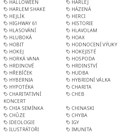
HALLOWEEN
HARLEJ
HARLEM SHAKE
HÁZENÁ
HEJLÍK
HERCI
HIGHWAY 61
HISTORIE
HLASOVÁNÍ
HLAVOLAM
HLUBOKÁ
HOAX
HOBIT
HODNOCENÍ VÝUKY
HOKEJ
HOKEJISTÉ
HORKÁ VANA
HOSPODA
HRDINOVÉ
HRDINSTVÍ
HŘEBÍČEK
HUDBA
HYBERNIA
HYBRIDNÍ VÁLKA
HYPOTÉKA
CHARITA
CHARITATIVNÍ
CHEB
KONCERT
CHIA SEMÍNKA
CHINASKI
CHŮZE
CHYBA
IDEOLOGIE
IGY
ILUSTRÁTOŘI
IMUNITA