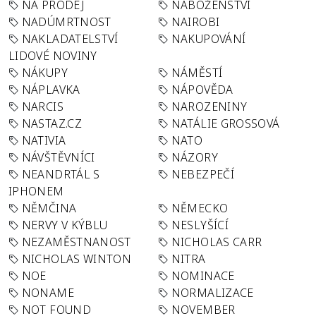
NA PRODEJ
NÁBOŽENSTVÍ
NADÚMRTNOST
NAIROBI
NAKLADATELSTVÍ
NAKUPOVÁNÍ
LIDOVÉ NOVINY
NÁKUPY
NÁMĚSTÍ
NÁPLAVKA
NÁPOVĚDA
NARCIS
NAROZENINY
NASTAZ.CZ
NATÁLIE GROSSOVÁ
NATIVIA
NATO
NÁVŠTĚVNÍCI
NÁZORY
NEANDRTÁL S
NEBEZPEČÍ
IPHONEM
NĚMČINA
NĚMECKO
NERVY V KÝBLU
NESLYŠÍCÍ
NEZAMĚSTNANOST
NICHOLAS CARR
NICHOLAS WINTON
NITRA
NOE
NOMINACE
NONAME
NORMALIZACE
NOT FOUND
NOVEMBER