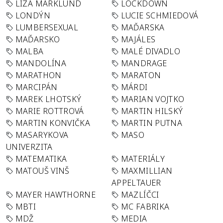
LIZA MARKLUND
LOCKDOWN
LONDÝN
LUCIE SCHMIEDOVÁ
LUMBERSEXUAL
MAĎARSKA
MAĎARSKO
MAJÁLES
MALBA
MALÉ DIVADLO
MANDOLÍNA
MANDRAGE
MARATHON
MARATON
MARCIPÁN
MÁRDI
MAREK LHOTSKÝ
MARIAN VOJTKO
MARIE ROTTROVÁ
MARTIN HILSKÝ
MARTIN KONVIČKA
MARTIN PUTNA
MASARYKOVA
MASO
UNIVERZITA
MATEMATIKA
MATERIÁLY
MATOUŠ VINŠ
MAXMILLIAN
APPELTAUER
MAYER HAWTHORNE
MAZLÍČCI
MBTI
MC FABRIKA
MDŽ
MEDIA