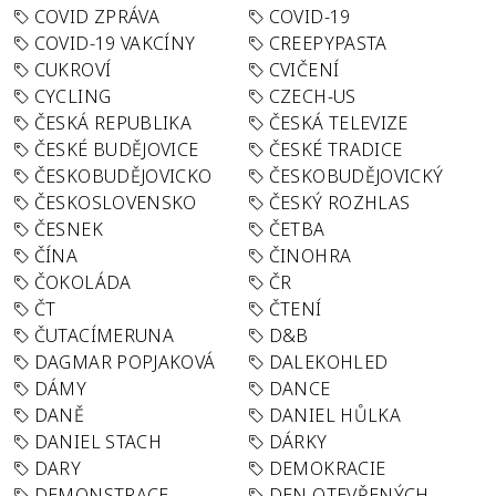
COVID ZPRÁVA
COVID-19
COVID-19 VAKCÍNY
CREEPYPASTA
CUKROVÍ
CVIČENÍ
CYCLING
CZECH-US
ČESKÁ REPUBLIKA
ČESKÁ TELEVIZE
ČESKÉ BUDĚJOVICE
ČESKÉ TRADICE
ČESKOBUDĚJOVICKO
ČESKOBUDĚJOVICKÝ
ČESKOSLOVENSKO
ČESKÝ ROZHLAS
ČESNEK
ČETBA
ČÍNA
ČINOHRA
ČOKOLÁDA
ČR
ČT
ČTENÍ
ČUTACÍMERUNA
D&B
DAGMAR POPJAKOVÁ
DALEKOHLED
DÁMY
DANCE
DANĚ
DANIEL HŮLKA
DANIEL STACH
DÁRKY
DARY
DEMOKRACIE
DEMONSTRACE
DEN OTEVŘENÝCH