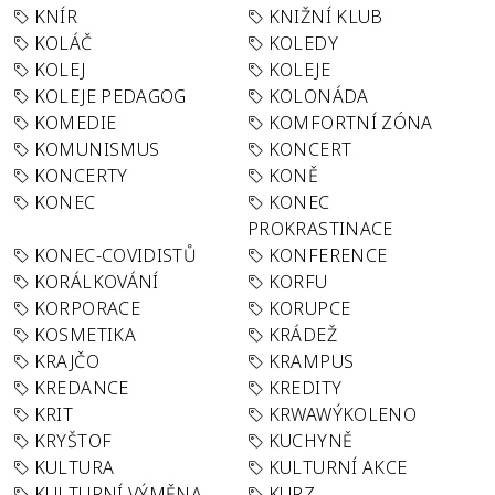
KNÍR
KNIŽNÍ KLUB
KOLÁČ
KOLEDY
KOLEJ
KOLEJE
KOLEJE PEDAGOG
KOLONÁDA
KOMEDIE
KOMFORTNÍ ZÓNA
KOMUNISMUS
KONCERT
KONCERTY
KONĚ
KONEC
KONEC
PROKRASTINACE
KONEC-COVIDISTŮ
KONFERENCE
KORÁLKOVÁNÍ
KORFU
KORPORACE
KORUPCE
KOSMETIKA
KRÁDEŽ
KRAJČO
KRAMPUS
KREDANCE
KREDITY
KRIT
KRWAWÝKOLENO
KRYŠTOF
KUCHYNĚ
KULTURA
KULTURNÍ AKCE
KULTURNÍ VÝMĚNA
KURZ