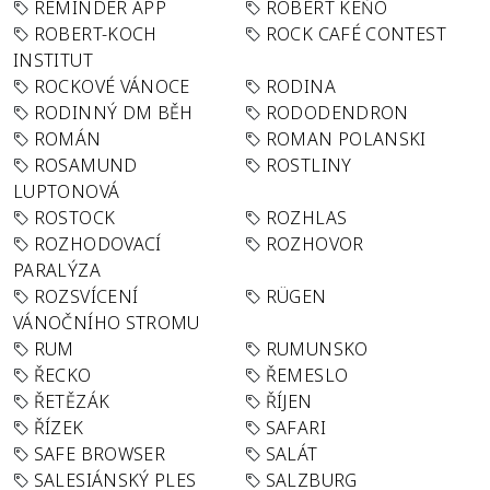
REMINDER APP
ROBERT KEŇO
ROBERT-KOCH
ROCK CAFÉ CONTEST
INSTITUT
ROCKOVÉ VÁNOCE
RODINA
RODINNÝ DM BĚH
RODODENDRON
ROMÁN
ROMAN POLANSKI
ROSAMUND
ROSTLINY
LUPTONOVÁ
ROSTOCK
ROZHLAS
ROZHODOVACÍ
ROZHOVOR
PARALÝZA
ROZSVÍCENÍ
RÜGEN
VÁNOČNÍHO STROMU
RUM
RUMUNSKO
ŘECKO
ŘEMESLO
ŘETĚZÁK
ŘÍJEN
ŘÍZEK
SAFARI
SAFE BROWSER
SALÁT
SALESIÁNSKÝ PLES
SALZBURG