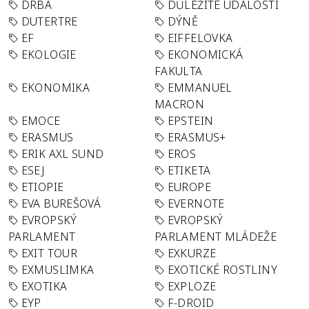
DRBA
DŮLEŽITÉ UDÁLOSTI
DUTERTRE
DÝNĚ
EF
EIFFELOVKA
EKOLOGIE
EKONOMICKÁ
FAKULTA
EKONOMIKA
EMMANUEL
MACRON
EMOCE
EPSTEIN
ERASMUS
ERASMUS+
ERIK AXL SUND
EROS
ESEJ
ETIKETA
ETIOPIE
EUROPE
EVA BUREŠOVÁ
EVERNOTE
EVROPSKÝ
EVROPSKÝ
PARLAMENT
PARLAMENT MLÁDEŽE
EXIT TOUR
EXKURZE
EXMUSLIMKA
EXOTICKÉ ROSTLINY
EXOTIKA
EXPLOZE
EYP
F-DROID