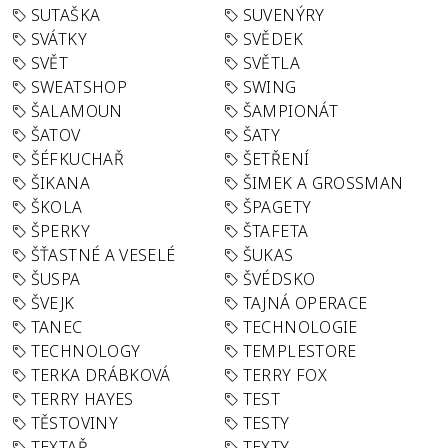
SUTAŠKA
SUVENÝRY
SVÁTKY
SVĚDEK
SVĚT
SVĚTLA
SWEATSHOP
SWING
ŠALAMOUN
ŠAMPIONÁT
ŠATOV
ŠATY
ŠÉFKUCHAŘ
ŠETŘENÍ
ŠIKANA
ŠIMEK A GROSSMAN
ŠKOLA
ŠPAGETY
ŠPERKY
ŠTAFETA
ŠŤASTNÉ A VESELÉ
ŠUKAS
ŠUSPA
ŠVÉDSKO
ŠVEJK
TAJNÁ OPERACE
TANEC
TECHNOLOGIE
TECHNOLOGY
TEMPLESTORE
TERKA DRÁBKOVÁ
TERRY FOX
TERRY HAYES
TEST
TĚSTOVINY
TESTY
TEXTAŘ
TEXTY