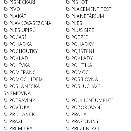
PÍSNIČKÁŘI
PIŠKOT
PIVO
PLACEMENT TEST
PLAKÁT
PLANETÁRIUM
PLAVKOVÁSEZONA
PLES
PLES UPÍRŮ
PLUS SIZE
POČASÍ
POEZIE
POHÁDKA
POHÁDKY
POCHOUTKY
POJIŠTĚNÍ
POKLAD
POKLADY
POLÉVKA
POLITIKA
POMERANČ
POMOC
POMOC LIDEM
POSILOVNA
POSLANECKÁ
POSLUCHAČI
SNĚMOVNA
POTRAVINY
POULIČNÍ UMĚLCI
POVÍDKA
POZOROVÁNÍ
PR ČLÁNEK
PRAHA
PRAXE
PRÁZDNINY
PREMIÉRA
PREZENTACE