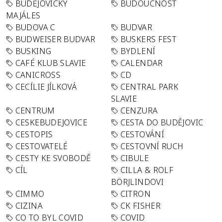
BUDĚJOVICKÝ
BUDOUCNOST
MAJÁLES
BUDOVA C
BUDVAR
BUDWEISER BUDVAR
BUSKERS FEST
BUSKING
BYDLENÍ
CAFÉ KLUB SLAVIE
CALENDAR
CANICROSS
CD
CECÍLIE JÍLKOVÁ
CENTRAL PARK
SLAVIE
CENTRUM
CENZURA
CESKEBUDEJOVICE
CESTA DO BUDĚJOVIC
CESTOPIS
CESTOVÁNÍ
CESTOVATELÉ
CESTOVNÍ RUCH
CESTY KE SVOBODĚ
CIBULE
CÍL
CILLA & ROLF
BÖRJLINDOVI
CIMMO
CITRON
CIZINA
CK FISHER
CO TO BYL COVID
COVID