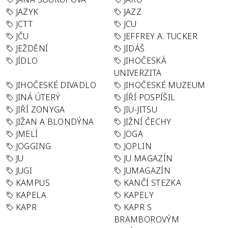
JAZYK
JAZZ
JCTT
JCU
JČU
JEFFREY A. TUCKER
JEŽDĚNÍ
JIDÁŠ
JÍDLO
JIHOČESKÁ
UNIVERZITA
JIHOČESKÉ DIVADLO
JIHOČESKÉ MUZEUM
JINÁ ÚTERÝ
JÍŘÍ POSPÍŠIL
JIŘÍ ZONYGA
JIU-JITSU
JIŽAN A BLONDÝNA
JIŽNÍ ČECHY
JMELÍ
JOGA
JOGGING
JOPLIN
JU
JU MAGAZÍN
JUGI
JUMAGAZÍN
KAMPUS
KANČÍ STEZKA
KAPELA
KAPELY
KAPR
KAPR S
BRAMBOROVÝM