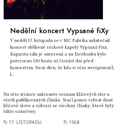
Nedělní koncert Vypsané fiXy
V neděli 17. listopadu se v MC Fabrika uskutečnil
koncert oblíbené rockové kapely Vypsaná Fixa.
Kapacita sálu je omezená a na facebooku bylo
potvrzeno 150 hostů už čtrnáct dní před
koncertem. Není divu, že kdo si včas nevzpomněl,
l...
Na této stránce naleznete seznam klíčových slov u
všech publikovaných článků. Stačí pouze vybrat dané
klíčové slovo a zobrazí se všechny články, které byly
takto označeny.
17. LISTOPADU
1968