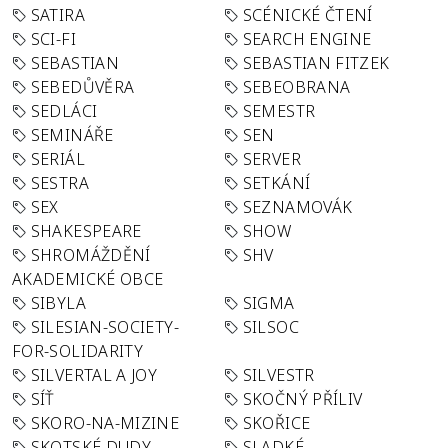
SATIRA
SCÉNICKÉ ČTENÍ
SCI-FI
SEARCH ENGINE
SEBASTIAN
SEBASTIAN FITZEK
SEBEDŮVĚRA
SEBEOBRANA
SEDLÁCI
SEMESTR
SEMINÁŘE
SEN
SERIÁL
SERVER
SESTRA
SETKÁNÍ
SEX
SEZNAMOVÁK
SHAKESPEARE
SHOW
SHROMÁŽDĚNÍ
SHV
AKADEMICKÉ OBCE
SIBYLA
SIGMA
SILESIAN-SOCIETY-
SILSOC
FOR-SOLIDARITY
SILVERTAL A JOY
SILVESTR
SÍŤ
SKOČNÝ PŘÍLIV
SKORO-NA-MIZINE
SKOŘICE
SKOTSKÉ DUDY
SLADKÉ