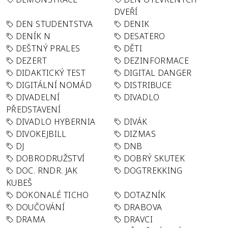
DVEŘÍ
DEN STUDENTSTVA
DENIK
DENÍK N
DESATERO
DEŠTNÝ PRALES
DĚTI
DEZERT
DEZINFORMACE
DIDAKTICKÝ TEST
DIGITAL DANGER
DIGITÁLNÍ NOMÁD
DISTRIBUCE
DIVADELNÍ
DIVADLO
PŘEDSTAVENÍ
DIVADLO HYBERNIA
DIVÁK
DIVOKEJBILL
DIZMAS
DJ
DNB
DOBRODRUŽSTVÍ
DOBRÝ SKUTEK
DOC. RNDR. JAK
DOGTREKKING
KUBEŠ
DOKONALÉ TICHO
DOTAZNÍK
DOUČOVÁNÍ
DRABOVA
DRAMA
DRAVCI