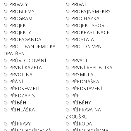
PRIVACY
PRIVÁT
PROBLÉMY
PROFAJNŠMEKRY
PROGRAM
PROCHÁZKA
PROJEKT
PROJEKT SBOR
PROJEKTY
PROKRASTINACE
PROPAGANDA
PROSTATA
PROTI-PANDEMICKÁ
PROTON VPN
OPATŘENÍ
PRŮVODCOVÁNÍ
PRVÁCI
PRVNÍ KAZETA
PRVNÍ REPUBLIKA
PRVOTINA
PRYMULA
PŘÁNÍ
PŘEDNÁŠKA
PŘEDSEVZETÍ
PŘEDSTAVENÍ
PŘEDZÁPIS
PŘF
PŘÍBĚH
PŘÍBĚHY
PŘIHLÁŠKA
PŘÍPRAVA NA
ZKOUŠKU
PŘÍPRAVY
PŘÍRODA
PŘÍRODOVĚDECKÁ
PŘÍRODOVĚDNÁ