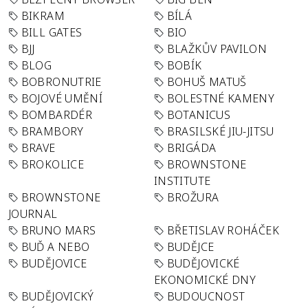
BIKRAM
BÍLÁ
BILL GATES
BIO
BJJ
BLAŽKŮV PAVILON
BLOG
BOBÍK
BOBRONUTRIE
BOHUŠ MATUŠ
BOJOVÉ UMĚNÍ
BOLESTNÉ KAMENY
BOMBARDÉR
BOTANICUS
BRAMBORY
BRASILSKÉ JIU-JITSU
BRAVE
BRIGÁDA
BROKOLICE
BROWNSTONE
INSTITUTE
BROWNSTONE
BROŽURA
JOURNAL
BRUNO MARS
BŘETISLAV ROHÁČEK
BUĎ A NEBO
BUDĚJCE
BUDĚJOVICE
BUDĚJOVICKÉ
EKONOMICKÉ DNY
BUDĚJOVICKÝ
BUDOUCNOST