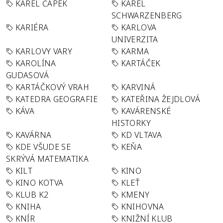
KAREL ČAPEK
KAREL
SCHWARZENBERG
KARIÉRA
KARLOVA
UNIVERZITA
KARLOVY VARY
KARMA
KAROLÍNA
KARTÁČEK
GUDASOVÁ
KARTÁČKOVÝ VRAH
KARVINÁ
KATEDRA GEOGRAFIE
KATEŘINA ŽEJDLOVÁ
KÁVA
KAVÁRENSKÉ
HISTORKY
KAVÁRNA
KD VLTAVA
KDE VŠUDE SE
KEŇA
SKRÝVÁ MATEMATIKA
KILT
KINO
KINO KOTVA
KLEŤ
KLUB K2
KMENY
KNIHA
KNIHOVNA
KNÍR
KNIŽNÍ KLUB