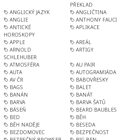
PŘEKLAD
ANGLICKÝ JAZYK
ANGLIČTINA
ANGLIE
ANTHONY FAUCI
ANTICKÉ
APLIKACE
HOROSKOPY
APPLE
AREÁL
ARNOLD
ARTIGY
SCHLEHUBER
ATMOSFÉRA
AU PAIR
AUTA
AUTOGRAMIÁDA
AV ČR
BABOVŘESKY
BAGS
BALET
BANÁN
BANÁT
BARVA
BARVA ŠATŮ
BÁSEŇ
BEARD BAUBLES
BED
BĚH
BĚH NADĚJE
BESEDA
BEZDOMOVEC
BEZPEČNOST
BEZPEČNÝ BROWSER
BIG BEN