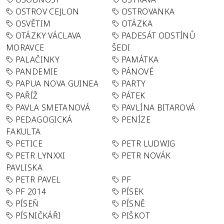
OSTROV CEJLON
OSTROVANKA
OSVĚTIM
OTÁZKA
OTÁZKY VÁCLAVA
PADESÁT ODSTÍNŮ
MORAVCE
ŠEDI
PALAČINKY
PAMÁTKA
PANDEMIE
PÁNOVÉ
PAPUA NOVA GUINEA
PARTY
PAŘÍŽ
PÁTEK
PAVLA SMETANOVÁ
PAVLÍNA BITAROVÁ
PEDAGOGICKÁ
PENÍZE
FAKULTA
PETICE
PETR LUDWIG
PETR LYNXXI
PETR NOVÁK
PAVLISKA
PETR PAVEL
PF
PF 2014
PÍSEK
PÍSEŇ
PÍSNĚ
PÍSNIČKÁŘI
PIŠKOT