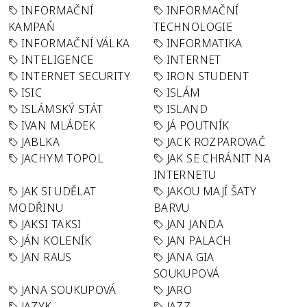
INFORMAČNÍ
INFORMAČNÍ
KAMPAŇ
TECHNOLOGIE
INFORMAČNÍ VÁLKA
INFORMATIKA
INTELIGENCE
INTERNET
INTERNET SECURITY
IRON STUDENT
ISIC
ISLÁM
ISLÁMSKÝ STÁT
ISLAND
IVAN MLÁDEK
JÁ POUTNÍK
JABLKA
JACK ROZPAROVAČ
JACHYM TOPOL
JAK SE CHRÁNIT NA
INTERNETU
JAK SI UDĚLAT
JAKOU MAJÍ ŠATY
MODŘINU
BARVU
JAKSI TAKSI
JAN JANDA
JÁN KOLENÍK
JAN PALACH
JAN RAUS
JANA GIA
SOUKUPOVÁ
JANA SOUKUPOVÁ
JARO
JAZYK
JAZZ