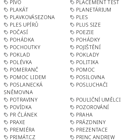
PIVO
PLACEMENT TEST
PLAKÁT
PLANETÁRIUM
PLAVKOVÁSEZONA
PLES
PLES UPÍRŮ
PLUS SIZE
POČASÍ
POEZIE
POHÁDKA
POHÁDKY
POCHOUTKY
POJIŠTĚNÍ
POKLAD
POKLADY
POLÉVKA
POLITIKA
POMERANČ
POMOC
POMOC LIDEM
POSILOVNA
POSLANECKÁ
POSLUCHAČI
SNĚMOVNA
POTRAVINY
POULIČNÍ UMĚLCI
POVÍDKA
POZOROVÁNÍ
PR ČLÁNEK
PRAHA
PRAXE
PRÁZDNINY
PREMIÉRA
PREZENTACE
PRIMÁT.CZ
PRINC ANDREW