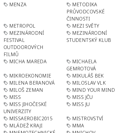
MENZA
METODIKA
PRŮVODCOVSKÉ
ČINNOSTI
METROPOL
MEZI SVĚTY
MEZINÁRODNÍ
MEZINÁRODNÍ
FESTIVAL
STUDENTSKÝ KLUB
OUTDOOROVÝCH
FILMŮ
MICHA MAREDA
MICHAELA
GEMROTOVÁ
MIKROEKONOMIE
MIKULÁŠ BEK
MILENA BERANOVÁ
MILOSLAV VLK
MILOŠ ZEMAN
MIND YOUR MIND
MISS
MISS JČU
MISS JIHOČESKÉ
MISS JU
UNIVERZITY
MISSAEROBIC2015
MISTROVSTVÍ
MLÁDEŽ KRAJI
MMA
MNEMOTECHNICKÉ
MNICHOV