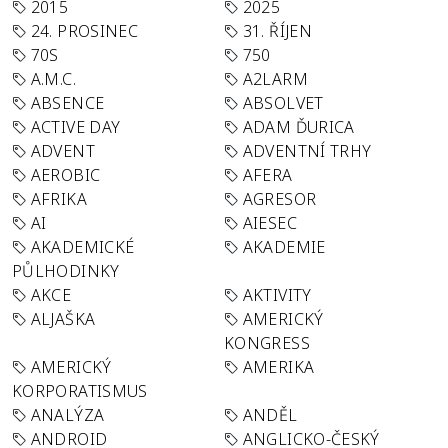
2015
2025
24. PROSINEC
31. ŘÍJEN
70S
750
A.M.C.
A2LARM
ABSENCE
ABSOLVET
ACTIVE DAY
ADAM ĎURICA
ADVENT
ADVENTNÍ TRHY
AEROBIC
AFERA
AFRIKA
AGRESOR
AI
AIESEC
AKADEMICKÉ
AKADEMIE
PŮLHODINKY
AKCE
AKTIVITY
ALJAŠKA
AMERICKÝ
KONGRESS
AMERICKÝ
AMERIKA
KORPORATISMUS
ANALÝZA
ANDĚL
ANDROID
ANGLICKO-ČESKÝ