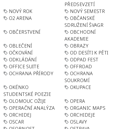
PŘEDSEVZETÍ
NOVÝ ROK
NOVÝ SEMESTR
O2 ARENA
OBČANSKÉ
SDRUŽENÍ ŠVAGR
OBČERSTVENÍ
OBCHODNÍ
AKADEMIE
OBLEČENÍ
OBRAZY
OČKOVÁNÍ
OD DESÍTI K PĚTI
ODKLÁDÁNÍ
ODPAD FEST
OFFICE SUITE
OFFROAD
OCHRANA PŘÍRODY
OCHRANA
SOUKROMÍ
OKÉNKO
OKUPACE
STUDENTSKÉ POEZIE
OLOMOUC OŽIJE
OPERA
OPERAČNÍ ANALÝZA
ORGANIC MAPS
ORCHIDEJ
ORCHIDEJE
OSCAR
OSLAVY
OSOBNOST
OSTRAVA