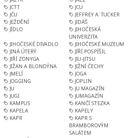
JCTT
JCU
JČU
JEFFREY A. TUCKER
JEŽDĚNÍ
JIDÁŠ
JÍDLO
JIHOČESKÁ
UNIVERZITA
JIHOČESKÉ DIVADLO
JIHOČESKÉ MUZEUM
JINÁ ÚTERÝ
JÍŘÍ POSPÍŠIL
JIŘÍ ZONYGA
JIU-JITSU
JIŽAN A BLONDÝNA
JIŽNÍ ČECHY
JMELÍ
JOGA
JOGGING
JOPLIN
JU
JU MAGAZÍN
JUGI
JUMAGAZÍN
KAMPUS
KANČÍ STEZKA
KAPELA
KAPELY
KAPR
KAPR S
BRAMBOROVÝM
SALÁTEM