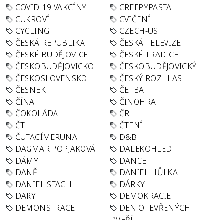
COVID-19 VAKCÍNY
CREEPYPASTA
CUKROVÍ
CVIČENÍ
CYCLING
CZECH-US
ČESKÁ REPUBLIKA
ČESKÁ TELEVIZE
ČESKÉ BUDĚJOVICE
ČESKÉ TRADICE
ČESKOBUDĚJOVICKO
ČESKOBUDĚJOVICKÝ
ČESKOSLOVENSKO
ČESKÝ ROZHLAS
ČESNEK
ČETBA
ČÍNA
ČINOHRA
ČOKOLÁDA
ČR
ČT
ČTENÍ
ČUTACÍMERUNA
D&B
DAGMAR POPJAKOVÁ
DALEKOHLED
DÁMY
DANCE
DANĚ
DANIEL HŮLKA
DANIEL STACH
DÁRKY
DARY
DEMOKRACIE
DEMONSTRACE
DEN OTEVŘENÝCH
DVEŘÍ