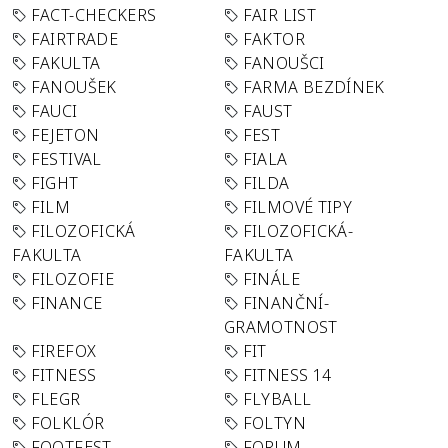
FACT-CHECKERS
FAIR LIST
FAIRTRADE
FAKTOR
FAKULTA
FANOUŠCI
FANOUŠEK
FARMA BEZDÍNEK
FAUCI
FAUST
FEJETON
FEST
FESTIVAL
FIALA
FIGHT
FILDA
FILM
FILMOVÉ TIPY
FILOZOFICKÁ
FILOZOFICKÁ-
FAKULTA
FAKULTA
FILOZOFIE
FINÁLE
FINANCE
FINANČNÍ-
GRAMOTNOST
FIREFOX
FIT
FITNESS
FITNESS 14
FLEGR
FLYBALL
FOLKLÓR
FOLTYN
FOOTFEST
FORUM