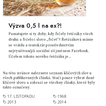
Výzva 0,5 l na ex?!
Pamatujete si ty doby, kdy frčely řetězáky všech
druhů a frčelo i slovo „frčet“? Řetězáková mánie
se vrátila a tentokrát prostřednictvím
nejvyužívanější sociální síť jménem Facebook.
Účelem tohoto nového řetězáku je...
Na této stránce naleznete seznam klíčových slov u
všech publikovaných článků. Stačí pouze vybrat dané
klíčové slovo a zobrazí se všechny články, které byly
takto označeny.
17. LISTOPADU
1968
2013
2014