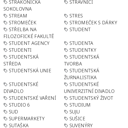
STRAKONICKÁ
STRÁVNÍCI
SOKOLOVNA
STREAM
STRES
STROMEČEK
STROMEČEK S DÁRKY
STŘELBA NA
STUDENT
FILOZOFICKÉ FAKULTĚ
STUDENT AGENCY
STUDENTA
STUDENTI
STUDENTKY
STUDENTSKÁ
STUDENTSKÁ
STŘEDA
TVORBA
STUDENTSKÁ UNIE
STUDENTSKÁ
ŽURNALISTIKA
STUDENTSKÉ
STUDENTSKÉ
DIVADLO
UNIVERZITNÍ DIVADLO
STUDENTSKÉ VAŘENÍ
STUDENTSKÝ ŽIVOT
STUDIO 6
STUDIUM
SUD
SUJU
SUPERMARKETY
SUŠICE
SUTAŠKA
SUVENÝRY