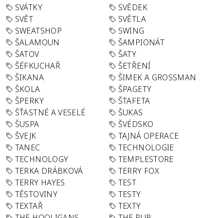
SVÁTKY
SVĚDEK
SVĚT
SVĚTLA
SWEATSHOP
SWING
ŠALAMOUN
ŠAMPIONÁT
ŠATOV
ŠATY
ŠÉFKUCHAŘ
ŠETŘENÍ
ŠIKANA
ŠIMEK A GROSSMAN
ŠKOLA
ŠPAGETY
ŠPERKY
ŠTAFETA
ŠŤASTNÉ A VESELÉ
ŠUKAS
ŠUSPA
ŠVÉDSKO
ŠVEJK
TAJNÁ OPERACE
TANEC
TECHNOLOGIE
TECHNOLOGY
TEMPLESTORE
TERKA DRÁBKOVÁ
TERRY FOX
TERRY HAYES
TEST
TĚSTOVINY
TESTY
TEXTAŘ
TEXTY
THE HOOLIGANS
THE PUB