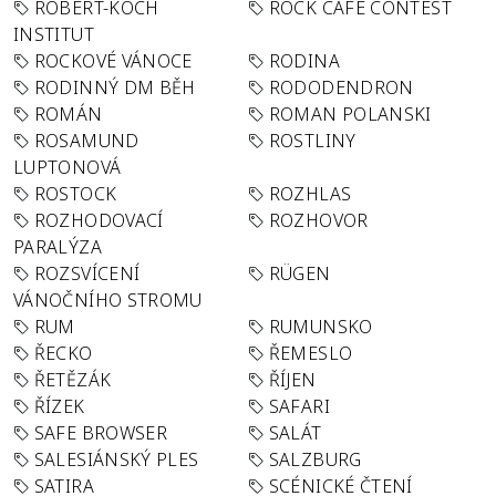
ROBERT-KOCH
ROCK CAFÉ CONTEST
INSTITUT
ROCKOVÉ VÁNOCE
RODINA
RODINNÝ DM BĚH
RODODENDRON
ROMÁN
ROMAN POLANSKI
ROSAMUND
ROSTLINY
LUPTONOVÁ
ROSTOCK
ROZHLAS
ROZHODOVACÍ
ROZHOVOR
PARALÝZA
ROZSVÍCENÍ
RÜGEN
VÁNOČNÍHO STROMU
RUM
RUMUNSKO
ŘECKO
ŘEMESLO
ŘETĚZÁK
ŘÍJEN
ŘÍZEK
SAFARI
SAFE BROWSER
SALÁT
SALESIÁNSKÝ PLES
SALZBURG
SATIRA
SCÉNICKÉ ČTENÍ