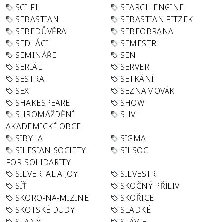
SCI-FI
SEARCH ENGINE
SEBASTIAN
SEBASTIAN FITZEK
SEBEDŮVĚRA
SEBEOBRANA
SEDLÁCI
SEMESTR
SEMINÁŘE
SEN
SERIÁL
SERVER
SESTRA
SETKÁNÍ
SEX
SEZNAMOVÁK
SHAKESPEARE
SHOW
SHROMÁŽDĚNÍ
SHV
AKADEMICKÉ OBCE
SIBYLA
SIGMA
SILESIAN-SOCIETY-
SILSOC
FOR-SOLIDARITY
SILVERTAL A JOY
SILVESTR
SÍŤ
SKOČNÝ PŘÍLIV
SKORO-NA-MIZINE
SKOŘICE
SKOTSKÉ DUDY
SLADKÉ
SLANÝ
SLÁVIE