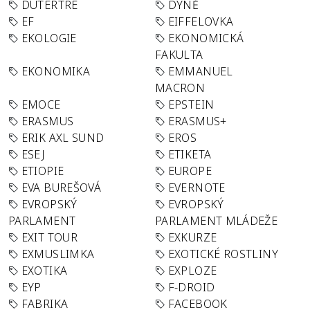
DUTERTRE
DÝNĚ
EF
EIFFELOVKA
EKOLOGIE
EKONOMICKÁ
FAKULTA
EKONOMIKA
EMMANUEL
MACRON
EMOCE
EPSTEIN
ERASMUS
ERASMUS+
ERIK AXL SUND
EROS
ESEJ
ETIKETA
ETIOPIE
EUROPE
EVA BUREŠOVÁ
EVERNOTE
EVROPSKÝ
EVROPSKÝ
PARLAMENT
PARLAMENT MLÁDEŽE
EXIT TOUR
EXKURZE
EXMUSLIMKA
EXOTICKÉ ROSTLINY
EXOTIKA
EXPLOZE
EYP
F-DROID
FABRIKA
FACEBOOK