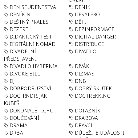
DEN STUDENTSTVA
DENIK
DENÍK N
DESATERO
DEŠTNÝ PRALES
DĚTI
DEZERT
DEZINFORMACE
DIDAKTICKÝ TEST
DIGITAL DANGER
DIGITÁLNÍ NOMÁD
DISTRIBUCE
DIVADELNÍ
DIVADLO
PŘEDSTAVENÍ
DIVADLO HYBERNIA
DIVÁK
DIVOKEJBILL
DIZMAS
DJ
DNB
DOBRODRUŽSTVÍ
DOBRÝ SKUTEK
DOC. RNDR. JAK
DOGTREKKING
KUBEŠ
DOKONALÉ TICHO
DOTAZNÍK
DOUČOVÁNÍ
DRABOVA
DRAMA
DRAVCI
DRBA
DŮLEŽITÉ UDÁLOSTI