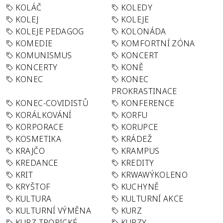
KOLÁČ
KOLEDY
KOLEJ
KOLEJE
KOLEJE PEDAGOG
KOLONÁDA
KOMEDIE
KOMFORTNÍ ZÓNA
KOMUNISMUS
KONCERT
KONCERTY
KONĚ
KONEC
KONEC
PROKRASTINACE
KONEC-COVIDISTŮ
KONFERENCE
KORÁLKOVÁNÍ
KORFU
KORPORACE
KORUPCE
KOSMETIKA
KRÁDEŽ
KRAJČO
KRAMPUS
KREDANCE
KREDITY
KRIT
KRWAWÝKOLENO
KRYŠTOF
KUCHYNĚ
KULTURA
KULTURNÍ AKCE
KULTURNÍ VÝMĚNA
KURZ
KURZ TROPICKÉ
KURZY