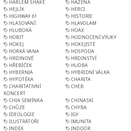
HARLEM SHAKE
HÁZENÁ
HEJLÍK
HERCI
HIGHWAY 61
HISTORIE
HLASOVÁNÍ
HLAVOLAM
HLUBOKÁ
HOAX
HOBIT
HODNOCENÍ VÝUKY
HOKEJ
HOKEJISTÉ
HORKÁ VANA
HOSPODA
HRDINOVÉ
HRDINSTVÍ
HŘEBÍČEK
HUDBA
HYBERNIA
HYBRIDNÍ VÁLKA
HYPOTÉKA
CHARITA
CHARITATIVNÍ
CHEB
KONCERT
CHIA SEMÍNKA
CHINASKI
CHŮZE
CHYBA
IDEOLOGIE
IGY
ILUSTRÁTOŘI
IMUNITA
INDEX
INDOOR