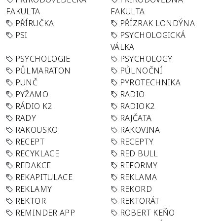
FAKULTA
FAKULTA
PŘÍRUČKA
PŘÍZRAK LONDÝNA
PSI
PSYCHOLOGICKÁ
VÁLKA
PSYCHOLOGIE
PSYCHOLOGY
PŮLMARATON
PŮLNOČNÍ
PUNČ
PYROTECHNIKA
PYŽAMO
RADIO
RÁDIO K2
RADIOK2
RADY
RAJČATA
RAKOUSKO
RAKOVINA
RECEPT
RECEPTY
RECYKLACE
RED BULL
REDAKCE
REFORMY
REKAPITULACE
REKLAMA
REKLAMY
REKORD
REKTOR
REKTORÁT
REMINDER APP
ROBERT KEŇO