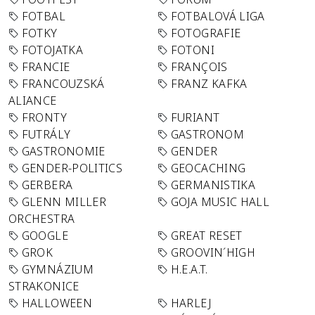
FOTBAL
FOTBALOVÁ LIGA
FOTKY
FOTOGRAFIE
FOTOJATKA
FOTONI
FRANCIE
FRANÇOIS
FRANCOUZSKÁ
FRANZ KAFKA
ALIANCE
FRONTY
FURIANT
FUTRÁLY
GASTRONOM
GASTRONOMIE
GENDER
GENDER-POLITICS
GEOCACHING
GERBERA
GERMANISTIKA
GLENN MILLER
GOJA MUSIC HALL
ORCHESTRA
GOOGLE
GREAT RESET
GROK
GROOVIN´HIGH
GYMNÁZIUM
H.E.A.T.
STRAKONICE
HALLOWEEN
HARLEJ