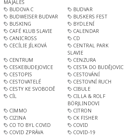
MAJÁLES
BUDOVA C
BUDVAR
BUDWEISER BUDVAR
BUSKERS FEST
BUSKING
BYDLENÍ
CAFÉ KLUB SLAVIE
CALENDAR
CANICROSS
CD
CECÍLIE JÍLKOVÁ
CENTRAL PARK
SLAVIE
CENTRUM
CENZURA
CESKEBUDEJOVICE
CESTA DO BUDĚJOVIC
CESTOPIS
CESTOVÁNÍ
CESTOVATELÉ
CESTOVNÍ RUCH
CESTY KE SVOBODĚ
CIBULE
CÍL
CILLA & ROLF
BÖRJLINDOVI
CIMMO
CITRON
CIZINA
CK FISHER
CO TO BYL COVID
COVID
COVID ZPRÁVA
COVID-19