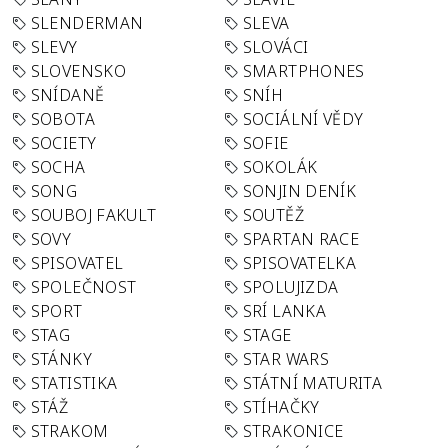
SLENDERMAN
SLEVA
SLEVY
SLOVÁCI
SLOVENSKO
SMARTPHONES
SNÍDANĚ
SNÍH
SOBOTA
SOCIÁLNÍ VĚDY
SOCIETY
SOFIE
SOCHA
SOKOLÁK
SONG
SONJIN DENÍK
SOUBOJ FAKULT
SOUTĚŽ
SOVY
SPARTAN RACE
SPISOVATEL
SPISOVATELKA
SPOLEČNOST
SPOLUJIZDA
SPORT
SRÍ LANKA
STAG
STAGE
STÁNKY
STAR WARS
STATISTIKA
STÁTNÍ MATURITA
STÁŽ
STÍHAČKY
STRAKOM
STRAKONICE