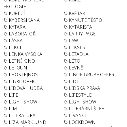
EKOLOGIE
KUŘECÍ
KVĚTÁK
KYBERŠIKANA
KYNUTÉ TĚSTO
KYTARA
KYTARISTA
LABORATOŘ
LARRY PAGE
LÁSKA
LAW
LEKCE
LEKSES
LENKA VYSOKÁ
LETADLA
LETNÍ KINO
LÉTO
LETOUN
LEVNĚ
LHOSTEJNOST
LIBOR GRUBHOFFER
LIBRE OFFICE
LIDÉ
LIDOVÁ HUDBA
LIDSKÁ PRÁVA
LIFE
LIFESTYLE
LIGHT SHOW
LIGHTSHOW
LIMIT
LITERÁRNÍ ŠLEH
LITERATURA
LÍVANCE
LIZA MARKLUND
LOCKDOWN