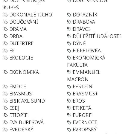
DOC. RNDR. JAK
DOGTREKKING
KUBEŠ
DOKONALÉ TICHO
DOTAZNÍK
DOUČOVÁNÍ
DRABOVA
DRAMA
DRAVCI
DRBA
DŮLEŽITÉ UDÁLOSTI
DUTERTRE
DÝNĚ
EF
EIFFELOVKA
EKOLOGIE
EKONOMICKÁ
FAKULTA
EKONOMIKA
EMMANUEL
MACRON
EMOCE
EPSTEIN
ERASMUS
ERASMUS+
ERIK AXL SUND
EROS
ESEJ
ETIKETA
ETIOPIE
EUROPE
EVA BUREŠOVÁ
EVERNOTE
EVROPSKÝ
EVROPSKÝ