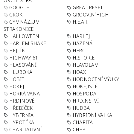
ORCHESTRA
GOOGLE
GREAT RESET
GROK
GROOVIN´HIGH
GYMNÁZIUM
H.E.A.T.
STRAKONICE
HALLOWEEN
HARLEJ
HARLEM SHAKE
HÁZENÁ
HEJLÍK
HERCI
HIGHWAY 61
HISTORIE
HLASOVÁNÍ
HLAVOLAM
HLUBOKÁ
HOAX
HOBIT
HODNOCENÍ VÝUKY
HOKEJ
HOKEJISTÉ
HORKÁ VANA
HOSPODA
HRDINOVÉ
HRDINSTVÍ
HŘEBÍČEK
HUDBA
HYBERNIA
HYBRIDNÍ VÁLKA
HYPOTÉKA
CHARITA
CHARITATIVNÍ
CHEB