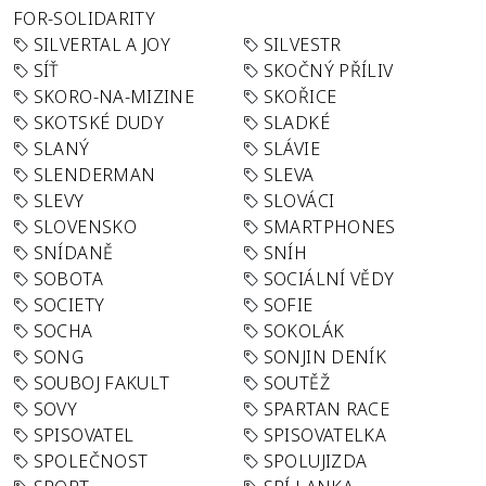
FOR-SOLIDARITY
SILVERTAL A JOY
SILVESTR
SÍŤ
SKOČNÝ PŘÍLIV
SKORO-NA-MIZINE
SKOŘICE
SKOTSKÉ DUDY
SLADKÉ
SLANÝ
SLÁVIE
SLENDERMAN
SLEVA
SLEVY
SLOVÁCI
SLOVENSKO
SMARTPHONES
SNÍDANĚ
SNÍH
SOBOTA
SOCIÁLNÍ VĚDY
SOCIETY
SOFIE
SOCHA
SOKOLÁK
SONG
SONJIN DENÍK
SOUBOJ FAKULT
SOUTĚŽ
SOVY
SPARTAN RACE
SPISOVATEL
SPISOVATELKA
SPOLEČNOST
SPOLUJIZDA