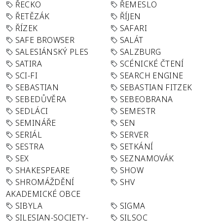
ŘECKO
ŘEMESLO
ŘETĚZÁK
ŘÍJEN
ŘÍZEK
SAFARI
SAFE BROWSER
SALÁT
SALESIÁNSKÝ PLES
SALZBURG
SATIRA
SCÉNICKÉ ČTENÍ
SCI-FI
SEARCH ENGINE
SEBASTIAN
SEBASTIAN FITZEK
SEBEDŮVĚRA
SEBEOBRANA
SEDLÁCI
SEMESTR
SEMINÁŘE
SEN
SERIÁL
SERVER
SESTRA
SETKÁNÍ
SEX
SEZNAMOVÁK
SHAKESPEARE
SHOW
SHROMÁŽDĚNÍ
SHV
AKADEMICKÉ OBCE
SIBYLA
SIGMA
SILESIAN-SOCIETY-
SILSOC