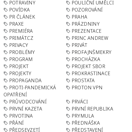
POTRAVINY
POULIČNÍ UMĚLCI
POVÍDKA
POZOROVÁNÍ
PR ČLÁNEK
PRAHA
PRAXE
PRÁZDNINY
PREMIÉRA
PREZENTACE
PRIMÁT.CZ
PRINC ANDREW
PRIVACY
PRIVÁT
PROBLÉMY
PROFAJNŠMEKRY
PROGRAM
PROCHÁZKA
PROJEKT
PROJEKT SBOR
PROJEKTY
PROKRASTINACE
PROPAGANDA
PROSTATA
PROTI-PANDEMICKÁ
PROTON VPN
OPATŘENÍ
PRŮVODCOVÁNÍ
PRVÁCI
PRVNÍ KAZETA
PRVNÍ REPUBLIKA
PRVOTINA
PRYMULA
PŘÁNÍ
PŘEDNÁŠKA
PŘEDSEVZETÍ
PŘEDSTAVENÍ