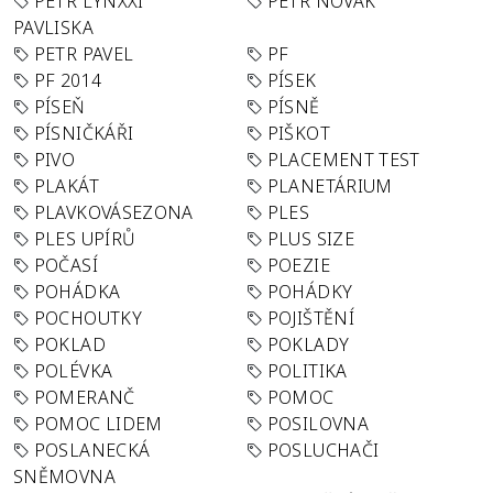
PETR LYNXXI
PETR NOVÁK
PAVLISKA
PETR PAVEL
PF
PF 2014
PÍSEK
PÍSEŇ
PÍSNĚ
PÍSNIČKÁŘI
PIŠKOT
PIVO
PLACEMENT TEST
PLAKÁT
PLANETÁRIUM
PLAVKOVÁSEZONA
PLES
PLES UPÍRŮ
PLUS SIZE
POČASÍ
POEZIE
POHÁDKA
POHÁDKY
POCHOUTKY
POJIŠTĚNÍ
POKLAD
POKLADY
POLÉVKA
POLITIKA
POMERANČ
POMOC
POMOC LIDEM
POSILOVNA
POSLANECKÁ
POSLUCHAČI
SNĚMOVNA