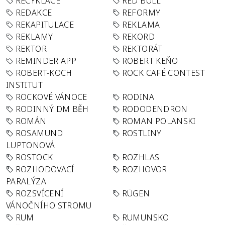
RECYKLACE
RED BULL
REDAKCE
REFORMY
REKAPITULACE
REKLAMA
REKLAMY
REKORD
REKTOR
REKTORÁT
REMINDER APP
ROBERT KEŇO
ROBERT-KOCH
ROCK CAFÉ CONTEST
INSTITUT
ROCKOVÉ VÁNOCE
RODINA
RODINNÝ DM BĚH
RODODENDRON
ROMÁN
ROMAN POLANSKI
ROSAMUND
ROSTLINY
LUPTONOVÁ
ROSTOCK
ROZHLAS
ROZHODOVACÍ
ROZHOVOR
PARALÝZA
ROZSVÍCENÍ
RÜGEN
VÁNOČNÍHO STROMU
RUM
RUMUNSKO