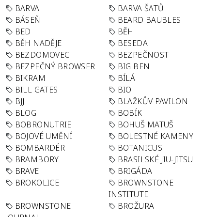
BARVA
BARVA ŠATŮ
BÁSEŇ
BEARD BAUBLES
BED
BĚH
BĚH NADĚJE
BESEDA
BEZDOMOVEC
BEZPEČNOST
BEZPEČNÝ BROWSER
BIG BEN
BIKRAM
BÍLÁ
BILL GATES
BIO
BJJ
BLAŽKŮV PAVILON
BLOG
BOBÍK
BOBRONUTRIE
BOHUŠ MATUŠ
BOJOVÉ UMĚNÍ
BOLESTNÉ KAMENY
BOMBARDÉR
BOTANICUS
BRAMBORY
BRASILSKÉ JIU-JITSU
BRAVE
BRIGÁDA
BROKOLICE
BROWNSTONE
INSTITUTE
BROWNSTONE
BROŽURA