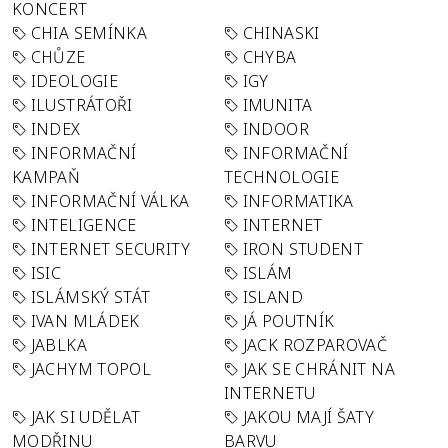
KONCERT
CHIA SEMÍNKA
CHINASKI
CHŮZE
CHYBA
IDEOLOGIE
IGY
ILUSTRÁTOŘI
IMUNITA
INDEX
INDOOR
INFORMAČNÍ
INFORMAČNÍ
KAMPAŇ
TECHNOLOGIE
INFORMAČNÍ VÁLKA
INFORMATIKA
INTELIGENCE
INTERNET
INTERNET SECURITY
IRON STUDENT
ISIC
ISLÁM
ISLÁMSKÝ STÁT
ISLAND
IVAN MLÁDEK
JÁ POUTNÍK
JABLKA
JACK ROZPAROVAČ
JACHYM TOPOL
JAK SE CHRÁNIT NA
INTERNETU
JAK SI UDĚLAT
JAKOU MAJÍ ŠATY
MODŘINU
BARVU