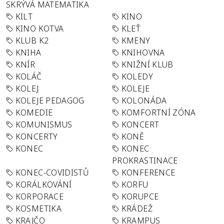
SKRÝVÁ MATEMATIKA
KILT
KINO
KINO KOTVA
KLEŤ
KLUB K2
KMENY
KNIHA
KNIHOVNA
KNÍR
KNIŽNÍ KLUB
KOLÁČ
KOLEDY
KOLEJ
KOLEJE
KOLEJE PEDAGOG
KOLONÁDA
KOMEDIE
KOMFORTNÍ ZÓNA
KOMUNISMUS
KONCERT
KONCERTY
KONĚ
KONEC
KONEC
PROKRASTINACE
KONEC-COVIDISTŮ
KONFERENCE
KORÁLKOVÁNÍ
KORFU
KORPORACE
KORUPCE
KOSMETIKA
KRÁDEŽ
KRAJČO
KRAMPUS