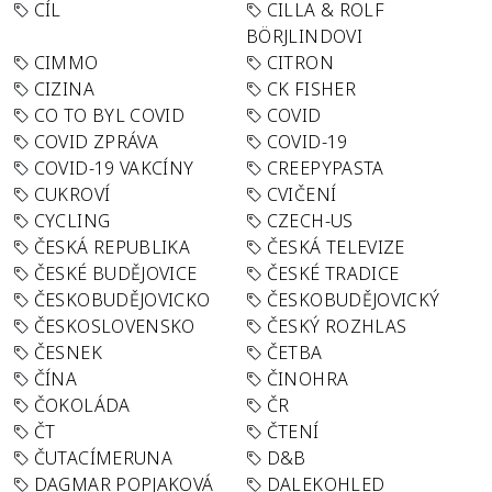
CÍL
CILLA & ROLF
BÖRJLINDOVI
CIMMO
CITRON
CIZINA
CK FISHER
CO TO BYL COVID
COVID
COVID ZPRÁVA
COVID-19
COVID-19 VAKCÍNY
CREEPYPASTA
CUKROVÍ
CVIČENÍ
CYCLING
CZECH-US
ČESKÁ REPUBLIKA
ČESKÁ TELEVIZE
ČESKÉ BUDĚJOVICE
ČESKÉ TRADICE
ČESKOBUDĚJOVICKO
ČESKOBUDĚJOVICKÝ
ČESKOSLOVENSKO
ČESKÝ ROZHLAS
ČESNEK
ČETBA
ČÍNA
ČINOHRA
ČOKOLÁDA
ČR
ČT
ČTENÍ
ČUTACÍMERUNA
D&B
DAGMAR POPJAKOVÁ
DALEKOHLED