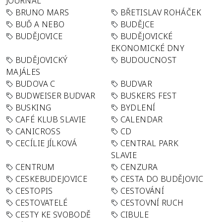
JOURNAL
BRUNO MARS
BŘETISLAV ROHÁČEK
BUĎ A NEBO
BUDĚJCE
BUDĚJOVICE
BUDĚJOVICKÉ
EKONOMICKÉ DNY
BUDĚJOVICKÝ
BUDOUCNOST
MAJÁLES
BUDOVA C
BUDVAR
BUDWEISER BUDVAR
BUSKERS FEST
BUSKING
BYDLENÍ
CAFÉ KLUB SLAVIE
CALENDAR
CANICROSS
CD
CECÍLIE JÍLKOVÁ
CENTRAL PARK
SLAVIE
CENTRUM
CENZURA
CESKEBUDEJOVICE
CESTA DO BUDĚJOVIC
CESTOPIS
CESTOVÁNÍ
CESTOVATELÉ
CESTOVNÍ RUCH
CESTY KE SVOBODĚ
CIBULE