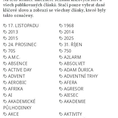
všech publikovaných článků. Stačí pouze vybrat dané
klíčové slovo a zobrazí se všechny články, které byly
takto označeny.
17. LISTOPADU
1968
2013
2014
2015
2025
24. PROSINEC
31. ŘÍJEN
70S
750
A.M.C.
A2LARM
ABSENCE
ABSOLVET
ACTIVE DAY
ADAM ĎURICA
ADVENT
ADVENTNÍ TRHY
AEROBIC
AFERA
AFRIKA
AGRESOR
AI
AIESEC
AKADEMICKÉ
AKADEMIE
PŮLHODINKY
AKCE
AKTIVITY