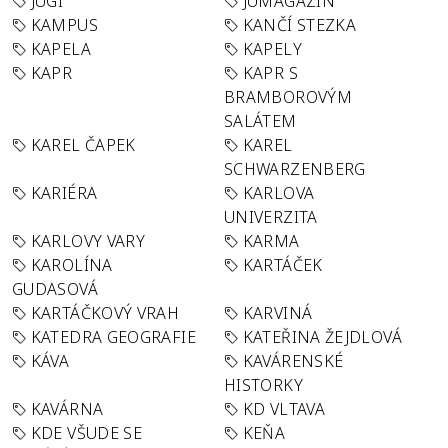
JUGI
JUMAGAZÍN
KAMPUS
KANČÍ STEZKA
KAPELA
KAPELY
KAPR
KAPR S
BRAMBOROVÝM
SALÁTEM
KAREL ČAPEK
KAREL
SCHWARZENBERG
KARIÉRA
KARLOVA
UNIVERZITA
KARLOVY VARY
KARMA
KAROLÍNA
KARTÁČEK
GUDASOVÁ
KARTÁČKOVÝ VRAH
KARVINÁ
KATEDRA GEOGRAFIE
KATEŘINA ŽEJDLOVÁ
KÁVA
KAVÁRENSKÉ
HISTORKY
KAVÁRNA
KD VLTAVA
KDE VŠUDE SE
KEŇA