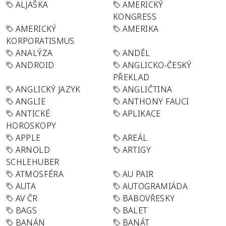
ALJAŠKA
AMERICKÝ
KONGRESS
AMERICKÝ
AMERIKA
KORPORATISMUS
ANALÝZA
ANDĚL
ANDROID
ANGLICKO-ČESKÝ
PŘEKLAD
ANGLICKÝ JAZYK
ANGLIČTINA
ANGLIE
ANTHONY FAUCI
ANTICKÉ
APLIKACE
HOROSKOPY
APPLE
AREÁL
ARNOLD
ARTIGY
SCHLEHUBER
ATMOSFÉRA
AU PAIR
AUTA
AUTOGRAMIÁDA
AV ČR
BABOVŘESKY
BAGS
BALET
BANÁN
BANÁT