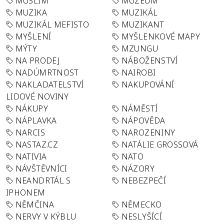
MUSLIM
MUZEUM
MUZIKA
MUZIKÁL
MUZIKÁL MEFISTO
MUZIKANT
MYŠLENÍ
MYŠLENKOVÉ MAPY
MÝTY
MZUNGU
NA PRODEJ
NÁBOŽENSTVÍ
NADÚMRTNOST
NAIROBI
NAKLADATELSTVÍ
NAKUPOVÁNÍ
LIDOVÉ NOVINY
NÁKUPY
NÁMĚSTÍ
NÁPLAVKA
NÁPOVĚDA
NARCIS
NAROZENINY
NASTAZ.CZ
NATÁLIE GROSSOVÁ
NATIVIA
NATO
NÁVŠTĚVNÍCI
NÁZORY
NEANDRTÁL S
NEBEZPEČÍ
IPHONEM
NĚMČINA
NĚMECKO
NERVY V KÝBLU
NESLYŠÍCÍ