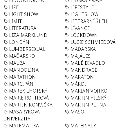
LIDOVÁ HUDBA
LIDSKÁ PRÁVA
LIFE
LIFESTYLE
LIGHT SHOW
LIGHTSHOW
LIMIT
LITERÁRNÍ ŠLEH
LITERATURA
LÍVANCE
LIZA MARKLUND
LOCKDOWN
LONDÝN
LUCIE SCHMIEDOVÁ
LUMBERSEXUAL
MAĎARSKA
MAĎARSKO
MAJÁLES
MALBA
MALÉ DIVADLO
MANDOLÍNA
MANDRAGE
MARATHON
MARATON
MARCIPÁN
MÁRDI
MAREK LHOTSKÝ
MARIAN VOJTKO
MARIE ROTTROVÁ
MARTIN HILSKÝ
MARTIN KONVIČKA
MARTIN PUTNA
MASARYKOVA
MASO
UNIVERZITA
MATEMATIKA
MATERIÁLY