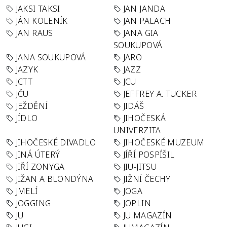
JAKSI TAKSI
JAN JANDA
JÁN KOLENÍK
JAN PALACH
JAN RAUS
JANA GIA
SOUKUPOVÁ
JANA SOUKUPOVÁ
JARO
JAZYK
JAZZ
JCTT
JCU
JČU
JEFFREY A. TUCKER
JEŽDĚNÍ
JIDÁŠ
JÍDLO
JIHOČESKÁ
UNIVERZITA
JIHOČESKÉ DIVADLO
JIHOČESKÉ MUZEUM
JINÁ ÚTERÝ
JÍŘÍ POSPÍŠIL
JIŘÍ ZONYGA
JIU-JITSU
JIŽAN A BLONDÝNA
JIŽNÍ ČECHY
JMELÍ
JOGA
JOGGING
JOPLIN
JU
JU MAGAZÍN