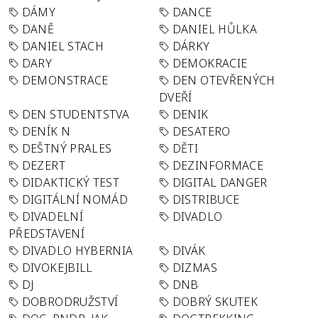
DÁMY
DANCE
DANĚ
DANIEL HŮLKA
DANIEL STACH
DÁRKY
DARY
DEMOKRACIE
DEMONSTRACE
DEN OTEVŘENÝCH
DVEŘÍ
DEN STUDENTSTVA
DENIK
DENÍK N
DESATERO
DEŠTNÝ PRALES
DĚTI
DEZERT
DEZINFORMACE
DIDAKTICKÝ TEST
DIGITAL DANGER
DIGITÁLNÍ NOMÁD
DISTRIBUCE
DIVADELNÍ
DIVADLO
PŘEDSTAVENÍ
DIVADLO HYBERNIA
DIVÁK
DIVOKEJBILL
DIZMAS
DJ
DNB
DOBRODRUŽSTVÍ
DOBRÝ SKUTEK