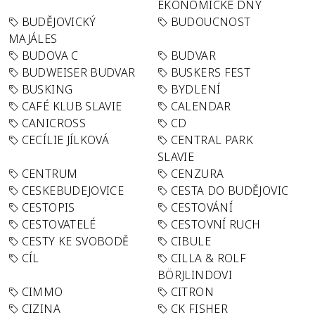
EKONOMICKÉ DNY
BUDĚJOVICKÝ
BUDOUCNOST
MAJÁLES
BUDOVA C
BUDVAR
BUDWEISER BUDVAR
BUSKERS FEST
BUSKING
BYDLENÍ
CAFÉ KLUB SLAVIE
CALENDAR
CANICROSS
CD
CECÍLIE JÍLKOVÁ
CENTRAL PARK
SLAVIE
CENTRUM
CENZURA
CESKEBUDEJOVICE
CESTA DO BUDĚJOVIC
CESTOPIS
CESTOVÁNÍ
CESTOVATELÉ
CESTOVNÍ RUCH
CESTY KE SVOBODĚ
CIBULE
CÍL
CILLA & ROLF
BÖRJLINDOVI
CIMMO
CITRON
CIZINA
CK FISHER