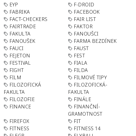
EYP
F-DROID
FABRIKA
FACEBOOK
FACT-CHECKERS
FAIR LIST
FAIRTRADE
FAKTOR
FAKULTA
FANOUŠCI
FANOUŠEK
FARMA BEZDÍNEK
FAUCI
FAUST
FEJETON
FEST
FESTIVAL
FIALA
FIGHT
FILDA
FILM
FILMOVÉ TIPY
FILOZOFICKÁ
FILOZOFICKÁ-
FAKULTA
FAKULTA
FILOZOFIE
FINÁLE
FINANCE
FINANČNÍ-
GRAMOTNOST
FIREFOX
FIT
FITNESS
FITNESS 14
FLEGR
FLYBALL