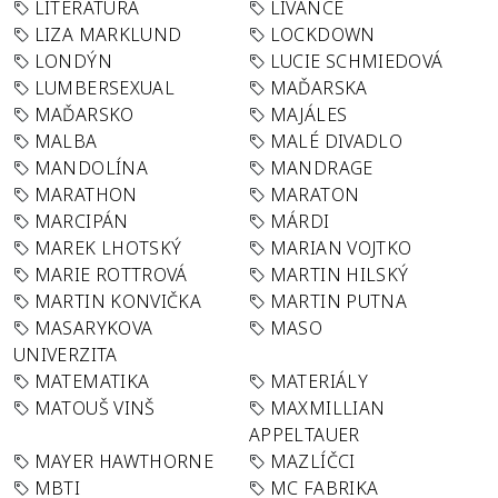
LITERATURA
LÍVANCE
LIZA MARKLUND
LOCKDOWN
LONDÝN
LUCIE SCHMIEDOVÁ
LUMBERSEXUAL
MAĎARSKA
MAĎARSKO
MAJÁLES
MALBA
MALÉ DIVADLO
MANDOLÍNA
MANDRAGE
MARATHON
MARATON
MARCIPÁN
MÁRDI
MAREK LHOTSKÝ
MARIAN VOJTKO
MARIE ROTTROVÁ
MARTIN HILSKÝ
MARTIN KONVIČKA
MARTIN PUTNA
MASARYKOVA
MASO
UNIVERZITA
MATEMATIKA
MATERIÁLY
MATOUŠ VINŠ
MAXMILLIAN
APPELTAUER
MAYER HAWTHORNE
MAZLÍČCI
MBTI
MC FABRIKA