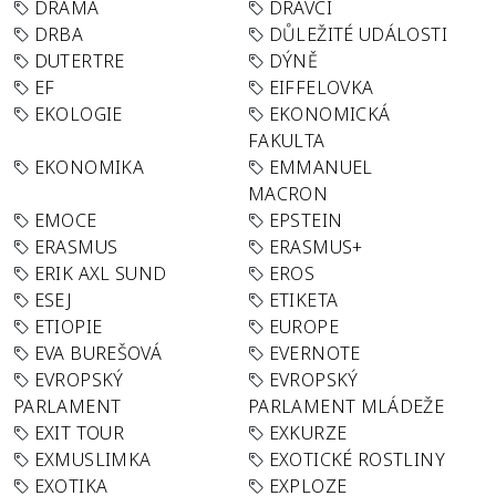
DRAMA
DRAVCI
DRBA
DŮLEŽITÉ UDÁLOSTI
DUTERTRE
DÝNĚ
EF
EIFFELOVKA
EKOLOGIE
EKONOMICKÁ
FAKULTA
EKONOMIKA
EMMANUEL
MACRON
EMOCE
EPSTEIN
ERASMUS
ERASMUS+
ERIK AXL SUND
EROS
ESEJ
ETIKETA
ETIOPIE
EUROPE
EVA BUREŠOVÁ
EVERNOTE
EVROPSKÝ
EVROPSKÝ
PARLAMENT
PARLAMENT MLÁDEŽE
EXIT TOUR
EXKURZE
EXMUSLIMKA
EXOTICKÉ ROSTLINY
EXOTIKA
EXPLOZE