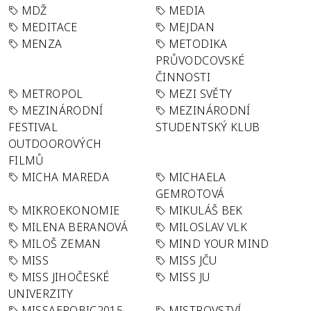
MDŽ
MEDIA
MEDITACE
MEJDAN
MENZA
METODIKA
PRŮVODCOVSKÉ
ČINNOSTI
METROPOL
MEZI SVĚTY
MEZINÁRODNÍ
MEZINÁRODNÍ
FESTIVAL
STUDENTSKÝ KLUB
OUTDOOROVÝCH
FILMŮ
MICHA MAREDA
MICHAELA
GEMROTOVÁ
MIKROEKONOMIE
MIKULÁŠ BEK
MILENA BERANOVÁ
MILOSLAV VLK
MILOŠ ZEMAN
MIND YOUR MIND
MISS
MISS JČU
MISS JIHOČESKÉ
MISS JU
UNIVERZITY
MISSAEROBIC2015
MISTROVSTVÍ