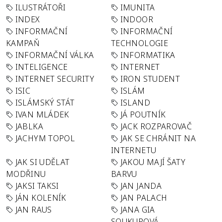
ILUSTRÁTOŘI
IMUNITA
INDEX
INDOOR
INFORMAČNÍ
INFORMAČNÍ
KAMPAŇ
TECHNOLOGIE
INFORMAČNÍ VÁLKA
INFORMATIKA
INTELIGENCE
INTERNET
INTERNET SECURITY
IRON STUDENT
ISIC
ISLÁM
ISLÁMSKÝ STÁT
ISLAND
IVAN MLÁDEK
JÁ POUTNÍK
JABLKA
JACK ROZPAROVAČ
JACHYM TOPOL
JAK SE CHRÁNIT NA
INTERNETU
JAK SI UDĚLAT
JAKOU MAJÍ ŠATY
MODŘINU
BARVU
JAKSI TAKSI
JAN JANDA
JÁN KOLENÍK
JAN PALACH
JAN RAUS
JANA GIA
SOUKUPOVÁ