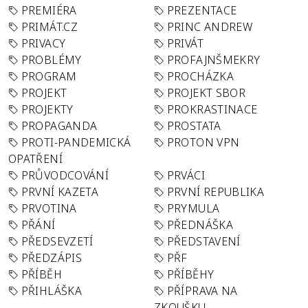
PREMIÉRA
PREZENTACE
PRIMÁT.CZ
PRINC ANDREW
PRIVACY
PRIVÁT
PROBLÉMY
PROFAJNŠMEKRY
PROGRAM
PROCHÁZKA
PROJEKT
PROJEKT SBOR
PROJEKTY
PROKRASTINACE
PROPAGANDA
PROSTATA
PROTI-PANDEMICKÁ
PROTON VPN
OPATŘENÍ
PRŮVODCOVÁNÍ
PRVÁCI
PRVNÍ KAZETA
PRVNÍ REPUBLIKA
PRVOTINA
PRYMULA
PŘÁNÍ
PŘEDNÁŠKA
PŘEDSEVZETÍ
PŘEDSTAVENÍ
PŘEDZÁPIS
PŘF
PŘÍBĚH
PŘÍBĚHY
PŘIHLÁŠKA
PŘÍPRAVA NA
ZKOUŠKU