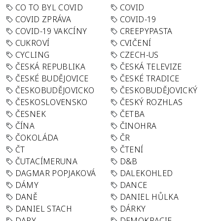
CO TO BYL COVID
COVID
COVID ZPRÁVA
COVID-19
COVID-19 VAKCÍNY
CREEPYPASTA
CUKROVÍ
CVIČENÍ
CYCLING
CZECH-US
ČESKÁ REPUBLIKA
ČESKÁ TELEVIZE
ČESKÉ BUDĚJOVICE
ČESKÉ TRADICE
ČESKOBUDĚJOVICKO
ČESKOBUDĚJOVICKÝ
ČESKOSLOVENSKO
ČESKÝ ROZHLAS
ČESNEK
ČETBA
ČÍNA
ČINOHRA
ČOKOLÁDA
ČR
ČT
ČTENÍ
ČUTACÍMERUNA
D&B
DAGMAR POPJAKOVÁ
DALEKOHLED
DÁMY
DANCE
DANĚ
DANIEL HŮLKA
DANIEL STACH
DÁRKY
DARY
DEMOKRACIE