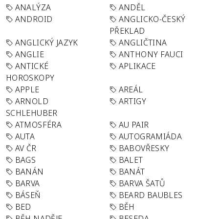
ANALÝZA
ANDĚL
ANDROID
ANGLICKO-ČESKÝ
PŘEKLAD
ANGLICKÝ JAZYK
ANGLIČTINA
ANGLIE
ANTHONY FAUCI
ANTICKÉ
APLIKACE
HOROSKOPY
APPLE
AREÁL
ARNOLD
ARTIGY
SCHLEHUBER
ATMOSFÉRA
AU PAIR
AUTA
AUTOGRAMIÁDA
AV ČR
BABOVŘESKY
BAGS
BALET
BANÁN
BANÁT
BARVA
BARVA ŠATŮ
BÁSEŇ
BEARD BAUBLES
BED
BĚH
BĚH NADĚJE
BESEDA