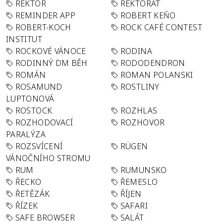
REKTOR
REKTORÁT
REMINDER APP
ROBERT KEŇO
ROBERT-KOCH
ROCK CAFÉ CONTEST
INSTITUT
ROCKOVÉ VÁNOCE
RODINA
RODINNÝ DM BĚH
RODODENDRON
ROMÁN
ROMAN POLANSKI
ROSAMUND
ROSTLINY
LUPTONOVÁ
ROSTOCK
ROZHLAS
ROZHODOVACÍ
ROZHOVOR
PARALÝZA
ROZSVÍCENÍ
RÜGEN
VÁNOČNÍHO STROMU
RUM
RUMUNSKO
ŘECKO
ŘEMESLO
ŘETĚZÁK
ŘÍJEN
ŘÍZEK
SAFARI
SAFE BROWSER
SALÁT