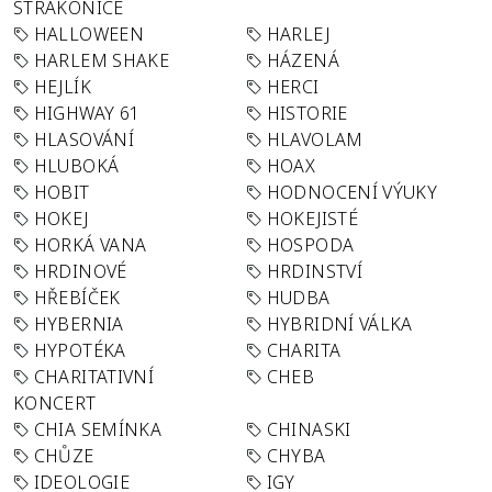
STRAKONICE
HALLOWEEN
HARLEJ
HARLEM SHAKE
HÁZENÁ
HEJLÍK
HERCI
HIGHWAY 61
HISTORIE
HLASOVÁNÍ
HLAVOLAM
HLUBOKÁ
HOAX
HOBIT
HODNOCENÍ VÝUKY
HOKEJ
HOKEJISTÉ
HORKÁ VANA
HOSPODA
HRDINOVÉ
HRDINSTVÍ
HŘEBÍČEK
HUDBA
HYBERNIA
HYBRIDNÍ VÁLKA
HYPOTÉKA
CHARITA
CHARITATIVNÍ
CHEB
KONCERT
CHIA SEMÍNKA
CHINASKI
CHŮZE
CHYBA
IDEOLOGIE
IGY