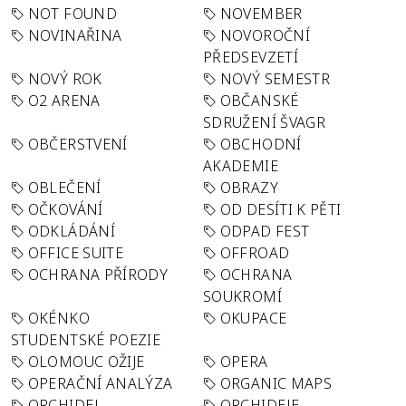
NOT FOUND
NOVEMBER
NOVINAŘINA
NOVOROČNÍ
PŘEDSEVZETÍ
NOVÝ ROK
NOVÝ SEMESTR
O2 ARENA
OBČANSKÉ
SDRUŽENÍ ŠVAGR
OBČERSTVENÍ
OBCHODNÍ
AKADEMIE
OBLEČENÍ
OBRAZY
OČKOVÁNÍ
OD DESÍTI K PĚTI
ODKLÁDÁNÍ
ODPAD FEST
OFFICE SUITE
OFFROAD
OCHRANA PŘÍRODY
OCHRANA
SOUKROMÍ
OKÉNKO
OKUPACE
STUDENTSKÉ POEZIE
OLOMOUC OŽIJE
OPERA
OPERAČNÍ ANALÝZA
ORGANIC MAPS
ORCHIDEJ
ORCHIDEJE