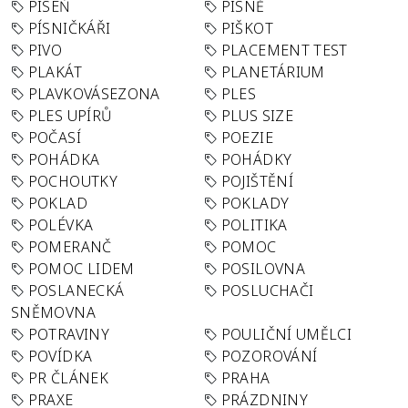
PÍSEŇ
PÍSNĚ
PÍSNIČKÁŘI
PIŠKOT
PIVO
PLACEMENT TEST
PLAKÁT
PLANETÁRIUM
PLAVKOVÁSEZONA
PLES
PLES UPÍRŮ
PLUS SIZE
POČASÍ
POEZIE
POHÁDKA
POHÁDKY
POCHOUTKY
POJIŠTĚNÍ
POKLAD
POKLADY
POLÉVKA
POLITIKA
POMERANČ
POMOC
POMOC LIDEM
POSILOVNA
POSLANECKÁ
POSLUCHAČI
SNĚMOVNA
POTRAVINY
POULIČNÍ UMĚLCI
POVÍDKA
POZOROVÁNÍ
PR ČLÁNEK
PRAHA
PRAXE
PRÁZDNINY