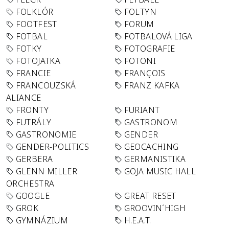
FOLKLÓR
FOLTYN
FOOTFEST
FORUM
FOTBAL
FOTBALOVÁ LIGA
FOTKY
FOTOGRAFIE
FOTOJATKA
FOTONI
FRANCIE
FRANÇOIS
FRANCOUZSKÁ
FRANZ KAFKA
ALIANCE
FRONTY
FURIANT
FUTRÁLY
GASTRONOM
GASTRONOMIE
GENDER
GENDER-POLITICS
GEOCACHING
GERBERA
GERMANISTIKA
GLENN MILLER
GOJA MUSIC HALL
ORCHESTRA
GOOGLE
GREAT RESET
GROK
GROOVIN´HIGH
GYMNÁZIUM
H.E.A.T.