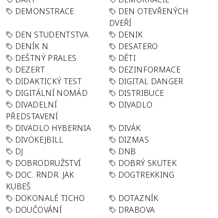
DEMONSTRACE
DEN OTEVŘENÝCH
DVEŘÍ
DEN STUDENTSTVA
DENIK
DENÍK N
DESATERO
DEŠTNÝ PRALES
DĚTI
DEZERT
DEZINFORMACE
DIDAKTICKÝ TEST
DIGITAL DANGER
DIGITÁLNÍ NOMÁD
DISTRIBUCE
DIVADELNÍ
DIVADLO
PŘEDSTAVENÍ
DIVADLO HYBERNIA
DIVÁK
DIVOKEJBILL
DIZMAS
DJ
DNB
DOBRODRUŽSTVÍ
DOBRÝ SKUTEK
DOC. RNDR. JAK
DOGTREKKING
KUBEŠ
DOKONALÉ TICHO
DOTAZNÍK
DOUČOVÁNÍ
DRABOVA