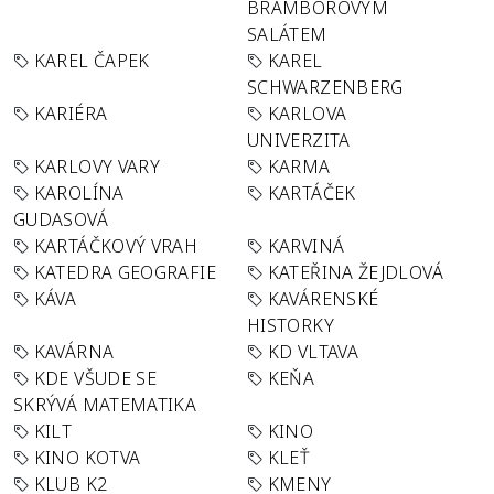
BRAMBOROVÝM
SALÁTEM
KAREL ČAPEK
KAREL
SCHWARZENBERG
KARIÉRA
KARLOVA
UNIVERZITA
KARLOVY VARY
KARMA
KAROLÍNA
KARTÁČEK
GUDASOVÁ
KARTÁČKOVÝ VRAH
KARVINÁ
KATEDRA GEOGRAFIE
KATEŘINA ŽEJDLOVÁ
KÁVA
KAVÁRENSKÉ
HISTORKY
KAVÁRNA
KD VLTAVA
KDE VŠUDE SE
KEŇA
SKRÝVÁ MATEMATIKA
KILT
KINO
KINO KOTVA
KLEŤ
KLUB K2
KMENY