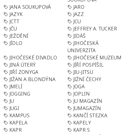
JANA SOUKUPOVÁ
JARO
JAZYK
JAZZ
JCTT
JCU
JČU
JEFFREY A. TUCKER
JEŽDĚNÍ
JIDÁŠ
JÍDLO
JIHOČESKÁ
UNIVERZITA
JIHOČESKÉ DIVADLO
JIHOČESKÉ MUZEUM
JINÁ ÚTERÝ
JÍŘÍ POSPÍŠIL
JIŘÍ ZONYGA
JIU-JITSU
JIŽAN A BLONDÝNA
JIŽNÍ ČECHY
JMELÍ
JOGA
JOGGING
JOPLIN
JU
JU MAGAZÍN
JUGI
JUMAGAZÍN
KAMPUS
KANČÍ STEZKA
KAPELA
KAPELY
KAPR
KAPR S