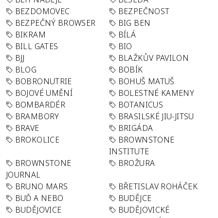
BEZDOMOVEC
BEZPEČNOST
BEZPEČNÝ BROWSER
BIG BEN
BIKRAM
BÍLÁ
BILL GATES
BIO
BJJ
BLAŽKŮV PAVILON
BLOG
BOBÍK
BOBRONUTRIE
BOHUŠ MATUŠ
BOJOVÉ UMĚNÍ
BOLESTNÉ KAMENY
BOMBARDÉR
BOTANICUS
BRAMBORY
BRASILSKÉ JIU-JITSU
BRAVE
BRIGÁDA
BROKOLICE
BROWNSTONE
INSTITUTE
BROWNSTONE
BROŽURA
JOURNAL
BRUNO MARS
BŘETISLAV ROHÁČEK
BUĎ A NEBO
BUDĚJCE
BUDĚJOVICE
BUDĚJOVICKÉ