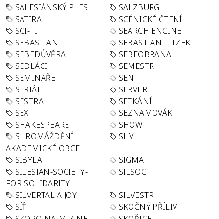
SALESIÁNSKÝ PLES
SALZBURG
SATIRA
SCÉNICKÉ ČTENÍ
SCI-FI
SEARCH ENGINE
SEBASTIAN
SEBASTIAN FITZEK
SEBEDŮVĚRA
SEBEOBRANA
SEDLÁCI
SEMESTR
SEMINÁŘE
SEN
SERIÁL
SERVER
SESTRA
SETKÁNÍ
SEX
SEZNAMOVÁK
SHAKESPEARE
SHOW
SHROMÁŽDĚNÍ
SHV
AKADEMICKÉ OBCE
SIBYLA
SIGMA
SILESIAN-SOCIETY-
SILSOC
FOR-SOLIDARITY
SILVERTAL A JOY
SILVESTR
SÍŤ
SKOČNÝ PŘÍLIV
SKORO-NA-MIZINE
SKOŘICE