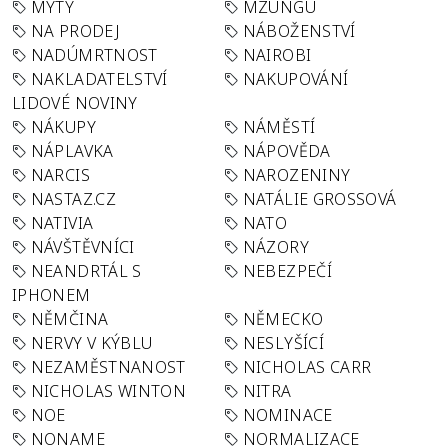
MÝTY
MZUNGU
NA PRODEJ
NÁBOŽENSTVÍ
NADÚMRTNOST
NAIROBI
NAKLADATELSTVÍ
NAKUPOVÁNÍ
LIDOVÉ NOVINY
NÁKUPY
NÁMĚSTÍ
NÁPLAVKA
NÁPOVĚDA
NARCIS
NAROZENINY
NASTAZ.CZ
NATÁLIE GROSSOVÁ
NATIVIA
NATO
NÁVŠTĚVNÍCI
NÁZORY
NEANDRTÁL S
NEBEZPEČÍ
IPHONEM
NĚMČINA
NĚMECKO
NERVY V KÝBLU
NESLYŠÍCÍ
NEZAMĚSTNANOST
NICHOLAS CARR
NICHOLAS WINTON
NITRA
NOE
NOMINACE
NONAME
NORMALIZACE