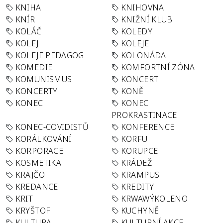
KNIHA
KNIHOVNA
KNÍR
KNIŽNÍ KLUB
KOLÁČ
KOLEDY
KOLEJ
KOLEJE
KOLEJE PEDAGOG
KOLONÁDA
KOMEDIE
KOMFORTNÍ ZÓNA
KOMUNISMUS
KONCERT
KONCERTY
KONĚ
KONEC
KONEC
PROKRASTINACE
KONEC-COVIDISTŮ
KONFERENCE
KORÁLKOVÁNÍ
KORFU
KORPORACE
KORUPCE
KOSMETIKA
KRÁDEŽ
KRAJČO
KRAMPUS
KREDANCE
KREDITY
KRIT
KRWAWÝKOLENO
KRYŠTOF
KUCHYNĚ
KULTURA
KULTURNÍ AKCE