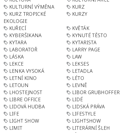
KULTURNÍ VÝMĚNA
KURZ
KURZ TROPICKÉ
KURZY
EKOLOGIE
KUŘECÍ
KVĚTÁK
KYBERŠIKANA
KYNUTÉ TĚSTO
KYTARA
KYTARISTA
LABORATOŘ
LARRY PAGE
LÁSKA
LAW
LEKCE
LEKSES
LENKA VYSOKÁ
LETADLA
LETNÍ KINO
LÉTO
LETOUN
LEVNĚ
LHOSTEJNOST
LIBOR GRUBHOFFER
LIBRE OFFICE
LIDÉ
LIDOVÁ HUDBA
LIDSKÁ PRÁVA
LIFE
LIFESTYLE
LIGHT SHOW
LIGHTSHOW
LIMIT
LITERÁRNÍ ŠLEH