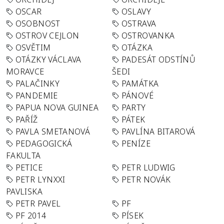
OSCAR
OSLAVY
OSOBNOST
OSTRAVA
OSTROV CEJLON
OSTROVANKA
OSVĚTIM
OTÁZKA
OTÁZKY VÁCLAVA
PADESÁT ODSTÍNŮ
MORAVCE
ŠEDI
PALAČINKY
PAMÁTKA
PANDEMIE
PÁNOVÉ
PAPUA NOVA GUINEA
PARTY
PAŘÍŽ
PÁTEK
PAVLA SMETANOVÁ
PAVLÍNA BITAROVÁ
PEDAGOGICKÁ
PENÍZE
FAKULTA
PETICE
PETR LUDWIG
PETR LYNXXI
PETR NOVÁK
PAVLISKA
PETR PAVEL
PF
PF 2014
PÍSEK