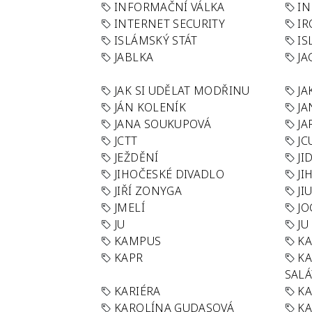
INFORMAČNÍ VÁLKA
IN
INTERNET SECURITY
IR
ISLÁMSKÝ STÁT
IS
JABLKA
JA
JAK SI UDĚLAT MODŘINU
JA
JÁN KOLENÍK
JA
JANA SOUKUPOVÁ
JA
JCTT
JC
JEŽDĚNÍ
JI
JIHOČESKÉ DIVADLO
JI
JIŘÍ ZONYGA
JI
JMELÍ
JO
JU
JU
KAMPUS
KA
KAPR
K
SAL
KARIÉRA
KA
KAROLÍNA GUDASOVÁ
KA