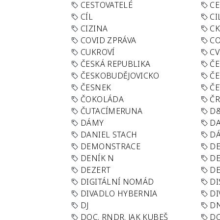
CESTOVATELÉ
CE
CÍL
CI
CIZINA
CK
COVID ZPRÁVA
CO
CUKROVÍ
CV
ČESKÁ REPUBLIKA
ČE
ČESKOBUDĚJOVICKO
ČE
ČESNEK
ČE
ČOKOLÁDA
Č
ČUTACÍMERUNA
D
DÁMY
D
DANIEL STACH
D
DEMONSTRACE
DE
DENÍK N
DE
DEZERT
D
DIGITÁLNÍ NOMÁD
DI
DIVADLO HYBERNIA
DI
DJ
D
DOC. RNDR. JAK KUBEŠ
D