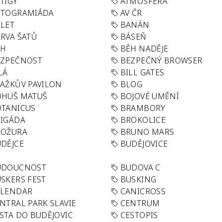
TIGY
ATMOSFÉRA
UTOGRAMIÁDA
AV ČR
LET
BANÁN
RVA ŠATŮ
BÁSEŇ
ĚH
BĚH NADĚJE
EZPEČNOST
BEZPEČNÝ BROWSER
LÁ
BILL GATES
AŽKŮV PAVILON
BLOG
OHUŠ MATUŠ
BOJOVÉ UMĚNÍ
TANICUS
BRAMBORY
IGÁDA
BROKOLICE
ROŽURA
BRUNO MARS
DĚJCE
BUDĚJOVICE
UDOUCNOST
BUDOVA C
SKERS FEST
BUSKING
ALENDAR
CANICROSS
NTRAL PARK SLAVIE
CENTRUM
STA DO BUDĚJOVIC
CESTOPIS