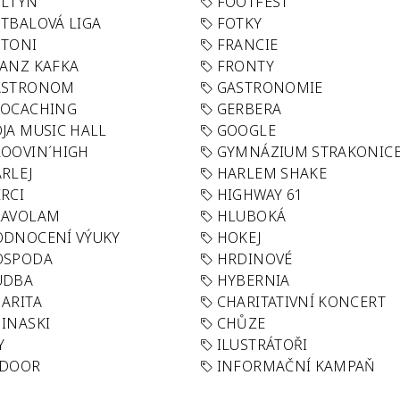
OLTYN
FOOTFEST
TBALOVÁ LIGA
FOTKY
OTONI
FRANCIE
ANZ KAFKA
FRONTY
ASTRONOM
GASTRONOMIE
EOCACHING
GERBERA
JA MUSIC HALL
GOOGLE
OOVIN´HIGH
GYMNÁZIUM STRAKONIC
RLEJ
HARLEM SHAKE
RCI
HIGHWAY 61
LAVOLAM
HLUBOKÁ
ODNOCENÍ VÝUKY
HOKEJ
OSPODA
HRDINOVÉ
UDBA
HYBERNIA
ARITA
CHARITATIVNÍ KONCERT
INASKI
CHŮZE
Y
ILUSTRÁTOŘI
NDOOR
INFORMAČNÍ KAMPAŇ