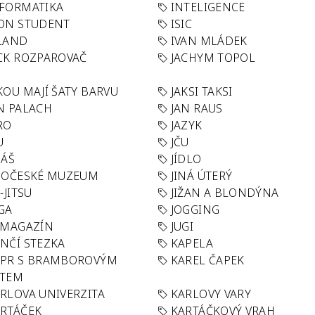
FORMATIKA
INTELIGENCE
ON STUDENT
ISIC
LAND
IVAN MLÁDEK
CK ROZPAROVAČ
JACHYM TOPOL
KOU MAJÍ ŠATY BARVU
JAKSI TAKSI
N PALACH
JAN RAUS
RO
JAZYK
U
JČU
DÁŠ
JÍDLO
HOČESKÉ MUZEUM
JINÁ ÚTERÝ
U-JITSU
JIŽAN A BLONDÝNA
GA
JOGGING
 MAGAZÍN
JUGI
NČÍ STEZKA
KAPELA
APR S BRAMBOROVÝM
KAREL ČAPEK
ÁTEM
RLOVA UNIVERZITA
KARLOVY VARY
RTÁČEK
KARTÁČKOVÝ VRAH