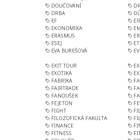
DOUČOVÁNÍ
D
DRBA
DŮ
EF
EI
EKONOMIKA
E
ERASMUS
E
ESEJ
ET
EVA BUREŠOVÁ
E
EXIT TOUR
EX
EXOTIKA
EX
FABRIKA
F
FAIRTRADE
F
FANOUŠEK
FA
FEJETON
FE
FIGHT
FI
FILOZOFICKÁ FAKULTA
FI
FINANCE
F
FITNESS
FI