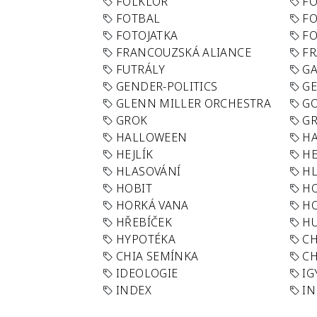
FOLKLÓR
F
FOTBAL
FO
FOTOJATKA
F
FRANCOUZSKÁ ALIANCE
FR
FUTRÁLY
G
GENDER-POLITICS
G
GLENN MILLER ORCHESTRA
GO
GROK
GR
HALLOWEEN
HA
HEJLÍK
HE
HLASOVÁNÍ
H
HOBIT
H
HORKÁ VANA
H
HŘEBÍČEK
H
HYPOTÉKA
CH
CHIA SEMÍNKA
CH
IDEOLOGIE
IG
INDEX
I