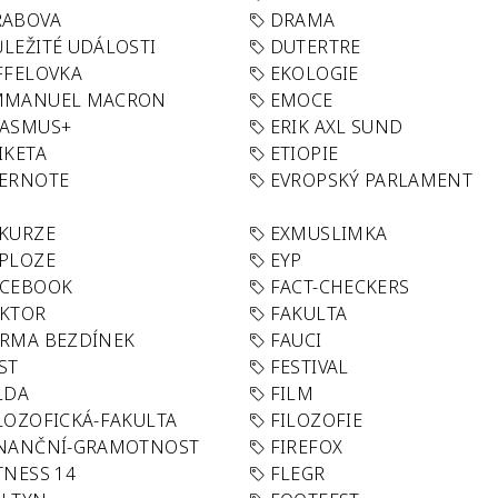
RABOVA
DRAMA
LEŽITÉ UDÁLOSTI
DUTERTRE
FFELOVKA
EKOLOGIE
MMANUEL MACRON
EMOCE
RASMUS+
ERIK AXL SUND
IKETA
ETIOPIE
VERNOTE
EVROPSKÝ PARLAMENT
KURZE
EXMUSLIMKA
PLOZE
EYP
ACEBOOK
FACT-CHECKERS
AKTOR
FAKULTA
RMA BEZDÍNEK
FAUCI
ST
FESTIVAL
LDA
FILM
LOZOFICKÁ-FAKULTA
FILOZOFIE
INANČNÍ-GRAMOTNOST
FIREFOX
TNESS 14
FLEGR