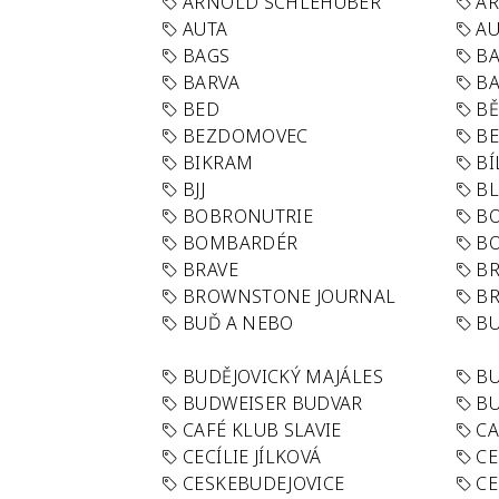
ARNOLD SCHLEHUBER
AR
AUTA
A
BAGS
BA
BARVA
BA
BED
B
BEZDOMOVEC
B
BIKRAM
BÍ
BJJ
BL
BOBRONUTRIE
B
BOMBARDÉR
BO
BRAVE
BR
BROWNSTONE JOURNAL
B
BUĎ A NEBO
BU
BUDĚJOVICKÝ MAJÁLES
B
BUDWEISER BUDVAR
BU
CAFÉ KLUB SLAVIE
C
CECÍLIE JÍLKOVÁ
CE
CESKEBUDEJOVICE
CE