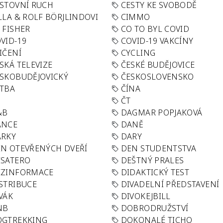
STOVNÍ RUCH
CESTY KE SVOBODĚ
LLA & ROLF BÖRJLINDOVI
CIMMO
 FISHER
CO TO BYL COVID
VID-19
COVID-19 VAKCÍNY
IČENÍ
CYCLING
SKÁ TELEVIZE
ČESKÉ BUDĚJOVICE
SKOBUDĚJOVICKÝ
ČESKOSLOVENSKO
TBA
ČÍNA
R
ČT
&B
DAGMAR POPJAKOVÁ
ANCE
DANĚ
ÁRKY
DARY
N OTEVŘENÝCH DVEŘÍ
DEN STUDENTSTVA
SATERO
DEŠTNÝ PRALES
EZINFORMACE
DIDAKTICKÝ TEST
STRIBUCE
DIVADELNÍ PŘEDSTAVENÍ
VÁK
DIVOKEJBILL
NB
DOBRODRUŽSTVÍ
OGTREKKING
DOKONALÉ TICHO