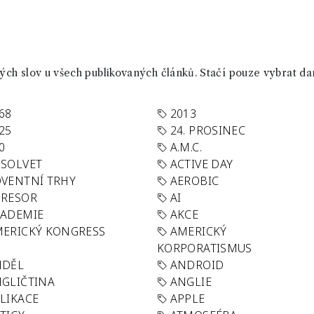
ch slov u všech publikovaných článků. Stačí pouze vybrat da
68
2013
25
24. PROSINEC
0
A.M.C.
SOLVET
ACTIVE DAY
VENTNÍ TRHY
AEROBIC
GRESOR
AI
KADEMIE
AKCE
ERICKÝ KONGRESS
AMERICKÝ
KORPORATISMUS
NDĚL
ANDROID
GLIČTINA
ANGLIE
LIKACE
APPLE