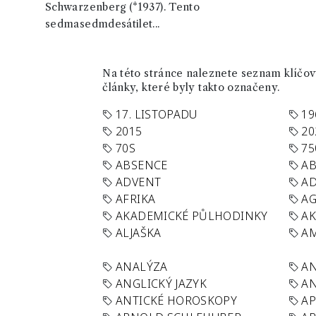
Schwarzenberg (*1937). Tento
sedmasedmdesátilet...
Na této stránce naleznete seznam klíčový
články, které byly takto označeny.
17. LISTOPADU
19
2015
20
70S
75
ABSENCE
AB
ADVENT
AD
AFRIKA
A
AKADEMICKÉ PŮLHODINKY
A
ALJAŠKA
AM
ANALÝZA
A
ANGLICKÝ JAZYK
AN
ANTICKÉ HOROSKOPY
AP