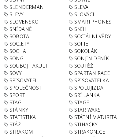
SLENDERMAN
SLEVA
SLEVY
SLOVÁCI
SLOVENSKO
SMARTPHONES
SNÍDANĚ
SNÍH
SOBOTA
SOCIÁLNÍ VĚDY
SOCIETY
SOFIE
SOCHA
SOKOLÁK
SONG
SONJIN DENÍK
SOUBOJ FAKULT
SOUTĚŽ
SOVY
SPARTAN RACE
SPISOVATEL
SPISOVATELKA
SPOLEČNOST
SPOLUJIZDA
SPORT
SRÍ LANKA
STAG
STAGE
STÁNKY
STAR WARS
STATISTIKA
STÁTNÍ MATURITA
STÁŽ
STÍHAČKY
STRAKOM
STRAKONICE