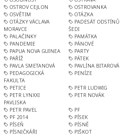
OSTROV CEJLON
OSTROVANKA
OSVĚTIM
OTÁZKA
OTÁZKY VÁCLAVA
PADESÁT ODSTÍNŮ
MORAVCE
ŠEDI
PALAČINKY
PAMÁTKA
PANDEMIE
PÁNOVÉ
PAPUA NOVA GUINEA
PARTY
PAŘÍŽ
PÁTEK
PAVLA SMETANOVÁ
PAVLÍNA BITAROVÁ
PEDAGOGICKÁ
PENÍZE
FAKULTA
PETICE
PETR LUDWIG
PETR LYNXXI
PETR NOVÁK
PAVLISKA
PETR PAVEL
PF
PF 2014
PÍSEK
PÍSEŇ
PÍSNĚ
PÍSNIČKÁŘI
PIŠKOT