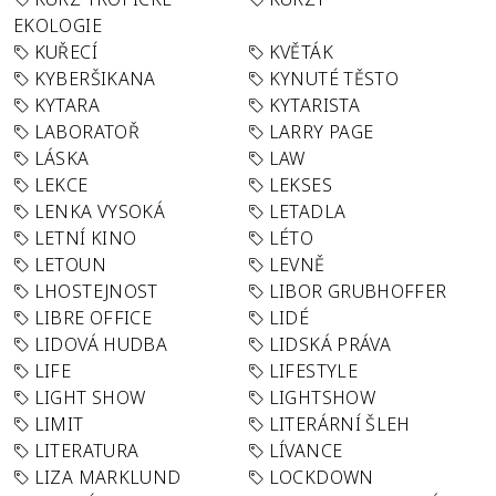
EKOLOGIE
KUŘECÍ
KVĚTÁK
KYBERŠIKANA
KYNUTÉ TĚSTO
KYTARA
KYTARISTA
LABORATOŘ
LARRY PAGE
LÁSKA
LAW
LEKCE
LEKSES
LENKA VYSOKÁ
LETADLA
LETNÍ KINO
LÉTO
LETOUN
LEVNĚ
LHOSTEJNOST
LIBOR GRUBHOFFER
LIBRE OFFICE
LIDÉ
LIDOVÁ HUDBA
LIDSKÁ PRÁVA
LIFE
LIFESTYLE
LIGHT SHOW
LIGHTSHOW
LIMIT
LITERÁRNÍ ŠLEH
LITERATURA
LÍVANCE
LIZA MARKLUND
LOCKDOWN