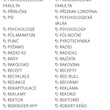
FAKULTA
FAKULTA
PŘÍRUČKA
PŘÍZRAK LONDÝNA
PSI
PSYCHOLOGICKÁ
VÁLKA
PSYCHOLOGIE
PSYCHOLOGY
PŮLMARATON
PŮLNOČNÍ
PUNČ
PYROTECHNIKA
PYŽAMO
RADIO
RÁDIO K2
RADIOK2
RADY
RAJČATA
RAKOUSKO
RAKOVINA
RECEPT
RECEPTY
RECYKLACE
RED BULL
REDAKCE
REFORMY
REKAPITULACE
REKLAMA
REKLAMY
REKORD
REKTOR
REKTORÁT
REMINDER APP
ROBERT KEŇO