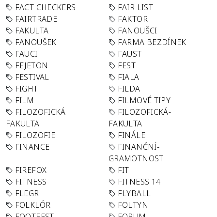
FACT-CHECKERS
FAIR LIST
FAIRTRADE
FAKTOR
FAKULTA
FANOUŠCI
FANOUŠEK
FARMA BEZDÍNEK
FAUCI
FAUST
FEJETON
FEST
FESTIVAL
FIALA
FIGHT
FILDA
FILM
FILMOVÉ TIPY
FILOZOFICKÁ
FILOZOFICKÁ-
FAKULTA
FAKULTA
FILOZOFIE
FINÁLE
FINANCE
FINANČNÍ-
GRAMOTNOST
FIREFOX
FIT
FITNESS
FITNESS 14
FLEGR
FLYBALL
FOLKLÓR
FOLTYN
FOOTFEST
FORUM