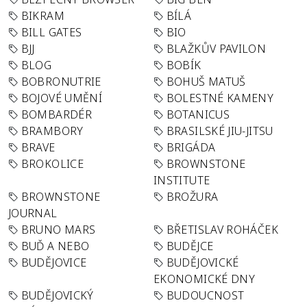
BIKRAM
BÍLÁ
BILL GATES
BIO
BJJ
BLAŽKŮV PAVILON
BLOG
BOBÍK
BOBRONUTRIE
BOHUŠ MATUŠ
BOJOVÉ UMĚNÍ
BOLESTNÉ KAMENY
BOMBARDÉR
BOTANICUS
BRAMBORY
BRASILSKÉ JIU-JITSU
BRAVE
BRIGÁDA
BROKOLICE
BROWNSTONE
INSTITUTE
BROWNSTONE
BROŽURA
JOURNAL
BRUNO MARS
BŘETISLAV ROHÁČEK
BUĎ A NEBO
BUDĚJCE
BUDĚJOVICE
BUDĚJOVICKÉ
EKONOMICKÉ DNY
BUDĚJOVICKÝ
BUDOUCNOST