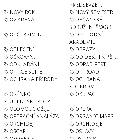
PŘEDSEVZETÍ
NOVÝ ROK
NOVÝ SEMESTR
O2 ARENA
OBČANSKÉ
SDRUŽENÍ ŠVAGR
OBČERSTVENÍ
OBCHODNÍ
AKADEMIE
OBLEČENÍ
OBRAZY
OČKOVÁNÍ
OD DESÍTI K PĚTI
ODKLÁDÁNÍ
ODPAD FEST
OFFICE SUITE
OFFROAD
OCHRANA PŘÍRODY
OCHRANA
SOUKROMÍ
OKÉNKO
OKUPACE
STUDENTSKÉ POEZIE
OLOMOUC OŽIJE
OPERA
OPERAČNÍ ANALÝZA
ORGANIC MAPS
ORCHIDEJ
ORCHIDEJE
OSCAR
OSLAVY
OSOBNOST
OSTRAVA