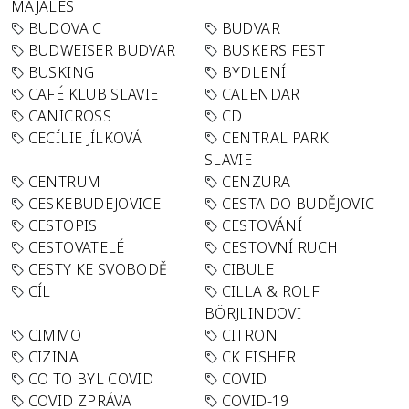
MAJÁLES
BUDOVA C
BUDVAR
BUDWEISER BUDVAR
BUSKERS FEST
BUSKING
BYDLENÍ
CAFÉ KLUB SLAVIE
CALENDAR
CANICROSS
CD
CECÍLIE JÍLKOVÁ
CENTRAL PARK
SLAVIE
CENTRUM
CENZURA
CESKEBUDEJOVICE
CESTA DO BUDĚJOVIC
CESTOPIS
CESTOVÁNÍ
CESTOVATELÉ
CESTOVNÍ RUCH
CESTY KE SVOBODĚ
CIBULE
CÍL
CILLA & ROLF
BÖRJLINDOVI
CIMMO
CITRON
CIZINA
CK FISHER
CO TO BYL COVID
COVID
COVID ZPRÁVA
COVID-19