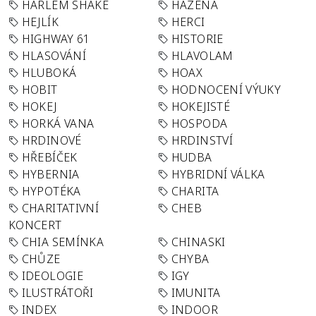
HARLEM SHAKE
HÁZENÁ
HEJLÍK
HERCI
HIGHWAY 61
HISTORIE
HLASOVÁNÍ
HLAVOLAM
HLUBOKÁ
HOAX
HOBIT
HODNOCENÍ VÝUKY
HOKEJ
HOKEJISTÉ
HORKÁ VANA
HOSPODA
HRDINOVÉ
HRDINSTVÍ
HŘEBÍČEK
HUDBA
HYBERNIA
HYBRIDNÍ VÁLKA
HYPOTÉKA
CHARITA
CHARITATIVNÍ
CHEB
KONCERT
CHIA SEMÍNKA
CHINASKI
CHŮZE
CHYBA
IDEOLOGIE
IGY
ILUSTRÁTOŘI
IMUNITA
INDEX
INDOOR