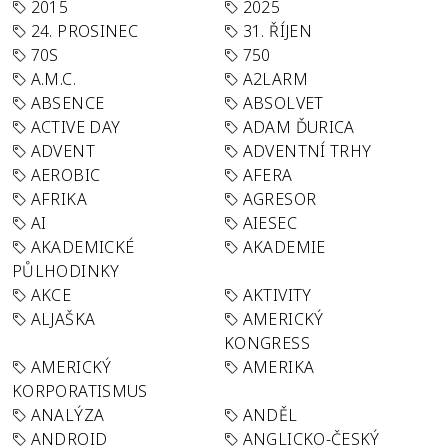
2015
2025
24. PROSINEC
31. ŘÍJEN
70S
750
A.M.C.
A2LARM
ABSENCE
ABSOLVET
ACTIVE DAY
ADAM ĎURICA
ADVENT
ADVENTNÍ TRHY
AEROBIC
AFERA
AFRIKA
AGRESOR
AI
AIESEC
AKADEMICKÉ
AKADEMIE
PŮLHODINKY
AKCE
AKTIVITY
ALJAŠKA
AMERICKÝ
KONGRESS
AMERICKÝ
AMERIKA
KORPORATISMUS
ANALÝZA
ANDĚL
ANDROID
ANGLICKO-ČESKÝ