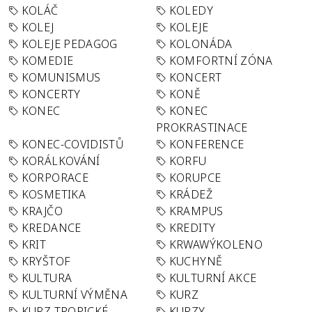
KOLÁČ
KOLEDY
KOLEJ
KOLEJE
KOLEJE PEDAGOG
KOLONÁDA
KOMEDIE
KOMFORTNÍ ZÓNA
KOMUNISMUS
KONCERT
KONCERTY
KONĚ
KONEC
KONEC
PROKRASTINACE
KONEC-COVIDISTŮ
KONFERENCE
KORÁLKOVÁNÍ
KORFU
KORPORACE
KORUPCE
KOSMETIKA
KRÁDEŽ
KRAJČO
KRAMPUS
KREDANCE
KREDITY
KRIT
KRWAWÝKOLENO
KRYŠTOF
KUCHYNĚ
KULTURA
KULTURNÍ AKCE
KULTURNÍ VÝMĚNA
KURZ
KURZ TROPICKÉ
KURZY