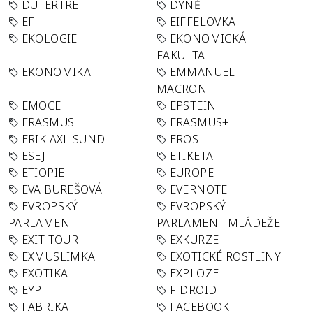
DUTERTRE
DÝNĚ
EF
EIFFELOVKA
EKOLOGIE
EKONOMICKÁ
FAKULTA
EKONOMIKA
EMMANUEL
MACRON
EMOCE
EPSTEIN
ERASMUS
ERASMUS+
ERIK AXL SUND
EROS
ESEJ
ETIKETA
ETIOPIE
EUROPE
EVA BUREŠOVÁ
EVERNOTE
EVROPSKÝ
EVROPSKÝ
PARLAMENT
PARLAMENT MLÁDEŽE
EXIT TOUR
EXKURZE
EXMUSLIMKA
EXOTICKÉ ROSTLINY
EXOTIKA
EXPLOZE
EYP
F-DROID
FABRIKA
FACEBOOK