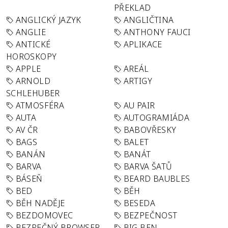
PŘEKLAD
ANGLICKÝ JAZYK
ANGLIČTINA
ANGLIE
ANTHONY FAUCI
ANTICKÉ
APLIKACE
HOROSKOPY
APPLE
AREÁL
ARNOLD
ARTIGY
SCHLEHUBER
ATMOSFÉRA
AU PAIR
AUTA
AUTOGRAMIÁDA
AV ČR
BABOVŘESKY
BAGS
BALET
BANÁN
BANÁT
BARVA
BARVA ŠATŮ
BÁSEŇ
BEARD BAUBLES
BED
BĚH
BĚH NADĚJE
BESEDA
BEZDOMOVEC
BEZPEČNOST
BEZPEČNÝ BROWSER
BIG BEN