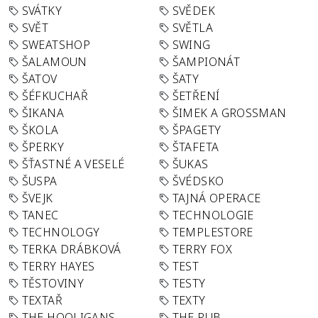
SVÁTKY
SVĚDEK
SVĚT
SVĚTLA
SWEATSHOP
SWING
ŠALAMOUN
ŠAMPIONÁT
ŠATOV
ŠATY
ŠÉFKUCHAŘ
ŠETŘENÍ
ŠIKANA
ŠIMEK A GROSSMAN
ŠKOLA
ŠPAGETY
ŠPERKY
ŠTAFETA
ŠŤASTNÉ A VESELÉ
ŠUKAS
ŠUSPA
ŠVÉDSKO
ŠVEJK
TAJNÁ OPERACE
TANEC
TECHNOLOGIE
TECHNOLOGY
TEMPLESTORE
TERKA DRÁBKOVÁ
TERRY FOX
TERRY HAYES
TEST
TĚSTOVINY
TESTY
TEXTAŘ
TEXTY
THE HOOLIGANS
THE PUB