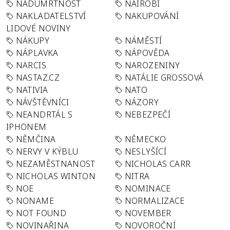
NADÚMRTNOST
NAIROBI
NAKLADATELSTVÍ
NAKUPOVÁNÍ
LIDOVÉ NOVINY
NÁKUPY
NÁMĚSTÍ
NÁPLAVKA
NÁPOVĚDA
NARCIS
NAROZENINY
NASTAZ.CZ
NATÁLIE GROSSOVÁ
NATIVIA
NATO
NÁVŠTĚVNÍCI
NÁZORY
NEANDRTÁL S
NEBEZPEČÍ
IPHONEM
NĚMČINA
NĚMECKO
NERVY V KÝBLU
NESLYŠÍCÍ
NEZAMĚSTNANOST
NICHOLAS CARR
NICHOLAS WINTON
NITRA
NOE
NOMINACE
NONAME
NORMALIZACE
NOT FOUND
NOVEMBER
NOVINAŘINA
NOVOROČNÍ