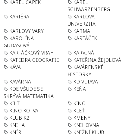
KAREL ČAPEK
KAREL
SCHWARZENBERG
KARIÉRA
KARLOVA
UNIVERZITA
KARLOVY VARY
KARMA
KAROLÍNA
KARTÁČEK
GUDASOVÁ
KARTÁČKOVÝ VRAH
KARVINÁ
KATEDRA GEOGRAFIE
KATEŘINA ŽEJDLOVÁ
KÁVA
KAVÁRENSKÉ
HISTORKY
KAVÁRNA
KD VLTAVA
KDE VŠUDE SE
KEŇA
SKRÝVÁ MATEMATIKA
KILT
KINO
KINO KOTVA
KLEŤ
KLUB K2
KMENY
KNIHA
KNIHOVNA
KNÍR
KNIŽNÍ KLUB