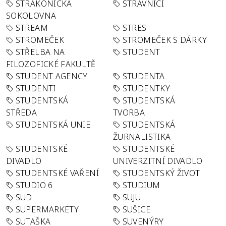
STRAKONICKÁ
STRÁVNÍCI
SOKOLOVNA
STREAM
STRES
STROMEČEK
STROMEČEK S DÁRKY
STŘELBA NA
STUDENT
FILOZOFICKÉ FAKULTĚ
STUDENT AGENCY
STUDENTA
STUDENTI
STUDENTKY
STUDENTSKÁ
STUDENTSKÁ
STŘEDA
TVORBA
STUDENTSKÁ UNIE
STUDENTSKÁ
ŽURNALISTIKA
STUDENTSKÉ
STUDENTSKÉ
DIVADLO
UNIVERZITNÍ DIVADLO
STUDENTSKÉ VAŘENÍ
STUDENTSKÝ ŽIVOT
STUDIO 6
STUDIUM
SUD
SUJU
SUPERMARKETY
SUŠICE
SUTAŠKA
SUVENÝRY