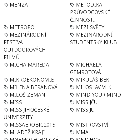
MENZA
METODIKA
PRŮVODCOVSKÉ
ČINNOSTI
METROPOL
MEZI SVĚTY
MEZINÁRODNÍ
MEZINÁRODNÍ
FESTIVAL
STUDENTSKÝ KLUB
OUTDOOROVÝCH
FILMŮ
MICHA MAREDA
MICHAELA
GEMROTOVÁ
MIKROEKONOMIE
MIKULÁŠ BEK
MILENA BERANOVÁ
MILOSLAV VLK
MILOŠ ZEMAN
MIND YOUR MIND
MISS
MISS JČU
MISS JIHOČESKÉ
MISS JU
UNIVERZITY
MISSAEROBIC2015
MISTROVSTVÍ
MLÁDEŽ KRAJI
MMA
MNEMOTECHNICKÉ
MNICHOV