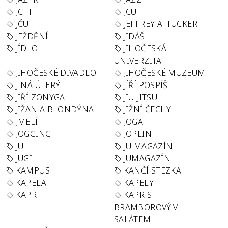
JCTT
JCU
JČU
JEFFREY A. TUCKER
JEŽDĚNÍ
JIDÁŠ
JÍDLO
JIHOČESKÁ
UNIVERZITA
JIHOČESKÉ DIVADLO
JIHOČESKÉ MUZEUM
JINÁ ÚTERÝ
JÍŘÍ POSPÍŠIL
JIŘÍ ZONYGA
JIU-JITSU
JIŽAN A BLONDÝNA
JIŽNÍ ČECHY
JMELÍ
JOGA
JOGGING
JOPLIN
JU
JU MAGAZÍN
JUGI
JUMAGAZÍN
KAMPUS
KANČÍ STEZKA
KAPELA
KAPELY
KAPR
KAPR S
BRAMBOROVÝM
SALÁTEM