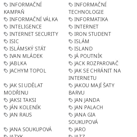
INFORMAČNÍ
INFORMAČNÍ
KAMPAŇ
TECHNOLOGIE
INFORMAČNÍ VÁLKA
INFORMATIKA
INTELIGENCE
INTERNET
INTERNET SECURITY
IRON STUDENT
ISIC
ISLÁM
ISLÁMSKÝ STÁT
ISLAND
IVAN MLÁDEK
JÁ POUTNÍK
JABLKA
JACK ROZPAROVAČ
JACHYM TOPOL
JAK SE CHRÁNIT NA
INTERNETU
JAK SI UDĚLAT
JAKOU MAJÍ ŠATY
MODŘINU
BARVU
JAKSI TAKSI
JAN JANDA
JÁN KOLENÍK
JAN PALACH
JAN RAUS
JANA GIA
SOUKUPOVÁ
JANA SOUKUPOVÁ
JARO
JAZYK
JAZZ