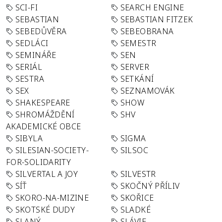
SCI-FI
SEARCH ENGINE
SEBASTIAN
SEBASTIAN FITZEK
SEBEDŮVĚRA
SEBEOBRANA
SEDLÁCI
SEMESTR
SEMINÁŘE
SEN
SERIÁL
SERVER
SESTRA
SETKÁNÍ
SEX
SEZNAMOVÁK
SHAKESPEARE
SHOW
SHROMÁŽDĚNÍ
SHV
AKADEMICKÉ OBCE
SIBYLA
SIGMA
SILESIAN-SOCIETY-
SILSOC
FOR-SOLIDARITY
SILVERTAL A JOY
SILVESTR
SÍŤ
SKOČNÝ PŘÍLIV
SKORO-NA-MIZINE
SKOŘICE
SKOTSKÉ DUDY
SLADKÉ
SLANÝ
SLÁVIE