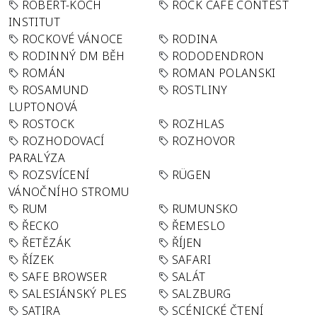
ROBERT-KOCH
ROCK CAFÉ CONTEST
INSTITUT
ROCKOVÉ VÁNOCE
RODINA
RODINNÝ DM BĚH
RODODENDRON
ROMÁN
ROMAN POLANSKI
ROSAMUND
ROSTLINY
LUPTONOVÁ
ROSTOCK
ROZHLAS
ROZHODOVACÍ
ROZHOVOR
PARALÝZA
ROZSVÍCENÍ
RÜGEN
VÁNOČNÍHO STROMU
RUM
RUMUNSKO
ŘECKO
ŘEMESLO
ŘETĚZÁK
ŘÍJEN
ŘÍZEK
SAFARI
SAFE BROWSER
SALÁT
SALESIÁNSKÝ PLES
SALZBURG
SATIRA
SCÉNICKÉ ČTENÍ