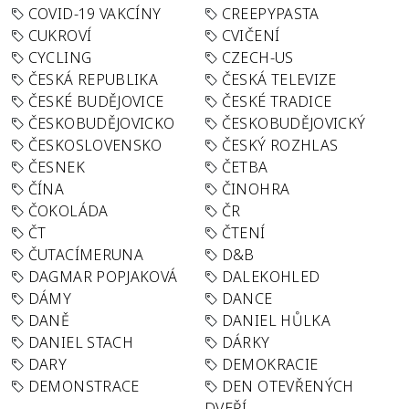
COVID-19 VAKCÍNY
CREEPYPASTA
CUKROVÍ
CVIČENÍ
CYCLING
CZECH-US
ČESKÁ REPUBLIKA
ČESKÁ TELEVIZE
ČESKÉ BUDĚJOVICE
ČESKÉ TRADICE
ČESKOBUDĚJOVICKO
ČESKOBUDĚJOVICKÝ
ČESKOSLOVENSKO
ČESKÝ ROZHLAS
ČESNEK
ČETBA
ČÍNA
ČINOHRA
ČOKOLÁDA
ČR
ČT
ČTENÍ
ČUTACÍMERUNA
D&B
DAGMAR POPJAKOVÁ
DALEKOHLED
DÁMY
DANCE
DANĚ
DANIEL HŮLKA
DANIEL STACH
DÁRKY
DARY
DEMOKRACIE
DEMONSTRACE
DEN OTEVŘENÝCH
DVEŘÍ