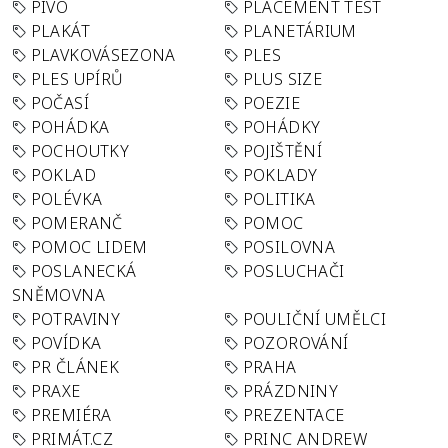
PIVO
PLACEMENT TEST
PLAKÁT
PLANETÁRIUM
PLAVKOVÁSEZONA
PLES
PLES UPÍRŮ
PLUS SIZE
POČASÍ
POEZIE
POHÁDKA
POHÁDKY
POCHOUTKY
POJIŠTĚNÍ
POKLAD
POKLADY
POLÉVKA
POLITIKA
POMERANČ
POMOC
POMOC LIDEM
POSILOVNA
POSLANECKÁ
POSLUCHAČI
SNĚMOVNA
POTRAVINY
POULIČNÍ UMĚLCI
POVÍDKA
POZOROVÁNÍ
PR ČLÁNEK
PRAHA
PRAXE
PRÁZDNINY
PREMIÉRA
PREZENTACE
PRIMÁT.CZ
PRINC ANDREW