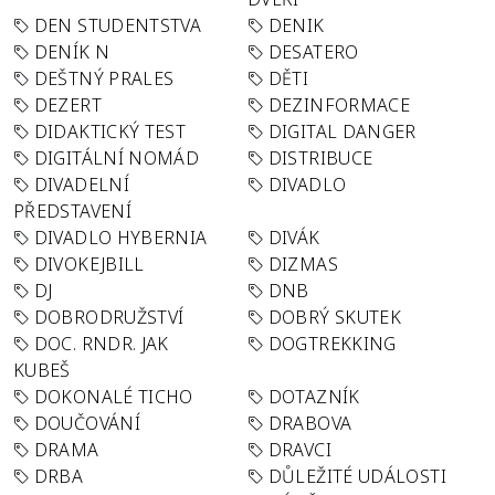
DEN STUDENTSTVA
DENIK
DENÍK N
DESATERO
DEŠTNÝ PRALES
DĚTI
DEZERT
DEZINFORMACE
DIDAKTICKÝ TEST
DIGITAL DANGER
DIGITÁLNÍ NOMÁD
DISTRIBUCE
DIVADELNÍ
DIVADLO
PŘEDSTAVENÍ
DIVADLO HYBERNIA
DIVÁK
DIVOKEJBILL
DIZMAS
DJ
DNB
DOBRODRUŽSTVÍ
DOBRÝ SKUTEK
DOC. RNDR. JAK
DOGTREKKING
KUBEŠ
DOKONALÉ TICHO
DOTAZNÍK
DOUČOVÁNÍ
DRABOVA
DRAMA
DRAVCI
DRBA
DŮLEŽITÉ UDÁLOSTI