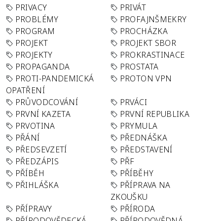
PRIVACY
PRIVÁT
PROBLÉMY
PROFAJNŠMEKRY
PROGRAM
PROCHÁZKA
PROJEKT
PROJEKT SBOR
PROJEKTY
PROKRASTINACE
PROPAGANDA
PROSTATA
PROTI-PANDEMICKÁ
PROTON VPN
OPATŘENÍ
PRŮVODCOVÁNÍ
PRVÁCI
PRVNÍ KAZETA
PRVNÍ REPUBLIKA
PRVOTINA
PRYMULA
PŘÁNÍ
PŘEDNÁŠKA
PŘEDSEVZETÍ
PŘEDSTAVENÍ
PŘEDZÁPIS
PŘF
PŘÍBĚH
PŘÍBĚHY
PŘIHLÁŠKA
PŘÍPRAVA NA
ZKOUŠKU
PŘÍPRAVY
PŘÍRODA
PŘÍRODOVĚDECKÁ
PŘÍRODOVĚDNÁ