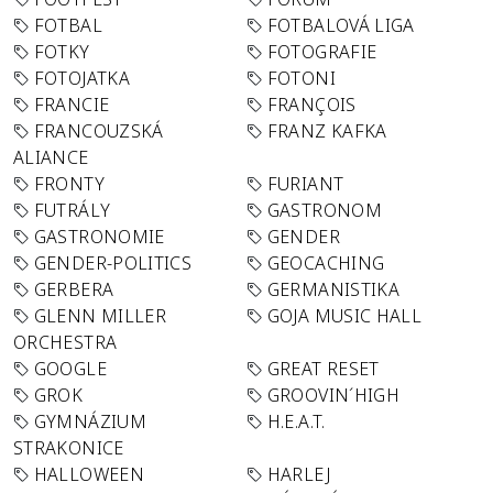
FOTBAL
FOTBALOVÁ LIGA
FOTKY
FOTOGRAFIE
FOTOJATKA
FOTONI
FRANCIE
FRANÇOIS
FRANCOUZSKÁ
FRANZ KAFKA
ALIANCE
FRONTY
FURIANT
FUTRÁLY
GASTRONOM
GASTRONOMIE
GENDER
GENDER-POLITICS
GEOCACHING
GERBERA
GERMANISTIKA
GLENN MILLER
GOJA MUSIC HALL
ORCHESTRA
GOOGLE
GREAT RESET
GROK
GROOVIN´HIGH
GYMNÁZIUM
H.E.A.T.
STRAKONICE
HALLOWEEN
HARLEJ