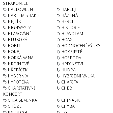
STRAKONICE
HALLOWEEN
HARLEJ
HARLEM SHAKE
HÁZENÁ
HEJLÍK
HERCI
HIGHWAY 61
HISTORIE
HLASOVÁNÍ
HLAVOLAM
HLUBOKÁ
HOAX
HOBIT
HODNOCENÍ VÝUKY
HOKEJ
HOKEJISTÉ
HORKÁ VANA
HOSPODA
HRDINOVÉ
HRDINSTVÍ
HŘEBÍČEK
HUDBA
HYBERNIA
HYBRIDNÍ VÁLKA
HYPOTÉKA
CHARITA
CHARITATIVNÍ
CHEB
KONCERT
CHIA SEMÍNKA
CHINASKI
CHŮZE
CHYBA
IDEOLOGIE
IGY