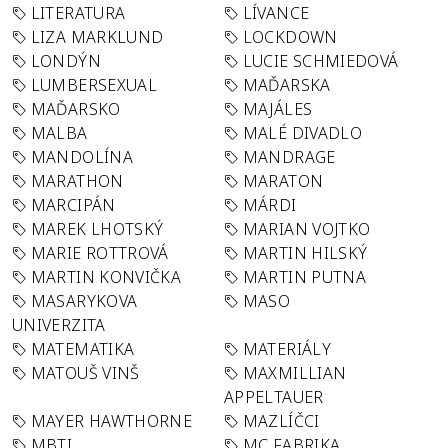
LITERATURA
LÍVANCE
LIZA MARKLUND
LOCKDOWN
LONDÝN
LUCIE SCHMIEDOVÁ
LUMBERSEXUAL
MAĎARSKA
MAĎARSKO
MAJÁLES
MALBA
MALÉ DIVADLO
MANDOLÍNA
MANDRAGE
MARATHON
MARATON
MARCIPÁN
MÁRDI
MAREK LHOTSKÝ
MARIAN VOJTKO
MARIE ROTTROVÁ
MARTIN HILSKÝ
MARTIN KONVIČKA
MARTIN PUTNA
MASARYKOVA
MASO
UNIVERZITA
MATEMATIKA
MATERIÁLY
MATOUŠ VINŠ
MAXMILLIAN
APPELTAUER
MAYER HAWTHORNE
MAZLÍČCI
MBTI
MC FABRIKA