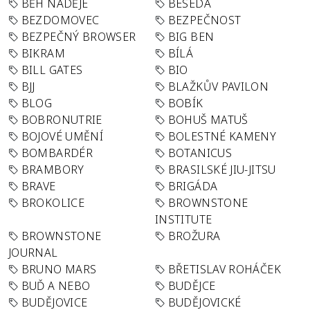
BĚH NADĚJE
BESEDA
BEZDOMOVEC
BEZPEČNOST
BEZPEČNÝ BROWSER
BIG BEN
BIKRAM
BÍLÁ
BILL GATES
BIO
BJJ
BLAŽKŮV PAVILON
BLOG
BOBÍK
BOBRONUTRIE
BOHUŠ MATUŠ
BOJOVÉ UMĚNÍ
BOLESTNÉ KAMENY
BOMBARDÉR
BOTANICUS
BRAMBORY
BRASILSKÉ JIU-JITSU
BRAVE
BRIGÁDA
BROKOLICE
BROWNSTONE
INSTITUTE
BROWNSTONE
BROŽURA
JOURNAL
BRUNO MARS
BŘETISLAV ROHÁČEK
BUĎ A NEBO
BUDĚJCE
BUDĚJOVICE
BUDĚJOVICKÉ