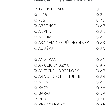
články, které byly takto označeny.
17. LISTOPADU
19
2015
20
70S
75
ABSENCE
AB
ADVENT
AD
AFRIKA
A
AKADEMICKÉ PŮLHODINKY
A
ALJAŠKA
AM
ANALÝZA
A
ANGLICKÝ JAZYK
AN
ANTICKÉ HOROSKOPY
AP
ARNOLD SCHLEHUBER
AR
AUTA
A
BAGS
BA
BARVA
BA
BED
B
BEZDOMOVEC
B