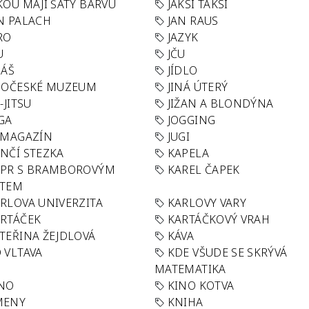
KOU MAJÍ ŠATY BARVU
JAKSI TAKSI
N PALACH
JAN RAUS
RO
JAZYK
U
JČU
DÁŠ
JÍDLO
HOČESKÉ MUZEUM
JINÁ ÚTERÝ
U-JITSU
JIŽAN A BLONDÝNA
GA
JOGGING
 MAGAZÍN
JUGI
NČÍ STEZKA
KAPELA
APR S BRAMBOROVÝM
KAREL ČAPEK
ÁTEM
RLOVA UNIVERZITA
KARLOVY VARY
RTÁČEK
KARTÁČKOVÝ VRAH
TEŘINA ŽEJDLOVÁ
KÁVA
 VLTAVA
KDE VŠUDE SE SKRÝVÁ
MATEMATIKA
INO
KINO KOTVA
MENY
KNIHA