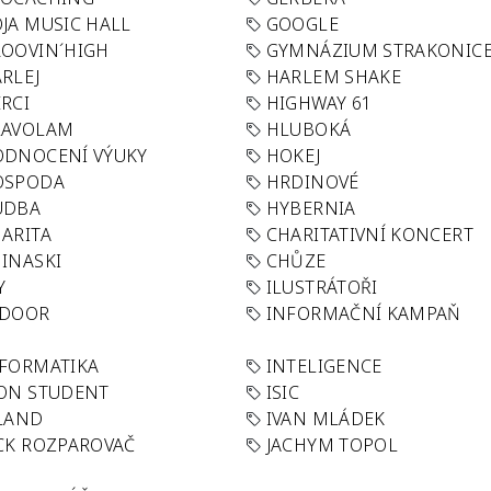
JA MUSIC HALL
GOOGLE
OOVIN´HIGH
GYMNÁZIUM STRAKONIC
RLEJ
HARLEM SHAKE
RCI
HIGHWAY 61
LAVOLAM
HLUBOKÁ
ODNOCENÍ VÝUKY
HOKEJ
OSPODA
HRDINOVÉ
UDBA
HYBERNIA
ARITA
CHARITATIVNÍ KONCERT
INASKI
CHŮZE
Y
ILUSTRÁTOŘI
NDOOR
INFORMAČNÍ KAMPAŇ
FORMATIKA
INTELIGENCE
ON STUDENT
ISIC
LAND
IVAN MLÁDEK
CK ROZPAROVAČ
JACHYM TOPOL