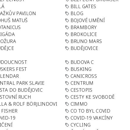
LÁ
BILL GATES
AŽKŮV PAVILON
BLOG
OHUŠ MATUŠ
BOJOVÉ UMĚNÍ
TANICUS
BRAMBORY
IGÁDA
BROKOLICE
ROŽURA
BRUNO MARS
DĚJCE
BUDĚJOVICE
UDOUCNOST
BUDOVA C
SKERS FEST
BUSKING
ALENDAR
CANICROSS
NTRAL PARK SLAVIE
CENTRUM
STA DO BUDĚJOVIC
CESTOPIS
STOVNÍ RUCH
CESTY KE SVOBODĚ
LLA & ROLF BÖRJLINDOVI
CIMMO
 FISHER
CO TO BYL COVID
VID-19
COVID-19 VAKCÍNY
IČENÍ
CYCLING