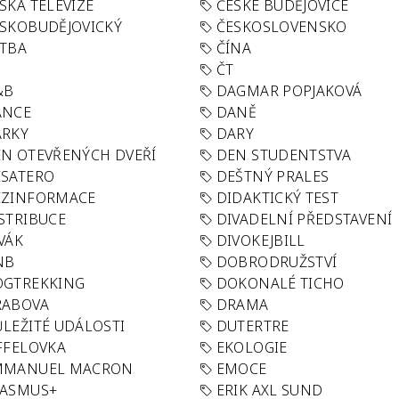
SKÁ TELEVIZE
ČESKÉ BUDĚJOVICE
SKOBUDĚJOVICKÝ
ČESKOSLOVENSKO
TBA
ČÍNA
R
ČT
&B
DAGMAR POPJAKOVÁ
ANCE
DANĚ
ÁRKY
DARY
N OTEVŘENÝCH DVEŘÍ
DEN STUDENTSTVA
SATERO
DEŠTNÝ PRALES
EZINFORMACE
DIDAKTICKÝ TEST
STRIBUCE
DIVADELNÍ PŘEDSTAVENÍ
VÁK
DIVOKEJBILL
NB
DOBRODRUŽSTVÍ
OGTREKKING
DOKONALÉ TICHO
RABOVA
DRAMA
LEŽITÉ UDÁLOSTI
DUTERTRE
FFELOVKA
EKOLOGIE
MMANUEL MACRON
EMOCE
RASMUS+
ERIK AXL SUND