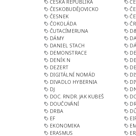
ČESKÁ REPUBLIKA
ČE
ČESKOBUDĚJOVICKO
ČE
ČESNEK
ČE
ČOKOLÁDA
Č
ČUTACÍMERUNA
D
DÁMY
D
DANIEL STACH
D
DEMONSTRACE
DE
DENÍK N
DE
DEZERT
D
DIGITÁLNÍ NOMÁD
DI
DIVADLO HYBERNIA
DI
DJ
D
DOC. RNDR. JAK KUBEŠ
D
DOUČOVÁNÍ
D
DRBA
DŮ
EF
EI
EKONOMIKA
E
ERASMUS
E