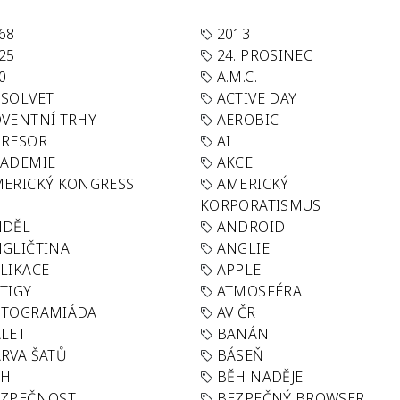
68
2013
25
24. PROSINEC
0
A.M.C.
SOLVET
ACTIVE DAY
VENTNÍ TRHY
AEROBIC
GRESOR
AI
KADEMIE
AKCE
ERICKÝ KONGRESS
AMERICKÝ
KORPORATISMUS
NDĚL
ANDROID
GLIČTINA
ANGLIE
LIKACE
APPLE
TIGY
ATMOSFÉRA
UTOGRAMIÁDA
AV ČR
LET
BANÁN
RVA ŠATŮ
BÁSEŇ
ĚH
BĚH NADĚJE
EZPEČNOST
BEZPEČNÝ BROWSER