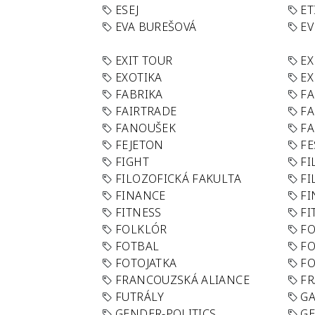
ESEJ
ET
EVA BUREŠOVÁ
E
EXIT TOUR
EX
EXOTIKA
EX
FABRIKA
F
FAIRTRADE
F
FANOUŠEK
FA
FEJETON
FE
FIGHT
FI
FILOZOFICKÁ FAKULTA
FI
FINANCE
F
FITNESS
FI
FOLKLÓR
F
FOTBAL
FO
FOTOJATKA
F
FRANCOUZSKÁ ALIANCE
FR
FUTRÁLY
G
GENDER-POLITICS
G