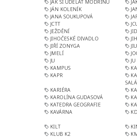
JAK SI UDĚLAT MODŘINU
JA
JÁN KOLENÍK
JA
JANA SOUKUPOVÁ
JA
JCTT
JC
JEŽDĚNÍ
JI
JIHOČESKÉ DIVADLO
JI
JIŘÍ ZONYGA
JI
JMELÍ
JO
JU
JU
KAMPUS
KA
KAPR
K
SAL
KARIÉRA
KA
KAROLÍNA GUDASOVÁ
KA
KATEDRA GEOGRAFIE
KA
KAVÁRNA
KD
KILT
K
KLUB K2
K