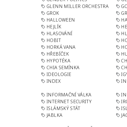
GLENN MILLER ORCHESTRA
GO
GROK
GR
HALLOWEEN
HA
HEJLÍK
HE
HLASOVÁNÍ
H
HOBIT
H
HORKÁ VANA
H
HŘEBÍČEK
H
HYPOTÉKA
CH
CHIA SEMÍNKA
CH
IDEOLOGIE
IG
INDEX
I
INFORMAČNÍ VÁLKA
IN
INTERNET SECURITY
IR
ISLÁMSKÝ STÁT
IS
JABLKA
JA