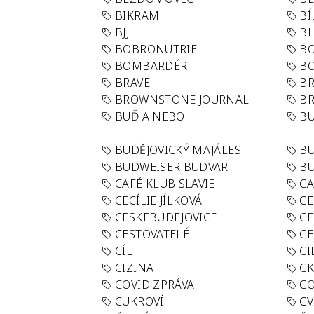
BIKRAM
BÍ
BJJ
BL
BOBRONUTRIE
B
BOMBARDÉR
BO
BRAVE
BR
BROWNSTONE JOURNAL
B
BUĎ A NEBO
BU
BUDĚJOVICKÝ MAJÁLES
B
BUDWEISER BUDVAR
BU
CAFÉ KLUB SLAVIE
C
CECÍLIE JÍLKOVÁ
CE
CESKEBUDEJOVICE
CE
CESTOVATELÉ
CE
CÍL
CI
CIZINA
CK
COVID ZPRÁVA
CO
CUKROVÍ
CV