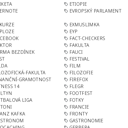
IKETA
ETIOPIE
VERNOTE
EVROPSKÝ PARLAMENT
KURZE
EXMUSLIMKA
PLOZE
EYP
ACEBOOK
FACT-CHECKERS
AKTOR
FAKULTA
RMA BEZDÍNEK
FAUCI
ST
FESTIVAL
LDA
FILM
LOZOFICKÁ-FAKULTA
FILOZOFIE
INANČNÍ-GRAMOTNOST
FIREFOX
TNESS 14
FLEGR
OLTYN
FOOTFEST
TBALOVÁ LIGA
FOTKY
OTONI
FRANCIE
ANZ KAFKA
FRONTY
ASTRONOM
GASTRONOMIE
EOCACHING
GERBERA