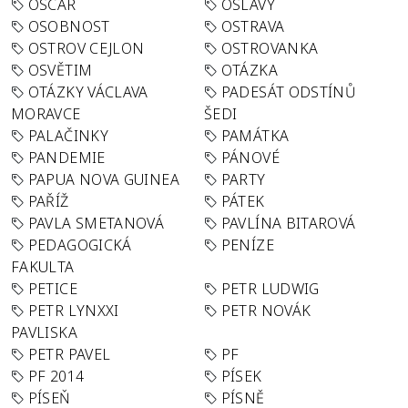
OSCAR
OSLAVY
OSOBNOST
OSTRAVA
OSTROV CEJLON
OSTROVANKA
OSVĚTIM
OTÁZKA
OTÁZKY VÁCLAVA
PADESÁT ODSTÍNŮ
MORAVCE
ŠEDI
PALAČINKY
PAMÁTKA
PANDEMIE
PÁNOVÉ
PAPUA NOVA GUINEA
PARTY
PAŘÍŽ
PÁTEK
PAVLA SMETANOVÁ
PAVLÍNA BITAROVÁ
PEDAGOGICKÁ
PENÍZE
FAKULTA
PETICE
PETR LUDWIG
PETR LYNXXI
PETR NOVÁK
PAVLISKA
PETR PAVEL
PF
PF 2014
PÍSEK
PÍSEŇ
PÍSNĚ