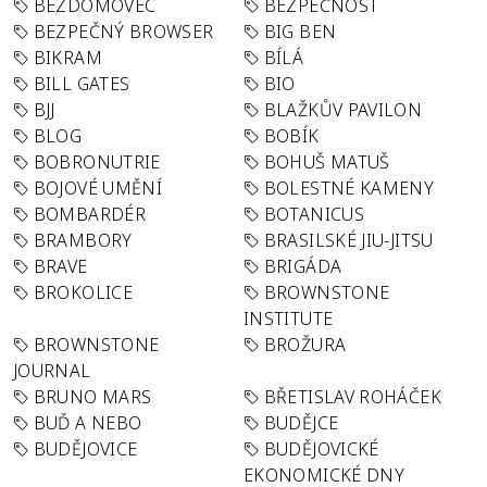
BEZDOMOVEC
BEZPEČNOST
BEZPEČNÝ BROWSER
BIG BEN
BIKRAM
BÍLÁ
BILL GATES
BIO
BJJ
BLAŽKŮV PAVILON
BLOG
BOBÍK
BOBRONUTRIE
BOHUŠ MATUŠ
BOJOVÉ UMĚNÍ
BOLESTNÉ KAMENY
BOMBARDÉR
BOTANICUS
BRAMBORY
BRASILSKÉ JIU-JITSU
BRAVE
BRIGÁDA
BROKOLICE
BROWNSTONE
INSTITUTE
BROWNSTONE
BROŽURA
JOURNAL
BRUNO MARS
BŘETISLAV ROHÁČEK
BUĎ A NEBO
BUDĚJCE
BUDĚJOVICE
BUDĚJOVICKÉ
EKONOMICKÉ DNY