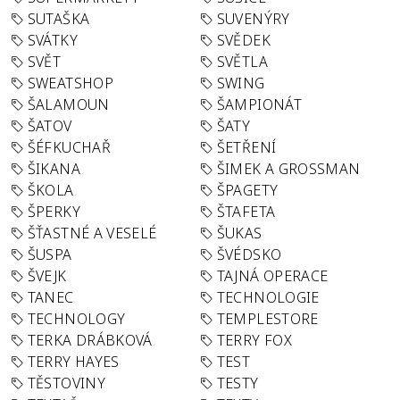
SUTAŠKA
SUVENÝRY
SVÁTKY
SVĚDEK
SVĚT
SVĚTLA
SWEATSHOP
SWING
ŠALAMOUN
ŠAMPIONÁT
ŠATOV
ŠATY
ŠÉFKUCHAŘ
ŠETŘENÍ
ŠIKANA
ŠIMEK A GROSSMAN
ŠKOLA
ŠPAGETY
ŠPERKY
ŠTAFETA
ŠŤASTNÉ A VESELÉ
ŠUKAS
ŠUSPA
ŠVÉDSKO
ŠVEJK
TAJNÁ OPERACE
TANEC
TECHNOLOGIE
TECHNOLOGY
TEMPLESTORE
TERKA DRÁBKOVÁ
TERRY FOX
TERRY HAYES
TEST
TĚSTOVINY
TESTY