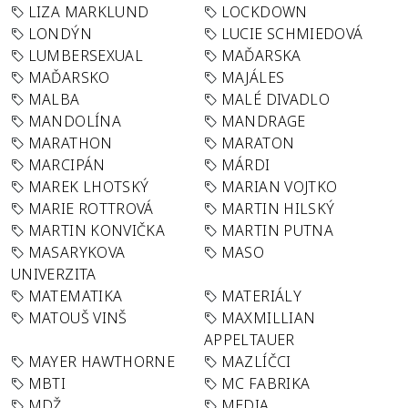
LIZA MARKLUND
LOCKDOWN
LONDÝN
LUCIE SCHMIEDOVÁ
LUMBERSEXUAL
MAĎARSKA
MAĎARSKO
MAJÁLES
MALBA
MALÉ DIVADLO
MANDOLÍNA
MANDRAGE
MARATHON
MARATON
MARCIPÁN
MÁRDI
MAREK LHOTSKÝ
MARIAN VOJTKO
MARIE ROTTROVÁ
MARTIN HILSKÝ
MARTIN KONVIČKA
MARTIN PUTNA
MASARYKOVA
MASO
UNIVERZITA
MATEMATIKA
MATERIÁLY
MATOUŠ VINŠ
MAXMILLIAN
APPELTAUER
MAYER HAWTHORNE
MAZLÍČCI
MBTI
MC FABRIKA
MDŽ
MEDIA