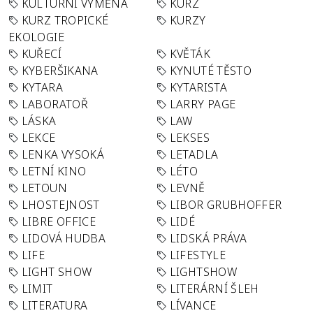
KULTURNÍ VÝMĚNA
KURZ
KURZ TROPICKÉ
KURZY
EKOLOGIE
KUŘECÍ
KVĚTÁK
KYBERŠIKANA
KYNUTÉ TĚSTO
KYTARA
KYTARISTA
LABORATOŘ
LARRY PAGE
LÁSKA
LAW
LEKCE
LEKSES
LENKA VYSOKÁ
LETADLA
LETNÍ KINO
LÉTO
LETOUN
LEVNĚ
LHOSTEJNOST
LIBOR GRUBHOFFER
LIBRE OFFICE
LIDÉ
LIDOVÁ HUDBA
LIDSKÁ PRÁVA
LIFE
LIFESTYLE
LIGHT SHOW
LIGHTSHOW
LIMIT
LITERÁRNÍ ŠLEH
LITERATURA
LÍVANCE