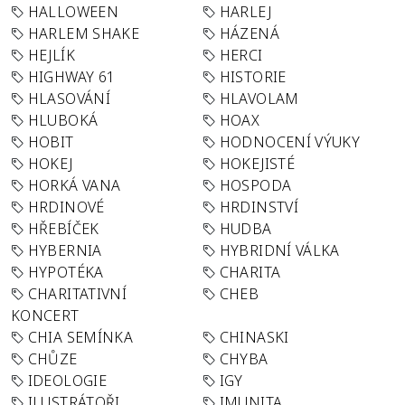
HALLOWEEN
HARLEJ
HARLEM SHAKE
HÁZENÁ
HEJLÍK
HERCI
HIGHWAY 61
HISTORIE
HLASOVÁNÍ
HLAVOLAM
HLUBOKÁ
HOAX
HOBIT
HODNOCENÍ VÝUKY
HOKEJ
HOKEJISTÉ
HORKÁ VANA
HOSPODA
HRDINOVÉ
HRDINSTVÍ
HŘEBÍČEK
HUDBA
HYBERNIA
HYBRIDNÍ VÁLKA
HYPOTÉKA
CHARITA
CHARITATIVNÍ
CHEB
KONCERT
CHIA SEMÍNKA
CHINASKI
CHŮZE
CHYBA
IDEOLOGIE
IGY
ILUSTRÁTOŘI
IMUNITA