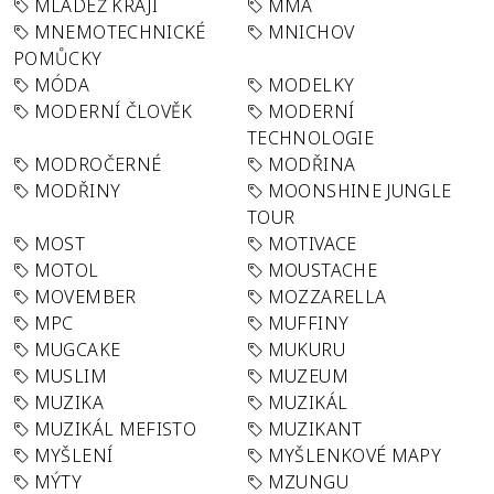
MLÁDEŽ KRAJI
MMA
MNEMOTECHNICKÉ
MNICHOV
POMŮCKY
MÓDA
MODELKY
MODERNÍ ČLOVĚK
MODERNÍ
TECHNOLOGIE
MODROČERNÉ
MODŘINA
MODŘINY
MOONSHINE JUNGLE
TOUR
MOST
MOTIVACE
MOTOL
MOUSTACHE
MOVEMBER
MOZZARELLA
MPC
MUFFINY
MUGCAKE
MUKURU
MUSLIM
MUZEUM
MUZIKA
MUZIKÁL
MUZIKÁL MEFISTO
MUZIKANT
MYŠLENÍ
MYŠLENKOVÉ MAPY
MÝTY
MZUNGU