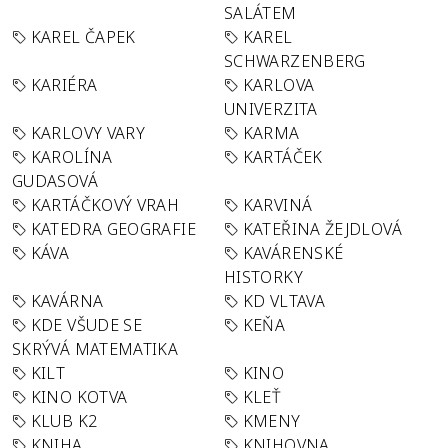
SALÁTEM
KAREL ČAPEK
KAREL
SCHWARZENBERG
KARIÉRA
KARLOVA
UNIVERZITA
KARLOVY VARY
KARMA
KAROLÍNA
KARTÁČEK
GUDASOVÁ
KARTÁČKOVÝ VRAH
KARVINÁ
KATEDRA GEOGRAFIE
KATEŘINA ŽEJDLOVÁ
KÁVA
KAVÁRENSKÉ
HISTORKY
KAVÁRNA
KD VLTAVA
KDE VŠUDE SE
KEŇA
SKRÝVÁ MATEMATIKA
KILT
KINO
KINO KOTVA
KLEŤ
KLUB K2
KMENY
KNIHA
KNIHOVNA