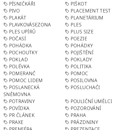
PÍSNIČKÁŘI
PIŠKOT
PIVO
PLACEMENT TEST
PLAKÁT
PLANETÁRIUM
PLAVKOVÁSEZONA
PLES
PLES UPÍRŮ
PLUS SIZE
POČASÍ
POEZIE
POHÁDKA
POHÁDKY
POCHOUTKY
POJIŠTĚNÍ
POKLAD
POKLADY
POLÉVKA
POLITIKA
POMERANČ
POMOC
POMOC LIDEM
POSILOVNA
POSLANECKÁ
POSLUCHAČI
SNĚMOVNA
POTRAVINY
POULIČNÍ UMĚLCI
POVÍDKA
POZOROVÁNÍ
PR ČLÁNEK
PRAHA
PRAXE
PRÁZDNINY
PREMIÉRA
PREZENTACE