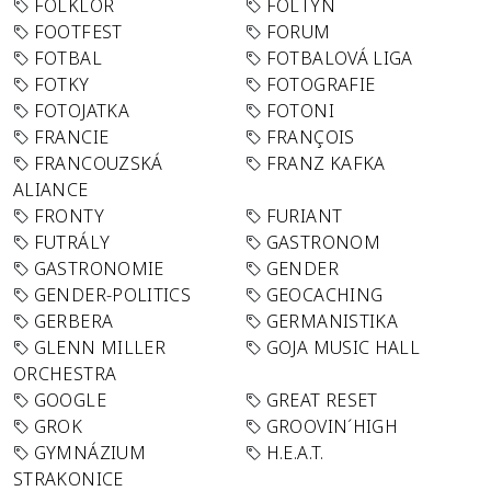
FOLKLÓR
FOLTYN
FOOTFEST
FORUM
FOTBAL
FOTBALOVÁ LIGA
FOTKY
FOTOGRAFIE
FOTOJATKA
FOTONI
FRANCIE
FRANÇOIS
FRANCOUZSKÁ
FRANZ KAFKA
ALIANCE
FRONTY
FURIANT
FUTRÁLY
GASTRONOM
GASTRONOMIE
GENDER
GENDER-POLITICS
GEOCACHING
GERBERA
GERMANISTIKA
GLENN MILLER
GOJA MUSIC HALL
ORCHESTRA
GOOGLE
GREAT RESET
GROK
GROOVIN´HIGH
GYMNÁZIUM
H.E.A.T.
STRAKONICE