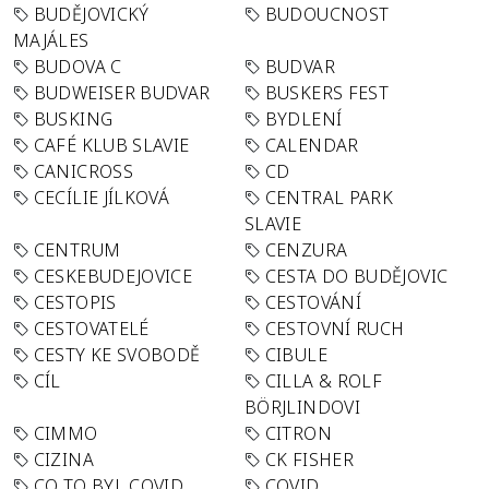
BUDĚJOVICKÝ
BUDOUCNOST
MAJÁLES
BUDOVA C
BUDVAR
BUDWEISER BUDVAR
BUSKERS FEST
BUSKING
BYDLENÍ
CAFÉ KLUB SLAVIE
CALENDAR
CANICROSS
CD
CECÍLIE JÍLKOVÁ
CENTRAL PARK
SLAVIE
CENTRUM
CENZURA
CESKEBUDEJOVICE
CESTA DO BUDĚJOVIC
CESTOPIS
CESTOVÁNÍ
CESTOVATELÉ
CESTOVNÍ RUCH
CESTY KE SVOBODĚ
CIBULE
CÍL
CILLA & ROLF
BÖRJLINDOVI
CIMMO
CITRON
CIZINA
CK FISHER
CO TO BYL COVID
COVID