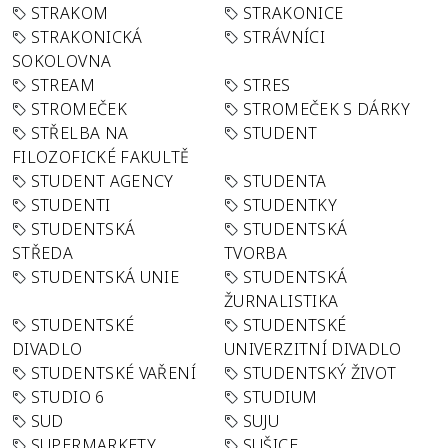
STRAKOM
STRAKONICE
STRAKONICKÁ
STRÁVNÍCI
SOKOLOVNA
STREAM
STRES
STROMEČEK
STROMEČEK S DÁRKY
STŘELBA NA
STUDENT
FILOZOFICKÉ FAKULTĚ
STUDENT AGENCY
STUDENTA
STUDENTI
STUDENTKY
STUDENTSKÁ
STUDENTSKÁ
STŘEDA
TVORBA
STUDENTSKÁ UNIE
STUDENTSKÁ
ŽURNALISTIKA
STUDENTSKÉ
STUDENTSKÉ
DIVADLO
UNIVERZITNÍ DIVADLO
STUDENTSKÉ VAŘENÍ
STUDENTSKÝ ŽIVOT
STUDIO 6
STUDIUM
SUD
SUJU
SUPERMARKETY
SUŠICE