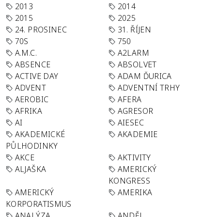
2013
2014
2015
2025
24. PROSINEC
31. ŘÍJEN
70S
750
A.M.C.
A2LARM
ABSENCE
ABSOLVET
ACTIVE DAY
ADAM ĎURICA
ADVENT
ADVENTNÍ TRHY
AEROBIC
AFERA
AFRIKA
AGRESOR
AI
AIESEC
AKADEMICKÉ
AKADEMIE
PŮLHODINKY
AKCE
AKTIVITY
ALJAŠKA
AMERICKÝ
KONGRESS
AMERICKÝ
AMERIKA
KORPORATISMUS
ANALÝZA
ANDĚL