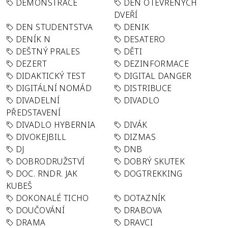
DEMONSTRACE
DEN OTEVŘENÝCH
DVEŘÍ
DEN STUDENTSTVA
DENIK
DENÍK N
DESATERO
DEŠTNÝ PRALES
DĚTI
DEZERT
DEZINFORMACE
DIDAKTICKÝ TEST
DIGITAL DANGER
DIGITÁLNÍ NOMÁD
DISTRIBUCE
DIVADELNÍ
DIVADLO
PŘEDSTAVENÍ
DIVADLO HYBERNIA
DIVÁK
DIVOKEJBILL
DIZMAS
DJ
DNB
DOBRODRUŽSTVÍ
DOBRÝ SKUTEK
DOC. RNDR. JAK
DOGTREKKING
KUBEŠ
DOKONALÉ TICHO
DOTAZNÍK
DOUČOVÁNÍ
DRABOVA
DRAMA
DRAVCI