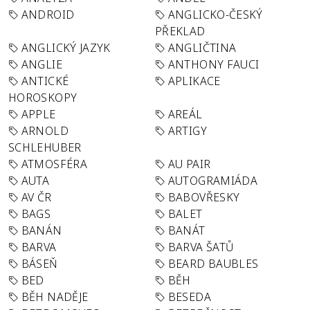
ANDROID
ANGLICKO-ČESKÝ
PŘEKLAD
ANGLICKÝ JAZYK
ANGLIČTINA
ANGLIE
ANTHONY FAUCI
ANTICKÉ
APLIKACE
HOROSKOPY
APPLE
AREÁL
ARNOLD
ARTIGY
SCHLEHUBER
ATMOSFÉRA
AU PAIR
AUTA
AUTOGRAMIÁDA
AV ČR
BABOVŘESKY
BAGS
BALET
BANÁN
BANÁT
BARVA
BARVA ŠATŮ
BÁSEŇ
BEARD BAUBLES
BED
BĚH
BĚH NADĚJE
BESEDA