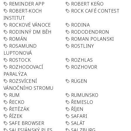
REMINDER APP
ROBERT KEŇO
ROBERT-KOCH
ROCK CAFÉ CONTEST
INSTITUT
ROCKOVÉ VÁNOCE
RODINA
RODINNÝ DM BĚH
RODODENDRON
ROMÁN
ROMAN POLANSKI
ROSAMUND
ROSTLINY
LUPTONOVÁ
ROSTOCK
ROZHLAS
ROZHODOVACÍ
ROZHOVOR
PARALÝZA
ROZSVÍCENÍ
RÜGEN
VÁNOČNÍHO STROMU
RUM
RUMUNSKO
ŘECKO
ŘEMESLO
ŘETĚZÁK
ŘÍJEN
ŘÍZEK
SAFARI
SAFE BROWSER
SALÁT
SALESIÁNSKÝ PLES
SALZBURG