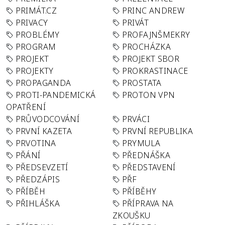
PRIMÁT.CZ
PRINC ANDREW
PRIVACY
PRIVÁT
PROBLÉMY
PROFAJNŠMEKRY
PROGRAM
PROCHÁZKA
PROJEKT
PROJEKT SBOR
PROJEKTY
PROKRASTINACE
PROPAGANDA
PROSTATA
PROTI-PANDEMICKÁ
PROTON VPN
OPATŘENÍ
PRŮVODCOVÁNÍ
PRVÁCI
PRVNÍ KAZETA
PRVNÍ REPUBLIKA
PRVOTINA
PRYMULA
PŘÁNÍ
PŘEDNÁŠKA
PŘEDSEVZETÍ
PŘEDSTAVENÍ
PŘEDZÁPIS
PŘF
PŘÍBĚH
PŘÍBĚHY
PŘIHLÁŠKA
PŘÍPRAVA NA
ZKOUŠKU