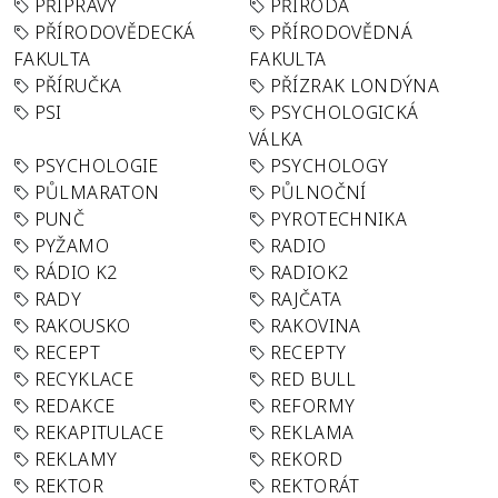
PŘÍPRAVY
PŘÍRODA
PŘÍRODOVĚDECKÁ
PŘÍRODOVĚDNÁ
FAKULTA
FAKULTA
PŘÍRUČKA
PŘÍZRAK LONDÝNA
PSI
PSYCHOLOGICKÁ
VÁLKA
PSYCHOLOGIE
PSYCHOLOGY
PŮLMARATON
PŮLNOČNÍ
PUNČ
PYROTECHNIKA
PYŽAMO
RADIO
RÁDIO K2
RADIOK2
RADY
RAJČATA
RAKOUSKO
RAKOVINA
RECEPT
RECEPTY
RECYKLACE
RED BULL
REDAKCE
REFORMY
REKAPITULACE
REKLAMA
REKLAMY
REKORD
REKTOR
REKTORÁT