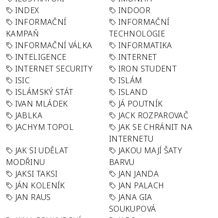
INDEX
INDOOR
INFORMAČNÍ
INFORMAČNÍ
KAMPAŇ
TECHNOLOGIE
INFORMAČNÍ VÁLKA
INFORMATIKA
INTELIGENCE
INTERNET
INTERNET SECURITY
IRON STUDENT
ISIC
ISLÁM
ISLÁMSKÝ STÁT
ISLAND
IVAN MLÁDEK
JÁ POUTNÍK
JABLKA
JACK ROZPAROVAČ
JACHYM TOPOL
JAK SE CHRÁNIT NA
INTERNETU
JAK SI UDĚLAT
JAKOU MAJÍ ŠATY
MODŘINU
BARVU
JAKSI TAKSI
JAN JANDA
JÁN KOLENÍK
JAN PALACH
JAN RAUS
JANA GIA
SOUKUPOVÁ