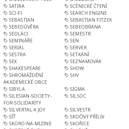
SATIRA
SCÉNICKÉ ČTENÍ
SCI-FI
SEARCH ENGINE
SEBASTIAN
SEBASTIAN FITZEK
SEBEDŮVĚRA
SEBEOBRANA
SEDLÁCI
SEMESTR
SEMINÁŘE
SEN
SERIÁL
SERVER
SESTRA
SETKÁNÍ
SEX
SEZNAMOVÁK
SHAKESPEARE
SHOW
SHROMÁŽDĚNÍ
SHV
AKADEMICKÉ OBCE
SIBYLA
SIGMA
SILESIAN-SOCIETY-
SILSOC
FOR-SOLIDARITY
SILVERTAL A JOY
SILVESTR
SÍŤ
SKOČNÝ PŘÍLIV
SKORO-NA-MIZINE
SKOŘICE