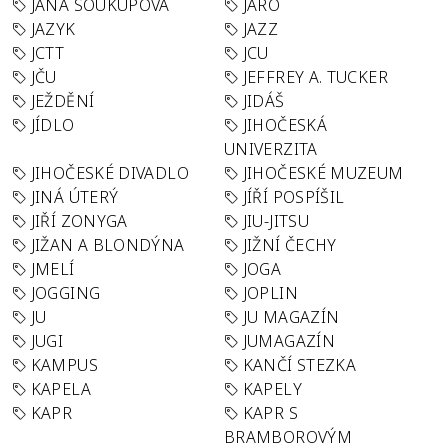
JANA SOUKUPOVÁ
JARO
JAZYK
JAZZ
JCTT
JCU
JČU
JEFFREY A. TUCKER
JEŽDĚNÍ
JIDÁŠ
JÍDLO
JIHOČESKÁ
UNIVERZITA
JIHOČESKÉ DIVADLO
JIHOČESKÉ MUZEUM
JINÁ ÚTERÝ
JÍŘÍ POSPÍŠIL
JIŘÍ ZONYGA
JIU-JITSU
JIŽAN A BLONDÝNA
JIŽNÍ ČECHY
JMELÍ
JOGA
JOGGING
JOPLIN
JU
JU MAGAZÍN
JUGI
JUMAGAZÍN
KAMPUS
KANČÍ STEZKA
KAPELA
KAPELY
KAPR
KAPR S
BRAMBOROVÝM