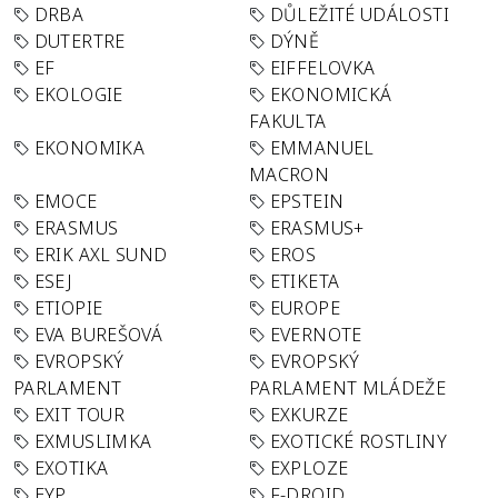
DRBA
DŮLEŽITÉ UDÁLOSTI
DUTERTRE
DÝNĚ
EF
EIFFELOVKA
EKOLOGIE
EKONOMICKÁ
FAKULTA
EKONOMIKA
EMMANUEL
MACRON
EMOCE
EPSTEIN
ERASMUS
ERASMUS+
ERIK AXL SUND
EROS
ESEJ
ETIKETA
ETIOPIE
EUROPE
EVA BUREŠOVÁ
EVERNOTE
EVROPSKÝ
EVROPSKÝ
PARLAMENT
PARLAMENT MLÁDEŽE
EXIT TOUR
EXKURZE
EXMUSLIMKA
EXOTICKÉ ROSTLINY
EXOTIKA
EXPLOZE
EYP
F-DROID