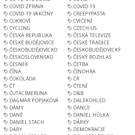
COVID ZPRÁVA
COVID-19
COVID-19 VAKCÍNY
CREEPYPASTA
CUKROVÍ
CVIČENÍ
CYCLING
CZECH-US
ČESKÁ REPUBLIKA
ČESKÁ TELEVIZE
ČESKÉ BUDĚJOVICE
ČESKÉ TRADICE
ČESKOBUDĚJOVICKO
ČESKOBUDĚJOVICKÝ
ČESKOSLOVENSKO
ČESKÝ ROZHLAS
ČESNEK
ČETBA
ČÍNA
ČINOHRA
ČOKOLÁDA
ČR
ČT
ČTENÍ
ČUTACÍMERUNA
D&B
DAGMAR POPJAKOVÁ
DALEKOHLED
DÁMY
DANCE
DANĚ
DANIEL HŮLKA
DANIEL STACH
DÁRKY
DARY
DEMOKRACIE