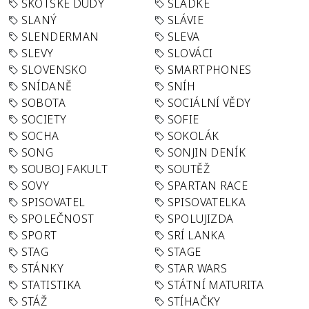
SKOTSKÉ DUDY
SLADKÉ
SLANÝ
SLÁVIE
SLENDERMAN
SLEVA
SLEVY
SLOVÁCI
SLOVENSKO
SMARTPHONES
SNÍDANĚ
SNÍH
SOBOTA
SOCIÁLNÍ VĚDY
SOCIETY
SOFIE
SOCHA
SOKOLÁK
SONG
SONJIN DENÍK
SOUBOJ FAKULT
SOUTĚŽ
SOVY
SPARTAN RACE
SPISOVATEL
SPISOVATELKA
SPOLEČNOST
SPOLUJIZDA
SPORT
SRÍ LANKA
STAG
STAGE
STÁNKY
STAR WARS
STATISTIKA
STÁTNÍ MATURITA
STÁŽ
STÍHAČKY