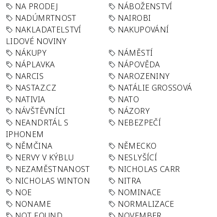
NA PRODEJ
NÁBOŽENSTVÍ
NADÚMRTNOST
NAIROBI
NAKLADATELSTVÍ
NAKUPOVÁNÍ
LIDOVÉ NOVINY
NÁKUPY
NÁMĚSTÍ
NÁPLAVKA
NÁPOVĚDA
NARCIS
NAROZENINY
NASTAZ.CZ
NATÁLIE GROSSOVÁ
NATIVIA
NATO
NÁVŠTĚVNÍCI
NÁZORY
NEANDRTÁL S
NEBEZPEČÍ
IPHONEM
NĚMČINA
NĚMECKO
NERVY V KÝBLU
NESLYŠÍCÍ
NEZAMĚSTNANOST
NICHOLAS CARR
NICHOLAS WINTON
NITRA
NOE
NOMINACE
NONAME
NORMALIZACE
NOT FOUND
NOVEMBER