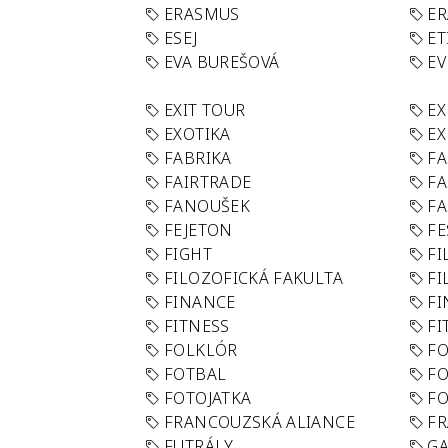
ERASMUS
E
ESEJ
ET
EVA BUREŠOVÁ
E
EXIT TOUR
EX
EXOTIKA
EX
FABRIKA
F
FAIRTRADE
F
FANOUŠEK
FA
FEJETON
FE
FIGHT
FI
FILOZOFICKÁ FAKULTA
FI
FINANCE
F
FITNESS
FI
FOLKLÓR
F
FOTBAL
FO
FOTOJATKA
F
FRANCOUZSKÁ ALIANCE
FR
FUTRÁLY
G