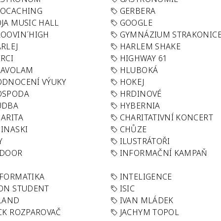
EOCACHING
GERBERA
JA MUSIC HALL
GOOGLE
OOVIN´HIGH
GYMNÁZIUM STRAKONIC
RLEJ
HARLEM SHAKE
RCI
HIGHWAY 61
LAVOLAM
HLUBOKÁ
ODNOCENÍ VÝUKY
HOKEJ
OSPODA
HRDINOVÉ
UDBA
HYBERNIA
ARITA
CHARITATIVNÍ KONCERT
INASKI
CHŮZE
Y
ILUSTRÁTOŘI
NDOOR
INFORMAČNÍ KAMPAŇ
FORMATIKA
INTELIGENCE
ON STUDENT
ISIC
LAND
IVAN MLÁDEK
CK ROZPAROVAČ
JACHYM TOPOL