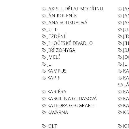
JAK SI UDĚLAT MODŘINU
JA
JÁN KOLENÍK
JA
JANA SOUKUPOVÁ
JA
JCTT
JC
JEŽDĚNÍ
JI
JIHOČESKÉ DIVADLO
JI
JIŘÍ ZONYGA
JI
JMELÍ
JO
JU
JU
KAMPUS
KA
KAPR
K
SAL
KARIÉRA
KA
KAROLÍNA GUDASOVÁ
KA
KATEDRA GEOGRAFIE
KA
KAVÁRNA
KD
KILT
K