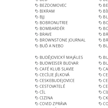
BEZDOMOVEC
B
BIKRAM
BÍ
BJJ
BL
BOBRONUTRIE
B
BOMBARDÉR
BO
BRAVE
BR
BROWNSTONE JOURNAL
B
BUĎ A NEBO
BU
BUDĚJOVICKÝ MAJÁLES
B
BUDWEISER BUDVAR
BU
CAFÉ KLUB SLAVIE
C
CECÍLIE JÍLKOVÁ
CE
CESKEBUDEJOVICE
CE
CESTOVATELÉ
CE
CÍL
CI
CIZINA
CK
COVID ZPRÁVA
CO