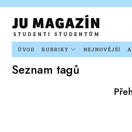
ÚVOD
RUBRIKY
NEJNOVĚJŠÍ
A
Seznam tagů
Pře