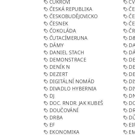
CUKROVÍ
CV
ČESKÁ REPUBLIKA
ČE
ČESKOBUDĚJOVICKO
ČE
ČESNEK
ČE
ČOKOLÁDA
Č
ČUTACÍMERUNA
D
DÁMY
D
DANIEL STACH
D
DEMONSTRACE
DE
DENÍK N
DE
DEZERT
D
DIGITÁLNÍ NOMÁD
DI
DIVADLO HYBERNIA
DI
DJ
D
DOC. RNDR. JAK KUBEŠ
D
DOUČOVÁNÍ
D
DRBA
DŮ
EF
EI
EKONOMIKA
E