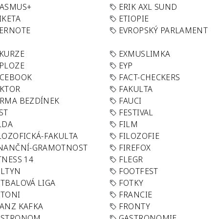
RASMUS+
ERIK AXL SUND
IKETA
ETIOPIE
VERNOTE
EVROPSKÝ PARLAMENT
KURZE
EXMUSLIMKA
PLOZE
EYP
ACEBOOK
FACT-CHECKERS
AKTOR
FAKULTA
RMA BEZDÍNEK
FAUCI
ST
FESTIVAL
LDA
FILM
LOZOFICKÁ-FAKULTA
FILOZOFIE
INANČNÍ-GRAMOTNOST
FIREFOX
TNESS 14
FLEGR
OLTYN
FOOTFEST
TBALOVÁ LIGA
FOTKY
OTONI
FRANCIE
ANZ KAFKA
FRONTY
ASTRONOM
GASTRONOMIE