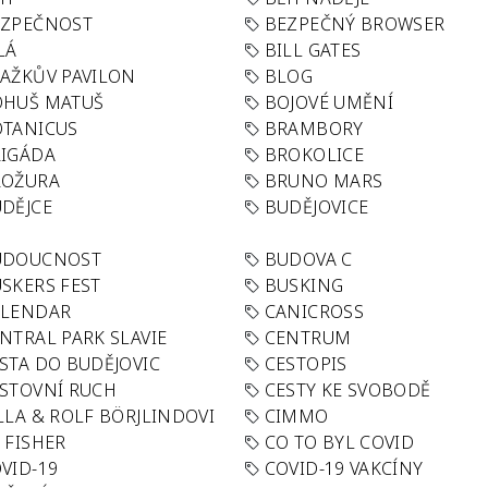
EZPEČNOST
BEZPEČNÝ BROWSER
LÁ
BILL GATES
AŽKŮV PAVILON
BLOG
OHUŠ MATUŠ
BOJOVÉ UMĚNÍ
TANICUS
BRAMBORY
IGÁDA
BROKOLICE
ROŽURA
BRUNO MARS
DĚJCE
BUDĚJOVICE
UDOUCNOST
BUDOVA C
SKERS FEST
BUSKING
ALENDAR
CANICROSS
NTRAL PARK SLAVIE
CENTRUM
STA DO BUDĚJOVIC
CESTOPIS
STOVNÍ RUCH
CESTY KE SVOBODĚ
LLA & ROLF BÖRJLINDOVI
CIMMO
 FISHER
CO TO BYL COVID
VID-19
COVID-19 VAKCÍNY