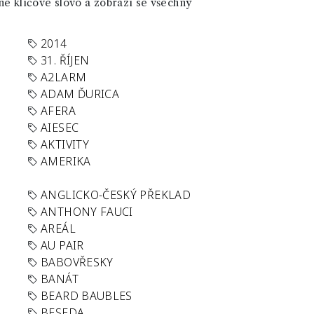
né klíčové slovo a zobrazí se všechny
2014
31. ŘÍJEN
A2LARM
ADAM ĎURICA
AFERA
AIESEC
AKTIVITY
AMERIKA
ANGLICKO-ČESKÝ PŘEKLAD
ANTHONY FAUCI
AREÁL
AU PAIR
BABOVŘESKY
BANÁT
BEARD BAUBLES
BESEDA