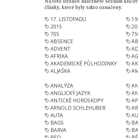
Na této stránce naleznete seznam klíčový
články, které byly takto označeny.
17. LISTOPADU
19
2015
20
70S
75
ABSENCE
AB
ADVENT
AD
AFRIKA
A
AKADEMICKÉ PŮLHODINKY
A
ALJAŠKA
AM
ANALÝZA
A
ANGLICKÝ JAZYK
AN
ANTICKÉ HOROSKOPY
AP
ARNOLD SCHLEHUBER
AR
AUTA
A
BAGS
BA
BARVA
BA
BED
B