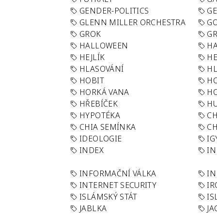
GENDER-POLITICS
G
GLENN MILLER ORCHESTRA
GO
GROK
GR
HALLOWEEN
HA
HEJLÍK
HE
HLASOVÁNÍ
H
HOBIT
H
HORKÁ VANA
H
HŘEBÍČEK
H
HYPOTÉKA
CH
CHIA SEMÍNKA
CH
IDEOLOGIE
IG
INDEX
I
INFORMAČNÍ VÁLKA
IN
INTERNET SECURITY
IR
ISLÁMSKÝ STÁT
IS
JABLKA
JA