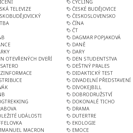
IČENÍ
CYCLING
SKÁ TELEVIZE
ČESKÉ BUDĚJOVICE
SKOBUDĚJOVICKÝ
ČESKOSLOVENSKO
TBA
ČÍNA
R
ČT
&B
DAGMAR POPJAKOVÁ
ANCE
DANĚ
ÁRKY
DARY
N OTEVŘENÝCH DVEŘÍ
DEN STUDENTSTVA
SATERO
DEŠTNÝ PRALES
EZINFORMACE
DIDAKTICKÝ TEST
STRIBUCE
DIVADELNÍ PŘEDSTAVENÍ
VÁK
DIVOKEJBILL
NB
DOBRODRUŽSTVÍ
OGTREKKING
DOKONALÉ TICHO
RABOVA
DRAMA
LEŽITÉ UDÁLOSTI
DUTERTRE
FFELOVKA
EKOLOGIE
MMANUEL MACRON
EMOCE