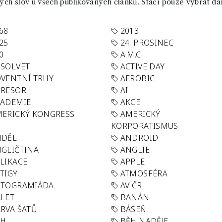
ch slov u všech publikovaných článků. Stačí pouze vybrat da
68
2013
25
24. PROSINEC
0
A.M.C.
SOLVET
ACTIVE DAY
VENTNÍ TRHY
AEROBIC
GRESOR
AI
KADEMIE
AKCE
ERICKÝ KONGRESS
AMERICKÝ
KORPORATISMUS
NDĚL
ANDROID
GLIČTINA
ANGLIE
LIKACE
APPLE
TIGY
ATMOSFÉRA
UTOGRAMIÁDA
AV ČR
LET
BANÁN
RVA ŠATŮ
BÁSEŇ
ĚH
BĚH NADĚJE