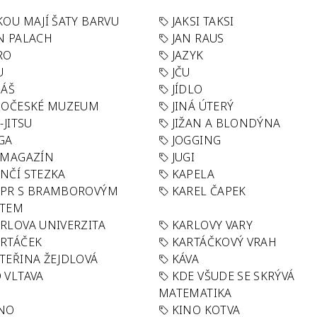
KOU MAJÍ ŠATY BARVU
JAKSI TAKSI
N PALACH
JAN RAUS
RO
JAZYK
U
JČU
DÁŠ
JÍDLO
HOČESKÉ MUZEUM
JINÁ ÚTERÝ
U-JITSU
JIŽAN A BLONDÝNA
GA
JOGGING
 MAGAZÍN
JUGI
NČÍ STEZKA
KAPELA
APR S BRAMBOROVÝM
KAREL ČAPEK
ÁTEM
RLOVA UNIVERZITA
KARLOVY VARY
RTÁČEK
KARTÁČKOVÝ VRAH
TEŘINA ŽEJDLOVÁ
KÁVA
 VLTAVA
KDE VŠUDE SE SKRÝVÁ
MATEMATIKA
INO
KINO KOTVA