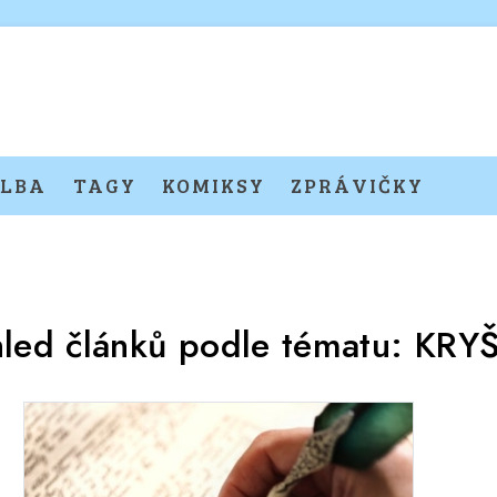
LBA
TAGY
KOMIKSY
ZPRÁVIČKY
hled článků podle tématu:
KRY