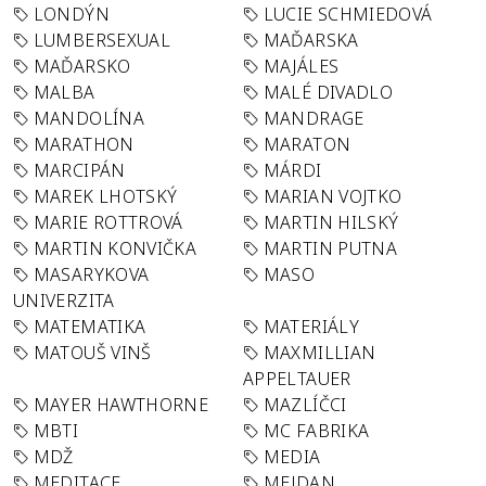
LONDÝN
LUCIE SCHMIEDOVÁ
LUMBERSEXUAL
MAĎARSKA
MAĎARSKO
MAJÁLES
MALBA
MALÉ DIVADLO
MANDOLÍNA
MANDRAGE
MARATHON
MARATON
MARCIPÁN
MÁRDI
MAREK LHOTSKÝ
MARIAN VOJTKO
MARIE ROTTROVÁ
MARTIN HILSKÝ
MARTIN KONVIČKA
MARTIN PUTNA
MASARYKOVA
MASO
UNIVERZITA
MATEMATIKA
MATERIÁLY
MATOUŠ VINŠ
MAXMILLIAN
APPELTAUER
MAYER HAWTHORNE
MAZLÍČCI
MBTI
MC FABRIKA
MDŽ
MEDIA
MEDITACE
MEJDAN