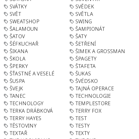
SVÁTKY
SVĚDEK
SVĚT
SVĚTLA
SWEATSHOP
SWING
ŠALAMOUN
ŠAMPIONÁT
ŠATOV
ŠATY
ŠÉFKUCHAŘ
ŠETŘENÍ
ŠIKANA
ŠIMEK A GROSSMAN
ŠKOLA
ŠPAGETY
ŠPERKY
ŠTAFETA
ŠŤASTNÉ A VESELÉ
ŠUKAS
ŠUSPA
ŠVÉDSKO
ŠVEJK
TAJNÁ OPERACE
TANEC
TECHNOLOGIE
TECHNOLOGY
TEMPLESTORE
TERKA DRÁBKOVÁ
TERRY FOX
TERRY HAYES
TEST
TĚSTOVINY
TESTY
TEXTAŘ
TEXTY