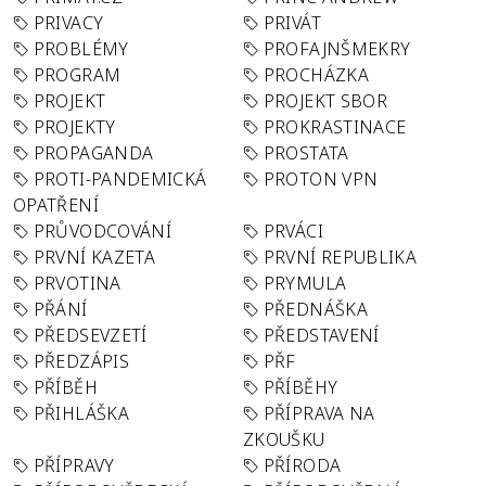
PRIVACY
PRIVÁT
PROBLÉMY
PROFAJNŠMEKRY
PROGRAM
PROCHÁZKA
PROJEKT
PROJEKT SBOR
PROJEKTY
PROKRASTINACE
PROPAGANDA
PROSTATA
PROTI-PANDEMICKÁ
PROTON VPN
OPATŘENÍ
PRŮVODCOVÁNÍ
PRVÁCI
PRVNÍ KAZETA
PRVNÍ REPUBLIKA
PRVOTINA
PRYMULA
PŘÁNÍ
PŘEDNÁŠKA
PŘEDSEVZETÍ
PŘEDSTAVENÍ
PŘEDZÁPIS
PŘF
PŘÍBĚH
PŘÍBĚHY
PŘIHLÁŠKA
PŘÍPRAVA NA
ZKOUŠKU
PŘÍPRAVY
PŘÍRODA