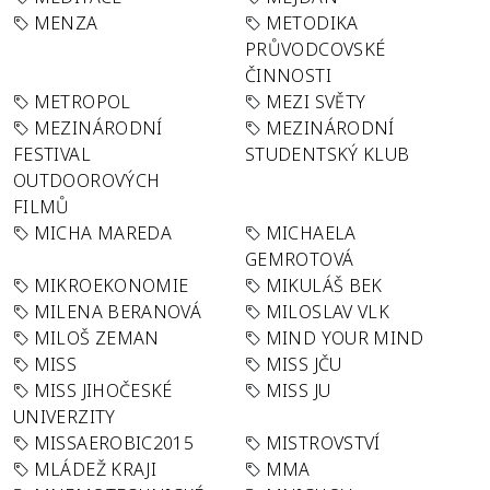
MENZA
METODIKA
PRŮVODCOVSKÉ
ČINNOSTI
METROPOL
MEZI SVĚTY
MEZINÁRODNÍ
MEZINÁRODNÍ
FESTIVAL
STUDENTSKÝ KLUB
OUTDOOROVÝCH
FILMŮ
MICHA MAREDA
MICHAELA
GEMROTOVÁ
MIKROEKONOMIE
MIKULÁŠ BEK
MILENA BERANOVÁ
MILOSLAV VLK
MILOŠ ZEMAN
MIND YOUR MIND
MISS
MISS JČU
MISS JIHOČESKÉ
MISS JU
UNIVERZITY
MISSAEROBIC2015
MISTROVSTVÍ
MLÁDEŽ KRAJI
MMA