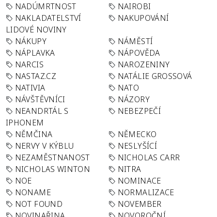
NADÚMRTNOST
NAIROBI
NAKLADATELSTVÍ
NAKUPOVÁNÍ
LIDOVÉ NOVINY
NÁKUPY
NÁMĚSTÍ
NÁPLAVKA
NÁPOVĚDA
NARCIS
NAROZENINY
NASTAZ.CZ
NATÁLIE GROSSOVÁ
NATIVIA
NATO
NÁVŠTĚVNÍCI
NÁZORY
NEANDRTÁL S
NEBEZPEČÍ
IPHONEM
NĚMČINA
NĚMECKO
NERVY V KÝBLU
NESLYŠÍCÍ
NEZAMĚSTNANOST
NICHOLAS CARR
NICHOLAS WINTON
NITRA
NOE
NOMINACE
NONAME
NORMALIZACE
NOT FOUND
NOVEMBER
NOVINAŘINA
NOVOROČNÍ