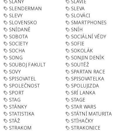
SLANÝ
SLÁVIE
SLENDERMAN
SLEVA
SLEVY
SLOVÁCI
SLOVENSKO
SMARTPHONES
SNÍDANĚ
SNÍH
SOBOTA
SOCIÁLNÍ VĚDY
SOCIETY
SOFIE
SOCHA
SOKOLÁK
SONG
SONJIN DENÍK
SOUBOJ FAKULT
SOUTĚŽ
SOVY
SPARTAN RACE
SPISOVATEL
SPISOVATELKA
SPOLEČNOST
SPOLUJIZDA
SPORT
SRÍ LANKA
STAG
STAGE
STÁNKY
STAR WARS
STATISTIKA
STÁTNÍ MATURITA
STÁŽ
STÍHAČKY
STRAKOM
STRAKONICE