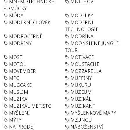
MNEMOTECHNICKÉ
MNICHOV
POMŮCKY
MÓDA
MODELKY
MODERNÍ ČLOVĚK
MODERNÍ
TECHNOLOGIE
MODROČERNÉ
MODŘINA
MODŘINY
MOONSHINE JUNGLE
TOUR
MOST
MOTIVACE
MOTOL
MOUSTACHE
MOVEMBER
MOZZARELLA
MPC
MUFFINY
MUGCAKE
MUKURU
MUSLIM
MUZEUM
MUZIKA
MUZIKÁL
MUZIKÁL MEFISTO
MUZIKANT
MYŠLENÍ
MYŠLENKOVÉ MAPY
MÝTY
MZUNGU
NA PRODEJ
NÁBOŽENSTVÍ