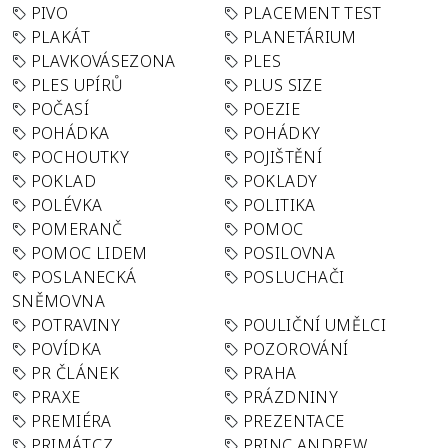
PIVO
PLACEMENT TEST
PLAKÁT
PLANETÁRIUM
PLAVKOVÁSEZONA
PLES
PLES UPÍRŮ
PLUS SIZE
POČASÍ
POEZIE
POHÁDKA
POHÁDKY
POCHOUTKY
POJIŠTĚNÍ
POKLAD
POKLADY
POLÉVKA
POLITIKA
POMERANČ
POMOC
POMOC LIDEM
POSILOVNA
POSLANECKÁ
POSLUCHAČI
SNĚMOVNA
POTRAVINY
POULIČNÍ UMĚLCI
POVÍDKA
POZOROVÁNÍ
PR ČLÁNEK
PRAHA
PRAXE
PRÁZDNINY
PREMIÉRA
PREZENTACE
PRIMÁT.CZ
PRINC ANDREW