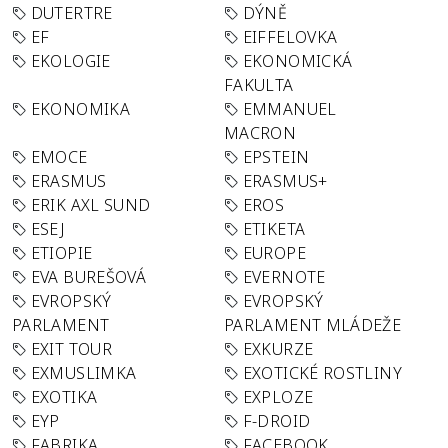
DUTERTRE
DÝNĚ
EF
EIFFELOVKA
EKOLOGIE
EKONOMICKÁ
FAKULTA
EKONOMIKA
EMMANUEL
MACRON
EMOCE
EPSTEIN
ERASMUS
ERASMUS+
ERIK AXL SUND
EROS
ESEJ
ETIKETA
ETIOPIE
EUROPE
EVA BUREŠOVÁ
EVERNOTE
EVROPSKÝ
EVROPSKÝ
PARLAMENT
PARLAMENT MLÁDEŽE
EXIT TOUR
EXKURZE
EXMUSLIMKA
EXOTICKÉ ROSTLINY
EXOTIKA
EXPLOZE
EYP
F-DROID
FABRIKA
FACEBOOK