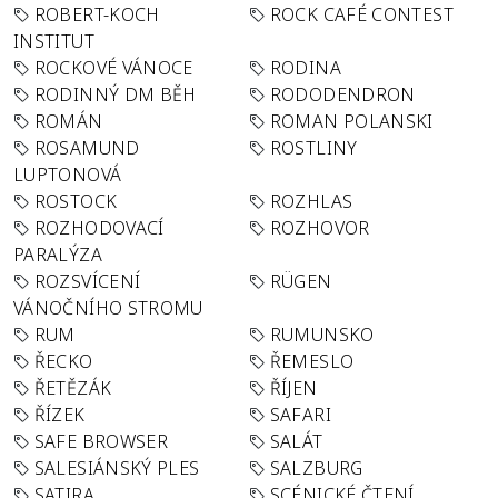
ROBERT-KOCH
ROCK CAFÉ CONTEST
INSTITUT
ROCKOVÉ VÁNOCE
RODINA
RODINNÝ DM BĚH
RODODENDRON
ROMÁN
ROMAN POLANSKI
ROSAMUND
ROSTLINY
LUPTONOVÁ
ROSTOCK
ROZHLAS
ROZHODOVACÍ
ROZHOVOR
PARALÝZA
ROZSVÍCENÍ
RÜGEN
VÁNOČNÍHO STROMU
RUM
RUMUNSKO
ŘECKO
ŘEMESLO
ŘETĚZÁK
ŘÍJEN
ŘÍZEK
SAFARI
SAFE BROWSER
SALÁT
SALESIÁNSKÝ PLES
SALZBURG
SATIRA
SCÉNICKÉ ČTENÍ