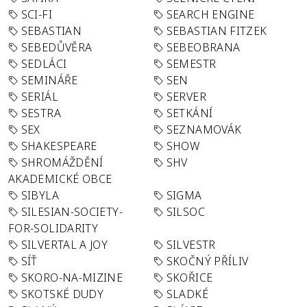
SCI-FI
SEARCH ENGINE
SEBASTIAN
SEBASTIAN FITZEK
SEBEDŮVĚRA
SEBEOBRANA
SEDLÁCI
SEMESTR
SEMINÁŘE
SEN
SERIÁL
SERVER
SESTRA
SETKÁNÍ
SEX
SEZNAMOVÁK
SHAKESPEARE
SHOW
SHROMÁŽDĚNÍ
SHV
AKADEMICKÉ OBCE
SIBYLA
SIGMA
SILESIAN-SOCIETY-
SILSOC
FOR-SOLIDARITY
SILVERTAL A JOY
SILVESTR
SÍŤ
SKOČNÝ PŘÍLIV
SKORO-NA-MIZINE
SKOŘICE
SKOTSKÉ DUDY
SLADKÉ