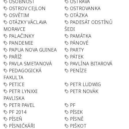
OSOBNOST
OSTRAVA
OSTROV CEJLON
OSTROVANKA
OSVĚTIM
OTÁZKA
OTÁZKY VÁCLAVA
PADESÁT ODSTÍNŮ
MORAVCE
ŠEDI
PALAČINKY
PAMÁTKA
PANDEMIE
PÁNOVÉ
PAPUA NOVA GUINEA
PARTY
PAŘÍŽ
PÁTEK
PAVLA SMETANOVÁ
PAVLÍNA BITAROVÁ
PEDAGOGICKÁ
PENÍZE
FAKULTA
PETICE
PETR LUDWIG
PETR LYNXXI
PETR NOVÁK
PAVLISKA
PETR PAVEL
PF
PF 2014
PÍSEK
PÍSEŇ
PÍSNĚ
PÍSNIČKÁŘI
PIŠKOT