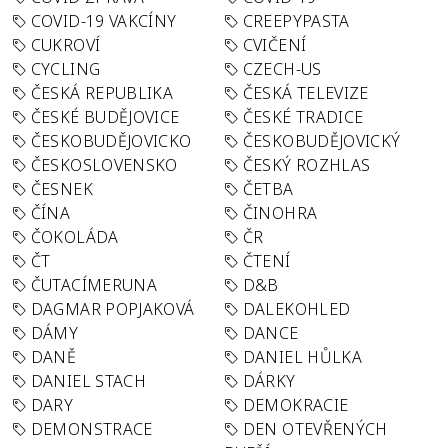
COVID-19 VAKCÍNY
CREEPYPASTA
CUKROVÍ
CVIČENÍ
CYCLING
CZECH-US
ČESKÁ REPUBLIKA
ČESKÁ TELEVIZE
ČESKÉ BUDĚJOVICE
ČESKÉ TRADICE
ČESKOBUDĚJOVICKO
ČESKOBUDĚJOVICKÝ
ČESKOSLOVENSKO
ČESKÝ ROZHLAS
ČESNEK
ČETBA
ČÍNA
ČINOHRA
ČOKOLÁDA
ČR
ČT
ČTENÍ
ČUTACÍMERUNA
D&B
DAGMAR POPJAKOVÁ
DALEKOHLED
DÁMY
DANCE
DANĚ
DANIEL HŮLKA
DANIEL STACH
DÁRKY
DARY
DEMOKRACIE
DEMONSTRACE
DEN OTEVŘENÝCH