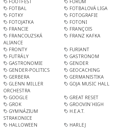
FOOTFEST
FORUM
FOTBAL
FOTBALOVÁ LIGA
FOTKY
FOTOGRAFIE
FOTOJATKA
FOTONI
FRANCIE
FRANÇOIS
FRANCOUZSKÁ
FRANZ KAFKA
ALIANCE
FRONTY
FURIANT
FUTRÁLY
GASTRONOM
GASTRONOMIE
GENDER
GENDER-POLITICS
GEOCACHING
GERBERA
GERMANISTIKA
GLENN MILLER
GOJA MUSIC HALL
ORCHESTRA
GOOGLE
GREAT RESET
GROK
GROOVIN´HIGH
GYMNÁZIUM
H.E.A.T.
STRAKONICE
HALLOWEEN
HARLEJ