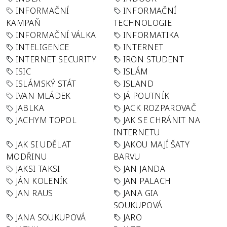
INFORMAČNÍ
INFORMAČNÍ
KAMPAŇ
TECHNOLOGIE
INFORMAČNÍ VÁLKA
INFORMATIKA
INTELIGENCE
INTERNET
INTERNET SECURITY
IRON STUDENT
ISIC
ISLÁM
ISLÁMSKÝ STÁT
ISLAND
IVAN MLÁDEK
JÁ POUTNÍK
JABLKA
JACK ROZPAROVAČ
JACHYM TOPOL
JAK SE CHRÁNIT NA
INTERNETU
JAK SI UDĚLAT
JAKOU MAJÍ ŠATY
MODŘINU
BARVU
JAKSI TAKSI
JAN JANDA
JÁN KOLENÍK
JAN PALACH
JAN RAUS
JANA GIA
SOUKUPOVÁ
JANA SOUKUPOVÁ
JARO