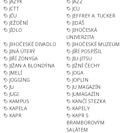
JAZYK
JAZZ
JCTT
JCU
JČU
JEFFREY A. TUCKER
JEŽDĚNÍ
JIDÁŠ
JÍDLO
JIHOČESKÁ
UNIVERZITA
JIHOČESKÉ DIVADLO
JIHOČESKÉ MUZEUM
JINÁ ÚTERÝ
JÍŘÍ POSPÍŠIL
JIŘÍ ZONYGA
JIU-JITSU
JIŽAN A BLONDÝNA
JIŽNÍ ČECHY
JMELÍ
JOGA
JOGGING
JOPLIN
JU
JU MAGAZÍN
JUGI
JUMAGAZÍN
KAMPUS
KANČÍ STEZKA
KAPELA
KAPELY
KAPR
KAPR S
BRAMBOROVÝM
SALÁTEM