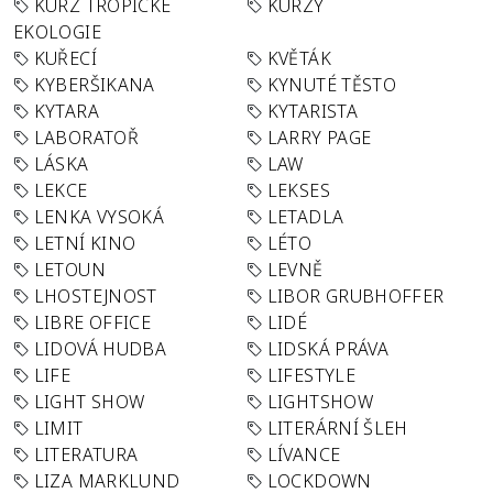
KURZ TROPICKÉ
KURZY
EKOLOGIE
KUŘECÍ
KVĚTÁK
KYBERŠIKANA
KYNUTÉ TĚSTO
KYTARA
KYTARISTA
LABORATOŘ
LARRY PAGE
LÁSKA
LAW
LEKCE
LEKSES
LENKA VYSOKÁ
LETADLA
LETNÍ KINO
LÉTO
LETOUN
LEVNĚ
LHOSTEJNOST
LIBOR GRUBHOFFER
LIBRE OFFICE
LIDÉ
LIDOVÁ HUDBA
LIDSKÁ PRÁVA
LIFE
LIFESTYLE
LIGHT SHOW
LIGHTSHOW
LIMIT
LITERÁRNÍ ŠLEH
LITERATURA
LÍVANCE
LIZA MARKLUND
LOCKDOWN