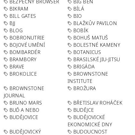
BEZPEČNÝ BROWSER
BIG BEN
BIKRAM
BÍLÁ
BILL GATES
BIO
BJJ
BLAŽKŮV PAVILON
BLOG
BOBÍK
BOBRONUTRIE
BOHUŠ MATUŠ
BOJOVÉ UMĚNÍ
BOLESTNÉ KAMENY
BOMBARDÉR
BOTANICUS
BRAMBORY
BRASILSKÉ JIU-JITSU
BRAVE
BRIGÁDA
BROKOLICE
BROWNSTONE
INSTITUTE
BROWNSTONE
BROŽURA
JOURNAL
BRUNO MARS
BŘETISLAV ROHÁČEK
BUĎ A NEBO
BUDĚJCE
BUDĚJOVICE
BUDĚJOVICKÉ
EKONOMICKÉ DNY
BUDĚJOVICKÝ
BUDOUCNOST