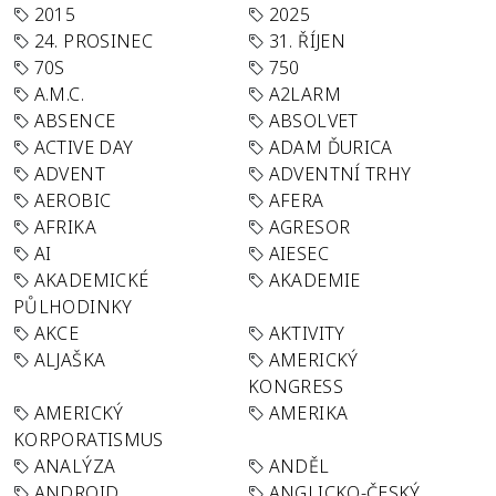
2015
2025
24. PROSINEC
31. ŘÍJEN
70S
750
A.M.C.
A2LARM
ABSENCE
ABSOLVET
ACTIVE DAY
ADAM ĎURICA
ADVENT
ADVENTNÍ TRHY
AEROBIC
AFERA
AFRIKA
AGRESOR
AI
AIESEC
AKADEMICKÉ
AKADEMIE
PŮLHODINKY
AKCE
AKTIVITY
ALJAŠKA
AMERICKÝ
KONGRESS
AMERICKÝ
AMERIKA
KORPORATISMUS
ANALÝZA
ANDĚL
ANDROID
ANGLICKO-ČESKÝ