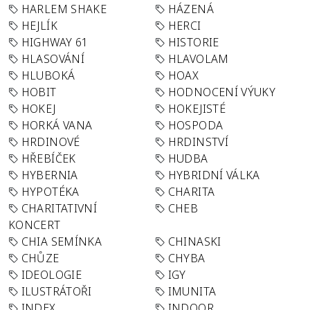
HARLEM SHAKE
HÁZENÁ
HEJLÍK
HERCI
HIGHWAY 61
HISTORIE
HLASOVÁNÍ
HLAVOLAM
HLUBOKÁ
HOAX
HOBIT
HODNOCENÍ VÝUKY
HOKEJ
HOKEJISTÉ
HORKÁ VANA
HOSPODA
HRDINOVÉ
HRDINSTVÍ
HŘEBÍČEK
HUDBA
HYBERNIA
HYBRIDNÍ VÁLKA
HYPOTÉKA
CHARITA
CHARITATIVNÍ
CHEB
KONCERT
CHIA SEMÍNKA
CHINASKI
CHŮZE
CHYBA
IDEOLOGIE
IGY
ILUSTRÁTOŘI
IMUNITA
INDEX
INDOOR