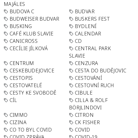
MAJÁLES
BUDOVA C
BUDVAR
BUDWEISER BUDVAR
BUSKERS FEST
BUSKING
BYDLENÍ
CAFÉ KLUB SLAVIE
CALENDAR
CANICROSS
CD
CECÍLIE JÍLKOVÁ
CENTRAL PARK
SLAVIE
CENTRUM
CENZURA
CESKEBUDEJOVICE
CESTA DO BUDĚJOVIC
CESTOPIS
CESTOVÁNÍ
CESTOVATELÉ
CESTOVNÍ RUCH
CESTY KE SVOBODĚ
CIBULE
CÍL
CILLA & ROLF
BÖRJLINDOVI
CIMMO
CITRON
CIZINA
CK FISHER
CO TO BYL COVID
COVID
COVID ZPRÁVA
COVID-19