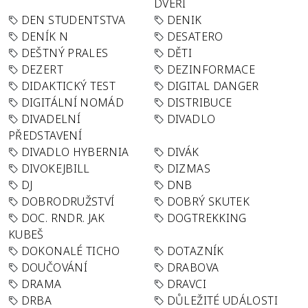
DVEŘÍ
DEN STUDENTSTVA
DENIK
DENÍK N
DESATERO
DEŠTNÝ PRALES
DĚTI
DEZERT
DEZINFORMACE
DIDAKTICKÝ TEST
DIGITAL DANGER
DIGITÁLNÍ NOMÁD
DISTRIBUCE
DIVADELNÍ
DIVADLO
PŘEDSTAVENÍ
DIVADLO HYBERNIA
DIVÁK
DIVOKEJBILL
DIZMAS
DJ
DNB
DOBRODRUŽSTVÍ
DOBRÝ SKUTEK
DOC. RNDR. JAK
DOGTREKKING
KUBEŠ
DOKONALÉ TICHO
DOTAZNÍK
DOUČOVÁNÍ
DRABOVA
DRAMA
DRAVCI
DRBA
DŮLEŽITÉ UDÁLOSTI