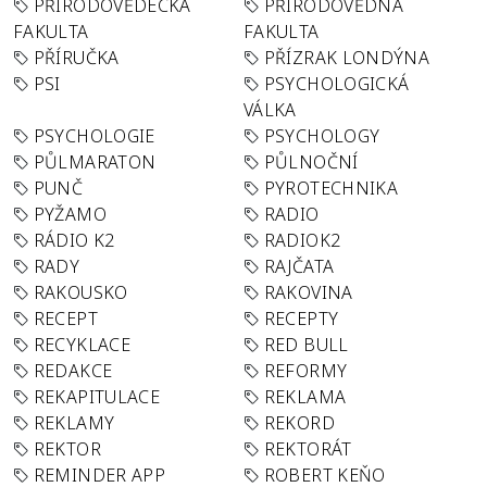
PŘÍRODOVĚDECKÁ
PŘÍRODOVĚDNÁ
FAKULTA
FAKULTA
PŘÍRUČKA
PŘÍZRAK LONDÝNA
PSI
PSYCHOLOGICKÁ
VÁLKA
PSYCHOLOGIE
PSYCHOLOGY
PŮLMARATON
PŮLNOČNÍ
PUNČ
PYROTECHNIKA
PYŽAMO
RADIO
RÁDIO K2
RADIOK2
RADY
RAJČATA
RAKOUSKO
RAKOVINA
RECEPT
RECEPTY
RECYKLACE
RED BULL
REDAKCE
REFORMY
REKAPITULACE
REKLAMA
REKLAMY
REKORD
REKTOR
REKTORÁT
REMINDER APP
ROBERT KEŇO