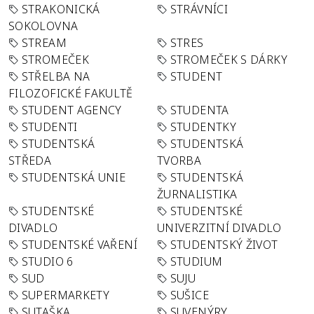
STRAKONICKÁ
STRÁVNÍCI
SOKOLOVNA
STREAM
STRES
STROMEČEK
STROMEČEK S DÁRKY
STŘELBA NA
STUDENT
FILOZOFICKÉ FAKULTĚ
STUDENT AGENCY
STUDENTA
STUDENTI
STUDENTKY
STUDENTSKÁ
STUDENTSKÁ
STŘEDA
TVORBA
STUDENTSKÁ UNIE
STUDENTSKÁ
ŽURNALISTIKA
STUDENTSKÉ
STUDENTSKÉ
DIVADLO
UNIVERZITNÍ DIVADLO
STUDENTSKÉ VAŘENÍ
STUDENTSKÝ ŽIVOT
STUDIO 6
STUDIUM
SUD
SUJU
SUPERMARKETY
SUŠICE
SUTAŠKA
SUVENÝRY