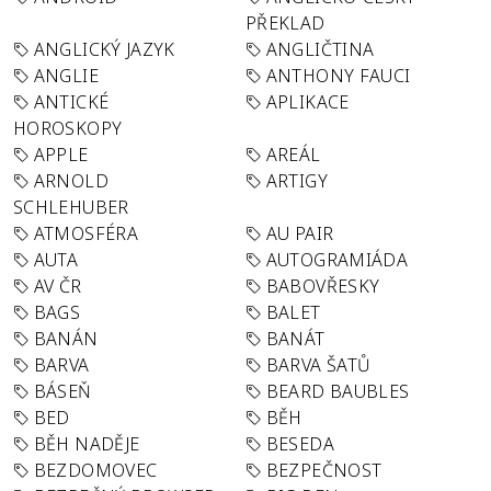
PŘEKLAD
ANGLICKÝ JAZYK
ANGLIČTINA
ANGLIE
ANTHONY FAUCI
ANTICKÉ
APLIKACE
HOROSKOPY
APPLE
AREÁL
ARNOLD
ARTIGY
SCHLEHUBER
ATMOSFÉRA
AU PAIR
AUTA
AUTOGRAMIÁDA
AV ČR
BABOVŘESKY
BAGS
BALET
BANÁN
BANÁT
BARVA
BARVA ŠATŮ
BÁSEŇ
BEARD BAUBLES
BED
BĚH
BĚH NADĚJE
BESEDA
BEZDOMOVEC
BEZPEČNOST