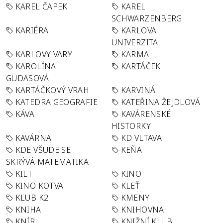
KAREL ČAPEK
KAREL
SCHWARZENBERG
KARIÉRA
KARLOVA
UNIVERZITA
KARLOVY VARY
KARMA
KAROLÍNA
KARTÁČEK
GUDASOVÁ
KARTÁČKOVÝ VRAH
KARVINÁ
KATEDRA GEOGRAFIE
KATEŘINA ŽEJDLOVÁ
KÁVA
KAVÁRENSKÉ
HISTORKY
KAVÁRNA
KD VLTAVA
KDE VŠUDE SE
KEŇA
SKRÝVÁ MATEMATIKA
KILT
KINO
KINO KOTVA
KLEŤ
KLUB K2
KMENY
KNIHA
KNIHOVNA
KNÍR
KNIŽNÍ KLUB