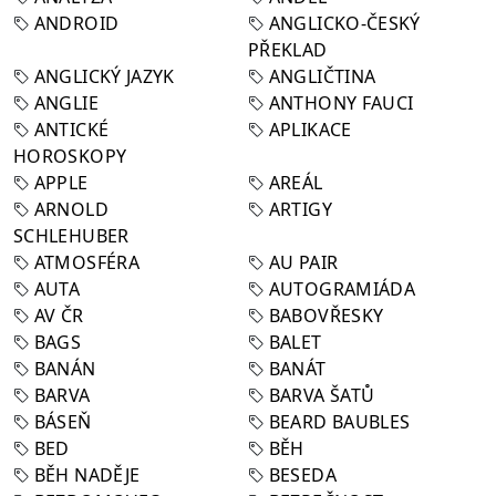
ANDROID
ANGLICKO-ČESKÝ
PŘEKLAD
ANGLICKÝ JAZYK
ANGLIČTINA
ANGLIE
ANTHONY FAUCI
ANTICKÉ
APLIKACE
HOROSKOPY
APPLE
AREÁL
ARNOLD
ARTIGY
SCHLEHUBER
ATMOSFÉRA
AU PAIR
AUTA
AUTOGRAMIÁDA
AV ČR
BABOVŘESKY
BAGS
BALET
BANÁN
BANÁT
BARVA
BARVA ŠATŮ
BÁSEŇ
BEARD BAUBLES
BED
BĚH
BĚH NADĚJE
BESEDA