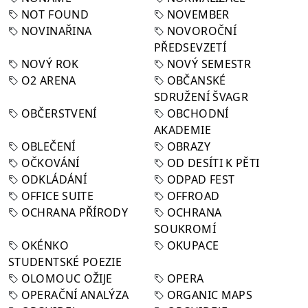
NOT FOUND
NOVEMBER
NOVINAŘINA
NOVOROČNÍ
PŘEDSEVZETÍ
NOVÝ ROK
NOVÝ SEMESTR
O2 ARENA
OBČANSKÉ
SDRUŽENÍ ŠVAGR
OBČERSTVENÍ
OBCHODNÍ
AKADEMIE
OBLEČENÍ
OBRAZY
OČKOVÁNÍ
OD DESÍTI K PĚTI
ODKLÁDÁNÍ
ODPAD FEST
OFFICE SUITE
OFFROAD
OCHRANA PŘÍRODY
OCHRANA
SOUKROMÍ
OKÉNKO
OKUPACE
STUDENTSKÉ POEZIE
OLOMOUC OŽIJE
OPERA
OPERAČNÍ ANALÝZA
ORGANIC MAPS