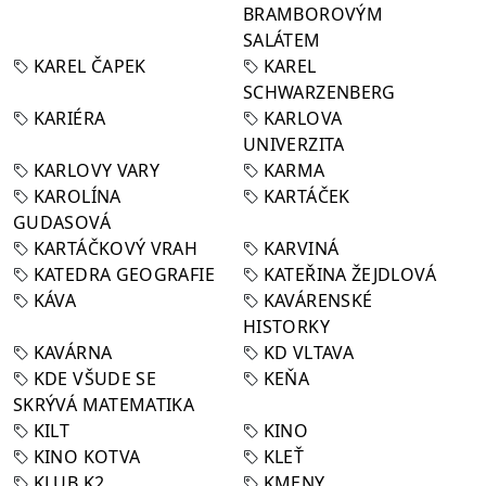
BRAMBOROVÝM
SALÁTEM
KAREL ČAPEK
KAREL
SCHWARZENBERG
KARIÉRA
KARLOVA
UNIVERZITA
KARLOVY VARY
KARMA
KAROLÍNA
KARTÁČEK
GUDASOVÁ
KARTÁČKOVÝ VRAH
KARVINÁ
KATEDRA GEOGRAFIE
KATEŘINA ŽEJDLOVÁ
KÁVA
KAVÁRENSKÉ
HISTORKY
KAVÁRNA
KD VLTAVA
KDE VŠUDE SE
KEŇA
SKRÝVÁ MATEMATIKA
KILT
KINO
KINO KOTVA
KLEŤ
KLUB K2
KMENY