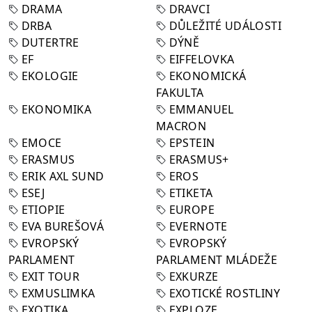
DRAMA
DRAVCI
DRBA
DŮLEŽITÉ UDÁLOSTI
DUTERTRE
DÝNĚ
EF
EIFFELOVKA
EKOLOGIE
EKONOMICKÁ
FAKULTA
EKONOMIKA
EMMANUEL
MACRON
EMOCE
EPSTEIN
ERASMUS
ERASMUS+
ERIK AXL SUND
EROS
ESEJ
ETIKETA
ETIOPIE
EUROPE
EVA BUREŠOVÁ
EVERNOTE
EVROPSKÝ
EVROPSKÝ
PARLAMENT
PARLAMENT MLÁDEŽE
EXIT TOUR
EXKURZE
EXMUSLIMKA
EXOTICKÉ ROSTLINY
EXOTIKA
EXPLOZE