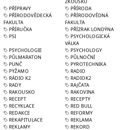
ZKOUŠKU
PŘÍPRAVY
PŘÍRODA
PŘÍRODOVĚDECKÁ
PŘÍRODOVĚDNÁ
FAKULTA
FAKULTA
PŘÍRUČKA
PŘÍZRAK LONDÝNA
PSI
PSYCHOLOGICKÁ
VÁLKA
PSYCHOLOGIE
PSYCHOLOGY
PŮLMARATON
PŮLNOČNÍ
PUNČ
PYROTECHNIKA
PYŽAMO
RADIO
RÁDIO K2
RADIOK2
RADY
RAJČATA
RAKOUSKO
RAKOVINA
RECEPT
RECEPTY
RECYKLACE
RED BULL
REDAKCE
REFORMY
REKAPITULACE
REKLAMA
REKLAMY
REKORD