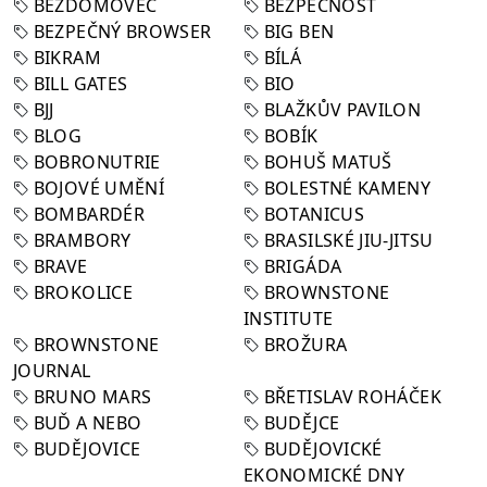
BEZDOMOVEC
BEZPEČNOST
BEZPEČNÝ BROWSER
BIG BEN
BIKRAM
BÍLÁ
BILL GATES
BIO
BJJ
BLAŽKŮV PAVILON
BLOG
BOBÍK
BOBRONUTRIE
BOHUŠ MATUŠ
BOJOVÉ UMĚNÍ
BOLESTNÉ KAMENY
BOMBARDÉR
BOTANICUS
BRAMBORY
BRASILSKÉ JIU-JITSU
BRAVE
BRIGÁDA
BROKOLICE
BROWNSTONE
INSTITUTE
BROWNSTONE
BROŽURA
JOURNAL
BRUNO MARS
BŘETISLAV ROHÁČEK
BUĎ A NEBO
BUDĚJCE
BUDĚJOVICE
BUDĚJOVICKÉ
EKONOMICKÉ DNY