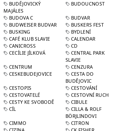
BUDĚJOVICKÝ
BUDOUCNOST
MAJÁLES
BUDOVA C
BUDVAR
BUDWEISER BUDVAR
BUSKERS FEST
BUSKING
BYDLENÍ
CAFÉ KLUB SLAVIE
CALENDAR
CANICROSS
CD
CECÍLIE JÍLKOVÁ
CENTRAL PARK
SLAVIE
CENTRUM
CENZURA
CESKEBUDEJOVICE
CESTA DO
BUDĚJOVIC
CESTOPIS
CESTOVÁNÍ
CESTOVATELÉ
CESTOVNÍ RUCH
CESTY KE SVOBODĚ
CIBULE
CÍL
CILLA & ROLF
BÖRJLINDOVI
CIMMO
CITRON
CIZINA
CK FISHER