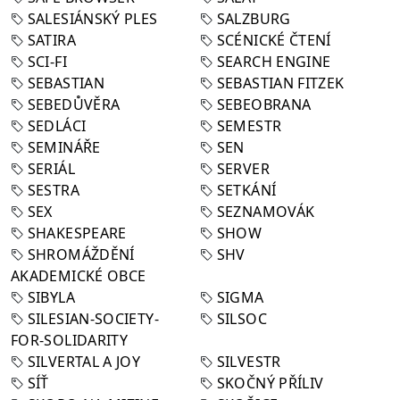
SALESIÁNSKÝ PLES
SALZBURG
SATIRA
SCÉNICKÉ ČTENÍ
SCI-FI
SEARCH ENGINE
SEBASTIAN
SEBASTIAN FITZEK
SEBEDŮVĚRA
SEBEOBRANA
SEDLÁCI
SEMESTR
SEMINÁŘE
SEN
SERIÁL
SERVER
SESTRA
SETKÁNÍ
SEX
SEZNAMOVÁK
SHAKESPEARE
SHOW
SHROMÁŽDĚNÍ
SHV
AKADEMICKÉ OBCE
SIBYLA
SIGMA
SILESIAN-SOCIETY-
SILSOC
FOR-SOLIDARITY
SILVERTAL A JOY
SILVESTR
SÍŤ
SKOČNÝ PŘÍLIV