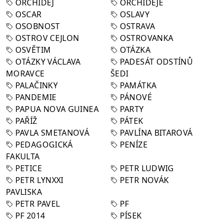
ORCHIDEJ
ORCHIDEJE
OSCAR
OSLAVY
OSOBNOST
OSTRAVA
OSTROV CEJLON
OSTROVANKA
OSVĚTIM
OTÁZKA
OTÁZKY VÁCLAVA
PADESÁT ODSTÍNŮ
MORAVCE
ŠEDI
PALAČINKY
PAMÁTKA
PANDEMIE
PÁNOVÉ
PAPUA NOVA GUINEA
PARTY
PAŘÍŽ
PÁTEK
PAVLA SMETANOVÁ
PAVLÍNA BITAROVÁ
PEDAGOGICKÁ
PENÍZE
FAKULTA
PETICE
PETR LUDWIG
PETR LYNXXI
PETR NOVÁK
PAVLISKA
PETR PAVEL
PF
PF 2014
PÍSEK