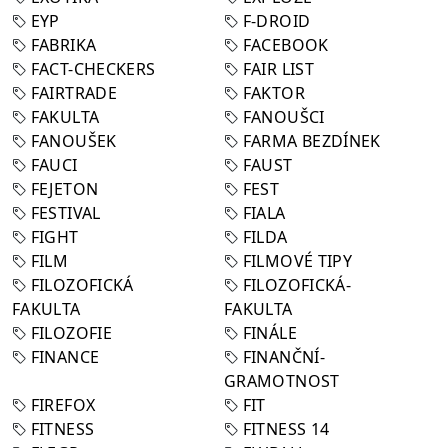
EYP
F-DROID
FABRIKA
FACEBOOK
FACT-CHECKERS
FAIR LIST
FAIRTRADE
FAKTOR
FAKULTA
FANOUŠCI
FANOUŠEK
FARMA BEZDÍNEK
FAUCI
FAUST
FEJETON
FEST
FESTIVAL
FIALA
FIGHT
FILDA
FILM
FILMOVÉ TIPY
FILOZOFICKÁ
FILOZOFICKÁ-
FAKULTA
FAKULTA
FILOZOFIE
FINÁLE
FINANCE
FINANČNÍ-
GRAMOTNOST
FIREFOX
FIT
FITNESS
FITNESS 14