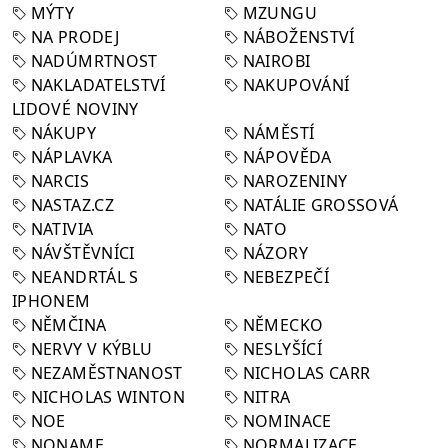
MÝTY
MZUNGU
NA PRODEJ
NÁBOŽENSTVÍ
NADÚMRTNOST
NAIROBI
NAKLADATELSTVÍ
NAKUPOVÁNÍ
LIDOVÉ NOVINY
NÁKUPY
NÁMĚSTÍ
NÁPLAVKA
NÁPOVĚDA
NARCIS
NAROZENINY
NASTAZ.CZ
NATÁLIE GROSSOVÁ
NATIVIA
NATO
NÁVŠTĚVNÍCI
NÁZORY
NEANDRTÁL S
NEBEZPEČÍ
IPHONEM
NĚMČINA
NĚMECKO
NERVY V KÝBLU
NESLYŠÍCÍ
NEZAMĚSTNANOST
NICHOLAS CARR
NICHOLAS WINTON
NITRA
NOE
NOMINACE
NONAME
NORMALIZACE