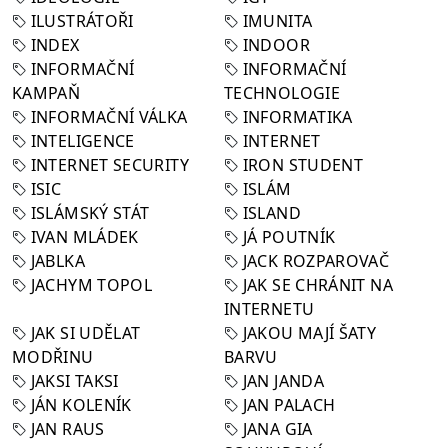
ILUSTRÁTOŘI
IMUNITA
INDEX
INDOOR
INFORMAČNÍ
INFORMAČNÍ
KAMPAŇ
TECHNOLOGIE
INFORMAČNÍ VÁLKA
INFORMATIKA
INTELIGENCE
INTERNET
INTERNET SECURITY
IRON STUDENT
ISIC
ISLÁM
ISLÁMSKÝ STÁT
ISLAND
IVAN MLÁDEK
JÁ POUTNÍK
JABLKA
JACK ROZPAROVAČ
JACHYM TOPOL
JAK SE CHRÁNIT NA
INTERNETU
JAK SI UDĚLAT
JAKOU MAJÍ ŠATY
MODŘINU
BARVU
JAKSI TAKSI
JAN JANDA
JÁN KOLENÍK
JAN PALACH
JAN RAUS
JANA GIA