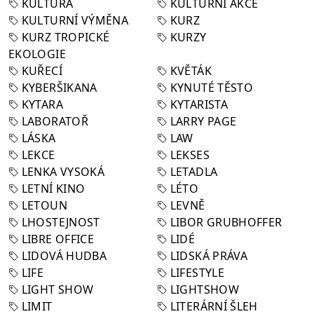
KULTURA
KULTURNÍ AKCE
KULTURNÍ VÝMĚNA
KURZ
KURZ TROPICKÉ
KURZY
EKOLOGIE
KUŘECÍ
KVĚTÁK
KYBERŠIKANA
KYNUTÉ TĚSTO
KYTARA
KYTARISTA
LABORATOŘ
LARRY PAGE
LÁSKA
LAW
LEKCE
LEKSES
LENKA VYSOKÁ
LETADLA
LETNÍ KINO
LÉTO
LETOUN
LEVNĚ
LHOSTEJNOST
LIBOR GRUBHOFFER
LIBRE OFFICE
LIDÉ
LIDOVÁ HUDBA
LIDSKÁ PRÁVA
LIFE
LIFESTYLE
LIGHT SHOW
LIGHTSHOW
LIMIT
LITERÁRNÍ ŠLEH