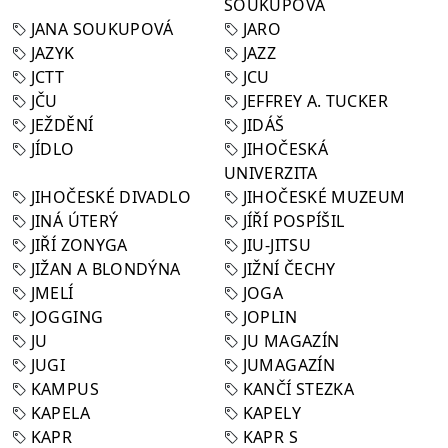
SOUKUPOVÁ
JANA SOUKUPOVÁ
JARO
JAZYK
JAZZ
JCTT
JCU
JČU
JEFFREY A. TUCKER
JEŽDĚNÍ
JIDÁŠ
JÍDLO
JIHOČESKÁ
UNIVERZITA
JIHOČESKÉ DIVADLO
JIHOČESKÉ MUZEUM
JINÁ ÚTERÝ
JÍŘÍ POSPÍŠIL
JIŘÍ ZONYGA
JIU-JITSU
JIŽAN A BLONDÝNA
JIŽNÍ ČECHY
JMELÍ
JOGA
JOGGING
JOPLIN
JU
JU MAGAZÍN
JUGI
JUMAGAZÍN
KAMPUS
KANČÍ STEZKA
KAPELA
KAPELY
KAPR
KAPR S