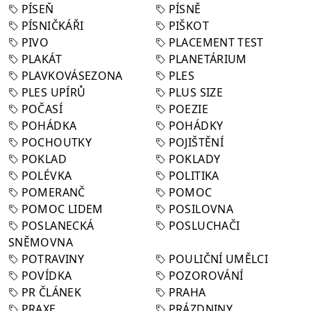
PÍSEŇ
PÍSNĚ
PÍSNIČKÁŘI
PIŠKOT
PIVO
PLACEMENT TEST
PLAKÁT
PLANETÁRIUM
PLAVKOVÁSEZONA
PLES
PLES UPÍRŮ
PLUS SIZE
POČASÍ
POEZIE
POHÁDKA
POHÁDKY
POCHOUTKY
POJIŠTĚNÍ
POKLAD
POKLADY
POLÉVKA
POLITIKA
POMERANČ
POMOC
POMOC LIDEM
POSILOVNA
POSLANECKÁ
POSLUCHAČI
SNĚMOVNA
POTRAVINY
POULIČNÍ UMĚLCI
POVÍDKA
POZOROVÁNÍ
PR ČLÁNEK
PRAHA
PRAXE
PRÁZDNINY