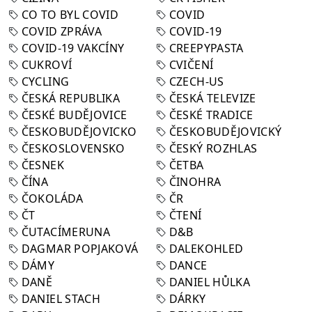
CO TO BYL COVID
COVID
COVID ZPRÁVA
COVID-19
COVID-19 VAKCÍNY
CREEPYPASTA
CUKROVÍ
CVIČENÍ
CYCLING
CZECH-US
ČESKÁ REPUBLIKA
ČESKÁ TELEVIZE
ČESKÉ BUDĚJOVICE
ČESKÉ TRADICE
ČESKOBUDĚJOVICKO
ČESKOBUDĚJOVICKÝ
ČESKOSLOVENSKO
ČESKÝ ROZHLAS
ČESNEK
ČETBA
ČÍNA
ČINOHRA
ČOKOLÁDA
ČR
ČT
ČTENÍ
ČUTACÍMERUNA
D&B
DAGMAR POPJAKOVÁ
DALEKOHLED
DÁMY
DANCE
DANĚ
DANIEL HŮLKA
DANIEL STACH
DÁRKY