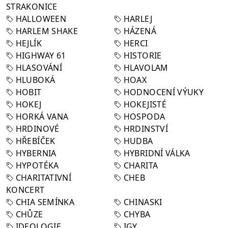
STRAKONICE
HALLOWEEN
HARLEJ
HARLEM SHAKE
HÁZENÁ
HEJLÍK
HERCI
HIGHWAY 61
HISTORIE
HLASOVÁNÍ
HLAVOLAM
HLUBOKÁ
HOAX
HOBIT
HODNOCENÍ VÝUKY
HOKEJ
HOKEJISTÉ
HORKÁ VANA
HOSPODA
HRDINOVÉ
HRDINSTVÍ
HŘEBÍČEK
HUDBA
HYBERNIA
HYBRIDNÍ VÁLKA
HYPOTÉKA
CHARITA
CHARITATIVNÍ
CHEB
KONCERT
CHIA SEMÍNKA
CHINASKI
CHŮZE
CHYBA
IDEOLOGIE
IGY