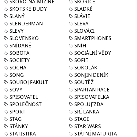
SKORO-NA-MIZINE
SKOŘICE
SKOTSKÉ DUDY
SLADKÉ
SLANÝ
SLÁVIE
SLENDERMAN
SLEVA
SLEVY
SLOVÁCI
SLOVENSKO
SMARTPHONES
SNÍDANĚ
SNÍH
SOBOTA
SOCIÁLNÍ VĚDY
SOCIETY
SOFIE
SOCHA
SOKOLÁK
SONG
SONJIN DENÍK
SOUBOJ FAKULT
SOUTĚŽ
SOVY
SPARTAN RACE
SPISOVATEL
SPISOVATELKA
SPOLEČNOST
SPOLUJIZDA
SPORT
SRÍ LANKA
STAG
STAGE
STÁNKY
STAR WARS
STATISTIKA
STÁTNÍ MATURITA