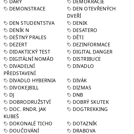
DARY
DEMOKRACIE
DEMONSTRACE
DEN OTEVŘENÝCH
DVEŘÍ
DEN STUDENTSTVA
DENIK
DENÍK N
DESATERO
DEŠTNÝ PRALES
DĚTI
DEZERT
DEZINFORMACE
DIDAKTICKÝ TEST
DIGITAL DANGER
DIGITÁLNÍ NOMÁD
DISTRIBUCE
DIVADELNÍ
DIVADLO
PŘEDSTAVENÍ
DIVADLO HYBERNIA
DIVÁK
DIVOKEJBILL
DIZMAS
DJ
DNB
DOBRODRUŽSTVÍ
DOBRÝ SKUTEK
DOC. RNDR. JAK
DOGTREKKING
KUBEŠ
DOKONALÉ TICHO
DOTAZNÍK
DOUČOVÁNÍ
DRABOVA