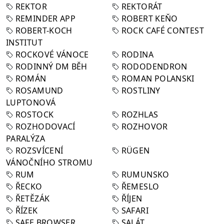
REKTOR
REKTORÁT
REMINDER APP
ROBERT KEŇO
ROBERT-KOCH
ROCK CAFÉ CONTEST
INSTITUT
ROCKOVÉ VÁNOCE
RODINA
RODINNÝ DM BĚH
RODODENDRON
ROMÁN
ROMAN POLANSKI
ROSAMUND
ROSTLINY
LUPTONOVÁ
ROSTOCK
ROZHLAS
ROZHODOVACÍ
ROZHOVOR
PARALÝZA
ROZSVÍCENÍ
RÜGEN
VÁNOČNÍHO STROMU
RUM
RUMUNSKO
ŘECKO
ŘEMESLO
ŘETĚZÁK
ŘÍJEN
ŘÍZEK
SAFARI
SAFE BROWSER
SALÁT