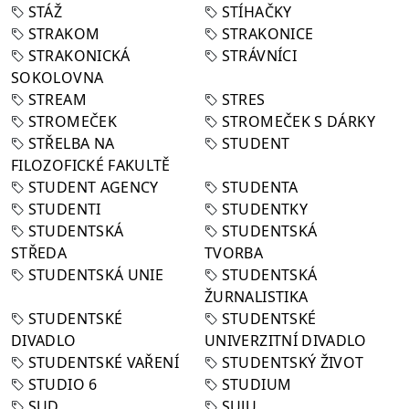
STÁŽ
STÍHAČKY
STRAKOM
STRAKONICE
STRAKONICKÁ
STRÁVNÍCI
SOKOLOVNA
STREAM
STRES
STROMEČEK
STROMEČEK S DÁRKY
STŘELBA NA
STUDENT
FILOZOFICKÉ FAKULTĚ
STUDENT AGENCY
STUDENTA
STUDENTI
STUDENTKY
STUDENTSKÁ
STUDENTSKÁ
STŘEDA
TVORBA
STUDENTSKÁ UNIE
STUDENTSKÁ
ŽURNALISTIKA
STUDENTSKÉ
STUDENTSKÉ
DIVADLO
UNIVERZITNÍ DIVADLO
STUDENTSKÉ VAŘENÍ
STUDENTSKÝ ŽIVOT
STUDIO 6
STUDIUM
SUD
SUJU