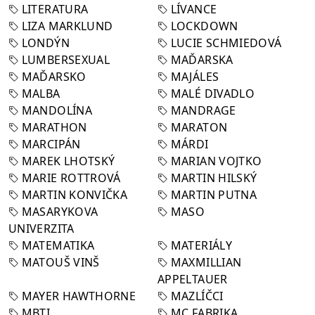
LITERATURA
LÍVANCE
LIZA MARKLUND
LOCKDOWN
LONDÝN
LUCIE SCHMIEDOVÁ
LUMBERSEXUAL
MAĎARSKA
MAĎARSKO
MAJÁLES
MALBA
MALÉ DIVADLO
MANDOLÍNA
MANDRAGE
MARATHON
MARATON
MARCIPÁN
MÁRDI
MAREK LHOTSKÝ
MARIAN VOJTKO
MARIE ROTTROVÁ
MARTIN HILSKÝ
MARTIN KONVIČKA
MARTIN PUTNA
MASARYKOVA
MASO
UNIVERZITA
MATEMATIKA
MATERIÁLY
MATOUŠ VINŠ
MAXMILLIAN
APPELTAUER
MAYER HAWTHORNE
MAZLÍČCI
MBTI
MC FABRIKA