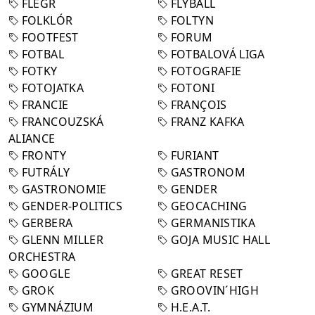
FLEGR
FLYBALL
FOLKLÓR
FOLTYN
FOOTFEST
FORUM
FOTBAL
FOTBALOVÁ LIGA
FOTKY
FOTOGRAFIE
FOTOJATKA
FOTONI
FRANCIE
FRANÇOIS
FRANCOUZSKÁ
FRANZ KAFKA
ALIANCE
FRONTY
FURIANT
FUTRÁLY
GASTRONOM
GASTRONOMIE
GENDER
GENDER-POLITICS
GEOCACHING
GERBERA
GERMANISTIKA
GLENN MILLER
GOJA MUSIC HALL
ORCHESTRA
GOOGLE
GREAT RESET
GROK
GROOVIN´HIGH
GYMNÁZIUM
H.E.A.T.