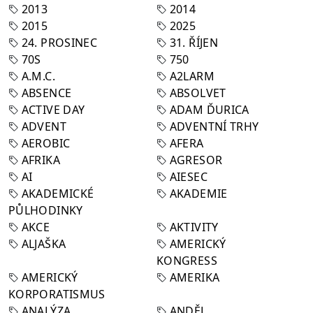
2013
2014
2015
2025
24. PROSINEC
31. ŘÍJEN
70S
750
A.M.C.
A2LARM
ABSENCE
ABSOLVET
ACTIVE DAY
ADAM ĎURICA
ADVENT
ADVENTNÍ TRHY
AEROBIC
AFERA
AFRIKA
AGRESOR
AI
AIESEC
AKADEMICKÉ
AKADEMIE
PŮLHODINKY
AKCE
AKTIVITY
ALJAŠKA
AMERICKÝ
KONGRESS
AMERICKÝ
AMERIKA
KORPORATISMUS
ANALÝZA
ANDĚL