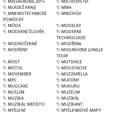
MISSAEROBIC2015
MISTROVSTVÍ
MLÁDEŽ KRAJI
MMA
MNEMOTECHNICKÉ
MNICHOV
POMŮCKY
MÓDA
MODELKY
MODERNÍ ČLOVĚK
MODERNÍ
TECHNOLOGIE
MODROČERNÉ
MODŘINA
MODŘINY
MOONSHINE JUNGLE
TOUR
MOST
MOTIVACE
MOTOL
MOUSTACHE
MOVEMBER
MOZZARELLA
MPC
MUFFINY
MUGCAKE
MUKURU
MUSLIM
MUZEUM
MUZIKA
MUZIKÁL
MUZIKÁL MEFISTO
MUZIKANT
MYŠLENÍ
MYŠLENKOVÉ MAPY