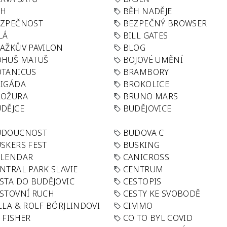
ĚH
BĚH NADĚJE
EZPEČNOST
BEZPEČNÝ BROWSER
LÁ
BILL GATES
AŽKŮV PAVILON
BLOG
OHUŠ MATUŠ
BOJOVÉ UMĚNÍ
TANICUS
BRAMBORY
IGÁDA
BROKOLICE
ROŽURA
BRUNO MARS
DĚJCE
BUDĚJOVICE
UDOUCNOST
BUDOVA C
SKERS FEST
BUSKING
ALENDAR
CANICROSS
NTRAL PARK SLAVIE
CENTRUM
STA DO BUDĚJOVIC
CESTOPIS
STOVNÍ RUCH
CESTY KE SVOBODĚ
LLA & ROLF BÖRJLINDOVI
CIMMO
 FISHER
CO TO BYL COVID