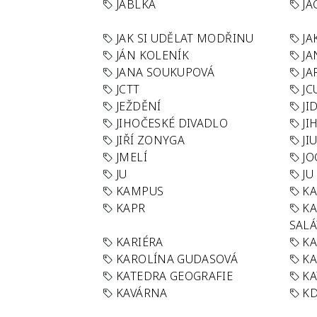
JABLKA
JA
JAK SI UDĚLAT MODŘINU
JA
JÁN KOLENÍK
JA
JANA SOUKUPOVÁ
JA
JCTT
JC
JEŽDĚNÍ
JI
JIHOČESKÉ DIVADLO
JI
JIŘÍ ZONYGA
JI
JMELÍ
JO
JU
JU
KAMPUS
KA
KAPR
K
SAL
KARIÉRA
KA
KAROLÍNA GUDASOVÁ
KA
KATEDRA GEOGRAFIE
KA
KAVÁRNA
KD