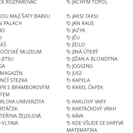
CK ROZPAROVAČ
JACHYM TOPOL
KOU MAJÍ ŠATY BARVU
JAKSI TAKSI
N PALACH
JAN RAUS
RO
JAZYK
U
JČU
DÁŠ
JÍDLO
HOČESKÉ MUZEUM
JINÁ ÚTERÝ
U-JITSU
JIŽAN A BLONDÝNA
GA
JOGGING
 MAGAZÍN
JUGI
NČÍ STEZKA
KAPELA
APR S BRAMBOROVÝM
KAREL ČAPEK
ÁTEM
RLOVA UNIVERZITA
KARLOVY VARY
RTÁČEK
KARTÁČKOVÝ VRAH
TEŘINA ŽEJDLOVÁ
KÁVA
 VLTAVA
KDE VŠUDE SE SKRÝVÁ
MATEMATIKA