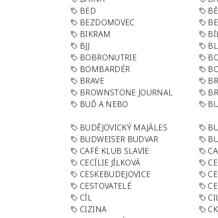
BED
B
BEZDOMOVEC
B
BIKRAM
BÍ
BJJ
BL
BOBRONUTRIE
B
BOMBARDÉR
BO
BRAVE
BR
BROWNSTONE JOURNAL
B
BUĎ A NEBO
BU
BUDĚJOVICKÝ MAJÁLES
B
BUDWEISER BUDVAR
BU
CAFÉ KLUB SLAVIE
C
CECÍLIE JÍLKOVÁ
CE
CESKEBUDEJOVICE
CE
CESTOVATELÉ
CE
CÍL
CI
CIZINA
CK