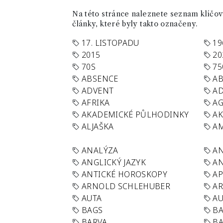
Na této stránce naleznete seznam klíčový
články, které byly takto označeny.
17. LISTOPADU
19
2015
20
70S
75
ABSENCE
AB
ADVENT
AD
AFRIKA
A
AKADEMICKÉ PŮLHODINKY
A
ALJAŠKA
AM
ANALÝZA
A
ANGLICKÝ JAZYK
AN
ANTICKÉ HOROSKOPY
AP
ARNOLD SCHLEHUBER
AR
AUTA
A
BAGS
BA
BARVA
BA