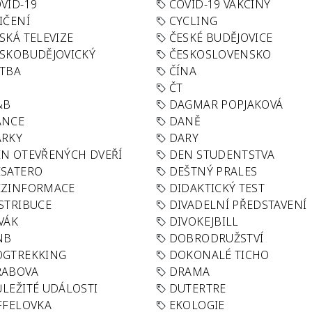
VID-19
COVID-19 VAKCÍNY
IČENÍ
CYCLING
SKÁ TELEVIZE
ČESKÉ BUDĚJOVICE
SKOBUDĚJOVICKÝ
ČESKOSLOVENSKO
TBA
ČÍNA
R
ČT
&B
DAGMAR POPJAKOVÁ
ANCE
DANĚ
ÁRKY
DARY
N OTEVŘENÝCH DVEŘÍ
DEN STUDENTSTVA
SATERO
DEŠTNÝ PRALES
EZINFORMACE
DIDAKTICKÝ TEST
STRIBUCE
DIVADELNÍ PŘEDSTAVENÍ
VÁK
DIVOKEJBILL
NB
DOBRODRUŽSTVÍ
OGTREKKING
DOKONALÉ TICHO
RABOVA
DRAMA
LEŽITÉ UDÁLOSTI
DUTERTRE
FFELOVKA
EKOLOGIE