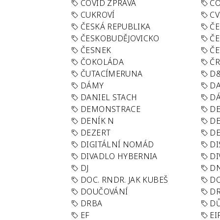
COVID ZPRÁVA
CO
CUKROVÍ
CV
ČESKÁ REPUBLIKA
ČE
ČESKOBUDĚJOVICKO
ČE
ČESNEK
ČE
ČOKOLÁDA
Č
ČUTACÍMERUNA
D
DÁMY
D
DANIEL STACH
D
DEMONSTRACE
DE
DENÍK N
DE
DEZERT
D
DIGITÁLNÍ NOMÁD
DI
DIVADLO HYBERNIA
DI
DJ
D
DOC. RNDR. JAK KUBEŠ
D
DOUČOVÁNÍ
D
DRBA
DŮ
EF
EI